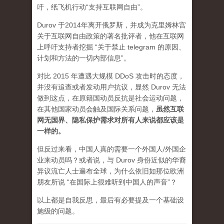
吁，纸飞机行动“支持互联网自由”。
Durov 于2014年离开俄罗斯，并成为克里姆林宫
关于互联网自由政策的著名批评者，他在互联网
上呼吁支持者挖掘 “关于禁止 telegram 的原因、
计划和方法的一切内部信息”。
对比 2015 年遭遇大规模 DDoS 攻击时的态度，
并没有追查或者发动用户抗议，显然 Durov 无法
做到这点，在原籍国动员反抗是社会运动问题，
在其他国家动员会触及国际关系问题，
虽然互联
网无国界、隐私保护需求对所有人来说都应该是
一样的。
但反过来看，中国人真的需要一个外国人/外国企
业来动员吗？或者说，与 Durov 身份近似的华裔
异议流亡人士遍布全球，为什么依旧如那位欧洲
朋友所说 “在国际上很难听到中国人的声音”？
以上都是自我反思，最后有必要提及一个基础设
施级的问题。