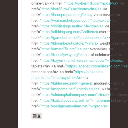
online</a> <a href="
https://cybermilk.ca/">paxil</a>
<a
href="
https://bet88.pw/">azithromycin</a>
<a
href="
https://beunprepared.org/">buy
vasotec</a> <a
href="
https://voicearchetypes.com/">plavix</a>
<a
href="
https://999listings.realty/">levitra</a>
<a
href="
https://allthingstcg.com/">albenza
over the counter
href="
https://gamebetter.net/">cephalexin</a>
<a
href="
https://bloombeauty.store/">atarax
weight loss</a> 
href="
https://emardi7k.org/">super
avana</a> <a
href="
https://friendlyway.org/">cost
of celebrex</a> <a
href="
https://bayernmunichvsrealmadridi.de/">nolvadex
tablets</a> <a href="
https://acebathroomsfresno.com/">zo
prescription</a> <a href="
https://alexandru-
mischie.net/">tetracycline</a>
<a
href="
https://bibleseek.info/">generic
moduretic</a> <a
href="
https://mapome.net/">prednisolone
uk</a> <a
href="
https://alonasphaltcompany.com/">toradol
for fever
href="
https://barbatadevarat.online/">metformin
hcl er</a
href="
https://designsensorium.net/">cipro</a>
回复