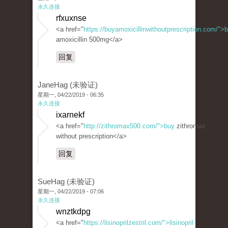
永久连接
rfxuxnse
<a href="
https://buyamoxicillinwithoutprescription.com/">
amoxicillin 500mg</a>
回复
JaneHag (未验证)
星期一, 04/22/2019 - 06:35
永久连接
ixarnekf
<a href="
http://zithromax500.com/">buy
zithromax
without prescription</a>
回复
SueHag (未验证)
星期一, 04/22/2019 - 07:06
永久连接
wnztkdpg
<a href="
https://lisinoprilzestril.com/">lisinopril