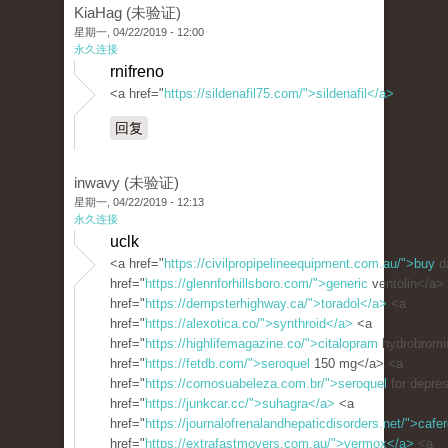
KiaHag (未验证)
星期一, 04/22/2019 - 12:00
永久连接
rnifreno
<a href="
https://sildenafil75.com/">sildenafil</a>
回复
inwavy (未验证)
星期一, 04/22/2019 - 12:13
永久连接
uclk
<a href="
https://civilpropipelineequipment.com.au/">buy
d
href="
https://glennforhillsboro.com/">generic
ventolin</a>
href="
https://dempsterhighway.ca/">toradol</a>
<a
href="
https://alexotica.co/">synthroid</a>
<a
href="
https://highlifemagazine.co/">citalopram
hydrobromi
href="
https://fetdb.com/">seroquel
150 mg</a> <a
href="
https://comosuabeleza.com.br/">seroquel
for depre
href="
https://junkcar.cc/">suhagra</a>
<a
href="
https://journalofrenalandhepaticdisorders.net/">cafe
href="
https://extrafastmovers.com.au/">vermox</a>
<a