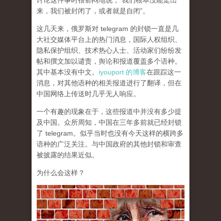
讨论这件事时很郁闷地说，“我们根本没能走出
来，我们被封闭了，或者就是自闭”。
这几天来，俄罗斯对 telegram 的封锁一直是几
大社交媒体平台上的热门消息，国际人权组织、
隐私保护组织、技术热心人士、活动家们纷纷发
帖和撰文加以谴责，舆论和报道覆盖多个语种。
其中基本没有中文。
iyouport 的博客
在跟踪这一
消息，对其他语种的相关报道进行了翻译，但在
中国网络上传送时几乎无人响应。
一个有趣的现象在于，这些报道中并没有多少提
及中国。众所周知，中国在三年多前就已经封锁
了 telegram。似乎当时也没有今天这样的横跨多
语种的广泛关注。与中国政府的其他封锁和审查
被披露的结果近似。
为什么会这样？