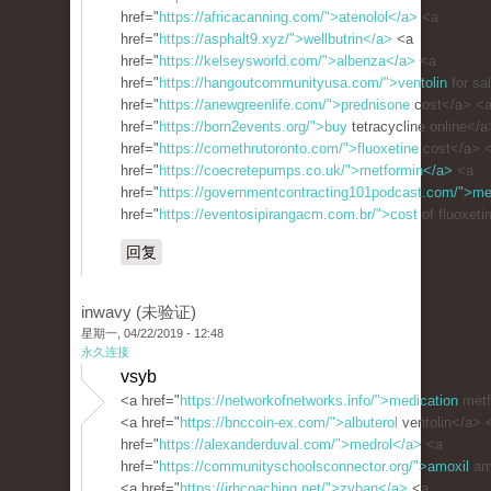
href="
https://africacanning.com/">atenolol</a>
<a
href="
https://asphalt9.xyz/">wellbutrin</a>
<a
href="
https://kelseysworld.com/">albenza</a>
<a
href="
https://hangoutcommunityusa.com/">ventolin
for sa
href="
https://anewgreenlife.com/">prednisone
cost</a> <
href="
https://born2events.org/">buy
tetracycline online</
href="
https://comethrutoronto.com/">fluoxetine
cost</a> 
href="
https://coecretepumps.co.uk/">metformin</a>
<a
href="
https://governmentcontracting101podcast.com/">me
href="
https://eventosipirangacm.com.br/">cost
of fluoxeti
回复
inwavy (未验证)
星期一, 04/22/2019 - 12:48
永久连接
vsyb
<a href="
https://networkofnetworks.info/">medication
metf
<a href="
https://bnccoin-ex.com/">albuterol
ventolin</a> 
href="
https://alexanderduval.com/">medrol</a>
<a
href="
https://communityschoolsconnector.org/">amoxil
amo
<a href="
https://jrhcoaching.net/">zyban</a>
<a