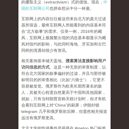
的攫取主义（extractivism）式的侵蚀。现在，
中
国的互联网公司
也拼命想从中分一杯羹。
互联网上的内容往往被这些来自北方的庞大过滤
器所筛选，最终互联网人所能看到的内容基本符
合“北方叙事”的需求。仅举一例，2016年的飓
风，互联网上最频繁出现的消息基本都显示为飓
风对纽约的影响，与此同时海地、牙买加和古巴
同样的境遇却很少有资讯。
相关案例基本铺天盖地。
搜索算法直接影响用户
访问信息的方式
。
这是一种无形的审查制度，以
符合北方国家的叙事偏好的过滤，并且与那些被
标明目的的审查相比（比如“六骑士”），它更不
容易被发觉。俄罗斯作为欧美长期而著名的敌
人，其被关心程度自然要高于中国和其他国家，
就如，只有当特朗普宣称关税计划时，你才有机
会看到互联网上对“China”的刷屏；伊朗封锁
telegram 几乎和俄罗斯前后脚，但显然相关报道
远没有俄罗斯更高。
北京大学的性侵事件是搭接在 #metoo 热门标签