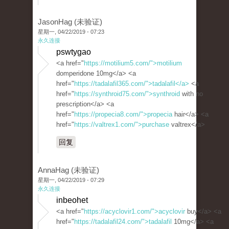
JasonHag (未验证)
星期一, 04/22/2019 - 07:23
永久连接
pswtygao
<a href="
https://motilium5.com/">motilium
domperidone 10mg</a> <a
href="
https://tadalafil365.com/">tadalafil</a>
<a
href="
https://synthroid75.com/">synthroid
with no
prescription</a> <a
href="
https://propecia8.com/">propecia
hair</a> <a
href="
https://valtrex1.com/">purchase
valtrex</a>
回复
AnnaHag (未验证)
星期一, 04/22/2019 - 07:29
永久连接
inbeohet
<a href="
https://acyclovir1.com/">acyclovir
buy</a> <a
href="
https://tadalafil24.com/">tadalafil
10mg</a> <a