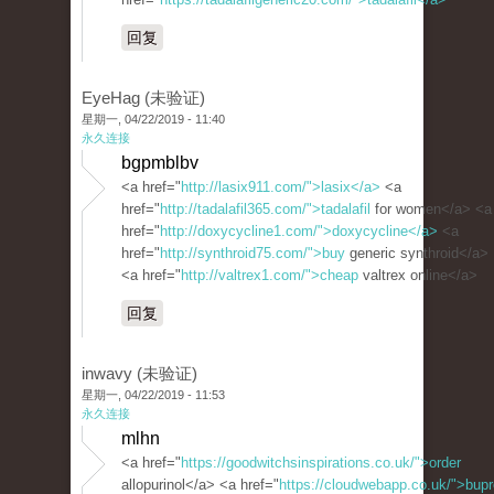
回复
EyeHag (未验证)
星期一, 04/22/2019 - 11:40
永久连接
bgpmblbv
<a href="
http://lasix911.com/">lasix</a>
<a
href="
http://tadalafil365.com/">tadalafil
for women</a> <a
href="
http://doxycycline1.com/">doxycycline</a>
<a
href="
http://synthroid75.com/">buy
generic synthroid</a>
<a href="
http://valtrex1.com/">cheap
valtrex online</a>
回复
inwavy (未验证)
星期一, 04/22/2019 - 11:53
永久连接
mlhn
<a href="
https://goodwitchsinspirations.co.uk/">order
allopurinol</a> <a href="
https://cloudwebapp.co.uk/">bupr