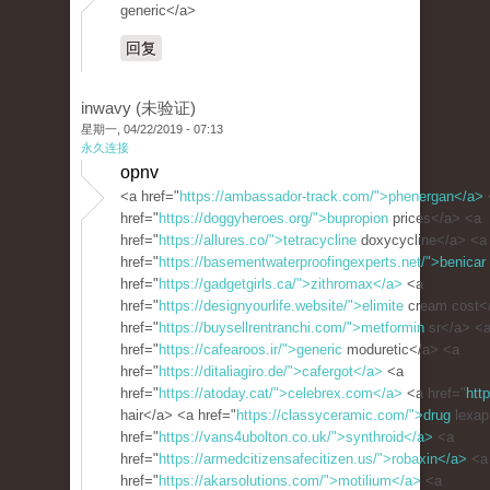
generic</a>
回复
inwavy (未验证)
星期一, 04/22/2019 - 07:13
永久连接
opnv
<a href="
https://ambassador-track.com/">phenergan</a>
href="
https://doggyheroes.org/">bupropion
prices</a> <a
href="
https://allures.co/">tetracycline
doxycycline</a> <a
href="
https://basementwaterproofingexperts.net/">benicar
href="
https://gadgetgirls.ca/">zithromax</a>
<a
href="
https://designyourlife.website/">elimite
cream cost<
href="
https://buysellrentranchi.com/">metformin
sr</a> <
href="
https://cafearoos.ir/">generic
moduretic</a> <a
href="
https://ditaliagiro.de/">cafergot</a>
<a
href="
https://atoday.cat/">celebrex.com</a>
<a href="
htt
hair</a> <a href="
https://classyceramic.com/">drug
lexap
href="
https://vans4ubolton.co.uk/">synthroid</a>
<a
href="
https://armedcitizensafecitizen.us/">robaxin</a>
<a
href="
https://akarsolutions.com/">motilium</a>
<a