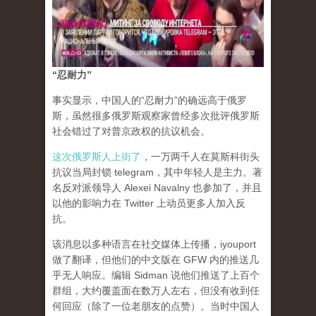
“忍耐力”
事实显示，中国人的“忍耐力”的确远高于俄罗
斯，虽然很多俄罗斯观察家曾经多次批评俄罗斯
社会错过了对普京政权的抗议机会。
这次俄罗斯人上街了
，一万两千人在莫斯科街头
抗议当局封锁 telegram，其中年轻人是主力。著
名反对派领导人 Alexei Navalny 也参加了，并且
以他的影响力在 Twitter 上动员更多人加入反
抗。
该消息以多种语言在社交媒体上传播，iyouport
做了翻译，但他们的中文版在 GFW 内的推送几
乎无人响应。编辑 Sidman 说他们推送了上百个
群组，大约覆盖面在数万人左右，但没有收到任
何回应（除了一位老朋友的点赞）。当时中国人