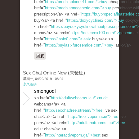
href="
https://prednisolone911.com/">buy
cheap prednisol
href="
https://prednisonegeneric.com/">buy
prednisone wit
prescription</a> <a href="
https://buypropeciafinasteride.c
buy</a> <a href="
https://doxycycline2.com/">buy
doxycyc
<a href="
https://buydoxycyclinewithoutprescription.com/"
mono</a> <a href="
https://celebrex100.com/">generic
cel
href="
https://lasix0.com/">lasix
buy</a> <a
href="
https://buylasixfurosemide.com/">buy
lasix</a>
回复
Sex Chat Online Now (未验证)
星期一, 04/22/2019 - 08:04
永久连接
smongoql
<a href="
http://adultwebcams.icu/">nude
webcams</a> <a
href="
http://sexchatfree.stream/">free
live sex
chat</a> <a href="
http://freeliveporn.icu/">free
live
porn</a> <a href="
http://adultchatrooms.icu/">free
adult chat</a> <a
href="
http://interactiveporn.ga/">best
sex