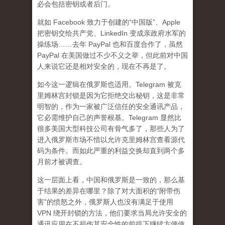
必会包括密钥或者后门。
就如 Facebook 致力于创建的“中国版”、Apple
把密钥交给共产党、LinkedIn 变成亲政府水军的
操练场……去年 PayPal 也和百度合作了，虽然
PayPal 在美国做过不少不义之举，但此前对中国
人来说它还是相对安全的，现在不再是了。
如今这一逻辑在俄罗斯也适用。Telegram 被克
里姆林宫封锁是因为它拒绝交出秘钥，这是非常
明智的，作为一家被广泛信任的安全通讯产品，
它必需维护自己的声誉根基。Telegram 显然比
很多美国大型科技公司有骨气多了，那些人为了
进入俄罗斯市场不惜以允许克里姆林宫查看源代
码为条件。而如此严重的利益交换却直到两个多
月前才被调查。
这一层面上看，中国和俄罗斯是一致的，那么基
于结果的差异在哪里？除了对大面积的“附带伤
害”的愤怒之外，俄罗斯人也没有满足于使用
VPN 绕开封锁的方法，他们要求当局允许安全的
通讯应用在不损伤其安全性的前提下继续方便使