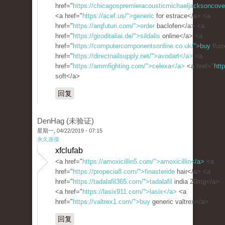
href="
https://chicagospremieracousticmichaeljacksoncove
<a href="
https://acef.us/">generic
for estrace</a> <a
href="
https://arqfuturi.com/">order
baclofen</a> <a
href="
https://giroditaliai.de/">sildalis
online</a> <a
href="
https://computercomponentsonline.co.uk/">buy
fluo
href="
https://directnailsupply.net/">avodart</a>
<a
href="
https://ammfighting.com/">celexa</a>
<a href="
htt
soft</a>
回复
DenHag (未验证)
星期一, 04/22/2019 - 07:15
永久连接
xfclufab
<a href="
https://amoxicillin5.com/">amoxicillin</a>
<a
href="
https://propecia8.com/">finasteride
hair</a> <a
href="
https://tadalafil365.com/">tadalafil
india 20mg</a>
<a href="
https://lasix911.com/">lasix</a>
<a
href="
https://valtrex1.com/">buy
generic valtrex</a>
回复