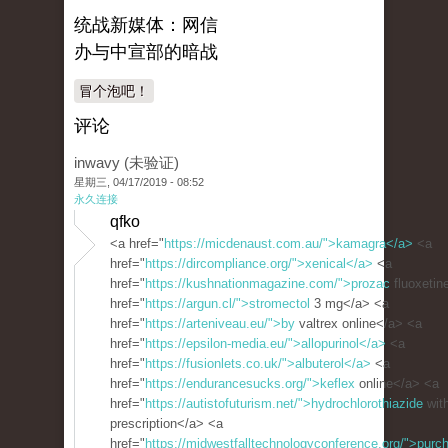
统战新媒体：网信
办与中宣部的暗战
冒个泡吧！
评论
inwavy (未验证)
星期三, 04/17/2019 - 08:52
永久连接
qfko
<a href="
https://micdenaust.com.au/">kamagra</a>
<a
href="
https://dircompliance.org/">xenical</a>
<a
href="
https://kushnationmagazine.com/">prozac
fluoxetin
href="
https://argun.cl/">stromectol
3 mg</a> <a
href="
https://arteniveau.eu/">by
valtrex online</a> <a
href="
https://epsilon-media.eu/">allopurinol</a>
<a
href="
https://fusionlets.co.uk/">albuterol</a>
<a
href="
https://endurancesucks.org/">keflex
online</a> <a
href="
https://autistofuturism.net/">hydrochlorothiazide
with
prescription</a> <a
href="
https://midwestfalltechnologyconference.org/">purc