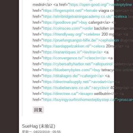
medrol</a> <a href="
https://open-good.org/">amitriptyline
href="
https://fingersprint.net/">female
viagra cream</a> <
href="
https://elmbridgetrainingacademy.co.uk/">celexa
bu
href="
https://goodlove.pe/">buy
cafergot</a> <a
href="
https://coinsceo.com/">order
baclofen online</a> <
href="
https://friendlyway.org/">celebrex
200 mg</a> <a
href="
https://pruefungsangst-hilfe.de/">cephalexin
drug</a
href="
https://aardappelzakken.nl/">celexa
20mg</a> <a
href="
https://iranantiques.ir/">levitra</a>
<a
href="
https://convergence.tv/">cleocin</a>
<a
href="
https://cybersaftyharbor.net/">allopurinol
tablets</a
href="
https://blueberrybytes.com/">buy
tetracycline onlin
href="
https://ditaliagiro.de/">cafergot</a>
<a
href="
https://directnailsupply.net/">avodart</a>
<a
href="
https://isabelaevans.co.uk/">acyclovir
400mg</a> 
href="
https://directree.ca/">lexapro
wellbutrin</a> <a
href="
https://buyingyourfirsthomestepbystep.ca/">proscar
回复
SueHag (未验证)
星期一, 04/22/2019 - 05:55