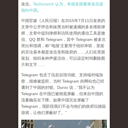
攻击。
Techcrunch 认为，有很多因素将攻击源
指向中国
。
中国官媒《人民日报》在2015年7月11日发表的
文章中公开抨击和抹黑当时被逮捕的多名维权律
师，文章中提到律师和访民使用的通信工具是微
信、QQ 群和 Telegram，其中 Telegram 被多次
突出和强调，称“‘电报’主要用于组织串联，里面
的言论基本都是攻击党和政府的……人们在里面
策划、组织各种声援活动，可以设定时间删除图
片和文字……
Telegram 包含了信息自毁功能、支持端对端加
密，很难被监听。当时 Telegram 的网站也已经
遭到了中国的封锁。Durov 说，“我不认为
Telegram 在中国已被彻底屏蔽，但来自中国的
流量确实在下降。如果中国完全屏蔽了
Telegram，现阶段我们不会与他们的政府玩猫鼠
游戏，让他们屏蔽好了。”