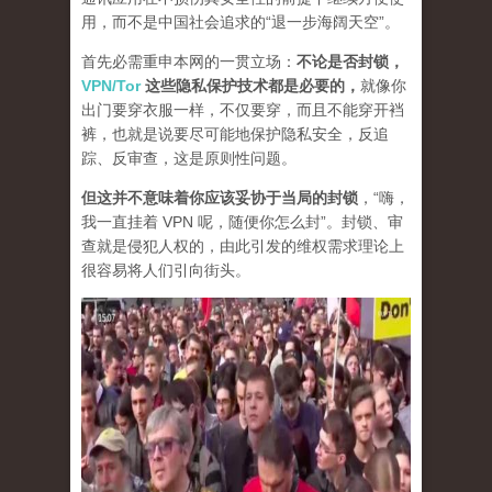
用，而不是中国社会追求的“退一步海阔天空”。
首先必需重申本网的一贯立场：
不论是否封锁，
VPN/Tor
这些隐私保护技术都是必要的，
就像你
出门要穿衣服一样，不仅要穿，而且不能穿开裆
裤，也就是说要尽可能地保护隐私安全，反追
踪、反审查，这是原则性问题。
但这并不意味着你应该妥协于当局的封锁
，“嗨，
我一直挂着 VPN 呢，随便你怎么封”。封锁、审
查就是侵犯人权的，由此引发的维权需求理论上
很容易将人们引向街头。