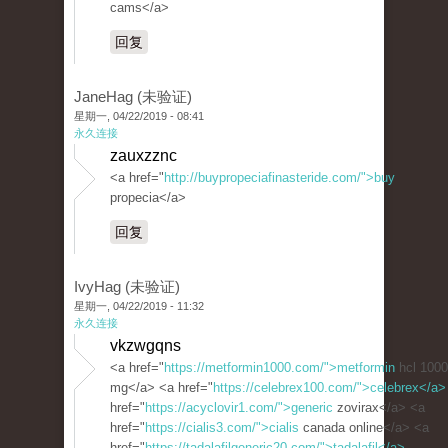
cams</a>
回复
JaneHag (未验证)
星期一, 04/22/2019 - 08:41
永久连接
zauxzznc
<a href="
http://buypropeciafinasteride.com/">buy
propecia</a>
回复
IvyHag (未验证)
星期一, 04/22/2019 - 11:32
永久连接
vkzwgqns
<a href="
https://metformin1000.com/">metformin
hcl 1000
mg</a> <a href="
https://celebrex100.com/">celebrex</a>
href="
https://acyclovir1.com/">generic
zovirax</a> <a
href="
https://cialis3.com/">cialis
canada online</a> <a
href="
https://tadalafilgeneric20.com/">tadalafil</a>