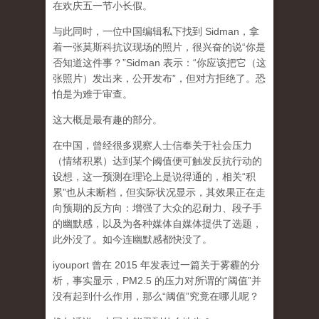
在欢庆五一节小长假。
与此同时，一位中国编辑私下找到 Sidman，拿
着一张莫斯科抗议现场的照片，很兴奋的说“你是
否知道这件事？”Sidman 表示：“你应该把它（这
张照片）发出来，公开发布”，但对方拒绝了。恐
怕是为难于审查。
这大概是最有趣的部分。
在中国，曾经很多观察人士信奉关于社会压力
（情绪积累）达到某个阈值便可触发反抗行动的
设想，这一预测在理论上是说得通的，相关“积
累”也从未断档，但实际状况显示，其效果正在走
向预期的反方向：增强了大众的忍耐力、段子手
的幽默感，以及为各种媒体自媒体提供了选题，
此外没了。如今连幽默感都快没了。
iyouport 曾在 2015 年发表过一篇关于雾霾的分
析，事实显示，PM2.5 的压力对所谓的“阈值”并
没有起到什么作用，那么“阈值”究竟在哪儿呢？