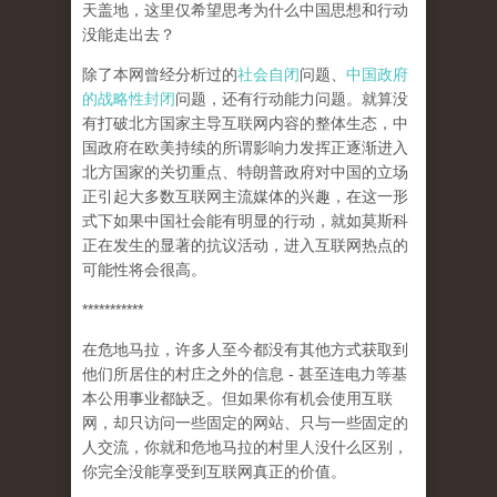
天盖地，这里仅希望思考为什么中国思想和行动
没能走出去？
除了本网曾经分析过的
社会自闭
问题、
中国政府
的战略性封闭
问题，还有行动能力问题。就算没
有打破北方国家主导互联网内容的整体生态，中
国政府在欧美持续的所谓影响力发挥正逐渐进入
北方国家的关切重点、特朗普政府对中国的立场
正引起大多数互联网主流媒体的兴趣，在这一形
式下如果中国社会能有明显的行动，就如莫斯科
正在发生的显著的抗议活动，进入互联网热点的
可能性将会很高。
***********
在危地马拉，许多人至今都没有其他方式获取到
他们所居住的村庄之外的信息 - 甚至连电力等基
本公用事业都缺乏。但如果你有机会使用互联
网，却只访问一些固定的网站、只与一些固定的
人交流，你就和危地马拉的村里人没什么区别，
你完全没能享受到互联网真正的价值。