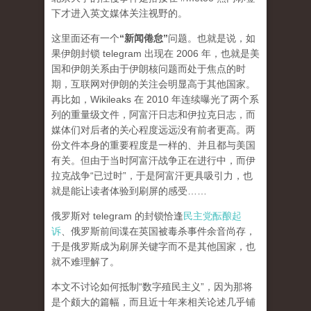
下才进入英文媒体关注视野的。
这里面还有一个
“新闻倦怠”
问题。也就是说，如
果伊朗封锁 telegram 出现在 2006 年，也就是美
国和伊朗关系由于伊朗核问题而处于焦点的时
期，互联网对伊朗的关注会明显高于其他国家。
再比如，Wikileaks 在 2010 年连续曝光了两个系
列的重量级文件，阿富汗日志和伊拉克日志，而
媒体们对后者的关心程度
远远
没有前者更高。两
份文件本身的重要程度是一样的、并且都与美国
有关。但由于当时阿富汗战争正在进行中，而伊
拉克战争“已过时”，于是阿富汗更具吸引力，也
就是能让读者体验到刷屏的感受……
俄罗斯对 telegram 的封锁恰逢
民主党酝酿起
诉
、俄罗斯前间谍在英国被毒杀事件余音尚存，
于是俄罗斯成为刷屏关键字而不是其他国家，也
就不难理解了。
本文不讨论如何抵制“数字殖民主义”，因为那将
是个颇大的篇幅，而且近十年来相关论述几乎铺