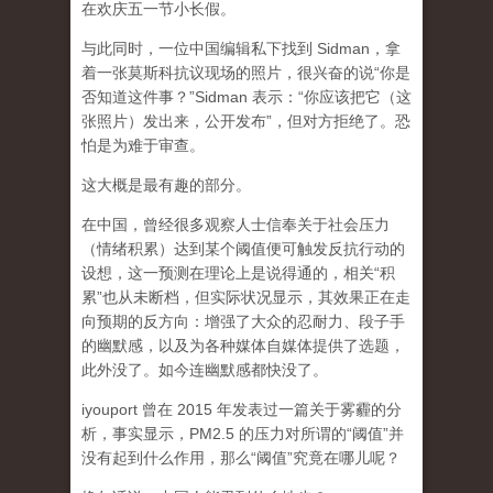
在欢庆五一节小长假。
与此同时，一位中国编辑私下找到 Sidman，拿
着一张莫斯科抗议现场的照片，很兴奋的说“你是
否知道这件事？”Sidman 表示：“你应该把它（这
张照片）发出来，公开发布”，但对方拒绝了。恐
怕是为难于审查。
这大概是最有趣的部分。
在中国，曾经很多观察人士信奉关于社会压力
（情绪积累）达到某个阈值便可触发反抗行动的
设想，这一预测在理论上是说得通的，相关“积
累”也从未断档，但实际状况显示，其效果正在走
向预期的反方向：增强了大众的忍耐力、段子手
的幽默感，以及为各种媒体自媒体提供了选题，
此外没了。如今连幽默感都快没了。
iyouport 曾在 2015 年发表过一篇关于雾霾的分
析，事实显示，PM2.5 的压力对所谓的“阈值”并
没有起到什么作用，那么“阈值”究竟在哪儿呢？