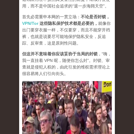
用，而不是中国社会追求的“退一步海阔天空”。
首先必需重申本网的一贯立场：
不论是否封锁，
VPN/Tor
这些隐私保护技术都是必要的，
就像你
出门要穿衣服一样，不仅要穿，而且不能穿开裆
裤，也就是说要尽可能地保护隐私安全，反追
踪、反审查，这是原则性问题。
但这并不意味着你应该妥协于当局的封锁
，“嗨，
我一直挂着 VPN 呢，随便你怎么封”。封锁、审
查就是侵犯人权的，由此引发的维权需求理论上
很容易将人们引向街头。