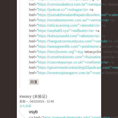
href="
https://comosuabeleza.com.br/">seroquel
for depre
href="
https://junkcar.cc/">suhagra</a>
<a
href="
https://journalofrenalandhepaticdisorders.net/">cafe
href="
https://extrafastmovers.com.au/">vermox</a>
<a
href="
https://africacanning.com/">atenolol</a>
<a
href="
https://asphalt9.xyz/">wellbutrin</a>
<a
href="
https://kelseysworld.com/">albenza</a>
<a
href="
https://hangoutcommunityusa.com/">ventolin
for sa
href="
https://anewgreenlife.com/">prednisone
cost</a> <
href="
https://born2events.org/">buy
tetracycline online</
href="
https://comethrutoronto.com/">fluoxetine
cost</a> 
href="
https://coecretepumps.co.uk/">metformin</a>
<a
href="
https://governmentcontracting101podcast.com/">me
href="
https://eventosipirangacm.com.br/">cost
of fluoxeti
回复
inwavy (未验证)
星期一, 04/22/2019 - 12:48
永久连接
vsyb
<a href="
https://networkofnetworks.info/">medication
metf