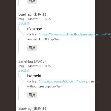
回复
SueHag (未验证)
星期一, 04/22/2019 - 05:55
永久连接
rfxuxnse
<a href="
https://buyamoxicillinwithoutprescription.com/">
amoxicillin 500mg</a>
回复
JaneHag (未验证)
星期一, 04/22/2019 - 06:35
永久连接
ixarnekf
<a href="
http://zithromax500.com/">buy
zithromax
without prescription</a>
回复
SueHag (未验证)