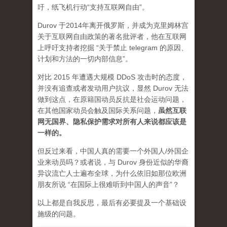
吁，纸飞机行动“支持互联网自由”。
Durov 于2014年离开俄罗斯，并成为克里姆林宫
关于互联网自由政策的著名批评者，他在互联网
上呼吁支持者挖掘 “关于禁止 telegram 的原因、
计划和方法的一切内部信息”。
对比 2015 年遭遇大规模 DDoS 攻击时的态度，
并没有追查或者发动用户抗议，显然 Durov 无法
做到这点，在原籍国动员反抗是社会运动问题，
在其他国家动员会触及国际关系问题，
虽然互联
网无国界、隐私保护需求对所有人来说都应该是
一样的。
但反过来看，中国人真的需要一个外国人/外国企
业来动员吗？或者说，与 Durov 身份近似的华裔
异议流亡人士遍布全球，为什么依旧如那位欧洲
朋友所说 “在国际上很难听到中国人的声音”？
以上都是自我反思，最后有必要提及一个基础设
施级的问题。