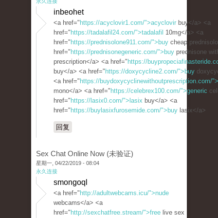
永久连接
inbeohet
<a href="
https://acyclovir1.com/">acyclovir
buy</a> <a
href="
https://tadalafil24.com/">tadalafil
10mg</a> <a
href="
https://prednisolone911.com/">buy
cheap prednisol
href="
https://prednisonegeneric.com/">buy
prednisone wit
prescription</a> <a href="
https://buypropeciafinasteride.c
buy</a> <a href="
https://doxycycline2.com/">buy
doxycyc
<a href="
https://buydoxycyclinewithoutprescription.com/"
mono</a> <a href="
https://celebrex100.com/">generic
cel
href="
https://lasix0.com/">lasix
buy</a> <a
href="
https://buylasixfurosemide.com/">buy
lasix</a>
回复
Sex Chat Online Now (未验证)
星期一, 04/22/2019 - 08:04
永久连接
smongoql
<a href="
http://adultwebcams.icu/">nude
webcams</a> <a
href="
http://sexchatfree.stream/">free
live sex