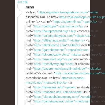
永久连接
mlhn
<a href="
https://goodwitchsinspirations.co.uk/">order
allopurinol</a> <a href="
https://cloudwebapp.co.uk/">bupr
online</a> <a href="
https://cybermilk.ca/">paxil</a>
<a
href="
https://bet88.pw/">azithromycin</a>
<a
href="
https://beunprepared.org/">buy
vasotec</a> <a
href="
https://voicearchetypes.com/">plavix</a>
<a
href="
https://999listings.realty/">levitra</a>
<a
href="
https://allthingstcg.com/">albenza
over the counter
href="
https://gamebetter.net/">cephalexin</a>
<a
href="
https://bloombeauty.store/">atarax
weight loss</a> 
href="
https://emardi7k.org/">super
avana</a> <a
href="
https://friendlyway.org/">cost
of celebrex</a> <a
href="
https://bayernmunichvsrealmadridi.de/">nolvadex
tablets</a> <a href="
https://acebathroomsfresno.com/">zo
prescription</a> <a href="
https://alexandru-
mischie.net/">tetracycline</a>
<a
href="
https://bibleseek.info/">generic
moduretic</a> <a
href="
https://mapome.net/">prednisolone
uk</a> <a
href="
https://alonasphaltcompany.com/">toradol
for fever
href="
https://barbatadevarat.online/">metformin
hcl er</a