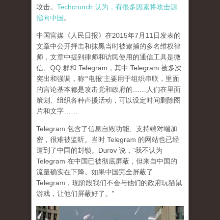
攻击。
Techcrunch 认为，有很多因素将攻击源
指向中国
。
中国官媒《人民日报》在2015年7月11日发表的
文章中公开抨击和抹黑当时被逮捕的多名维权律
师，文章中提到律师和访民使用的通信工具是微
信、QQ 群和 Telegram，其中 Telegram 被多次
突出和强调，称“‘电报’主要用于组织串联，里面
的言论基本都是攻击党和政府的……人们在里面
策划、组织各种声援活动，可以设定时间删除图
片和文字……
Telegram 包含了信息自毁功能、支持端对端加
密，很难被监听。当时 Telegram 的网站也已经
遭到了中国的封锁。Durov 说，“我不认为
Telegram 在中国已被彻底屏蔽，但来自中国的
流量确实在下降。如果中国完全屏蔽了
Telegram，现阶段我们不会与他们的政府玩猫鼠
游戏，让他们屏蔽好了。”