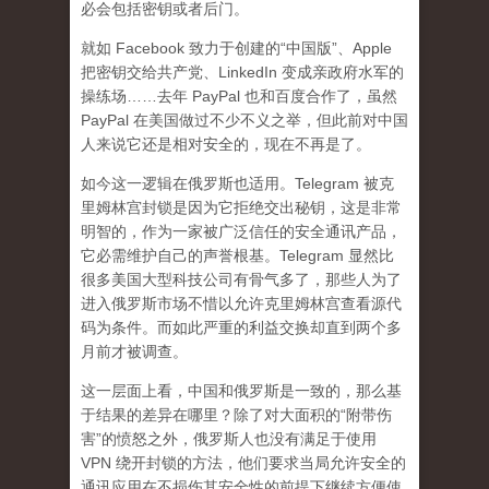
必会包括密钥或者后门。
就如 Facebook 致力于创建的“中国版”、Apple
把密钥交给共产党、LinkedIn 变成亲政府水军的
操练场……去年 PayPal 也和百度合作了，虽然
PayPal 在美国做过不少不义之举，但此前对中国
人来说它还是相对安全的，现在不再是了。
如今这一逻辑在俄罗斯也适用。Telegram 被克
里姆林宫封锁是因为它拒绝交出秘钥，这是非常
明智的，作为一家被广泛信任的安全通讯产品，
它必需维护自己的声誉根基。Telegram 显然比
很多美国大型科技公司有骨气多了，那些人为了
进入俄罗斯市场不惜以允许克里姆林宫查看源代
码为条件。而如此严重的利益交换却直到两个多
月前才被调查。
这一层面上看，中国和俄罗斯是一致的，那么基
于结果的差异在哪里？除了对大面积的“附带伤
害”的愤怒之外，俄罗斯人也没有满足于使用
VPN 绕开封锁的方法，他们要求当局允许安全的
通讯应用在不损伤其安全性的前提下继续方便使