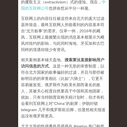
的攫取主义（extractivism）式的侵蚀。现在，
中
国的互联网公司
也拼命想从中分一杯羹。
互联网上的内容往往被这些来自北方的庞大过滤
器所筛选，最终互联网人所能看到的内容基本符
合“北方叙事”的需求。仅举一例，2016年的飓
风，互联网上最频繁出现的消息基本都显示为飓
风对纽约的影响，与此同时海地、牙买加和古巴
同样的境遇却很少有资讯。
相关案例基本铺天盖地。
搜索算法直接影响用户
访问信息的方式
。
这是一种无形的审查制度，以
符合北方国家的叙事偏好的过滤，并且与那些被
标明目的的审查相比（比如“六骑士”），它更不
容易被发觉。俄罗斯作为欧美长期而著名的敌
人，其被关心程度自然要高于中国和其他国家，
就如，只有当特朗普宣称关税计划时，你才有机
会看到互联网上对“China”的刷屏；伊朗封锁
telegram 几乎和俄罗斯前后脚，但显然相关报道
远没有俄罗斯更高。
北京大学的性侵事件是搭接在 #metoo 热门标签