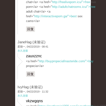
chat</a> <a href="
http://freeliveporn.icu/">free
live
porn</a> <a href="
http://adultchatrooms.icu/">free
adult chat</a> <a
href="
http://interactiveporn.ga/">best
sex
cams</a>
回复
JaneHag (未验证)
星期一, 04/22/2019 - 08:41
永久连接
zauxzznc
<a href="
http://buypropeciafinasteride.com/">buy
propecia</a>
回复
IvyHag (未验证)
星期一, 04/22/2019 - 11:32
永久连接
vkzwgqns