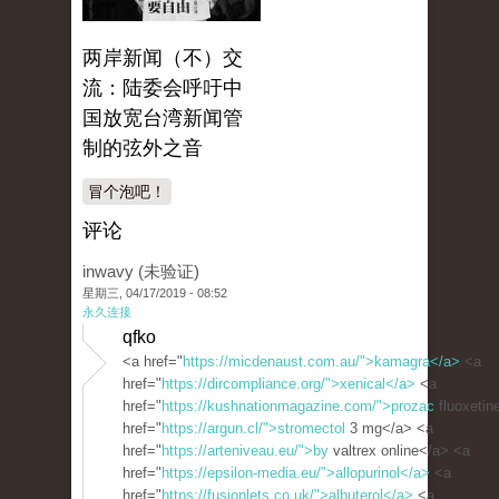
两岸新闻（不）交
流：陆委会呼吁中
国放宽台湾新闻管
制的弦外之音
冒个泡吧！
评论
inwavy (未验证)
星期三, 04/17/2019 - 08:52
永久连接
qfko
<a href="
https://micdenaust.com.au/">kamagra</a>
<a
href="
https://dircompliance.org/">xenical</a>
<a
href="
https://kushnationmagazine.com/">prozac
fluoxetin
href="
https://argun.cl/">stromectol
3 mg</a> <a
href="
https://arteniveau.eu/">by
valtrex online</a> <a
href="
https://epsilon-media.eu/">allopurinol</a>
<a
href="
https://fusionlets.co.uk/">albuterol</a>
<a