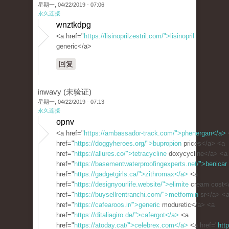
星期一, 04/22/2019 - 07:06
永久连接
wnztkdpg
<a href="
https://lisinoprilzestril.com/">lisinopril
generic</a>
回复
inwavy (未验证)
星期一, 04/22/2019 - 07:13
永久连接
opnv
<a href="
https://ambassador-track.com/">phenergan</a>
href="
https://doggyheroes.org/">bupropion
prices</a> <a
href="
https://allures.co/">tetracycline
doxycycline</a> <a
href="
https://basementwaterproofingexperts.net/">benicar
href="
https://gadgetgirls.ca/">zithromax</a>
<a
href="
https://designyourlife.website/">elimite
cream cost<
href="
https://buysellrentranchi.com/">metformin
sr</a> <
href="
https://cafearoos.ir/">generic
moduretic</a> <a
href="
https://ditaliagiro.de/">cafergot</a>
<a
href="
https://atoday.cat/">celebrex.com</a>
<a href="
htt