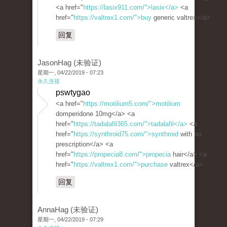
<a href="
https://lasix911.com/">lasix</a>
<a
href="
https://valtrex1.com/">buy
generic valtrex</a>
回复
JasonHag (未验证)
星期一, 04/22/2019 - 07:23
永久连接
pswtygao
<a href="
https://motilium5.com/">motilium
domperidone 10mg</a> <a
href="
https://tadalafil365.com/">tadalafil</a>
<a
href="
https://synthroid75.com/">synthroid
with no
prescription</a> <a
href="
https://propecia8.com/">propecia
hair</a> <a
href="
https://valtrex1.com/">purchase
valtrex</a>
回复
AnnaHag (未验证)
星期一, 04/22/2019 - 07:29