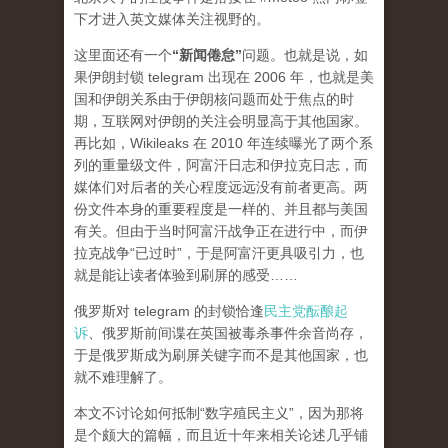
下才进入英文媒体关注视野的。
这里面还有一个
“新闻倦怠”
问题。也就是说，如
果伊朗封锁 telegram 出现在 2006 年，也就是美
国和伊朗关系由于伊朗核问题而处于焦点的时
期，互联网对伊朗的关注会明显高于其他国家。
再比如，Wikileaks 在 2010 年连续曝光了两个系
列的重量级文件，阿富汗日志和伊拉克日志，而
媒体们对后者的关心程度
远远
没有前者更高。两
份文件本身的重要程度是一样的、并且都与美国
有关。但由于当时阿富汗战争正在进行中，而伊
拉克战争“已过时”，于是阿富汗更具吸引力，也
就是能让读者体验到刷屏的感受……
俄罗斯对 telegram 的封锁恰逢
民主党酝酿起
诉
、俄罗斯前间谍在英国被毒杀事件余音尚存，
于是俄罗斯成为刷屏关键字而不是其他国家，也
就不难理解了。
本文不讨论如何抵制“数字殖民主义”，因为那将
是个颇大的篇幅，而且近十年来相关论述几乎铺