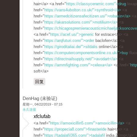
hair</a> <a href="
https://classyceramic.com/">drug
lexap
href="
https://vans4ubolton.co.uk/">synthroid</a>
<a
href="
https://armedcitizensafecitizen.us/">robaxin</a>
<a
href="
https://akarsolutions.com/">motilium</a>
<a
href="
https://chicagospremieracousticmichaeljacksoncove
<a href="
https://acef.us/">generic
for estrace</a> <a
href="
https://arqfuturi.com/">order
baclofen</a> <a
href="
https://giroditaliai.de/">sildalis
online</a> <a
href="
https://computercomponentsonline.co.uk/">buy
fluo
href="
https://directnailsupply.net/">avodart</a>
<a
href="
https://ammfighting.com/">celexa</a>
<a href="
htt
soft</a>
回复
DenHag (未验证)
星期一, 04/22/2019 - 07:15
永久连接
xfclufab
<a href="
https://amoxicillin5.com/">amoxicillin</a>
<a
href="
https://propecia8.com/">finasteride
hair</a> <a
href="
https://tadalafil365.com/">tadalafil
india 20mg</a>