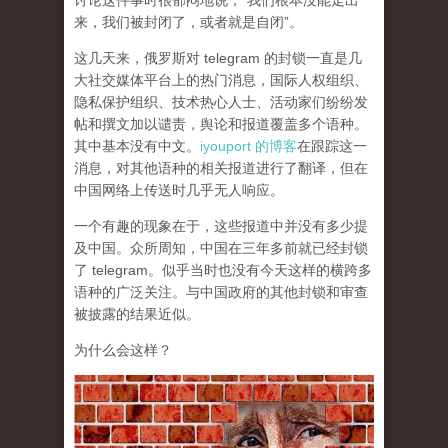
讨论这件事时很郁闷地说，“我们根本没能走出
来，我们被封闭了，或者就是自闭”。
这几天来，俄罗斯对 telegram 的封锁一直是几
大社交媒体平台上的热门消息，国际人权组织、
隐私保护组织、技术热心人士、活动家们纷纷发
帖和撰文加以谴责，舆论和报道覆盖多个语种。
其中基本没有中文。
iyouport 的博客
在跟踪这一
消息，对其他语种的相关报道进行了翻译，但在
中国网络上传送时几乎无人响应。
一个有趣的现象在于，这些报道中并没有多少提
及中国。众所周知，中国在三年多前就已经封锁
了 telegram。似乎当时也没有今天这样的横跨多
语种的广泛关注。与中国政府的其他封锁和审查
被披露的结果近似。
为什么会这样？