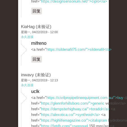
href="
https://designsensorium.net/">cipro</a>
回复
KiaHag (未验证)
星期一, 04/22/2019 - 12:00
永久连接
rnifreno
<a href="
https://sildenafil75.com/">sildenafil</a>
回复
inwavy (未验证)
星期一, 04/22/2019 - 12:13
永久连接
uclk
<a href="
https://civilpropipelineequipment.com.au/">buy
d
href="
https://glennforhillsboro.com/">generic
ventolin</a>
href="
https://dempsterhighway.ca/">toradol</a>
<a
href="
https://alexotica.co/">synthroid</a>
<a
href="
https://highlifemagazine.co/">citalopram
hydrobromi
href="
https://fetdb.com/">seroquel
150 mg</a> <a