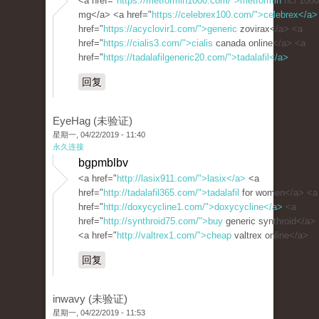
<a href="
https://metformin1000.com/">metformin
hcl 1000
mg</a> <a href="
https://celebrex100.com/">celebrex</a>
href="
https://acyclovir1.com/">generic
zovirax</a> <a
href="
https://cialis3.com/">cialis
canada online</a> <a
href="
https://tadalafilgeneric20.com/">tadalafil</a>
回复
EyeHag (未验证)
星期一, 04/22/2019 - 11:40
永久连接
bgpmblbv
<a href="
http://lasix911.com/">lasix</a>
<a
href="
http://tadalafil365.com/">tadalafil
for women</a> <a
href="
http://doxycycline1.com/">doxycycline</a>
<a
href="
http://synthroid75.com/">buy
generic synthroid</a>
<a href="
http://valtrex1.com/">cheap
valtrex online</a>
回复
inwavy (未验证)
星期一, 04/22/2019 - 11:53