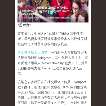
“忍耐力”
事实显示，中国人的“忍耐力”的确远高于俄罗
斯，虽然很多俄罗斯观察家曾经多次批评俄罗斯
社会错过了对普京政权的抗议机会。
这次俄罗斯人上街了
，一万两千人在莫斯科街头
抗议当局封锁 telegram，其中年轻人是主力。著
名反对派领导人 Alexei Navalny 也参加了，并且
以他的影响力在 Twitter 上动员更多人加入反
抗。
该消息以多种语言在社交媒体上传播，iyouport
做了翻译，但他们的中文版在 GFW 内的推送几
乎无人响应。编辑 Sidman 说他们推送了上百个
群组，大约覆盖面在数万人左右，但没有收到任
何回应（除了一位老朋友的点赞）。当时中国人