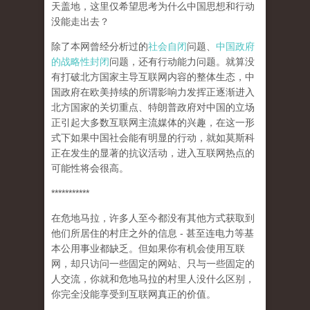
天盖地，这里仅希望思考为什么中国思想和行动
没能走出去？
除了本网曾经分析过的
社会自闭
问题、
中国政府
的战略性封闭
问题，还有行动能力问题。就算没
有打破北方国家主导互联网内容的整体生态，中
国政府在欧美持续的所谓影响力发挥正逐渐进入
北方国家的关切重点、特朗普政府对中国的立场
正引起大多数互联网主流媒体的兴趣，在这一形
式下如果中国社会能有明显的行动，就如莫斯科
正在发生的显著的抗议活动，进入互联网热点的
可能性将会很高。
***********
在危地马拉，许多人至今都没有其他方式获取到
他们所居住的村庄之外的信息 - 甚至连电力等基
本公用事业都缺乏。但如果你有机会使用互联
网，却只访问一些固定的网站、只与一些固定的
人交流，你就和危地马拉的村里人没什么区别，
你完全没能享受到互联网真正的价值。