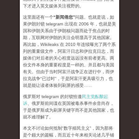
下才进入英文媒体关注视野的。
这里面还有一个
“新闻倦怠”
问题。也就是说，如
果伊朗封锁 telegram 出现在 2006 年，也就是美
国和伊朗关系由于伊朗核问题而处于焦点的时
期，互联网对伊朗的关注会明显高于其他国家。
再比如，Wikileaks 在 2010 年连续曝光了两个系
列的重量级文件，阿富汗日志和伊拉克日志，而
媒体们对后者的关心程度
远远
没有前者更高。两
份文件本身的重要程度是一样的、并且都与美国
有关。但由于当时阿富汗战争正在进行中，而伊
拉克战争“已过时”，于是阿富汗更具吸引力，也
就是能让读者体验到刷屏的感受……
俄罗斯对 telegram 的封锁恰逢
民主党酝酿起
诉
、俄罗斯前间谍在英国被毒杀事件余音尚存，
于是俄罗斯成为刷屏关键字而不是其他国家，也
就不难理解了。
本文不讨论如何抵制“数字殖民主义”，因为那将
是个颇大的篇幅，而且近十年来相关论述几乎铺