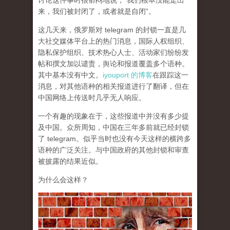
讨论这件事时很郁闷地说，“我们根本没能走出
来，我们被封闭了，或者就是自闭”。
这几天来，俄罗斯对 telegram 的封锁一直是几
大社交媒体平台上的热门消息，国际人权组织、
隐私保护组织、技术热心人士、活动家们纷纷发
帖和撰文加以谴责，舆论和报道覆盖多个语种。
其中基本没有中文。
iyouport 的博客
在跟踪这一
消息，对其他语种的相关报道进行了翻译，但在
中国网络上传送时几乎无人响应。
一个有趣的现象在于，这些报道中并没有多少提
及中国。众所周知，中国在三年多前就已经封锁
了 telegram。似乎当时也没有今天这样的横跨多
语种的广泛关注。与中国政府的其他封锁和审查
被披露的结果近似。
为什么会这样？