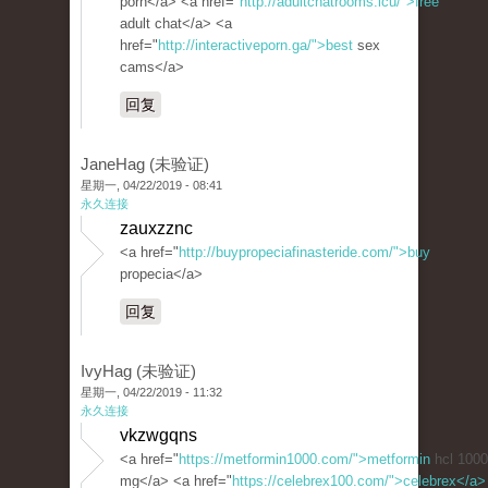
porn</a> <a href="
http://adultchatrooms.icu/">free
adult chat</a> <a
href="
http://interactiveporn.ga/">best
sex
cams</a>
回复
JaneHag (未验证)
星期一, 04/22/2019 - 08:41
永久连接
zauxzznc
<a href="
http://buypropeciafinasteride.com/">buy
propecia</a>
回复
IvyHag (未验证)
星期一, 04/22/2019 - 11:32
永久连接
vkzwgqns
<a href="
https://metformin1000.com/">metformin
hcl 1000
mg</a> <a href="
https://celebrex100.com/">celebrex</a>