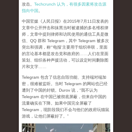
攻击。
Techcrunch 认为，有很多因素将攻击源
指向中国
。
中国官媒《人民日报》在2015年7月11日发表的
文章中公开抨击和抹黑当时被逮捕的多名维权律
师，文章中提到律师和访民使用的通信工具是微
信、QQ 群和 Telegram，其中 Telegram 被多次
突出和强调，称“‘电报’主要用于组织串联，里面
的言论基本都是攻击党和政府的……人们在里面
策划、组织各种声援活动，可以设定时间删除图
片和文字……
Telegram 包含了信息自毁功能、支持端对端加
密，很难被监听。当时 Telegram 的网站也已经
遭到了中国的封锁。Durov 说，“我不认为
Telegram 在中国已被彻底屏蔽，但来自中国的
流量确实在下降。如果中国完全屏蔽了
Telegram，现阶段我们不会与他们的政府玩猫鼠
游戏，让他们屏蔽好了。”