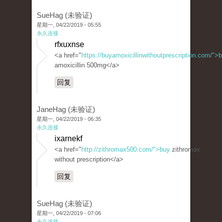
SueHag (未验证)
星期一, 04/22/2019 - 05:55
永久连接
rfxuxnse
<a href="
https://buyamoxicillinwithoutprescription.com/">
amoxicillin 500mg</a>
回复
JaneHag (未验证)
星期一, 04/22/2019 - 06:35
永久连接
ixarnekf
<a href="
http://zithromax500.com/">buy
zithromax
without prescription</a>
回复
SueHag (未验证)
星期一, 04/22/2019 - 07:06
永久连接