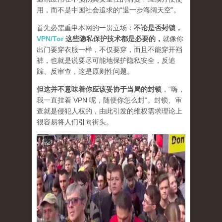
用，而不是中国社会追求的“退一步海阔天空”。
首先必需重申本网的一贯立场：
不论是否封锁，
VPN/Tor
这些隐私保护技术都是必要的，
就像你
出门要穿衣服一样，不仅要穿，而且不能穿开裆
裤，也就是说要尽可能地保护隐私安全，反追
踪、反审查，这是原则性问题。
但这并不意味着你应该妥协于当局的封锁
，“嗨，
我一直挂着 VPN 呢，随便你怎么封”。封锁、审
查就是侵犯人权的，由此引发的维权需求理论上
很容易将人们引向街头。