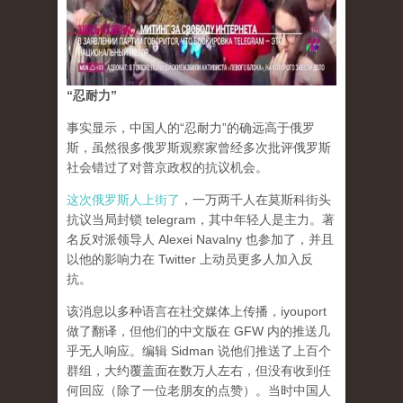
“忍耐力”
事实显示，中国人的“忍耐力”的确远高于俄罗
斯，虽然很多俄罗斯观察家曾经多次批评俄罗斯
社会错过了对普京政权的抗议机会。
这次俄罗斯人上街了
，一万两千人在莫斯科街头
抗议当局封锁 telegram，其中年轻人是主力。著
名反对派领导人 Alexei Navalny 也参加了，并且
以他的影响力在 Twitter 上动员更多人加入反
抗。
该消息以多种语言在社交媒体上传播，iyouport
做了翻译，但他们的中文版在 GFW 内的推送几
乎无人响应。编辑 Sidman 说他们推送了上百个
群组，大约覆盖面在数万人左右，但没有收到任
何回应（除了一位老朋友的点赞）。当时中国人