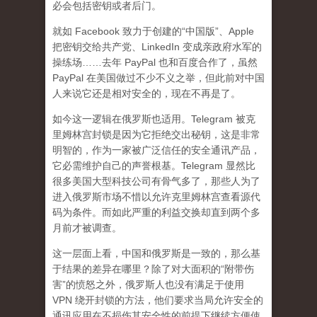
必会包括密钥或者后门。
就如 Facebook 致力于创建的“中国版”、Apple
把密钥交给共产党、LinkedIn 变成亲政府水军的
操练场……去年 PayPal 也和百度合作了，虽然
PayPal 在美国做过不少不义之举，但此前对中国
人来说它还是相对安全的，现在不再是了。
如今这一逻辑在俄罗斯也适用。Telegram 被克
里姆林宫封锁是因为它拒绝交出秘钥，这是非常
明智的，作为一家被广泛信任的安全通讯产品，
它必需维护自己的声誉根基。Telegram 显然比
很多美国大型科技公司有骨气多了，那些人为了
进入俄罗斯市场不惜以允许克里姆林宫查看源代
码为条件。而如此严重的利益交换却直到两个多
月前才被调查。
这一层面上看，中国和俄罗斯是一致的，那么基
于结果的差异在哪里？除了对大面积的“附带伤
害”的愤怒之外，俄罗斯人也没有满足于使用
VPN 绕开封锁的方法，他们要求当局允许安全的
通讯应用在不损伤其安全性的前提下继续方便使