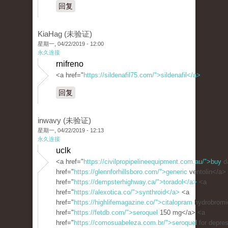
回复
KiaHag (未验证)
星期一, 04/22/2019 - 12:00
永久连接
rnifreno
<a href="
https://sildenafil75.com/">sildenafil</a>
回复
inwavy (未验证)
星期一, 04/22/2019 - 12:13
永久连接
uclk
<a href="
https://civilpropipelineequipment.com.au/">buy
d
href="
https://glennforhillsboro.com/">generic
ventolin</a>
href="
https://dempsterhighway.ca/">toradol</a>
<a
href="
https://alexotica.co/">synthroid</a>
<a
href="
https://highlifemagazine.co/">citalopram
hydrobromi
href="
https://fetdb.com/">seroquel
150 mg</a> <a
href="
https://comosuabeleza.com.br/">seroquel
for depre