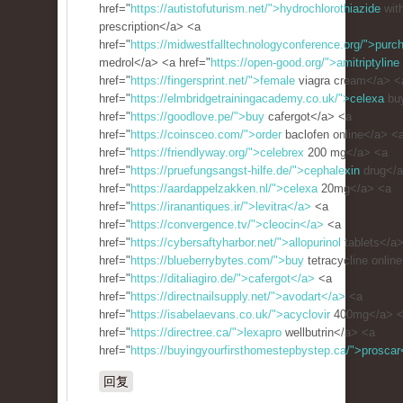
href="
https://autistofuturism.net/">hydrochlorothiazide
with
prescription</a> <a
href="
https://midwestfalltechnologyconference.org/">purc
medrol</a> <a href="
https://open-good.org/">amitriptyline
href="
https://fingersprint.net/">female
viagra cream</a> <
href="
https://elmbridgetrainingacademy.co.uk/">celexa
bu
href="
https://goodlove.pe/">buy
cafergot</a> <a
href="
https://coinsceo.com/">order
baclofen online</a> <
href="
https://friendlyway.org/">celebrex
200 mg</a> <a
href="
https://pruefungsangst-hilfe.de/">cephalexin
drug</a
href="
https://aardappelzakken.nl/">celexa
20mg</a> <a
href="
https://iranantiques.ir/">levitra</a>
<a
href="
https://convergence.tv/">cleocin</a>
<a
href="
https://cybersaftyharbor.net/">allopurinol
tablets</a
href="
https://blueberrybytes.com/">buy
tetracycline onlin
href="
https://ditaliagiro.de/">cafergot</a>
<a
href="
https://directnailsupply.net/">avodart</a>
<a
href="
https://isabelaevans.co.uk/">acyclovir
400mg</a> 
href="
https://directree.ca/">lexapro
wellbutrin</a> <a
href="
https://buyingyourfirsthomestepbystep.ca/">proscar
回复