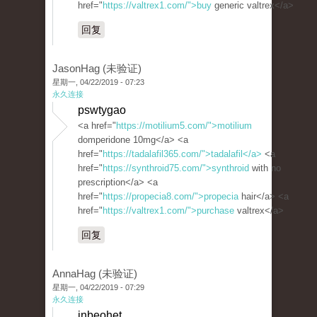
href="
https://valtrex1.com/">buy
generic valtrex</a>
回复
JasonHag (未验证)
星期一, 04/22/2019 - 07:23
永久连接
pswtygao
<a href="
https://motilium5.com/">motilium
domperidone 10mg</a> <a
href="
https://tadalafil365.com/">tadalafil</a>
<a
href="
https://synthroid75.com/">synthroid
with no
prescription</a> <a
href="
https://propecia8.com/">propecia
hair</a> <a
href="
https://valtrex1.com/">purchase
valtrex</a>
回复
AnnaHag (未验证)
星期一, 04/22/2019 - 07:29
永久连接
inbeohet