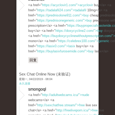
<a href="
https://acyclovir1.com/">acyclovir
buy</a> <a
href="
https://tadalafil24.com/">tadalafil
10mg</a> <a
href="
https://prednisolone911.com/">buy
cheap prednisol
href="
https://prednisonegeneric.com/">buy
prednisone wit
prescription</a> <a href="
https://buypropeciafinasteride.c
buy</a> <a href="
https://doxycycline2.com/">buy
doxycyc
<a href="
https://buydoxycyclinewithoutprescription.com/"
mono</a> <a href="
https://celebrex100.com/">generic
cel
href="
https://lasix0.com/">lasix
buy</a> <a
href="
https://buylasixfurosemide.com/">buy
lasix</a>
回复
Sex Chat Online Now (未验证)
星期一, 04/22/2019 - 08:04
永久连接
smongoql
<a href="
http://adultwebcams.icu/">nude
webcams</a> <a
href="
http://sexchatfree.stream/">free
live sex
chat</a> <a href="
http://freeliveporn.icu/">free
live