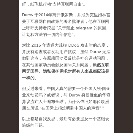
吁，纸飞机行动“支持互联网自由”。
Durov 于2014年离开俄罗斯，并成为克里姆林宫
关于互联网自由政策的著名批评者，他在互联网
上呼吁支持者挖掘 “关于禁止 telegram 的原因、
计划和方法的一切内部信息”。
对比 2015 年遭遇大规模 DDoS 攻击时的态度，
并没有追查或者发动用户抗议，显然 Durov 无法
做到这点，在原籍国动员反抗是社会运动问题，
在其他国家动员会触及国际关系问题，
虽然互联
网无国界、隐私保护需求对所有人来说都应该是
一样的。
但反过来看，中国人真的需要一个外国人/外国企
业来动员吗？或者说，与 Durov 身份近似的华裔
异议流亡人士遍布全球，为什么依旧如那位欧洲
朋友所说 “在国际上很难听到中国人的声音”？
以上都是自我反思，最后有必要提及一个基础设
施级的问题。