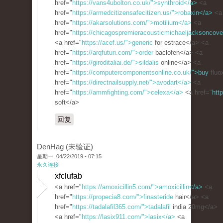
href="
https://vans4ubolton.co.uk/">synthroid</a>
<a
href="
https://armedcitizensafecitizen.us/">robaxin</a>
<a
href="
https://akarsolutions.com/">motilium</a>
<a
href="
https://chicagospremieracousticmichaeljacksoncove
<a href="
https://acef.us/">generic
for estrace</a> <a
href="
https://arqfuturi.com/">order
baclofen</a> <a
href="
https://giroditaliai.de/">sildalis
online</a> <a
href="
https://computercomponentsonline.co.uk/">buy
fluo
href="
https://directnailsupply.net/">avodart</a>
<a
href="
https://ammfighting.com/">celexa</a>
<a href="
htt
soft</a>
回复
DenHag (未验证)
星期一, 04/22/2019 - 07:15
永久连接
xfclufab
<a href="
https://amoxicillin5.com/">amoxicillin</a>
<a
href="
https://propecia8.com/">finasteride
hair</a> <a
href="
https://tadalafil365.com/">tadalafil
india 20mg</a>
<a href="
https://lasix911.com/">lasix</a>
<a