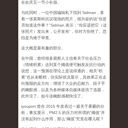
在欢庆五一节小长假。
与此同时，一位中国编辑私下找到 Sidman，拿
着一张莫斯科抗议现场的照片，很兴奋的说“你是
否知道这件事？”Sidman 表示：“你应该把它（这
张照片）发出来，公开发布”，但对方拒绝了。恐
怕是为难于审查。
这大概是最有趣的部分。
在中国，曾经很多观察人士信奉关于社会压力
（情绪积累）达到某个阈值便可触发反抗行动的
设想，这一预测在理论上是说得通的，相关“积
累”也从未断档，但实际状况显示，其效果正在走
向预期的反方向：增强了大众的忍耐力、段子手
的幽默感，以及为各种媒体自媒体提供了选题，
此外没了。如今连幽默感都快没了。
iyouport 曾在 2015 年发表过一篇关于雾霾的分
析，事实显示，PM2.5 的压力对所谓的“阈值”并
没有起到什么作用，那么“阈值”究竟在哪儿呢？