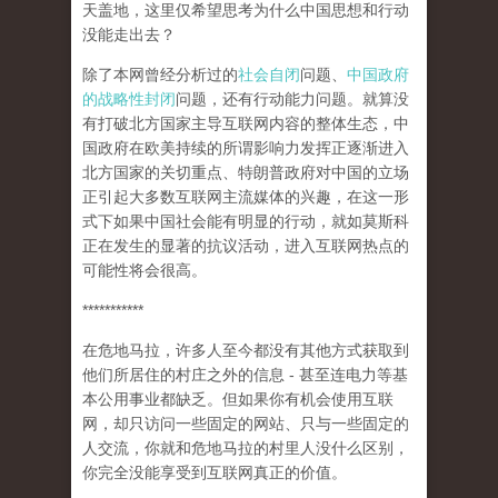
天盖地，这里仅希望思考为什么中国思想和行动
没能走出去？
除了本网曾经分析过的
社会自闭
问题、
中国政府
的战略性封闭
问题，还有行动能力问题。就算没
有打破北方国家主导互联网内容的整体生态，中
国政府在欧美持续的所谓影响力发挥正逐渐进入
北方国家的关切重点、特朗普政府对中国的立场
正引起大多数互联网主流媒体的兴趣，在这一形
式下如果中国社会能有明显的行动，就如莫斯科
正在发生的显著的抗议活动，进入互联网热点的
可能性将会很高。
***********
在危地马拉，许多人至今都没有其他方式获取到
他们所居住的村庄之外的信息 - 甚至连电力等基
本公用事业都缺乏。但如果你有机会使用互联
网，却只访问一些固定的网站、只与一些固定的
人交流，你就和危地马拉的村里人没什么区别，
你完全没能享受到互联网真正的价值。