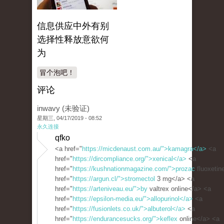
信息供应中外有别
选择性释放意欲何
为
冒个泡吧！
评论
inwavy (未验证)
星期三, 04/17/2019 - 08:52
永久连接
qfko
<a href="
https://micdenaust.com.au/">kamagra</a>
<a
href="
https://dircompliance.org/">xenical</a>
<a
href="
https://kushnationmagazine.com/">prozac
fluoxetin
href="
https://argun.cl/">stromectol
3 mg</a> <a
href="
https://arteniveau.eu/">by
valtrex online</a> <a
href="
https://epsilon-media.eu/">allopurinol</a>
<a
href="
https://fusionlets.co.uk/">albuterol</a>
<a
href="
https://endurancesucks.org/">keflex
online</a> <a