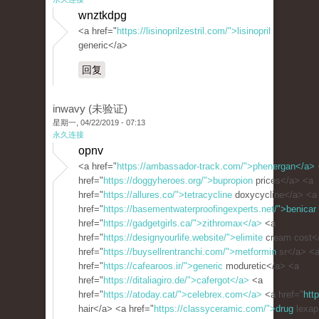
wnztkdpg
<a href="
https://lisinoprilzestril.com/">lisinopril
generic</a>
回复
inwavy (未验证)
星期一, 04/22/2019 - 07:13
永久连接
opnv
<a href="
https://ambassador-track.com/">phenergan</a>
href="
https://doggyheroes.org/">bupropion
prices</a> <a
href="
https://allures.co/">tetracycline
doxycycline</a> <a
href="
https://basementwaterproofingexperts.net/">benicar
href="
https://gadgetgirls.ca/">zithromax</a>
<a
href="
https://designyourlife.website/">elimite
cream cost<
href="
https://buysellrentranchi.com/">metformin
sr</a> <
href="
https://cafearoos.ir/">generic
moduretic</a> <a
href="
https://ditaliagiro.de/">cafergot</a>
<a
href="
https://atoday.cat/">celebrex.com</a>
<a href="
htt
hair</a> <a href="
https://classyceramic.com/">drug
lexap