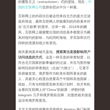
的攫取主义（extractivism）式的侵蚀。现在，
中
国的互联网公司
也拼命想从中分一杯羹。
互联网上的内容往往被这些来自北方的庞大过滤
器所筛选，最终互联网人所能看到的内容基本符
合“北方叙事”的需求。仅举一例，2016年的飓
风，互联网上最频繁出现的消息基本都显示为飓
风对纽约的影响，与此同时海地、牙买加和古巴
同样的境遇却很少有资讯。
相关案例基本铺天盖地。
搜索算法直接影响用户
访问信息的方式
。
这是一种无形的审查制度，以
符合北方国家的叙事偏好的过滤，并且与那些被
标明目的的审查相比（比如“六骑士”），它更不
容易被发觉。俄罗斯作为欧美长期而著名的敌
人，其被关心程度自然要高于中国和其他国家，
就如，只有当特朗普宣称关税计划时，你才有机
会看到互联网上对“China”的刷屏；伊朗封锁
telegram 几乎和俄罗斯前后脚，但显然相关报道
远没有俄罗斯更高。
北京大学的性侵事件是搭接在 #metoo 热门标签