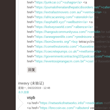
href="
https://junkcar.cc/">suhagra</a>
<a
href="
https://journalofrenalandhepaticdisorders.net/">cafe
href="
https://extrafastmovers.com.au/">vermox</a>
<a
href="
https://africacanning.com/">atenolol</a>
<a
href="
https://asphalt9.xyz/">wellbutrin</a>
<a
href="
https://kelseysworld.com/">albenza</a>
<a
href="
https://hangoutcommunityusa.com/">ventolin
for sa
href="
https://anewgreenlife.com/">prednisone
cost</a> <
href="
https://born2events.org/">buy
tetracycline online</
href="
https://comethrutoronto.com/">fluoxetine
cost</a> 
href="
https://coecretepumps.co.uk/">metformin</a>
<a
href="
https://governmentcontracting101podcast.com/">me
href="
https://eventosipirangacm.com.br/">cost
of fluoxeti
回复
inwavy (未验证)
星期一, 04/22/2019 - 12:48
永久连接
vsyb
<a href="
https://networkofnetworks.info/">medication
metf
<a href="
https://bnccoin-ex.com/">albuterol
ventolin</a> 