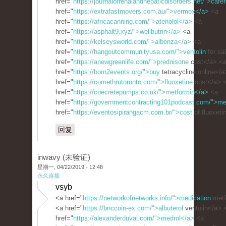
href="
https://journalofrenalandhepaticdisorders.net/">cafe
href="
https://extrafastmovers.com.au/">vermox</a>
<a
href="
https://africacanning.com/">atenolol</a>
<a
href="
https://asphalt9.xyz/">wellbutrin</a>
<a
href="
https://kelseysworld.com/">albenza</a>
<a
href="
https://hangoutcommunityusa.com/">ventolin
for sa
href="
https://anewgreenlife.com/">prednisone
cost</a> <
href="
https://born2events.org/">buy
tetracycline online</
href="
https://comethrutoronto.com/">fluoxetine
cost</a> 
href="
https://coecretepumps.co.uk/">metformin</a>
<a
href="
https://governmentcontracting101podcast.com/">me
href="
https://eventosipirangacm.com.br/">cost
of fluoxeti
回复
inwavy (未验证)
星期一, 04/22/2019 - 12:48
永久连接
vsyb
<a href="
https://networkofnetworks.info/">medication
metf
<a href="
https://bnccoin-ex.com/">albuterol
ventolin</a> 
href="
https://alexanderduval.com/">medrol</a>
<a