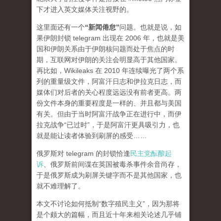
下才进入英文媒体关注视野的。
这里面还有一个
“新闻倦怠”
问题。也就是说，如
果伊朗封锁 telegram 出现在 2006 年，也就是美
国和伊朗关系由于伊朗核问题而处于焦点的时
期，互联网对伊朗的关注会明显高于其他国家。
再比如，Wikileaks 在 2010 年连续曝光了两个系
列的重量级文件，阿富汗日志和伊拉克日志，而
媒体们对后者的关心程度
远远
没有前者更高。两
份文件本身的重要程度是一样的、并且都与美国
有关。但由于当时阿富汗战争正在进行中，而伊
拉克战争“已过时”，于是阿富汗更具吸引力，也
就是能让读者体验到刷屏的感受……
俄罗斯对 telegram 的封锁恰逢
民主党酝酿起
诉
、俄罗斯前间谍在英国被毒杀事件余音尚存，
于是俄罗斯成为刷屏关键字而不是其他国家，也
就不难理解了。
本文不讨论如何抵制“数字殖民主义”，因为那将
是个颇大的篇幅，而且近十年来相关论述几乎铺