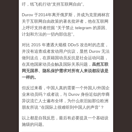
吁，纸飞机行动“支持互联网自由”。
Durov 于2014年离开俄罗斯，并成为克里姆林宫
关于互联网自由政策的著名批评者，他在互联网
上呼吁支持者挖掘 “关于禁止 telegram 的原因、
计划和方法的一切内部信息”。
对比 2015 年遭遇大规模 DDoS 攻击时的态度，
并没有追查或者发动用户抗议，显然 Durov 无法
做到这点，在原籍国动员反抗是社会运动问题，
在其他国家动员会触及国际关系问题，
虽然互联
网无国界、隐私保护需求对所有人来说都应该是
一样的。
但反过来看，中国人真的需要一个外国人/外国企
业来动员吗？或者说，与 Durov 身份近似的华裔
异议流亡人士遍布全球，为什么依旧如那位欧洲
朋友所说 “在国际上很难听到中国人的声音”？
以上都是自我反思，最后有必要提及一个基础设
施级的问题。