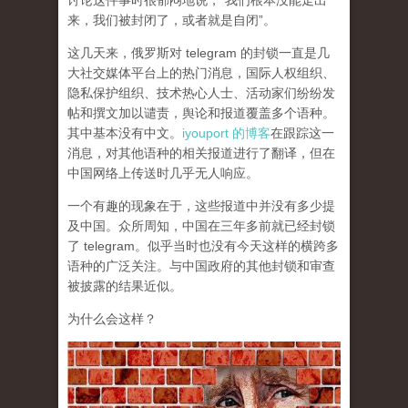
讨论这件事时很郁闷地说，“我们根本没能走出
来，我们被封闭了，或者就是自闭”。
这几天来，俄罗斯对 telegram 的封锁一直是几
大社交媒体平台上的热门消息，国际人权组织、
隐私保护组织、技术热心人士、活动家们纷纷发
帖和撰文加以谴责，舆论和报道覆盖多个语种。
其中基本没有中文。
iyouport 的博客
在跟踪这一
消息，对其他语种的相关报道进行了翻译，但在
中国网络上传送时几乎无人响应。
一个有趣的现象在于，这些报道中并没有多少提
及中国。众所周知，中国在三年多前就已经封锁
了 telegram。似乎当时也没有今天这样的横跨多
语种的广泛关注。与中国政府的其他封锁和审查
被披露的结果近似。
为什么会这样？