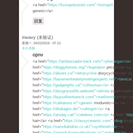
<a href="
https://lisinoprilzestril.com/">lisinopril
generic</a>
回复
inwavy (未验证)
星期一, 04/22/2019 - 07:13
永久连接
opnv
<a href="
https://ambassador-track.com/">phenergan</a>
href="
https://doggyheroes.org/">bupropion
prices</a> <a
href="
https://allures.co/">tetracycline
doxycycline</a> <a
href="
https://basementwaterproofingexperts.net/">benicar
href="
https://gadgetgirls.ca/">zithromax</a>
<a
href="
https://designyourlife.website/">elimite
cream cost<
href="
https://buysellrentranchi.com/">metformin
sr</a> <
href="
https://cafearoos.ir/">generic
moduretic</a> <a
href="
https://ditaliagiro.de/">cafergot</a>
<a
href="
https://atoday.cat/">celebrex.com</a>
<a href="
htt
hair</a> <a href="
https://classyceramic.com/">drug
lexap
href="
https://vans4ubolton.co.uk/">synthroid</a>
<a
href="
https://armedcitizensafecitizen.us/">robaxin</a>
<a