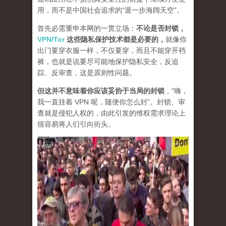
用，而不是中国社会追求的“退一步海阔天空”。
首先必需重申本网的一贯立场：
不论是否封锁，
VPN/Tor
这些隐私保护技术都是必要的，
就像你
出门要穿衣服一样，不仅要穿，而且不能穿开裆
裤，也就是说要尽可能地保护隐私安全，反追
踪、反审查，这是原则性问题。
但这并不意味着你应该妥协于当局的封锁
，“嗨，
我一直挂着 VPN 呢，随便你怎么封”。封锁、审
查就是侵犯人权的，由此引发的维权需求理论上
很容易将人们引向街头。