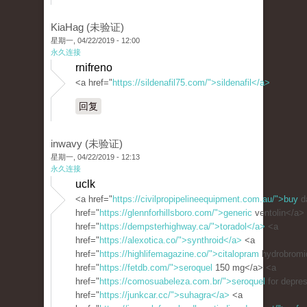
KiaHag (未验证)
星期一, 04/22/2019 - 12:00
永久连接
rnifreno
<a href="
https://sildenafil75.com/">sildenafil</a>
回复
inwavy (未验证)
星期一, 04/22/2019 - 12:13
永久连接
uclk
<a href="
https://civilpropipelineequipment.com.au/">buy
d
href="
https://glennforhillsboro.com/">generic
ventolin</a>
href="
https://dempsterhighway.ca/">toradol</a>
<a
href="
https://alexotica.co/">synthroid</a>
<a
href="
https://highlifemagazine.co/">citalopram
hydrobromi
href="
https://fetdb.com/">seroquel
150 mg</a> <a
href="
https://comosuabeleza.com.br/">seroquel
for depre
href="
https://junkcar.cc/">suhagra</a>
<a