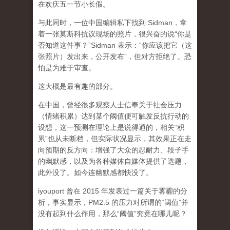
在欢庆五一节小长假。
与此同时，一位中国编辑私下找到 Sidman，拿
着一张莫斯科抗议现场的照片，很兴奋的说“你是
否知道这件事？”Sidman 表示：“你应该把它（这
张照片）发出来，公开发布”，但对方拒绝了。恐
怕是为难于审查。
这大概是最有趣的部分。
在中国，曾经很多观察人士信奉关于社会压力
（情绪积累）达到某个阈值便可触发反抗行动的
设想，这一预测在理论上是说得通的，相关“积
累”也从未断档，但实际状况显示，其效果正在走
向预期的反方向：增强了大众的忍耐力、段子手
的幽默感，以及为各种媒体自媒体提供了选题，
此外没了。如今连幽默感都快没了。
iyouport 曾在 2015 年发表过一篇关于雾霾的分
析，事实显示，PM2.5 的压力对所谓的“阈值”并
没有起到什么作用，那么“阈值”究竟在哪儿呢？