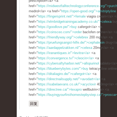
prescription</a> <a
href="
https://midwestfalltechnologyconference.org/">purc
medrol</a> <a href="
https://open-good.org/">amitriptyline
href="
https://fingersprint.net/">female
viagra cream</a> <
href="
https://elmbridgetrainingacademy.co.uk/">celexa
bu
href="
https://goodlove.pe/">buy
cafergot</a> <a
href="
https://coinsceo.com/">order
baclofen online</a> <
href="
https://friendlyway.org/">celebrex
200 mg</a> <a
href="
https://pruefungsangst-hilfe.de/">cephalexin
drug</a
href="
https://aardappelzakken.nl/">celexa
20mg</a> <a
href="
https://iranantiques.ir/">levitra</a>
<a
href="
https://convergence.tv/">cleocin</a>
<a
href="
https://cybersaftyharbor.net/">allopurinol
tablets</a
href="
https://blueberrybytes.com/">buy
tetracycline onlin
href="
https://ditaliagiro.de/">cafergot</a>
<a
href="
https://directnailsupply.net/">avodart</a>
<a
href="
https://isabelaevans.co.uk/">acyclovir
400mg</a> 
href="
https://directree.ca/">lexapro
wellbutrin</a> <a
href="
https://buyingyourfirsthomestepbystep.ca/">proscar
回复