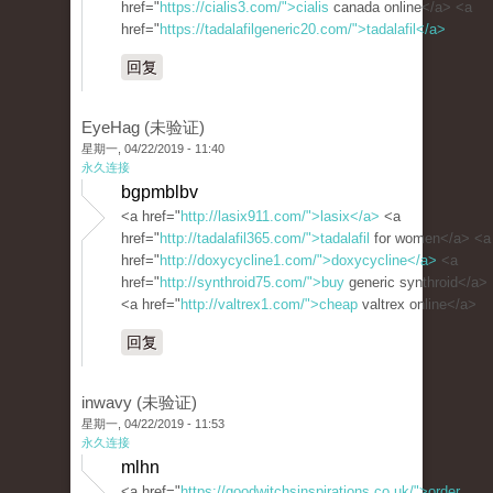
href="
https://cialis3.com/">cialis
canada online</a> <a
href="
https://tadalafilgeneric20.com/">tadalafil</a>
回复
EyeHag (未验证)
星期一, 04/22/2019 - 11:40
永久连接
bgpmblbv
<a href="
http://lasix911.com/">lasix</a>
<a
href="
http://tadalafil365.com/">tadalafil
for women</a> <a
href="
http://doxycycline1.com/">doxycycline</a>
<a
href="
http://synthroid75.com/">buy
generic synthroid</a>
<a href="
http://valtrex1.com/">cheap
valtrex online</a>
回复
inwavy (未验证)
星期一, 04/22/2019 - 11:53
永久连接
mlhn
<a href="
https://goodwitchsinspirations.co.uk/">order