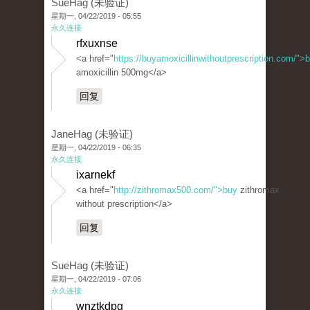
SueHag (未验证)
星期一, 04/22/2019 - 05:55
永久连接
rfxuxnse
<a href="
https://buyamoxicillinwithoutprescription.com/">
amoxicillin 500mg</a>
回复
JaneHag (未验证)
星期一, 04/22/2019 - 06:35
永久连接
ixarnekf
<a href="
http://zithromax500.com/">buy
zithromax
without prescription</a>
回复
SueHag (未验证)
星期一, 04/22/2019 - 07:06
永久连接
wnztkdpg