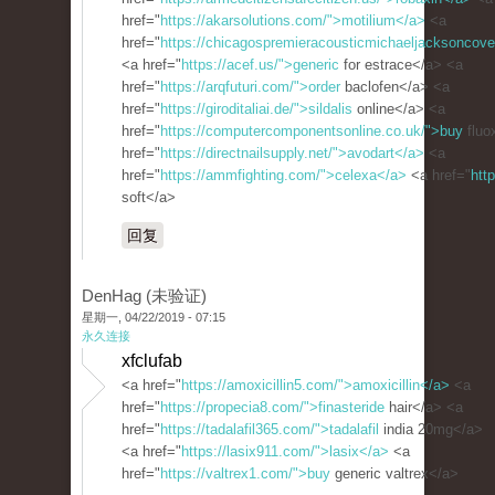
href="
https://akarsolutions.com/">motilium</a>
<a
href="
https://chicagospremieracousticmichaeljacksoncove
<a href="
https://acef.us/">generic
for estrace</a> <a
href="
https://arqfuturi.com/">order
baclofen</a> <a
href="
https://giroditaliai.de/">sildalis
online</a> <a
href="
https://computercomponentsonline.co.uk/">buy
fluo
href="
https://directnailsupply.net/">avodart</a>
<a
href="
https://ammfighting.com/">celexa</a>
<a href="
htt
soft</a>
回复
DenHag (未验证)
星期一, 04/22/2019 - 07:15
永久连接
xfclufab
<a href="
https://amoxicillin5.com/">amoxicillin</a>
<a
href="
https://propecia8.com/">finasteride
hair</a> <a
href="
https://tadalafil365.com/">tadalafil
india 20mg</a>
<a href="
https://lasix911.com/">lasix</a>
<a
href="
https://valtrex1.com/">buy
generic valtrex</a>