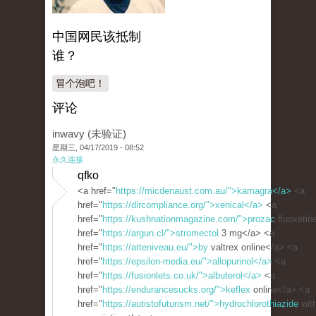
中国网民该抵制
谁？
冒个泡吧！
评论
inwavy (未验证)
星期三, 04/17/2019 - 08:52
永久连接
qfko
<a href="
https://micdenaust.com.au/">kamagra</a>
<a
href="
https://dircompliance.org/">xenical</a>
<a
href="
https://kushnationmagazine.com/">prozac
fluoxetin
href="
https://argun.cl/">stromectol
3 mg</a> <a
href="
https://arteniveau.eu/">by
valtrex online</a> <a
href="
https://epsilon-media.eu/">allopurinol</a>
<a
href="
https://fusionlets.co.uk/">albuterol</a>
<a
href="
https://endurancesucks.org/">keflex
online</a> <a
href="
https://autistofuturism.net/">hydrochlorothiazide
with