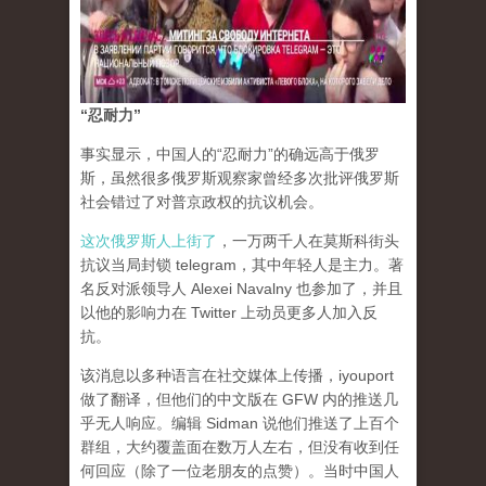
“忍耐力”
事实显示，中国人的“忍耐力”的确远高于俄罗
斯，虽然很多俄罗斯观察家曾经多次批评俄罗斯
社会错过了对普京政权的抗议机会。
这次俄罗斯人上街了
，一万两千人在莫斯科街头
抗议当局封锁 telegram，其中年轻人是主力。著
名反对派领导人 Alexei Navalny 也参加了，并且
以他的影响力在 Twitter 上动员更多人加入反
抗。
该消息以多种语言在社交媒体上传播，iyouport
做了翻译，但他们的中文版在 GFW 内的推送几
乎无人响应。编辑 Sidman 说他们推送了上百个
群组，大约覆盖面在数万人左右，但没有收到任
何回应（除了一位老朋友的点赞）。当时中国人