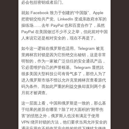
必会包括密钥或者后门。
就如 Facebook 致力于创建的“中国版”、Apple
把密钥交给共产党、LinkedIn 变成亲政府水军的
操练场……去年 PayPal 也和百度合作了，虽然
PayPal 在美国做过不少不义之举，但此前对中国
人来说它还是相对安全的，现在不再是了。
如今这一逻辑在俄罗斯也适用。Telegram 被克
里姆林宫封锁是因为它拒绝交出秘钥，这是非常
明智的，作为一家被广泛信任的安全通讯产品，
它必需维护自己的声誉根基。Telegram 显然比
很多美国大型科技公司有骨气多了，那些人为了
进入俄罗斯市场不惜以允许克里姆林宫查看源代
码为条件。而如此严重的利益交换却直到两个多
月前才被调查。
这一层面上看，中国和俄罗斯是一致的，那么基
于结果的差异在哪里？除了对大面积的“附带伤
害”的愤怒之外，俄罗斯人也没有满足于使用
VPN 绕开封锁的方法，他们要求当局允许安全的
通讯应用在不损伤其安全性的前提下继续方便使