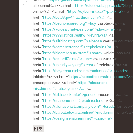
allopurinol</a> <a href="
https://cloudwebapp.co.uk/">bupr
online</a> <a href="
https://cybermilk.ca/">paxil</a>
<a
href="
https://bet88.pw/">azithromycin</a>
<a
href="
https://beunprepared.org/">buy
vasotec</a> <a
href="
https://voicearchetypes.com/">plavix</a>
<a
href="
https://999listings.realty/">levitra</a>
<a
href="
https://allthingstcg.com/">albenza
over the counter
href="
https://gamebetter.net/">cephalexin</a>
<a
href="
https://bloombeauty.store/">atarax
weight loss</a> 
href="
https://emardi7k.org/">super
avana</a> <a
href="
https://friendlyway.org/">cost
of celebrex</a> <a
href="
https://bayernmunichvsrealmadridi.de/">nolvadex
tablets</a> <a href="
https://acebathroomsfresno.com/">zo
prescription</a> <a href="
https://alexandru-
mischie.net/">tetracycline</a>
<a
href="
https://bibleseek.info/">generic
moduretic</a> <a
href="
https://mapome.net/">prednisolone
uk</a> <a
href="
https://alonasphaltcompany.com/">toradol
for fever
href="
https://barbatadevarat.online/">metformin
hcl er</a
href="
https://designsensorium.net/">cipro</a>
回复