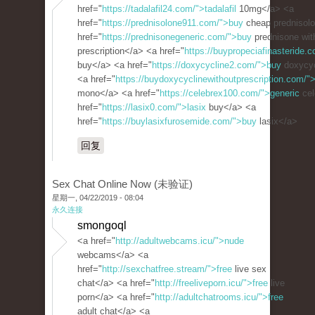
href="
https://tadalafil24.com/">tadalafil
10mg</a> <a
href="
https://prednisolone911.com/">buy
cheap prednisol
href="
https://prednisonegeneric.com/">buy
prednisone wit
prescription</a> <a href="
https://buypropeciafinasteride.c
buy</a> <a href="
https://doxycycline2.com/">buy
doxycyc
<a href="
https://buydoxycyclinewithoutprescription.com/"
mono</a> <a href="
https://celebrex100.com/">generic
cel
href="
https://lasix0.com/">lasix
buy</a> <a
href="
https://buylasixfurosemide.com/">buy
lasix</a>
回复
Sex Chat Online Now (未验证)
星期一, 04/22/2019 - 08:04
永久连接
smongoql
<a href="
http://adultwebcams.icu/">nude
webcams</a> <a
href="
http://sexchatfree.stream/">free
live sex
chat</a> <a href="
http://freeliveporn.icu/">free
live
porn</a> <a href="
http://adultchatrooms.icu/">free
adult chat</a> <a