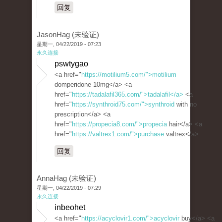
回复
JasonHag (未验证)
星期一, 04/22/2019 - 07:23
永久连接
pswtygao
<a href="
https://motilium5.com/">motilium
domperidone 10mg</a> <a
href="
https://tadalafil365.com/">tadalafil</a>
<a
href="
https://synthroid75.com/">synthroid
with no
prescription</a> <a
href="
https://propecia8.com/">propecia
hair</a> <a
href="
https://valtrex1.com/">purchase
valtrex</a>
回复
AnnaHag (未验证)
星期一, 04/22/2019 - 07:29
永久连接
inbeohet
<a href="
https://acyclovir1.com/">acyclovir
buy</a> <a