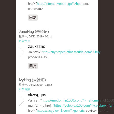
href="
http://interactiveporn.ga/">best
sex
cams</a>
回复
JaneHag (未验证)
星期一, 04/22/2019 - 08:41
永久连接
zauxzznc
<a href="
http://buypropeciafinasteride.com/">buy
propecia</a>
回复
IvyHag (未验证)
星期一, 04/22/2019 - 11:32
永久连接
vkzwgqns
<a href="
https://metformin1000.com/">metformin
hcl 1000
mg</a> <a href="
https://celebrex100.com/">celebrex</a>
href="
https://acyclovir1.com/">generic
zovirax</a> <a