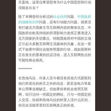
天盖地，这里仅希望思考为什么中国思想和行动
没能走出去？
除了本网曾经分析过的
社会自闭
问题、
中国政府
的战略性封闭
问题，还有行动能力问题。就算没
有打破北方国家主导互联网内容的整体生态，中
国政府在欧美持续的所谓影响力发挥正逐渐进入
北方国家的关切重点、特朗普政府对中国的立场
正引起大多数互联网主流媒体的兴趣，在这一形
式下如果中国社会能有明显的行动，就如莫斯科
正在发生的显著的抗议活动，进入互联网热点的
可能性将会很高。
***********
在危地马拉，许多人至今都没有其他方式获取到
他们所居住的村庄之外的信息 - 甚至连电力等基
本公用事业都缺乏。但如果你有机会使用互联
网，却只访问一些固定的网站、只与一些固定的
人交流，你就和危地马拉的村里人没什么区别，
你完全没能享受到互联网真正的价值。