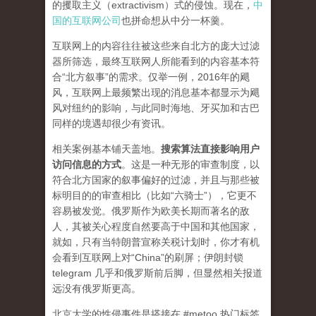
的攫取主义（extractivism）式的侵蚀。现在，
中
国的互联网公司
也拼命想从中分一杯羹。
互联网上的内容往往被这些来自北方的庞大过滤
器所筛选，最终互联网人所能看到的内容基本符
合“北方叙事”的需求。仅举一例，2016年的飓
风，互联网上最频繁出现的消息基本都显示为飓
风对纽约的影响，与此同时海地、牙买加和古巴
同样的境遇却很少有资讯。
相关案例基本铺天盖地。
搜索算法直接影响用户
访问信息的方式
。
这是一种无形的审查制度，以
符合北方国家的叙事偏好的过滤，并且与那些被
标明目的的审查相比（比如“六骑士”），它更不
容易被发觉。俄罗斯作为欧美长期而著名的敌
人，其被关心程度自然要高于中国和其他国家，
就如，只有当特朗普宣称关税计划时，你才有机
会看到互联网上对“China”的刷屏；伊朗封锁
telegram 几乎和俄罗斯前后脚，但显然相关报道
远没有俄罗斯更高。
北京大学的性侵事件是搭接在 #metoo 热门标签