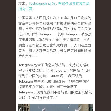
攻击。
Techcrunch 认为，有很多因素将攻击源
指向中国
。
中国官媒《人民日报》在2015年7月11日发表的
文章中公开抨击和抹黑当时被逮捕的多名维权律
师，文章中提到律师和访民使用的通信工具是微
信、QQ 群和 Telegram，其中 Telegram 被多次
突出和强调，称“‘电报’主要用于组织串联，里面
的言论基本都是攻击党和政府的……人们在里面
策划、组织各种声援活动，可以设定时间删除图
片和文字……
Telegram 包含了信息自毁功能、支持端对端加
密，很难被监听。当时 Telegram 的网站也已经
遭到了中国的封锁。Durov 说，“我不认为
Telegram 在中国已被彻底屏蔽，但来自中国的
流量确实在下降。如果中国完全屏蔽了
Telegram，现阶段我们不会与他们的政府玩猫鼠
游戏，让他们屏蔽好了。”