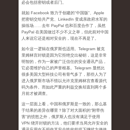
必会包括密钥或者后门。
就如 Facebook 致力于创建的“中国版”、Apple
把密钥交给共产党、LinkedIn 变成亲政府水军的
操练场……去年 PayPal 也和百度合作了，虽然
PayPal 在美国做过不少不义之举，但此前对中国
人来说它还是相对安全的，现在不再是了。
如今这一逻辑在俄罗斯也适用。Telegram 被克
里姆林宫封锁是因为它拒绝交出秘钥，这是非常
明智的，作为一家被广泛信任的安全通讯产品，
它必需维护自己的声誉根基。Telegram 显然比
很多美国大型科技公司有骨气多了，那些人为了
进入俄罗斯市场不惜以允许克里姆林宫查看源代
码为条件。而如此严重的利益交换却直到两个多
月前才被调查。
这一层面上看，中国和俄罗斯是一致的，那么基
于结果的差异在哪里？除了对大面积的“附带伤
害”的愤怒之外，俄罗斯人也没有满足于使用
VPN 绕开封锁的方法，他们要求当局允许安全的
通讯应用在不损伤其安全性的前提下继续方便使