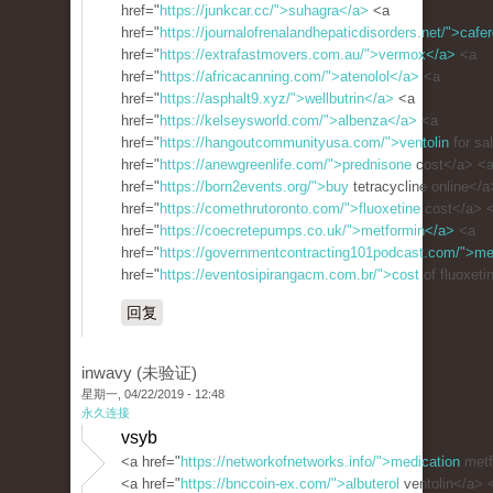
href="
https://junkcar.cc/">suhagra</a>
<a
href="
https://journalofrenalandhepaticdisorders.net/">cafe
href="
https://extrafastmovers.com.au/">vermox</a>
<a
href="
https://africacanning.com/">atenolol</a>
<a
href="
https://asphalt9.xyz/">wellbutrin</a>
<a
href="
https://kelseysworld.com/">albenza</a>
<a
href="
https://hangoutcommunityusa.com/">ventolin
for sa
href="
https://anewgreenlife.com/">prednisone
cost</a> <
href="
https://born2events.org/">buy
tetracycline online</
href="
https://comethrutoronto.com/">fluoxetine
cost</a> 
href="
https://coecretepumps.co.uk/">metformin</a>
<a
href="
https://governmentcontracting101podcast.com/">me
href="
https://eventosipirangacm.com.br/">cost
of fluoxeti
回复
inwavy (未验证)
星期一, 04/22/2019 - 12:48
永久连接
vsyb
<a href="
https://networkofnetworks.info/">medication
metf
<a href="
https://bnccoin-ex.com/">albuterol
ventolin</a> 