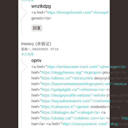
wnztkdpg
<a href="
https://lisinoprilzestril.com/">lisinopril
generic</a>
回复
inwavy (未验证)
星期一, 04/22/2019 - 07:13
永久连接
opnv
<a href="
https://ambassador-track.com/">phenergan</a>
href="
https://doggyheroes.org/">bupropion
prices</a> <a
href="
https://allures.co/">tetracycline
doxycycline</a> <a
href="
https://basementwaterproofingexperts.net/">benicar
href="
https://gadgetgirls.ca/">zithromax</a>
<a
href="
https://designyourlife.website/">elimite
cream cost<
href="
https://buysellrentranchi.com/">metformin
sr</a> <
href="
https://cafearoos.ir/">generic
moduretic</a> <a
href="
https://ditaliagiro.de/">cafergot</a>
<a
href="
https://atoday.cat/">celebrex.com</a>
<a href="
htt
hair</a> <a href="
https://classyceramic.com/">drug
lexap