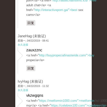
porn</a> <a href="
http://adultchatrooms.icu/">free
adult chat</a> <a
href="
http://interactiveporn.ga/">best
sex
cams</a>
回复
JaneHag (未验证)
星期一, 04/22/2019 - 08:41
永久连接
zauxzznc
<a href="
http://buypropeciafinasteride.com/">buy
propecia</a>
回复
IvyHag (未验证)
星期一, 04/22/2019 - 11:32
永久连接
vkzwgqns
<a href="
https://metformin1000.com/">metformin
hcl 1000
mg</a> <a href="
https://celebrex100.com/">celebrex</a>