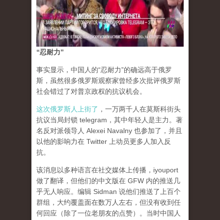
“忍耐力”
事实显示，中国人的“忍耐力”的确远高于俄罗
斯，虽然很多俄罗斯观察家曾经多次批评俄罗斯
社会错过了对普京政权的抗议机会。
这次俄罗斯人上街了
，一万两千人在莫斯科街头
抗议当局封锁 telegram，其中年轻人是主力。著
名反对派领导人 Alexei Navalny 也参加了，并且
以他的影响力在 Twitter 上动员更多人加入反
抗。
该消息以多种语言在社交媒体上传播，iyouport
做了翻译，但他们的中文版在 GFW 内的推送几
乎无人响应。编辑 Sidman 说他们推送了上百个
群组，大约覆盖面在数万人左右，但没有收到任
何回应（除了一位老朋友的点赞）。当时中国人