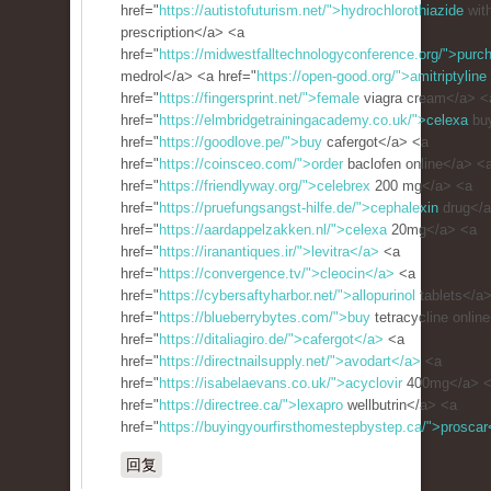
href="
https://autistofuturism.net/">hydrochlorothiazide
with
prescription</a> <a
href="
https://midwestfalltechnologyconference.org/">purc
medrol</a> <a href="
https://open-good.org/">amitriptyline
href="
https://fingersprint.net/">female
viagra cream</a> <
href="
https://elmbridgetrainingacademy.co.uk/">celexa
bu
href="
https://goodlove.pe/">buy
cafergot</a> <a
href="
https://coinsceo.com/">order
baclofen online</a> <
href="
https://friendlyway.org/">celebrex
200 mg</a> <a
href="
https://pruefungsangst-hilfe.de/">cephalexin
drug</a
href="
https://aardappelzakken.nl/">celexa
20mg</a> <a
href="
https://iranantiques.ir/">levitra</a>
<a
href="
https://convergence.tv/">cleocin</a>
<a
href="
https://cybersaftyharbor.net/">allopurinol
tablets</a
href="
https://blueberrybytes.com/">buy
tetracycline onlin
href="
https://ditaliagiro.de/">cafergot</a>
<a
href="
https://directnailsupply.net/">avodart</a>
<a
href="
https://isabelaevans.co.uk/">acyclovir
400mg</a> 
href="
https://directree.ca/">lexapro
wellbutrin</a> <a
href="
https://buyingyourfirsthomestepbystep.ca/">proscar
回复