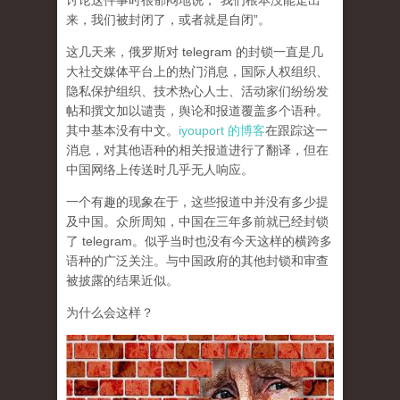
讨论这件事时很郁闷地说，“我们根本没能走出
来，我们被封闭了，或者就是自闭”。
这几天来，俄罗斯对 telegram 的封锁一直是几
大社交媒体平台上的热门消息，国际人权组织、
隐私保护组织、技术热心人士、活动家们纷纷发
帖和撰文加以谴责，舆论和报道覆盖多个语种。
其中基本没有中文。
iyouport 的博客
在跟踪这一
消息，对其他语种的相关报道进行了翻译，但在
中国网络上传送时几乎无人响应。
一个有趣的现象在于，这些报道中并没有多少提
及中国。众所周知，中国在三年多前就已经封锁
了 telegram。似乎当时也没有今天这样的横跨多
语种的广泛关注。与中国政府的其他封锁和审查
被披露的结果近似。
为什么会这样？