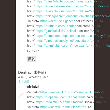
href="
https://vans4ubolton.co.uk/">synthroid</a>
<a
href="
https://armedcitizensafecitizen.us/">robaxin</a>
<a
href="
https://akarsolutions.com/">motilium</a>
<a
href="
https://chicagospremieracousticmichaeljacksoncove
<a href="
https://acef.us/">generic
for estrace</a> <a
href="
https://arqfuturi.com/">order
baclofen</a> <a
href="
https://giroditaliai.de/">sildalis
online</a> <a
href="
https://computercomponentsonline.co.uk/">buy
fluo
href="
https://directnailsupply.net/">avodart</a>
<a
href="
https://ammfighting.com/">celexa</a>
<a href="
htt
soft</a>
回复
DenHag (未验证)
星期一, 04/22/2019 - 07:15
永久连接
xfclufab
<a href="
https://amoxicillin5.com/">amoxicillin</a>
<a
href="
https://propecia8.com/">finasteride
hair</a> <a
href="
https://tadalafil365.com/">tadalafil
india 20mg</a>
<a href="
https://lasix911.com/">lasix</a>
<a