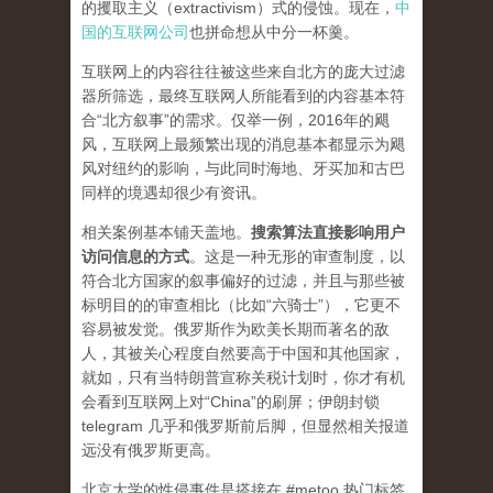
的攫取主义（extractivism）式的侵蚀。现在，
中
国的互联网公司
也拼命想从中分一杯羹。
互联网上的内容往往被这些来自北方的庞大过滤
器所筛选，最终互联网人所能看到的内容基本符
合“北方叙事”的需求。仅举一例，2016年的飓
风，互联网上最频繁出现的消息基本都显示为飓
风对纽约的影响，与此同时海地、牙买加和古巴
同样的境遇却很少有资讯。
相关案例基本铺天盖地。
搜索算法直接影响用户
访问信息的方式
。
这是一种无形的审查制度，以
符合北方国家的叙事偏好的过滤，并且与那些被
标明目的的审查相比（比如“六骑士”），它更不
容易被发觉。俄罗斯作为欧美长期而著名的敌
人，其被关心程度自然要高于中国和其他国家，
就如，只有当特朗普宣称关税计划时，你才有机
会看到互联网上对“China”的刷屏；伊朗封锁
telegram 几乎和俄罗斯前后脚，但显然相关报道
远没有俄罗斯更高。
北京大学的性侵事件是搭接在 #metoo 热门标签