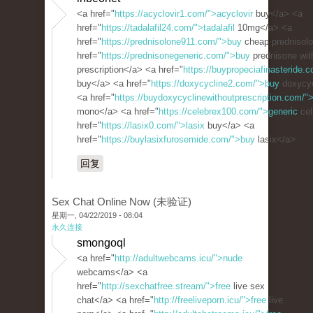
<a href="
https://acyclovir1.com/">acyclovir
buy</a> <a
href="
https://tadalafil24.com/">tadalafil
10mg</a> <a
href="
https://prednisolone911.com/">buy
cheap prednisol
href="
https://prednisonegeneric.com/">buy
prednisone wit
prescription</a> <a href="
https://buypropeciafinasteride.c
buy</a> <a href="
https://doxycycline2.com/">buy
doxycyc
<a href="
https://buydoxycyclinewithoutprescription.com/"
mono</a> <a href="
https://celebrex100.com/">generic
cel
href="
https://lasix0.com/">lasix
buy</a> <a
href="
https://buylasixfurosemide.com/">buy
lasix</a>
回复
Sex Chat Online Now (未验证)
星期一, 04/22/2019 - 08:04
永久连接
smongoql
<a href="
http://adultwebcams.icu/">nude
webcams</a> <a
href="
http://sexchatfree.stream/">free
live sex
chat</a> <a href="
http://freeliveporn.icu/">free
live