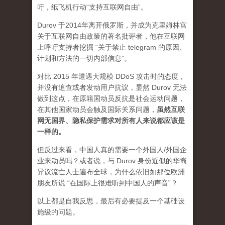
吁，纸飞机行动“支持互联网自由”。
Durov 于2014年离开俄罗斯，并成为克里姆林宫
关于互联网自由政策的著名批评者，他在互联网
上呼吁支持者挖掘 “关于禁止 telegram 的原因、
计划和方法的一切内部信息”。
对比 2015 年遭遇大规模 DDoS 攻击时的态度，
并没有追查或者发动用户抗议，显然 Durov 无法
做到这点，在原籍国动员反抗是社会运动问题，
在其他国家动员会触及国际关系问题，
虽然互联
网无国界、隐私保护需求对所有人来说都应该是
一样的。
但反过来看，中国人真的需要一个外国人/外国企
业来动员吗？或者说，与 Durov 身份近似的华裔
异议流亡人士遍布全球，为什么依旧如那位欧洲
朋友所说 “在国际上很难听到中国人的声音”？
以上都是自我反思，最后有必要提及一个基础设
施级的问题。