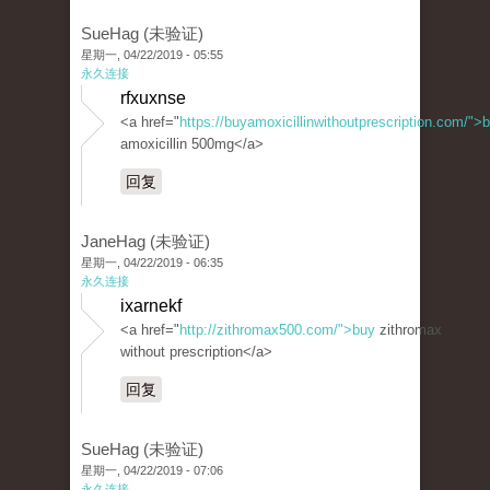
SueHag (未验证)
星期一, 04/22/2019 - 05:55
永久连接
rfxuxnse
<a href="
https://buyamoxicillinwithoutprescription.com/">
amoxicillin 500mg</a>
回复
JaneHag (未验证)
星期一, 04/22/2019 - 06:35
永久连接
ixarnekf
<a href="
http://zithromax500.com/">buy
zithromax
without prescription</a>
回复
SueHag (未验证)
星期一, 04/22/2019 - 07:06
永久连接