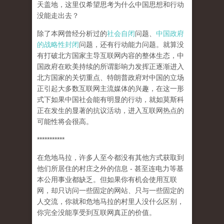
天盖地，这里仅希望思考为什么中国思想和行动
没能走出去？
除了本网曾经分析过的
社会自闭
问题、
中国政府
的战略性封闭
问题，还有行动能力问题。就算没
有打破北方国家主导互联网内容的整体生态，中
国政府在欧美持续的所谓影响力发挥正逐渐进入
北方国家的关切重点、特朗普政府对中国的立场
正引起大多数互联网主流媒体的兴趣，在这一形
式下如果中国社会能有明显的行动，就如莫斯科
正在发生的显著的抗议活动，进入互联网热点的
可能性将会很高。
***********
在危地马拉，许多人至今都没有其他方式获取到
他们所居住的村庄之外的信息 - 甚至连电力等基
本公用事业都缺乏。但如果你有机会使用互联
网，却只访问一些固定的网站、只与一些固定的
人交流，你就和危地马拉的村里人没什么区别，
你完全没能享受到互联网真正的价值。