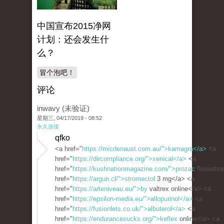
中国宣布2015净网
计划：还会发生什
么？
冒个泡吧！
评论
inwavy (未验证)
星期三, 04/17/2019 - 08:52
永久连接
qfko
<a href="
https://micdenaust.com.au/">kamagra</a>
<a
href="
https://dircompliance.org/">xenical</a>
<a
href="
https://kushnationmagazine.com/">prozac
fluoxetin
href="
https://argun.cl/">stromectol
3 mg</a> <a
href="
https://arteniveau.eu/">by
valtrex online</a> <a
href="
https://epsilon-media.eu/">allopurinol</a>
<a
href="
https://fusionlets.co.uk/">albuterol</a>
<a
href="
https://endurancesucks.org/">keflex
online</a> <a