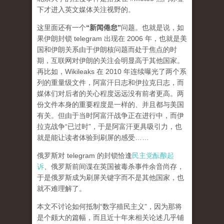
下才进入英文媒体关注视野的。
这里面还有一个
“新闻倦怠”
问题。也就是说，如
果伊朗封锁 telegram 出现在 2006 年，也就是美
国和伊朗关系由于伊朗核问题而处于焦点的时
期，互联网对伊朗的关注会明显高于其他国家。
再比如，Wikileaks 在 2010 年连续曝光了两个系
列的重量级文件，阿富汗日志和伊拉克日志，而
媒体们对后者的关心程度
远远
没有前者更高。两
份文件本身的重要程度是一样的、并且都与美国
有关。但由于当时阿富汗战争正在进行中，而伊
拉克战争“已过时”，于是阿富汗更具吸引力，也
就是能让读者体验到刷屏的感受……
俄罗斯对 telegram 的封锁恰逢
民主党酝酿起
诉
、俄罗斯前间谍在英国被毒杀事件余音尚存，
于是俄罗斯成为刷屏关键字而不是其他国家，也
就不难理解了。
本文不讨论如何抵制“数字殖民主义”，因为那将
是个颇大的篇幅，而且近十年来相关论述几乎铺