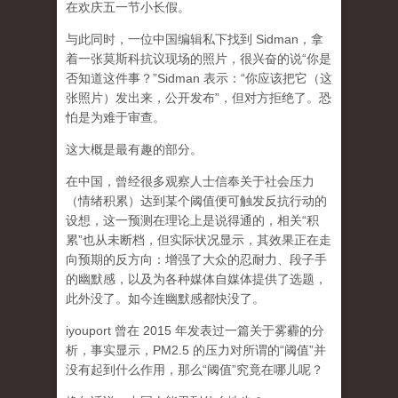
在欢庆五一节小长假。
与此同时，一位中国编辑私下找到 Sidman，拿
着一张莫斯科抗议现场的照片，很兴奋的说“你是
否知道这件事？”Sidman 表示：“你应该把它（这
张照片）发出来，公开发布”，但对方拒绝了。恐
怕是为难于审查。
这大概是最有趣的部分。
在中国，曾经很多观察人士信奉关于社会压力
（情绪积累）达到某个阈值便可触发反抗行动的
设想，这一预测在理论上是说得通的，相关“积
累”也从未断档，但实际状况显示，其效果正在走
向预期的反方向：增强了大众的忍耐力、段子手
的幽默感，以及为各种媒体自媒体提供了选题，
此外没了。如今连幽默感都快没了。
iyouport 曾在 2015 年发表过一篇关于雾霾的分
析，事实显示，PM2.5 的压力对所谓的“阈值”并
没有起到什么作用，那么“阈值”究竟在哪儿呢？