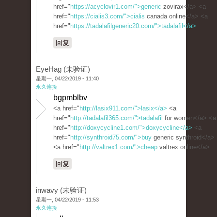
href="
https://acyclovir1.com/">generic
zovirax</a> <a
href="
https://cialis3.com/">cialis
canada online</a> <a
href="
https://tadalafilgeneric20.com/">tadalafil</a>
回复
EyeHag (未验证)
星期一, 04/22/2019 - 11:40
永久连接
bgpmblbv
<a href="
http://lasix911.com/">lasix</a>
<a
href="
http://tadalafil365.com/">tadalafil
for women</a> <a
href="
http://doxycycline1.com/">doxycycline</a>
<a
href="
http://synthroid75.com/">buy
generic synthroid</a>
<a href="
http://valtrex1.com/">cheap
valtrex online</a>
回复
inwavy (未验证)
星期一, 04/22/2019 - 11:53
永久连接