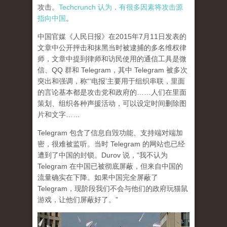
攻击。
Techcrunch 认为，有很多因素将攻击源
指向中国
。
中国官媒《人民日报》在2015年7月11日发表的
文章中公开抨击和抹黑当时被逮捕的多名维权律
师，文章中提到律师和访民使用的通信工具是微
信、QQ 群和 Telegram，其中 Telegram 被多次
突出和强调，称“‘电报’主要用于组织串联，里面
的言论基本都是攻击党和政府的……人们在里面
策划、组织各种声援活动，可以设定时间删除图
片和文字……
Telegram 包含了信息自毁功能、支持端对端加
密，很难被监听。当时 Telegram 的网站也已经
遭到了中国的封锁。Durov 说，“我不认为
Telegram 在中国已被彻底屏蔽，但来自中国的
流量确实在下降。如果中国完全屏蔽了
Telegram，现阶段我们不会与他们的政府玩猫鼠
游戏，让他们屏蔽好了。”