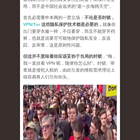
用，而不是中国社会追求的“退一步海阔天空”。
首先必需重申本网的一贯立场：
不论是否封锁，
VPN/Tor
这些隐私保护技术都是必要的，
就像你
出门要穿衣服一样，不仅要穿，而且不能穿开裆
裤，也就是说要尽可能地保护隐私安全，反追
踪、反审查，这是原则性问题。
但这并不意味着你应该妥协于当局的封锁
，“嗨，
我一直挂着 VPN 呢，随便你怎么封”。封锁、审
查就是侵犯人权的，由此引发的维权需求理论上
很容易将人们引向街头。