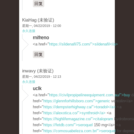
回复
KiaHag (未验证)
星期一, 04/22/2019 - 12:00
永久连接
rnifreno
<a href="
https://sildenafil75.com/">sildenafil</a>
回复
inwavy (未验证)
星期一, 04/22/2019 - 12:13
永久连接
uclk
<a href="
https://civilpropipelineequipment.com.au/">buy
d
href="
https://glennforhillsboro.com/">generic
ventolin</a>
href="
https://dempsterhighway.ca/">toradol</a>
<a
href="
https://alexotica.co/">synthroid</a>
<a
href="
https://highlifemagazine.co/">citalopram
hydrobromi
href="
https://fetdb.com/">seroquel
150 mg</a> <a
href="
https://comosuabeleza.com.br/">seroquel
for depre