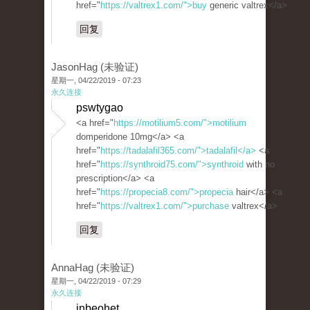
href="
https://valtrex1.com/">buy
generic valtrex</a>
回复
JasonHag (未验证)
星期一, 04/22/2019 - 07:23
永久连接
pswtygao
<a href="
https://motilium5.com/">motilium
domperidone 10mg</a> <a
href="
https://tadalafil365.com/">tadalafil</a>
<a
href="
https://synthroid75.com/">synthroid
with no
prescription</a> <a
href="
https://propecia8.com/">propecia
hair</a> <a
href="
https://valtrex1.com/">purchase
valtrex</a>
回复
AnnaHag (未验证)
星期一, 04/22/2019 - 07:29
永久连接
inbeohet