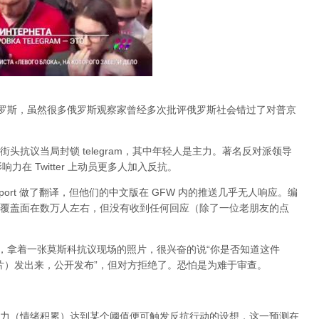
俄罗斯，虽然很多俄罗斯观察家曾经多次批评俄罗斯社会错过了对普京
头抗议当局封锁 telegram，其中年轻人是主力。著名反对派领导
的影响力在 Twitter 上动员更多人加入反抗。
port 做了翻译，但他们的中文版在 GFW 内的推送几乎无人响应。编
，大约覆盖面在数万人左右，但没有收到任何回应（除了一位老朋友的点
an，拿着一张莫斯科抗议现场的照片，很兴奋的说“你是否知道这件
张照片）发出来，公开发布”，但对方拒绝了。恐怕是为难于审查。
力（情绪积累）达到某个阈值便可触发反抗行动的设想，这一预测在