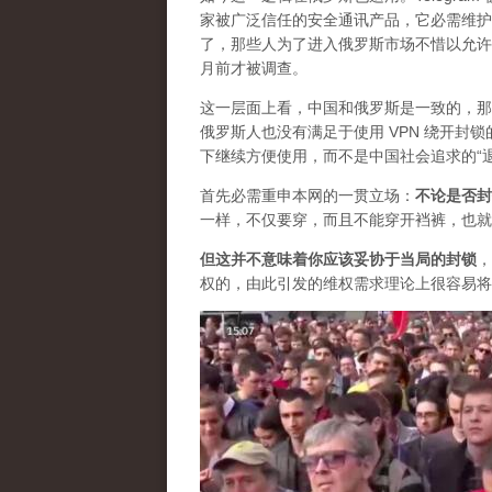
家被广泛信任的安全通讯产品，它必需维护自
了，那些人为了进入俄罗斯市场不惜以允许
月前才被调查。
这一层面上看，中国和俄罗斯是一致的，那
俄罗斯人也没有满足于使用 VPN 绕开
下继续方便使用，而不是中国社会追求的“
首先必需重申本网的一贯立场：
不论是否封
一样，不仅要穿，而且不能穿开裆裤，也就
但这并不意味着你应该妥协于当局的封锁
，
权的，由此引发的维权需求理论上很容易将