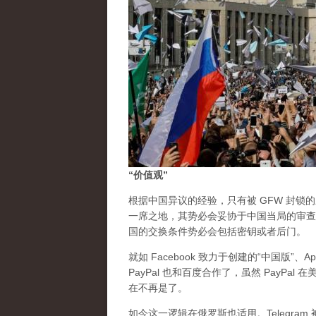
“价值观”
根据中国异议的经验，只有被 GFW 封锁
一席之地，其势必会妥协于中国当局的审查
国的交换条件势必会包括密钥或者后门。
就如 Facebook 致力于创建的“中国版”、
PayPal 也和百度合作了，虽然 PayP
在不再是了。
如今这一逻辑在俄罗斯也适用。Telegr