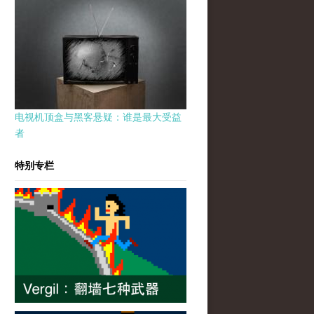
电视机顶盒与黑客悬疑：谁是最大受益
者
特别专栏