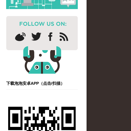
下载泡泡安卓APP（点击/扫描）