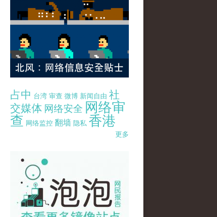
占中
社
台湾
审查
微博
新闻自由
网络审
交媒体
网络安全
查
香港
翻墙
网络监控
隐私
更多
pao-pao-banner-mirror-site-120814.jpg