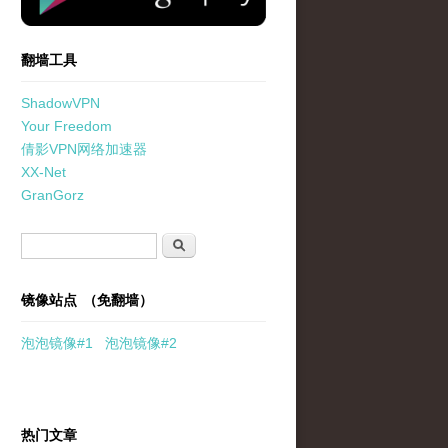
翻墙工具
ShadowVPN
Your Freedom
倩影VPN网络加速器
XX-Net
GranGorz
搜索表单
搜索
镜像站点 （免翻墙）
泡泡
镜像
#1
泡泡
镜像#2
热门文章