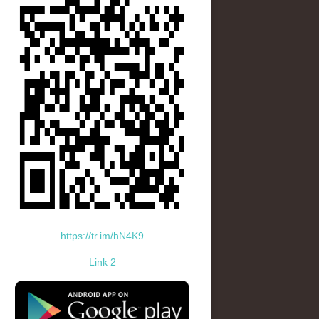
https://tr.im/hN4K9
Link 2
standard-icon-googleplay-app-store.png