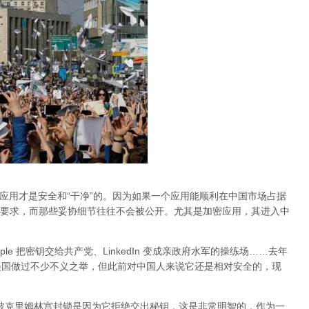
的应用才是安全和“干净”的。因为如果一个应用能顺利在中国市场占据
要求，而那些妥协细节往往不会被公开。尤其是加密应用，其进入中
Apple 把密钥交给共产党、LinkedIn 变成亲政府水军的操练场……去年
al 在美国做过不少不义之举，但此前对中国人来说它还是相对安全的，现
am 被克里姆林宫封锁是因为它拒绝交出秘钥，这是非常明智的，作为一