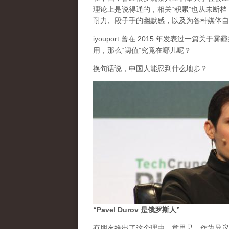
理论上是说得通的，相关“积累”也从未断
耐力、段子手的幽默感，以及为各种媒体自
iyouport 曾在 2015 年发表过一篇
用，那么“阈值”究竟在哪儿呢？
换句话说，中国人能忍到什么地步？
“Pavel Durov 是俄罗斯人”
有朋友给出了这个理由。意思是，作为异议的 