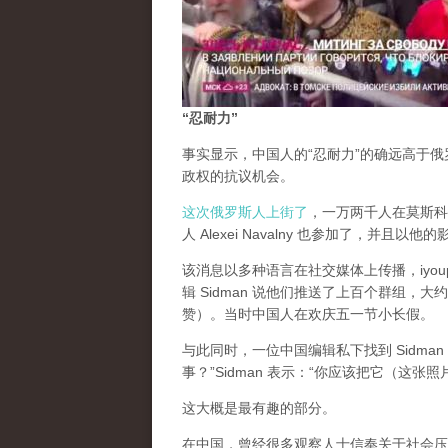
“忍耐力”
事实显示，中国人的“忍耐力”的确远高于
政权的抗议机会。
这次俄罗斯人上街了
，一万两千人在莫斯科街
人 Alexei Navalny 也参加了，并且以他
该消息以多种语言在社交媒体上传播，iyou
辑 Sidman 说他们推送了上百个群组
赞）。当时中国人在欢庆五一节小长假。
与此同时，一位中国编辑私下找到 Sidm
事？”Sidman 表示：“你应该把它（这
这大概是最有趣的部分。
在中国，曾经很多观察人士信奉关于社会压