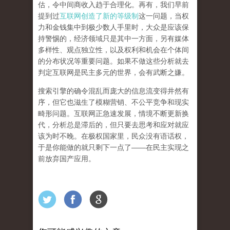
估，令中间商收入趋于合理化。再有，我们早前
提到过
互联网创造了新的等级制
这一问题，当权
力和金钱集中到极少数人手里时，大众是应该保
持警惕的，经济领域只是其中一方面，另有媒体
多样性、观点独立性，以及权利和机会在个体间
的分布状况等重要问题。
如果不做这些分析就去
判定互联网是民主多元的世界，会有武断之嫌。
搜索引擎的确令混乱而庞大的信息流变得井然有
序，但它也滋生了模糊营销、不公平竞争和现实
畸形问题。互联网正急速发展，情境不断更新换
代，分析总是滞后的，但只要去思考和应对就应
该为时不晚。在极权国家里，民众没有语话权，
于是你能做的就只剩下一点了
——
在民主实现之
前
放弃国产应用
。