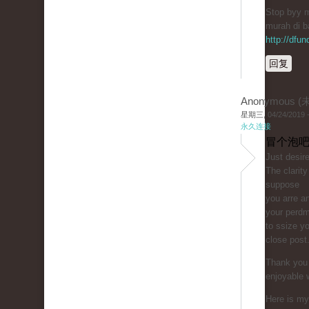
Stop bуy m
murah di b
http://dfu
回复
Anonymous 
星期三, 04/24/2019 -
永久连接
冒个泡吧
Just ԁesire
The clarity
suppose
you arre an
your perdm
to ssize y
close post
Thank you 
enjoyable 
Here is my 