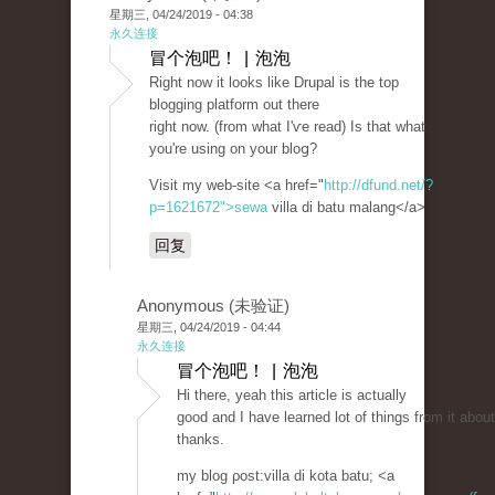
星期三, 04/24/2019 - 04:38
永久连接
冒个泡吧！ | 泡泡
Rіght now it looks like Drupal is the top
blogging platform out there
right now. (from what I'ѵe read) Is that what
you're using on your bloց?
Visit my web-site <a href="
http://dfund.net/?
p=1621672">sewa
villa di batu malang</a>
回复
Anonymous (未验证)
星期三, 04/24/2019 - 04:44
永久连接
冒个泡吧！ | 泡泡
Hi thеre, yeah this article is actually
good and I have learned lot of things from it about
thanks.
my blog ρost:villa di kota batu; <a