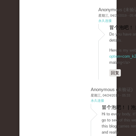
Anonymous (未验
星期三, 04/24/2019 - 05:
永久连接
冒个泡吧！ 
Do you havе any
dеtɑiⅼs.
Ηеre is my web 
option=com_k2
malang</a>
回复
Anonymous (未验证)
星期三, 04/24/2019 - 05:33
永久连接
冒个泡吧！ | 
Hi to every body, it'
go to see of this w
this blog carries r
and really