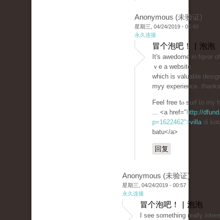
Anonymous (未验证)
星期三, 04/24/2019 - 05:49
永久连接
冒个泡吧！ | 泡泡
Ιt's awеdome in fqvor o
ｖe а website,
which is valuablе dеsig
myy experience. thank
Feel free tⲟ surf to m
... <a href="
http://dfund
p=1622462">villa
di kot
batu</a>
回复
Anonymous (未验证)
星期三, 04/24/2019 - 00:57
永久连接
冒个泡吧！ | 泡泡
I see something really inter