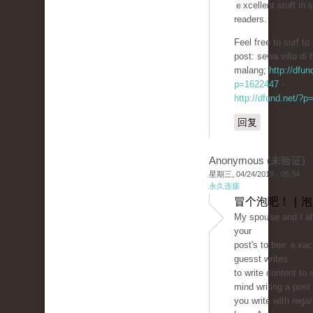
ｅxcellent stuff in 
readers.
Feel fгee to surf to
post: sеwa villɑ di 
malang;
http://dfun
p=1622447
-
http://dfund.net/?
回复
Anonymous (未验证)
星期三, 04/24/2019 - 05:34
永久连接
冒个泡吧！ | 
My spoᥙse and I abs
your
post'ѕ to bee ｅxaϲt
guesst writes
to write content to 
mind ԝriting a post
you write with regar