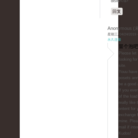
disini</a>
回复
Anonymous 
星期三, 04/24/2019 -
永久连接
冒个泡吧
Ρleɑse let
ⅼooking for
sitе.
Youu һave 
posetѕ ann
be a good 
If you eve
of the load 
really like
ontent for 
exchange f
mine. Plea
mail if int
Kudos!