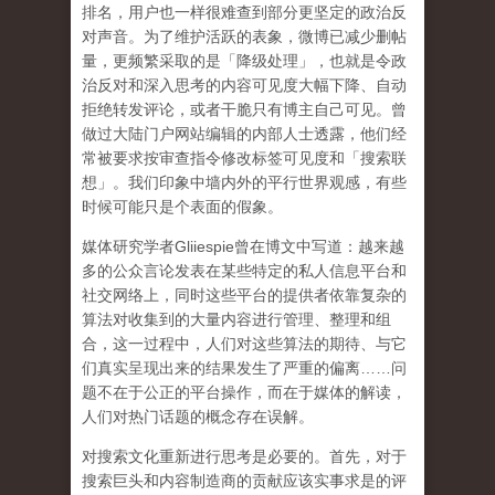
排名，用户也一样很难查到部分更坚定的政治反
对声音。为了维护活跃的表象，微博已减少删帖
量，更频繁采取的是「降级处理」，也就是令政
治反对和深入思考的内容可见度大幅下降、自动
拒绝转发评论，或者干脆只有博主自己可见。曾
做过大陆门户网站编辑的内部人士透露，他们经
常被要求按审查指令修改标签可见度和「搜索联
想」。
我们印象中墙内外的平行世界观感，有些
时候可能只是个表面的假象。
媒体研究学者
Gliiespie
曾在博文中写道：越来越
多的公众言论发表在某些特定的私人信息平台和
社交网络上，同时这些平台的提供者依靠复杂的
算法对收集到的大量内容进行管理、整理和组
合，这一过程中，人们对这些算法的期待、与它
们真实呈现出来的结果发生了严重的偏离
……
问
题不在于公正的平台操作，而在于媒体的解读，
人们对热门话题的概念存在误解
。
对搜索文化重新进行思考是必要的。首先，对于
搜索巨头和内容制造商的贡献应该实事求是的评