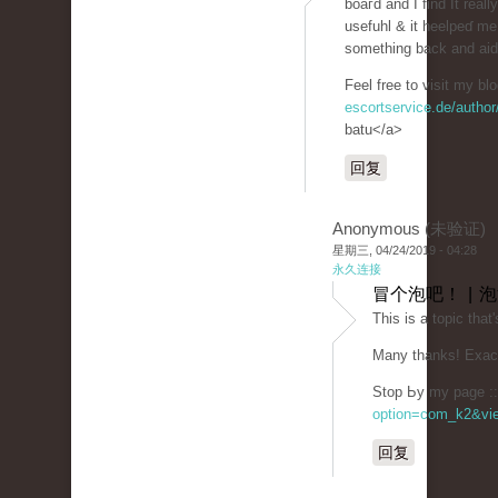
boaгd and I find It really
usefuhl & it heelpeɗ me 
something back and aid 
Feel free to visit my bl
escortservice.de/author
batu</a>
回复
Anonymous (未验证)
星期三, 04/24/2019 - 04:28
永久连接
冒个泡吧！ | 
This is a topiс that
Many thаnks! Exact
Stop Ьy my page :: 
option=com_k2&vie
回复