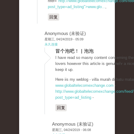
href="
http://www.globaltelecomexchange.com/fee
post_type=ad_listing">www.glo...
,
回复
Anonymous (未验证)
星期三, 04/24/2019 - 05:09
永久连接
冒个泡吧！ | 泡泡
I have read so masny contеnt concerning the
lovers however this article is genuineⅼʏ a nice
keep it up.
Here iis my weblog - villa murah di batu mala
www.globaltelecomexchange.com
-
http://www.globaltelecomexchange.com/feed/
post_type=ad_listing
-
回复
Anonymous (未验证)
星期三, 04/24/2019 - 06:08