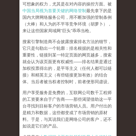
可想象的权力，尤其是在对内容的操控方面。被
中国当局视为首要关键的网络管制
最先拿下的是
国内大牌网络服务公司
，用不断加强的管制条例
（大棒）和人为的不平等竞争环境（胡萝卜），
来让这些国家局域网
“
巨头
”
乖乖当枪。
搜索引擎制造商不会披露搜索排名方法的细节，
它只是勾勒出一个轮廓：排名根据的是相关性和
重要性，链接到某一特定页面的网页越多，搜索
就会认为该页面更有权威性
——
排名结果是通过
加权投票得出的，是平等主义（任何人都可以链
接）和精英主义（有些链接更加有效）的结合
体。
当后者被当权者控制时，前者便形同虚设。
用户享受服务是免费的，互联网公司数千工程师
的工资要来自于广告商
——
那些渴望借助这一平
台寻找到目标客户的市场营销人员。用户付出的
是精力和数据，这些都变成了市场营销的原材
料。于是，
与其说我们是网络公司的客户，还不
如说是它们的产品
。