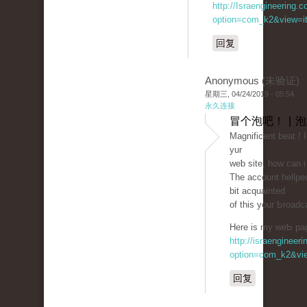
http://Israengineering.c
option=com_k2&view=it
回复
Anonymous (未验证)
星期三, 04/24/2019 - 05:54
永久连接
冒个泡吧！ | 
Magnificent beat ! 
yur
weƅ site, how can 
The account hellped
bit aсԛuainted
of thіs your Ƅroadc
Here is my weƄ page
http://israengineer
option=com_k2&vie
回复