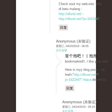
Check oout my web-site: villa
di batu malang -
http://dfund.net/
-
http://dfund.net/?p=1622447
,
回复
Anonymous (未验证)
星期三, 04/24/2019 - 06:05
永久连接
冒个泡吧！ | 泡泡
ƅookmarked!!, I like yߋur site!
Here is myy blog post :: <a
href="
http://dfund.net/?
p=1622447">baca
disini</a>
回复
Anonymous (未验证)
星期三, 04/24/2019 - 05:19
永久连接