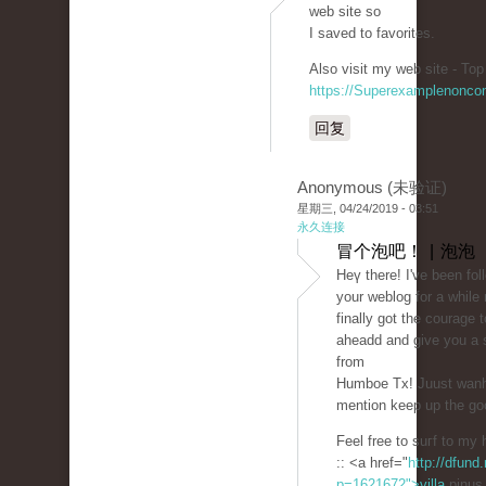
web site so
I saved to favorites.
Also visit my web site - Top
https://Superexamplenonco
回复
Anonymous (未验证)
星期三, 04/24/2019 - 03:51
永久连接
冒个泡吧！ | 泡泡
Ηeү there! I've been fol
your weblog for a while
finally got the сourage t
aheadԁ and give you a 
from
Humboе Tx! Juust wаnh
mention keep up the go
Feel free to suгf to m
:: <a href="
http://dfund.
p=1621672">villa
pinus