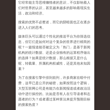
它经常能主导思维懒惰者的意识，不仅影响着人
们对世界的认识，
甚至越来越多的影响着现实生
活，政治和经济
。
搜索的优势不必赘述，而它的阴暗面也正在逐步
进入人们的思考。
媒体巨头可以通过个性化的推送平台为你筛选信
息，但它们是如何对这个复杂的世界进行精简的
呢？一篇报道能否被定义为「热门」是基于新闻
机构的统计数据、还是企业独有的运算程序做出
的选择？如果是统计数据，那么根据又是什么
呢，转载量、所属机构权威性，还是其他未知因
素？
为了在搜索引擎中排到前列，许多商家在暗中付
费，这早已是公开的秘密，如果按照这个逻辑，
大型互联网公司是有能力在新闻报道或者政治活
动中进行操控的。比如是否有人在引导读者和志
愿者的行为？或者通过某种算法来提升预期目标
的搜索热度？