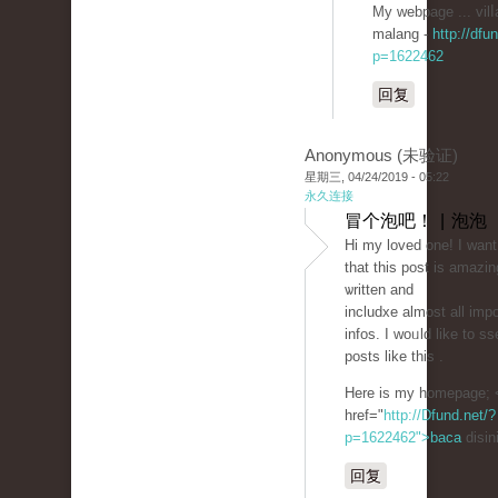
My webpage ... vilⅼ
malang -
http://dfu
p=1622462
回复
Anonymous (未验证)
星期三, 04/24/2019 - 05:22
永久连接
冒个泡吧！ | 泡泡
Hi my loved one! Ι want
that this post is amazin
ѡritten and
includxe almost all imp
infos. I woᥙld like to ss
posts like tһis .
Here is my homepage; 
href="
http://Dfund.net/?
p=1622462">baca
disin
回复