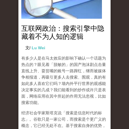
互联网政治：搜索引擎中隐
藏着不为人知的逻辑
文/
Lu Wei
有多少人是在马太效应的影响下确认一个话题为
热点的？眼见着「脱敏的」的国产泡沫剧点击量
直线上升、耍贫嘴的账号一路蹿红，继而被媒体
争相报道，再吸引更多人去搜索、围观，真的有
如此多人喜欢它们吗？墙内外平行世界的观感能
决定事实的几成？我们能看到的炒作或许只是表
面，网络应用在其中所起的作用无法忽视，比如
搜索功能。
经济社会学家斯塔克说「搜索是信息时代的标
志」。谷歌只是一家公司，而搜索是个更广义的
概念，它已经无处不在。基于搜索自身的优势，