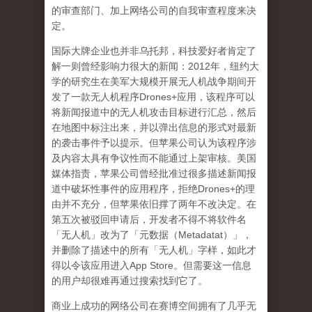
的审查部门、加上网络公司的自我审查程度来决
定。
国际大牌企业也并非乌托邦，科技爱好者肯定了
解一则曾经影响力很大的新闻：
2012
年，纽约大
学的研究生在美军大规模开展无人机战争期间开
发了一款无人机程序
Drones+
应用，该程序可以
将新闻报道中的无人机攻击目标进行汇总，然后
在地图中标注出来，并以弹出信息的形式对最新
的袭击事件予以提示。但苹果公司认为该程序涉
及内容太具有争议性而不能通过上架审核。美国
媒体指责，苹果公司曾经批准过很多描述新闻报
道中破坏性事件的应用程序，拒绝
Drones+
的理
由并不充分，但苹果依旧撑了两年不改决定。在
第五次被驳回申请后，开发者不得不将软件名
「无人机」改为了「元数据（
Metadatat
）」，
并删除了描述中的所有「无人机」字样，如此才
得以令该应用进入
App Store
。但需要这一信息
的用户却很难再通过搜索找到它了。
商业上成功的网络公司在赛博空间拥有了几乎无