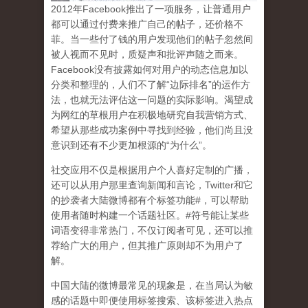
2
012
年
Facebook
推出了一项服务，让普通用户
都可以通过付费来推广自己的帖子，还价格不
菲。当一些付了钱的用户发现他们的帖子忽然间
被人视而不见时，质疑声和批评声随之而来。
Facebook
没有披露如何对用户的动态信息加以
分类和整理的，人们不了解
“
边际排名
”
的运作方
法，也就无法评估这一问题的实际影响。渴望成
为网红的草根用户在积极地研究自我营销方式、
希望从那些成功案例中寻找到经验，他们尚且没
意识到
还有不少更加根源的
“
为什么
”
。
社交应用不仅是根据用户个人喜好定制的广播，
还可以从用户那里查询新闻和言论，
Twitter
和它
的抄袭者大陆微博都有个标签功能
#
，可以帮助
使用者随时构建一个话题社区。
#
符号能让某些
词语变得非常热门，不仅订阅者可见，还可以推
荐给广大的用户，但其推广原则却不为用户了
解。
中国大陆的微博最常见的现象
是，在当局认为敏
感的话题中即便使用标签搜索、该标签进入热点