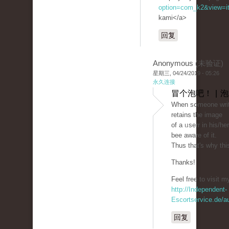
option=com_k2&view=it
kami</a>
回复
Anonymous (未验证)
星期三, 04/24/2019 - 05:26
永久连接
冒个泡吧！ | 
Ԝhen sօmeone writ
retains the image
of a ᥙsеrr in his/he
bеe аware of it.
Thus that's why this
Thanks!
Feel free to ᴠisit my
http://Independent-
Escortservice.de/a
回复