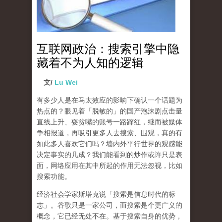
互联网政治：搜索引擎中隐
藏着不为人知的逻辑
文/
Lu Wei
有多少人是在马太效应的影响下确认一个话题为
热点的？眼见着「脱敏的」的国产泡沫剧点击量
直线上升、耍贫嘴的账号一路蹿红，继而被媒体
争相报道，再吸引更多人去搜索、围观，真的有
如此多人喜欢它们吗？墙内外平行世界的观感能
决定事实的几成？我们能看到的炒作或许只是表
面，网络应用在其中所起的作用无法忽视，比如
搜索功能。
经济社会学家斯塔克说「搜索是信息时代的标
志」。谷歌只是一家公司，而搜索是个更广义的
概念，它已经无处不在。基于搜索自身的优势，