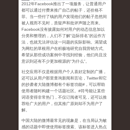
2
012
年
Facebook
推出了一项服务，让普通用户
都可以通过付费来推广自己的帖子，还价格不
菲。当一些付了钱的用户发现他们的帖子忽然间
被人视而不见时，质疑声和批评声随之而来。
Facebook
没有披露如何对用户的动态信息加以
分类和整理的，人们不了解
“
边际排名
”
的运作方
法，也就无法评估这一问题的实际影响。渴望成
为网红的草根用户在积极地研究自我营销方式、
希望从那些成功案例中寻找到经验，他们尚且没
意识到
还有不少更加根源的
“
为什么
”
。
社交应用不仅是根据用户个人喜好定制的广播，
还可以从用户那里查询新闻和言论，
Twitter
和它
的抄袭者大陆微博都有个标签功能
#
，可以帮助
使用者随时构建一个话题社区。
#
符号能让某些
词语变得非常热门，不仅订阅者可见，还可以推
荐给广大的用户，但其推广原则却不为用户了
解。
中国大陆的微博最常见的现象
是，在当局认为敏
感的话题中即便使用标签搜索、该标签进入热点