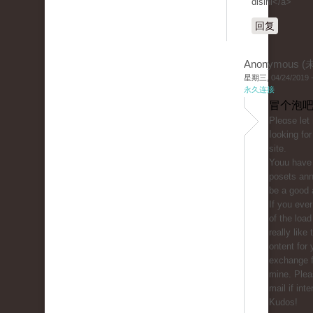
disini</a>
回复
Anonymous 
星期三, 04/24/2019 -
永久连接
冒个泡吧
Ρleɑse let
ⅼooking for
sitе.
Youu һave 
posetѕ ann
be a good 
If you eve
of the load 
really like
ontent for 
exchange f
mine. Plea
mail if int
Kudos!