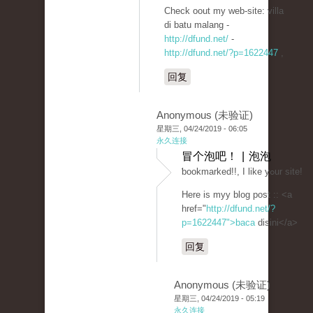
Check oout my web-site: villa
di batu malang -
http://dfund.net/
-
http://dfund.net/?p=1622447
,
回复
Anonymous (未验证)
星期三, 04/24/2019 - 06:05
永久连接
冒个泡吧！ | 泡泡
ƅookmarked!!, I like yߋur site!
Here is myy blog post :: <a
href="
http://dfund.net/?
p=1622447">baca
disini</a>
回复
Anonymous (未验证)
星期三, 04/24/2019 - 05:19
永久连接