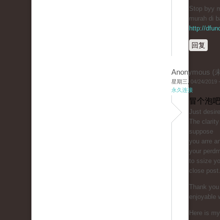
Stop bуy m
murah di b
http://dfu
回复
Anonymous 
星期三, 04/24/2019 -
永久连接
冒个泡吧
Just ԁesire
The clarity
suppose
you arre an
your perdm
to ssize y
close post
Thank you 
enjoyable 
Here is my 