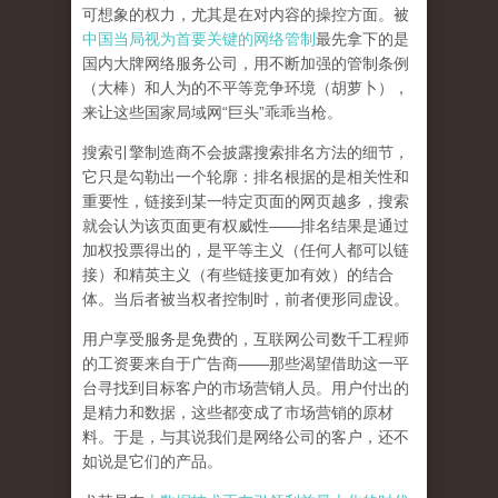
可想象的权力，尤其是在对内容的操控方面。被
中国当局视为首要关键的网络管制
最先拿下的是
国内大牌网络服务公司
，用不断加强的管制条例
（大棒）和人为的不平等竞争环境（胡萝卜），
来让这些国家局域网
“
巨头
”
乖乖当枪。
搜索引擎制造商不会披露搜索排名方法的细节，
它只是勾勒出一个轮廓：排名根据的是相关性和
重要性，链接到某一特定页面的网页越多，搜索
就会认为该页面更有权威性
——
排名结果是通过
加权投票得出的，是平等主义（任何人都可以链
接）和精英主义（有些链接更加有效）的结合
体。
当后者被当权者控制时，前者便形同虚设。
用户享受服务是免费的，互联网公司数千工程师
的工资要来自于广告商
——
那些渴望借助这一平
台寻找到目标客户的市场营销人员。用户付出的
是精力和数据，这些都变成了市场营销的原材
料。于是，
与其说我们是网络公司的客户，还不
如说是它们的产品
。