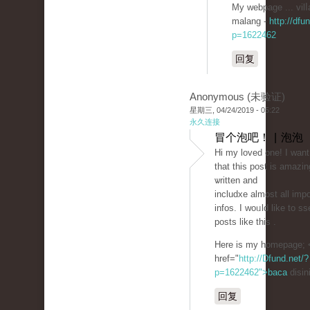
My webpage ... vilⅼ
malang -
http://dfu
p=1622462
回复
Anonymous (未验证)
星期三, 04/24/2019 - 05:22
永久连接
冒个泡吧！ | 泡泡
Hi my loved one! Ι want
that this post is amazin
ѡritten and
includxe almost all imp
infos. I woᥙld like to ss
posts like tһis .
Here is my homepage; 
href="
http://Dfund.net/?
p=1622462">baca
disin
回复