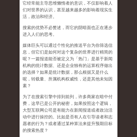
它经常能主导思维懒惰者的意识，不仅影响着人
们对世界的认识，
甚至越来越多的影响着现实生
活，政治和经济
。
搜索的优势不必赘述，而它的阴暗面也正在逐步
进入人们的思考。
媒体巨头可以通过个性化的推送平台为你筛选信
息，但它们是如何对这个复杂的世界进行精简的
呢？一篇报道能否被定义为「热门」是基于新闻
机构的统计数据、还是企业独有的运算程序做出
的选择？如果是统计数据，那么根据又是什么
呢，转载量、所属机构权威性，还是其他未知因
素？
为了在搜索引擎中排到前列，许多商家在暗中付
费，这早已是公开的秘密，如果按照这个逻辑，
大型互联网公司是有能力在新闻报道或者政治活
动中进行操控的。比如是否有人在引导读者和志
愿者的行为？或者通过某种算法来提升预期目标
的搜索热度？