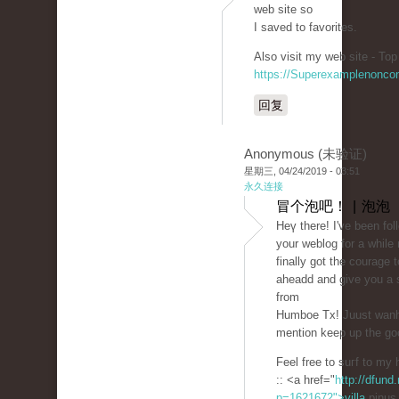
web site so
I saved to favorites.
Also visit my web site - Top
https://Superexamplenonco
回复
Anonymous (未验证)
星期三, 04/24/2019 - 03:51
永久连接
冒个泡吧！ | 泡泡
Ηeү there! I've been fol
your weblog for a while
finally got the сourage t
aheadԁ and give you a 
from
Humboе Tx! Juust wаnh
mention keep up the go
Feel free to suгf to m
:: <a href="
http://dfund.
p=1621672">villa
pinus