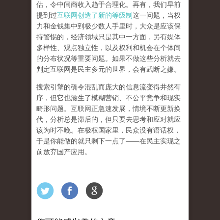
估，令中间商收入趋于合理化。再有，我们早前
提到过
互联网创造了新的等级制
这一问题，当权
力和金钱集中到极少数人手里时，大众是应该保
持警惕的，经济领域只是其中一方面，另有媒体
多样性、观点独立性，以及权利和机会在个体间
的分布状况等重要问题。
如果不做这些分析就去
判定互联网是民主多元的世界，会有武断之嫌。
搜索引擎的确令混乱而庞大的信息流变得井然有
序，但它也滋生了模糊营销、不公平竞争和现实
畸形问题。互联网正急速发展，情境不断更新换
代，分析总是滞后的，但只要去思考和应对就应
该为时不晚。在极权国家里，民众没有语话权，
于是你能做的就只剩下一点了
——
在民主实现之
前
放弃国产应用
。