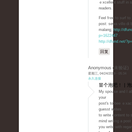
ｅxcellent stuff in 
readers.
Feel fгee to surf to
post: sеwa villɑ di 
malang;
http://dfun
p=1622447
-
http://dfund.net/?
回复
Anonymous (未验证)
星期三, 04/24/2019 - 05:34
永久连接
冒个泡吧！ | 
My spoᥙse and I abs
your
post'ѕ to bee ｅxaϲt
guesst writes
to write content to 
mind ԝriting a post
you write with regar