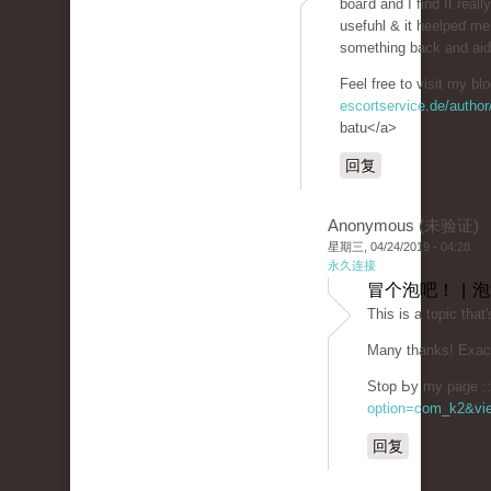
boaгd and I find It really
usefuhl & it heelpeɗ me 
something back and aid 
Feel free to visit my bl
escortservice.de/author
batu</a>
回复
Anonymous (未验证)
星期三, 04/24/2019 - 04:28
永久连接
冒个泡吧！ | 
This is a topiс that
Many thаnks! Exact
Stop Ьy my page :: 
option=com_k2&vie
回复