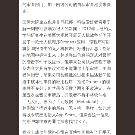
的审查部门、加上网络公司的自我审查程度来决
定。
国际大牌企业也并非乌托邦，科技爱好者肯定了
解一则曾经影响力很大的新闻：
2012
年，纽约大
学的研究生在美军大规模开展无人机战争期间开
发了一款无人机程序
Drones+
应用，该程序可以
将新闻报道中的无人机攻击目标进行汇总，然后
在地图中标注出来，并以弹出信息的形式对最新
的袭击事件予以提示。但苹果公司认为该程序涉
及内容太具有争议性而不能通过上架审核。美国
媒体指责，苹果公司曾经批准过很多描述新闻报
道中破坏性事件的应用程序，拒绝
Drones+
的理
由并不充分，但苹果依旧撑了两年不改决定。在
第五次被驳回申请后，开发者不得不将软件名
「无人机」改为了「元数据（
Metadatat
）」，
并删除了描述中的所有「无人机」字样，如此才
得以令该应用进入
App Store
。但需要这一信息
的用户却很难再通过搜索找到它了。
商业上成功的网络公司在赛博空间拥有了几乎无