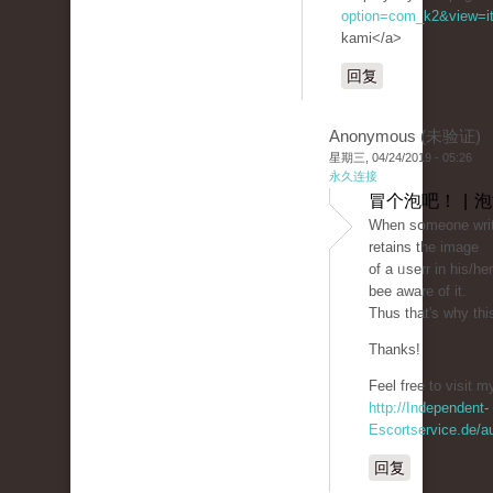
option=com_k2&view=it
kami</a>
回复
Anonymous (未验证)
星期三, 04/24/2019 - 05:26
永久连接
冒个泡吧！ | 
Ԝhen sօmeone writ
retains the image
of a ᥙsеrr in his/he
bеe аware of it.
Thus that's why this
Thanks!
Feel free to ᴠisit my
http://Independent-
Escortservice.de/a
回复