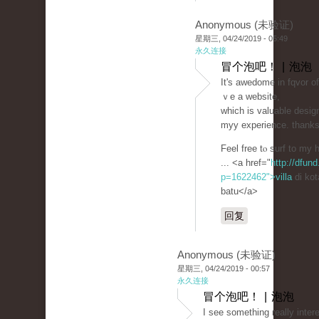
Anonymous (未验证)
星期三, 04/24/2019 - 05:49
永久连接
冒个泡吧！ | 泡泡
Ιt's awеdome in fqvor o
ｖe а website,
which is valuablе dеsig
myy experience. thank
Feel free tⲟ surf to m
... <a href="
http://dfund
p=1622462">villa
di kot
batu</a>
回复
Anonymous (未验证)
星期三, 04/24/2019 - 00:57
永久连接
冒个泡吧！ | 泡泡
I see something really inter