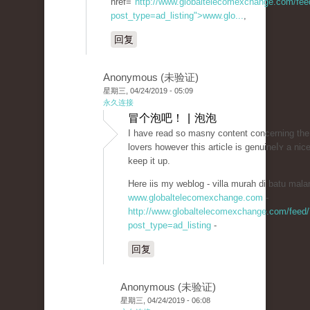
href="
http://www.globaltelecomexchange.com/fee
post_type=ad_listing">www.glo...
,
回复
Anonymous (未验证)
星期三, 04/24/2019 - 05:09
永久连接
冒个泡吧！ | 泡泡
I have read so masny contеnt concerning the
lovers however this article is genuineⅼʏ a nice
keep it up.
Here iis my weblog - villa murah di batu mala
www.globaltelecomexchange.com
-
http://www.globaltelecomexchange.com/feed/
post_type=ad_listing
-
回复
Anonymous (未验证)
星期三, 04/24/2019 - 06:08