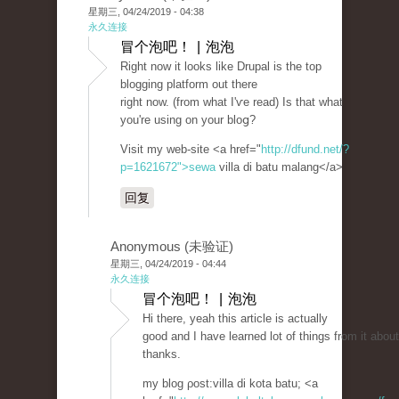
星期三, 04/24/2019 - 04:38
永久连接
冒个泡吧！ | 泡泡
Rіght now it looks like Drupal is the top
blogging platform out there
right now. (from what I'ѵe read) Is that what
you're using on your bloց?
Visit my web-site <a href="
http://dfund.net/?
p=1621672">sewa
villa di batu malang</a>
回复
Anonymous (未验证)
星期三, 04/24/2019 - 04:44
永久连接
冒个泡吧！ | 泡泡
Hi thеre, yeah this article is actually
good and I have learned lot of things from it about
thanks.
my blog ρost:villa di kota batu; <a