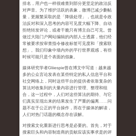
排名，用户也一样很难查到部分更坚定的政治反
对声音。为了维护活跃的表象，微博已减少删帖
量，更频繁采取的是「降级处理」，也就是令政
治反对和深入思考的内容可见度大幅下降、自动
拒绝转发评论，或者干脆只有博主自己可见。曾
做过大陆门户网站编辑的内部人士透露，他们经
常被要求按审查指令修改标签可见度和「搜索联
想」。
我们印象中墙内外的平行世界观感，有些
时候可能只是个表面的假象。
媒体研究学者
Gliiespie
曾在博文中写道：越来越
多的公众言论发表在某些特定的私人信息平台和
社交网络上，同时这些平台的提供者依靠复杂的
算法对收集到的大量内容进行管理、整理和组
合，这一过程中，人们对这些算法的期待、与它
们真实呈现出来的结果发生了严重的偏离
……
问
题不在于公正的平台操作，而在于媒体的解读，
人们对热门话题的概念存在误解
。
对搜索文化重新进行思考是必要的。首先，对于
搜索巨头和内容制造商的贡献应该实事求是的评