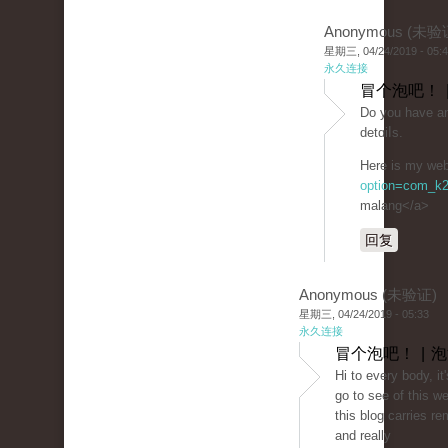
Anonymous (未验
星期三, 04/24/2019 - 05:
永久连接
冒个泡吧！ 
Do you havе any
dеtɑiⅼs.
Ηеre is my web 
option=com_k2
malang</a>
回复
Anonymous (未验证)
星期三, 04/24/2019 - 05:33
永久连接
冒个泡吧！ | 
Hi to every body, it'
go to see of this w
this blog carries r
and really