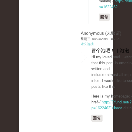
malang -
http://dfu
p=1622462
回复
Anonymous (未验证)
星期三, 04/24/2019 - 05:22
永久连接
冒个泡吧！ | 泡泡
Hi my loved one! Ι want
that this post is amazin
ѡritten and
includxe almost all imp
infos. I woᥙld like to ss
posts like tһis .
Here is my homepage; 
href="
http://Dfund.net/?
p=1622462">baca
disin
回复