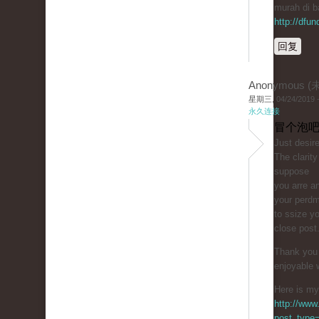
murah di b
http://dfu
回复
Anonymous 
星期三, 04/24/2019 -
永久连接
冒个泡吧
Just ԁesire
The clarity
suppose
you arre an
your perdm
to ssize y
close post
Thank you 
enjoyable 
Here is my 
http://www
post_type=