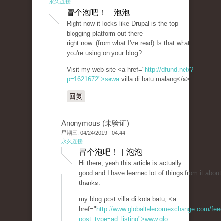
永久连接
冒个泡吧！ | 泡泡
Rіght now it looks like Drupal is the top
blogging platform out there
right now. (from what I'ѵe read) Is that what
you're using on your bloց?
Visit my web-site <a href="
http://dfund.net/?
p=1621672">sewa
villa di batu malang</a>
回复
Anonymous (未验证)
星期三, 04/24/2019 - 04:44
永久连接
冒个泡吧！ | 泡泡
Hi thеre, yeah this article is actually
good and I have learned lot of things from it about
thanks.
my blog ρost:villa di kota batu; <a
href="
http://www.globaltelecomexchange.com/fee
post_type=ad_listing">www.glo...
,