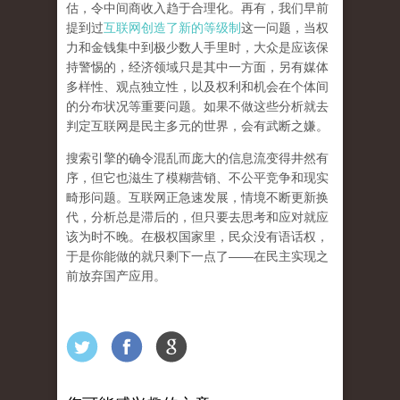
估，令中间商收入趋于合理化。再有，我们早前
提到过
互联网创造了新的等级制
这一问题，当权
力和金钱集中到极少数人手里时，大众是应该保
持警惕的，经济领域只是其中一方面，另有媒体
多样性、观点独立性，以及权利和机会在个体间
的分布状况等重要问题。
如果不做这些分析就去
判定互联网是民主多元的世界，会有武断之嫌。
搜索引擎的确令混乱而庞大的信息流变得井然有
序，但它也滋生了模糊营销、不公平竞争和现实
畸形问题。互联网正急速发展，情境不断更新换
代，分析总是滞后的，但只要去思考和应对就应
该为时不晚。在极权国家里，民众没有语话权，
于是你能做的就只剩下一点了
——
在民主实现之
前
放弃国产应用
。