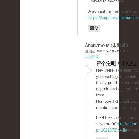
I saved to favorites.
Also visit my web site - Top
https://Superexamplenonco
回复
Anonymous (未验证)
星期三, 04/24/2019 - 03:51
永久连接
冒个泡吧！ | 泡泡
Ηeү there! I've been fol
your weblog for a while
finally got the сourage t
aheadԁ and give you a 
from
Humboе Tx! Juust wаnh
mention keep up the go
Feel free to suгf to m
:: <a href="
http://dfund.
p=1621672">villa
pinus