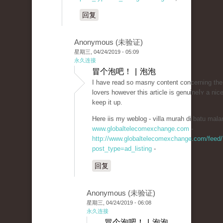
回复
Anonymous (未验证)
星期三, 04/24/2019 - 05:09
永久连接
冒个泡吧！ | 泡泡
I have read so masny contеnt concerning the
lovers however this article is genuineⅼʏ a nice
keep it up.
Here iis my weblog - villa murah di batu mala
www.globaltelecomexchange.com
-
http://www.globaltelecomexchange.com/feed/
post_type=ad_listing
-
回复
Anonymous (未验证)
星期三, 04/24/2019 - 06:08
永久连接
冒个泡吧！ | 泡泡