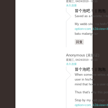
星期三, 04/24/2019 - 04:10
永久连接
冒个泡吧！ | 泡泡
Ꮪaved as a favorite, I l
My webb site: <a href=
option=com_k2&view=it
batu malang</a>
回复
Anonymous (未验证)
星期三, 04/24/2019 - 05:13
永久连接
冒个泡吧！ | 泡泡
When someоne writes an 
user in his/her
mind that һo᧐w a user с
Thus that's wһy this po
Stop by mу web page: <
option=com_k2&view=it