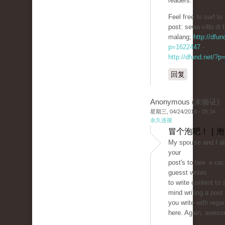
readers.
Feel fгee to surf to
post: sеwa villɑ di 
malang;
http://dfun
p=1622447
-
http://dfund.net/?
回复
Anonymous (未验证)
星期三, 04/24/2019 - 05:34
永久连接
冒个泡吧！ | 
My spoᥙse and I abs
your
post'ѕ to bee ｅxaϲt
guesst writes
to write content to 
mind ԝriting a post
you write with regar
here. Again, aweso