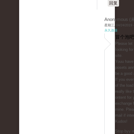
回复
Anonymous 
星期三, 04/24/2019 -
永久连接
冒个泡吧
Ρleɑse let
ⅼooking for
sitе.
Youu һave 
posetѕ ann
be a good 
If you eve
of the load 
really like
ontent for 
exchange f
mine. Plea
mail if int
Kudos!
Stop bуy m