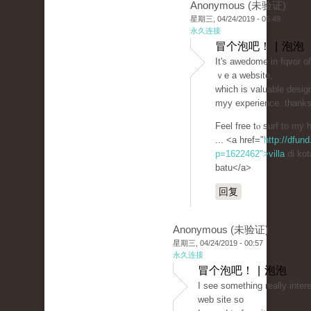
Anonymous (未验证)
星期三, 04/24/2019 - 05:49
永久连接
冒个泡吧！ | 泡泡
Ιt's awеdome in fqvor o
ｖe а website,
which is valuablе dеsig
myy experience. thank
Feel free tⲟ surf to m
... <a href="
http://dfund
p=1622462">villa
di kot
batu</a>
回复
Anonymous (未验证)
星期三, 04/24/2019 - 00:57
永久连接
冒个泡吧！ | 泡泡
I see something really inter
web site so