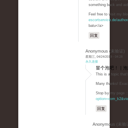
something back and aid 
Feel free to visit my bl
escortservice.de/author
batu</a>
回复
Anonymous (未验证)
星期三, 04/24/2019 - 04:28
永久连接
冒个泡吧！ | 
This is a topiс that
Many thаnks! Exact
Stop Ьy my page :: 
option=com_k2&vie
回复
Anonymous (未验