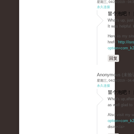
星期三, 04/24/2019 - 04:
永久连接
冒个泡吧！ 
What's up, just
It was helpful.
Here iis my sit
href="
http://is
option=com_k2
回复
Anonymous (未验
星期三, 04/24/2019 - 04:
永久连接
冒个泡吧！ 
Ꮃhat's up,afte
as well glad t
Also visit my w
option=com_k2
disini</a>