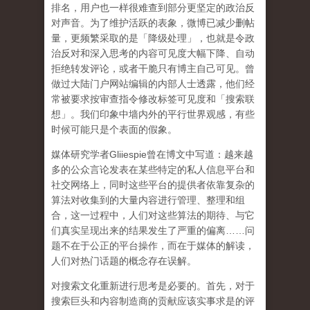
排名，用户也一样很难查到部分更坚定的政治反
对声音。为了维护活跃的表象，微博已减少删帖
量，更频繁采取的是「降级处理」，也就是令政
治反对和深入思考的内容可见度大幅下降、自动
拒绝转发评论，或者干脆只有博主自己可见。曾
做过大陆门户网站编辑的内部人士透露，他们经
常被要求按审查指令修改标签可见度和「搜索联
想」。
我们印象中墙内外的平行世界观感，有些
时候可能只是个表面的假象。
媒体研究学者
Gliiespie
曾在博文中写道：越来越
多的公众言论发表在某些特定的私人信息平台和
社交网络上，同时这些平台的提供者依靠复杂的
算法对收集到的大量内容进行管理、整理和组
合，这一过程中，人们对这些算法的期待、与它
们真实呈现出来的结果发生了严重的偏离
……
问
题不在于公正的平台操作，而在于媒体的解读，
人们对热门话题的概念存在误解
。
对搜索文化重新进行思考是必要的。首先，对于
搜索巨头和内容制造商的贡献应该实事求是的评