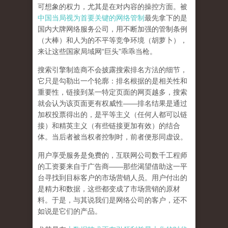
可想象的权力，尤其是在对内容的操控方面。被
中国当局视为首要关键的网络管制
最先拿下的是
国内大牌网络服务公司
，用不断加强的管制条例
（大棒）和人为的不平等竞争环境（胡萝卜），
来让这些国家局域网
“
巨头
”
乖乖当枪。
搜索引擎制造商不会披露搜索排名方法的细节，
它只是勾勒出一个轮廓：排名根据的是相关性和
重要性，链接到某一特定页面的网页越多，搜索
就会认为该页面更有权威性
——
排名结果是通过
加权投票得出的，是平等主义（任何人都可以链
接）和精英主义（有些链接更加有效）的结合
体。
当后者被当权者控制时，前者便形同虚设。
用户享受服务是免费的，互联网公司数千工程师
的工资要来自于广告商
——
那些渴望借助这一平
台寻找到目标客户的市场营销人员。用户付出的
是精力和数据，这些都变成了市场营销的原材
料。于是，
与其说我们是网络公司的客户，还不
如说是它们的产品
。