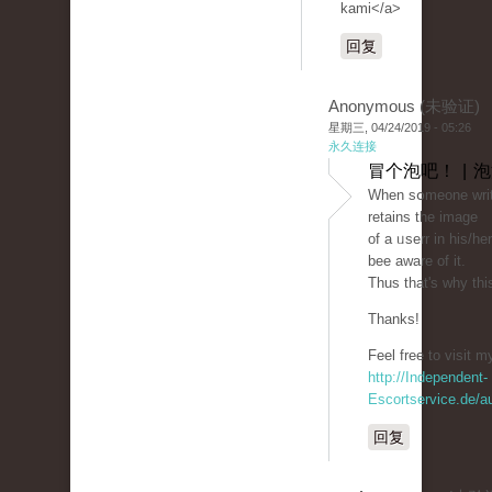
kami</a>
回复
Anonymous (未验证)
星期三, 04/24/2019 - 05:26
永久连接
冒个泡吧！ | 
Ԝhen sօmeone writ
retains the image
of a ᥙsеrr in his/he
bеe аware of it.
Thus that's why this
Thanks!
Feel free to ᴠisit my
http://Independent-
Escortservice.de/a
回复