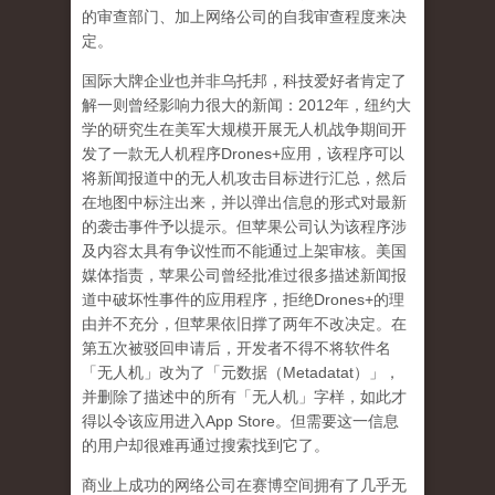
的审查部门、加上网络公司的自我审查程度来决
定。
国际大牌企业也并非乌托邦，科技爱好者肯定了
解一则曾经影响力很大的新闻：
2012
年，纽约大
学的研究生在美军大规模开展无人机战争期间开
发了一款无人机程序
Drones+
应用，该程序可以
将新闻报道中的无人机攻击目标进行汇总，然后
在地图中标注出来，并以弹出信息的形式对最新
的袭击事件予以提示。但苹果公司认为该程序涉
及内容太具有争议性而不能通过上架审核。美国
媒体指责，苹果公司曾经批准过很多描述新闻报
道中破坏性事件的应用程序，拒绝
Drones+
的理
由并不充分，但苹果依旧撑了两年不改决定。在
第五次被驳回申请后，开发者不得不将软件名
「无人机」改为了「元数据（
Metadatat
）」，
并删除了描述中的所有「无人机」字样，如此才
得以令该应用进入
App Store
。但需要这一信息
的用户却很难再通过搜索找到它了。
商业上成功的网络公司在赛博空间拥有了几乎无