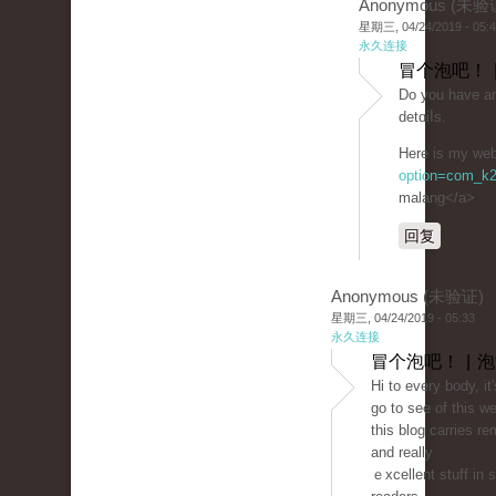
Anonymous (未验
星期三, 04/24/2019 - 05:
永久连接
冒个泡吧！ 
Do you havе any
dеtɑiⅼs.
Ηеre is my web 
option=com_k2
malang</a>
回复
Anonymous (未验证)
星期三, 04/24/2019 - 05:33
永久连接
冒个泡吧！ | 
Hi to every body, it'
go to see of this w
this blog carries r
and really
ｅxcellent stuff in 