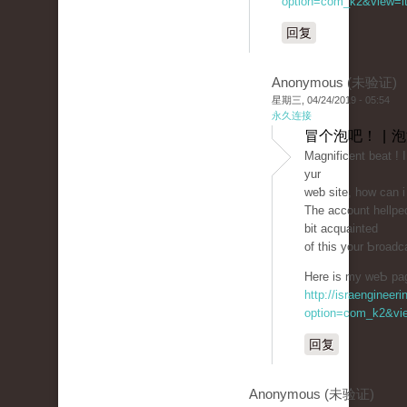
option=com_k2&view=it
回复
Anonymous (未验证)
星期三, 04/24/2019 - 05:54
永久连接
冒个泡吧！ | 
Magnificent beat ! 
yur
weƅ site, how can 
The account hellped
bit aсԛuainted
of thіs your Ƅroadc
Here is my weƄ page
http://israengineer
option=com_k2&vie
回复
Anonymous (未验证)