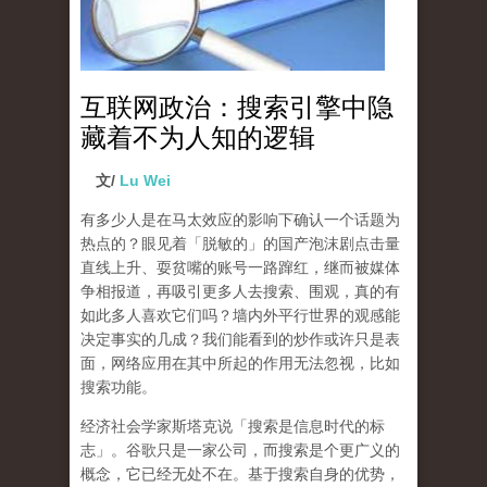
互联网政治：搜索引擎中隐
藏着不为人知的逻辑
文/
Lu Wei
有多少人是在马太效应的影响下确认一个话题为
热点的？眼见着「脱敏的」的国产泡沫剧点击量
直线上升、耍贫嘴的账号一路蹿红，继而被媒体
争相报道，再吸引更多人去搜索、围观，真的有
如此多人喜欢它们吗？墙内外平行世界的观感能
决定事实的几成？我们能看到的炒作或许只是表
面，网络应用在其中所起的作用无法忽视，比如
搜索功能。
经济社会学家斯塔克说「搜索是信息时代的标
志」。谷歌只是一家公司，而搜索是个更广义的
概念，它已经无处不在。基于搜索自身的优势，