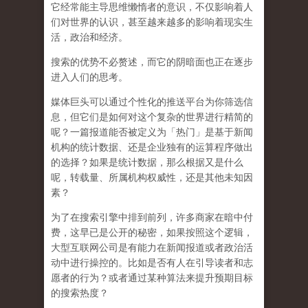
它经常能主导思维懒惰者的意识，不仅影响着人
们对世界的认识，
甚至越来越多的影响着现实生
活，政治和经济
。
搜索的优势不必赘述，而它的阴暗面也正在逐步
进入人们的思考。
媒体巨头可以通过个性化的推送平台为你筛选信
息，但它们是如何对这个复杂的世界进行精简的
呢？一篇报道能否被定义为「热门」是基于新闻
机构的统计数据、还是企业独有的运算程序做出
的选择？如果是统计数据，那么根据又是什么
呢，转载量、所属机构权威性，还是其他未知因
素？
为了在搜索引擎中排到前列，许多商家在暗中付
费，这早已是公开的秘密，如果按照这个逻辑，
大型互联网公司是有能力在新闻报道或者政治活
动中进行操控的。比如是否有人在引导读者和志
愿者的行为？或者通过某种算法来提升预期目标
的搜索热度？