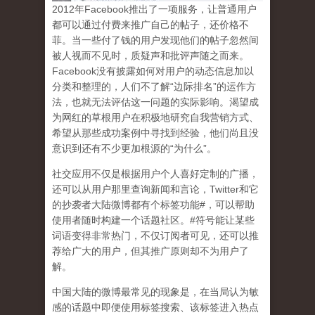
2
012
年
Facebook
推出了一项服务，让普通用户
都可以通过付费来推广自己的帖子，还价格不
菲。当一些付了钱的用户发现他们的帖子忽然间
被人视而不见时，质疑声和批评声随之而来。
Facebook
没有披露如何对用户的动态信息加以
分类和整理的，人们不了解
“
边际排名
”
的运作方
法，也就无法评估这一问题的实际影响。渴望成
为网红的草根用户在积极地研究自我营销方式、
希望从那些成功案例中寻找到经验，他们尚且没
意识到
还有不少更加根源的
“
为什么
”
。
社交应用不仅是根据用户个人喜好定制的广播，
还可以从用户那里查询新闻和言论，
Twitter
和它
的抄袭者大陆微博都有个标签功能
#
，可以帮助
使用者随时构建一个话题社区。
#
符号能让某些
词语变得非常热门，不仅订阅者可见，还可以推
荐给广大的用户，但其推广原则却不为用户了
解。
中国大陆的微博最常见的现象
是，在当局认为敏
感的话题中即便使用标签搜索、该标签进入热点