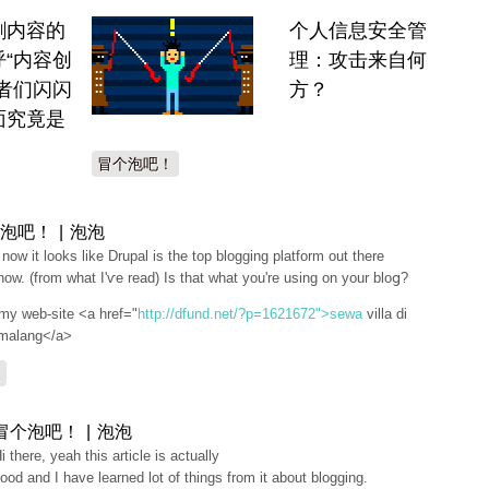
割内容的
个人信息安全管
“内容创
理：攻击来自何
者们闪闪
方？
面究竟是
冒个泡吧！
泡吧！ | 泡泡
 now it looks like Drupal is the top blogging platform out there
 now. (from what I'ѵe read) Is that what you're using on your bloց?
 my web-site <a href="
http://dfund.net/?p=1621672">sewa
villa di
 malang</a>
复
冒个泡吧！ | 泡泡
i thеre, yeah this article is actually
ood and I have learned lot of things from it about blogging.