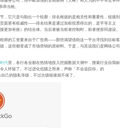
络服务公司
，用不断加强的管制条例（大棒）和人为的不平等竞争环
乖乖当枪。
节，它只是勾勒出一个轮廓：排名根据的是相关性和重要性，链接到
页面更有权威性
——
排名结果是通过加权投票得出的，是平等主义
接更加有效）的结合体。
当后者被当权者控制时，前者便形同虚设。
程师的工资要来自于广告商
——
那些渴望借助这一平台寻找到目标客
据，这些都变成了市场营销的原材料。于是，
与其说我们是网络公司
时代
里，各行各业都在热情地投入挖掘数据大潮中，搜索行业自我标
令人怀疑了。不过进化也随之而来，声称「不会追踪你」的
合自己的隐私等级，不过次级链接就不保了。