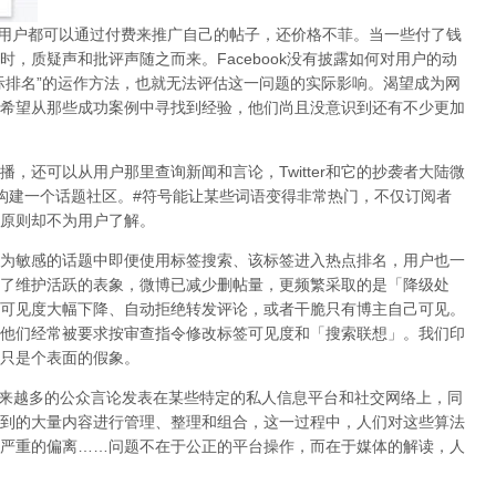
用户都可以通过付费来推广自己的帖子，还价格不菲。当一些付了钱
时，质疑声和批评声随之而来。
Facebook
没有披露如何对用户的动
际排名
”
的运作方法，也就无法评估这一问题的实际影响。渴望成为网
希望从那些成功案例中寻找到经验，他们尚且没意识到
还有不少更加
播，还可以从用户那里查询新闻和言论，
Twitter
和它的抄袭者大陆微
构建一个话题社区。
#
符号能让某些词语变得非常热门，不仅订阅者
原则却不为用户了解。
为敏感的话题中即便使用标签搜索、该标签进入热点排名，用户也一
了维护活跃的表象，微博已减少删帖量，更频繁采取的是「降级处
可见度大幅下降、自动拒绝转发评论，或者干脆只有博主自己可见。
他们经常被要求按审查指令修改标签可见度和「搜索联想」。
我们印
只是个表面的假象。
来越多的公众言论发表在某些特定的私人信息平台和社交网络上，同
到的大量内容进行管理、整理和组合，这一过程中，人们对这些算法
严重的偏离
……
问题不在于公正的平台操作，而在于媒体的解读，
人