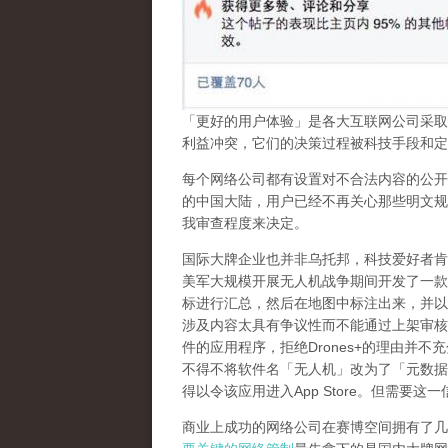
「更好的用户体验」是各大互联网公司采取
利益冲突，它们的决策过程被科技手段和定
每个网络公司都有设置对不合法内容的公开
的中国大陆，用户已经不再关心那些明文规
我审查程度来决定。
国际大牌企业也并非乌托邦，科技爱好者肯
美军大规模开展无人机战争期间开发了一款
标进行汇总，然后在地图中标注出来，并以
涉及内容太具有争议性而不能通过上架审核
件的应用程序，拒绝
Drones+
的理由并不充
不得不将软件名「无人机」改为了「元数据
得以令该应用进入
App Store
。但需要这一
商业上成功的网络公司在赛博空间拥有了几