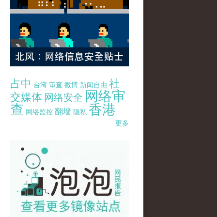
占中
社
台湾
审查
微博
新闻自由
网络审
交媒体
网络安全
查
香港
翻墙
网络监控
隐私
更多
pao-pao-banner-mirror-site-120814.jpg