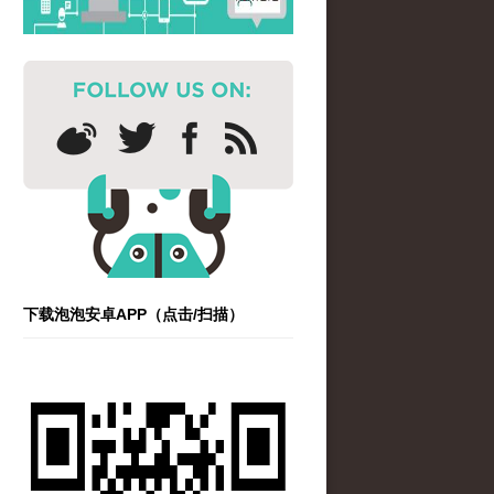
下载泡泡安卓APP（点击/扫描）