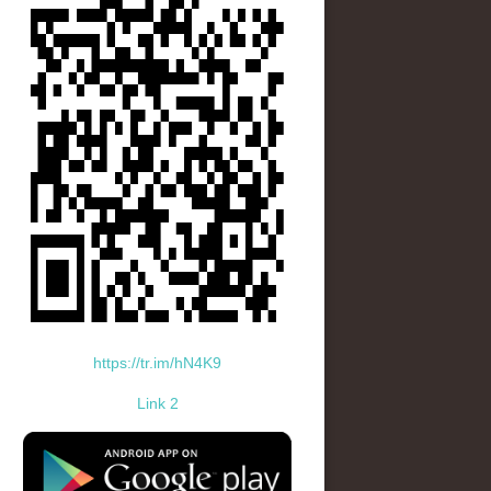
https://tr.im/hN4K9
Link 2
standard-icon-googleplay-app-store.png