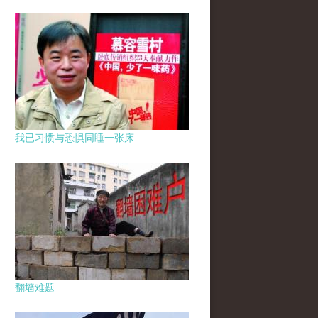
我已习惯与恐惧同睡一张床
翻墙难题