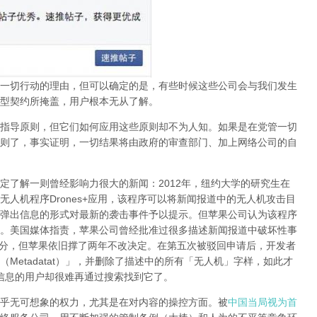
一切行动的理由，但可以确定的是，有些时候这些公司会与我们发生
型契约所掩盖，用户根本无从了解。
指导原则，但它们如何应用这些原则却不为人知。如果是在党管一切
则了，事实证明，
一切结果将由政府的审查部门、加上网络公司的自
定了解一则曾经影响力很大的新闻：
2012
年，纽约大学的研究生在
无人机程序
Drones+
应用，该程序可以将新闻报道中的无人机攻击目
弹出信息的形式对最新的袭击事件予以提示。但苹果公司认为该程序
。美国媒体指责，苹果公司曾经批准过很多描述新闻报道中破坏性事
分，但苹果依旧撑了两年不改决定。在第五次被驳回申请后，开发者
（
Metadatat
）」，并删除了描述中的所有「无人机」字样，如此才
信息的用户却很难再通过搜索找到它了。
乎无可想象的权力，尤其是在对内容的操控方面。被
中国当局视为首