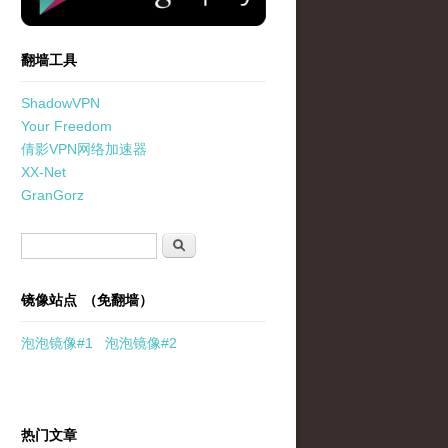
翻墙工具
ShadowVPN
Your Freedom
倩影VPN网络加速器
XX-Net
GranGorz
搜索表单
搜索
镜像站点 （免翻墙）
泡泡
镜像
#1
泡泡
镜像#2
热门文章