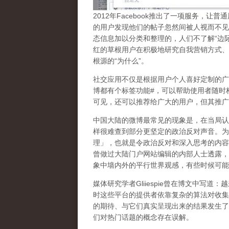
2
012
年
Facebook
推出了一项服务，让普通
的用户发现他们的帖子忽然间被人视而不见
态信息加以分类和整理的，人们不了解
“
边
红的草根用户在积极地研究自我营销方式、
根源的
“
为什么
”
。
社交应用不仅是根据用户个人喜好定制的广
博都有个标签功能
#
，可以帮助使用者随时
可见，还可以推荐给广大的用户，但其推广
中国大陆的微博最常见的现象
是，在当局认
样很难查到部分更坚定的政治反对声音。为
理」，也就是令政治反对和深入思考的内容
曾做过大陆门户网站编辑的内部人士透露，
象中墙内外的平行世界观感，有些时候可能
媒体研究学者
Gliiespie
曾在博文中写道：越
时这些平台的提供者依靠复杂的算法对收集
的期待、与它们真实呈现出来的结果发生了
们对热门话题的概念存在误解
。