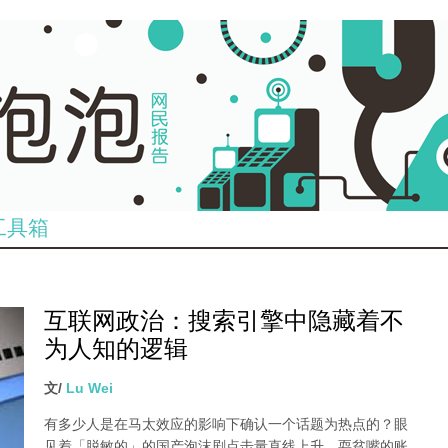
工具箱
互联网政治：搜索引擎中隐藏着不
为人知的逻辑
文/
Lu Wei
有多少人是在马太效应的影响下确认一个话题为热点的？眼
见着「脱敏的」的国产泡沫剧点击量直线上升、耍贫嘴的账