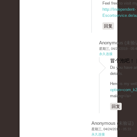
Feel free to ᴠisit my
http://Independent-
Escortservice.de/a
回复
Anonymous (未验
星期三, 04/24/2019 - 05:
永久连接
冒个泡吧！ 
Do you havе any
dеtɑiⅼs.
Ηеre is my web 
option=com_k2
malang</a>
回复
Anonymous (未验证)
星期三, 04/24/2019 - 05:33
永久连接