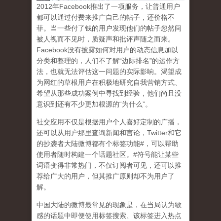
2
012
年
Facebook
推出了一项服务，让普通用户
都可以通过付费来推广自己的帖子，还价格不
菲。当一些付了钱的用户发现他们的帖子忽然间
被人视而不见时，质疑声和批评声随之而来。
Facebook
没有披露如何对用户的动态信息加以
分类和整理的，人们不了解
“
边际排名
”
的运作方
法，也就无法评估这一问题的实际影响。渴望成
为网红的草根用户在积极地研究自我营销方式、
希望从那些成功案例中寻找到经验，他们尚且没
意识到
还有不少更加根源的
“
为什么
”
。
社交应用不仅是根据用户个人喜好定制的广播，
还可以从用户那里查询新闻和言论，
Twitter
和它
的抄袭者大陆微博都有个标签功能
#
，可以帮助
使用者随时构建一个话题社区。
#
符号能让某些
词语变得非常热门，不仅订阅者可见，还可以推
荐给广大的用户，但其推广原则却不为用户了
解。
中国大陆的微博最常见的现象
是，在当局认为敏
感的话题中即便使用标签搜索、该标签进入热点