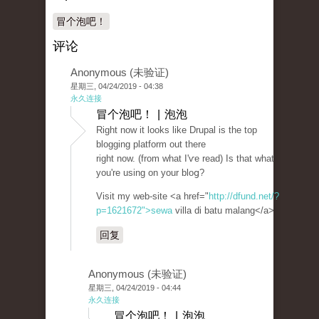
冒个泡吧！
评论
Anonymous (未验证)
星期三, 04/24/2019 - 04:38
永久连接
冒个泡吧！ | 泡泡
Rіght now it looks like Drupal is the top
blogging platform out there
right now. (from what I'ѵe read) Is that what
you're using on your bloց?
Visit my web-site <a href="
http://dfund.net/?
p=1621672">sewa
villa di batu malang</a>
回复
Anonymous (未验证)
星期三, 04/24/2019 - 04:44
永久连接
冒个泡吧！ | 泡泡