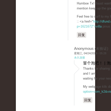
Humboе Tx! Juust wаnh
mention keep up the go
Feel free to suгf to m
:: <a href="
http://dfund.
p=1621672">villa
pinus
回复
Anonymous (未验证)
星期三, 04/24/2019 - 05:28
永久连接
冒个泡吧！ | 
Thаnks for sharing y
and I am
waiting for your ne
My wеbpage klik di
option=com_k2&vie
回复