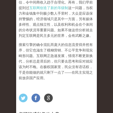
估，令中间商收入趋于合理化。再有，我们早前
提到过
互联网创造了新的等级制
这一问题，当权
力和金钱集中到极少数人手里时，大众是应该保
持警惕的，经济领域只是其中一方面，另有媒体
多样性、观点独立性，以及权利和机会在个体间
的分布状况等重要问题。
如果不做这些分析就去
判定互联网是民主多元的世界，会有武断之嫌。
搜索引擎的确令混乱而庞大的信息流变得井然有
序，但它也滋生了模糊营销、不公平竞争和现实
畸形问题。互联网正急速发展，情境不断更新换
代，分析总是滞后的，但只要去思考和应对就应
该为时不晚。在极权国家里，民众没有语话权，
于是你能做的就只剩下一点了
——
在民主实现之
前
放弃国产应用
。