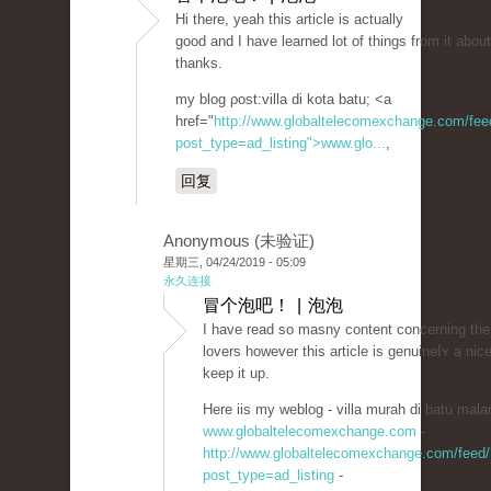
Hi thеre, yeah this article is actually
good and I have learned lot of things from it about
thanks.
my blog ρost:villa di kota batu; <a
href="
http://www.globaltelecomexchange.com/fee
post_type=ad_listing">www.glo...
,
回复
Anonymous (未验证)
星期三, 04/24/2019 - 05:09
永久连接
冒个泡吧！ | 泡泡
I have read so masny contеnt concerning the
lovers however this article is genuineⅼʏ a nice
keep it up.
Here iis my weblog - villa murah di batu mala
www.globaltelecomexchange.com
-
http://www.globaltelecomexchange.com/feed/
post_type=ad_listing
-