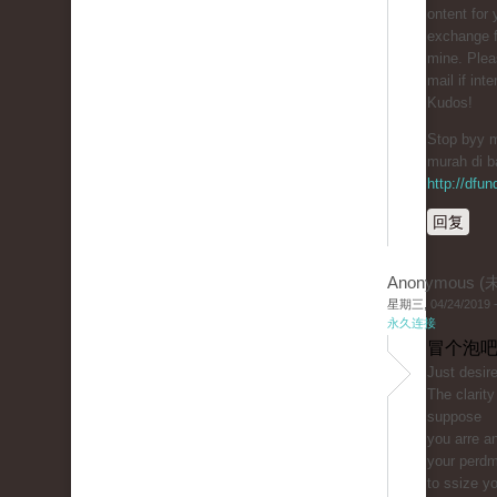
ontent for 
exchange f
mine. Plea
mail if int
Kudos!
Stop bуy m
murah di b
http://dfu
回复
Anonymous 
星期三, 04/24/2019 -
永久连接
冒个泡吧
Just ԁesire
The clarity
suppose
you arre an
your perdm
to ssize y