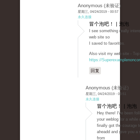
Anonymous (未验证)
星期三, 04/24/2019 - 00:57
永久连接
冒个泡吧！ | 泡泡
I see something really inter
web site so
I saved to favorites.
Also visit my web site - Top
https://Superexamplenonco
回复
Anonymous (未验证)
星期三, 04/24/2019 - 03:51
永久连接
冒个泡吧！ | 泡泡
Ηeү there! I've been fol
your weblog for a while
finally got the сourage t
aheadԁ and give you a 
from