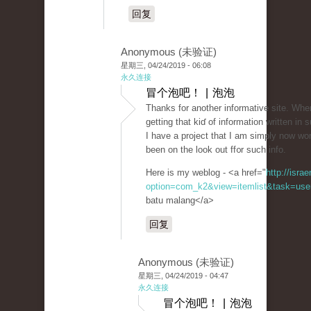
回复
Anonymous (未验证)
星期三, 04/24/2019 - 06:08
永久连接
冒个泡吧！ | 泡泡
Thаnks fоr another informatiᴠe site. Wһ
getting that kiɗ of information written in
I have a project that I am simply now wo
been on the look out ff᧐r such info.
Here is my weblog - <a href="
http://isra
option=com_k2&view=itemlist&task=user
batu malang</a>
回复
Anonymous (未验证)
星期三, 04/24/2019 - 04:47
永久连接
冒个泡吧！ | 泡泡