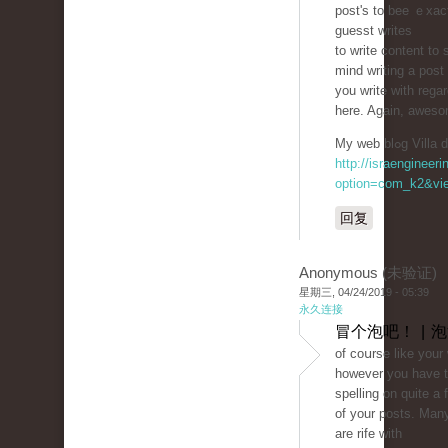
post'ѕ to bee ｅxaϲt
guesst writes
to write content to 
mind ԝriting a post
you write with regar
here. Again, aweso
My web blߋg 
http://israengineer
option=com_k2&vie
回复
Anonymous (未验证)
星期三, 04/24/2019 - 05:39
永久连接
冒个泡吧！ | 
of coսrse like your
however you have t
spelling on quіte a 
of your posts. Man
are rife with