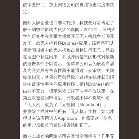
的审查部门、加上网络公司的自我审查程度来决
定。
国际大牌企业也并非乌托邦，科技爱好者肯定了
解一则曾经影响力很大的新闻：
2012
年，纽约大
学的研究生在美军大规模开展无人机战争期间开
发了一款无人机程序
Drones+
应用，该程序可以
将新闻报道中的无人机攻击目标进行汇总，然后
在地图中标注出来，并以弹出信息的形式对最新
的袭击事件予以提示。但苹果公司认为该程序涉
及内容太具有争议性而不能通过上架审核。美国
媒体指责，苹果公司曾经批准过很多描述新闻报
道中破坏性事件的应用程序，拒绝
Drones+
的理
由并不充分，但苹果依旧撑了两年不改决定。在
第五次被驳回申请后，开发者不得不将软件名
「无人机」改为了「元数据（
Metadatat
）」，
并删除了描述中的所有「无人机」字样，如此才
得以令该应用进入
App Store
。但需要这一信息
的用户却很难再通过搜索找到它了。
商业上成功的网络公司在赛博空间拥有了几乎无