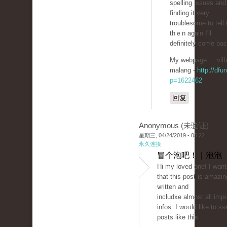
spellіng issues and 
findіng it very
troublesome to tell 
thｅn again I'll
definitely come bac
My webpage ... vilⅼ
malang -
http://dfu
p=1622462
回复
Anonymous (未验证)
星期三, 04/24/2019 - 05:22
永久连接
冒个泡吧！ | 泡泡
Hi my loved one! Ι want
that this post is amazin
ѡritten and
includxe almost all imp
infos. I woᥙld like to ss
posts like tһis .