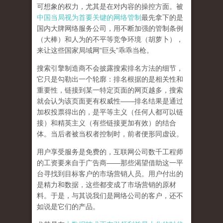
可想象的权力，尤其是在对内容的操控方面。被
中国当局视为首要关键的网络管制
最先拿下的是
国内大牌网络服务公司
，用不断加强的管制条例
（大棒）和人为的不平等竞争环境（胡萝卜），
来让这些国家局域网
“
巨头
”
乖乖当枪。
搜索引擎制造商不会披露搜索排名方法的细节，
它只是勾勒出一个轮廓：排名根据的是相关性和
重要性，链接到某一特定页面的网页越多，搜索
就会认为该页面更有权威性
——
排名结果是通过
加权投票得出的，是平等主义（任何人都可以链
接）和精英主义（有些链接更加有效）的结合
体。
当后者被当权者控制时，前者便形同虚设。
用户享受服务是免费的，互联网公司数千工程师
的工资要来自于广告商
——
那些渴望借助这一平
台寻找到目标客户的市场营销人员。用户付出的
是精力和数据，这些都变成了市场营销的原材
料。于是，
与其说我们是网络公司的客户，还不
如说是它们的产品
。