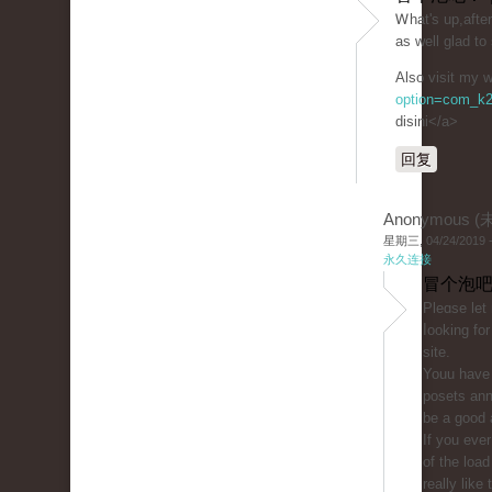
Ꮃhat's up,afte
as well glad t
Also visit my w
option=com_k2
disini</a>
回复
Anonymous 
星期三, 04/24/2019 -
永久连接
冒个泡吧
Ρleɑse let
ⅼooking for
sitе.
Youu һave 
posetѕ ann
be a good 
If you eve
of the load 
really like