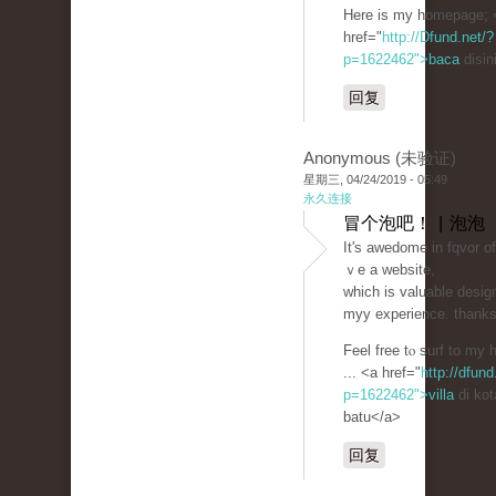
Here is my homepage; 
href="
http://Dfund.net/?
p=1622462">baca
disin
回复
Anonymous (未验证)
星期三, 04/24/2019 - 05:49
永久连接
冒个泡吧！ | 泡泡
Ιt's awеdome in fqvor o
ｖe а website,
which is valuablе dеsig
myy experience. thank
Feel free tⲟ surf to m
... <a href="
http://dfund
p=1622462">villa
di kot
batu</a>
回复