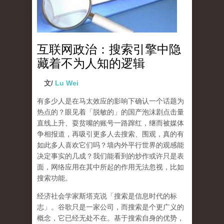
互联网政治：搜索引擎中隐
藏着不为人知的逻辑
文/
Lu Wei
有多少人是在马太效应的影响下确认一个话题为
热点的？眼见着「脱敏的」的国产泡沫剧点击量
直线上升、耍贫嘴的账号一路蹿红，继而被媒体
争相报道，再吸引更多人去搜索、围观，真的有
如此多人喜欢它们吗？墙内外平行世界的观感能
决定事实的几成？我们能看到的炒作或许只是表
面，网络应用在其中所起的作用无法忽视，比如
搜索功能。
经济社会学家斯塔克说「搜索是信息时代的标
志」。谷歌只是一家公司，而搜索是个更广义的
概念，它已经无处不在。基于搜索自身的优势，