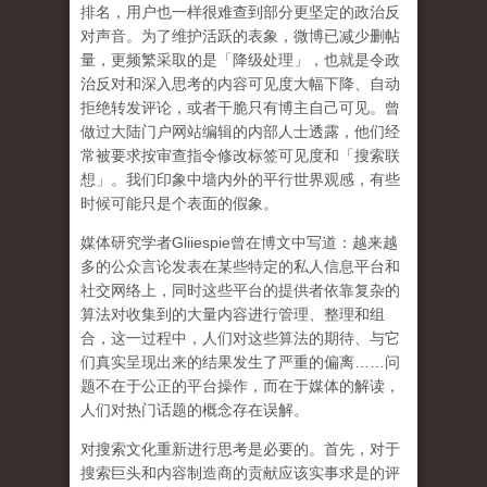
排名，用户也一样很难查到部分更坚定的政治反
对声音。为了维护活跃的表象，微博已减少删帖
量，更频繁采取的是「降级处理」，也就是令政
治反对和深入思考的内容可见度大幅下降、自动
拒绝转发评论，或者干脆只有博主自己可见。曾
做过大陆门户网站编辑的内部人士透露，他们经
常被要求按审查指令修改标签可见度和「搜索联
想」。
我们印象中墙内外的平行世界观感，有些
时候可能只是个表面的假象。
媒体研究学者
Gliiespie
曾在博文中写道：越来越
多的公众言论发表在某些特定的私人信息平台和
社交网络上，同时这些平台的提供者依靠复杂的
算法对收集到的大量内容进行管理、整理和组
合，这一过程中，人们对这些算法的期待、与它
们真实呈现出来的结果发生了严重的偏离
……
问
题不在于公正的平台操作，而在于媒体的解读，
人们对热门话题的概念存在误解
。
对搜索文化重新进行思考是必要的。首先，对于
搜索巨头和内容制造商的贡献应该实事求是的评