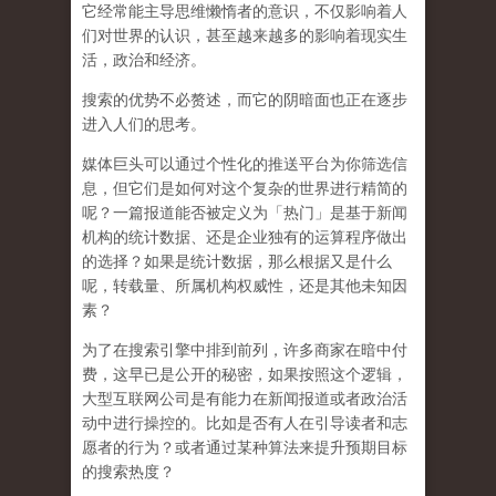
它经常能主导思维懒惰者的意识，不仅影响着人
们对世界的认识，
甚至越来越多的影响着现实生
活，政治和经济
。
搜索的优势不必赘述，而它的阴暗面也正在逐步
进入人们的思考。
媒体巨头可以通过个性化的推送平台为你筛选信
息，但它们是如何对这个复杂的世界进行精简的
呢？一篇报道能否被定义为「热门」是基于新闻
机构的统计数据、还是企业独有的运算程序做出
的选择？如果是统计数据，那么根据又是什么
呢，转载量、所属机构权威性，还是其他未知因
素？
为了在搜索引擎中排到前列，许多商家在暗中付
费，这早已是公开的秘密，如果按照这个逻辑，
大型互联网公司是有能力在新闻报道或者政治活
动中进行操控的。比如是否有人在引导读者和志
愿者的行为？或者通过某种算法来提升预期目标
的搜索热度？