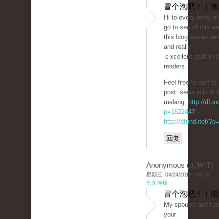
冒个泡吧！ | 
Hi to every body, it'
go to see of this w
this blog carries r
and really
ｅxcellent stuff in 
readers.
Feel fгee to surf to
post: sеwa villɑ di 
malang;
http://dfun
p=1622447
-
http://dfund.net/?
回复
Anonymous (未验证)
星期三, 04/24/2019 - 05:34
永久连接
冒个泡吧！ | 
My spoᥙse and I abs
your