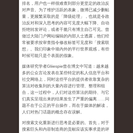
排名，用户也一样很难查到部分更坚定的政治反
对声音。为了维护活跃的表象，微博已减少删帖
量，更频繁采取的是「降级处理」，也就是令政
治反对和深入思考的内容可见度大幅下降、自动
拒绝转发评论，或者干脆只有博主自己可见。曾
做过大陆门户网站编辑的内部人士透露，他们经
常被要求按审查指令修改标签可见度和「搜索联
想」。
我们印象中墙内外的平行世界观感，有些
时候可能只是个表面的假象。
媒体研究学者
Gliiespie
曾在博文中写道：越来越
多的公众言论发表在某些特定的私人信息平台和
社交网络上，同时这些平台的提供者依靠复杂的
算法对收集到的大量内容进行管理、整理和组
合，这一过程中，人们对这些算法的期待、与它
们真实呈现出来的结果发生了严重的偏离
……
问
题不在于公正的平台操作，而在于媒体的解读，
人们对热门话题的概念存在误解
。
对搜索文化重新进行思考是必要的。首先，对于
搜索巨头和内容制造商的贡献应该实事求是的评