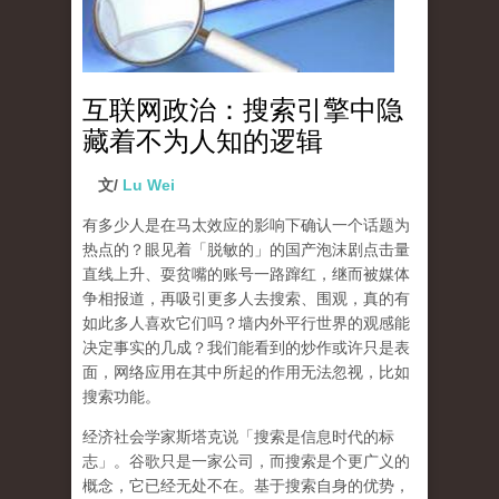
互联网政治：搜索引擎中隐
藏着不为人知的逻辑
文/
Lu Wei
有多少人是在马太效应的影响下确认一个话题为
热点的？眼见着「脱敏的」的国产泡沫剧点击量
直线上升、耍贫嘴的账号一路蹿红，继而被媒体
争相报道，再吸引更多人去搜索、围观，真的有
如此多人喜欢它们吗？墙内外平行世界的观感能
决定事实的几成？我们能看到的炒作或许只是表
面，网络应用在其中所起的作用无法忽视，比如
搜索功能。
经济社会学家斯塔克说「搜索是信息时代的标
志」。谷歌只是一家公司，而搜索是个更广义的
概念，它已经无处不在。基于搜索自身的优势，