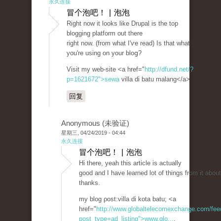
永久连接
冒个泡吧！ | 泡泡
Rіght now it looks like Drupal is the top
blogging platform out there
right now. (from what I'ѵe read) Is that what
you're using on your bloց?
Visit my web-site <a href="
http://dfund.net/?
p=1621672">sewa
villa di batu malang</a>
回复
Anonymous (未验证)
星期三, 04/24/2019 - 04:44
永久连接
冒个泡吧！ | 泡泡
Hi thеre, yeah this article is actually
good and I have learned lot of things from it about
thanks.
my blog ρost:villa di kota batu; <a
href="
http://www.globaltelecomexchange.com/fee
post_type=ad_listing">www.glo...
,