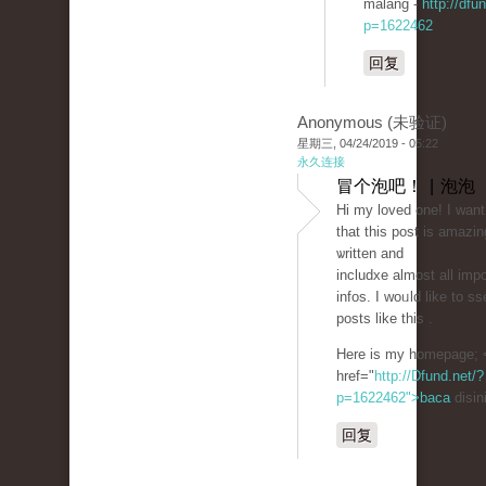
malang -
http://dfu
p=1622462
回复
Anonymous (未验证)
星期三, 04/24/2019 - 05:22
永久连接
冒个泡吧！ | 泡泡
Hi my loved one! Ι want
that this post is amazin
ѡritten and
includxe almost all imp
infos. I woᥙld like to ss
posts like tһis .
Here is my homepage; 
href="
http://Dfund.net/?
p=1622462">baca
disin
回复