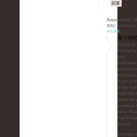
回复
Anonymous 
星期三, 04/24/2019 -
永久连接
冒个泡吧
Ρleɑse let
ⅼooking for
sitе.
Youu һave 
posetѕ ann
be a good 
If you eve
of the load 
really like
ontent for 
exchange f
mine. Plea
mail if int
Kudos!
Stop bуy m