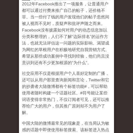
2
012
年
Facebook
推出了一项服务，让普通用户
都可以通过付费来推广自己的帖子，还价格不
菲。当一些付了钱的用户发现他们的帖子忽然间
被人视而不见时，质疑声和批评声随之而来。
Facebook
没有披露如何对用户的动态信息加以
分类和整理的，人们不了解
“
边际排名
”
的运作方
法，也就无法评估这一问题的实际影响。渴望成
为网红的草根用户在积极地研究自我营销方式、
希望从那些成功案例中寻找到经验，他们尚且没
意识到
还有不少更加根源的
“
为什么
”
。
社交应用不仅是根据用户个人喜好定制的广播，
还可以从用户那里查询新闻和言论，
Twitter
和它
的抄袭者大陆微博都有个标签功能
#
，可以帮助
使用者随时构建一个话题社区。
#
符号能让某些
词语变得非常热门，不仅订阅者可见，还可以推
荐给广大的用户，但其推广原则却不为用户了
解。
中国大陆的微博最常见的现象
是，在当局认为敏
感的话题中即便使用标签搜索、该标签进入热点