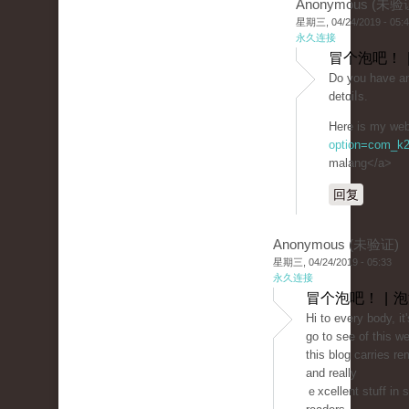
Anonymous (未验
星期三, 04/24/2019 - 05:
永久连接
冒个泡吧！ 
Do you havе any
dеtɑiⅼs.
Ηеre is my web 
option=com_k2
malang</a>
回复
Anonymous (未验证)
星期三, 04/24/2019 - 05:33
永久连接
冒个泡吧！ | 
Hi to every body, it'
go to see of this w
this blog carries r
and really
ｅxcellent stuff in 