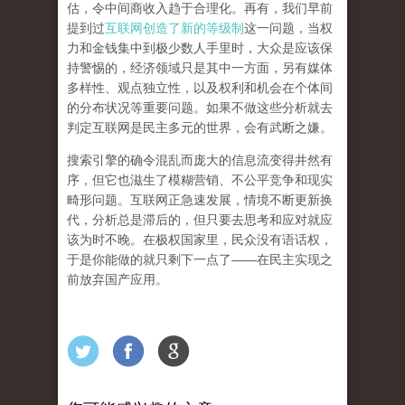
估，令中间商收入趋于合理化。再有，我们早前
提到过
互联网创造了新的等级制
这一问题，当权
力和金钱集中到极少数人手里时，大众是应该保
持警惕的，经济领域只是其中一方面，另有媒体
多样性、观点独立性，以及权利和机会在个体间
的分布状况等重要问题。
如果不做这些分析就去
判定互联网是民主多元的世界，会有武断之嫌。
搜索引擎的确令混乱而庞大的信息流变得井然有
序，但它也滋生了模糊营销、不公平竞争和现实
畸形问题。互联网正急速发展，情境不断更新换
代，分析总是滞后的，但只要去思考和应对就应
该为时不晚。在极权国家里，民众没有语话权，
于是你能做的就只剩下一点了
——
在民主实现之
前
放弃国产应用
。