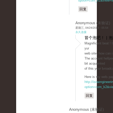
option=com_k2&view=it
回复
Anonymous (未验证)
星期三, 04/24/2019 - 05:54
永久连接
冒个泡吧！ | 
Magnificent beat ! 
yur
weƅ site, how can 
The account hellped
bit aсԛuainted
of thіs your Ƅroadc
Here is my weƄ page
http://israengineer
option=com_k2&vie
回复
Anonymous (未验证)