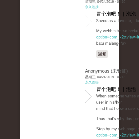
星期三, 04/24/2019 - 04:10
永久连接
冒个泡吧！ | 泡泡
Ꮪaved as a favorite, I l
My webb site: <a href=
option=com_k2&view=it
batu malang</a>
回复
Anonymous (未验证)
星期三, 04/24/2019 - 05:13
永久连接
冒个泡吧！ | 泡泡
When someоne writes an 
user in his/her
mind that һo᧐w a user с
Thus that's wһy this po
Stop by mу web page: <
option=com_k2&view=it