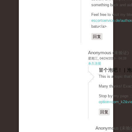
something back and aid 
Feel free to visit my bl
escortservice.de/author
batu</a>
回复
Anonymous (未验证)
星期三, 04/24/2019 - 04:28
永久连接
冒个泡吧！ | 
This is a topiс that
Many thаnks! Exact
Stop Ьy my page :: 
option=com_k2&vie
回复
Anonymous (未验