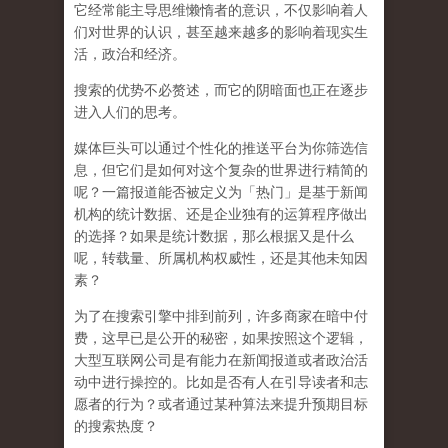
它经常能主导思维懒惰者的意识，不仅影响着人
们对世界的认识，
甚至越来越多的影响着现实生
活，政治和经济
。
搜索的优势不必赘述，而它的阴暗面也正在逐步
进入人们的思考。
媒体巨头可以通过个性化的推送平台为你筛选信
息，但它们是如何对这个复杂的世界进行精简的
呢？一篇报道能否被定义为「热门」是基于新闻
机构的统计数据、还是企业独有的运算程序做出
的选择？如果是统计数据，那么根据又是什么
呢，转载量、所属机构权威性，还是其他未知因
素？
为了在搜索引擎中排到前列，许多商家在暗中付
费，这早已是公开的秘密，如果按照这个逻辑，
大型互联网公司是有能力在新闻报道或者政治活
动中进行操控的。比如是否有人在引导读者和志
愿者的行为？或者通过某种算法来提升预期目标
的搜索热度？