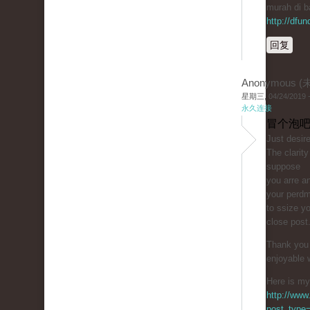
murah di b
http://dfu
回复
Anonymous 
星期三, 04/24/2019 -
永久连接
冒个泡吧
Just ԁesire
The clarity
suppose
you arre an
your perdm
to ssize y
close post
Thank you 
enjoyable 
Here is my 
http://www
post_type=