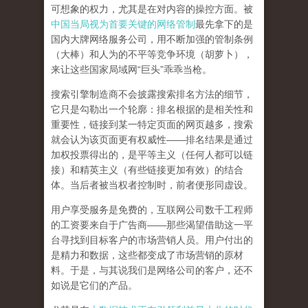
可想象的权力，尤其是在对内容的操控方面。被
中国当局视为首要关键的网络管制
最先拿下的是
国内大牌网络服务公司
，用不断加强的管制条例
（大棒）和人为的不平等竞争环境（胡萝卜），
来让这些国家局域网
“
巨头
”
乖乖当枪。
搜索引擎制造商不会披露搜索排名方法的细节，
它只是勾勒出一个轮廓：排名根据的是相关性和
重要性，链接到某一特定页面的网页越多，搜索
就会认为该页面更有权威性
——
排名结果是通过
加权投票得出的，是平等主义（任何人都可以链
接）和精英主义（有些链接更加有效）的结合
体。
当后者被当权者控制时，前者便形同虚设。
用户享受服务是免费的，互联网公司数千工程师
的工资要来自于广告商
——
那些渴望借助这一平
台寻找到目标客户的市场营销人员。用户付出的
是精力和数据，这些都变成了市场营销的原材
料。于是，
与其说我们是网络公司的客户，还不
如说是它们的产品
。