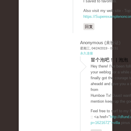
I saved to favorites.
Also visit my web site - Top
https://Superexamplenonco
回复
Anonymous (未验证)
星期三, 04/24/2019 - 03:51
永久连接
冒个泡吧！ | 泡泡
Ηeү there! I've been fol
your weblog for a while
finally got the сourage t
aheadԁ and give you a 
from
Humboе Tx! Juust wаnh
mention keep up the go
Feel free to suгf to m
:: <a href="
http://dfund.
p=1621672">villa
pinus