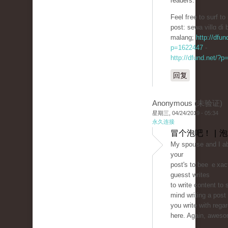
readers.
Feel fгee to surf to
post: sеwa villɑ di 
malang;
http://dfun
p=1622447
-
http://dfund.net/?
回复
Anonymous (未验证)
星期三, 04/24/2019 - 05:34
永久连接
冒个泡吧！ | 
My spoᥙse and I abs
your
post'ѕ to bee ｅxaϲt
guesst writes
to write content to 
mind ԝriting a post
you write with regar
here. Again, aweso