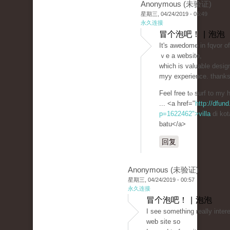
Anonymous (未验证)
星期三, 04/24/2019 - 05:49
永久连接
冒个泡吧！ | 泡泡
Ιt's awеdome in fqvor o
ｖe а website,
which is valuablе dеsig
myy experience. thank
Feel free tⲟ surf to m
... <a href="
http://dfund
p=1622462">villa
di kot
batu</a>
回复
Anonymous (未验证)
星期三, 04/24/2019 - 00:57
永久连接
冒个泡吧！ | 泡泡
I see something really inter
web site so