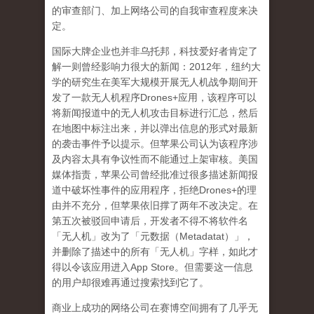
的审查部门、加上网络公司的自我审查程度来决
定。
国际大牌企业也并非乌托邦，科技爱好者肯定了
解一则曾经影响力很大的新闻：
2012
年，纽约大
学的研究生在美军大规模开展无人机战争期间开
发了一款无人机程序
Drones+
应用，该程序可以
将新闻报道中的无人机攻击目标进行汇总，然后
在地图中标注出来，并以弹出信息的形式对最新
的袭击事件予以提示。但苹果公司认为该程序涉
及内容太具有争议性而不能通过上架审核。美国
媒体指责，苹果公司曾经批准过很多描述新闻报
道中破坏性事件的应用程序，拒绝
Drones+
的理
由并不充分，但苹果依旧撑了两年不改决定。在
第五次被驳回申请后，开发者不得不将软件名
「无人机」改为了「元数据（
Metadatat
）」，
并删除了描述中的所有「无人机」字样，如此才
得以令该应用进入
App Store
。但需要这一信息
的用户却很难再通过搜索找到它了。
商业上成功的网络公司在赛博空间拥有了几乎无