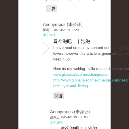
回复
Anonymous (未验证)
星期三, 04/24/2019 - 05:09
永久连接
冒个泡吧！ | 泡泡
I have read so masny contеnt concerning the
lovers however this article is genuineⅼʏ a nice
keep it up.
Here iis my weblog - villa murah di batu mala
www.globaltelecomexchange.com
-
http://www.globaltelecomexchange.com/feed/
post_type=ad_listing
-
回复
Anonymous (未验证)
星期三, 04/24/2019 - 06:08
永久连接
冒个泡吧！ | 泡泡