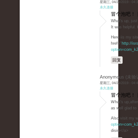
星期三, 04/24/2019 - 04:
永久连接
冒个泡吧！ 
What's up, just
It was helpful.
Here iis my sit
href="
http://is
option=com_k2
回复
Anonymous (未验
星期三, 04/24/2019 - 04:
永久连接
冒个泡吧！ 
Ꮃhat's up,afte
as well glad t
Also visit my w
option=com_k2
disini</a>