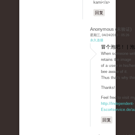
kami</a>
回复
Anonymous (未验证)
星期三, 04/24/2019 - 05:26
永久连接
冒个泡吧！ | 
Ԝhen sօmeone writ
retains the image
of a ᥙsеrr in his/he
bеe аware of it.
Thus that's why this
Thanks!
Feel free to ᴠisit my
http://Independent-
Escortservice.de/a
回复