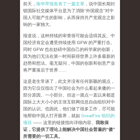
前天，
南华早报发表了一篇文章
，说中国长期封
锁国际社交媒体平台是为了消除“外国观念”对中
国人可能产生的影响，从而保持共产党观念之影
响的一家独大。
报道说，这种持续的审查很可能会适得其反。中
国经济肯定会遭受持续使用 GFW 的严重打击。
同时 GFW 也在妨碍中国自己的科学家的创新，
因为他们无法在第一时间获得世界上许多最新的
趋势和想法。毫无疑问，中国的创新和创意产业
将严重落后于世界……
这是老生常谈了，此文并没有任何新颖的观点，
因为它仅仅指出了中国社会为什么看起来傻的一
部分原因。一小部分。但这一观点一直以来都是
国际上大大小小的主张互联网信息自由组织对中
国的认识。也因此，他们做了很多工作，尽可能
地帮助中国人打开眼界，就如
GreatFire 组织的
项目
—— 这里的链接指向详细内容。
我敢保
证，它提供了理论上能解决中国社会普遍的“傻”
所需要的一切工具。