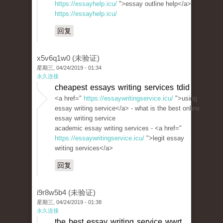
https://essayhelp.icu/
">essay outline help</a>
https://essayhelp.icu/
回复
x5v6q1w0 (未验证)
星期三, 04/24/2019 - 01:34
永久连接
cheapest essays writing services tdid
<a href="
https://essaywritingservice.icu/
">using
essay writing service</a> - what is the best online
essay writing service
academic essay writing services - <a href="
https://essaywritingservice.icu/
">legit essay
writing services</a>
回复
i9r8w5b4 (未验证)
星期三, 04/24/2019 - 01:38
永久连接
the best essay writing service wwrt