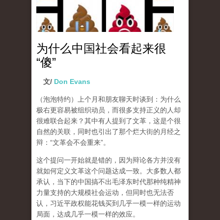
为什么中国社会看起来很
“傻”
文/
Don Evans
（泡泡特约）
上个月和朋友聊天时谈到：为什么
极右更容易被组织动员，而很多支持正义的人却
很难联合起来？其中有人提到了文革，这是个很
自然的关联，同时也引出了那个烂大街的月经之
辩：“文革会不会重来”。
这个提问一开始就是错的，因为辩论各方并没有
就如何定义文革这个问题达成一致。大多数人都
承认，当下的中国搞不出毛泽东时代那种纯精神
力量支持的大规模社会运动，但同时也无法否
认，习近平政权能花钱买到几乎一模一样的运动
局面，达成几乎一模一样的效应。