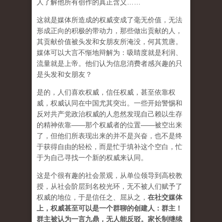
人了解他所有创作的真正含义……
这就是媒体所造成的权威变成了毫无价值，无法
形成正向的积极的带动力，那些做出贡献的人，
其贡献价值被头发和女朋友所淹没，何其荒唐。
媒体可以大言不惭地辩解为：吸睛度就是利润、
流量就是上帝。他们认为信息消费者感兴趣的只
是头发和女朋友？
是的，人们喜欢权威，信任权威，甚至依靠权
威，权威认同在中国尤其突出。一些开始警惕和
反对共产党政治权威的人忽然发现自己赖以生存
的精神依靠——那个权威者的位置——被空出来
了，但他们所表现出来的并不是兴奋，也不是终
于获得自由的轻松，而是忙于填补这个空白，忙
于为自己寻找一个新的权威来认同。
这是个很有趣的社会景观，从单位领导到高校教
授，从社会阶层到名校光环，无不被人们赋予了
权威的地位，于是信任之、屈从之，
在社交媒体
上，权威甚至可以是一个群聊的创建人：群主！
群主被认为一言九鼎，无人能反驳。家长制继续