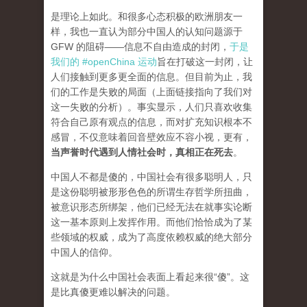
是理论上如此。和很多心态积极的欧洲朋友一
样，我也一直认为部分中国人的认知问题源于
GFW 的阻碍——信息不自由造成的封闭，
于是
我们的 #openChina 运动
旨在打破这一封闭，让
人们接触到更多更全面的信息。但目前为止，我
们的工作是失败的局面（
上面链接指向了我们对
这一失败的分析
）。事实显示，人们只喜欢收集
符合自己原有观点的信息，而对扩充知识根本不
感冒，不仅意味着回音壁效应不容小视，更有，
当声誉时代遇到人情社会时，真相正在死去
。
中国人不都是傻的，中国社会有很多聪明人，只
是这份聪明被形形色色的所谓生存哲学所扭曲，
被意识形态所绑架，他们已经无法在就事实论断
这一基本原则上发挥作用。而他们恰恰成为了某
些领域的权威，成为了高度依赖权威的绝大部分
中国人的信仰。
这就是为什么中国社会表面上看起来很“傻”。这
是比真傻更难以解决的问题。