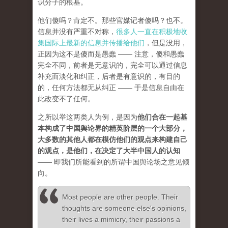
识分子的根基。
他们傻吗？肯定不。那些官媒记者傻吗？也不。
信息并没有严重不对称，
很多人一直在积极地收
集国际上最新的信息并传播给他们
，但是没用，
正因为这不是傻而是愚蠢 —— 注意，傻和愚蠢
完全不同，前者是无意识的，完全可以通过信息
补充而淡化和纠正，后者是有意识的，有目的
的，任何方法都无从纠正 —— 于是信息自由在
此改变不了任何。
之所以举这两类人为例，是因为
他们合在一起基
本构成了中国舆论界的精英阶层的一个大部分，
大多数的其他人都在模仿他们的观点来构建自己
的观点，是他们，在决定了大半中国人的认知
—— 即我们所能看到的所谓中国舆论场之意见倾
向。
Most people are other people. Their
thoughts are someone else's opinions,
their lives a mimicry, their passions a