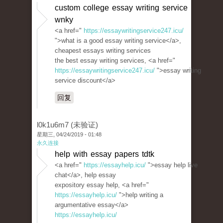
custom college essay writing service
wnky
<a href="
https://essaywritingservice247.icu/
">what is a good essay writing service</a>,
cheapest essays writing services
the best essay writing services, <a href="
https://essaywritingservice247.icu/
">essay writing
service discount</a>
回复
l0k1u6m7 (未验证)
星期三, 04/24/2019 - 01:48
永久连接
help with essay papers tdtk
<a href="
https://essayhelp.icu/
">essay help live
chat</a>, help essay
expository essay help, <a href="
https://essayhelp.icu/
">help writing a
argumentative essay</a>
https://essayhelp.icu/