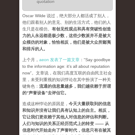
quotation
Oscar Wilde 说过，绝大部分人都活成了别人，
他们跟着别人的意见、别的生活方式，他们的人
生只是在模仿。
有创见性观点和具有突破性创造
力的人永远都是极少数，这些少数派并不是被大
众模仿的对象，恰恰相反，他们是被大众所鄙夷
和排斥的人
。
上个月，
aeon 发表了一篇文章
：“Say goodbye
to the information age: it’s all about reputation
now”。文章说，在我们高度互联的自由民主社会
里，未受到重视的知识悖论在其中扮演了一种关
键角色：
流通的信息量越多，我们越依赖于所谓
的“声誉设备”去评估它
。
造成这种悖论的原因是，
今天大量获取到的信息
和知识并没有让我们具有认知上的自主。相反，
它让我们更依赖于其他人对信息的评估和判断。
人们与知识的关系正经历范式上的转变 ——
从
信息时代开始走向了声誉时代，信息只有在被其