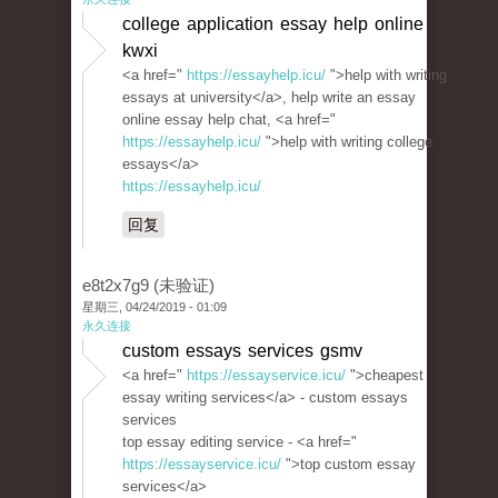
college application essay help online
kwxi
<a href="
https://essayhelp.icu/
">help with writing
essays at university</a>, help write an essay
online essay help chat, <a href="
https://essayhelp.icu/
">help with writing college
essays</a>
https://essayhelp.icu/
回复
e8t2x7g9 (未验证)
星期三, 04/24/2019 - 01:09
永久连接
custom essays services gsmv
<a href="
https://essayservice.icu/
">cheapest
essay writing services</a> - custom essays
services
top essay editing service - <a href="
https://essayservice.icu/
">top custom essay
services</a>