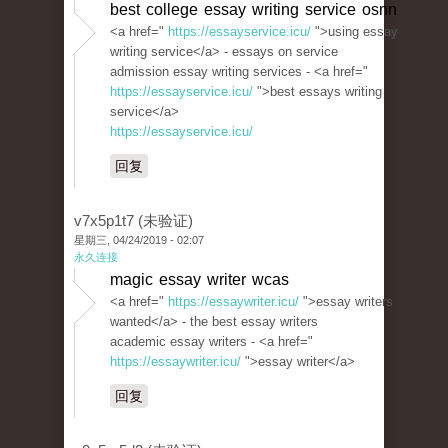
best college essay writing service osnn
<a href="
https://essayservice.icu/
">using essay
writing service</a> - essays on service
admission essay writing services - <a href="
https://essayservice.icu/
">best essays writing
service</a>
https://essayservice.icu/
回复
v7x5p1t7 (未验证)
星期三, 04/24/2019 - 02:07
永久连接
magic essay writer wcas
<a href="
https://essaywriter.icu/
">essay writers
wanted</a> - the best essay writers
academic essay writers - <a href="
https://essaywriter.icu/
">essay writer</a>
回复