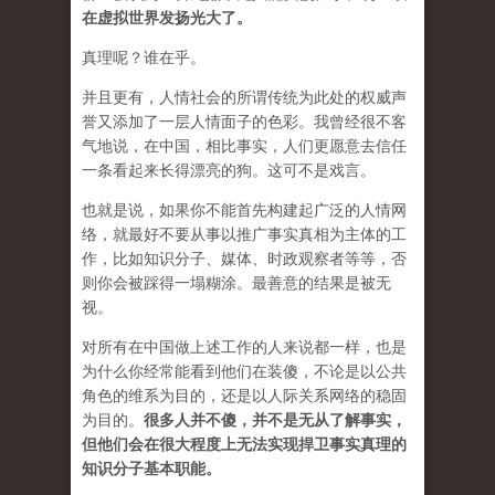
在虚拟世界发扬光大了。
真理呢？谁在乎。
并且更有，人情社会的所谓传统为此处的权威声
誉又添加了一层人情面子的色彩。我曾经很不客
气地说，在中国，相比事实，人们更愿意去信任
一条看起来长得漂亮的狗。这可不是戏言。
也就是说，如果你不能首先构建起广泛的人情网
络，就最好不要从事以推广事实真相为主体的工
作，比如知识分子、媒体、时政观察者等等，否
则你会被踩得一塌糊涂。最善意的结果是被无
视。
对所有在中国做上述工作的人来说都一样，也是
为什么你经常能看到他们在装傻，不论是以公共
角色的维系为目的，还是以人际关系网络的稳固
为目的。
很多人并不傻，并不是无从了解事实，
但他们会在很大程度上无法实现捍卫事实真理的
知识分子基本职能。