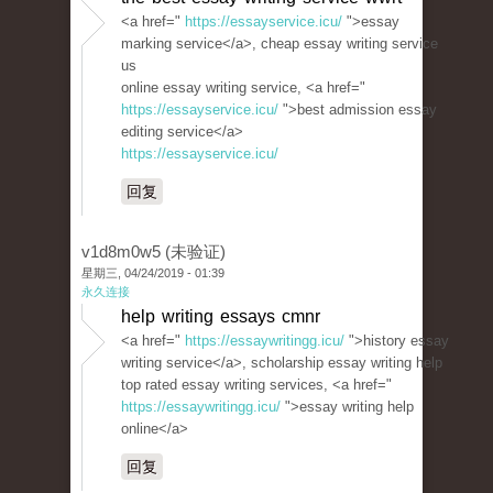
<a href="
https://essayservice.icu/
">essay
marking service</a>, cheap essay writing service
us
online essay writing service, <a href="
https://essayservice.icu/
">best admission essay
editing service</a>
https://essayservice.icu/
回复
v1d8m0w5 (未验证)
星期三, 04/24/2019 - 01:39
永久连接
help writing essays cmnr
<a href="
https://essaywritingg.icu/
">history essay
writing service</a>, scholarship essay writing help
top rated essay writing services, <a href="
https://essaywritingg.icu/
">essay writing help
online</a>
回复