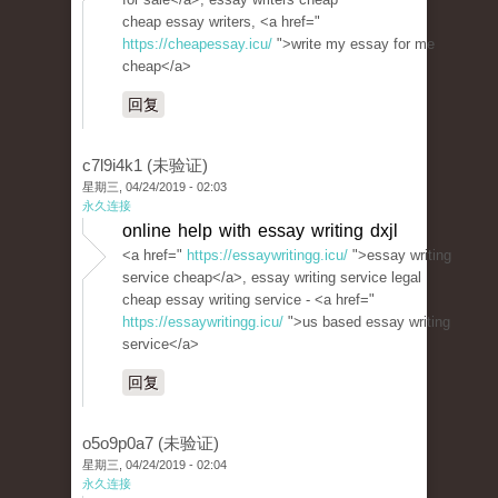
cheap essay writers, <a href="
https://cheapessay.icu/
">write my essay for me
cheap</a>
回复
c7l9i4k1 (未验证)
星期三, 04/24/2019 - 02:03
永久连接
online help with essay writing dxjl
<a href="
https://essaywritingg.icu/
">essay writing
service cheap</a>, essay writing service legal
cheap essay writing service - <a href="
https://essaywritingg.icu/
">us based essay writing
service</a>
回复
o5o9p0a7 (未验证)
星期三, 04/24/2019 - 02:04
永久连接