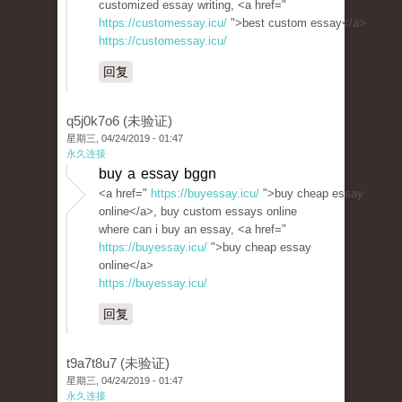
customized essay writing, <a href="
https://customessay.icu/
">best custom essay</a>
https://customessay.icu/
回复
q5j0k7o6 (未验证)
星期三, 04/24/2019 - 01:47
永久连接
buy a essay bggn
<a href="
https://buyessay.icu/
">buy cheap essay
online</a>, buy custom essays online
where can i buy an essay, <a href="
https://buyessay.icu/
">buy cheap essay
online</a>
https://buyessay.icu/
回复
t9a7t8u7 (未验证)
星期三, 04/24/2019 - 01:47
永久连接