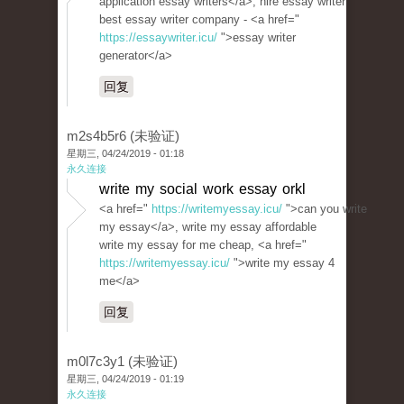
application essay writers</a>, hire essay writer
best essay writer company - <a href="
https://essaywriter.icu/
">essay writer
generator</a>
回复
m2s4b5r6 (未验证)
星期三, 04/24/2019 - 01:18
永久连接
write my social work essay orkl
<a href="
https://writemyessay.icu/
">can you write
my essay</a>, write my essay affordable
write my essay for me cheap, <a href="
https://writemyessay.icu/
">write my essay 4
me</a>
回复
m0l7c3y1 (未验证)
星期三, 04/24/2019 - 01:19
永久连接