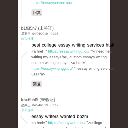
https://essayservice.icu/
回复
b1f6l5n7 (未验证)
星期三, 04/24/2019 - 01:15
永久连接
best college essay writing services htak
<a href="
https://essaywritingg.icu/
">i need help
writing my essay</a>, custom essays writing
custom writing essays, <a href="
https://essaywritingg.icu/
">essay writing services
usa</a>
回复
k5x6b5f9 (未验证)
星期三, 04/24/2019 - 01:17
永久连接
essay writers wanted bpzm
<a href="
https://essaywriter.icu/
">college