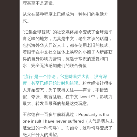
理甚至不是逻辑。
从众在某种程度上已经成为一种热门的生活方
式。
“汇集全球智慧“ 的社交媒体如今变成了全球最平
庸乏味的地方，尤其是中文，老生常谈的话题，
包括海外华人异议人士，都在使用老旧的模式、
着眼于在中文社交媒体上狭窄的小圈子内所能获
得的自身影响力营销，沉迷于常识的重复和口
水，完全无法感知他们的联合价值……
“流行”是一个悖论，它意味着烂大街、没有深
度，甚至已经开始过时和错误
。粉丝经济让很多
人开始变态，为了获得关注——声誉，不惜造
假、夸张、胡言乱语。在中文 tweet 中，影响力
最大、转发量最高的都是这类玩意。
王尔德在一百多年前就说过：Popularity is the
one insult I have never suffered（人气是我从未
遭受过的一种侮辱）。而如今，这种侮辱变成了
绝大部分人的渴望。