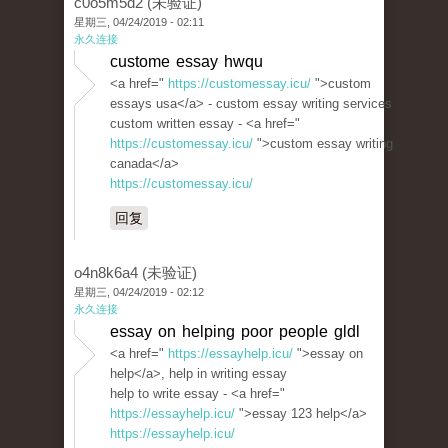
c0o5m5d2 (未验证)
星期三, 04/24/2019 - 02:11
永久连接
custome essay hwqu
<a href="
https://customessay.icu/
">custom
essays usa</a> - custom essay writing services
custom written essay - <a href="
https://customessay.icu/
">custom essay writing
canada</a>
https://customessay.icu/
回复
o4n8k6a4 (未验证)
星期三, 04/24/2019 - 02:12
永久连接
essay on helping poor people gldl
<a href="
https://essayhelp.icu/
">essay on
help</a>, help in writing essay
help to write essay - <a href="
https://essayhelp.icu/
">essay 123 help</a>
https://essayhelp.icu/