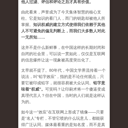
他人过滤、评估和评论之后才具有价值。
由此看来，声誉成为了今天集体智慧的核心支
柱。它是知识的看门人，而门的钥匙却被他人所
掌握。
知识权威的建立方式使得我们依赖于其他
人不可避免的偏见判断上，而我们大多数人对此
一无所知……
这并不是什么新鲜事，在中国这样的长期封闭和
自闭的社会里，可以说一贯如此，仅仅是互联网
的信息爆炸让这一现象被高度突出化了。
太早就不提了。80年代，中国文学界流传着一个
说法，叫“铅字效应”，指的是不论任何观点，只
要它被印成铅字，就很容易被大众认同。
铅字意
味着“权威”
。
可笑吗？让印刷术将一个傻逼变成
真理代言人？但在中国，当时的人们就是这样认
为的。
如今这一“效应”在互联网上形成了镜像——只要
是“名人”专栏，不管它喷的什么玩意儿，都能获
得广泛认同。媒体最看重的是知名度，而不是真