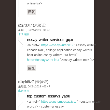
online</a>
回复
i2q7d9r7 (未验证)
星期三, 04/24/2019 - 01:42
永久连接
essay writer services gqxn
<a href="
https://essaywriter.icu/
">essay writers
canada</a>, college application essay writers
best online essay writers, <a href="
https://essaywriter.icu/
">essay writers net</a>
回复
e1q4d9z7 (未验证)
星期三, 04/24/2019 - 01:47
永久连接
top custom essays yaou
<a href="
https://customessay.icu/
">custom essay
org</a> - customer essay