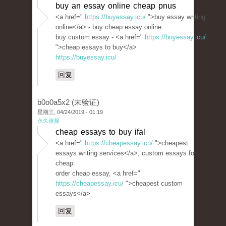
buy an essay online cheap pnus
<a href="
https://buyessay.icu/
">buy essay writing
online</a> - buy cheap essay online
buy custom essay - <a href="
https://buyessay.icu/
">cheap essays to buy</a>
https://buyessay.icu/
回复
b0o0a5x2 (未验证)
星期三, 04/24/2019 - 01:19
永久连接
cheap essays to buy ifal
<a href="
https://cheapessay.icu/
">cheapest
essays writing services</a>, custom essays for
cheap
order cheap essay, <a href="
https://cheapessay.icu/
">cheapest custom
essays</a>
回复