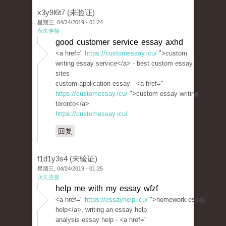
x3y9l6t7 (未验证)
星期三, 04/24/2019 - 01:24
永久连接
good customer service essay axhd
<a href="
https://customessay.icu/
">custom
writing essay service</a> - best custom essay
sites
custom application essay - <a href="
https://customessay.icu/
">custom essay writing
toronto</a>
https://customessay.icu/
回复
f1d1y3s4 (未验证)
星期三, 04/24/2019 - 01:25
永久连接
help me with my essay wfzf
<a href="
https://essayhelp.icu/
">homework essay
help</a>, writing an essay help
analysis essay help - <a href="