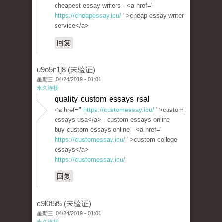
cheapest essay writers - <a href="
https://cheapessay.icu/
">cheap essay writer
service</a>
回复
u9o5n1j8 (未验证)
星期三, 04/24/2019 - 01:01
永久连接
quality custom essays rsal
<a href="
https://customessay.icu/
">custom
essays usa</a> - custom essays online
buy custom essays online - <a href="
https://customessay.icu/
">custom college
essays</a>
https://customessay.icu/
回复
c9l0f5f5 (未验证)
星期三, 04/24/2019 - 01:01
永久连接