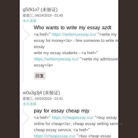
g5i9i1o7 (未验证)
星期三, 04/24/2019 - 01:40
永久连接
Who wants to write my essay azdt
<a href="
https://writemyessay.icu/
">write my
essay for money</a> - hire someone to write my
essay
write my essay students - <a href="
https://writemyessay.icu/
">write my admissions
essay</a>
回复
w0u3g3j4 (未验证)
星期三, 04/24/2019 - 01:41
永久连接
pay for essay cheap rnjy
<a href="
https://cheapessay.icu/
">buy essay
online for cheap</a>, cheap essay writing service
cheap essay service, <a href="
https://cheapessay.icu/
">buy cheap essay