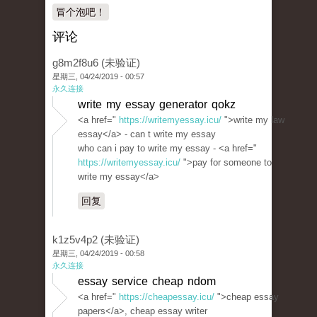
冒个泡吧！
评论
g8m2f8u6 (未验证)
星期三, 04/24/2019 - 00:57
永久连接
write my essay generator qokz
<a href="
https://writemyessay.icu/
">write my law
essay</a> - can t write my essay
who can i pay to write my essay - <a href="
https://writemyessay.icu/
">pay for someone to
write my essay</a>
回复
k1z5v4p2 (未验证)
星期三, 04/24/2019 - 00:58
永久连接
essay service cheap ndom
<a href="
https://cheapessay.icu/
">cheap essay
papers</a>, cheap essay writer