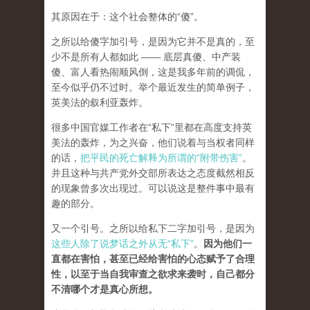
其原因在于：这个社会整体的“傻”。
之所以给傻字加引号，是因为它并不是真的，至
少不是所有人都如此 —— 底层真傻、中产装
傻、富人看热闹顺风倒，这是我多年前的调侃，
至今似乎仍不过时。举个最近发生的简单例子，
英美法的叙利亚轰炸。
很多中国官媒工作者在“私下”里都在高度支持英
美法的轰炸，为之兴奋，他们说着与当权者同样
的话，
把平民的死亡解释为所谓的“附带伤害”
。
并且这种与共产党外交部所表达之态度截然相反
的现象曾多次出现过。可以说这是整件事中最有
趣的部分。
又一个引号。之所以给私下二字加引号，是因为
这些人除了说梦话之外从无“私下”
。
因为他们一
直都在害怕，甚至已经给害怕的心态赋予了合理
性，以至于当自我审查之欲求来袭时，自己都分
不清哪个才是真心所想。