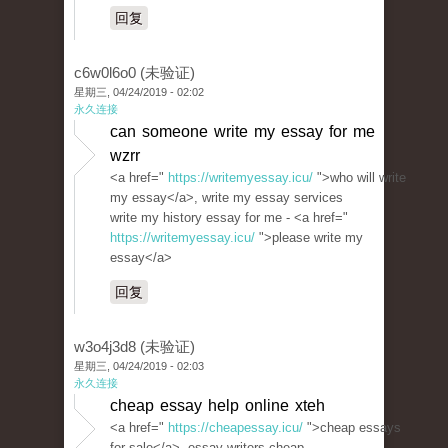
回复
c6w0l6o0 (未验证)
星期三, 04/24/2019 - 02:02
永久连接
can someone write my essay for me
wzrr
<a href="
https://writemyessay.icu/
">who will write
my essay</a>, write my essay services
write my history essay for me - <a href="
https://writemyessay.icu/
">please write my
essay</a>
回复
w3o4j3d8 (未验证)
星期三, 04/24/2019 - 02:03
永久连接
cheap essay help online xteh
<a href="
https://cheapessay.icu/
">cheap essays
for sale</a>, essay writers cheap