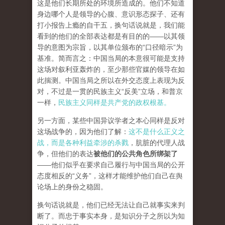
这是他们长期所处的环境所造成的。他们不知道
身边哪个人是领导的心腹、意识形态探子、还有
打小报告上瘾的自干五，换句话说就是，我们能
看到的他们的全部表达都是有目的的——以其领
导的意图为宗旨，以其单位颁布的“口径暗示”为
基准。简而言之：中国当局的本意很可能是支持
这场对叙利亚轰炸的，至少那些官媒的领导在如
此揣测。中国当局之所以在外交态度上表现为反
对，不过是一贯的民族主义“反美”立场，和普京
一样，
民族主义同样是共产党的政权根基。
另一方面，某些中国异议学者之本心同样是反对
这场战争的，因为他们了解：
这不是什么正义之
战，而是各种利益牵涉的杀戮
，肮脏的代理人战
争，但他们的表达
被他们的公共角色所绑架了
——他们似乎在要求自己履行与中国当局的公开
态度相反的“义务”，这样才能维护他们自己在舆
论场上的身份之稳固。
换句话说就是，他们已经无法让自己就事实来判
断了。而忠于事实本身，是知识分子之所以为知