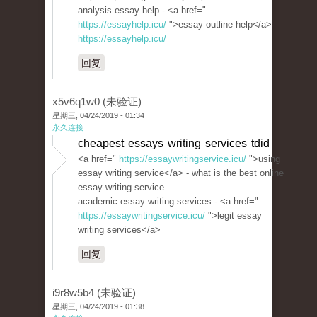
analysis essay help - <a href="
https://essayhelp.icu/
">essay outline help</a>
https://essayhelp.icu/
回复
x5v6q1w0 (未验证)
星期三, 04/24/2019 - 01:34
永久连接
cheapest essays writing services tdid
<a href="
https://essaywritingservice.icu/
">using
essay writing service</a> - what is the best online
essay writing service
academic essay writing services - <a href="
https://essaywritingservice.icu/
">legit essay
writing services</a>
回复
i9r8w5b4 (未验证)
星期三, 04/24/2019 - 01:38