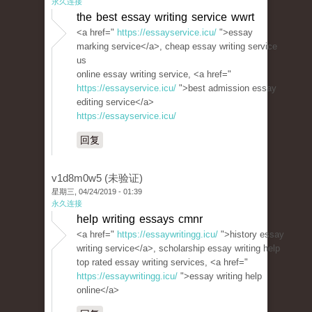
永久连接
the best essay writing service wwrt
<a href="
https://essayservice.icu/
">essay
marking service</a>, cheap essay writing service
us
online essay writing service, <a href="
https://essayservice.icu/
">best admission essay
editing service</a>
https://essayservice.icu/
回复
v1d8m0w5 (未验证)
星期三, 04/24/2019 - 01:39
永久连接
help writing essays cmnr
<a href="
https://essaywritingg.icu/
">history essay
writing service</a>, scholarship essay writing help
top rated essay writing services, <a href="
https://essaywritingg.icu/
">essay writing help
online</a>