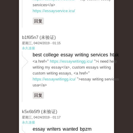
services</a>
https://essayservice.icu/
回复
b1f6l5n7 (未验证)
星期三, 04/24/2019 - 01:15
永久连接
best college essay writing services htak
<a href="
https://essaywritingg.icu/
">i need help
writing my essay</a>, custom essays writing
custom writing essays, <a href="
https://essaywritingg.icu/
">essay writing services
usa</a>
回复
k5x6b5f9 (未验证)
星期三, 04/24/2019 - 01:17
永久连接
essay writers wanted bpzm