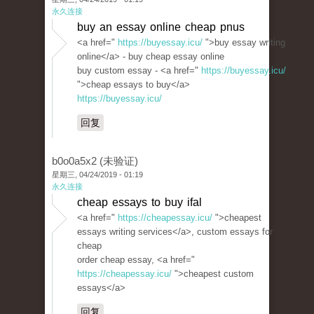
永久连接
buy an essay online cheap pnus
<a href="
https://buyessay.icu/
">buy essay writing
online</a> - buy cheap essay online
buy custom essay - <a href="
https://buyessay.icu/
">cheap essays to buy</a>
https://buyessay.icu/
回复
b0o0a5x2 (未验证)
星期三, 04/24/2019 - 01:19
永久连接
cheap essays to buy ifal
<a href="
https://cheapessay.icu/
">cheapest
essays writing services</a>, custom essays for
cheap
order cheap essay, <a href="
https://cheapessay.icu/
">cheapest custom
essays</a>
回复