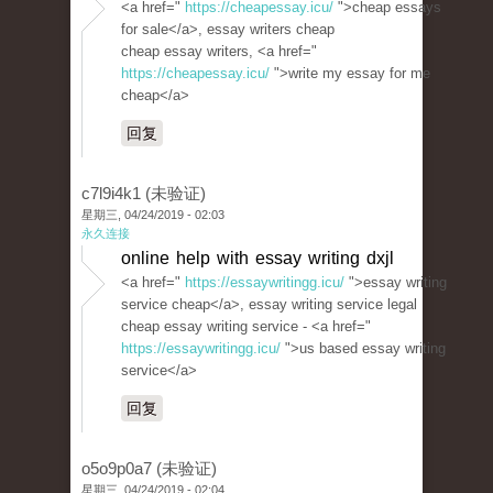
<a href="
https://cheapessay.icu/
">cheap essays
for sale</a>, essay writers cheap
cheap essay writers, <a href="
https://cheapessay.icu/
">write my essay for me
cheap</a>
回复
c7l9i4k1 (未验证)
星期三, 04/24/2019 - 02:03
永久连接
online help with essay writing dxjl
<a href="
https://essaywritingg.icu/
">essay writing
service cheap</a>, essay writing service legal
cheap essay writing service - <a href="
https://essaywritingg.icu/
">us based essay writing
service</a>
回复
o5o9p0a7 (未验证)
星期三, 04/24/2019 - 02:04