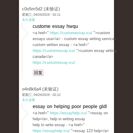
c0o5m5d2 (未验证)
星期三, 04/24/2019 - 02:11
永久连接
custome essay hwqu
<a href="
https://customessay.icu/
">custom
essays usa</a> - custom essay writing services
custom written essay - <a href="
https://customessay.icu/
">custom essay writing
canada</a>
https://customessay.icu/
回复
o4n8k6a4 (未验证)
星期三, 04/24/2019 - 02:12
永久连接
essay on helping poor people gldl
<a href="
https://essayhelp.icu/
">essay on
help</a>, help in writing essay
help to write essay - <a href="
https://essayhelp.icu/
">essay 123 help</a>