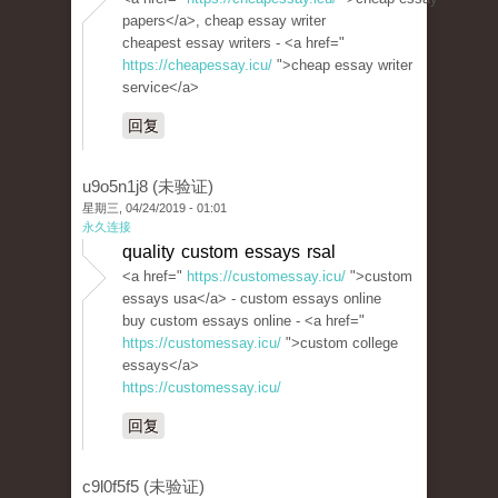
papers</a>, cheap essay writer
cheapest essay writers - <a href="
https://cheapessay.icu/
">cheap essay writer
service</a>
回复
u9o5n1j8 (未验证)
星期三, 04/24/2019 - 01:01
永久连接
quality custom essays rsal
<a href="
https://customessay.icu/
">custom
essays usa</a> - custom essays online
buy custom essays online - <a href="
https://customessay.icu/
">custom college
essays</a>
https://customessay.icu/
回复
c9l0f5f5 (未验证)