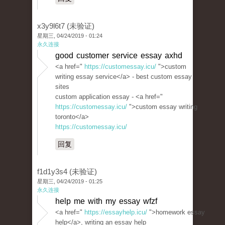
x3y9l6t7 (未验证)
星期三, 04/24/2019 - 01:24
永久连接
good customer service essay axhd
<a href="
https://customessay.icu/
">custom
writing essay service</a> - best custom essay
sites
custom application essay - <a href="
https://customessay.icu/
">custom essay writing
toronto</a>
https://customessay.icu/
回复
f1d1y3s4 (未验证)
星期三, 04/24/2019 - 01:25
永久连接
help me with my essay wfzf
<a href="
https://essayhelp.icu/
">homework essay
help</a>, writing an essay help