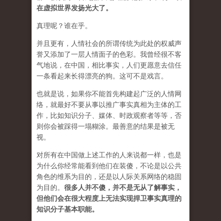
在虚拟世界发扬光大了。
真理呢？谁在乎。
并且更有，人情社会的所谓传统为此处的权威声
誉又添加了一层人情面子的色彩。我曾经很不客
气地说，在中国，相比事实，人们更愿意去信任
一条看起来长得漂亮的狗。这可不是戏言。
也就是说，如果你不能首先构建起广泛的人情网
络，就最好不要从事以推广事实真相为主体的工
作，比如知识分子、媒体、时政观察者等等，否
则你会被踩得一塌糊涂。最善意的结果是被无
视。
对所有在中国做上述工作的人来说都一样，也是
为什么你经常能看到他们在装傻，不论是以公共
角色的维系为目的，还是以人际关系网络的稳固
为目的。
很多人并不傻，并不是无从了解事实，
但他们会在很大程度上无法实现捍卫事实真理的
知识分子基本职能。