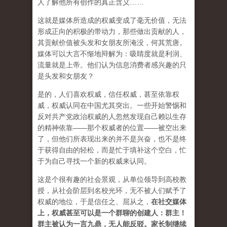
人了解他所有创作的真正含义……
这就是媒体所造成的权威变成了毫无价值，无法
形成正向的积极的带动力，那些做出贡献的人，
其贡献价值被头发和女朋友所淹没，何其荒唐。
媒体可以大言不惭地辩解为：吸睛度就是利润、
流量就是上帝。他们认为信息消费者感兴趣的只
是头发和女朋友？
是的，人们喜欢权威，信任权威，甚至依靠权
威，权威认同在中国尤其突出。一些开始警惕和
反对共产党政治权威的人忽然发现自己赖以生存
的精神依靠——那个权威者的位置——被空出来
了，但他们所表现出来的并不是兴奋，也不是终
于获得自由的轻松，而是忙于填补这个空白，忙
于为自己寻找一个新的权威来认同。
这是个很有趣的社会景观，从单位领导到高校教
授，从社会阶层到名校光环，无不被人们赋予了
权威的地位，于是信任之、屈从之，
在社交媒体
上，权威甚至可以是一个群聊的创建人：群主！
群主被认为一言九鼎，无人能反驳。家长制继续