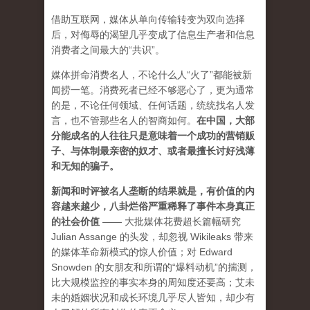
借助互联网，媒体从单向传输转变为双向选择
后，对侮辱的渴望几乎变成了信息生产者和信息
消费者之间最大的“共识”。
媒体拼命消费名人，不论什么人“火了”都能被新
闻捞一笔。消费死者已经不够恶心了，更为通常
的是，不论任何领域、任何话题，统统找名人发
言，也不管那些名人的智商如何。
在中国，大部
分能成名的人往往只是意味着一个成功的营销贩
子、与体制最亲密的奴才、或者最擅长讨好浅薄
和无知的骗子。
新闻和时评被名人垄断的结果就是，有价值的内
容越来越少，八卦烂俗严重稀释了事件本身真正
的社会价值
—— 大批媒体花费超长篇幅研究
Julian Assange 的头发，却忽视 Wikileaks 带来
的媒体革命新模式的惊人价值；对 Edward
Snowden 的女朋友和所谓的“爆料动机”的揣测，
比大规模监控的事实本身的周知度还要高；艾未
未的婚姻状况和成长环境几乎尽人皆知，却少有