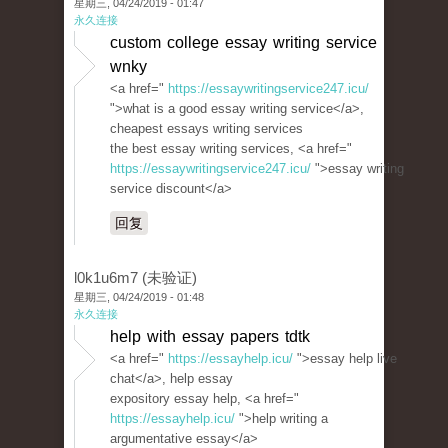
星期三, 04/24/2019 - 01:47
永久连接
custom college essay writing service
wnky
<a href="
https://essaywritingservice247.icu/
">what is a good essay writing service</a>,
cheapest essays writing services
the best essay writing services, <a href="
https://essaywritingservice247.icu/
">essay writing
service discount</a>
回复
l0k1u6m7 (未验证)
星期三, 04/24/2019 - 01:48
永久连接
help with essay papers tdtk
<a href="
https://essayhelp.icu/
">essay help live
chat</a>, help essay
expository essay help, <a href="
https://essayhelp.icu/
">help writing a
argumentative essay</a>