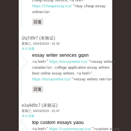
cheap essay service, <a href="
https://cheapessay.icu/
">buy cheap essay
online</a>
回复
i2q7d9r7 (未验证)
星期三, 04/24/2019 - 01:42
永久连接
essay writer services gqxn
<a href="
https://essaywriter.icu/
">essay writers
canada</a>, college application essay writers
best online essay writers, <a href="
https://essaywriter.icu/
">essay writers net</a>
回复
e1q4d9z7 (未验证)
星期三, 04/24/2019 - 01:47
永久连接
top custom essays yaou
<a href="
https://customessay.icu/
">custom essay