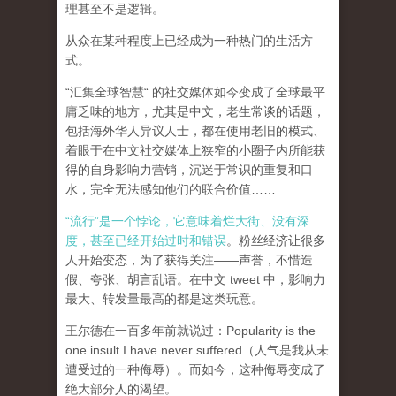
理甚至不是逻辑。
从众在某种程度上已经成为一种热门的生活方
式。
“汇集全球智慧“ 的社交媒体如今变成了全球最平
庸乏味的地方，尤其是中文，老生常谈的话题，
包括海外华人异议人士，都在使用老旧的模式、
着眼于在中文社交媒体上狭窄的小圈子内所能获
得的自身影响力营销，沉迷于常识的重复和口
水，完全无法感知他们的联合价值……
“流行”是一个悖论，它意味着烂大街、没有深
度，甚至已经开始过时和错误
。粉丝经济让很多
人开始变态，为了获得关注——声誉，不惜造
假、夸张、胡言乱语。在中文 tweet 中，影响力
最大、转发量最高的都是这类玩意。
王尔德在一百多年前就说过：Popularity is the
one insult I have never suffered（人气是我从未
遭受过的一种侮辱）。而如今，这种侮辱变成了
绝大部分人的渴望。