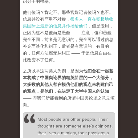
识分子的根基。
他们傻吗？肯定不。那些官媒记者傻吗？也不。
信息并没有严重不对称，
很多人一直在积极地收
集国际上最新的信息并传播给他们
，但是没用，
正因为这不是傻而是愚蠢 —— 注意，傻和愚蠢
完全不同，前者是无意识的，完全可以通过信息
补充而淡化和纠正，后者是有意识的，有目的
的，任何方法都无从纠正 —— 于是信息自由在
此改变不了任何。
之所以举这两类人为例，是因为
他们合在一起基
本构成了中国舆论界的精英阶层的一个大部分，
大多数的其他人都在模仿他们的观点来构建自己
的观点，是他们，在决定了大半中国人的认知
—— 即我们所能看到的所谓中国舆论场之意见倾
向。
Most people are other people. Their
thoughts are someone else's opinions,
their lives a mimicry, their passions a