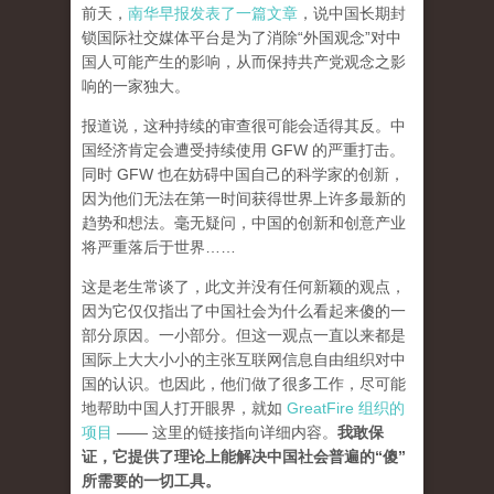
前天，
南华早报发表了一篇文章
，说中国长期封
锁国际社交媒体平台是为了消除“外国观念”对中
国人可能产生的影响，从而保持共产党观念之影
响的一家独大。
报道说，这种持续的审查很可能会适得其反。中
国经济肯定会遭受持续使用 GFW 的严重打击。
同时 GFW 也在妨碍中国自己的科学家的创新，
因为他们无法在第一时间获得世界上许多最新的
趋势和想法。毫无疑问，中国的创新和创意产业
将严重落后于世界……
这是老生常谈了，此文并没有任何新颖的观点，
因为它仅仅指出了中国社会为什么看起来傻的一
部分原因。一小部分。但这一观点一直以来都是
国际上大大小小的主张互联网信息自由组织对中
国的认识。也因此，他们做了很多工作，尽可能
地帮助中国人打开眼界，就如
GreatFire 组织的
项目
—— 这里的链接指向详细内容。
我敢保
证，它提供了理论上能解决中国社会普遍的“傻”
所需要的一切工具。