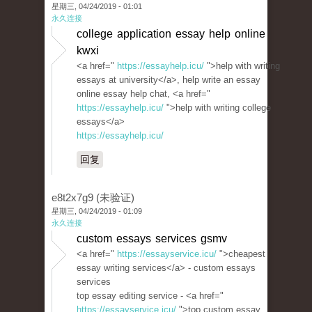
星期三, 04/24/2019 - 01:01
永久连接
college application essay help online
kwxi
<a href="
https://essayhelp.icu/
">help with writing
essays at university</a>, help write an essay
online essay help chat, <a href="
https://essayhelp.icu/
">help with writing college
essays</a>
https://essayhelp.icu/
回复
e8t2x7g9 (未验证)
星期三, 04/24/2019 - 01:09
永久连接
custom essays services gsmv
<a href="
https://essayservice.icu/
">cheapest
essay writing services</a> - custom essays
services
top essay editing service - <a href="
https://essayservice.icu/
">top custom essay