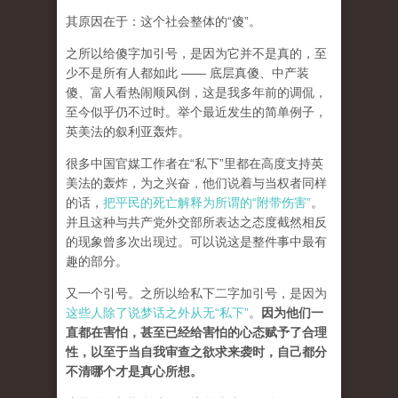
其原因在于：这个社会整体的“傻”。
之所以给傻字加引号，是因为它并不是真的，至
少不是所有人都如此 —— 底层真傻、中产装
傻、富人看热闹顺风倒，这是我多年前的调侃，
至今似乎仍不过时。举个最近发生的简单例子，
英美法的叙利亚轰炸。
很多中国官媒工作者在“私下”里都在高度支持英
美法的轰炸，为之兴奋，他们说着与当权者同样
的话，
把平民的死亡解释为所谓的“附带伤害”
。
并且这种与共产党外交部所表达之态度截然相反
的现象曾多次出现过。可以说这是整件事中最有
趣的部分。
又一个引号。之所以给私下二字加引号，是因为
这些人除了说梦话之外从无“私下”
。
因为他们一
直都在害怕，甚至已经给害怕的心态赋予了合理
性，以至于当自我审查之欲求来袭时，自己都分
不清哪个才是真心所想。