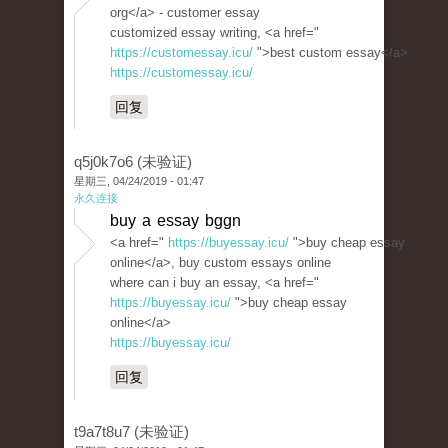
org</a> - customer essay
customized essay writing, <a href="
https://customessay.icu/
">best custom essay</a>
https://customessay.icu/
回复
q5j0k7o6 (未验证)
星期三, 04/24/2019 - 01:47
永久连接
buy a essay bggn
<a href="
https://buyessay.icu/
">buy cheap essay
online</a>, buy custom essays online
where can i buy an essay, <a href="
https://buyessay.icu/
">buy cheap essay
online</a>
https://buyessay.icu/
回复
t9a7t8u7 (未验证)