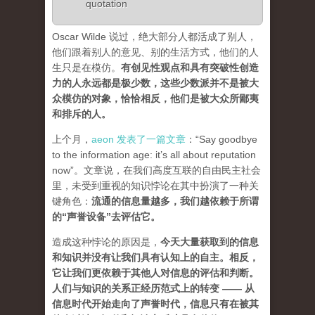
quotation
Oscar Wilde 说过，绝大部分人都活成了别人，
他们跟着别人的意见、别的生活方式，他们的人
生只是在模仿。
有创见性观点和具有突破性创造
力的人永远都是极少数，这些少数派并不是被大
众模仿的对象，恰恰相反，他们是被大众所鄙夷
和排斥的人
。
上个月，
aeon 发表了一篇文章
：“Say goodbye
to the information age: it’s all about reputation
now”。文章说，在我们高度互联的自由民主社会
里，未受到重视的知识悖论在其中扮演了一种关
键角色：
流通的信息量越多，我们越依赖于所谓
的“声誉设备”去评估它
。
造成这种悖论的原因是，
今天大量获取到的信息
和知识并没有让我们具有认知上的自主。相反，
它让我们更依赖于其他人对信息的评估和判断。
人们与知识的关系正经历范式上的转变 ——
从
信息时代开始走向了声誉时代，信息只有在被其