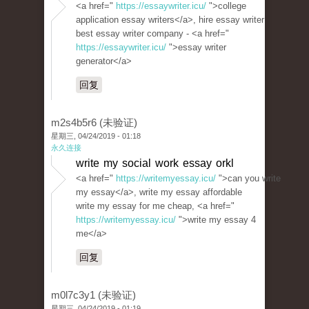
<a href="
https://essaywriter.icu/
">college
application essay writers</a>, hire essay writer
best essay writer company - <a href="
https://essaywriter.icu/
">essay writer
generator</a>
回复
m2s4b5r6 (未验证)
星期三, 04/24/2019 - 01:18
永久连接
write my social work essay orkl
<a href="
https://writemyessay.icu/
">can you write
my essay</a>, write my essay affordable
write my essay for me cheap, <a href="
https://writemyessay.icu/
">write my essay 4
me</a>
回复
m0l7c3y1 (未验证)
星期三, 04/24/2019 - 01:19