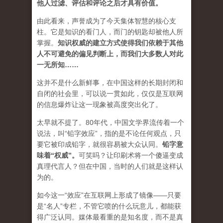
他人过滤、评估和评论之后才具有价值。
由此看来，声誉成为了今天集体智慧的核心支
柱。它是知识的看门人，而门的钥匙却被他人所
掌握。
知识权威的建立方式使得我们依赖于其他
人不可避免的偏见判断上，而我们大多数人对此
一无所知……
这并不是什么新鲜事，在中国这样的长期封闭和
自闭的社会里，可以说一贯如此，仅仅是互联网
的信息爆炸让这一现象被高度突出化了。
太早就不提了。80年代，中国文学界流传着一个
说法，叫“铅字效应”，指的是不论任何观点，只
要它被印成铅字，就很容易被大众认同。
铅字意
味着“权威”
。
可笑吗？让印刷术将一个傻逼变成
真理代言人？但在中国，当时的人们就是这样认
为的。
如今这一“效应”在互联网上形成了镜像——只要
是“名人”专栏，不管它喷的什么玩意儿，都能获
得广泛认同。媒体最看重的是知名度，而不是真