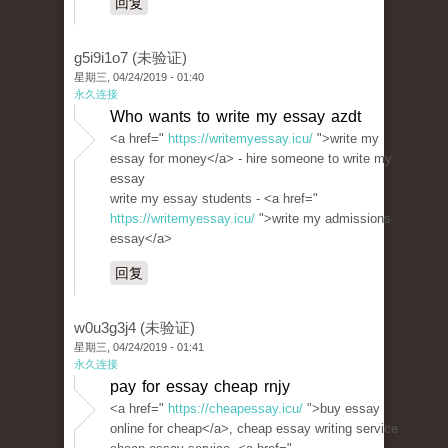
回复
g5i9i1o7 (未验证)
星期三, 04/24/2019 - 01:40
永久连接
Who wants to write my essay azdt
<a href="
https://writemyessay.icu/
">write my
essay for money</a> - hire someone to write my
essay
write my essay students - <a href="
https://writemyessay.icu/
">write my admissions
essay</a>
回复
w0u3g3j4 (未验证)
星期三, 04/24/2019 - 01:41
永久连接
pay for essay cheap rnjy
<a href="
https://cheapessay.icu/
">buy essay
online for cheap</a>, cheap essay writing service