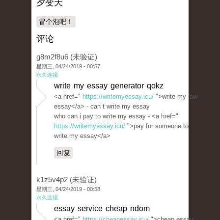
夕变天
冒个泡吧！
评论
g8m2f8u6 (未验证)
星期三, 04/24/2019 - 00:57
永久连接
write my essay generator qokz
<a href="
https://writemyessay.icu/
">write my law
essay</a> - can t write my essay
who can i pay to write my essay - <a href="
https://writemyessay.icu/
">pay for someone to
write my essay</a>
回复
k1z5v4p2 (未验证)
星期三, 04/24/2019 - 00:58
永久连接
essay service cheap ndom
<a href="
https://cheapessay.icu/
">cheap essay