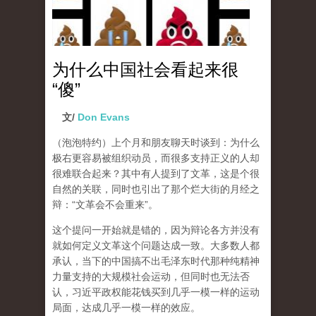
为什么中国社会看起来很
“傻”
文/
Don Evans
（泡泡特约）
上个月和朋友聊天时谈到：为什么
极右更容易被组织动员，而很多支持正义的人却
很难联合起来？其中有人提到了文革，这是个很
自然的关联，同时也引出了那个烂大街的月经之
辩：“文革会不会重来”。
这个提问一开始就是错的，因为辩论各方并没有
就如何定义文革这个问题达成一致。大多数人都
承认，当下的中国搞不出毛泽东时代那种纯精神
力量支持的大规模社会运动，但同时也无法否
认，习近平政权能花钱买到几乎一模一样的运动
局面，达成几乎一模一样的效应。