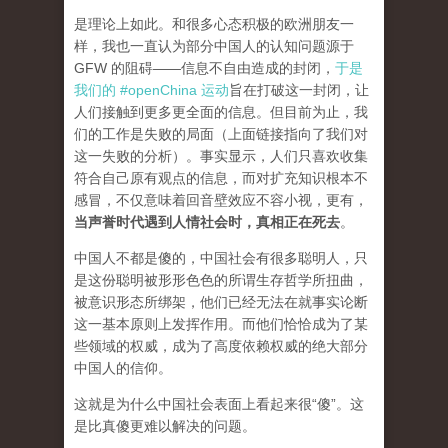
是理论上如此。和很多心态积极的欧洲朋友一
样，我也一直认为部分中国人的认知问题源于
GFW 的阻碍——信息不自由造成的封闭，
于是
我们的 #openChina 运动
旨在打破这一封闭，让
人们接触到更多更全面的信息。但目前为止，我
们的工作是失败的局面（
上面链接指向了我们对
这一失败的分析
）。事实显示，人们只喜欢收集
符合自己原有观点的信息，而对扩充知识根本不
感冒，不仅意味着回音壁效应不容小视，更有，
当声誉时代遇到人情社会时，真相正在死去
。
中国人不都是傻的，中国社会有很多聪明人，只
是这份聪明被形形色色的所谓生存哲学所扭曲，
被意识形态所绑架，他们已经无法在就事实论断
这一基本原则上发挥作用。而他们恰恰成为了某
些领域的权威，成为了高度依赖权威的绝大部分
中国人的信仰。
这就是为什么中国社会表面上看起来很“傻”。这
是比真傻更难以解决的问题。