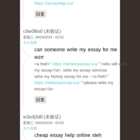
https://essayhelp.icu/
回复
c6w0l6o0 (未验证)
星期三, 04/24/2019 - 02:02
永久连接
can someone write my essay for me
wzrr
<a href="
https://writemyessay.icu/
">who will write
my essay</a>, write my essay services
write my history essay for me - <a href="
https://writemyessay.icu/
">please write my
essay</a>
回复
w3o4j3d8 (未验证)
星期三, 04/24/2019 - 02:03
永久连接
cheap essay help online xteh