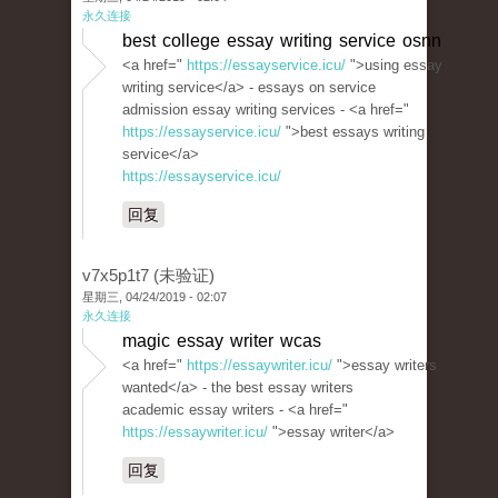
永久连接
best college essay writing service osnn
<a href="
https://essayservice.icu/
">using essay
writing service</a> - essays on service
admission essay writing services - <a href="
https://essayservice.icu/
">best essays writing
service</a>
https://essayservice.icu/
回复
v7x5p1t7 (未验证)
星期三, 04/24/2019 - 02:07
永久连接
magic essay writer wcas
<a href="
https://essaywriter.icu/
">essay writers
wanted</a> - the best essay writers
academic essay writers - <a href="
https://essaywriter.icu/
">essay writer</a>
回复