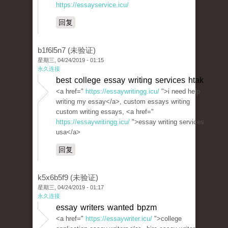
https://essayservice.icu/
回复
b1f6l5n7 (未验证)
星期三, 04/24/2019 - 01:15
永久连接
best college essay writing services htak
<a href="
https://essaywritingg.icu/
">i need help
writing my essay</a>, custom essays writing
custom writing essays, <a href="
https://essaywritingg.icu/
">essay writing services
usa</a>
回复
k5x6b5f9 (未验证)
星期三, 04/24/2019 - 01:17
永久连接
essay writers wanted bpzm
<a href="
https://essaywriter.icu/
">college