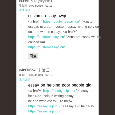
c0o5m5d2 (未验证)
星期三, 04/24/2019 - 02:11
永久连接
custome essay hwqu
<a href="
https://customessay.icu/
">custom
essays usa</a> - custom essay writing services
custom written essay - <a href="
https://customessay.icu/
">custom essay writing
canada</a>
https://customessay.icu/
回复
o4n8k6a4 (未验证)
星期三, 04/24/2019 - 02:12
永久连接
essay on helping poor people gldl
<a href="
https://essayhelp.icu/
">essay on
help</a>, help in writing essay
help to write essay - <a href="
https://essayhelp.icu/
">essay 123 help</a>
https://essayhelp.icu/