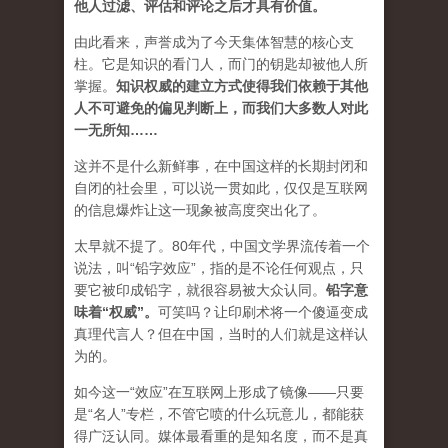
他人过滤、评估和评论之后才具有价值。
由此看来，声誉成为了今天集体智慧的核心支
柱。它是知识的看门人，而门的钥匙却被他人所
掌握。
知识权威的建立方式使得我们依赖于其他
人不可避免的偏见判断上，而我们大多数人对此
一无所知……
这并不是什么新鲜事，在中国这样的长期封闭和
自闭的社会里，可以说一贯如此，仅仅是互联网
的信息爆炸让这一现象被高度突出化了。
太早就不提了。80年代，中国文学界流传着一个
说法，叫“铅字效应”，指的是不论任何观点，只
要它被印成铅字，就很容易被大众认同。
铅字意
味着“权威”
。
可笑吗？让印刷术将一个傻逼变成
真理代言人？但在中国，当时的人们就是这样认
为的。
如今这一“效应”在互联网上形成了镜像——只要
是“名人”专栏，不管它喷的什么玩意儿，都能获
得广泛认同。媒体最看重的是知名度，而不是真