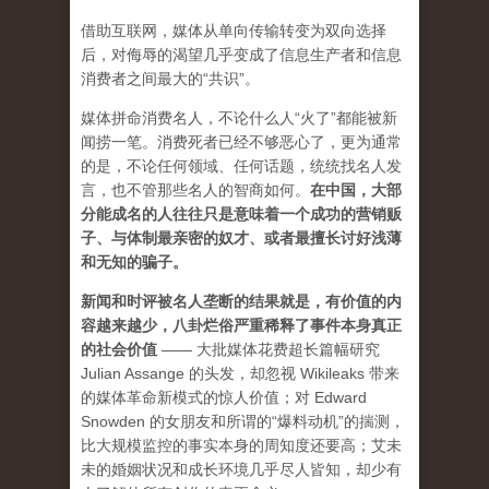
借助互联网，媒体从单向传输转变为双向选择
后，对侮辱的渴望几乎变成了信息生产者和信息
消费者之间最大的“共识”。
媒体拼命消费名人，不论什么人“火了”都能被新
闻捞一笔。消费死者已经不够恶心了，更为通常
的是，不论任何领域、任何话题，统统找名人发
言，也不管那些名人的智商如何。
在中国，大部
分能成名的人往往只是意味着一个成功的营销贩
子、与体制最亲密的奴才、或者最擅长讨好浅薄
和无知的骗子。
新闻和时评被名人垄断的结果就是，有价值的内
容越来越少，八卦烂俗严重稀释了事件本身真正
的社会价值
—— 大批媒体花费超长篇幅研究
Julian Assange 的头发，却忽视 Wikileaks 带来
的媒体革命新模式的惊人价值；对 Edward
Snowden 的女朋友和所谓的“爆料动机”的揣测，
比大规模监控的事实本身的周知度还要高；艾未
未的婚姻状况和成长环境几乎尽人皆知，却少有