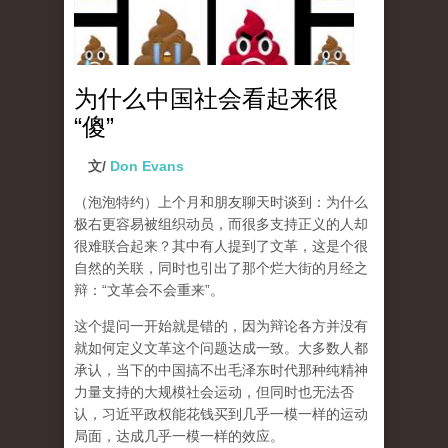
为什么中国社会看起来很
“傻”
文/
Don Evans
（泡泡特约）
上个月和朋友聊天时谈到：为什么
极右更容易被组织动员，而很多支持正义的人却
很难联合起来？其中有人提到了文革，这是个很
自然的关联，同时也引出了那个烂大街的月经之
辩：“文革会不会重来”。
这个提问一开始就是错的，因为辩论各方并没有
就如何定义文革这个问题达成一致。大多数人都
承认，当下的中国搞不出毛泽东时代那种纯精神
力量支持的大规模社会运动，但同时也无法否
认，习近平政权能花钱买到几乎一模一样的运动
局面，达成几乎一模一样的效应。