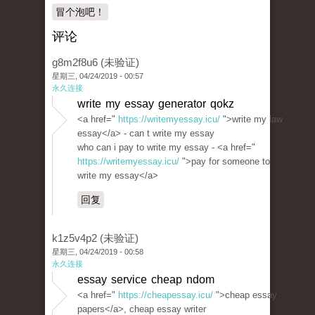
冒个泡吧！
评论
g8m2f8u6 (未验证)
星期三, 04/24/2019 - 00:57
永久连接
write my essay generator qokz
<a href="
https://writemyessay.icu/
">write my law
essay</a> - can t write my essay
who can i pay to write my essay - <a href="
https://writemyessay.icu/
">pay for someone to
write my essay</a>
回复
k1z5v4p2 (未验证)
星期三, 04/24/2019 - 00:58
永久连接
essay service cheap ndom
<a href="
https://cheapessay.icu/
">cheap essay
papers</a>, cheap essay writer