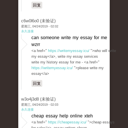
回复
c6w0l6o0 (未验证)
星期三, 04/24/2019 - 02:02
永久连接
can someone write my essay for me
wzrr
<a href="
https://writemyessay.icu/
">who will write
my essay</a>, write my essay services
write my history essay for me - <a href="
https://writemyessay.icu/
">please write my
essay</a>
回复
w3o4j3d8 (未验证)
星期三, 04/24/2019 - 02:03
永久连接
cheap essay help online xteh
<a href="
https://cheapessay.icu/
">cheap essays
for sale</a>, essay writers cheap