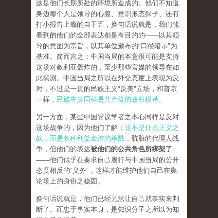
这是他们长期所处的环境所造成的。他们不知道
身边哪个人是领导的心腹、意识形态探子、还有
打小报告上瘾的自干五，换句话说就是，我们能
看到的他们的全部表达都是有目的的——以其领
导的意图为宗旨，以其单位颁布的“口径暗示”为
基准。简而言之：中国当局的本意很可能是支持
这场对叙利亚轰炸的，至少那些官媒的领导在如
此揣测。中国当局之所以在外交态度上表现为反
对，不过是一贯的民族主义“反美”立场，和普京
一样，
民族主义同样是共产党的政权根基。
另一方面，某些中国异议学者之本心同样是反对
这场战争的，因为他们了解：
这不是什么正义之
战，而是各种利益牵涉的杀戮
，肮脏的代理人战
争，但他们的表达
被他们的公共角色所绑架了
——他们似乎在要求自己履行与中国当局的公开
态度相反的“义务”，这样才能维护他们自己在舆
论场上的身份之稳固。
换句话说就是，他们已经无法让自己就事实来判
断了。而忠于事实本身，是知识分子之所以为知