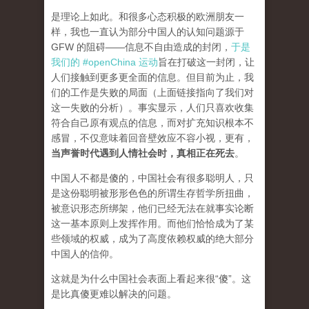
是理论上如此。和很多心态积极的欧洲朋友一
样，我也一直认为部分中国人的认知问题源于
GFW 的阻碍——信息不自由造成的封闭，
于是
我们的 #openChina 运动
旨在打破这一封闭，让
人们接触到更多更全面的信息。但目前为止，我
们的工作是失败的局面（
上面链接指向了我们对
这一失败的分析
）。事实显示，人们只喜欢收集
符合自己原有观点的信息，而对扩充知识根本不
感冒，不仅意味着回音壁效应不容小视，更有，
当声誉时代遇到人情社会时，真相正在死去
。
中国人不都是傻的，中国社会有很多聪明人，只
是这份聪明被形形色色的所谓生存哲学所扭曲，
被意识形态所绑架，他们已经无法在就事实论断
这一基本原则上发挥作用。而他们恰恰成为了某
些领域的权威，成为了高度依赖权威的绝大部分
中国人的信仰。
这就是为什么中国社会表面上看起来很“傻”。这
是比真傻更难以解决的问题。