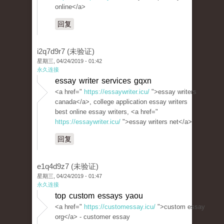
online</a>
回复
i2q7d9r7 (未验证)
星期三, 04/24/2019 - 01:42
永久连接
essay writer services gqxn
<a href="
https://essaywriter.icu/
">essay writers
canada</a>, college application essay writers
best online essay writers, <a href="
https://essaywriter.icu/
">essay writers net</a>
回复
e1q4d9z7 (未验证)
星期三, 04/24/2019 - 01:47
永久连接
top custom essays yaou
<a href="
https://customessay.icu/
">custom essay
org</a> - customer essay