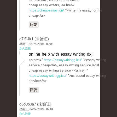
cheap essay writers, <a href="
https://cheapessay.icu/
">write my essay for me
cheap</a>
回复
c7l9i4k1 (未验证)
星期三, 04/24/2019 - 02:03
永久连接
online help with essay writing dxjl
<a href="
https://essaywritingg.icu/
">essay writing
service cheap</a>, essay writing service legal
cheap essay writing service - <a href="
https://essaywritingg.icu/
">us based essay writing
service</a>
回复
o5o9p0a7 (未验证)
星期三, 04/24/2019 - 02:04
永久连接