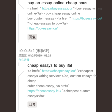
buy an essay online cheap pnus
<a href="
https://buyessay.icu/
">buy essay writing
online</a> - buy cheap essay online
buy custom essay - <a href="
https://buyessay.icu/
">cheap essays to buy</a>
https://buyessay.icu/
回复
b0o0a5x2 (未验证)
星期三, 04/24/2019 - 01:19
永久连接
cheap essays to buy ifal
<a href="
https://cheapessay.icu/
">cheapest
essays writing services</a>, custom essays for
cheap
order cheap essay, <a href="
https://cheapessay.icu/
">cheapest custom
essays</a>
回复