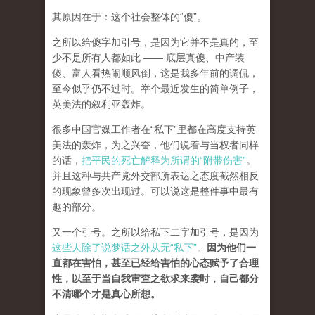
其原因在于：这个社会整体的“傻”。
之所以给傻字加引号，是因为它并不是真的，至
少不是所有人都如此 —— 底层真傻、中产装
傻、富人看热闹顺风倒，这是我多年前的调侃，
至今似乎仍不过时。举个最近发生的简单例子，
英美法的叙利亚轰炸。
很多中国官媒工作者在“私下”里都在高度支持英
美法的轰炸，为之兴奋，他们说着与当权者同样
的话，
把平民的死亡解释为所谓的“附带伤害”
。
并且这种与共产党外交部所表达之态度截然相反
的现象曾多次出现过。可以说这是整件事中最有
趣的部分。
又一个引号。之所以给私下二字加引号，是因为
这些人除了说梦话之外从无“私下”
。
因为他们一
直都在害怕，甚至已经给害怕的心态赋予了合理
性，以至于当自我审查之欲求来袭时，自己都分
不清哪个才是真心所想。