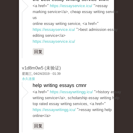
<a href="
https://essayservice.icu/
">essay
marking service</a>, cheap essay writing service
us
online essay writing service, <a href="
https://essayservice.icu/
">best admission essay
editing service</a>
https://essayservice.icu/
回复
v1d8m0w5 (未验证)
星期三, 04/24/2019 - 01:39
永久连接
help writing essays cmnr
<a href="
https://essaywritingg.icu/
">history essay
writing service</a>, scholarship essay writing help
top rated essay writing services, <a href="
https://essaywritingg.icu/
">essay writing help
online</a>
回复