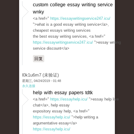
custom college essay writing service
wnky
<a href="
https://essaywritingservice247.icu/
">what is a good essay writing service</a>,
cheapest essays writing services
the best essay writing services, <a href="
https://essaywritingservice247.icu/
">essay writing
service discount</a>
回复
l0k1u6m7 (未验证)
星期三, 04/24/2019 - 01:48
永久连接
help with essay papers tdtk
<a href="
https://essayhelp.icu/
">essay help live
chat</a>, help essay
expository essay help, <a href="
https://essayhelp.icu/
">help writing a
argumentative essay</a>
https://essayhelp.icu/