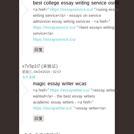
best college essay writing service osnn
<a href="
https://essayservice.icu/
">using essay
writing service</a> - essays on service
admission essay writing services - <a href="
https://essayservice.icu/
">best essays writing
service</a>
https://essayservice.icu/
回复
v7x5p1t7 (未验证)
星期三, 04/24/2019 - 02:07
永久连接
magic essay writer wcas
<a href="
https://essaywriter.icu/
">essay writers
wanted</a> - the best essay writers
academic essay writers - <a href="
https://essaywriter.icu/
">essay writer</a>
回复