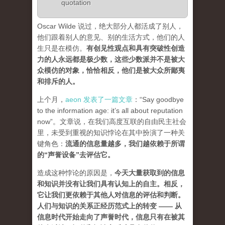
quotation
Oscar Wilde 说过，绝大部分人都活成了别人，
他们跟着别人的意见、别的生活方式，他们的人
生只是在模仿。
有创见性观点和具有突破性创造
力的人永远都是极少数，这些少数派并不是被大
众模仿的对象，恰恰相反，他们是被大众所鄙夷
和排斥的人
。
上个月，
aeon 发表了一篇文章
：“Say goodbye
to the information age: it’s all about reputation
now”。文章说，在我们高度互联的自由民主社会
里，未受到重视的知识悖论在其中扮演了一种关
键角色：
流通的信息量越多，我们越依赖于所谓
的“声誉设备”去评估它
。
造成这种悖论的原因是，
今天大量获取到的信息
和知识并没有让我们具有认知上的自主。相反，
它让我们更依赖于其他人对信息的评估和判断。
人们与知识的关系正经历范式上的转变 ——
从
信息时代开始走向了声誉时代，信息只有在被其