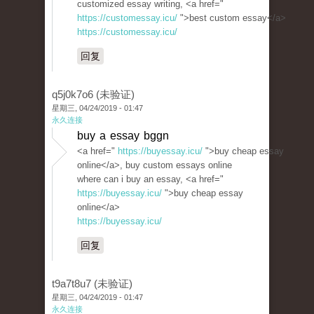
customized essay writing, <a href="
https://customessay.icu/
">best custom essay</a>
https://customessay.icu/
回复
q5j0k7o6 (未验证)
星期三, 04/24/2019 - 01:47
永久连接
buy a essay bggn
<a href="
https://buyessay.icu/
">buy cheap essay
online</a>, buy custom essays online
where can i buy an essay, <a href="
https://buyessay.icu/
">buy cheap essay
online</a>
https://buyessay.icu/
回复
t9a7t8u7 (未验证)
星期三, 04/24/2019 - 01:47
永久连接