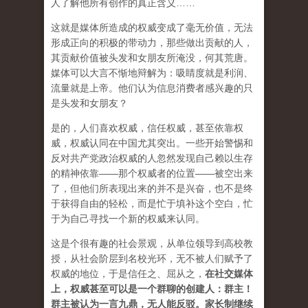
人了解他所有创作的真正含义……
这就是媒体所造成的权威变成了毫无价值，无法
形成正向的积极的带动力，那些做出贡献的人，
其贡献价值被头发和女朋友所淹没，何其荒唐。
媒体可以大言不惭地辩解为：吸睛度就是利润、
流量就是上帝。他们认为信息消费者感兴趣的只
是头发和女朋友？
是的，人们喜欢权威，信任权威，甚至依靠权
威，权威认同在中国尤其突出。一些开始警惕和
反对共产党政治权威的人忽然发现自己赖以生存
的精神依靠——那个权威者的位置——被空出来
了，但他们所表现出来的并不是兴奋，也不是终
于获得自由的轻松，而是忙于填补这个空白，忙
于为自己寻找一个新的权威来认同。
这是个很有趣的社会景观，从单位领导到高校教
授，从社会阶层到名校光环，无不被人们赋予了
权威的地位，于是信任之、屈从之，
在社交媒体
上，权威甚至可以是一个群聊的创建人：群主！
群主被认为一言九鼎，无人能反驳。家长制继续