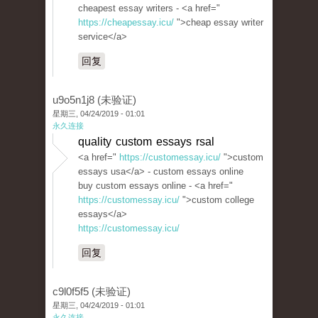
cheapest essay writers - <a href="
https://cheapessay.icu/
">cheap essay writer
service</a>
回复
u9o5n1j8 (未验证)
星期三, 04/24/2019 - 01:01
永久连接
quality custom essays rsal
<a href="
https://customessay.icu/
">custom
essays usa</a> - custom essays online
buy custom essays online - <a href="
https://customessay.icu/
">custom college
essays</a>
https://customessay.icu/
回复
c9l0f5f5 (未验证)
星期三, 04/24/2019 - 01:01
永久连接