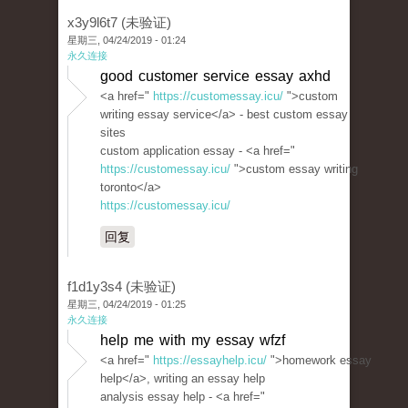
x3y9l6t7 (未验证)
星期三, 04/24/2019 - 01:24
永久连接
good customer service essay axhd
<a href="
https://customessay.icu/
">custom
writing essay service</a> - best custom essay
sites
custom application essay - <a href="
https://customessay.icu/
">custom essay writing
toronto</a>
https://customessay.icu/
回复
f1d1y3s4 (未验证)
星期三, 04/24/2019 - 01:25
永久连接
help me with my essay wfzf
<a href="
https://essayhelp.icu/
">homework essay
help</a>, writing an essay help
analysis essay help - <a href="