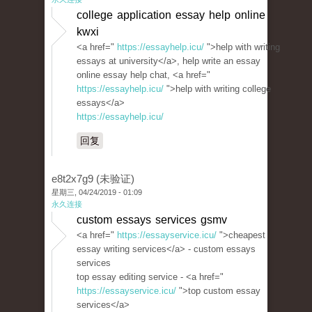
college application essay help online
kwxi
<a href="
https://essayhelp.icu/
">help with writing
essays at university</a>, help write an essay
online essay help chat, <a href="
https://essayhelp.icu/
">help with writing college
essays</a>
https://essayhelp.icu/
回复
e8t2x7g9 (未验证)
星期三, 04/24/2019 - 01:09
永久连接
custom essays services gsmv
<a href="
https://essayservice.icu/
">cheapest
essay writing services</a> - custom essays
services
top essay editing service - <a href="
https://essayservice.icu/
">top custom essay
services</a>