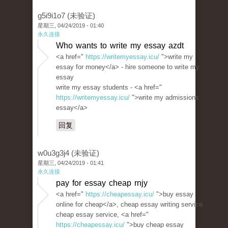
g5i9i1o7 (未验证)
星期三, 04/24/2019 - 01:40
永久连接
Who wants to write my essay azdt
<a href="
https://writemyessay.icu/
">write my
essay for money</a> - hire someone to write my
essay
write my essay students - <a href="
https://writemyessay.icu/
">write my admissions
essay</a>
回复
w0u3g3j4 (未验证)
星期三, 04/24/2019 - 01:41
永久连接
pay for essay cheap rnjy
<a href="
https://cheapessay.icu/
">buy essay
online for cheap</a>, cheap essay writing service
cheap essay service, <a href="
https://cheapessay.icu/
">buy cheap essay