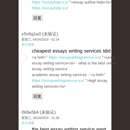
https://essayhelp.icu/
">essay outline help</a>
https://essayhelp.icu/
回复
x5v6q1w0 (未验证)
星期三, 04/24/2019 - 01:34
永久连接
cheapest essays writing services tdid
<a href="
https://essaywritingservice.icu/
">using
essay writing service</a> - what is the best online
essay writing service
academic essay writing services - <a href="
https://essaywritingservice.icu/
">legit essay
writing services</a>
回复
i9r8w5b4 (未验证)
星期三, 04/24/2019 - 01:38
永久连接
the best essay writing service wwrt