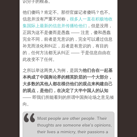
识分子的根基。
他们傻吗？肯定不。那些官媒记者傻吗？也不。
信息并没有严重不对称，
很多人一直在积极地收
集国际上最新的信息并传播给他们
，但是没用，
正因为这不是傻而是愚蠢 —— 注意，傻和愚蠢
完全不同，前者是无意识的，完全可以通过信息
补充而淡化和纠正，后者是有意识的，有目的
的，任何方法都无从纠正 —— 于是信息自由在
此改变不了任何。
之所以举这两类人为例，是因为
他们合在一起基
本构成了中国舆论界的精英阶层的一个大部分，
大多数的其他人都在模仿他们的观点来构建自己
的观点，是他们，在决定了大半中国人的认知
—— 即我们所能看到的所谓中国舆论场之意见倾
向。
Most people are other people. Their
thoughts are someone else's opinions,
their lives a mimicry, their passions a