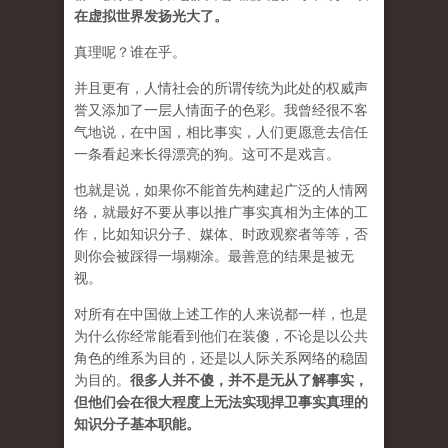
在虚拟世界发扬光大了。
真理呢？谁在乎。
并且更有，人情社会的所谓传统为此处的权威声
誉又添加了一层人情面子的色彩。我曾经很不客
气地说，在中国，相比事实，人们更愿意去信任
一条看起来长得漂亮的狗。这可不是戏言。
也就是说，如果你不能首先构建起广泛的人情网
络，就最好不要从事以推广事实真相为主体的工
作，比如知识分子、媒体、时政观察者等等，否
则你会被踩得一塌糊涂。最善意的结果是被无
视。
对所有在中国做上述工作的人来说都一样，也是
为什么你经常能看到他们在装傻，不论是以公共
角色的维系为目的，还是以人际关系网络的稳固
为目的。
很多人并不傻，并不是无从了解事实，
但他们会在很大程度上无法实现捍卫事实真理的
知识分子基本职能。