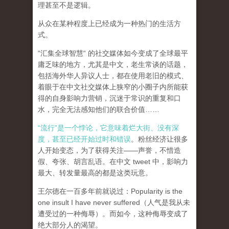
理甚至不是逻辑。
从众在某种程度上已经成为一种热门的生活方
式。
“汇集全球智慧“ 的社交媒体如今变成了全球最平
庸乏味的地方，尤其是中文，老生常谈的话题，
包括海外华人异议人士，都在使用老旧的模式、
着眼于在中文社交媒体上狭窄的小圈子内所能获
得的自身影响力营销，沉迷于常识的重复和口
水，完全无法感知他们的联合价值……
“流行”是一个悖论，它意味着烂大街、没有深
度，甚至已经开始过时和错误
。粉丝经济让很多
人开始变态，为了获得关注——声誉，不惜造
假、夸张、胡言乱语。在中文 tweet 中，影响力
最大、转发量最高的都是这类玩意。
王尔德在一百多年前就说过：Popularity is the
one insult I have never suffered（人气是我从未
遭受过的一种侮辱）。而如今，这种侮辱变成了
绝大部分人的渴望。