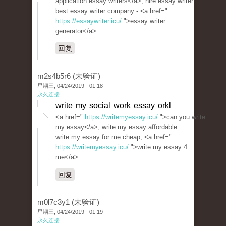
application essay writers</a>, hire essay writer
best essay writer company - <a href="
https://essaywriter.icu/
">essay writer
generator</a>
回复
m2s4b5r6 (未验证)
星期三, 04/24/2019 - 01:18
永久连接
write my social work essay orkl
<a href="
https://writemyessay.icu/
">can you write
my essay</a>, write my essay affordable
write my essay for me cheap, <a href="
https://writemyessay.icu/
">write my essay 4
me</a>
回复
m0l7c3y1 (未验证)
星期三, 04/24/2019 - 01:19
永久连接