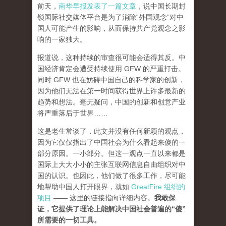
前天，
南华早报发表了一篇文章
，说中国长期封
锁国际社交媒体平台是为了消除“外国观念”对中
国人可能产生的影响，从而保持共产党观念之影
响的一家独大。
报道说，这种持续的审查很可能会适得其反。中
国经济肯定会遭受持续使用 GFW 的严重打击。
同时 GFW 也在妨碍中国自己的科学家的创新，
因为他们无法在第一时间获得世界上许多最新的
趋势和想法。毫无疑问，中国的创新和创意产业
将严重落后于世界……
这是老生常谈了，此文并没有任何新颖的观点，
因为它仅仅指出了中国社会为什么看起来傻的一
部分原因。一小部分。但这一观点一直以来都是
国际上大大小小的主张互联网信息自由组织对中
国的认识。也因此，他们做了很多工作，尽可能
地帮助中国人打开眼界，就如
GreatFire 组织的
项目
—— 这里的链接指向详细内容。
我敢保
证，它提供了理论上能解决中国社会普遍的“傻”
所需要的一切工具。