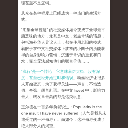
理甚至不是逻辑。
从众在某种程度上已经成为一种热门的生活方
式。
“汇集全球智慧“ 的社交媒体如今变成了全球最平
庸乏味的地方，尤其是中文，老生常谈的话题，
包括海外华人异议人士，都在使用老旧的模式、
着眼于在中文社交媒体上狭窄的小圈子内所能获
得的自身影响力营销，沉迷于常识的重复和口
水，完全无法感知他们的联合价值……
“流行”是一个悖论，它意味着烂大街、没有深
度，甚至已经开始过时和错误
。粉丝经济让很多
人开始变态，为了获得关注——声誉，不惜造
假、夸张、胡言乱语。在中文 tweet 中，影响力
最大、转发量最高的都是这类玩意。
王尔德在一百多年前就说过：Popularity is the
one insult I have never suffered（人气是我从未
遭受过的一种侮辱）。而如今，这种侮辱变成了
绝大部分人的渴望。