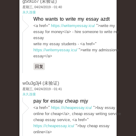
g5i9i1o7 (未验证)
星期三, 04/24/2019 - 01:40
永久连接
Who wants to write my essay azdt
<a href="
https://writemyessay.icu/
">write my
essay for money</a> - hire someone to write my
essay
write my essay students - <a href="
https://writemyessay.icu/
">write my admissions
essay</a>
回复
w0u3g3j4 (未验证)
星期三, 04/24/2019 - 01:41
永久连接
pay for essay cheap rnjy
<a href="
https://cheapessay.icu/
">buy essay
online for cheap</a>, cheap essay writing service
cheap essay service, <a href="
https://cheapessay.icu/
">buy cheap essay
online</a>