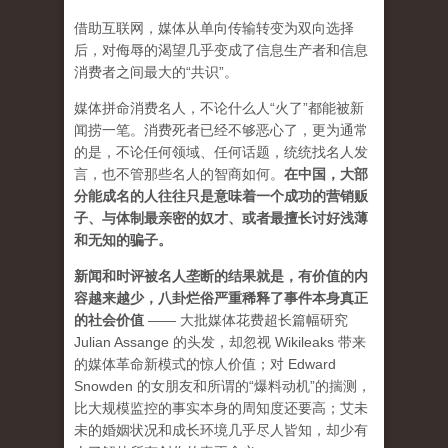
借助互联网，媒体从单向传输转变为双向选择
后，对侮辱的渴望几乎变成了信息生产者和信息
消费者之间最大的“共识”。
媒体拼命消费名人，不论什么人“火了”都能被新
闻捞一笔。消费死者已经不够恶心了，更为通常
的是，不论任何领域、任何话题，统统找名人发
言，也不管那些名人的智商如何。
在中国，大部
分能成名的人往往只是意味着一个成功的营销贩
子、与体制最亲密的奴才、或者最擅长讨好浅薄
和无知的骗子。
新闻和时评被名人垄断的结果就是，有价值的内
容越来越少，八卦烂俗严重稀释了事件本身真正
的社会价值
—— 大批媒体花费超长篇幅研究
Julian Assange 的头发，却忽视 Wikileaks 带来
的媒体革命新模式的惊人价值；对 Edward
Snowden 的女朋友和所谓的“爆料动机”的揣测，
比大规模监控的事实本身的周知度还要高；艾未
未的婚姻状况和成长环境几乎尽人皆知，却少有