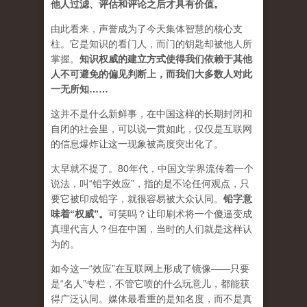
他人过滤、评估和评论之后才具有价值。
由此看来，声誉成为了今天集体智慧的核心支
柱。它是知识的看门人，而门的钥匙却被他人所
掌握。
知识权威的建立方式使得我们依赖于其他
人不可避免的偏见判断上，而我们大多数人对此
一无所知……
这并不是什么新鲜事，在中国这样的长期封闭和
自闭的社会里，可以说一贯如此，仅仅是互联网
的信息爆炸让这一现象被高度突出化了。
太早就不提了。80年代，中国文学界流传着一个
说法，叫“铅字效应”，指的是不论任何观点，只
要它被印成铅字，就很容易被大众认同。
铅字意
味着“权威”
。
可笑吗？让印刷术将一个傻逼变成
真理代言人？但在中国，当时的人们就是这样认
为的。
如今这一“效应”在互联网上形成了镜像——只要
是“名人”专栏，不管它喷的什么玩意儿，都能获
得广泛认同。媒体最看重的是知名度，而不是真