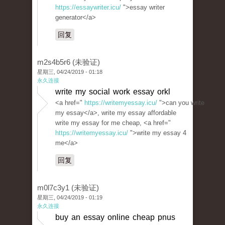
https://essaywriter.icu/
">essay writer
generator</a>
回复
m2s4b5r6 (未验证)
星期三, 04/24/2019 - 01:18
永久连接
write my social work essay orkl
<a href="
https://writemyessay.icu/
">can you write
my essay</a>, write my essay affordable
write my essay for me cheap, <a href="
https://writemyessay.icu/
">write my essay 4
me</a>
回复
m0l7c3y1 (未验证)
星期三, 04/24/2019 - 01:19
永久连接
buy an essay online cheap pnus