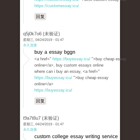
https://customessay.icu/
回复
q5j0k7o6 (未验证)
星期三, 04/24/2019 - 01:47
永久连接
buy a essay bggn
<a href="
https://buyessay.icu/
">buy cheap essay
online</a>, buy custom essays online
where can i buy an essay, <a href="
https://buyessay.icu/
">buy cheap essay
online</a>
https://buyessay.icu/
回复
t9a7t8u7 (未验证)
星期三, 04/24/2019 - 01:47
永久连接
custom college essay writing service