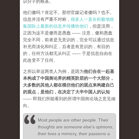
识分子的根基。
他们傻吗？肯定不。那些官媒记者傻吗？也不。
信息并没有严重不对称，
很多人一直在积极地收
集国际上最新的信息并传播给他们
，但是没用，
正因为这不是傻而是愚蠢 —— 注意，傻和愚蠢
完全不同，前者是无意识的，完全可以通过信息
补充而淡化和纠正，后者是有意识的，有目的
的，任何方法都无从纠正 —— 于是信息自由在
此改变不了任何。
之所以举这两类人为例，是因为
他们合在一起基
本构成了中国舆论界的精英阶层的一个大部分，
大多数的其他人都在模仿他们的观点来构建自己
的观点，是他们，在决定了大半中国人的认知
—— 即我们所能看到的所谓中国舆论场之意见倾
向。
Most people are other people. Their
thoughts are someone else's opinions,
their lives a mimicry, their passions a