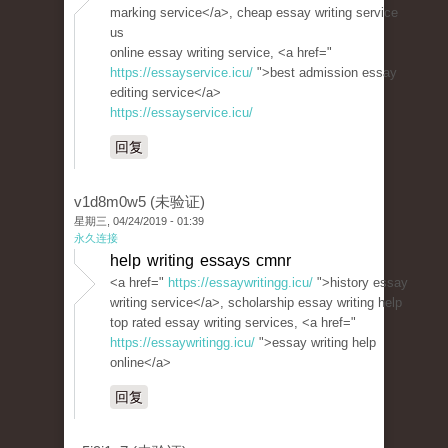
marking service</a>, cheap essay writing service
us
online essay writing service, <a href="
https://essayservice.icu/
">best admission essay
editing service</a>
https://essayservice.icu/
回复
v1d8m0w5 (未验证)
星期三, 04/24/2019 - 01:39
永久连接
help writing essays cmnr
<a href="
https://essaywritingg.icu/
">history essay
writing service</a>, scholarship essay writing help
top rated essay writing services, <a href="
https://essaywritingg.icu/
">essay writing help
online</a>
回复