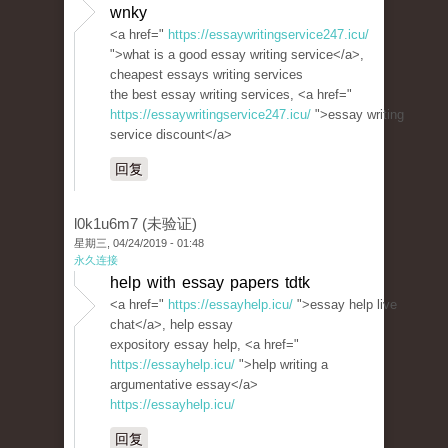
wnky
<a href="
https://essaywritingservice247.icu/
">what is a good essay writing service</a>,
cheapest essays writing services
the best essay writing services, <a href="
https://essaywritingservice247.icu/
">essay writing
service discount</a>
回复
l0k1u6m7 (未验证)
星期三, 04/24/2019 - 01:48
永久连接
help with essay papers tdtk
<a href="
https://essayhelp.icu/
">essay help live
chat</a>, help essay
expository essay help, <a href="
https://essayhelp.icu/
">help writing a
argumentative essay</a>
https://essayhelp.icu/
回复