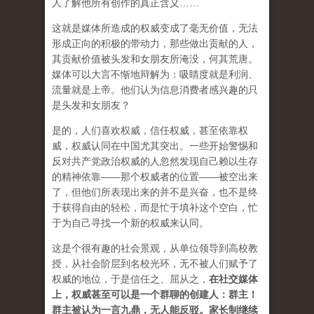
人了解他所有创作的真正含义……
这就是媒体所造成的权威变成了毫无价值，无法
形成正向的积极的带动力，那些做出贡献的人，
其贡献价值被头发和女朋友所淹没，何其荒唐。
媒体可以大言不惭地辩解为：吸睛度就是利润、
流量就是上帝。他们认为信息消费者感兴趣的只
是头发和女朋友？
是的，人们喜欢权威，信任权威，甚至依靠权
威，权威认同在中国尤其突出。一些开始警惕和
反对共产党政治权威的人忽然发现自己赖以生存
的精神依靠——那个权威者的位置——被空出来
了，但他们所表现出来的并不是兴奋，也不是终
于获得自由的轻松，而是忙于填补这个空白，忙
于为自己寻找一个新的权威来认同。
这是个很有趣的社会景观，从单位领导到高校教
授，从社会阶层到名校光环，无不被人们赋予了
权威的地位，于是信任之、屈从之，
在社交媒体
上，权威甚至可以是一个群聊的创建人：群主！
群主被认为一言九鼎，无人能反驳。家长制继续