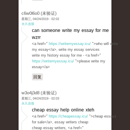
c6w0l6o0 (未验证)
星期三, 04/24/2019 - 02:02
永久连接
can someone write my essay for me
wzrr
<a href="
https://writemyessay.icu/
">who will write
my essay</a>, write my essay services
write my history essay for me - <a href="
https://writemyessay.icu/
">please write my
essay</a>
回复
w3o4j3d8 (未验证)
星期三, 04/24/2019 - 02:03
永久连接
cheap essay help online xteh
<a href="
https://cheapessay.icu/
">cheap essays
for sale</a>, essay writers cheap
cheap essay writers, <a href="