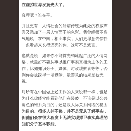
在虚拟世界发扬光大了。
真理呢？谁在乎。
并且更有，人情社会的所谓传统为此处的权威声
誉又添加了一层人情面子的色彩。我曾经很不客
气地说，在中国，相比事实，人们更愿意去信任
一条看起来长得漂亮的狗。这可不是戏言。
也就是说，如果你不能首先构建起广泛的人情网
络，就最好不要从事以推广事实真相为主体的工
作，比如知识分子、媒体、时政观察者等等，否
则你会被踩得一塌糊涂。最善意的结果是被无
视。
对所有在中国做上述工作的人来说都一样，也是
为什么你经常能看到他们在装傻，不论是以公共
角色的维系为目的，还是以人际关系网络的稳固
为目的。
很多人并不傻，并不是无从了解事实，
但他们会在很大程度上无法实现捍卫事实真理的
知识分子基本职能。