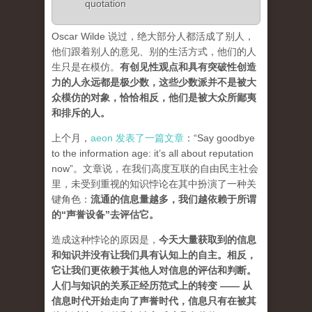
quotation
Oscar Wilde 说过，绝大部分人都活成了别人，
他们跟着别人的意见、别的生活方式，他们的人
生只是在模仿。
有创见性观点和具有突破性创造
力的人永远都是极少数，这些少数派并不是被大
众模仿的对象，恰恰相反，他们是被大众所鄙夷
和排斥的人
。
上个月，
aeon 发表了一篇文章
：“Say goodbye
to the information age: it’s all about reputation
now”。文章说，在我们高度互联的自由民主社会
里，未受到重视的知识悖论在其中扮演了一种关
键角色：
流通的信息量越多，我们越依赖于所谓
的“声誉设备”去评估它
。
造成这种悖论的原因是，
今天大量获取到的信息
和知识并没有让我们具有认知上的自主。相反，
它让我们更依赖于其他人对信息的评估和判断。
人们与知识的关系正经历范式上的转变 ——
从
信息时代开始走向了声誉时代，信息只有在被其