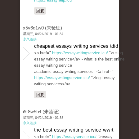
https://essayhelp.icu/
回复
x5v6q1w0 (未验证)
星期三, 04/24/2019 - 01:34
永久连接
cheapest essays writing services tdid
<a href="
https://essaywritingservice.icu/
">using
essay writing service</a> - what is the best online
essay writing service
academic essay writing services - <a href="
https://essaywritingservice.icu/
">legit essay
writing services</a>
回复
i9r8w5b4 (未验证)
星期三, 04/24/2019 - 01:38
永久连接
the best essay writing service wwrt
<a href="
https://essayservice.icu/
">essay