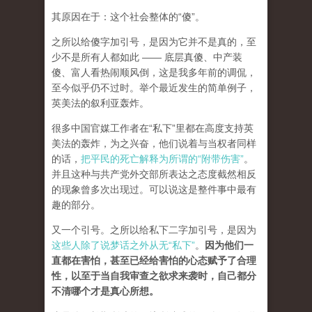
其原因在于：这个社会整体的“傻”。
之所以给傻字加引号，是因为它并不是真的，至
少不是所有人都如此 —— 底层真傻、中产装
傻、富人看热闹顺风倒，这是我多年前的调侃，
至今似乎仍不过时。举个最近发生的简单例子，
英美法的叙利亚轰炸。
很多中国官媒工作者在“私下”里都在高度支持英
美法的轰炸，为之兴奋，他们说着与当权者同样
的话，
把平民的死亡解释为所谓的“附带伤害”
。
并且这种与共产党外交部所表达之态度截然相反
的现象曾多次出现过。可以说这是整件事中最有
趣的部分。
又一个引号。之所以给私下二字加引号，是因为
这些人除了说梦话之外从无“私下”
。
因为他们一
直都在害怕，甚至已经给害怕的心态赋予了合理
性，以至于当自我审查之欲求来袭时，自己都分
不清哪个才是真心所想。