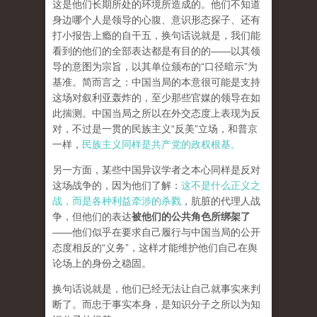
这是他们长期所处的环境所造成的。他们不知道
身边哪个人是领导的心腹、意识形态探子、还有
打小报告上瘾的自干五，换句话说就是，我们能
看到的他们的全部表达都是有目的的——以其领
导的意图为宗旨，以其单位颁布的“口径暗示”为
基准。简而言之：中国当局的本意很可能是支持
这场对叙利亚轰炸的，至少那些官媒的领导在如
此揣测。中国当局之所以在外交态度上表现为反
对，不过是一贯的民族主义“反美”立场，和普京
一样，
民族主义同样是共产党的政权根基。
另一方面，某些中国异议学者之本心同样是反对
这场战争的，因为他们了解：
这不是什么正义之
战，而是各种利益牵涉的杀戮
，肮脏的代理人战
争，但他们的表达
被他们的公共角色所绑架了
——他们似乎在要求自己履行与中国当局的公开
态度相反的“义务”，这样才能维护他们自己在舆
论场上的身份之稳固。
换句话说就是，他们已经无法让自己就事实来判
断了。而忠于事实本身，是知识分子之所以为知