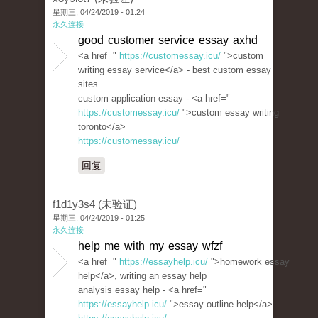
星期三, 04/24/2019 - 01:24
永久连接
good customer service essay axhd
<a href="
https://customessay.icu/
">custom
writing essay service</a> - best custom essay
sites
custom application essay - <a href="
https://customessay.icu/
">custom essay writing
toronto</a>
https://customessay.icu/
回复
f1d1y3s4 (未验证)
星期三, 04/24/2019 - 01:25
永久连接
help me with my essay wfzf
<a href="
https://essayhelp.icu/
">homework essay
help</a>, writing an essay help
analysis essay help - <a href="
https://essayhelp.icu/
">essay outline help</a>