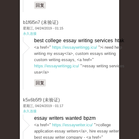
回复
b1f6l5n7 (未验证)
星期三, 04/24/2019 - 01:15
永久连接
best college essay writing services htak
<a href="
https://essaywritingg.icu/
">i need help
writing my essay</a>, custom essays writing
custom writing essays, <a href="
https://essaywritingg.icu/
">essay writing services
usa</a>
回复
k5x6b5f9 (未验证)
星期三, 04/24/2019 - 01:17
永久连接
essay writers wanted bpzm
<a href="
https://essaywriter.icu/
">college
application essay writers</a>, hire essay writer
best essay writer company - <a href="