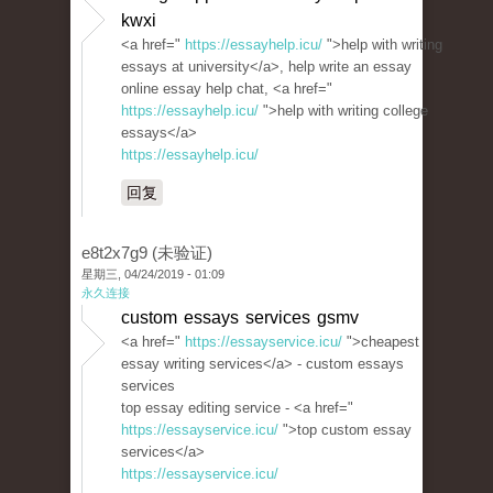
kwxi
<a href="
https://essayhelp.icu/
">help with writing
essays at university</a>, help write an essay
online essay help chat, <a href="
https://essayhelp.icu/
">help with writing college
essays</a>
https://essayhelp.icu/
回复
e8t2x7g9 (未验证)
星期三, 04/24/2019 - 01:09
永久连接
custom essays services gsmv
<a href="
https://essayservice.icu/
">cheapest
essay writing services</a> - custom essays
services
top essay editing service - <a href="
https://essayservice.icu/
">top custom essay
services</a>
https://essayservice.icu/