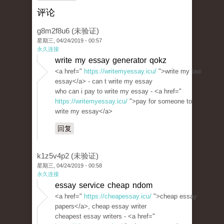
评论
g8m2f8u6 (未验证)
星期三, 04/24/2019 - 00:57
永久连接
write my essay generator qokz
<a href="
https://writemyessay.icu/
">write my law
essay</a> - can t write my essay
who can i pay to write my essay - <a href="
https://writemyessay.icu/
">pay for someone to
write my essay</a>
回复
k1z5v4p2 (未验证)
星期三, 04/24/2019 - 00:58
永久连接
essay service cheap ndom
<a href="
https://cheapessay.icu/
">cheap essay
papers</a>, cheap essay writer
cheapest essay writers - <a href="