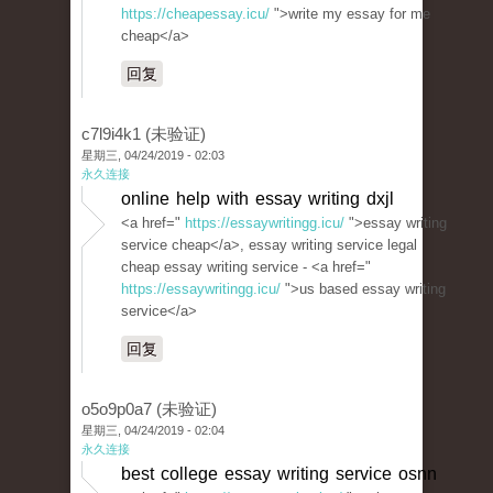
https://cheapessay.icu/
">write my essay for me
cheap</a>
回复
c7l9i4k1 (未验证)
星期三, 04/24/2019 - 02:03
永久连接
online help with essay writing dxjl
<a href="
https://essaywritingg.icu/
">essay writing
service cheap</a>, essay writing service legal
cheap essay writing service - <a href="
https://essaywritingg.icu/
">us based essay writing
service</a>
回复
o5o9p0a7 (未验证)
星期三, 04/24/2019 - 02:04
永久连接
best college essay writing service osnn