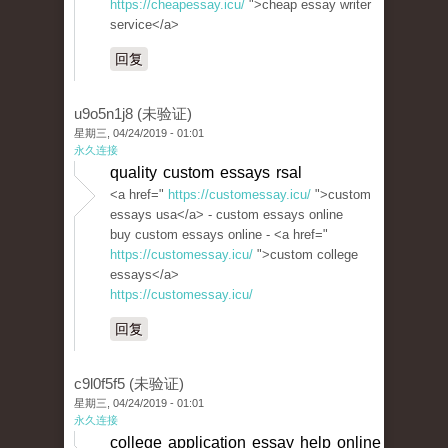
https://cheapessay.icu/
">cheap essay writer
service</a>
回复
u9o5n1j8 (未验证)
星期三, 04/24/2019 - 01:01
永久连接
quality custom essays rsal
<a href="
https://customessay.icu/
">custom
essays usa</a> - custom essays online
buy custom essays online - <a href="
https://customessay.icu/
">custom college
essays</a>
https://customessay.icu/
回复
c9l0f5f5 (未验证)
星期三, 04/24/2019 - 01:01
永久连接
college application essay help online