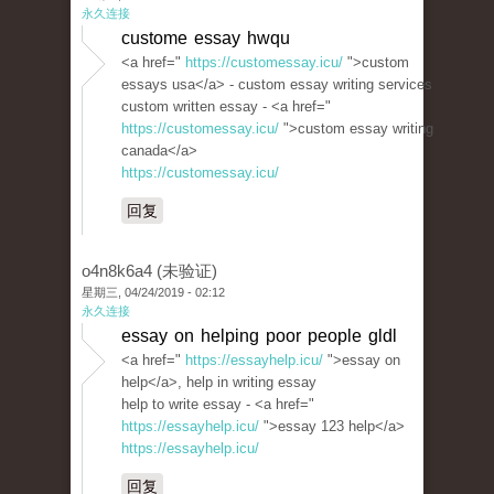
永久连接
custome essay hwqu
<a href="
https://customessay.icu/
">custom
essays usa</a> - custom essay writing services
custom written essay - <a href="
https://customessay.icu/
">custom essay writing
canada</a>
https://customessay.icu/
回复
o4n8k6a4 (未验证)
星期三, 04/24/2019 - 02:12
永久连接
essay on helping poor people gldl
<a href="
https://essayhelp.icu/
">essay on
help</a>, help in writing essay
help to write essay - <a href="
https://essayhelp.icu/
">essay 123 help</a>
https://essayhelp.icu/
回复