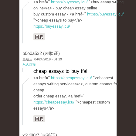
<a href="
https://buyessay.icu/
">buy essay writing
online</a> - buy cheap essay online
buy custom essay - <a href="
https://buyessay.icu/
">cheap essays to buy</a>
https://buyessay.icu/
回复
b0o0a5x2 (未验证)
星期三, 04/24/2019 - 01:19
永久连接
cheap essays to buy ifal
<a href="
https://cheapessay.icu/
">cheapest
essays writing services</a>, custom essays for
cheap
order cheap essay, <a href="
https://cheapessay.icu/
">cheapest custom
essays</a>
回复
x3y9l6t7 (未验证)