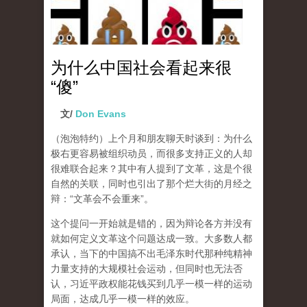
为什么中国社会看起来很
“傻”
文/
Don Evans
（泡泡特约）
上个月和朋友聊天时谈到：为什么
极右更容易被组织动员，而很多支持正义的人却
很难联合起来？其中有人提到了文革，这是个很
自然的关联，同时也引出了那个烂大街的月经之
辩：“文革会不会重来”。
这个提问一开始就是错的，因为辩论各方并没有
就如何定义文革这个问题达成一致。大多数人都
承认，当下的中国搞不出毛泽东时代那种纯精神
力量支持的大规模社会运动，但同时也无法否
认，习近平政权能花钱买到几乎一模一样的运动
局面，达成几乎一模一样的效应。