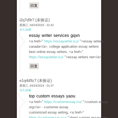
回复
i2q7d9r7 (未验证)
星期三, 04/24/2019 - 01:42
永久连接
essay writer services gqxn
<a href="
https://essaywriter.icu/
">essay writers
canada</a>, college application essay writers
best online essay writers, <a href="
https://essaywriter.icu/
">essay writers net</a>
回复
e1q4d9z7 (未验证)
星期三, 04/24/2019 - 01:47
永久连接
top custom essays yaou
<a href="
https://customessay.icu/
">custom essay
org</a> - customer essay
customized essay writing, <a href="
https://customessay.icu/
">best custom essay</a>