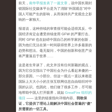
前天，
南华早报发表了一篇文章
，说中国长期封
锁国际社交媒体平台是为了消除“外国观念”对中
国人可能产生的影响，从而保持共产党观念之影
响的一家独大。
报道说，这种持续的审查很可能会适得其反。中
国经济肯定会遭受持续使用 GFW 的严重打击。
同时 GFW 也在妨碍中国自己的科学家的创新，
因为他们无法在第一时间获得世界上许多最新的
趋势和想法。毫无疑问，中国的创新和创意产业
将严重落后于世界……
这是老生常谈了，此文并没有任何新颖的观点，
因为它仅仅指出了中国社会为什么看起来傻的一
部分原因。一小部分。但这一观点一直以来都是
国际上大大小小的主张互联网信息自由组织对中
国的认识。也因此，他们做了很多工作，尽可能
地帮助中国人打开眼界，就如
GreatFire 组织的
项目
—— 这里的链接指向详细内容。
我敢保
证，它提供了理论上能解决中国社会普遍的“傻”
所需要的一切工具。