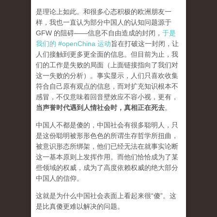
是理论上如此。和很多心态积极的欧洲朋友一
样，我也一直认为部分中国人的认知问题源于
GFW 的阻碍——信息不自由造成的封闭，
于是
我们的 #openChina 运动
旨在打破这一封闭，让
人们接触到更多更全面的信息。但目前为止，我
们的工作是失败的局面（
上面链接指向了我们对
这一失败的分析
）。事实显示，人们只喜欢收集
符合自己原有观点的信息，而对扩充知识根本不
感冒，不仅意味着回音壁效应不容小视，更有，
当声誉时代遇到人情社会时，真相正在死去
。
中国人不都是傻的，中国社会有很多聪明人，只
是这份聪明被形形色色的所谓生存哲学所扭曲，
被意识形态所绑架，他们已经无法在就事实论断
这一基本原则上发挥作用。而他们恰恰成为了某
些领域的权威，成为了高度依赖权威的绝大部分
中国人的信仰。
这就是为什么中国社会表面上看起来很“傻”。这
是比真傻更难以解决的问题。