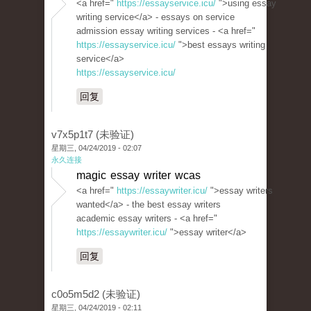
<a href="
https://essayservice.icu/
">using essay
writing service</a> - essays on service
admission essay writing services - <a href="
https://essayservice.icu/
">best essays writing
service</a>
https://essayservice.icu/
回复
v7x5p1t7 (未验证)
星期三, 04/24/2019 - 02:07
永久连接
magic essay writer wcas
<a href="
https://essaywriter.icu/
">essay writers
wanted</a> - the best essay writers
academic essay writers - <a href="
https://essaywriter.icu/
">essay writer</a>
回复
c0o5m5d2 (未验证)
星期三, 04/24/2019 - 02:11