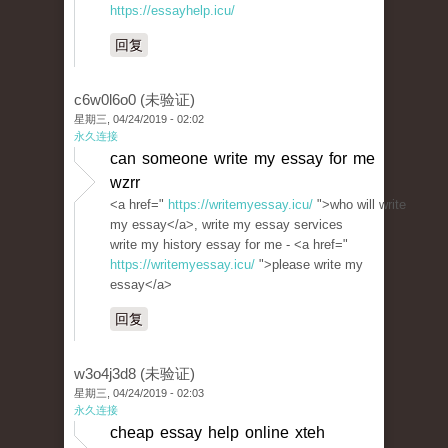
https://essayhelp.icu/
回复
c6w0l6o0 (未验证)
星期三, 04/24/2019 - 02:02
永久连接
can someone write my essay for me
wzrr
<a href="
https://writemyessay.icu/
">who will write
my essay</a>, write my essay services
write my history essay for me - <a href="
https://writemyessay.icu/
">please write my
essay</a>
回复
w3o4j3d8 (未验证)
星期三, 04/24/2019 - 02:03
永久连接
cheap essay help online xteh