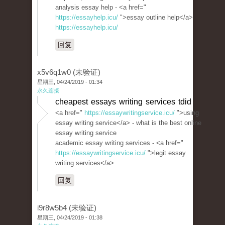
analysis essay help - <a href="
https://essayhelp.icu/
">essay outline help</a>
https://essayhelp.icu/
回复
x5v6q1w0 (未验证)
星期三, 04/24/2019 - 01:34
永久连接
cheapest essays writing services tdid
<a href="
https://essaywritingservice.icu/
">using
essay writing service</a> - what is the best online
essay writing service
academic essay writing services - <a href="
https://essaywritingservice.icu/
">legit essay
writing services</a>
回复
i9r8w5b4 (未验证)
星期三, 04/24/2019 - 01:38