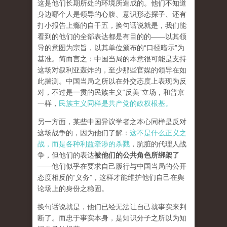
这是他们长期所处的环境所造成的。他们不知道
身边哪个人是领导的心腹、意识形态探子、还有
打小报告上瘾的自干五，换句话说就是，我们能
看到的他们的全部表达都是有目的的——以其领
导的意图为宗旨，以其单位颁布的“口径暗示”为
基准。简而言之：中国当局的本意很可能是支持
这场对叙利亚轰炸的，至少那些官媒的领导在如
此揣测。中国当局之所以在外交态度上表现为反
对，不过是一贯的民族主义“反美”立场，和普京
一样，
民族主义同样是共产党的政权根基。
另一方面，某些中国异议学者之本心同样是反对
这场战争的，因为他们了解：
这不是什么正义之
战，而是各种利益牵涉的杀戮
，肮脏的代理人战
争，但他们的表达
被他们的公共角色所绑架了
——他们似乎在要求自己履行与中国当局的公开
态度相反的“义务”，这样才能维护他们自己在舆
论场上的身份之稳固。
换句话说就是，他们已经无法让自己就事实来判
断了。而忠于事实本身，是知识分子之所以为知