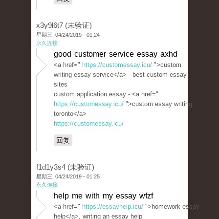
x3y9l6t7 (未验证)
星期三, 04/24/2019 - 01:24
永久连接
good customer service essay axhd
<a href="
https://customessay.icu/
">custom
writing essay service</a> - best custom essay
sites
custom application essay - <a href="
https://customessay.icu/
">custom essay writing
toronto</a>
https://customessay.icu/
回复
f1d1y3s4 (未验证)
星期三, 04/24/2019 - 01:25
永久连接
help me with my essay wfzf
<a href="
https://essayhelp.icu/
">homework essay
help</a>, writing an essay help