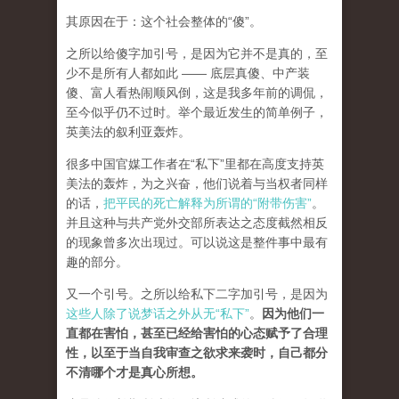
其原因在于：这个社会整体的“傻”。
之所以给傻字加引号，是因为它并不是真的，至
少不是所有人都如此 —— 底层真傻、中产装
傻、富人看热闹顺风倒，这是我多年前的调侃，
至今似乎仍不过时。举个最近发生的简单例子，
英美法的叙利亚轰炸。
很多中国官媒工作者在“私下”里都在高度支持英
美法的轰炸，为之兴奋，他们说着与当权者同样
的话，
把平民的死亡解释为所谓的“附带伤害”
。
并且这种与共产党外交部所表达之态度截然相反
的现象曾多次出现过。可以说这是整件事中最有
趣的部分。
又一个引号。之所以给私下二字加引号，是因为
这些人除了说梦话之外从无“私下”
。
因为他们一
直都在害怕，甚至已经给害怕的心态赋予了合理
性，以至于当自我审查之欲求来袭时，自己都分
不清哪个才是真心所想。