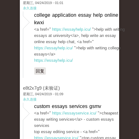
星期三, 04/24/2019 - 01:01
永久连接
college application essay help online
kwxi
<a href="
https://essayhelp.icu/
">help with writing
essays at university</a>, help write an essay
online essay help chat, <a href="
https://essayhelp.icu/
">help with writing college
essays</a>
https://essayhelp.icu/
回复
e8t2x7g9 (未验证)
星期三, 04/24/2019 - 01:09
永久连接
custom essays services gsmv
<a href="
https://essayservice.icu/
">cheapest
essay writing services</a> - custom essays
services
top essay editing service - <a href="
https://essayservice.icu/
">top custom essay