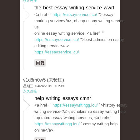
永久连接
the best essay writing service wwrt
<a href="
https://essayservice.icu/
">essay
marking service</a>, cheap essay writing service
us
online essay writing service, <a href="
https://essayservice.icu/
">best admission essay
editing service</a>
https://essayservice.icu/
回复
v1d8m0w5 (未验证)
星期三, 04/24/2019 - 01:39
永久连接
help writing essays cmnr
<a href="
https://essaywritingg.icu/
">history essay
writing service</a>, scholarship essay writing help
top rated essay writing services, <a href="
https://essaywritingg.icu/
">essay writing help
online</a>