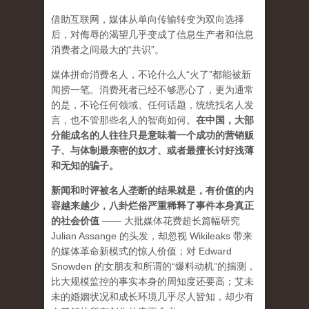
借助互联网，媒体从单向传输转变为双向选择
后，对侮辱的渴望几乎变成了信息生产者和信息
消费者之间最大的“共识”。
媒体拼命消费名人，不论什么人“火了”都能被新
闻捞一笔。消费死者已经不够恶心了，更为通常
的是，不论任何领域、任何话题，统统找名人发
言，也不管那些名人的智商如何。
在中国，大部
分能成名的人往往只是意味着一个成功的营销贩
子、与体制最亲密的奴才、或者最擅长讨好浅薄
和无知的骗子。
新闻和时评被名人垄断的结果就是，有价值的内
容越来越少，八卦烂俗严重稀释了事件本身真正
的社会价值
—— 大批媒体花费超长篇幅研究
Julian Assange 的头发，却忽视 Wikileaks 带来
的媒体革命新模式的惊人价值；对 Edward
Snowden 的女朋友和所谓的“爆料动机”的揣测，
比大规模监控的事实本身的周知度还要高；艾未
未的婚姻状况和成长环境几乎尽人皆知，却少有