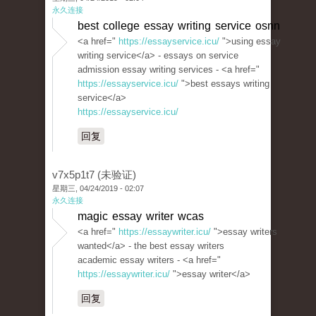
永久连接
best college essay writing service osnn
<a href="
https://essayservice.icu/
">using essay
writing service</a> - essays on service
admission essay writing services - <a href="
https://essayservice.icu/
">best essays writing
service</a>
https://essayservice.icu/
回复
v7x5p1t7 (未验证)
星期三, 04/24/2019 - 02:07
永久连接
magic essay writer wcas
<a href="
https://essaywriter.icu/
">essay writers
wanted</a> - the best essay writers
academic essay writers - <a href="
https://essaywriter.icu/
">essay writer</a>
回复