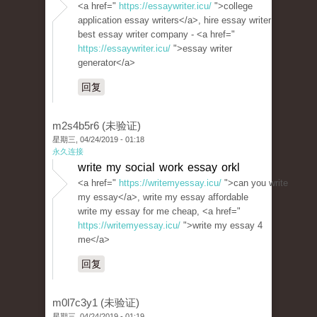
<a href="
https://essaywriter.icu/
">college
application essay writers</a>, hire essay writer
best essay writer company - <a href="
https://essaywriter.icu/
">essay writer
generator</a>
回复
m2s4b5r6 (未验证)
星期三, 04/24/2019 - 01:18
永久连接
write my social work essay orkl
<a href="
https://writemyessay.icu/
">can you write
my essay</a>, write my essay affordable
write my essay for me cheap, <a href="
https://writemyessay.icu/
">write my essay 4
me</a>
回复
m0l7c3y1 (未验证)
星期三, 04/24/2019 - 01:19