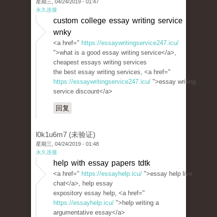
星期三, 04/24/2019 - 01:47
永久连接
custom college essay writing service
wnky
<a href="
https://essaywritingservice247.icu/
">what is a good essay writing service</a>,
cheapest essays writing services
the best essay writing services, <a href="
https://essaywritingservice247.icu/
">essay writing
service discount</a>
回复
l0k1u6m7 (未验证)
星期三, 04/24/2019 - 01:48
永久连接
help with essay papers tdtk
<a href="
https://essayhelp.icu/
">essay help live
chat</a>, help essay
expository essay help, <a href="
https://essayhelp.icu/
">help writing a
argumentative essay</a>