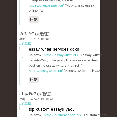
cheap essay service, <a href="
https://cheapessay.icu/
">buy cheap essay
online</a>
回复
i2q7d9r7 (未验证)
星期三, 04/24/2019 - 01:42
永久连接
essay writer services gqxn
<a href="
https://essaywriter.icu/
">essay writers
canada</a>, college application essay writers
best online essay writers, <a href="
https://essaywriter.icu/
">essay writers net</a>
回复
e1q4d9z7 (未验证)
星期三, 04/24/2019 - 01:47
永久连接
top custom essays yaou
<a href="
https://customessay.icu/
">custom essay