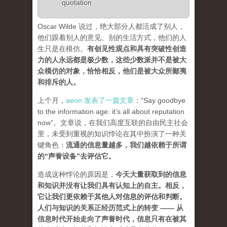
quotation
Oscar Wilde 说过，绝大部分人都活成了别人，
他们跟着别人的意见、别的生活方式，他们的人
生只是在模仿。
有创见性观点和具有突破性创造
力的人永远都是极少数，这些少数派并不是被大
众模仿的对象，恰恰相反，他们是被大众所鄙夷
和排斥的人
。
上个月，
aeon 发表了一篇文章
：“Say goodbye
to the information age: it’s all about reputation
now”。文章说，在我们高度互联的自由民主社会
里，未受到重视的知识悖论在其中扮演了一种关
键角色：
流通的信息量越多，我们越依赖于所谓
的“声誉设备”去评估它
。
造成这种悖论的原因是，
今天大量获取到的信息
和知识并没有让我们具有认知上的自主。相反，
它让我们更依赖于其他人对信息的评估和判断。
人们与知识的关系正经历范式上的转变 ——
从
信息时代开始走向了声誉时代，信息只有在被其