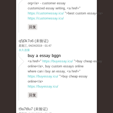
org</a> - customer essay
customized essay writing, <a href="
https://customessay.icu/
">best custom essay</a>
https://customessay.icu/
回复
q5j0k7o6 (未验证)
星期三, 04/24/2019 - 01:47
永久连接
buy a essay bggn
<a href="
https://buyessay.icu/
">buy cheap essay
online</a>, buy custom essays online
where can i buy an essay, <a href="
https://buyessay.icu/
">buy cheap essay
online</a>
https://buyessay.icu/
回复
t9a7t8u7 (未验证)