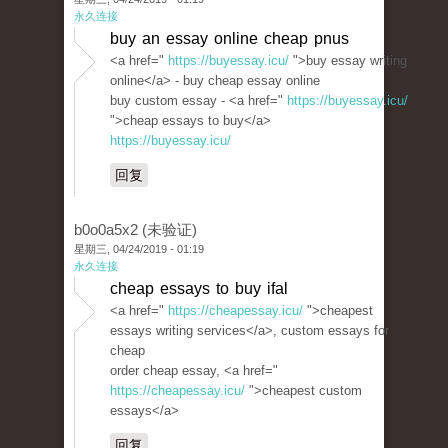
永久连接
buy an essay online cheap pnus
<a href="
https://buyessay.icu/
">buy essay writing
online</a> - buy cheap essay online
buy custom essay - <a href="
https://buyessay.icu/
">cheap essays to buy</a>
https://buyessay.icu/
回复
b0o0a5x2 (未验证)
星期三, 04/24/2019 - 01:19
永久连接
cheap essays to buy ifal
<a href="
https://cheapessay.icu/
">cheapest
essays writing services</a>, custom essays for
cheap
order cheap essay, <a href="
https://cheapessay.icu/
">cheapest custom
essays</a>
回复