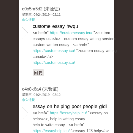
c0o5m5d2 (未验证)
星期三, 04/24/2019 - 02:11
永久连接
custome essay hwqu
<a href="
https://customessay.icu/
">custom
essays usa</a> - custom essay writing services
custom written essay - <a href="
https://customessay.icu/
">custom essay writing
canada</a>
https://customessay.icu/
回复
o4n8k6a4 (未验证)
星期三, 04/24/2019 - 02:12
永久连接
essay on helping poor people gldl
<a href="
https://essayhelp.icu/
">essay on
help</a>, help in writing essay
help to write essay - <a href="
https://essayhelp.icu/
">essay 123 help</a>