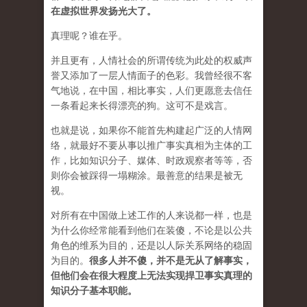
在虚拟世界发扬光大了。
真理呢？谁在乎。
并且更有，人情社会的所谓传统为此处的权威声
誉又添加了一层人情面子的色彩。我曾经很不客
气地说，在中国，相比事实，人们更愿意去信任
一条看起来长得漂亮的狗。这可不是戏言。
也就是说，如果你不能首先构建起广泛的人情网
络，就最好不要从事以推广事实真相为主体的工
作，比如知识分子、媒体、时政观察者等等，否
则你会被踩得一塌糊涂。最善意的结果是被无
视。
对所有在中国做上述工作的人来说都一样，也是
为什么你经常能看到他们在装傻，不论是以公共
角色的维系为目的，还是以人际关系网络的稳固
为目的。
很多人并不傻，并不是无从了解事实，
但他们会在很大程度上无法实现捍卫事实真理的
知识分子基本职能。