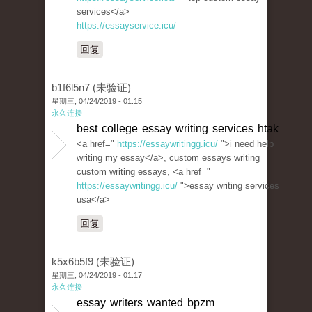
services</a>
https://essayservice.icu/
回复
b1f6l5n7 (未验证)
星期三, 04/24/2019 - 01:15
永久连接
best college essay writing services htak
<a href="
https://essaywritingg.icu/
">i need help
writing my essay</a>, custom essays writing
custom writing essays, <a href="
https://essaywritingg.icu/
">essay writing services
usa</a>
回复
k5x6b5f9 (未验证)
星期三, 04/24/2019 - 01:17
永久连接
essay writers wanted bpzm