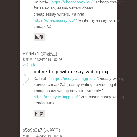
<a href="
https://cheapessay.icu/
">cheap essays
for sale</a>, essay writers cheap
cheap essay writers, <a href="
https://cheapessay.icu/
">write my essay for me
cheap</a>
回复
c7l9i4k1 (未验证)
星期三, 04/24/2019 - 02:03
永久连接
online help with essay writing dxjl
<a href="
https://essaywritingg.icu/
">essay writing
service cheap</a>, essay writing service legal
cheap essay writing service - <a href="
https://essaywritingg.icu/
">us based essay writing
service</a>
回复
o5o9p0a7 (未验证)
星期三, 04/24/2019 - 02:04