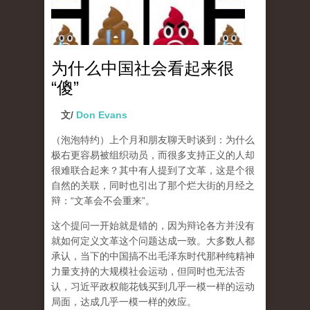
为什么中国社会看起来很
“傻”
文/
Don Evans
（泡泡特约）
上个月和朋友聊天时谈到：为什么
极右更容易被组织动员，而很多支持正义的人却
很难联合起来？其中有人提到了文革，这是个很
自然的关联，同时也引出了那个烂大街的月经之
辩：“文革会不会重来”。
这个提问一开始就是错的，因为辩论各方并没有
就如何定义文革这个问题达成一致。大多数人都
承认，当下的中国搞不出毛泽东时代那种纯精神
力量支持的大规模社会运动，但同时也无法否
认，习近平政权能花钱买到几乎一模一样的运动
局面，达成几乎一模一样的效应。