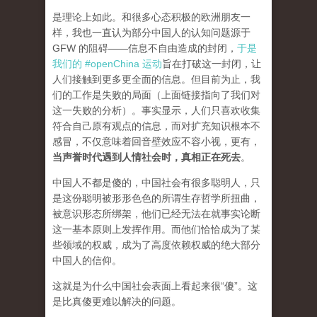
是理论上如此。和很多心态积极的欧洲朋友一
样，我也一直认为部分中国人的认知问题源于
GFW 的阻碍——信息不自由造成的封闭，
于是
我们的 #openChina 运动
旨在打破这一封闭，让
人们接触到更多更全面的信息。但目前为止，我
们的工作是失败的局面（
上面链接指向了我们对
这一失败的分析
）。事实显示，人们只喜欢收集
符合自己原有观点的信息，而对扩充知识根本不
感冒，不仅意味着回音壁效应不容小视，更有，
当声誉时代遇到人情社会时，真相正在死去
。
中国人不都是傻的，中国社会有很多聪明人，只
是这份聪明被形形色色的所谓生存哲学所扭曲，
被意识形态所绑架，他们已经无法在就事实论断
这一基本原则上发挥作用。而他们恰恰成为了某
些领域的权威，成为了高度依赖权威的绝大部分
中国人的信仰。
这就是为什么中国社会表面上看起来很“傻”。这
是比真傻更难以解决的问题。