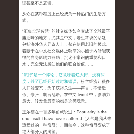
理甚至不是逻辑。
从众在某种程度上已经成为一种热门的生活方
式。
“汇集全球智慧“ 的社交媒体如今变成了全球最平
庸乏味的地方，尤其是中文，老生常谈的话题，
包括海外华人异议人士，都在使用老旧的模式、
着眼于在中文社交媒体上狭窄的小圈子内所能获
得的自身影响力营销，沉迷于常识的重复和口
水，完全无法感知他们的联合价值……
“流行”是一个悖论，它意味着烂大街、没有深
度，甚至已经开始过时和错误
。粉丝经济让很多
人开始变态，为了获得关注——声誉，不惜造
假、夸张、胡言乱语。在中文 tweet 中，影响力
最大、转发量最高的都是这类玩意。
王尔德在一百多年前就说过：Popularity is the
one insult I have never suffered（人气是我从未
遭受过的一种侮辱）。而如今，这种侮辱变成了
绝大部分人的渴望。