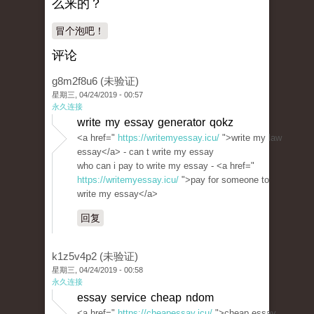
么来的？
冒个泡吧！
评论
g8m2f8u6 (未验证)
星期三, 04/24/2019 - 00:57
永久连接
write my essay generator qokz
<a href="
https://writemyessay.icu/
">write my law
essay</a> - can t write my essay
who can i pay to write my essay - <a href="
https://writemyessay.icu/
">pay for someone to
write my essay</a>
回复
k1z5v4p2 (未验证)
星期三, 04/24/2019 - 00:58
永久连接
essay service cheap ndom
<a href="
https://cheapessay.icu/
">cheap essay