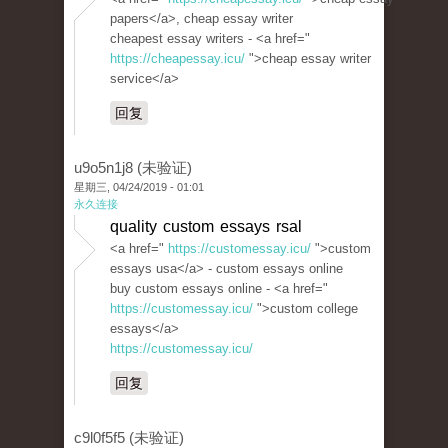
papers</a>, cheap essay writer
cheapest essay writers - <a href="
https://cheapessay.icu/
">cheap essay writer
service</a>
回复
u9o5n1j8 (未验证)
星期三, 04/24/2019 - 01:01
永久连接
quality custom essays rsal
<a href="
https://customessay.icu/
">custom
essays usa</a> - custom essays online
buy custom essays online - <a href="
https://customessay.icu/
">custom college
essays</a>
https://customessay.icu/
回复
c9l0f5f5 (未验证)