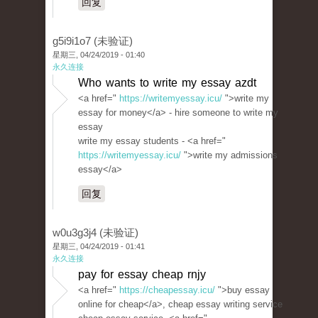
回复
g5i9i1o7 (未验证)
星期三, 04/24/2019 - 01:40
永久连接
Who wants to write my essay azdt
<a href="
https://writemyessay.icu/
">write my
essay for money</a> - hire someone to write my
essay
write my essay students - <a href="
https://writemyessay.icu/
">write my admissions
essay</a>
回复
w0u3g3j4 (未验证)
星期三, 04/24/2019 - 01:41
永久连接
pay for essay cheap rnjy
<a href="
https://cheapessay.icu/
">buy essay
online for cheap</a>, cheap essay writing service