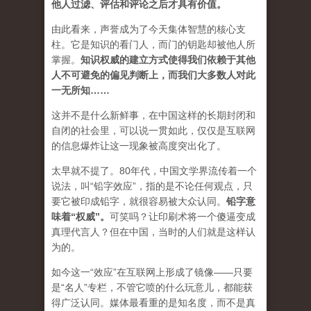
他人过滤、评估和评论之后才具有价值。
由此看来，声誉成为了今天集体智慧的核心支
柱。它是知识的看门人，而门的钥匙却被他人所
掌握。
知识权威的建立方式使得我们依赖于其他
人不可避免的偏见判断上，而我们大多数人对此
一无所知……
这并不是什么新鲜事，在中国这样的长期封闭和
自闭的社会里，可以说一贯如此，仅仅是互联网
的信息爆炸让这一现象被高度突出化了。
太早就不提了。80年代，中国文学界流传着一个
说法，叫“铅字效应”，指的是不论任何观点，只
要它被印成铅字，就很容易被大众认同。
铅字意
味着“权威”
。
可笑吗？让印刷术将一个傻逼变成
真理代言人？但在中国，当时的人们就是这样认
为的。
如今这一“效应”在互联网上形成了镜像——只要
是“名人”专栏，不管它喷的什么玩意儿，都能获
得广泛认同。媒体最看重的是知名度，而不是真