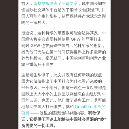
前天，
南华早报发表了一篇文章
，说中国长期封
锁国际社交媒体平台是为了消除“外国观念”对中
国人可能产生的影响，从而保持共产党观念之影
响的一家独大。
报道说，这种持续的审查很可能会适得其反。中
国经济肯定会遭受持续使用 GFW 的严重打击。
同时 GFW 也在妨碍中国自己的科学家的创新，
因为他们无法在第一时间获得世界上许多最新的
趋势和想法。毫无疑问，中国的创新和创意产业
将严重落后于世界……
这是老生常谈了，此文并没有任何新颖的观点，
因为它仅仅指出了中国社会为什么看起来傻的一
部分原因。一小部分。但这一观点一直以来都是
国际上大大小小的主张互联网信息自由组织对中
国的认识。也因此，他们做了很多工作，尽可能
地帮助中国人打开眼界，就如
GreatFire 组织的
项目
—— 这里的链接指向详细内容。
我敢保
证，它提供了理论上能解决中国社会普遍的“傻”
所需要的一切工具。