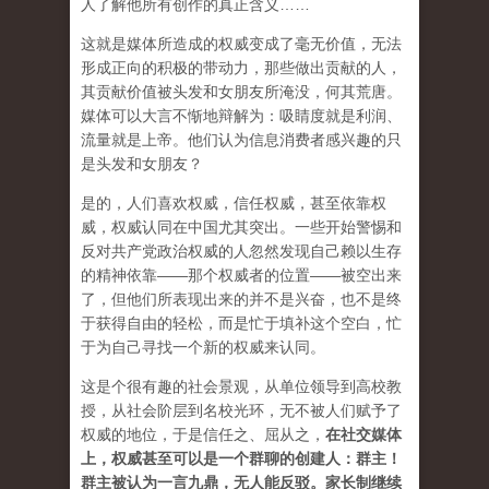
人了解他所有创作的真正含义……
这就是媒体所造成的权威变成了毫无价值，无法
形成正向的积极的带动力，那些做出贡献的人，
其贡献价值被头发和女朋友所淹没，何其荒唐。
媒体可以大言不惭地辩解为：吸睛度就是利润、
流量就是上帝。他们认为信息消费者感兴趣的只
是头发和女朋友？
是的，人们喜欢权威，信任权威，甚至依靠权
威，权威认同在中国尤其突出。一些开始警惕和
反对共产党政治权威的人忽然发现自己赖以生存
的精神依靠——那个权威者的位置——被空出来
了，但他们所表现出来的并不是兴奋，也不是终
于获得自由的轻松，而是忙于填补这个空白，忙
于为自己寻找一个新的权威来认同。
这是个很有趣的社会景观，从单位领导到高校教
授，从社会阶层到名校光环，无不被人们赋予了
权威的地位，于是信任之、屈从之，
在社交媒体
上，权威甚至可以是一个群聊的创建人：群主！
群主被认为一言九鼎，无人能反驳。家长制继续