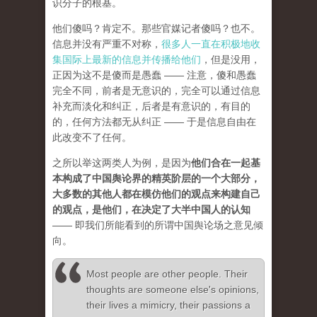
识分子的根基。
他们傻吗？肯定不。那些官媒记者傻吗？也不。
信息并没有严重不对称，
很多人一直在积极地收
集国际上最新的信息并传播给他们
，但是没用，
正因为这不是傻而是愚蠢 —— 注意，傻和愚蠢
完全不同，前者是无意识的，完全可以通过信息
补充而淡化和纠正，后者是有意识的，有目的
的，任何方法都无从纠正 —— 于是信息自由在
此改变不了任何。
之所以举这两类人为例，是因为
他们合在一起基
本构成了中国舆论界的精英阶层的一个大部分，
大多数的其他人都在模仿他们的观点来构建自己
的观点，是他们，在决定了大半中国人的认知
—— 即我们所能看到的所谓中国舆论场之意见倾
向。
Most people are other people. Their
thoughts are someone else's opinions,
their lives a mimicry, their passions a