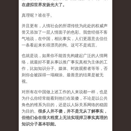
在虚拟世界发扬光大了。
真理呢？谁在乎。
并且更有，人情社会的所谓传统为此处的权威声
誉又添加了一层人情面子的色彩。我曾经很不客
气地说，在中国，相比事实，人们更愿意去信任
一条看起来长得漂亮的狗。这可不是戏言。
也就是说，如果你不能首先构建起广泛的人情网
络，就最好不要从事以推广事实真相为主体的工
作，比如知识分子、媒体、时政观察者等等，否
则你会被踩得一塌糊涂。最善意的结果是被无
视。
对所有在中国做上述工作的人来说都一样，也是
为什么你经常能看到他们在装傻，不论是以公共
角色的维系为目的，还是以人际关系网络的稳固
为目的。
很多人并不傻，并不是无从了解事实，
但他们会在很大程度上无法实现捍卫事实真理的
知识分子基本职能。