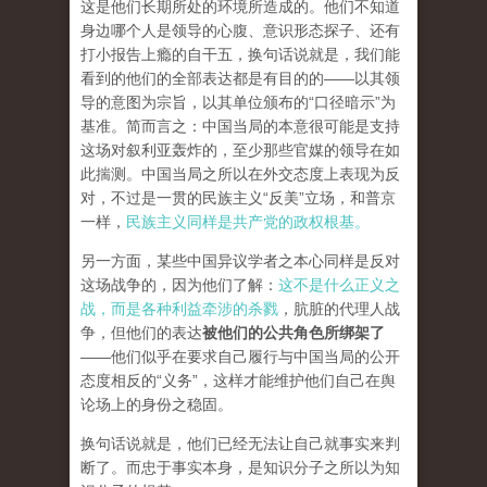
这是他们长期所处的环境所造成的。他们不知道
身边哪个人是领导的心腹、意识形态探子、还有
打小报告上瘾的自干五，换句话说就是，我们能
看到的他们的全部表达都是有目的的——以其领
导的意图为宗旨，以其单位颁布的“口径暗示”为
基准。简而言之：中国当局的本意很可能是支持
这场对叙利亚轰炸的，至少那些官媒的领导在如
此揣测。中国当局之所以在外交态度上表现为反
对，不过是一贯的民族主义“反美”立场，和普京
一样，
民族主义同样是共产党的政权根基。
另一方面，某些中国异议学者之本心同样是反对
这场战争的，因为他们了解：
这不是什么正义之
战，而是各种利益牵涉的杀戮
，肮脏的代理人战
争，但他们的表达
被他们的公共角色所绑架了
——他们似乎在要求自己履行与中国当局的公开
态度相反的“义务”，这样才能维护他们自己在舆
论场上的身份之稳固。
换句话说就是，他们已经无法让自己就事实来判
断了。而忠于事实本身，是知识分子之所以为知