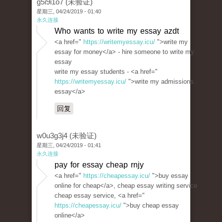
g5i9i1o7 (未验证)
星期三, 04/24/2019 - 01:40
永久连接
Who wants to write my essay azdt
<a href="
https://writemyessay.icu/
">write my
essay for money</a> - hire someone to write my
essay
write my essay students - <a href="
https://writemyessay.icu/
">write my admissions
essay</a>
回复
w0u3g3j4 (未验证)
星期三, 04/24/2019 - 01:41
永久连接
pay for essay cheap rnjy
<a href="
https://cheapessay.icu/
">buy essay
online for cheap</a>, cheap essay writing service
cheap essay service, <a href="
https://cheapessay.icu/
">buy cheap essay
online</a>