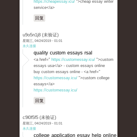
https://cheapessay.icu/
">cheap essay writer
service</a>
回复
u9o5n1j8 (未验证)
星期三, 04/24/2019 - 01:01
永久连接
quality custom essays rsal
<a href="
https://customessay.icu/
">custom
essays usa</a> - custom essays online
buy custom essays online - <a href="
https://customessay.icu/
">custom college
essays</a>
https://customessay.icu/
回复
c9l0f5f5 (未验证)
星期三, 04/24/2019 - 01:01
永久连接
college application essay help online