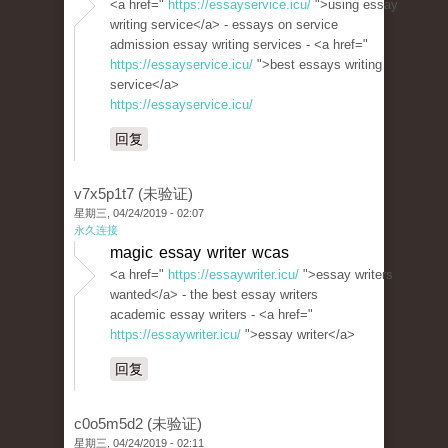
<a href="
https://essayservice.icu/
">using essay
writing service</a> - essays on service
admission essay writing services - <a href="
https://essayservice.icu/
">best essays writing
service</a>
https://essayservice.icu/
回复
v7x5p1t7 (未验证)
星期三, 04/24/2019 - 02:07
永久连接
magic essay writer wcas
<a href="
https://essaywriter.icu/
">essay writers
wanted</a> - the best essay writers
academic essay writers - <a href="
https://essaywriter.icu/
">essay writer</a>
回复
c0o5m5d2 (未验证)
星期三, 04/24/2019 - 02:11