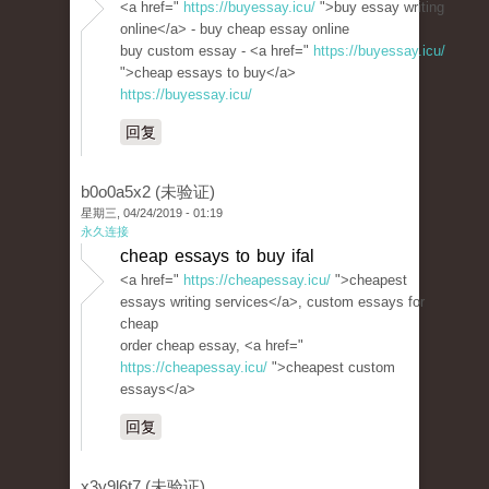
<a href="
https://buyessay.icu/
">buy essay writing
online</a> - buy cheap essay online
buy custom essay - <a href="
https://buyessay.icu/
">cheap essays to buy</a>
https://buyessay.icu/
回复
b0o0a5x2 (未验证)
星期三, 04/24/2019 - 01:19
永久连接
cheap essays to buy ifal
<a href="
https://cheapessay.icu/
">cheapest
essays writing services</a>, custom essays for
cheap
order cheap essay, <a href="
https://cheapessay.icu/
">cheapest custom
essays</a>
回复
x3y9l6t7 (未验证)