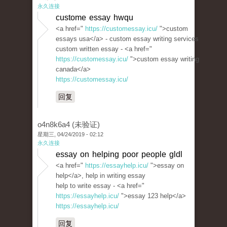
永久连接
custome essay hwqu
<a href="
https://customessay.icu/
">custom
essays usa</a> - custom essay writing services
custom written essay - <a href="
https://customessay.icu/
">custom essay writing
canada</a>
https://customessay.icu/
回复
o4n8k6a4 (未验证)
星期三, 04/24/2019 - 02:12
永久连接
essay on helping poor people gldl
<a href="
https://essayhelp.icu/
">essay on
help</a>, help in writing essay
help to write essay - <a href="
https://essayhelp.icu/
">essay 123 help</a>
https://essayhelp.icu/
回复