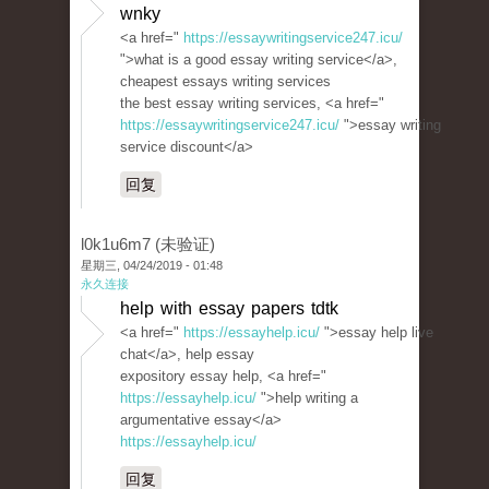
wnky
<a href="
https://essaywritingservice247.icu/
">what is a good essay writing service</a>,
cheapest essays writing services
the best essay writing services, <a href="
https://essaywritingservice247.icu/
">essay writing
service discount</a>
回复
l0k1u6m7 (未验证)
星期三, 04/24/2019 - 01:48
永久连接
help with essay papers tdtk
<a href="
https://essayhelp.icu/
">essay help live
chat</a>, help essay
expository essay help, <a href="
https://essayhelp.icu/
">help writing a
argumentative essay</a>
https://essayhelp.icu/
回复