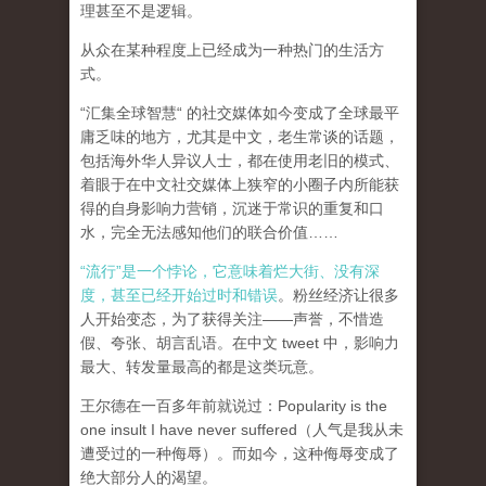
理甚至不是逻辑。
从众在某种程度上已经成为一种热门的生活方
式。
“汇集全球智慧“ 的社交媒体如今变成了全球最平
庸乏味的地方，尤其是中文，老生常谈的话题，
包括海外华人异议人士，都在使用老旧的模式、
着眼于在中文社交媒体上狭窄的小圈子内所能获
得的自身影响力营销，沉迷于常识的重复和口
水，完全无法感知他们的联合价值……
“流行”是一个悖论，它意味着烂大街、没有深
度，甚至已经开始过时和错误
。粉丝经济让很多
人开始变态，为了获得关注——声誉，不惜造
假、夸张、胡言乱语。在中文 tweet 中，影响力
最大、转发量最高的都是这类玩意。
王尔德在一百多年前就说过：Popularity is the
one insult I have never suffered（人气是我从未
遭受过的一种侮辱）。而如今，这种侮辱变成了
绝大部分人的渴望。