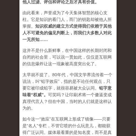
他人过滤、评估和评论之后才具有价值。
由此看来，声誉成为了今天集体智慧的核心支
柱。它是知识的看门人，而门的钥匙却被他人所
掌握。
知识权威的建立方式使得我们依赖于其他
人不可避免的偏见判断上，而我们大多数人对此
一无所知……
这并不是什么新鲜事，在中国这样的长期封闭和
自闭的社会里，可以说一贯如此，仅仅是互联网
的信息爆炸让这一现象被高度突出化了。
太早就不提了。80年代，中国文学界流传着一个
说法，叫“铅字效应”，指的是不论任何观点，只
要它被印成铅字，就很容易被大众认同。
铅字意
味着“权威”
。
可笑吗？让印刷术将一个傻逼变成
真理代言人？但在中国，当时的人们就是这样认
为的。
如今这一“效应”在互联网上形成了镜像——只要
是“名人”专栏，不管它喷的什么玩意儿，都能获
得广泛认同。媒体最看重的是知名度，而不是真