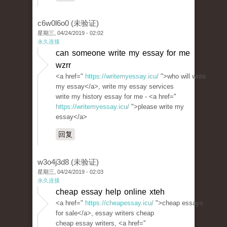
c6w0l6o0 (未验证)
星期三, 04/24/2019 - 02:02
永久连接
can someone write my essay for me
wzrr
<a href="
https://writemyessay.icu/
">who will write
my essay</a>, write my essay services
write my history essay for me - <a href="
https://writemyessay.icu/
">please write my
essay</a>
回复
w3o4j3d8 (未验证)
星期三, 04/24/2019 - 02:03
永久连接
cheap essay help online xteh
<a href="
https://cheapessay.icu/
">cheap essays
for sale</a>, essay writers cheap
cheap essay writers, <a href="