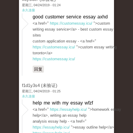
星期三, 04/24/2019 - 01:24
永久连接
good customer service essay axhd
<a href="
https://customessay.icu/
">custom
writing essay service</a> - best custom essay
sites
custom application essay - <a href="
https://customessay.icu/
">custom essay writing
toronto</a>
https://customessay.icu/
回复
f1d1y3s4 (未验证)
星期三, 04/24/2019 - 01:25
永久连接
help me with my essay wfzf
<a href="
https://essayhelp.icu/
">homework essay
help</a>, writing an essay help
analysis essay help - <a href="
https://essayhelp.icu/
">essay outline help</a>