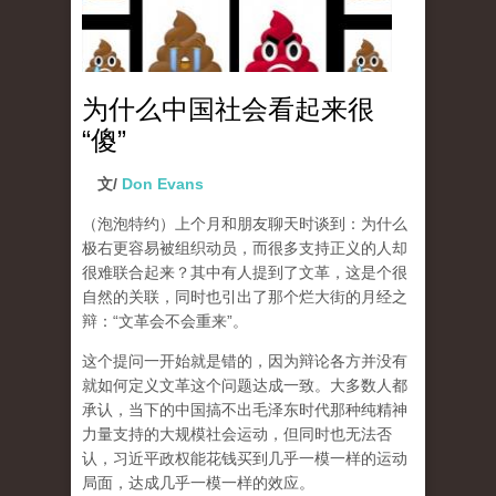
为什么中国社会看起来很
“傻”
文/
Don Evans
（泡泡特约）
上个月和朋友聊天时谈到：为什么
极右更容易被组织动员，而很多支持正义的人却
很难联合起来？其中有人提到了文革，这是个很
自然的关联，同时也引出了那个烂大街的月经之
辩：“文革会不会重来”。
这个提问一开始就是错的，因为辩论各方并没有
就如何定义文革这个问题达成一致。大多数人都
承认，当下的中国搞不出毛泽东时代那种纯精神
力量支持的大规模社会运动，但同时也无法否
认，习近平政权能花钱买到几乎一模一样的运动
局面，达成几乎一模一样的效应。