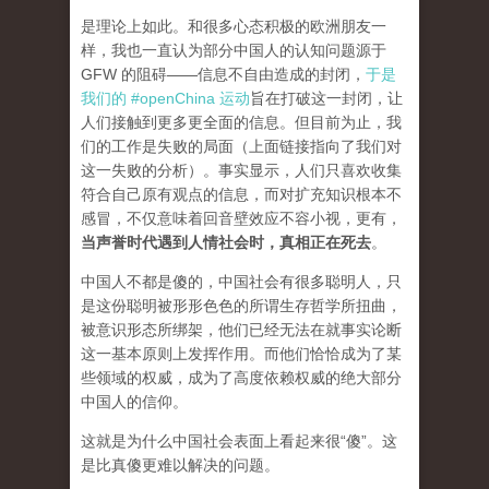
是理论上如此。和很多心态积极的欧洲朋友一
样，我也一直认为部分中国人的认知问题源于
GFW 的阻碍——信息不自由造成的封闭，
于是
我们的 #openChina 运动
旨在打破这一封闭，让
人们接触到更多更全面的信息。但目前为止，我
们的工作是失败的局面（
上面链接指向了我们对
这一失败的分析
）。事实显示，人们只喜欢收集
符合自己原有观点的信息，而对扩充知识根本不
感冒，不仅意味着回音壁效应不容小视，更有，
当声誉时代遇到人情社会时，真相正在死去
。
中国人不都是傻的，中国社会有很多聪明人，只
是这份聪明被形形色色的所谓生存哲学所扭曲，
被意识形态所绑架，他们已经无法在就事实论断
这一基本原则上发挥作用。而他们恰恰成为了某
些领域的权威，成为了高度依赖权威的绝大部分
中国人的信仰。
这就是为什么中国社会表面上看起来很“傻”。这
是比真傻更难以解决的问题。