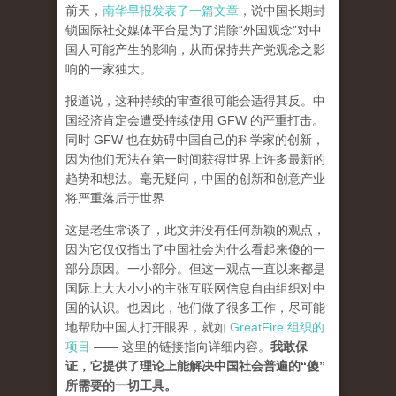
前天，
南华早报发表了一篇文章
，说中国长期封
锁国际社交媒体平台是为了消除“外国观念”对中
国人可能产生的影响，从而保持共产党观念之影
响的一家独大。
报道说，这种持续的审查很可能会适得其反。中
国经济肯定会遭受持续使用 GFW 的严重打击。
同时 GFW 也在妨碍中国自己的科学家的创新，
因为他们无法在第一时间获得世界上许多最新的
趋势和想法。毫无疑问，中国的创新和创意产业
将严重落后于世界……
这是老生常谈了，此文并没有任何新颖的观点，
因为它仅仅指出了中国社会为什么看起来傻的一
部分原因。一小部分。但这一观点一直以来都是
国际上大大小小的主张互联网信息自由组织对中
国的认识。也因此，他们做了很多工作，尽可能
地帮助中国人打开眼界，就如
GreatFire 组织的
项目
—— 这里的链接指向详细内容。
我敢保
证，它提供了理论上能解决中国社会普遍的“傻”
所需要的一切工具。