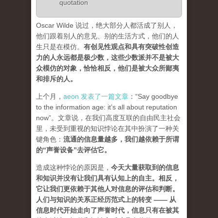
quotation
Oscar Wilde 说过，绝大部分人都活成了别人，
他们跟着别人的意见、别的生活方式，他们的人
生只是在模仿。
有创见性观点和具有突破性创造
力的人永远都是极少数，这些少数派并不是被大
众模仿的对象，恰恰相反，他们是被大众所鄙夷
和排斥的人
。
上个月，
aeon 发表了一篇文章
：“Say goodbye
to the information age: it’s all about reputation
now”。文章说，在我们高度互联的自由民主社会
里，未受到重视的知识悖论在其中扮演了一种关
键角色：
流通的信息量越多，我们越依赖于所谓
的“声誉设备”去评估它
。
造成这种悖论的原因是，
今天大量获取到的信息
和知识并没有让我们具有认知上的自主。相反，
它让我们更依赖于其他人对信息的评估和判断。
人们与知识的关系正经历范式上的转变 ——
从
信息时代开始走向了声誉时代，信息只有在被其