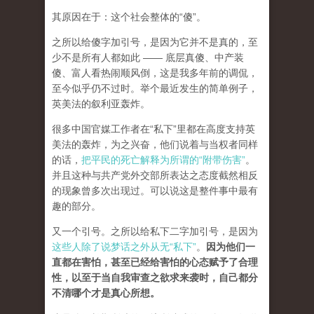
其原因在于：这个社会整体的“傻”。
之所以给傻字加引号，是因为它并不是真的，至
少不是所有人都如此 —— 底层真傻、中产装
傻、富人看热闹顺风倒，这是我多年前的调侃，
至今似乎仍不过时。举个最近发生的简单例子，
英美法的叙利亚轰炸。
很多中国官媒工作者在“私下”里都在高度支持英
美法的轰炸，为之兴奋，他们说着与当权者同样
的话，
把平民的死亡解释为所谓的“附带伤害”
。
并且这种与共产党外交部所表达之态度截然相反
的现象曾多次出现过。可以说这是整件事中最有
趣的部分。
又一个引号。之所以给私下二字加引号，是因为
这些人除了说梦话之外从无“私下”
。
因为他们一
直都在害怕，甚至已经给害怕的心态赋予了合理
性，以至于当自我审查之欲求来袭时，自己都分
不清哪个才是真心所想。