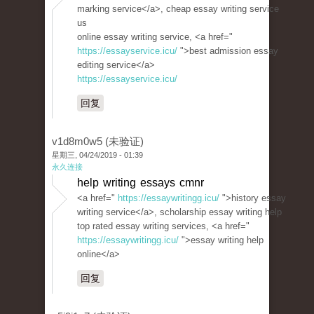
marking service</a>, cheap essay writing service
us
online essay writing service, <a href="
https://essayservice.icu/
">best admission essay
editing service</a>
https://essayservice.icu/
回复
v1d8m0w5 (未验证)
星期三, 04/24/2019 - 01:39
永久连接
help writing essays cmnr
<a href="
https://essaywritingg.icu/
">history essay
writing service</a>, scholarship essay writing help
top rated essay writing services, <a href="
https://essaywritingg.icu/
">essay writing help
online</a>
回复