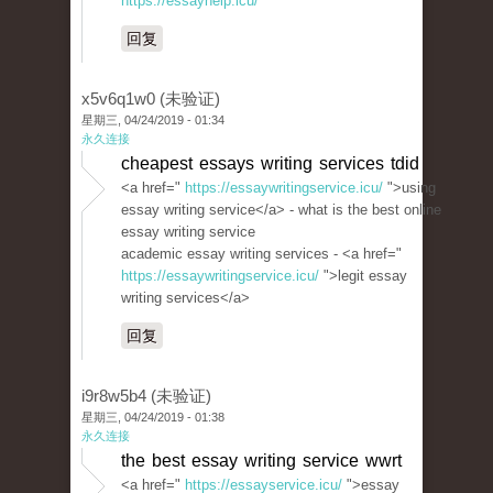
https://essayhelp.icu/
回复
x5v6q1w0 (未验证)
星期三, 04/24/2019 - 01:34
永久连接
cheapest essays writing services tdid
<a href="
https://essaywritingservice.icu/
">using
essay writing service</a> - what is the best online
essay writing service
academic essay writing services - <a href="
https://essaywritingservice.icu/
">legit essay
writing services</a>
回复
i9r8w5b4 (未验证)
星期三, 04/24/2019 - 01:38
永久连接
the best essay writing service wwrt
<a href="
https://essayservice.icu/
">essay