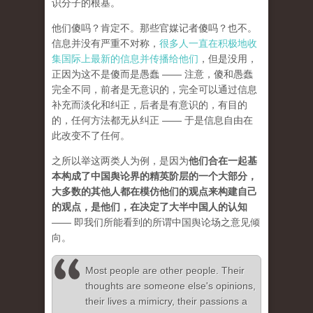
识分子的根基。
他们傻吗？肯定不。那些官媒记者傻吗？也不。
信息并没有严重不对称，
很多人一直在积极地收
集国际上最新的信息并传播给他们
，但是没用，
正因为这不是傻而是愚蠢 —— 注意，傻和愚蠢
完全不同，前者是无意识的，完全可以通过信息
补充而淡化和纠正，后者是有意识的，有目的
的，任何方法都无从纠正 —— 于是信息自由在
此改变不了任何。
之所以举这两类人为例，是因为
他们合在一起基
本构成了中国舆论界的精英阶层的一个大部分，
大多数的其他人都在模仿他们的观点来构建自己
的观点，是他们，在决定了大半中国人的认知
—— 即我们所能看到的所谓中国舆论场之意见倾
向。
Most people are other people. Their
thoughts are someone else's opinions,
their lives a mimicry, their passions a