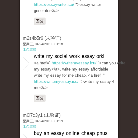
https://essaywriter.icu/
">essay writer
generator</a>
回复
m2s4b5r6 (未验证)
星期三, 04/24/2019 - 01:18
永久连接
write my social work essay orkl
<a href="
https://writemyessay.icu/
">can you write
my essay</a>, write my essay affordable
write my essay for me cheap, <a href="
https://writemyessay.icu/
">write my essay 4
me</a>
回复
m0l7c3y1 (未验证)
星期三, 04/24/2019 - 01:19
永久连接
buy an essay online cheap pnus