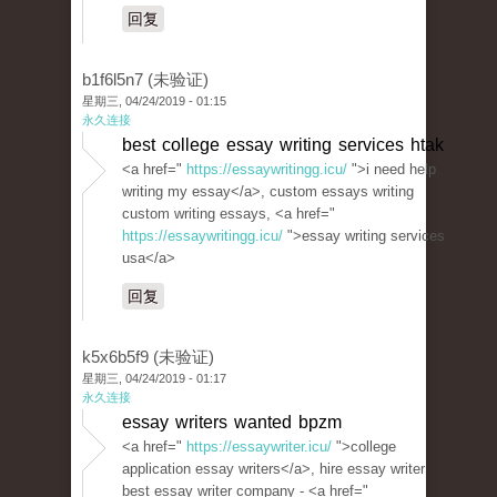
回复
b1f6l5n7 (未验证)
星期三, 04/24/2019 - 01:15
永久连接
best college essay writing services htak
<a href="
https://essaywritingg.icu/
">i need help
writing my essay</a>, custom essays writing
custom writing essays, <a href="
https://essaywritingg.icu/
">essay writing services
usa</a>
回复
k5x6b5f9 (未验证)
星期三, 04/24/2019 - 01:17
永久连接
essay writers wanted bpzm
<a href="
https://essaywriter.icu/
">college
application essay writers</a>, hire essay writer
best essay writer company - <a href="