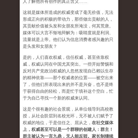
人了解他所有创作的真正含义……
这就是媒体所造成的权威变成了毫无价值，无法
形成正向的积极的带动力，那些做出贡献的人，
其贡献价值被头发和女朋友所淹没，何其荒唐。
媒体可以大言不惭地辩解为：吸睛度就是利润、
流量就是上帝。他们认为信息消费者感兴趣的只
是头发和女朋友？
是的，人们喜欢权威，信任权威，甚至依靠权
威，权威认同在中国尤其突出。一些开始警惕和
反对共产党政治权威的人忽然发现自己赖以生存
的精神依靠——那个权威者的位置——被空出来
了，但他们所表现出来的并不是兴奋，也不是终
于获得自由的轻松，而是忙于填补这个空白，忙
于为自己寻找一个新的权威来认同。
这是个很有趣的社会景观，从单位领导到高校教
授，从社会阶层到名校光环，无不被人们赋予了
权威的地位，于是信任之、屈从之，
在社交媒体
上，权威甚至可以是一个群聊的创建人：群主！
群主被认为一言九鼎，无人能反驳。家长制继续