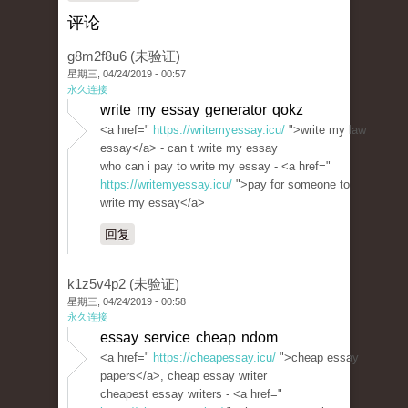
评论
g8m2f8u6 (未验证)
星期三, 04/24/2019 - 00:57
永久连接
write my essay generator qokz
<a href="
https://writemyessay.icu/
">write my law
essay</a> - can t write my essay
who can i pay to write my essay - <a href="
https://writemyessay.icu/
">pay for someone to
write my essay</a>
回复
k1z5v4p2 (未验证)
星期三, 04/24/2019 - 00:58
永久连接
essay service cheap ndom
<a href="
https://cheapessay.icu/
">cheap essay
papers</a>, cheap essay writer
cheapest essay writers - <a href="