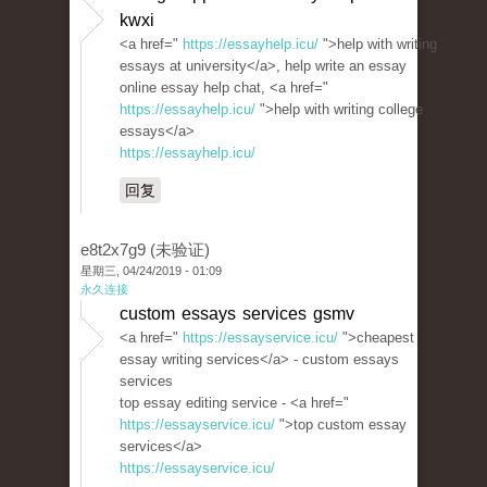
kwxi
<a href="
https://essayhelp.icu/
">help with writing
essays at university</a>, help write an essay
online essay help chat, <a href="
https://essayhelp.icu/
">help with writing college
essays</a>
https://essayhelp.icu/
回复
e8t2x7g9 (未验证)
星期三, 04/24/2019 - 01:09
永久连接
custom essays services gsmv
<a href="
https://essayservice.icu/
">cheapest
essay writing services</a> - custom essays
services
top essay editing service - <a href="
https://essayservice.icu/
">top custom essay
services</a>
https://essayservice.icu/