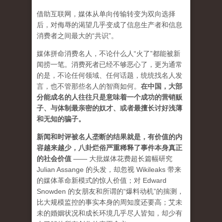
借助互联网，媒体从单向传输转变为双向选择
后，对侮辱的渴望几乎变成了信息生产者和信息
消费者之间最大的“共识”。
媒体拼命消费名人，不论什么人“火了”都能被新
闻捞一笔。消费死者已经不够恶心了，更为通常
的是，不论任何领域、任何话题，统统找名人发
言，也不管那些名人的智商如何。
在中国，大部
分能成名的人往往只是意味着一个成功的营销贩
子、与体制最亲密的奴才、或者最擅长讨好浅薄
和无知的骗子。
新闻和时评被名人垄断的结果就是，有价值的内
容越来越少，八卦烂俗严重稀释了事件本身真正
的社会价值
—— 大批媒体花费超长篇幅研究
Julian Assange 的头发，却忽视 Wikileaks 带来
的媒体革命新模式的惊人价值；对 Edward
Snowden 的女朋友和所谓的“爆料动机”的揣测，
比大规模监控的事实本身的周知度还要高；艾未
未的婚姻状况和成长环境几乎尽人皆知，却少有