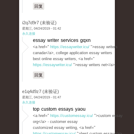
回复
i2q7d9r7 (未验证)
星期三, 04/24/2019 - 01:42
永久连接
essay writer services gqxn
<a href="
https://essaywriter.icu/
">essay writers
canada</a>, college application essay writers
best online essay writers, <a href="
https://essaywriter.icu/
">essay writers net</a>
回复
e1q4d9z7 (未验证)
星期三, 04/24/2019 - 01:47
永久连接
top custom essays yaou
<a href="
https://customessay.icu/
">custom essay
org</a> - customer essay
customized essay writing, <a href="
https://customessay.icu/
">best custom essay</a>