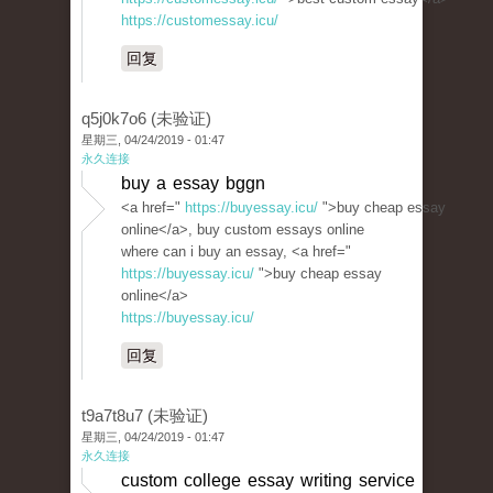
https://customessay.icu/
回复
q5j0k7o6 (未验证)
星期三, 04/24/2019 - 01:47
永久连接
buy a essay bggn
<a href="
https://buyessay.icu/
">buy cheap essay
online</a>, buy custom essays online
where can i buy an essay, <a href="
https://buyessay.icu/
">buy cheap essay
online</a>
https://buyessay.icu/
回复
t9a7t8u7 (未验证)
星期三, 04/24/2019 - 01:47
永久连接
custom college essay writing service