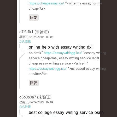
https://cheapessay.icu/
">write my essay for me
cheap</a>
回复
c7l9i4k1 (未验证)
星期三, 04/24/2019 - 02:03
永久连接
online help with essay writing dxjl
<a href="
https://essaywritingg.icu/
">essay writing
service cheap</a>, essay writing service legal
cheap essay writing service - <a href="
https://essaywritingg.icu/
">us based essay writing
service</a>
回复
o5o9p0a7 (未验证)
星期三, 04/24/2019 - 02:04
永久连接
best college essay writing service osnn