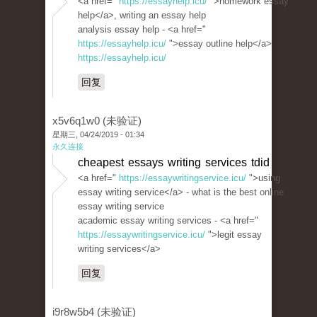
<a href="
https://essayhelp.icu/
">homework essay
help</a>, writing an essay help
analysis essay help - <a href="
https://essayhelp.icu/
">essay outline help</a>
https://essayhelp.icu/
回复
x5v6q1w0 (未验证)
星期三, 04/24/2019 - 01:34
永久连接
cheapest essays writing services tdid
<a href="
https://essaywritingservice.icu/
">using
essay writing service</a> - what is the best online
essay writing service
academic essay writing services - <a href="
https://essaywritingservice.icu/
">legit essay
writing services</a>
回复
i9r8w5b4 (未验证)