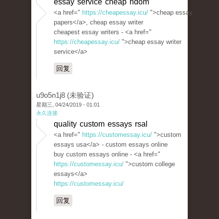
essay service cheap ndom
<a href="
https://cheapessay.icu/
">cheap essay
papers</a>, cheap essay writer
cheapest essay writers - <a href="
https://cheapessay.icu/
">cheap essay writer
service</a>
回复
u9o5n1j8 (未验证)
星期三, 04/24/2019 - 01:01
永久连接
quality custom essays rsal
<a href="
https://customessay.icu/
">custom
essays usa</a> - custom essays online
buy custom essays online - <a href="
https://customessay.icu/
">custom college
essays</a>
https://customessay.icu/
回复