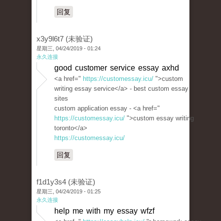
回复
x3y9l6t7 (未验证)
星期三, 04/24/2019 - 01:24
永久连接
good customer service essay axhd
<a href="
https://customessay.icu/
">custom
writing essay service</a> - best custom essay
sites
custom application essay - <a href="
https://customessay.icu/
">custom essay writing
toronto</a>
https://customessay.icu/
回复
f1d1y3s4 (未验证)
星期三, 04/24/2019 - 01:25
永久连接
help me with my essay wfzf