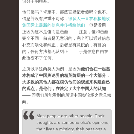
识分子的根基。
他们傻吗？肯定不。那些官媒记者傻吗？也不。
信息并没有严重不对称，
很多人一直在积极地收
集国际上最新的信息并传播给他们
，但是没用，
正因为这不是傻而是愚蠢 —— 注意，傻和愚蠢
完全不同，前者是无意识的，完全可以通过信息
补充而淡化和纠正，后者是有意识的，有目的
的，任何方法都无从纠正 —— 于是信息自由在
此改变不了任何。
之所以举这两类人为例，是因为
他们合在一起基
本构成了中国舆论界的精英阶层的一个大部分，
大多数的其他人都在模仿他们的观点来构建自己
的观点，是他们，在决定了大半中国人的认知
—— 即我们所能看到的所谓中国舆论场之意见倾
向。
Most people are other people. Their
thoughts are someone else's opinions,
their lives a mimicry, their passions a