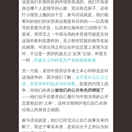
这是他们长期所处的环境所造成的。他们不知道
身边哪个人是领导的心腹、意识形态探子、还有
打小报告上瘾的自干五，换句话说就是，我们能
看到的他们的全部表达都是有目的的——以其领
导的意图为宗旨，以其单位颁布的“口径暗示”为
基准。简而言之：中国当局的本意很可能是支持
这场对叙利亚轰炸的，至少那些官媒的领导在如
此揣测。中国当局之所以在外交态度上表现为反
对，不过是一贯的民族主义“反美”立场，和普京
一样，
民族主义同样是共产党的政权根基。
另一方面，某些中国异议学者之本心同样是反对
这场战争的，因为他们了解：
这不是什么正义之
战，而是各种利益牵涉的杀戮
，肮脏的代理人战
争，但他们的表达
被他们的公共角色所绑架了
——他们似乎在要求自己履行与中国当局的公开
态度相反的“义务”，这样才能维护他们自己在舆
论场上的身份之稳固。
换句话说就是，他们已经无法让自己就事实来判
断了。而忠于事实本身，是知识分子之所以为知