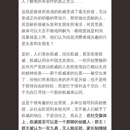
人了解他所有创作的真正含义……
这就是媒体所造成的权威变成了毫无价值，无法
形成正向的积极的带动力，那些做出贡献的人，
其贡献价值被头发和女朋友所淹没，何其荒唐。
媒体可以大言不惭地辩解为：吸睛度就是利润、
流量就是上帝。他们认为信息消费者感兴趣的只
是头发和女朋友？
是的，人们喜欢权威，信任权威，甚至依靠权
威，权威认同在中国尤其突出。一些开始警惕和
反对共产党政治权威的人忽然发现自己赖以生存
的精神依靠——那个权威者的位置——被空出来
了，但他们所表现出来的并不是兴奋，也不是终
于获得自由的轻松，而是忙于填补这个空白，忙
于为自己寻找一个新的权威来认同。
这是个很有趣的社会景观，从单位领导到高校教
授，从社会阶层到名校光环，无不被人们赋予了
权威的地位，于是信任之、屈从之，
在社交媒体
上，权威甚至可以是一个群聊的创建人：群主！
群主被认为一言九鼎，无人能反驳。家长制继续