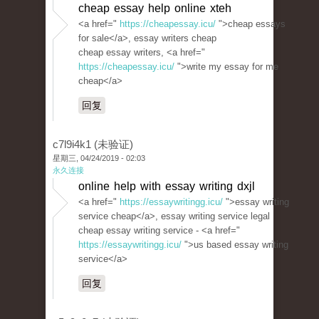
cheap essay help online xteh
<a href="
https://cheapessay.icu/
">cheap essays
for sale</a>, essay writers cheap
cheap essay writers, <a href="
https://cheapessay.icu/
">write my essay for me
cheap</a>
回复
c7l9i4k1 (未验证)
星期三, 04/24/2019 - 02:03
永久连接
online help with essay writing dxjl
<a href="
https://essaywritingg.icu/
">essay writing
service cheap</a>, essay writing service legal
cheap essay writing service - <a href="
https://essaywritingg.icu/
">us based essay writing
service</a>
回复