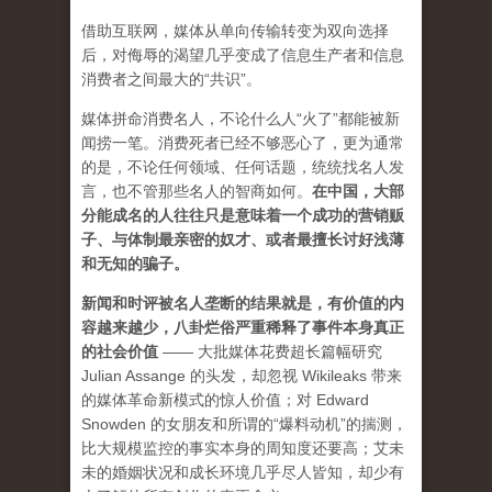
借助互联网，媒体从单向传输转变为双向选择
后，对侮辱的渴望几乎变成了信息生产者和信息
消费者之间最大的“共识”。
媒体拼命消费名人，不论什么人“火了”都能被新
闻捞一笔。消费死者已经不够恶心了，更为通常
的是，不论任何领域、任何话题，统统找名人发
言，也不管那些名人的智商如何。
在中国，大部
分能成名的人往往只是意味着一个成功的营销贩
子、与体制最亲密的奴才、或者最擅长讨好浅薄
和无知的骗子。
新闻和时评被名人垄断的结果就是，有价值的内
容越来越少，八卦烂俗严重稀释了事件本身真正
的社会价值
—— 大批媒体花费超长篇幅研究
Julian Assange 的头发，却忽视 Wikileaks 带来
的媒体革命新模式的惊人价值；对 Edward
Snowden 的女朋友和所谓的“爆料动机”的揣测，
比大规模监控的事实本身的周知度还要高；艾未
未的婚姻状况和成长环境几乎尽人皆知，却少有