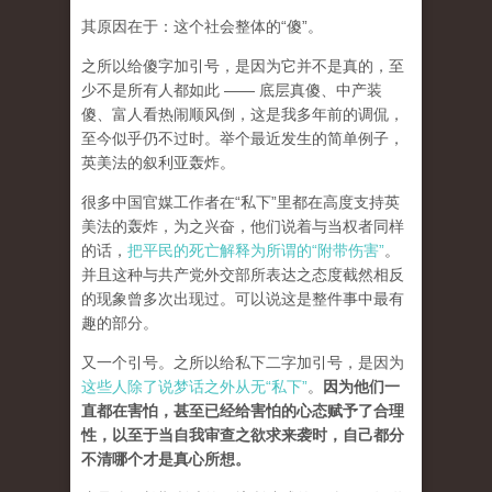
其原因在于：这个社会整体的“傻”。
之所以给傻字加引号，是因为它并不是真的，至
少不是所有人都如此 —— 底层真傻、中产装
傻、富人看热闹顺风倒，这是我多年前的调侃，
至今似乎仍不过时。举个最近发生的简单例子，
英美法的叙利亚轰炸。
很多中国官媒工作者在“私下”里都在高度支持英
美法的轰炸，为之兴奋，他们说着与当权者同样
的话，
把平民的死亡解释为所谓的“附带伤害”
。
并且这种与共产党外交部所表达之态度截然相反
的现象曾多次出现过。可以说这是整件事中最有
趣的部分。
又一个引号。之所以给私下二字加引号，是因为
这些人除了说梦话之外从无“私下”
。
因为他们一
直都在害怕，甚至已经给害怕的心态赋予了合理
性，以至于当自我审查之欲求来袭时，自己都分
不清哪个才是真心所想。