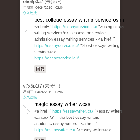
o5o9p0a7 (未验证)
星期三, 04/24/2019 - 02:04
永久连接
best college essay writing service osnn
<a href="
https://essayservice.icu/
">using essay
writing service</a> - essays on service
admission essay writing services - <a href="
https://essayservice.icu/
">best essays writing
service</a>
https://essayservice.icu/
回复
v7x5p1t7 (未验证)
星期三, 04/24/2019 - 02:07
永久连接
magic essay writer wcas
<a href="
https://essaywriter.icu/
">essay writers
wanted</a> - the best essay writers
academic essay writers - <a href="
https://essaywriter.icu/
">essay writer</a>