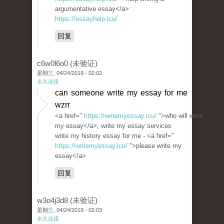
argumentative essay</a>
https://essayhelp.icu/
回复
c6w0l6o0 (未验证)
星期三, 04/24/2019 - 02:02
永久连接
can someone write my essay for me
wzrr
<a href="
https://writemyessay.icu/
">who will write
my essay</a>, write my essay services
write my history essay for me - <a href="
https://writemyessay.icu/
">please write my
essay</a>
回复
w3o4j3d8 (未验证)
星期三, 04/24/2019 - 02:03
永久连接