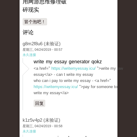
用网游思维修理破
碎现实
冒个泡吧！
评论
g8m2f8u6 (未验证)
星期三, 04/24/2019 - 00:57
永久连接
write my essay generator qokz
<a href="
https://writemyessay.icu/
">write my law
essay</a> - can t write my essay
who can i pay to write my essay - <a href="
https://writemyessay.icu/
">pay for someone to
write my essay</a>
回复
k1z5v4p2 (未验证)
星期三, 04/24/2019 - 00:58
永久连接