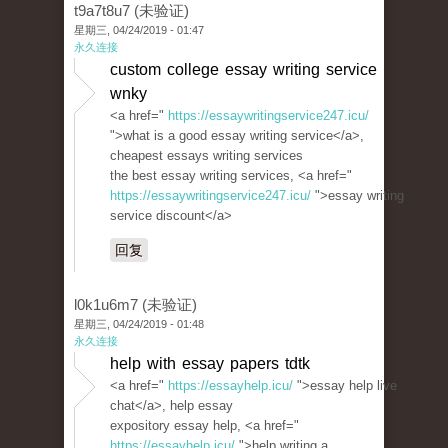
t9a7t8u7 (未验证)
星期三, 04/24/2019 - 01:47
永久连接
custom college essay writing service
wnky
<a href="
https://essaywritingservice247.icu/
">what is a good essay writing service</a>,
cheapest essays writing services
the best essay writing services, <a href="
https://essaywritingservice247.icu/
">essay writing
service discount</a>
回复
l0k1u6m7 (未验证)
星期三, 04/24/2019 - 01:48
永久连接
help with essay papers tdtk
<a href="
https://essayhelp.icu/
">essay help live
chat</a>, help essay
expository essay help, <a href="
https://essayhelp.icu/
">help writing a