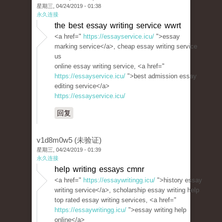
星期三, 04/24/2019 - 01:38
永久连接
the best essay writing service wwrt
<a href="
https://essayservice.icu/
">essay
marking service</a>, cheap essay writing service
us
online essay writing service, <a href="
https://essayservice.icu/
">best admission essay
editing service</a>
https://essayservice.icu/
回复
v1d8m0w5 (未验证)
星期三, 04/24/2019 - 01:39
永久连接
help writing essays cmnr
<a href="
https://essaywritingg.icu/
">history essay
writing service</a>, scholarship essay writing help
top rated essay writing services, <a href="
https://essaywritingg.icu/
">essay writing help
online</a>