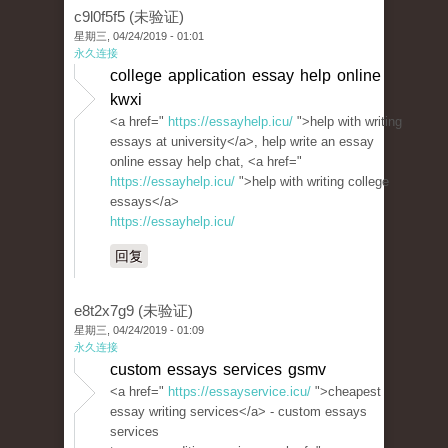
c9l0f5f5 (未验证)
星期三, 04/24/2019 - 01:01
永久连接
college application essay help online
kwxi
<a href="
https://essayhelp.icu/
">help with writing
essays at university</a>, help write an essay
online essay help chat, <a href="
https://essayhelp.icu/
">help with writing college
essays</a>
https://essayhelp.icu/
回复
e8t2x7g9 (未验证)
星期三, 04/24/2019 - 01:09
永久连接
custom essays services gsmv
<a href="
https://essayservice.icu/
">cheapest
essay writing services</a> - custom essays
services