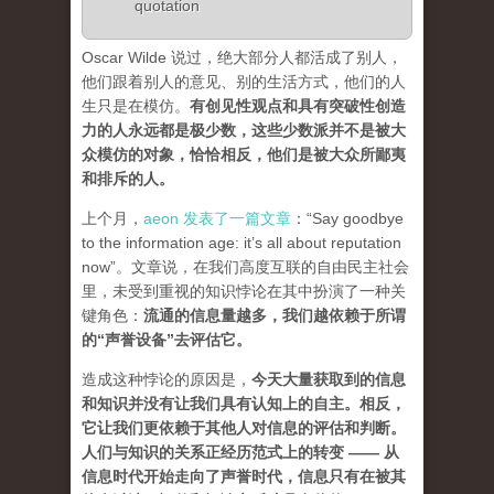
quotation
Oscar Wilde 说过，绝大部分人都活成了别人，
他们跟着别人的意见、别的生活方式，他们的人
生只是在模仿。
有创见性观点和具有突破性创造
力的人永远都是极少数，这些少数派并不是被大
众模仿的对象，恰恰相反，他们是被大众所鄙夷
和排斥的人
。
上个月，
aeon 发表了一篇文章
：“Say goodbye
to the information age: it’s all about reputation
now”。文章说，在我们高度互联的自由民主社会
里，未受到重视的知识悖论在其中扮演了一种关
键角色：
流通的信息量越多，我们越依赖于所谓
的“声誉设备”去评估它
。
造成这种悖论的原因是，
今天大量获取到的信息
和知识并没有让我们具有认知上的自主。相反，
它让我们更依赖于其他人对信息的评估和判断。
人们与知识的关系正经历范式上的转变 ——
从
信息时代开始走向了声誉时代，信息只有在被其