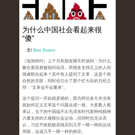
为什么中国社会看起来很
“傻”
文/
Don Evans
（泡泡特约）
上个月和朋友聊天时谈到：为什么
极右更容易被组织动员，而很多支持正义的人却
很难联合起来？其中有人提到了文革，这是个很
自然的关联，同时也引出了那个烂大街的月经之
辩：“文革会不会重来”。
这个提问一开始就是错的，因为辩论各方并没有
就如何定义文革这个问题达成一致。大多数人都
承认，当下的中国搞不出毛泽东时代那种纯精神
力量支持的大规模社会运动，但同时也无法否
认，习近平政权能花钱买到几乎一模一样的运动
局面，达成几乎一模一样的效应。