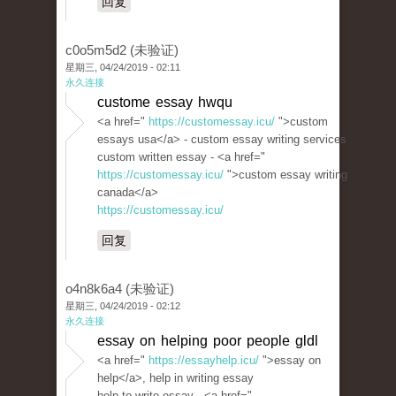
回复
c0o5m5d2 (未验证)
星期三, 04/24/2019 - 02:11
永久连接
custome essay hwqu
<a href="
https://customessay.icu/
">custom
essays usa</a> - custom essay writing services
custom written essay - <a href="
https://customessay.icu/
">custom essay writing
canada</a>
https://customessay.icu/
回复
o4n8k6a4 (未验证)
星期三, 04/24/2019 - 02:12
永久连接
essay on helping poor people gldl
<a href="
https://essayhelp.icu/
">essay on
help</a>, help in writing essay
help to write essay - <a href="