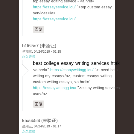
top essay editing service - <a href="
https://essayservice.icu/
">top custom essay
services</a>
https://essayservice.icu/
回复
b1f6l5n7 (未验证)
星期三, 04/24/2019 - 01:15
永久连接
best college essay writing services htak
<a href="
https://essaywritingg.icu/
">i need help
writing my essay</a>, custom essays writing
custom writing essays, <a href="
https://essaywritingg.icu/
">essay writing services
usa</a>
回复
k5x6b5f9 (未验证)
星期三, 04/24/2019 - 01:17
永久连接