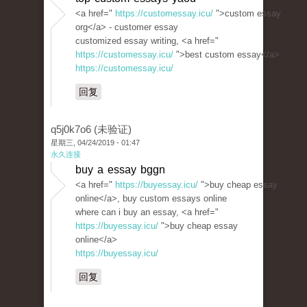
<a href="
https://customessay.icu/
">custom essay
org</a> - customer essay
customized essay writing, <a href="
https://customessay.icu/
">best custom essay</a>
https://customessay.icu/
回复
q5j0k7o6 (未验证)
星期三, 04/24/2019 - 01:47
永久连接
buy a essay bggn
<a href="
https://buyessay.icu/
">buy cheap essay
online</a>, buy custom essays online
where can i buy an essay, <a href="
https://buyessay.icu/
">buy cheap essay
online</a>
https://buyessay.icu/
回复