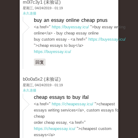
m0l7c3y1 (未验证)
星期三, 04/24/2019 - 01:19
永久连接
buy an essay online cheap pnus
<a href="
https://buyessay.icu/
">buy essay writing
online</a> - buy cheap essay online
buy custom essay - <a href="
https://buyessay.icu/
">cheap essays to buy</a>
https://buyessay.icu/
回复
b0o0a5x2 (未验证)
星期三, 04/24/2019 - 01:19
永久连接
cheap essays to buy ifal
<a href="
https://cheapessay.icu/
">cheapest
essays writing services</a>, custom essays for
cheap
order cheap essay, <a href="
https://cheapessay.icu/
">cheapest custom
essays</a>