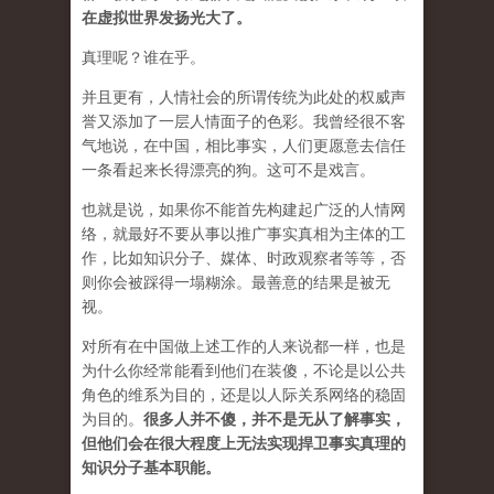
在虚拟世界发扬光大了。
真理呢？谁在乎。
并且更有，人情社会的所谓传统为此处的权威声
誉又添加了一层人情面子的色彩。我曾经很不客
气地说，在中国，相比事实，人们更愿意去信任
一条看起来长得漂亮的狗。这可不是戏言。
也就是说，如果你不能首先构建起广泛的人情网
络，就最好不要从事以推广事实真相为主体的工
作，比如知识分子、媒体、时政观察者等等，否
则你会被踩得一塌糊涂。最善意的结果是被无
视。
对所有在中国做上述工作的人来说都一样，也是
为什么你经常能看到他们在装傻，不论是以公共
角色的维系为目的，还是以人际关系网络的稳固
为目的。
很多人并不傻，并不是无从了解事实，
但他们会在很大程度上无法实现捍卫事实真理的
知识分子基本职能。