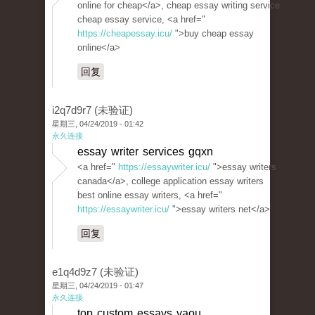
online for cheap</a>, cheap essay writing service
cheap essay service, <a href="
https://cheapessay.icu/
">buy cheap essay
online</a>
回复
i2q7d9r7 (未验证)
星期三, 04/24/2019 - 01:42
永久连接
essay writer services gqxn
<a href="
https://essaywriter.icu/
">essay writers
canada</a>, college application essay writers
best online essay writers, <a href="
https://essaywriter.icu/
">essay writers net</a>
回复
e1q4d9z7 (未验证)
星期三, 04/24/2019 - 01:47
永久连接
top custom essays yaou