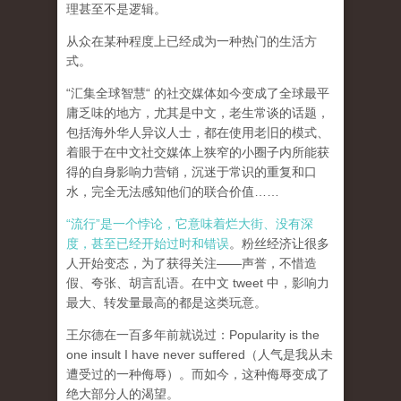
理甚至不是逻辑。
从众在某种程度上已经成为一种热门的生活方
式。
“汇集全球智慧“ 的社交媒体如今变成了全球最平
庸乏味的地方，尤其是中文，老生常谈的话题，
包括海外华人异议人士，都在使用老旧的模式、
着眼于在中文社交媒体上狭窄的小圈子内所能获
得的自身影响力营销，沉迷于常识的重复和口
水，完全无法感知他们的联合价值……
“流行”是一个悖论，它意味着烂大街、没有深
度，甚至已经开始过时和错误
。粉丝经济让很多
人开始变态，为了获得关注——声誉，不惜造
假、夸张、胡言乱语。在中文 tweet 中，影响力
最大、转发量最高的都是这类玩意。
王尔德在一百多年前就说过：Popularity is the
one insult I have never suffered（人气是我从未
遭受过的一种侮辱）。而如今，这种侮辱变成了
绝大部分人的渴望。