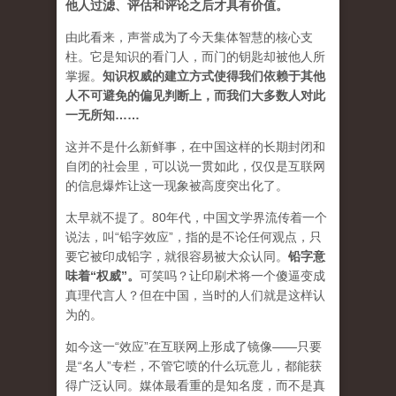
他人过滤、评估和评论之后才具有价值。
由此看来，声誉成为了今天集体智慧的核心支
柱。它是知识的看门人，而门的钥匙却被他人所
掌握。
知识权威的建立方式使得我们依赖于其他
人不可避免的偏见判断上，而我们大多数人对此
一无所知……
这并不是什么新鲜事，在中国这样的长期封闭和
自闭的社会里，可以说一贯如此，仅仅是互联网
的信息爆炸让这一现象被高度突出化了。
太早就不提了。80年代，中国文学界流传着一个
说法，叫“铅字效应”，指的是不论任何观点，只
要它被印成铅字，就很容易被大众认同。
铅字意
味着“权威”
。
可笑吗？让印刷术将一个傻逼变成
真理代言人？但在中国，当时的人们就是这样认
为的。
如今这一“效应”在互联网上形成了镜像——只要
是“名人”专栏，不管它喷的什么玩意儿，都能获
得广泛认同。媒体最看重的是知名度，而不是真