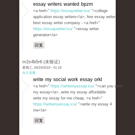
essay writers wanted bpzm
<a href="
https://essaywriter.icu/
">college
application essay writers</a>, hire essay writer
best essay writer company - <a href="
https://essaywriter.icu/
">essay writer
generator</a>
回复
m2s4b5r6 (未验证)
星期三, 04/24/2019 - 01:18
永久连接
write my social work essay orkl
<a href="
https://writemyessay.icu/
">can you write
my essay</a>, write my essay affordable
write my essay for me cheap, <a href="
https://writemyessay.icu/
">write my essay 4
me</a>
回复