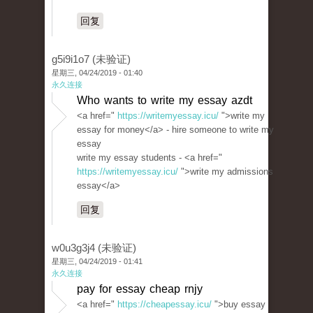
回复
g5i9i1o7 (未验证)
星期三, 04/24/2019 - 01:40
永久连接
Who wants to write my essay azdt
<a href="
https://writemyessay.icu/
">write my
essay for money</a> - hire someone to write my
essay
write my essay students - <a href="
https://writemyessay.icu/
">write my admissions
essay</a>
回复
w0u3g3j4 (未验证)
星期三, 04/24/2019 - 01:41
永久连接
pay for essay cheap rnjy
<a href="
https://cheapessay.icu/
">buy essay