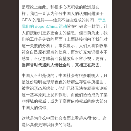
是理论上如此。和很多心态积极的欧洲朋友一
样，我也一直认为部分中国人的认知问题源于
GFW 的阻碍——信息不自由造成的封闭，
于是
我们的 #openChina 运动
旨在打破这一封闭，让
人们接触到更多更全面的信息。但目前为止，我
们的工作是失败的局面（
上面链接指向了我们对
这一失败的分析
）。事实显示，人们只喜欢收集
符合自己原有观点的信息，而对扩充知识根本不
感冒，不仅意味着回音壁效应不容小视，更有，
当声誉时代遇到人情社会时，真相正在死去
。
中国人不都是傻的，中国社会有很多聪明人，只
是这份聪明被形形色色的所谓生存哲学所扭曲，
被意识形态所绑架，他们已经无法在就事实论断
这一基本原则上发挥作用。而他们恰恰成为了某
些领域的权威，成为了高度依赖权威的绝大部分
中国人的信仰。
这就是为什么中国社会表面上看起来很“傻”。这
是比真傻更难以解决的问题。