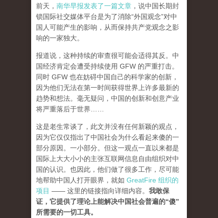
前天，
南华早报发表了一篇文章
，说中国长期封
锁国际社交媒体平台是为了消除“外国观念”对中
国人可能产生的影响，从而保持共产党观念之影
响的一家独大。
报道说，这种持续的审查很可能会适得其反。中
国经济肯定会遭受持续使用 GFW 的严重打击。
同时 GFW 也在妨碍中国自己的科学家的创新，
因为他们无法在第一时间获得世界上许多最新的
趋势和想法。毫无疑问，中国的创新和创意产业
将严重落后于世界……
这是老生常谈了，此文并没有任何新颖的观点，
因为它仅仅指出了中国社会为什么看起来傻的一
部分原因。一小部分。但这一观点一直以来都是
国际上大大小小的主张互联网信息自由组织对中
国的认识。也因此，他们做了很多工作，尽可能
地帮助中国人打开眼界，就如
GreatFire 组织的
项目
—— 这里的链接指向详细内容。
我敢保
证，它提供了理论上能解决中国社会普遍的“傻”
所需要的一切工具。