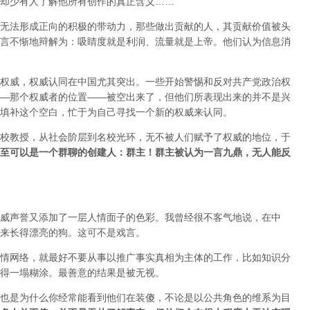
却少有人了解他所有创作的真正含义……
无法形成正向的积极的带动力，那些做出贡献的人，其贡献价值被头
言不惭地辩解为：吸睛度就是利润、流量就是上帝。他们认为信息消
权威，权威认同在中国尤其突出。一些开始警惕和反对共产党政治权
—那个权威者的位置——被空出来了，但他们所表现出来的并不是兴
填补这个空白，忙于为自己寻找一个新的权威来认同。
校教授，从社会阶层到名校光环，无不被人们赋予了权威的地位，于
至可以是一个群聊的创建人：群主！群主被认为一言九鼎，无人能反
威声誉又添加了一层人情面子的色彩。我曾经很不客气地说，在中
来长得漂亮的狗。这可不是戏言。
情网络，就最好不要从事以推广事实真相为主体的工作，比如知识分
得一塌糊涂。最善意的结果是被无视。
也是为什么你经常能看到他们在装傻，不论是以公共角色的维系为目