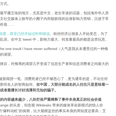
方式。
全球最平庸乏味的地方，尤其是中文，老生常谈的话题，包括海外华人异
文社交媒体上狭窄的小圈子内所能获得的自身影响力营销，沉迷于常
价值……
有深度，甚至已经开始过时和错误
。粉丝经济让很多人开始变态，为了
语。在中文 tweet 中，影响力最大、转发量最高的都是这类玩意。
e one insult I have never suffered（人气是我从未遭受过的一种侮
的渴望。
择后，对侮辱的渴望几乎变成了信息生产者和信息消费者之间最大的
能被新闻捞一笔。消费死者已经不够恶心了，更为通常的是，不论任何
那些名人的智商如何。
在中国，大部分能成名的人往往只是意味着一
或者最擅长讨好浅薄和无知的骗子。
的内容越来越少，八卦烂俗严重稀释了事件本身真正的社会价值
sange 的头发，却忽视 Wikileaks 带来的媒体革命新模式的惊人价
友和所谓的“爆料动机”的揣测，比大规模监控的事实本身的周知度还要高；艾