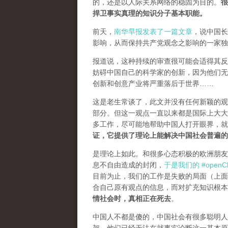
的，还是以人际关系网络的稳固为目的。
很
捍卫事实真理的知识分子基本职能。
前天，
南华早报发表了一篇文章
，说中国长
影响，从而保持共产党观念之影响的一家独
报道说，这种持续的审查很可能会适得其反。
妨碍中国自己的科学家的创新，因为他们无
创新和创意产业将严重落后于世界……
这是老生常谈了，此文并没有任何新颖的观
部分。但这一观点一直以来都是国际上大大
多工作，尽可能地帮助中国人打开眼界，
证，它提供了理论上能解决中国社会普遍的
是理论上如此。和很多心态积极的欧洲朋友
息不自由造成的封闭，
于是我们的 #openCh
目前为止，我们的工作是失败的局面（
上面
合自己原有观点的信息，而对扩充知识根本
情社会时，真相正在死去
。
中国人不都是傻的，中国社会有很多聪明人