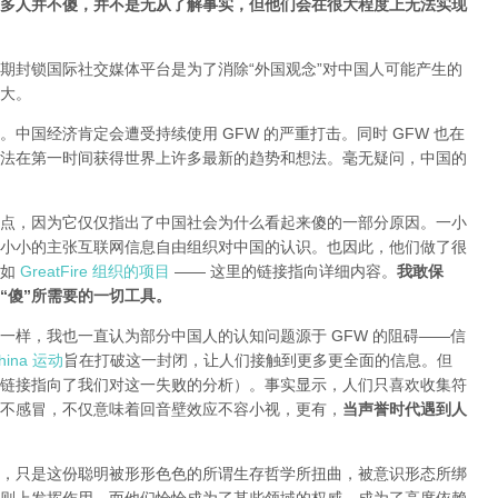
多人并不傻，并不是无从了解事实，但他们会在很大程度上无法实现
期封锁国际社交媒体平台是为了消除“外国观念”对中国人可能产生的
大。
中国经济肯定会遭受持续使用 GFW 的严重打击。同时 GFW 也在
法在第一时间获得世界上许多最新的趋势和想法。毫无疑问，中国的
点，因为它仅仅指出了中国社会为什么看起来傻的一部分原因。一小
小小的主张互联网信息自由组织对中国的认识。也因此，他们做了很
就如
GreatFire 组织的项目
—— 这里的链接指向详细内容。
我敢保
“傻”所需要的一切工具。
一样，我也一直认为部分中国人的认知问题源于 GFW 的阻碍——信
ina 运动
旨在打破这一封闭，让人们接触到更多更全面的信息。但
链接指向了我们对这一失败的分析
）。事实显示，人们只喜欢收集符
不感冒，不仅意味着回音壁效应不容小视，更有，
当声誉时代遇到人
，只是这份聪明被形形色色的所谓生存哲学所扭曲，被意识形态所绑