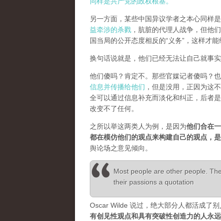
同样是共产党的政权根基。
另一方面，某些中国异议学者之本心同样是
益牵涉的杀戮
，肮脏的代理人战争，但他们
国当局的公开态度相反的“义务”，这样才
换句话说就是，他们已经无法让自己就事实
他们傻吗？肯定不。那些官媒记者傻吗？也
信息并传播给他们
，但是没用，正因为这不
全可以通过信息补充而淡化和纠正，后者是
改变不了任何。
之所以举这两类人为例，是因为
他们合在一
都在模仿他们的观点来构建自己的观点，
舆论场之意见倾向。
Most people are other people. Thei
their passions a quotation
Oscar Wilde 说过，绝大部分人都
有创见性观点和具有突破性创造力的人永远