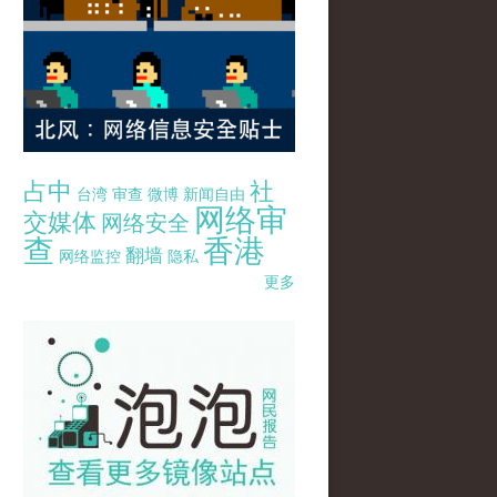
占中
社
台湾
审查
微博
新闻自由
网络审
交媒体
网络安全
查
香港
翻墙
网络监控
隐私
更多
pao-pao-banner-mirror-site-120814.jpg