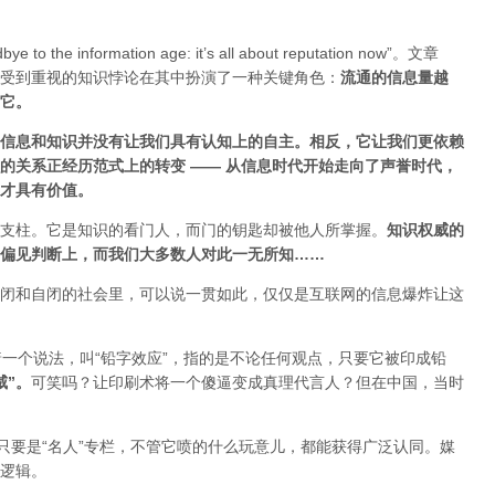
ye to the information age: it’s all about reputation now”。文章
受到重视的知识悖论在其中扮演了一种关键角色：
流通的信息量越
估它
。
信息和知识并没有让我们具有认知上的自主。相反，它让我们更依赖
的关系正经历范式上的转变 ——
从信息时代开始走向了声誉时代，
才具有价值。
支柱。它是知识的看门人，而门的钥匙却被他人所掌握。
知识权威的
偏见判断上，而我们大多数人对此一无所知……
闭和自闭的社会里，可以说一贯如此，仅仅是互联网的信息爆炸让这
着一个说法，叫“铅字效应”，指的是不论任何观点，只要它被印成铅
威”
。
可笑吗？让印刷术将一个傻逼变成真理代言人？但在中国，当时
只要是“名人”专栏，不管它喷的什么玩意儿，都能获得广泛认同。媒
逻辑。