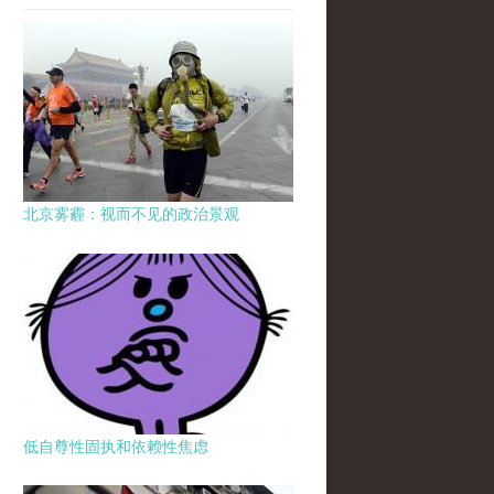
北京雾霾：视而不见的政治景观
低自尊性固执和依赖性焦虑