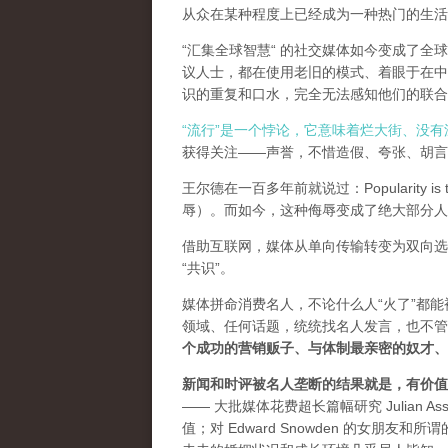
从众在某种程度上已经成为一种热门的生活
“汇集全球智慧“ 的社交媒体如今变成了
议人士，都在使用老旧的模式、着眼于在中
识的重复和口水，完全无法感知他们的联合
“流行”是一个悖论，它意味着烂大街、没
获得关注——声誉，不惜造假、夸张、胡言乱
王尔德在一百多年前就说过：Popularity is th
辱）。而如今，这种侮辱变成了绝大部分人
借助互联网，媒体从单向传输转变为双向选
“共识”。
媒体拼命消费名人，不论什么人“火了”都
领域、任何话题，统统找名人发言，也不管
个成功的营销贩子、与体制最亲密的奴才、
新闻和时评被名人垄断的结果就是，有价值
—— 大批媒体花费超长篇幅研究 Julian As
值；对 Edward Snowden 的女朋