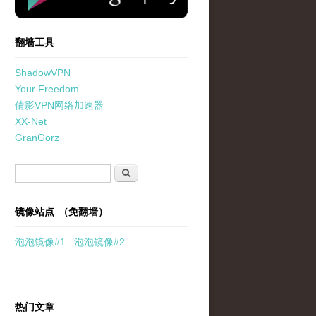
翻墙工具
ShadowVPN
Your Freedom
倩影VPN网络加速器
XX-Net
GranGorz
搜索表单
搜索
镜像站点 （免翻墙）
泡泡
镜像
#1
泡泡
镜像#2
热门文章