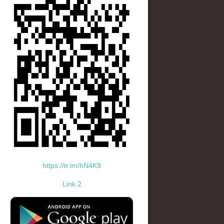
https://tr.im/hN4K9
Link 2
standard-icon-googleplay-app-store.png