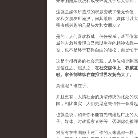
未未的婚姻状况和成长环境几乎尽人皆知，
这就是媒体所造成的权威变成了毫无价值，
发和女朋友所淹没，何其荒唐。媒体可以大
费者感兴趣的只是头发和女朋友？
是的，人们喜欢权威，信任权威，甚至依靠
威的人忽然发现自己赖以生存的精神依靠—
奋，也不是终于获得自由的轻松，而是忙于
这是个很有趣的社会景观，从单位领导到高
是信任之、屈从之，
在社交媒体上，权威甚
驳。家长制继续在虚拟世界发扬光大了。
真理呢？谁在乎。
并且更有，人情社会的所谓传统为此处的权
国，相比事实，人们更愿意去信任一条看起
也就是说，如果你不能首先构建起广泛的人
子、媒体、时政观察者等等，否则你会被踩
对所有在中国做上述工作的人来说都一样，