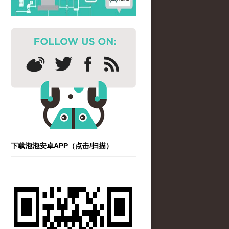
下载泡泡安卓APP（点击/扫描）