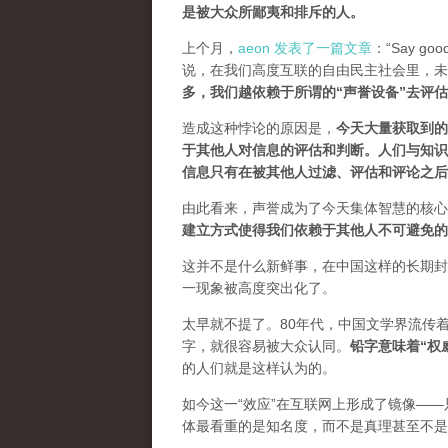
是被大众所鄙夷和排斥的人
。
上个月，
aeon 发表了一篇文章
：“Say goodb
说，在我们高度互联的自由民主社会里，未
多，我们越依赖于所谓的“声誉设备”去评
造成这种悖论的原因是，
今天大量获取到的
于其他人对信息的评估和判断。
人们与知识
信息只有在被其他人过滤、评估和评论之后
由此看来，声誉成为了今天集体智慧的核心
建立方式使得我们依赖于其他人不可避免的
这并不是什么新鲜事，在中国这样的长期封
一现象被高度突出化了。
太早就不提了。80年代，中国文学界流传
字，就很容易被大众认同。
铅字意味着“权
的人们就是这样认为的。
如今这一“效应”在互联网上形成了镜像——
体最看重的是知名度，而不是真理甚至不是