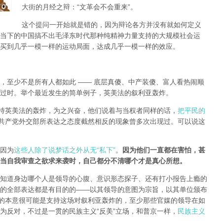
大街的月经之辩：“文革会不会重来”。
这个提问一开始就是错的，因为辩论各方并没有就如何定义
当下的中国搞不出毛泽东时代那种纯精神力量支持的大规模社会运
买到几乎一模一样的运动局面，达成几乎一模一样的效应。
，至少不是所有人都如此 —— 底层真傻、中产装傻、富人看热闹顺
过时。举个最近发生的简单例子，英美法的叙利亚轰炸。
支持英美法的轰炸，为之兴奋，他们说着与当权者同样的话，
把平民的
共产党外交部所表达之态度截然相反的现象曾多次出现过。可以说这
因为
这些人除了说梦话之外从无“私下”
。
因为他们一直都在害怕，甚
当自我审查之欲求来袭时，自己都分不清哪个才是真心所想。
知道身边哪个人是领导的心腹、意识形态探子、还有打小报告上瘾的
的全部表达都是有目的的——以其领导的意图为宗旨，以其单位颁布
局的本意很可能是支持这场对叙利亚轰炸的，至少那些官媒的领导在如
为反对，不过是一贯的民族主义“反美”立场，和普京一样，
民族主义