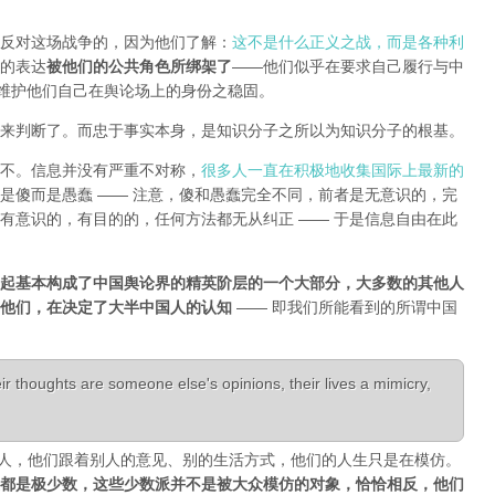
反对这场战争的，因为他们了解：
这不是什么正义之战，而是各种利
的表达
被他们的公共角色所绑架了
——他们似乎在要求自己履行与中
能维护他们自己在舆论场上的身份之稳固。
来判断了。而忠于事实本身，是知识分子之所以为知识分子的根基。
不。信息并没有严重不对称，
很多人一直在积极地收集国际上最新的
是傻而是愚蠢 —— 注意，傻和愚蠢完全不同，前者是无意识的，完
有意识的，有目的的，任何方法都无从纠正 —— 于是信息自由在此
起基本构成了中国舆论界的精英阶层的一个大部分，大多数的其他人
是他们，在决定了大半中国人的认知
—— 即我们所能看到的所谓中国
r thoughts are someone else's opinions, their lives a mimicry,
活成了别人，他们跟着别人的意见、别的生活方式，他们的人生只是在模仿。
都是极少数，这些少数派并不是被大众模仿的对象，恰恰相反，他们