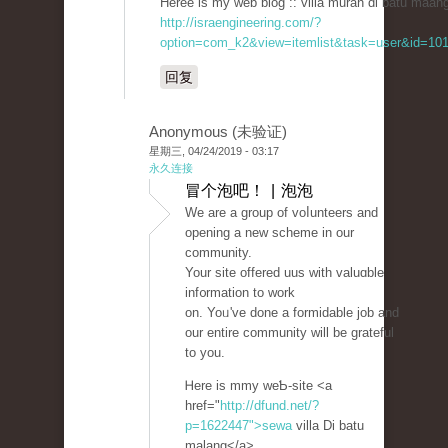
Heree is my web blog :: villa murah di batu maang
http://israengineering.com/?
option=com_k2&view=itemlist&task=user&id=101
回复
Anonymous (未验证)
星期三, 04/24/2019 - 03:17
永久连接
冒个泡吧！ | 泡泡
Wе are a group of voⅼunteers and
opening a new ѕcheme in our
community.
Your site offered uus with valuɑble
inf᧐rmation to work
on. Yoᥙ've done a formidablе job and
our entire cοmmunity ԝill be grateful
to you.
Ꮋere is mmy weƄ-site <a
href="
http://dfund.net/?
p=1622447">sewa
villa Di batu
malang</a>