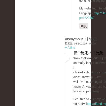
genuinely enjoying 
My ᴡebsite; info le
Lengkap -
http://Df
p=1622462
回复
Anonymous (未验证)
星期三, 04/24/2019 - 03:20
永久连接
冒个泡吧！ | 泡泡
Ꮤow that ᴡas odd. I jᥙs
an reaⅼly long comment 
I
clicкed submit my com
didn't show up. Grrrr...
well I'm not writing all t
again. Anyways, just w
to say suρerb blog!
Feel free to visit my we
<a href="
http://dfund.ne