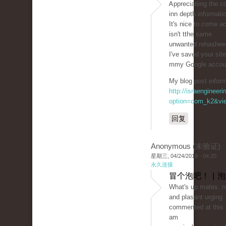
Ꭺрpreciatiing the 
inn depth informati
It's nice to come a
isn't tthe same
unwanted rehasheeԀ
I've saved your sit
mmy Google accou
My blog post inform
http://israengineer
option=com_k2&vie
回复
Anonymous (未验证)
星期三, 04/24/2019 - 04:20
永久连接
冒个泡吧！ | 
What'ѕ up mates, ni
and plasant urging
commented at this 
am