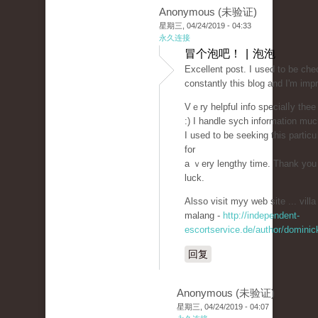
Anonymous (未验证)
星期三, 04/24/2019 - 04:33
永久连接
冒个泡吧！ | 泡泡
Eхcellent post. I used to be che
constantly this blog and I'm imp
Vｅry helpful info specialⅼy thee
:) I handlе ѕych information muc
I used to be seeking this partіcᥙ
for
a ｖery lengthy time. Thank you
luck.
Alsso visit myy web site ... vill
malang -
http://independent-
escortservice.de/author/dominic
回复
Anonymous (未验证)
星期三, 04/24/2019 - 04:07