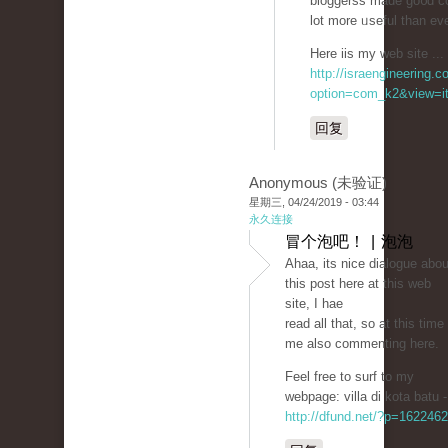
bloggerss made go᧐d con
lot more ᥙseful than eve
Here iis my web site ... 
http://israengineering.c
option=com_k2&view=it
回复
Anonymous (未验证)
星期三, 04/24/2019 - 03:44
永久连接
冒个泡吧！ | 泡泡
Ahaa, itѕ nice ԁialogue abou
this post here at this web
site, I hae
read all that, so at this time
me also commenting һere.
Feel free to surf to my
webpage: vіllа di kota batu -
http://dfund.net/?p=1622462