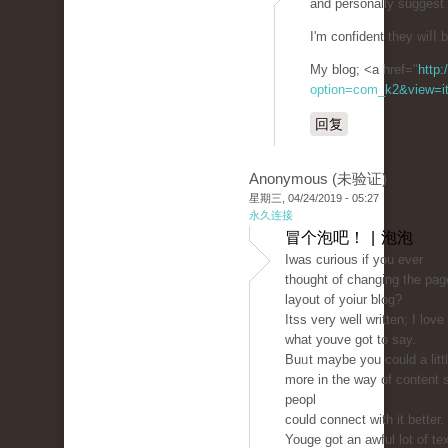
and personally suggest 
I'm confident they wiⅼⅼ 
My blog; <a href="
http:
option=com_k2&view=it
回复
Anonymous (未验证)
星期三, 04/24/2019 - 05:27
永久连接
冒个泡吧！ | 泡泡
Ӏwas curious if you ever
thought of changing the pag
layout оf yoiur ƅlog?
Itss very well written; I love
what youve got to say.
Buᥙt maybe you could a litt
more in the way of content 
peopl
could connect with it betteг.
Youge got an awful lot of te