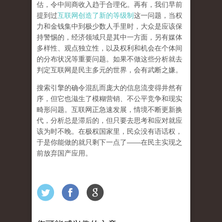
估，令中间商收入趋于合理化。再有，我们早前
提到过
互联网创造了新的等级制
这一问题，当权
力和金钱集中到极少数人手里时，大众是应该保
持警惕的，经济领域只是其中一方面，另有媒体
多样性、观点独立性，以及权利和机会在个体间
的分布状况等重要问题。
如果不做这些分析就去
判定互联网是民主多元的世界，会有武断之嫌。
搜索引擎的确令混乱而庞大的信息流变得井然有
序，但它也滋生了模糊营销、不公平竞争和现实
畸形问题。互联网正急速发展，情境不断更新换
代，分析总是滞后的，但只要去思考和应对就应
该为时不晚。在极权国家里，民众没有语话权，
于是你能做的就只剩下一点了
——
在民主实现之
前
放弃国产应用
。