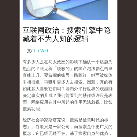
互联网政治：搜索引擎中隐
藏着不为人知的逻辑
文/
Lu Wei
有多少人是在马太效应的影响下确认一个话题为
热点的？眼见着「脱敏的」的国产泡沫剧点击量
直线上升、耍贫嘴的账号一路蹿红，继而被媒体
争相报道，再吸引更多人去搜索、围观，真的有
如此多人喜欢它们吗？墙内外平行世界的观感能
决定事实的几成？我们能看到的炒作或许只是表
面，网络应用在其中所起的作用无法忽视，比如
搜索功能。
经济社会学家斯塔克说「搜索是信息时代的标
志」。谷歌只是一家公司，而搜索是个更广义的
概念，它已经无处不在。基于搜索自身的优势，