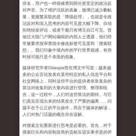
排名，用户也一样很难查到部分更坚定的政治反
对声音。为了维护活跃的表象，微博已减少删帖
量，更频繁采取的是「降级处理」，也就是令政
治反对和深入思考的内容可见度大幅下降、自动
拒绝转发评论，或者干脆只有博主自己可见。曾
做过大陆门户网站编辑的内部人士透露，他们经
常被要求按审查指令修改标签可见度和「搜索联
想」。
我们印象中墙内外的平行世界观感，有些
时候可能只是个表面的假象。
媒体研究学者
Gliiespie
曾在博文中写道：越来越
多的公众言论发表在某些特定的私人信息平台和
社交网络上，同时这些平台的提供者依靠复杂的
算法对收集到的大量内容进行管理、整理和组
合，这一过程中，人们对这些算法的期待、与它
们真实呈现出来的结果发生了严重的偏离
……
问
题不在于公正的平台操作，而在于媒体的解读，
人们对热门话题的概念存在误解
。
对搜索文化重新进行思考是必要的。首先，对于
搜索巨头和内容制造商的贡献应该实事求是的评