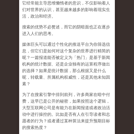
它经常能主导思维懒惰者的意识，不仅影响着人
们对世界的认识，
甚至越来越多的影响着现实生
活，政治和经济
。
搜索的优势不必赘述，而它的阴暗面也正在逐步
进入人们的思考。
媒体巨头可以通过个性化的推送平台为你筛选信
息，但它们是如何对这个复杂的世界进行精简的
呢？一篇报道能否被定义为「热门」是基于新闻
机构的统计数据、还是企业独有的运算程序做出
的选择？如果是统计数据，那么根据又是什么
呢，转载量、所属机构权威性，还是其他未知因
素？
为了在搜索引擎中排到前列，许多商家在暗中付
费，这早已是公开的秘密，如果按照这个逻辑，
大型互联网公司是有能力在新闻报道或者政治活
动中进行操控的。比如是否有人在引导读者和志
愿者的行为？或者通过某种算法来提升预期目标
的搜索热度？