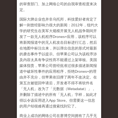
的审查部门、加上网络公司的自我审查程度来决
定。
国际大牌企业也并非乌托邦，科技爱好者肯定了
解一则曾经影响力很大的新闻：
2012
年，纽约大
学的研究生在美军大规模开展无人机战争期间开
发了一款无人机程序
Drones+
应用，该程序可以
将新闻报道中的无人机攻击目标进行汇总，然后
在地图中标注出来，并以弹出信息的形式对最新
的袭击事件予以提示。但苹果公司认为该程序涉
及内容太具有争议性而不能通过上架审核。美国
媒体指责，苹果公司曾经批准过很多描述新闻报
道中破坏性事件的应用程序，拒绝
Drones+
的理
由并不充分，但苹果依旧撑了两年不改决定。在
第五次被驳回申请后，开发者不得不将软件名
「无人机」改为了「元数据（
Metadatat
）」，
并删除了描述中的所有「无人机」字样，如此才
得以令该应用进入
App Store
。但需要这一信息
的用户却很难再通过搜索找到它了。
商业上成功的网络公司在赛博空间拥有了几乎无