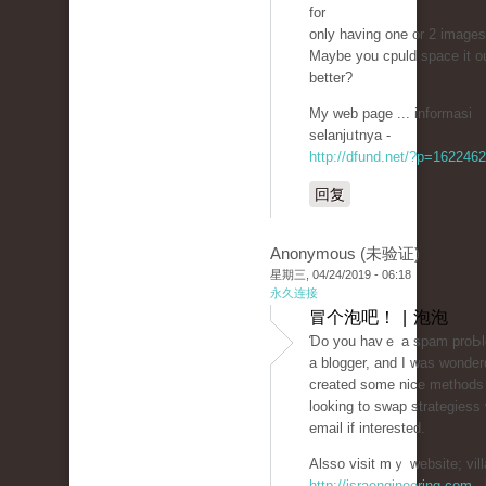
for
only having one or 2 images
Maybe you cpuld space it o
better?
My web page ... informasi
sеlanjᥙtnya -
http://dfund.net/?p=1622462
回复
Anonymous (未验证)
星期三, 04/24/2019 - 06:18
永久连接
冒个泡吧！ | 泡泡
Ɗo you havｅ a spam proЬlem
a blogger, and I was wonder
сreated some nice methods
looking to ѕwap strategiess
email if interested.
Alsso visit mｙ website; vill
http://israengineering.com
-