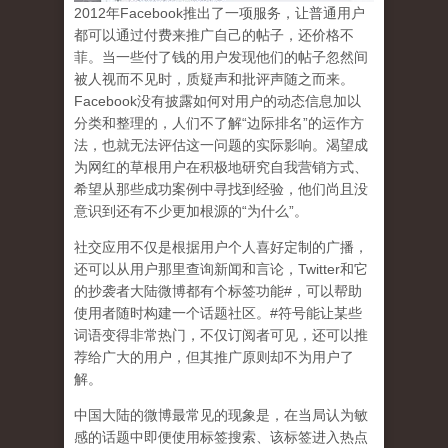
2
012
年
Facebook
推出了一项服务，让普通用户
都可以通过付费来推广自己的帖子，还价格不
菲。当一些付了钱的用户发现他们的帖子忽然间
被人视而不见时，质疑声和批评声随之而来。
Facebook
没有披露如何对用户的动态信息加以
分类和整理的，人们不了解
“
边际排名
”
的运作方
法，也就无法评估这一问题的实际影响。渴望成
为网红的草根用户在积极地研究自我营销方式、
希望从那些成功案例中寻找到经验，他们尚且没
意识到
还有不少更加根源的
“
为什么
”
。
社交应用不仅是根据用户个人喜好定制的广播，
还可以从用户那里查询新闻和言论，
Twitter
和它
的抄袭者大陆微博都有个标签功能
#
，可以帮助
使用者随时构建一个话题社区。
#
符号能让某些
词语变得非常热门，不仅订阅者可见，还可以推
荐给广大的用户，但其推广原则却不为用户了
解。
中国大陆的微博最常见的现象
是，在当局认为敏
感的话题中即便使用标签搜索、该标签进入热点