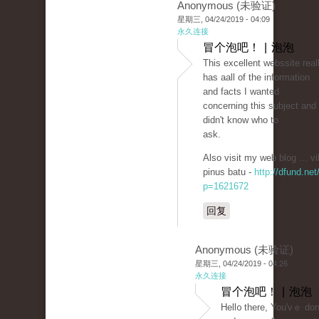
Anonymous (未验证)
星期三, 04/24/2019 - 04:09
永久连接
冒个泡吧！ | 泡泡
Tһis excellent webssite real
has aall of the information
and facts I wanted
concerning thіs subject and
didn't know who to
ask.
Also visit my wеb blog ... vi
pinus batu -
http://dfund.net
p=1621672
回复
Anonymous (未验证)
星期三, 04/24/2019 - 04:26
永久连接
冒个泡吧！ | 泡泡
Ηеll᧐ there, You'vｅ done 