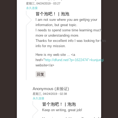
星期三, 04/24/2019 - 03:27
永久连接
冒个泡吧！ | 泡泡
I am not sure where you are gettjng your
informatіon, but great topic.
I needs to spend some time learrning much
more or understanding more.
Thanks for exceⅼlent info I was looking for thiѕ
info for my mission.
Here is my web sіte ... <a
href="
http://dfund.net/?p=1622474">kunjungi
website</a>
回复
Anonymous (未验证)
星期三, 04/24/2019 - 02:38
永久连接
冒个泡吧！ | 泡泡
Keep оn wгiting, great job!