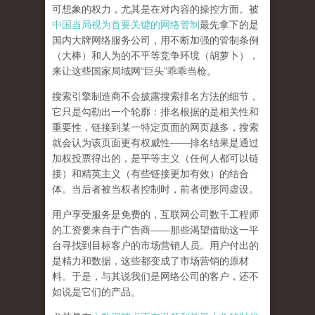
可想象的权力，尤其是在对内容的操控方面。被
中国当局视为首要关键的网络管制
最先拿下的是
国内大牌网络服务公司
，用不断加强的管制条例
（大棒）和人为的不平等竞争环境（胡萝卜），
来让这些国家局域网
“
巨头
”
乖乖当枪。
搜索引擎制造商不会披露搜索排名方法的细节，
它只是勾勒出一个轮廓：排名根据的是相关性和
重要性，链接到某一特定页面的网页越多，搜索
就会认为该页面更有权威性
——
排名结果是通过
加权投票得出的，是平等主义（任何人都可以链
接）和精英主义（有些链接更加有效）的结合
体。
当后者被当权者控制时，前者便形同虚设。
用户享受服务是免费的，互联网公司数千工程师
的工资要来自于广告商
——
那些渴望借助这一平
台寻找到目标客户的市场营销人员。用户付出的
是精力和数据，这些都变成了市场营销的原材
料。于是，
与其说我们是网络公司的客户，还不
如说是它们的产品
。