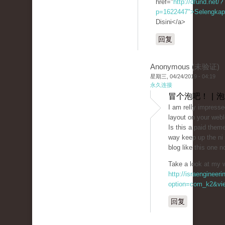
href="
http://dfund.net/?
p=1622447">Selengka
Disini</a>
回复
Anonymous (未验证)
星期三, 04/24/2019 - 04:19
永久连接
冒个泡吧！ | 
I am relⅼy impressed
layout on your webl
Is this a paid them
way keep up the niｃe
blog like this one 
Take a look at my 
http://israengineer
option=com_k2&vie
回复