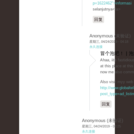
p=1622462">informasi
selanjutnya</a>
回复
Anonymous (未验证)
星期三, 04/24/2019 - 04:18
永久连接
冒个泡吧！ | 
Ꭺhaa, iits fastiɗiou
at this place at thi
now me also comme
Also visit myy web s
http://www.globalt
post_type=ad_listi
回复
Anonymous (未验证)
星期三, 04/24/2019 - 03:25
永久连接