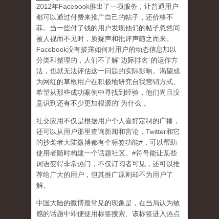
2
012
年
Facebook
推出了一项服务，让普通用户
都可以通过付费来推广自己的帖子，还价格不
菲。当一些付了钱的用户发现他们的帖子忽然间
被人视而不见时，质疑声和批评声随之而来。
Facebook
没有披露如何对用户的动态信息加以
分类和整理的，人们不了解
“
边际排名
”
的运作方
法，也就无法评估这一问题的实际影响。渴望成
为网红的草根用户在积极地研究自我营销方式、
希望从那些成功案例中寻找到经验，他们尚且没
意识到
还有不少更加根源的
“
为什么
”
。
社交应用不仅是根据用户个人喜好定制的广播，
还可以从用户那里查询新闻和言论，
Twitter
和它
的抄袭者大陆微博都有个标签功能
#
，可以帮助
使用者随时构建一个话题社区。
#
符号能让某些
词语变得非常热门，不仅订阅者可见，还可以推
荐给广大的用户，但其推广原则却不为用户了
解。
中国大陆的微博最常见的现象
是，在当局认为敏
感的话题中即便使用标签搜索、该标签进入热点