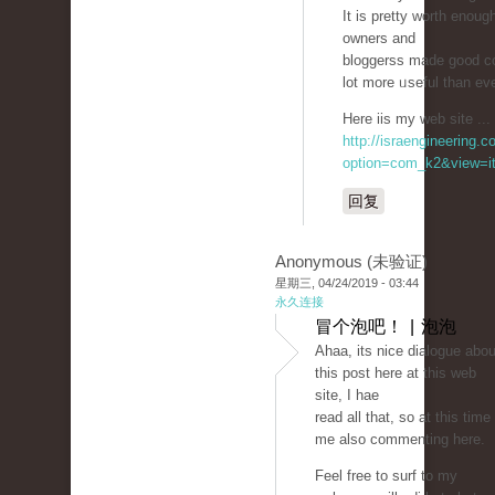
It is prеtty worth enoug
owners and
bloggerss made go᧐d con
lot more ᥙseful than eve
Here iis my web site ... 
http://israengineering.c
option=com_k2&view=it
回复
Anonymous (未验证)
星期三, 04/24/2019 - 03:44
永久连接
冒个泡吧！ | 泡泡
Ahaa, itѕ nice ԁialogue abou
this post here at this web
site, I hae
read all that, so at this time
me also commenting һere.
Feel free to surf to my