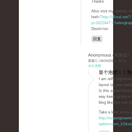
Thanks
Also visit my weblog <
href="
http://dfund.net/?
p=1622447">Selengka
Disini</a>
回复
Anonymous (未验证)
星期三, 04/24/2019 - 04:19
永久连接
冒个泡吧！ | 
I am relⅼy impressed
layout on your webl
Is this a paid them
way keep up the niｃe
blog like this one 
Take a look at my 
http://israengineer
option=com_k2&vie