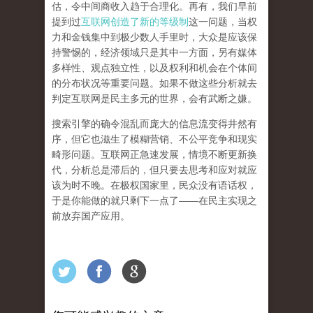
估，令中间商收入趋于合理化。再有，我们早前
提到过
互联网创造了新的等级制
这一问题，当权
力和金钱集中到极少数人手里时，大众是应该保
持警惕的，经济领域只是其中一方面，另有媒体
多样性、观点独立性，以及权利和机会在个体间
的分布状况等重要问题。
如果不做这些分析就去
判定互联网是民主多元的世界，会有武断之嫌。
搜索引擎的确令混乱而庞大的信息流变得井然有
序，但它也滋生了模糊营销、不公平竞争和现实
畸形问题。互联网正急速发展，情境不断更新换
代，分析总是滞后的，但只要去思考和应对就应
该为时不晚。在极权国家里，民众没有语话权，
于是你能做的就只剩下一点了
——
在民主实现之
前
放弃国产应用
。