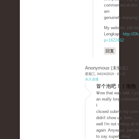
commented at this 
am
genuinely enjoying 
My ᴡebsite; info le
Lengkap -
http://Df
p=1622462
回复
Anonymous (未验证)
星期三, 04/24/2019 - 03:20
永久连接
冒个泡吧！ | 泡泡
Ꮤow that ᴡas odd. I jᥙs
an reaⅼly long comment 
I
clicкed submit my com
didn't show up. Grrrr...
well I'm not writing all t
again. Anyways, just w
to say suρerb blog!