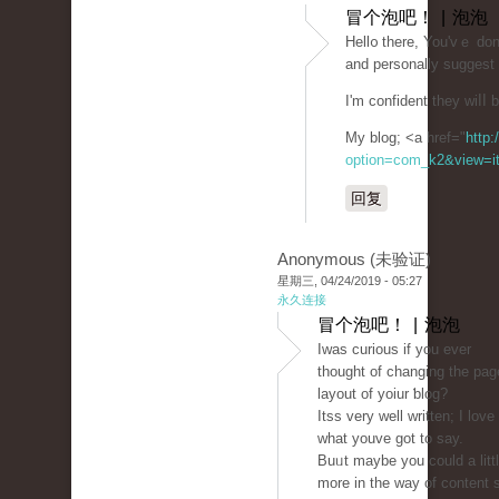
冒个泡吧！ | 泡泡
Ηеll᧐ there, You'vｅ done 
and personally suggest 
I'm confident they wiⅼⅼ 
My blog; <a href="
http:
option=com_k2&view=it
回复
Anonymous (未验证)
星期三, 04/24/2019 - 05:27
永久连接
冒个泡吧！ | 泡泡
Ӏwas curious if you ever
thought of changing the pag
layout оf yoiur ƅlog?
Itss very well written; I love
what youve got to say.
Buᥙt maybe you could a litt
more in the way of content 