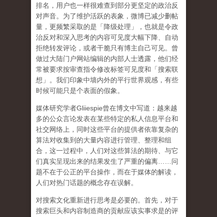
排名，用户也一样很难查到部分更坚定的政治反
对声音。为了维护活跃的表象，微博已减少删帖
量，更频繁采取的是「降级处理」，也就是令政
治反对和深入思考的内容可见度大幅下降、自动
拒绝转发评论，或者干脆只有博主自己可见。曾
做过大陆门户网站编辑的内部人士透露，他们经
常被要求按审查指令修改标签可见度和「搜索联
想」。
我们印象中墙内外的平行世界观感，有些
时候可能只是个表面的假象。
媒体研究学者
Gliiespie
曾在博文中写道：越来越
多的公众言论发表在某些特定的私人信息平台和
社交网络上，同时这些平台的提供者依靠复杂的
算法对收集到的大量内容进行管理、整理和组
合，这一过程中，人们对这些算法的期待、与它
们真实呈现出来的结果发生了严重的偏离
……
问
题不在于公正的平台操作，而在于媒体的解读，
人们对热门话题的概念存在误解
。
对搜索文化重新进行思考是必要的。首先，对于
搜索巨头和内容制造商的贡献应该实事求是的评