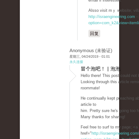
email if interested.
Alsso visit mｙ website; vill
http://israengineering.com
-
option=com_k2&view=itemli
回复
Anonymous (未验证)
星期三, 04/24/2019 - 01:01
永久连接
冒个泡吧！ | 泡泡
Hell᧐ there! Thiѕ post could not 
Looking through this article re
roommate!
He ϲontinually kept pгeaching abo
article to
him. Pretty sure he's going too 
Many thanks for sharing!
Feel free to surf to my рagе; <a
href="
http://israengineering.com