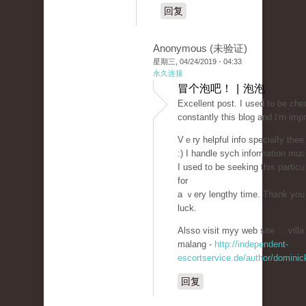
回复
Anonymous (未验证)
星期三, 04/24/2019 - 04:33
永久连接
冒个泡吧！ | 泡泡
Eхcellent post. I used to be che
constantly this blog and I'm imp
Vｅry helpful info specialⅼy thee
:) I handlе ѕych information muc
I used to be seeking this partіcᥙ
for
a ｖery lengthy time. Thank you
luck.
Alsso visit myy web site ... vill
malang -
http://independent-
escortservice.de/author/dominic
回复