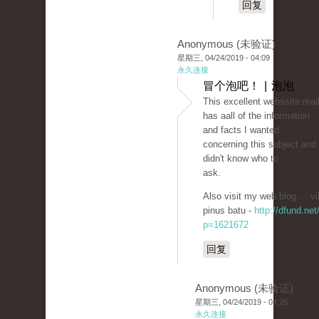
回复
Anonymous (未验证)
星期三, 04/24/2019 - 04:09
永久连接
冒个泡吧！ | 泡泡
Tһis excellent webssite real
has aall of the information
and facts I wanted
concerning thіs subject and
didn't know who to
ask.
Also visit my wеb blog ... vi
pinus batu -
http://dfund.net
p=1621672
回复
Anonymous (未验证)
星期三, 04/24/2019 - 04:26
永久连接