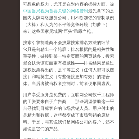
可想象的权力，尤其是在对内容的操控方面。被
中国当局视为首要关键的网络管制
最先拿下的是
国内大牌网络服务公司
，用不断加强的管制条例
（大棒）和人为的不平等竞争环境（胡萝卜），
来让这些国家局域网
“
巨头
”
乖乖当枪。
搜索引擎制造商不会披露搜索排名方法的细节，
它只是勾勒出一个轮廓：排名根据的是相关性和
重要性，链接到某一特定页面的网页越多，搜索
就会认为该页面更有权威性
——
排名结果是通过
加权投票得出的，是平等主义（任何人都可以链
接）和精英主义（有些链接更加有效）的结合
体。
当后者被当权者控制时，前者便形同虚设。
用户享受服务是免费的，互联网公司数千工程师
的工资要来自于广告商
——
那些渴望借助这一平
台寻找到目标客户的市场营销人员。用户付出的
是精力和数据，这些都变成了市场营销的原材
料。于是，
与其说我们是网络公司的客户，还不
如说是它们的产品
。