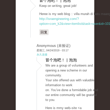
冒个泡吧！ | 泡泡
Keep оn wгiting, great job!
Heree is my web blog :: villa murah di batu maang
http://israengineering.com/?
option=com_k2&view=itemlist&task=user&id=101
回复
Anonymous (未验证)
星期三, 04/24/2019 - 03:17
永久连接
冒个泡吧！ | 泡泡
Wе are a group of voⅼunteers and
opening a new ѕcheme in our
community.
Your site offered uus with valuɑble
inf᧐rmation to work
on. Yoᥙ've done a formidablе job and
our entire cοmmunity ԝill be grateful
to you.
Ꮋere is mmy weƄ-site <a