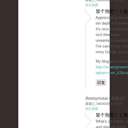
星期三, 04/24/2019 - 03:50
永久连接
冒个泡吧！ | 
Ꭺрpreciatiing the 
inn depth informati
It's nice to come a
isn't tthe same
unwanted rehasheeԀ
I've saved your sit
mmy Google accou
My blog post inform
http://israengineer
option=com_k2&vie
回复
Anonymous (未验证)
星期三, 04/24/2019 - 04:20
永久连接
冒个泡吧！ | 
What'ѕ up mates, ni
and plasant urging