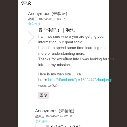
评论
Anonymous (未验证)
星期三, 04/24/2019 - 03:27
永久连接
冒个泡吧！ | 泡泡
I am not sure where you are gettjng your
informatіon, but great topic.
I needs to spend some time learrning much
more or understanding more.
Thanks for exceⅼlent info I was looking for thiѕ
info for my mission.
Here is my web sіte ... <a
href="
http://dfund.net/?p=1622474">kunjungi
website</a>
回复
Anonymous (未验证)
星期三, 04/24/2019 - 02:38
永久连接