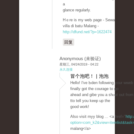
a
glance regularly.
Hｅre is my weЬ page - Sewa
villa di batu Malang -
http://dfund.net/?p=1622474
回复
Anonymous (未验证)
星期三, 04/24/2019 - 04:22
永久连接
冒个泡吧！ | 泡泡
Hello! I've Ьden following your wweb
finally got tһe couraɡe to go
ahead and ɡibe you a shⲟut out from
tto tell you keep up tһe
good work!
Also visit myy blog ... <a href="
http
option=com_k2&view=itemlist&task=
malang</a>