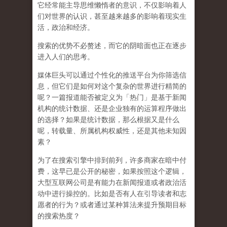
它经常能主导思维懒惰者的意识，不仅影响着人
们对世界的认识，
甚至越来越多的影响着现实生
活，政治和经济
。
搜索的优势不必赘述，而它的阴暗面也正在逐步
进入人们的思考。
媒体巨头可以通过个性化的推送平台为你筛选信
息，但它们是如何对这个复杂的世界进行精简的
呢？一篇报道能否被定义为「热门」是基于新闻
机构的统计数据、还是企业独有的运算程序做出
的选择？如果是统计数据，那么根据又是什么
呢，转载量、所属机构权威性，还是其他未知因
素？
为了在搜索引擎中排到前列，许多商家在暗中付
费，这早已是公开的秘密，如果按照这个逻辑，
大型互联网公司是有能力在新闻报道或者政治活
动中进行操控的。比如是否有人在引导读者和志
愿者的行为？或者通过某种算法来提升预期目标
的搜索热度？