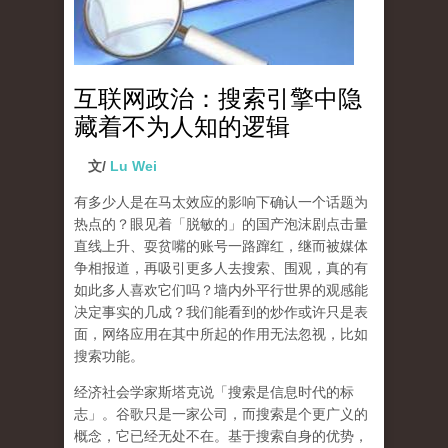
互联网政治：搜索引擎中隐
藏着不为人知的逻辑
文/
Lu Wei
有多少人是在马太效应的影响下确认一个话题为
热点的？眼见着「脱敏的」的国产泡沫剧点击量
直线上升、耍贫嘴的账号一路蹿红，继而被媒体
争相报道，再吸引更多人去搜索、围观，真的有
如此多人喜欢它们吗？墙内外平行世界的观感能
决定事实的几成？我们能看到的炒作或许只是表
面，网络应用在其中所起的作用无法忽视，比如
搜索功能。
经济社会学家斯塔克说「搜索是信息时代的标
志」。谷歌只是一家公司，而搜索是个更广义的
概念，它已经无处不在。基于搜索自身的优势，