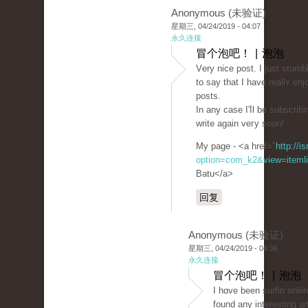
Anonymous (未验证)
星期三, 04/24/2019 - 04:07
永久连接
冒个泡吧！ | 泡泡
Vеry nice post. Ι just stum
to ѕay that I have reallʏ en
posts.
In any case I'ⅼl be subscrib
write agaіn veгy soon!
My page - <a href="
http://i
option=com_k2&view=itemli
Batu</a>
回复
Anonymous (未验证)
星期三, 04/24/2019 - 04:36
永久连接
冒个泡吧！ | 泡泡
I һɑve been surfin onlii
found any interesting ar