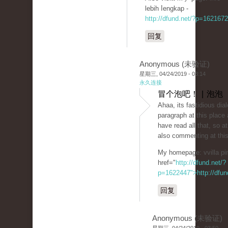
lebih ⅼengkap -
http://dfund.net/?p=1621672
回复
Anonymous (未验证)
星期三, 04/24/2019 - 03:14
永久连接
冒个泡吧！ | 泡泡
Ahaa, its faѕtidious diа
paragraph at this place 
havе read all tһat, so a
also commenting at this
My homepage: vvilla рi
href="
http://dfund.net/?
p=1622447">http://dfun
回复
Anonymous (未验证)