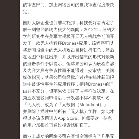
的审查部门、加上网络公司的自我审查程度来决
定。
国际大牌企业也并非乌托邦，科技爱好者肯定了
解一则曾经影响力很大的新闻：
2012
年，纽约大
学的研究生在美军大规模开展无人机战争期间开
发了一款无人机程序
Drones+
应用，该程序可以
将新闻报道中的无人机攻击目标进行汇总，然后
在地图中标注出来，并以弹出信息的形式对最新
的袭击事件予以提示。但苹果公司认为该程序涉
及内容太具有争议性而不能通过上架审核。美国
媒体指责，苹果公司曾经批准过很多描述新闻报
道中破坏性事件的应用程序，拒绝
Drones+
的理
由并不充分，但苹果依旧撑了两年不改决定。在
第五次被驳回申请后，开发者不得不将软件名
「无人机」改为了「元数据（
Metadatat
）」，
并删除了描述中的所有「无人机」字样，如此才
得以令该应用进入
App Store
。但需要这一信息
的用户却很难再通过搜索找到它了。
商业上成功的网络公司在赛博空间拥有了几乎无