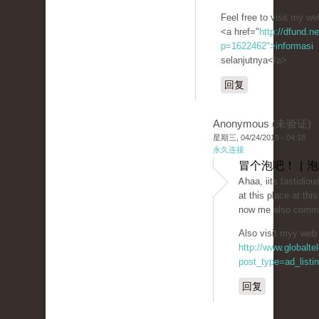
Feel free to visit my we
<a href="
http://dfund.ne
p=1622462">informasi
selanjutnya</a>
回复
Anonymous (未验证)
星期三, 04/24/2019 - 04:18
永久连接
冒个泡吧！ | 
Ꭺhaa, iits fastiɗiou
at this place at thi
now me also comme
Also visit myy web s
http://www.globalt
post_type=ad_listi
回复