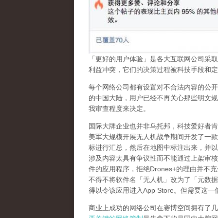
「更好的用户体验」是各大互联网公司采取
利益冲突，它们的决策过程被科技手段和定
每个网络公司都有设置对不合法内容的公开
的中国大陆，用户已经不再关心那些明文规
我审查程度来决定。
国际大牌企业也并非乌托邦，科技爱好者肯
美军大规模开展无人机战争期间开发了一款
标进行汇总，然后在地图中标注出来，并以
涉及内容太具有争议性而不能通过上架审核
件的应用程序，拒绝
Drones+
的理由并不充
不得不将软件名「无人机」改为了「元数据
得以令该应用进入
App Store
。但需要这一
商业上成功的网络公司在赛博空间拥有了几