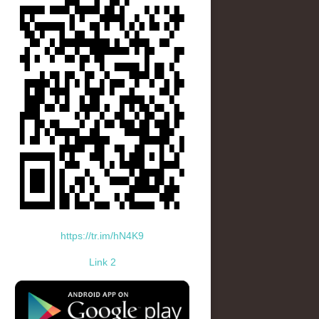
https://tr.im/hN4K9
Link 2
standard-icon-googleplay-app-store.png