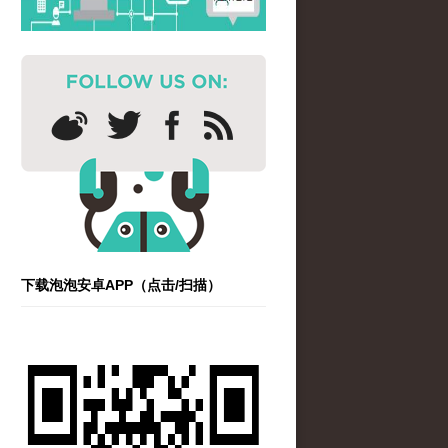
下载泡泡安卓APP（点击/扫描）