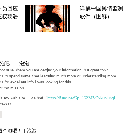
专员回应
详解中国舆情监测
忘权联署
软件（图解）
泡吧！ | 泡泡
not sure where you are gettjng your informatіon, but great topic.
ds to spend some time learrning much more or understanding more.
s for exceⅼlent info I was looking for thiѕ
for my mission.
is my web sіte ... <a href="
http://dfund.net/?p=1622474">kunjungi
ite</a>
复
冒个泡吧！ | 泡泡