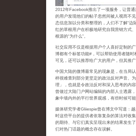
2
012
年
Facebook
推出了一项服务，让普通
的用户发现他们的帖子忽然间被人视而不见
态信息加以分类和整理的，人们不了解
“
边
红的草根用户在积极地研究自我营销方式、
根源的
“
为什么
”
。
社交应用不仅是根据用户个人喜好定制的广
博都有个标签功能
#
，可以帮助使用者随时
可见，还可以推荐给广大的用户，但其推广
中国大陆的微博最常见的现象
是，在当局认
样很难查到部分更坚定的政治反对声音。为
理」，也就是令政治反对和深入思考的内容
曾做过大陆门户网站编辑的内部人士透露，
象中墙内外的平行世界观感，有些时候可能
媒体研究学者
Gliiespie
曾在博文中写道：越
时这些平台的提供者依靠复杂的算法对收集
的期待、与它们真实呈现出来的结果发生了
们对热门话题的概念存在误解
。