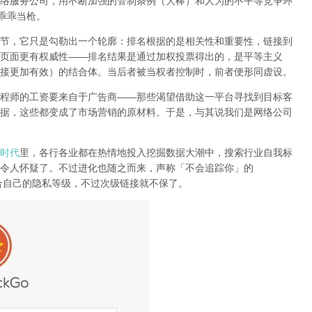
络服务公司
，用不断加强的管制条例（大棒）和人为的不平等竞争环
乖乖当枪。
节，它只是勾勒出一个轮廓：排名根据的是相关性和重要性，链接到
页面更有权威性
——
排名结果是通过加权投票得出的，是平等主义
接更加有效）的结合体。
当后者被当权者控制时，前者便形同虚设。
程师的工资要来自于广告商
——
那些渴望借助这一平台寻找到目标客
据，这些都变成了市场营销的原材料。于是，
与其说我们是网络公司
时代
里，各行各业都在热情地投入挖掘数据大潮中，搜索行业自我标
令人怀疑了。不过进化也随之而来，声称「不会追踪你」的
合自己的隐私等级，不过次级链接就不保了。