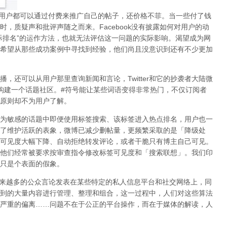
用户都可以通过付费来推广自己的帖子，还价格不菲。当一些付了钱
时，质疑声和批评声随之而来。
Facebook
没有披露如何对用户的动
际排名
”
的运作方法，也就无法评估这一问题的实际影响。渴望成为网
希望从那些成功案例中寻找到经验，他们尚且没意识到
还有不少更加
播，还可以从用户那里查询新闻和言论，
Twitter
和它的抄袭者大陆微
构建一个话题社区。
#
符号能让某些词语变得非常热门，不仅订阅者
原则却不为用户了解。
为敏感的话题中即便使用标签搜索、该标签进入热点排名，用户也一
了维护活跃的表象，微博已减少删帖量，更频繁采取的是「降级处
可见度大幅下降、自动拒绝转发评论，或者干脆只有博主自己可见。
他们经常被要求按审查指令修改标签可见度和「搜索联想」。
我们印
只是个表面的假象。
来越多的公众言论发表在某些特定的私人信息平台和社交网络上，同
到的大量内容进行管理、整理和组合，这一过程中，人们对这些算法
严重的偏离
……
问题不在于公正的平台操作，而在于媒体的解读，
人