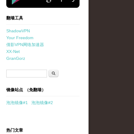
翻墙工具
ShadowVPN
Your Freedom
倩影VPN网络加速器
XX-Net
GranGorz
搜索表单
搜索
镜像站点 （免翻墙）
泡泡
镜像
#1
泡泡
镜像#2
热门文章