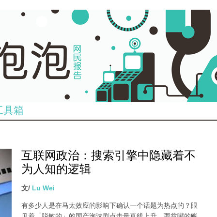
工具箱
互联网政治：搜索引擎中隐藏着不
为人知的逻辑
文/
Lu Wei
有多少人是在马太效应的影响下确认一个话题为热点的？眼
见着「脱敏的」的国产泡沫剧点击量直线上升、耍贫嘴的账