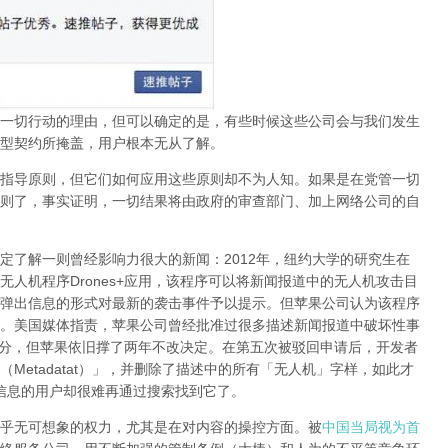
一切行动的理由，但可以确定的是，有些时候这些公司会与我们发生
型契约所掩盖，用户根本无从了解。
指导原则，但它们如何应用这些原则却不为人知。如果是在党管一切
则了，事实证明，
一切结果将由政府的审查部门、加上网络公司的自
定了解一则曾经影响力很大的新闻：
2012
年，纽约大学的研究生在
无人机程序
Drones+
应用，该程序可以将新闻报道中的无人机攻击目
弹出信息的形式对最新的袭击事件予以提示。但苹果公司认为该程序
。美国媒体指责，苹果公司曾经批准过很多描述新闻报道中破坏性事
分，但苹果依旧撑了两年不改决定。在第五次被驳回申请后，开发者
（
Metadatat
）」，并删除了描述中的所有「无人机」字样，如此才
信息的用户却很难再通过搜索找到它了。
乎无可想象的权力，尤其是在对内容的操控方面。被
中国当局视为首