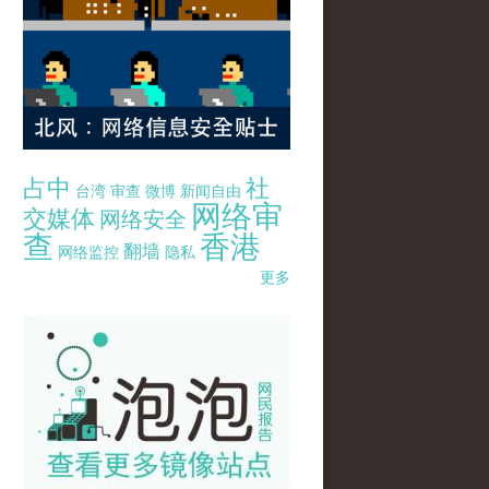
占中
社
台湾
审查
微博
新闻自由
网络审
交媒体
网络安全
查
香港
翻墙
网络监控
隐私
更多
pao-pao-banner-mirror-site-120814.jpg