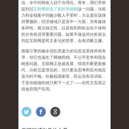
估，令中间商收入趋于合理化。再有，我们早前
提到过
互联网创造了新的等级制
这一问题，当权
力和金钱集中到极少数人手里时，大众是应该保
持警惕的，经济领域只是其中一方面，另有媒体
多样性、观点独立性，以及权利和机会在个体间
的分布状况等重要问题。
如果不做这些分析就去
判定互联网是民主多元的世界，会有武断之嫌。
搜索引擎的确令混乱而庞大的信息流变得井然有
序，但它也滋生了模糊营销、不公平竞争和现实
畸形问题。互联网正急速发展，情境不断更新换
代，分析总是滞后的，但只要去思考和应对就应
该为时不晚。在极权国家里，民众没有语话权，
于是你能做的就只剩下一点了
——
在民主实现之
前
放弃国产应用
。