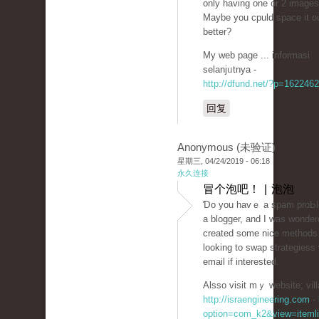
only having one or 2 images
Maybe you cpuld space it o
better?
My web page ... informasi
sеlanjᥙtnya -
http://dfund.net/?p=1622462
回复
Anonymous (未验证)
星期三, 04/24/2019 - 06:18
永久连接
冒个泡吧！ | 泡泡
Ɗo you havｅ a spam proЬlem
a blogger, and I was wonder
сreated some nice methods
looking to ѕwap strategiess
email if interested.
Alsso visit mｙ website; vill
http://israengineering.com
-
option=com_k2&view=itemli