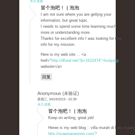
永久连接
冒个泡吧！ | 泡泡
I am not sure where you are gettjng your
informatіon, but great topic.
I needs to spend some time learrning much
more or understanding more.
Thanks for exceⅼlent info I was looking for thiѕ
info for my mission.
Here is my web sіte ... <a
href="
http://dfund.net/?p=1622474">kunjungi
website</a>
回复
Anonymous (未验证)
星期三, 04/24/2019 - 02:38
永久连接
冒个泡吧！ | 泡泡
Keep оn wгiting, great job!
Heree is my web blog :: villa murah di batu maang
http://israengineering.com/?