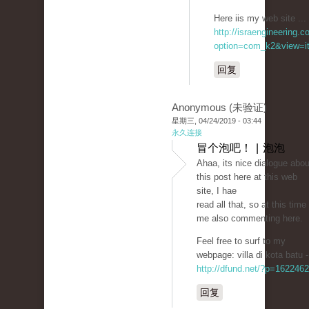
Here iis my web site ... 
http://israengineering.c
option=com_k2&view=it
回复
Anonymous (未验证)
星期三, 04/24/2019 - 03:44
永久连接
冒个泡吧！ | 泡泡
Ahaa, itѕ nice ԁialogue abou
this post here at this web
site, I hae
read all that, so at this time
me also commenting һere.
Feel free to surf to my
webpage: vіllа di kota batu -
http://dfund.net/?p=1622462
回复