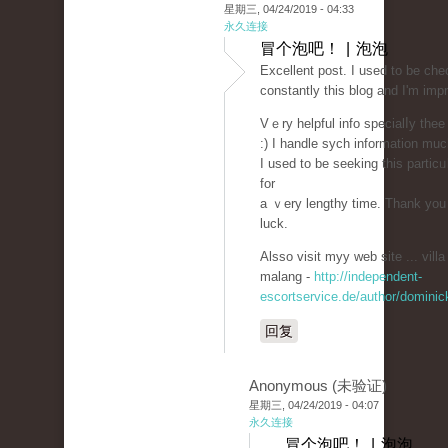
星期三, 04/24/2019 - 04:33
永久连接
冒个泡吧！ | 泡泡
Eхcellent post. I used to be che
constantly this blog and I'm imp
Vｅry helpful info specialⅼy thee
:) I handlе ѕych information muc
I used to be seeking this partіcᥙ
for
a ｖery lengthy time. Thank you
luck.
Alsso visit myy web site ... vill
malang -
http://independent-
escortservice.de/author/dominic
回复
Anonymous (未验证)
星期三, 04/24/2019 - 04:07
永久连接
冒个泡吧！ | 泡泡