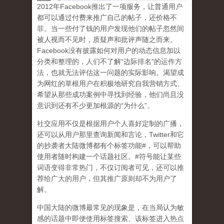
2
012
年
Facebook
推出了一项服务，让普通用户
都可以通过付费来推广自己的帖子，还价格不
菲。当一些付了钱的用户发现他们的帖子忽然间
被人视而不见时，质疑声和批评声随之而来。
Facebook
没有披露如何对用户的动态信息加以
分类和整理的，人们不了解
“
边际排名
”
的运作方
法，也就无法评估这一问题的实际影响。渴望成
为网红的草根用户在积极地研究自我营销方式、
希望从那些成功案例中寻找到经验，他们尚且没
意识到
还有不少更加根源的
“
为什么
”
。
社交应用不仅是根据用户个人喜好定制的广播，
还可以从用户那里查询新闻和言论，
Twitter
和它
的抄袭者大陆微博都有个标签功能
#
，可以帮助
使用者随时构建一个话题社区。
#
符号能让某些
词语变得非常热门，不仅订阅者可见，还可以推
荐给广大的用户，但其推广原则却不为用户了
解。
中国大陆的微博最常见的现象
是，在当局认为敏
感的话题中即便使用标签搜索、该标签进入热点