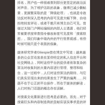
排名，用户也一样很难查到部分更坚定的政治反
对声音。为了维护活跃的表象，微博已减少删帖
量，更频繁采取的是「降级处理」，也就是令政
治反对和深入思考的内容可见度大幅下降、自动
拒绝转发评论，或者干脆只有博主自己可见。曾
做过大陆门户网站编辑的内部人士透露，他们经
常被要求按审查指令修改标签可见度和「搜索联
想」。
我们印象中墙内外的平行世界观感，有些
时候可能只是个表面的假象。
媒体研究学者
Gliiespie
曾在博文中写道：越来越
多的公众言论发表在某些特定的私人信息平台和
社交网络上，同时这些平台的提供者依靠复杂的
算法对收集到的大量内容进行管理、整理和组
合，这一过程中，人们对这些算法的期待、与它
们真实呈现出来的结果发生了严重的偏离
……
问
题不在于公正的平台操作，而在于媒体的解读，
人们对热门话题的概念存在误解
。
对搜索文化重新进行思考是必要的。首先，对于
搜索巨头和内容制造商的贡献应该实事求是的评