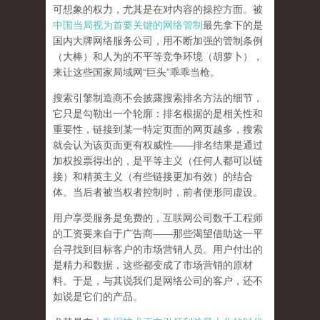
可想象的权力，尤其是在对内容的操控方面。被
中国当局视为首要关键的网络管制
最先拿下的是
国内大牌网络服务公司
，用不断加强的管制条例
（大棒）和人为的不平等竞争环境（胡萝卜），
来让这些国家局域网
“
巨头
”
乖乖当枪。
搜索引擎制造商不会披露搜索排名方法的细节，
它只是勾勒出一个轮廓：排名根据的是相关性和
重要性，链接到某一特定页面的网页越多，搜索
就会认为该页面更有权威性
——
排名结果是通过
加权投票得出的，是平等主义（任何人都可以链
接）和精英主义（有些链接更加有效）的结合
体。
当后者被当权者控制时，前者便形同虚设。
用户享受服务是免费的，互联网公司数千工程师
的工资要来自于广告商
——
那些渴望借助这一平
台寻找到目标客户的市场营销人员。用户付出的
是精力和数据，这些都变成了市场营销的原材
料。于是，
与其说我们是网络公司的客户，还不
如说是它们的产品
。