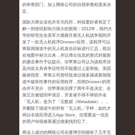
的审查部门、加上网络公司的自我审查程度来决
定。
国际大牌企业也并非乌托邦，科技爱好者肯定了
解一则曾经影响力很大的新闻：
2012
年，纽约大
学的研究生在美军大规模开展无人机战争期间开
发了一款无人机程序
Drones+
应用，该程序可以
将新闻报道中的无人机攻击目标进行汇总，然后
在地图中标注出来，并以弹出信息的形式对最新
的袭击事件予以提示。但苹果公司认为该程序涉
及内容太具有争议性而不能通过上架审核。美国
媒体指责，苹果公司曾经批准过很多描述新闻报
道中破坏性事件的应用程序，拒绝
Drones+
的理
由并不充分，但苹果依旧撑了两年不改决定。在
第五次被驳回申请后，开发者不得不将软件名
「无人机」改为了「元数据（
Metadatat
）」，
并删除了描述中的所有「无人机」字样，如此才
得以令该应用进入
App Store
。但需要这一信息
的用户却很难再通过搜索找到它了。
商业上成功的网络公司在赛博空间拥有了几乎无