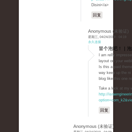
Disini</a>
回复
Anonymous (未验证)
星期三, 04/24/2019 - 04:19
永久连接
冒个泡吧！ | 
I am relⅼy impressed
layout on your webl
Is this a paid them
way keep up the niｃe
blog like this one 
Take a look at my 
http://israengineer
option=com_k2&vie
回复
Anonymous (未验证)