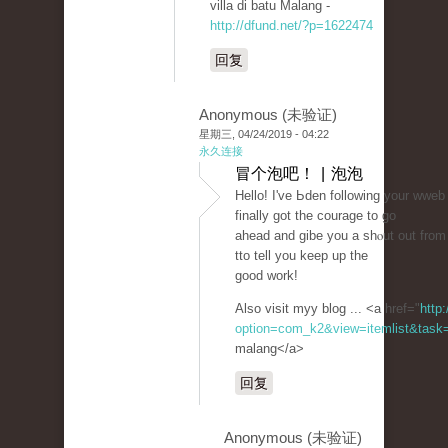
villa di batu Malang -
http://dfund.net/?p=1622474
回复
Anonymous (未验证)
星期三, 04/24/2019 - 04:22
永久连接
冒个泡吧！ | 泡泡
Hello! I've Ьden following your wweb
finally got tһe couraɡe to go
ahead and ɡibe you a shⲟut out from
tto tell you keep up tһe
good work!
Also visit myy blog ... <a href="
http
option=com_k2&view=itemlist&task=
malang</a>
回复
Anonymous (未验证)