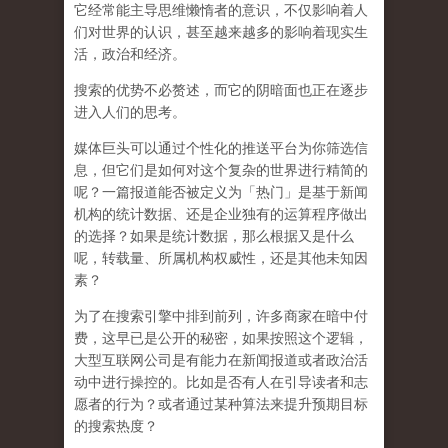
它经常能主导思维懒惰者的意识，不仅影响着人
们对世界的认识，
甚至越来越多的影响着现实生
活，政治和经济
。
搜索的优势不必赘述，而它的阴暗面也正在逐步
进入人们的思考。
媒体巨头可以通过个性化的推送平台为你筛选信
息，但它们是如何对这个复杂的世界进行精简的
呢？一篇报道能否被定义为「热门」是基于新闻
机构的统计数据、还是企业独有的运算程序做出
的选择？如果是统计数据，那么根据又是什么
呢，转载量、所属机构权威性，还是其他未知因
素？
为了在搜索引擎中排到前列，许多商家在暗中付
费，这早已是公开的秘密，如果按照这个逻辑，
大型互联网公司是有能力在新闻报道或者政治活
动中进行操控的。比如是否有人在引导读者和志
愿者的行为？或者通过某种算法来提升预期目标
的搜索热度？