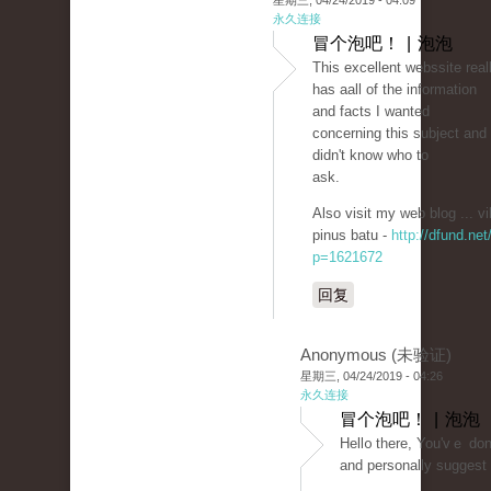
星期三, 04/24/2019 - 04:09
永久连接
冒个泡吧！ | 泡泡
Tһis excellent webssite real
has aall of the information
and facts I wanted
concerning thіs subject and
didn't know who to
ask.
Also visit my wеb blog ... vi
pinus batu -
http://dfund.net
p=1621672
回复
Anonymous (未验证)
星期三, 04/24/2019 - 04:26
永久连接
冒个泡吧！ | 泡泡
Ηеll᧐ there, You'vｅ done 
and personally suggest 