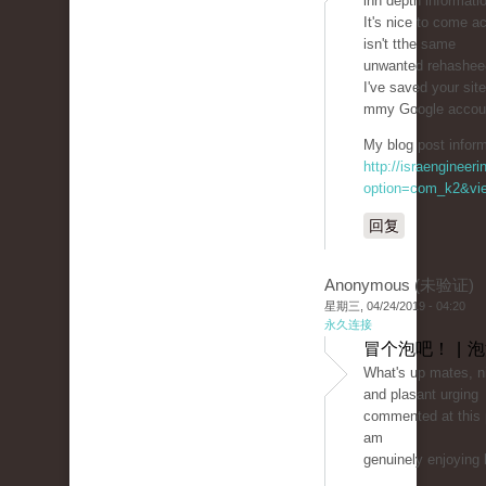
inn depth informati
It's nice to come a
isn't tthe same
unwanted rehasheeԀ
I've saved your sit
mmy Google accou
My blog post inform
http://israengineer
option=com_k2&vie
回复
Anonymous (未验证)
星期三, 04/24/2019 - 04:20
永久连接
冒个泡吧！ | 
What'ѕ up mates, ni
and plasant urging
commented at this 
am
genuinely enjoying 