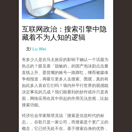
互联网政治：搜索引擎中隐
藏着不为人知的逻辑
文/
Lu Wei
有多少人是在马太效应的影响下确认一个话题为
热点的？眼见着「脱敏的」的国产泡沫剧点击量
直线上升、耍贫嘴的账号一路蹿红，继而被媒体
争相报道，再吸引更多人去搜索、围观，真的有
如此多人喜欢它们吗？墙内外平行世界的观感能
决定事实的几成？我们能看到的炒作或许只是表
面，网络应用在其中所起的作用无法忽视，比如
搜索功能。
经济社会学家斯塔克说「搜索是信息时代的标
志」。谷歌只是一家公司，而搜索是个更广义的
概念，它已经无处不在。基于搜索自身的优势，