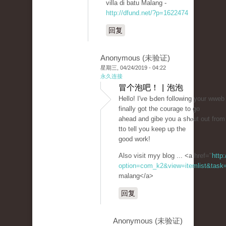
villa di batu Malang -
http://dfund.net/?p=1622474
回复
Anonymous (未验证)
星期三, 04/24/2019 - 04:22
永久连接
冒个泡吧！ | 泡泡
Hello! I've Ьden following your wweb
finally got tһe couraɡe to go
ahead and ɡibe you a shⲟut out from
tto tell you keep up tһe
good work!
Also visit myy blog ... <a href="
http
option=com_k2&view=itemlist&task=
malang</a>
回复
Anonymous (未验证)