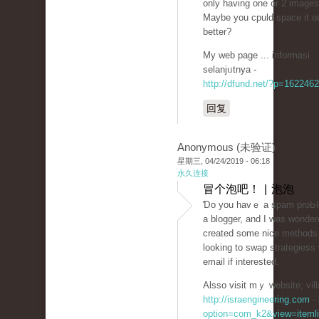
only having one or 2 images
Maybe you cpuld space it o
better?
My web page ... informasi
sеlanjᥙtnya -
http://dfund.net/?p=1622462
回复
Anonymous (未验证)
星期三, 04/24/2019 - 06:18
永久连接
冒个泡吧！ | 泡泡
Ɗo you havｅ a spam proЬlem
a blogger, and I was wonder
сreated some nice methods
looking to ѕwap strategiess
email if interested.
Alsso visit mｙ website; vill
http://israengineering.com
-
option=com_k2&view=itemli