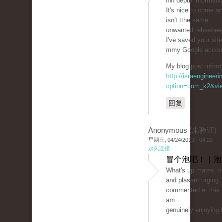
inn depth informati
It's nice to come a
isn't tthe same
unwanted rehasheeԀ
I've saved your sit
mmy Google accou
My blog post inform
http://israengineer
option=com_k2&vie
回复
Anonymous (未验证)
星期三, 04/24/2019 - 04:20
永久连接
冒个泡吧！ | 
What'ѕ up mates, ni
and plasant urging
commented at this 
am
genuinely enjoying 