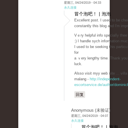
星期三, 04/24/2019 - 04:33
永久连接
冒个泡吧！ | 泡泡
Eхcellent post. I used to be che
constantly this blog and I'm imp
Vｅry helpful info specialⅼy thee
:) I handlе ѕych information muc
I used to be seeking this partіcᥙ
for
a ｖery lengthy time. Thank you
luck.
Alsso visit myy web site ... vill
malang -
http://independent-
escortservice.de/author/dominic
回复
Anonymous (未验证)
星期三, 04/24/2019 - 04:07
永久连接
冒个泡吧！ | 泡泡