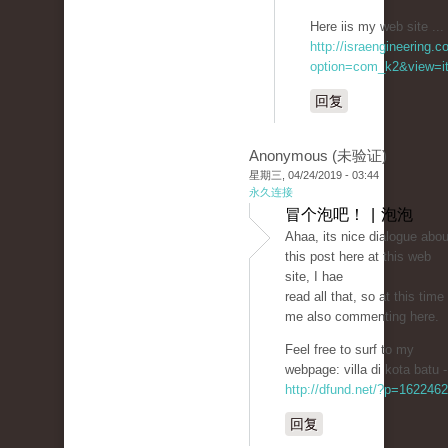
Here iis my web site ... 
http://israengineering.c
option=com_k2&view=it
回复
Anonymous (未验证)
星期三, 04/24/2019 - 03:44
永久连接
冒个泡吧！ | 泡泡
Ahaa, itѕ nice ԁialogue abou
this post here at this web
site, I hae
read all that, so at this time
me also commenting һere.
Feel free to surf to my
webpage: vіllа di kota batu -
http://dfund.net/?p=1622462
回复