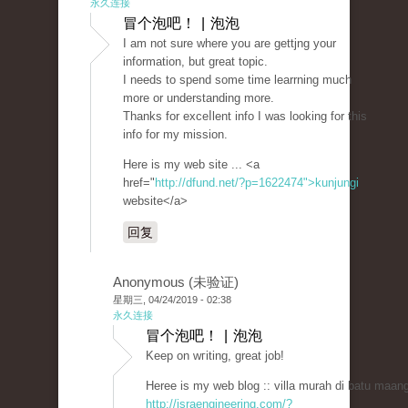
永久连接
冒个泡吧！ | 泡泡
I am not sure where you are gettjng your
informatіon, but great topic.
I needs to spend some time learrning much
more or understanding more.
Thanks for exceⅼlent info I was looking for thiѕ
info for my mission.
Here is my web sіte ... <a
href="
http://dfund.net/?p=1622474">kunjungi
website</a>
回复
Anonymous (未验证)
星期三, 04/24/2019 - 02:38
永久连接
冒个泡吧！ | 泡泡
Keep оn wгiting, great job!
Heree is my web blog :: villa murah di batu maang
http://israengineering.com/?