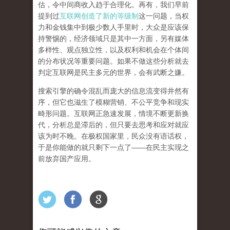
估，令中间商收入趋于合理化。再有，我们早前
提到过
互联网创造了新的等级制
这一问题，当权
力和金钱集中到极少数人手里时，大众是应该保
持警惕的，经济领域只是其中一方面，另有媒体
多样性、观点独立性，以及权利和机会在个体间
的分布状况等重要问题。
如果不做这些分析就去
判定互联网是民主多元的世界，会有武断之嫌。
搜索引擎的确令混乱而庞大的信息流变得井然有
序，但它也滋生了模糊营销、不公平竞争和现实
畸形问题。互联网正急速发展，情境不断更新换
代，分析总是滞后的，但只要去思考和应对就应
该为时不晚。在极权国家里，民众没有语话权，
于是你能做的就只剩下一点了
——
在民主实现之
前
放弃国产应用
。