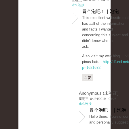
星期三, 04/24/2019 - 04:09
永久连接
冒个泡吧！ | 泡泡
Tһis excellent webssite real
has aall of the information
and facts I wanted
concerning thіs subject and
didn't know who to
ask.
Also visit my wеb blog ... vi
pinus batu -
http://dfund.net
p=1621672
回复
Anonymous (未验证)
星期三, 04/24/2019 - 04:26
永久连接
冒个泡吧！ | 泡泡
Ηеll᧐ there, You'vｅ done 
and personally suggest 