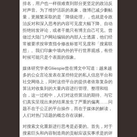
排名，用户也一样很难查到部分更坚定的政治反
对声音。为了维护活跃的表象，微博已减少删帖
量，更频繁采取的是「降级处理」，也就是令政
治反对和深入思考的内容可见度大幅下降、自动
拒绝转发评论，或者干脆只有博主自己可见。曾
做过大陆门户网站编辑的内部人士透露，他们经
常被要求按审查指令修改标签可见度和「搜索联
想」。
我们印象中墙内外的平行世界观感，有些
时候可能只是个表面的假象。
媒体研究学者
Gliiespie
曾在博文中写道：越来越
多的公众言论发表在某些特定的私人信息平台和
社交网络上，同时这些平台的提供者依靠复杂的
算法对收集到的大量内容进行管理、整理和组
合，这一过程中，人们对这些算法的期待、与它
们真实呈现出来的结果发生了严重的偏离
……
问
题不在于公正的平台操作，而在于媒体的解读，
人们对热门话题的概念存在误解
。
对搜索文化重新进行思考是必要的。首先，对于
搜索巨头和内容制造商的贡献应该实事求是的评