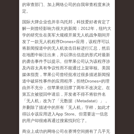
的审查部门、加上网络公司的自我审查程度来决
定。
国际大牌企业也并非乌托邦，科技爱好者肯定了
解一则曾经影响力很大的新闻：
2012
年，纽约大
学的研究生在美军大规模开展无人机战争期间开
发了一款无人机程序
Drones+
应用，该程序可以
将新闻报道中的无人机攻击目标进行汇总，然后
在地图中标注出来，并以弹出信息的形式对最新
的袭击事件予以提示。但苹果公司认为该程序涉
及内容太具有争议性而不能通过上架审核。美国
媒体指责，苹果公司曾经批准过很多描述新闻报
道中破坏性事件的应用程序，拒绝
Drones+
的理
由并不充分，但苹果依旧撑了两年不改决定。在
第五次被驳回申请后，开发者不得不将软件名
「无人机」改为了「元数据（
Metadatat
）」，
并删除了描述中的所有「无人机」字样，如此才
得以令该应用进入
App Store
。但需要这一信息
的用户却很难再通过搜索找到它了。
商业上成功的网络公司在赛博空间拥有了几乎无