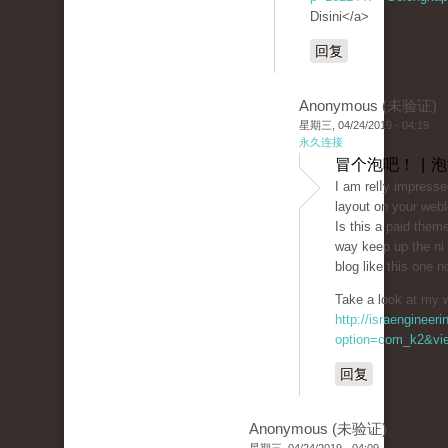
Disini</a>
回复
Anonymous (未验证)
星期三, 04/24/2019 - 04:19
永久连接
冒个泡吧！ | 
I am relⅼy impressed
layout on your webl
Is this a paid them
way keep up the niｃe
blog like this one 
Take a look at my 
http://israengineer
option=com_k2&vie
回复
Anonymous (未验证)