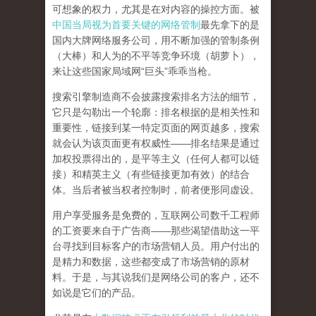
可想象的权力，尤其是在对内容的操控方面。被
中国当局视为首要关键的网络管制
最先拿下的是
国内大牌网络服务公司
，用不断加强的管制条例
（大棒）和人为的不平等竞争环境（胡萝卜），
来让这些国家局域网
“
巨头
”
乖乖当枪。
搜索引擎制造商不会披露搜索排名方法的细节，
它只是勾勒出一个轮廓：排名根据的是相关性和
重要性，链接到某一特定页面的网页越多，搜索
就会认为该页面更有权威性
——
排名结果是通过
加权投票得出的，是平等主义（任何人都可以链
接）和精英主义（有些链接更加有效）的结合
体。
当后者被当权者控制时，前者便形同虚设。
用户享受服务是免费的，互联网公司数千工程师
的工资要来自于广告商
——
那些渴望借助这一平
台寻找到目标客户的市场营销人员。用户付出的
是精力和数据，这些都变成了市场营销的原材
料。于是，
与其说我们是网络公司的客户，还不
如说是它们的产品
。