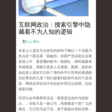
互联网政治：搜索引擎中隐
藏着不为人知的逻辑
文/
Lu Wei
有多少人是在马太效应的影响下确认一个话题为
热点的？眼见着「脱敏的」的国产泡沫剧点击量
直线上升、耍贫嘴的账号一路蹿红，继而被媒体
争相报道，再吸引更多人去搜索、围观，真的有
如此多人喜欢它们吗？墙内外平行世界的观感能
决定事实的几成？我们能看到的炒作或许只是表
面，网络应用在其中所起的作用无法忽视，比如
搜索功能。
经济社会学家斯塔克说「搜索是信息时代的标
志」。谷歌只是一家公司，而搜索是个更广义的
概念，它已经无处不在。基于搜索自身的优势，