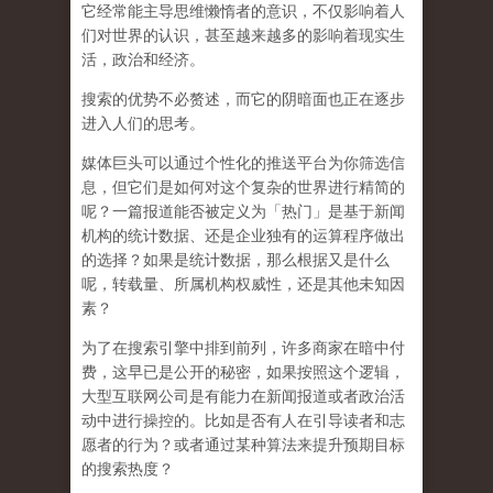
它经常能主导思维懒惰者的意识，不仅影响着人
们对世界的认识，
甚至越来越多的影响着现实生
活，政治和经济
。
搜索的优势不必赘述，而它的阴暗面也正在逐步
进入人们的思考。
媒体巨头可以通过个性化的推送平台为你筛选信
息，但它们是如何对这个复杂的世界进行精简的
呢？一篇报道能否被定义为「热门」是基于新闻
机构的统计数据、还是企业独有的运算程序做出
的选择？如果是统计数据，那么根据又是什么
呢，转载量、所属机构权威性，还是其他未知因
素？
为了在搜索引擎中排到前列，许多商家在暗中付
费，这早已是公开的秘密，如果按照这个逻辑，
大型互联网公司是有能力在新闻报道或者政治活
动中进行操控的。比如是否有人在引导读者和志
愿者的行为？或者通过某种算法来提升预期目标
的搜索热度？