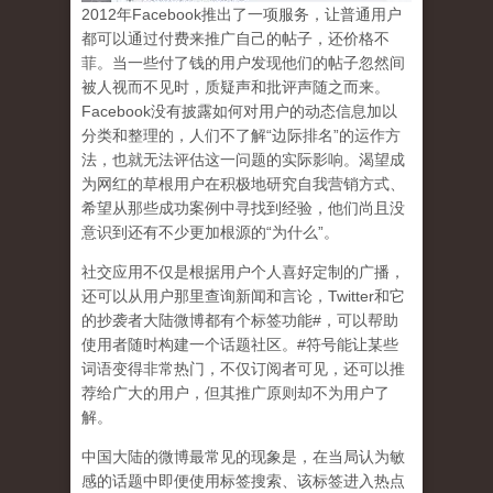
2
012
年
Facebook
推出了一项服务，让普通用户
都可以通过付费来推广自己的帖子，还价格不
菲。当一些付了钱的用户发现他们的帖子忽然间
被人视而不见时，质疑声和批评声随之而来。
Facebook
没有披露如何对用户的动态信息加以
分类和整理的，人们不了解
“
边际排名
”
的运作方
法，也就无法评估这一问题的实际影响。渴望成
为网红的草根用户在积极地研究自我营销方式、
希望从那些成功案例中寻找到经验，他们尚且没
意识到
还有不少更加根源的
“
为什么
”
。
社交应用不仅是根据用户个人喜好定制的广播，
还可以从用户那里查询新闻和言论，
Twitter
和它
的抄袭者大陆微博都有个标签功能
#
，可以帮助
使用者随时构建一个话题社区。
#
符号能让某些
词语变得非常热门，不仅订阅者可见，还可以推
荐给广大的用户，但其推广原则却不为用户了
解。
中国大陆的微博最常见的现象
是，在当局认为敏
感的话题中即便使用标签搜索、该标签进入热点