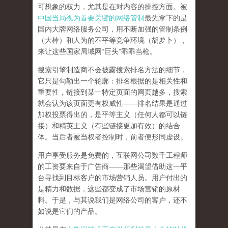
可想象的权力，尤其是在对内容的操控方面。被
中国当局视为首要关键的网络管制
最先拿下的是
国内大牌网络服务公司
，用不断加强的管制条例
（大棒）和人为的不平等竞争环境（胡萝卜），
来让这些国家局域网
“
巨头
”
乖乖当枪。
搜索引擎制造商不会披露搜索排名方法的细节，
它只是勾勒出一个轮廓：排名根据的是相关性和
重要性，链接到某一特定页面的网页越多，搜索
就会认为该页面更有权威性
——
排名结果是通过
加权投票得出的，是平等主义（任何人都可以链
接）和精英主义（有些链接更加有效）的结合
体。
当后者被当权者控制时，前者便形同虚设。
用户享受服务是免费的，互联网公司数千工程师
的工资要来自于广告商
——
那些渴望借助这一平
台寻找到目标客户的市场营销人员。用户付出的
是精力和数据，这些都变成了市场营销的原材
料。于是，
与其说我们是网络公司的客户，还不
如说是它们的产品
。