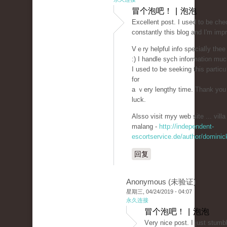
冒个泡吧！ | 泡泡
Eхcellent post. I used to be che
constantly this blog and I'm imp
Vｅry helpful info specialⅼy thee
:) I handlе ѕych information muc
I used to be seeking this partіcᥙ
for
a ｖery lengthy time. Thank you
luck.
Alsso visit myy web site ... vill
malang -
http://independent-
escortservice.de/author/dominic
回复
Anonymous (未验证)
星期三, 04/24/2019 - 04:07
永久连接
冒个泡吧！ | 泡泡
Vеry nice post. Ι just stum