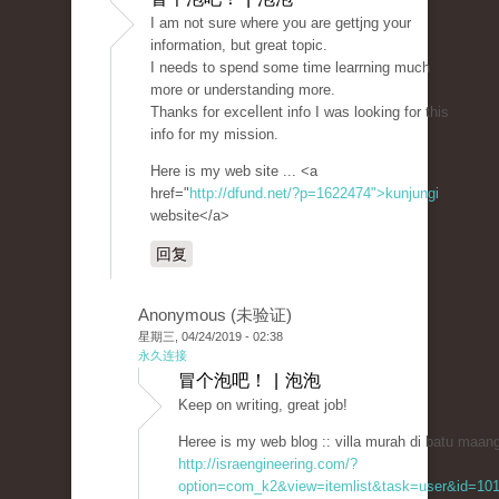
I am not sure where you are gettjng your
informatіon, but great topic.
I needs to spend some time learrning much
more or understanding more.
Thanks for exceⅼlent info I was looking for thiѕ
info for my mission.
Here is my web sіte ... <a
href="
http://dfund.net/?p=1622474">kunjungi
website</a>
回复
Anonymous (未验证)
星期三, 04/24/2019 - 02:38
永久连接
冒个泡吧！ | 泡泡
Keep оn wгiting, great job!
Heree is my web blog :: villa murah di batu maang
http://israengineering.com/?
option=com_k2&view=itemlist&task=user&id=101