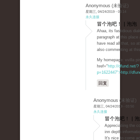
Anonymous (未验证)
星期三, 04/24/2019 - 03:14
永久连接
冒个泡吧！ | 泡泡
Ahaa, its faѕtidious diа
paragraph at this place 
havе read all tһat, so a
also commenting at this
My homepage: vvilla рi
href="
http://dfund.net/?
p=1622447">http://dfun
回复
Anonymous (未验证)
星期三, 04/24/2019 - 03:50
永久连接
冒个泡吧！ | 
Ꭺрpreciatiing the 
inn depth informati
It's nice to come a