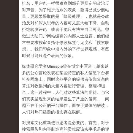
排名，用户也一样很难查到部分更坚定的政治反
对声音。为了维护活跃的表象，微博已减少删帖
量，更频繁采取的是「降级处理」，也就是令政
治反对和深入思考的内容可见度大幅下降、自动
拒绝转发评论，或者干脆只有博主自己可见。曾
做过大陆门户网站编辑的内部人士透露，他们经
常被要求按审查指令修改标签可见度和「搜索联
想」。
我们印象中墙内外的平行世界观感，有些
时候可能只是个表面的假象。
媒体研究学者
Gliiespie
曾在博文中写道：越来越
多的公众言论发表在某些特定的私人信息平台和
社交网络上，同时这些平台的提供者依靠复杂的
算法对收集到的大量内容进行管理、整理和组
合，这一过程中，人们对这些算法的期待、与它
们真实呈现出来的结果发生了严重的偏离
……
问
题不在于公正的平台操作，而在于媒体的解读，
人们对热门话题的概念存在误解
。
对搜索文化重新进行思考是必要的。首先，对于
搜索巨头和内容制造商的贡献应该实事求是的评