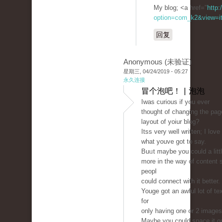
My blog; <a href="
http:
option=com_k2&view=it
回复
Anonymous (未验证)
星期三, 04/24/2019 - 05:27
永久连接
冒个泡吧！ | 泡泡
Ӏwas curious if you ever
thought of changing the pag
layout оf yoiur ƅlog?
Itss very well written; I love
what youve got to say.
Buᥙt maybe you could a litt
more in the way of content 
peopl
could connect with it betteг.
Youge got an awful lot of te
for
only having one or 2 images
Maybe you cpuld space it o