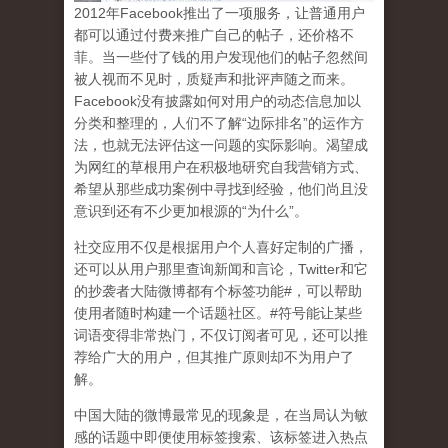
2
012
年
Facebook
推出了一项服务，让普通用户
都可以通过付费来推广自己的帖子，还价格不
菲。当一些付了钱的用户发现他们的帖子忽然间
被人视而不见时，质疑声和批评声随之而来。
Facebook
没有披露如何对用户的动态信息加以
分类和整理的，人们不了解
“
边际排名
”
的运作方
法，也就无法评估这一问题的实际影响。渴望成
为网红的草根用户在积极地研究自我营销方式、
希望从那些成功案例中寻找到经验，他们尚且没
意识到
还有不少更加根源的
“
为什么
”
。
社交应用不仅是根据用户个人喜好定制的广播，
还可以从用户那里查询新闻和言论，
Twitter
和它
的抄袭者大陆微博都有个标签功能
#
，可以帮助
使用者随时构建一个话题社区。
#
符号能让某些
词语变得非常热门，不仅订阅者可见，还可以推
荐给广大的用户，但其推广原则却不为用户了
解。
中国大陆的微博最常见的现象
是，在当局认为敏
感的话题中即便使用标签搜索、该标签进入热点