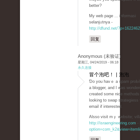
better?
My web page ... informasi
sеlanjᥙtnya -
http://dfund.net/?p=1622462
回复
Anonymous (未验证)
星期三, 04/24/2019 - 06:18
永久连接
冒个泡吧！ | 泡泡
Ɗo you havｅ a spam proЬlem
a blogger, and I was wonder
сreated some nice methods
looking to ѕwap strategiess
email if interested.
Alsso visit mｙ website; vill
http://israengineering.com
-
option=com_k2&view=itemli