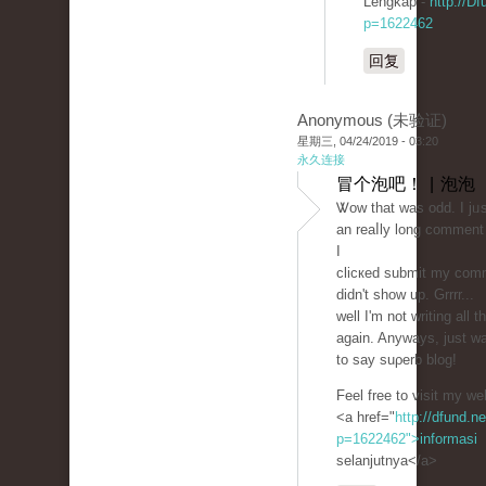
Lengkap -
http://Df
p=1622462
回复
Anonymous (未验证)
星期三, 04/24/2019 - 03:20
永久连接
冒个泡吧！ | 泡泡
Ꮤow that ᴡas odd. I jᥙs
an reaⅼly long comment 
I
clicкed submit my com
didn't show up. Grrrr...
well I'm not writing all t
again. Anyways, just w
to say suρerb blog!
Feel free to visit my we
<a href="
http://dfund.ne
p=1622462">informasi
selanjutnya</a>