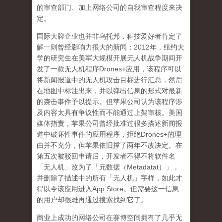
的审查部门、加上网络公司的自我审查程度来决
定。
国际大牌企业也并非乌托邦，科技爱好者肯定了
解一则曾经影响力很大的新闻：
2012
年，纽约大
学的研究生在美军大规模开展无人机战争期间开
发了一款无人机程序
Drones+
应用，该程序可以
将新闻报道中的无人机攻击目标进行汇总，然后
在地图中标注出来，并以弹出信息的形式对最新
的袭击事件予以提示。但苹果公司认为该程序涉
及内容太具有争议性而不能通过上架审核。美国
媒体指责，苹果公司曾经批准过很多描述新闻报
道中破坏性事件的应用程序，拒绝
Drones+
的理
由并不充分，但苹果依旧撑了两年不改决定。在
第五次被驳回申请后，开发者不得不将软件名
「无人机」改为了「元数据（
Metadatat
）」，
并删除了描述中的所有「无人机」字样，如此才
得以令该应用进入
App Store
。但需要这一信息
的用户却很难再通过搜索找到它了。
商业上成功的网络公司在赛博空间拥有了几乎无