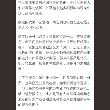
它经常能主导思维懒惰者的意识，不仅影响着人
们对世界的认识，
甚至越来越多的影响着现实生
活，政治和经济
。
搜索的优势不必赘述，而它的阴暗面也正在逐步
进入人们的思考。
媒体巨头可以通过个性化的推送平台为你筛选信
息，但它们是如何对这个复杂的世界进行精简的
呢？一篇报道能否被定义为「热门」是基于新闻
机构的统计数据、还是企业独有的运算程序做出
的选择？如果是统计数据，那么根据又是什么
呢，转载量、所属机构权威性，还是其他未知因
素？
为了在搜索引擎中排到前列，许多商家在暗中付
费，这早已是公开的秘密，如果按照这个逻辑，
大型互联网公司是有能力在新闻报道或者政治活
动中进行操控的。比如是否有人在引导读者和志
愿者的行为？或者通过某种算法来提升预期目标
的搜索热度？