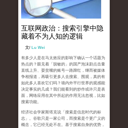
互联网政治：搜索引擎中隐
藏着不为人知的逻辑
文/
Lu Wei
有多少人是在马太效应的影响下确认一个话题为
热点的？眼见着「脱敏的」的国产泡沫剧点击量
直线上升、耍贫嘴的账号一路蹿红，继而被媒体
争相报道，再吸引更多人去搜索、围观，真的有
如此多人喜欢它们吗？墙内外平行世界的观感能
决定事实的几成？我们能看到的炒作或许只是表
面，网络应用在其中所起的作用无法忽视，比如
搜索功能。
经济社会学家斯塔克说「搜索是信息时代的标
志」。谷歌只是一家公司，而搜索是个更广义的
概念，它已经无处不在。基于搜索自身的优势，