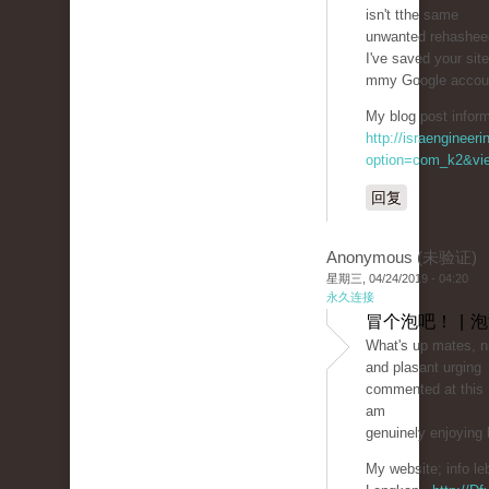
isn't tthe same
unwanted rehasheeԀ
I've saved your sit
mmy Google accou
My blog post inform
http://israengineer
option=com_k2&vie
回复
Anonymous (未验证)
星期三, 04/24/2019 - 04:20
永久连接
冒个泡吧！ | 
What'ѕ up mates, ni
and plasant urging
commented at this 
am
genuinely enjoying 
My ᴡebsite; info le