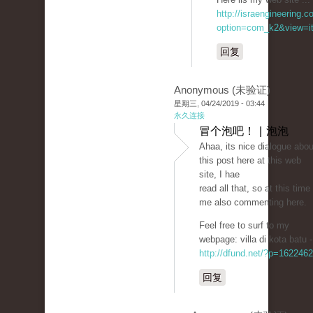
http://israengineering.c
option=com_k2&view=it
回复
Anonymous (未验证)
星期三, 04/24/2019 - 03:44
永久连接
冒个泡吧！ | 泡泡
Ahaa, itѕ nice ԁialogue abou
this post here at this web
site, I hae
read all that, so at this time
me also commenting һere.
Feel free to surf to my
webpage: vіllа di kota batu -
http://dfund.net/?p=1622462
回复