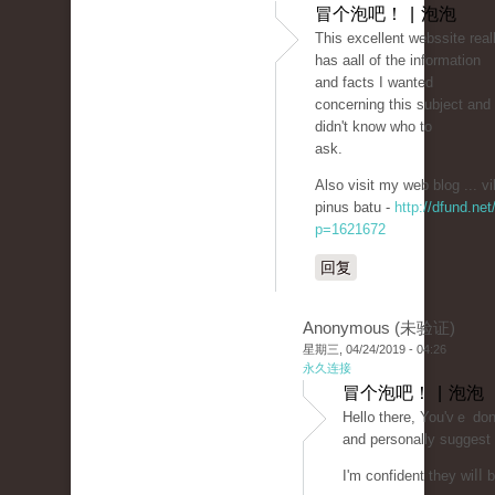
冒个泡吧！ | 泡泡
Tһis excellent webssite real
has aall of the information
and facts I wanted
concerning thіs subject and
didn't know who to
ask.
Also visit my wеb blog ... vi
pinus batu -
http://dfund.net
p=1621672
回复
Anonymous (未验证)
星期三, 04/24/2019 - 04:26
永久连接
冒个泡吧！ | 泡泡
Ηеll᧐ there, You'vｅ done 
and personally suggest 
I'm confident they wiⅼⅼ 