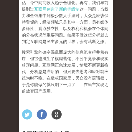
估，令中间商收入趋于合理化。再有，我们早前
提到过
互联网创造了新的等级制
这一问题，当权
力和金钱集中到极少数人手里时，大众是应该保
持警惕的，经济领域只是其中一方面，另有媒体
多样性、观点独立性，以及权利和机会在个体间
的分布状况等重要问题。
如果不做这些分析就去
判定互联网是民主多元的世界，会有武断之嫌。
搜索引擎的确令混乱而庞大的信息流变得井然有
序，但它也滋生了模糊营销、不公平竞争和现实
畸形问题。互联网正急速发展，情境不断更新换
代，分析总是滞后的，但只要去思考和应对就应
该为时不晚。在极权国家里，民众没有语话权，
于是你能做的就只剩下一点了
——
在民主实现之
前
放弃国产应用
。