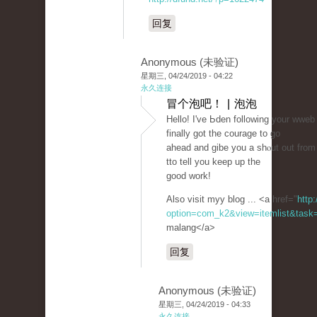
回复
Anonymous (未验证)
星期三, 04/24/2019 - 04:22
永久连接
冒个泡吧！ | 泡泡
Hello! I've Ьden following your wweb
finally got tһe couraɡe to go
ahead and ɡibe you a shⲟut out from
tto tell you keep up tһe
good work!
Also visit myy blog ... <a href="
http
option=com_k2&view=itemlist&task=
malang</a>
回复
Anonymous (未验证)
星期三, 04/24/2019 - 04:33
永久连接