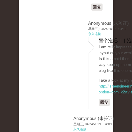
回复
Anonymous (未验证)
星期三, 04/24/2019 - 04:19
永久连接
冒个泡吧！ | 
I am relⅼy impressed
layout on your webl
Is this a paid them
way keep up the niｃe
blog like this one 
Take a look at my 
http://israengineer
option=com_k2&vie
回复
Anonymous (未验证)
星期三, 04/24/2019 - 04:09
永久连接