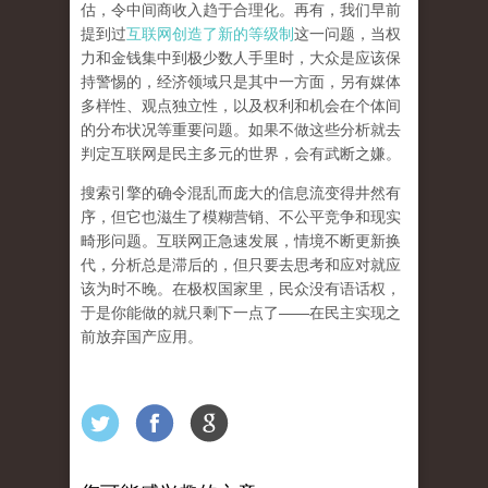
估，令中间商收入趋于合理化。再有，我们早前
提到过
互联网创造了新的等级制
这一问题，当权
力和金钱集中到极少数人手里时，大众是应该保
持警惕的，经济领域只是其中一方面，另有媒体
多样性、观点独立性，以及权利和机会在个体间
的分布状况等重要问题。
如果不做这些分析就去
判定互联网是民主多元的世界，会有武断之嫌。
搜索引擎的确令混乱而庞大的信息流变得井然有
序，但它也滋生了模糊营销、不公平竞争和现实
畸形问题。互联网正急速发展，情境不断更新换
代，分析总是滞后的，但只要去思考和应对就应
该为时不晚。在极权国家里，民众没有语话权，
于是你能做的就只剩下一点了
——
在民主实现之
前
放弃国产应用
。