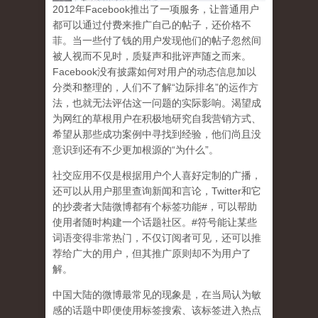
2
012
年
Facebook
推出了一项服务，让普通用户
都可以通过付费来推广自己的帖子，还价格不
菲。当一些付了钱的用户发现他们的帖子忽然间
被人视而不见时，质疑声和批评声随之而来。
Facebook
没有披露如何对用户的动态信息加以
分类和整理的，人们不了解
“
边际排名
”
的运作方
法，也就无法评估这一问题的实际影响。渴望成
为网红的草根用户在积极地研究自我营销方式、
希望从那些成功案例中寻找到经验，他们尚且没
意识到
还有不少更加根源的
“
为什么
”
。
社交应用不仅是根据用户个人喜好定制的广播，
还可以从用户那里查询新闻和言论，
Twitter
和它
的抄袭者大陆微博都有个标签功能
#
，可以帮助
使用者随时构建一个话题社区。
#
符号能让某些
词语变得非常热门，不仅订阅者可见，还可以推
荐给广大的用户，但其推广原则却不为用户了
解。
中国大陆的微博最常见的现象
是，在当局认为敏
感的话题中即便使用标签搜索、该标签进入热点