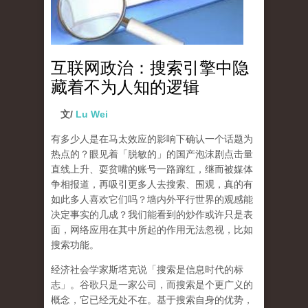
互联网政治：搜索引擎中隐
藏着不为人知的逻辑
文/
Lu Wei
有多少人是在马太效应的影响下确认一个话题为
热点的？眼见着「脱敏的」的国产泡沫剧点击量
直线上升、耍贫嘴的账号一路蹿红，继而被媒体
争相报道，再吸引更多人去搜索、围观，真的有
如此多人喜欢它们吗？墙内外平行世界的观感能
决定事实的几成？我们能看到的炒作或许只是表
面，网络应用在其中所起的作用无法忽视，比如
搜索功能。
经济社会学家斯塔克说「搜索是信息时代的标
志」。谷歌只是一家公司，而搜索是个更广义的
概念，它已经无处不在。基于搜索自身的优势，