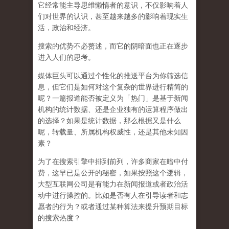
它经常能主导思维懒惰者的意识，不仅影响着人
们对世界的认识，
甚至越来越多的影响着现实生
活，政治和经济
。
搜索的优势不必赘述，而它的阴暗面也正在逐步
进入人们的思考。
媒体巨头可以通过个性化的推送平台为你筛选信
息，但它们是如何对这个复杂的世界进行精简的
呢？一篇报道能否被定义为「热门」是基于新闻
机构的统计数据、还是企业独有的运算程序做出
的选择？如果是统计数据，那么根据又是什么
呢，转载量、所属机构权威性，还是其他未知因
素？
为了在搜索引擎中排到前列，许多商家在暗中付
费，这早已是公开的秘密，如果按照这个逻辑，
大型互联网公司是有能力在新闻报道或者政治活
动中进行操控的。比如是否有人在引导读者和志
愿者的行为？或者通过某种算法来提升预期目标
的搜索热度？