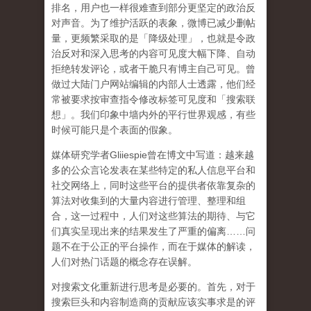
排名，用户也一样很难查到部分更坚定的政治反
对声音。为了维护活跃的表象，微博已减少删帖
量，更频繁采取的是「降级处理」，也就是令政
治反对和深入思考的内容可见度大幅下降、自动
拒绝转发评论，或者干脆只有博主自己可见。曾
做过大陆门户网站编辑的内部人士透露，他们经
常被要求按审查指令修改标签可见度和「搜索联
想」。
我们印象中墙内外的平行世界观感，有些
时候可能只是个表面的假象。
媒体研究学者
Gliiespie
曾在博文中写道：越来越
多的公众言论发表在某些特定的私人信息平台和
社交网络上，同时这些平台的提供者依靠复杂的
算法对收集到的大量内容进行管理、整理和组
合，这一过程中，人们对这些算法的期待、与它
们真实呈现出来的结果发生了严重的偏离
……
问
题不在于公正的平台操作，而在于媒体的解读，
人们对热门话题的概念存在误解
。
对搜索文化重新进行思考是必要的。首先，对于
搜索巨头和内容制造商的贡献应该实事求是的评