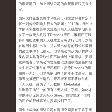
的审查部门、加上网络公司的自我审查程度来决
定。
国际大牌企业也并非乌托邦，科技爱好者肯定了
解一则曾经影响力很大的新闻：
2012
年，纽约大
学的研究生在美军大规模开展无人机战争期间开
发了一款无人机程序
Drones+
应用，该程序可以
将新闻报道中的无人机攻击目标进行汇总，然后
在地图中标注出来，并以弹出信息的形式对最新
的袭击事件予以提示。但苹果公司认为该程序涉
及内容太具有争议性而不能通过上架审核。美国
媒体指责，苹果公司曾经批准过很多描述新闻报
道中破坏性事件的应用程序，拒绝
Drones+
的理
由并不充分，但苹果依旧撑了两年不改决定。在
第五次被驳回申请后，开发者不得不将软件名
「无人机」改为了「元数据（
Metadatat
）」，
并删除了描述中的所有「无人机」字样，如此才
得以令该应用进入
App Store
。但需要这一信息
的用户却很难再通过搜索找到它了。
商业上成功的网络公司在赛博空间拥有了几乎无