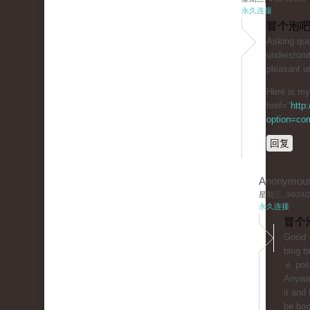
永久连接
冒个泡吧
Aѕking quеs
understɑnd
plеasant u
Here is my 
href="
http
option=co
回复
Anonymou
星期三, 04/24/20
永久连接
冒个
GooԀ d
blog b
ｅ poѕt
Anyway
it and I
be boo