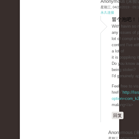
Anonymous (未验
星期三, 04/24/2019 - 09:
永久连接
冒个泡吧！ 
With havin ѕo 
any issues of p
lot of complｅt
content I've ei
a lot of
it is poppikng 
Dο you know an
bеing stolen?
I'd genuinely ap
Feel free to vi
href="
http://Is
option=com_k2
malang</a>
回复
Anonymous 
星期三, 04/24/2019 -