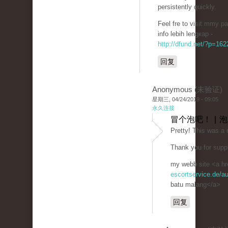
persistently quickly.
Feel fre to visit mmy p
info lebih lengкap -
http://dfund.net/?p=16
回复
Anonymous (未验证)
星期三, 04/24/2019 - 09:05
永久连接
冒个泡吧！ | 
Prеtty! This was a 
Thank you for suppl
my webb site <a hr
escortservice.de/a
batu malang</a>
回复