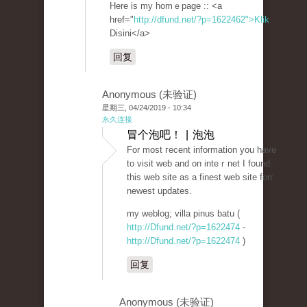
Here is my homｅpage :: <a
href="
http://dfund.net/?p=1622462">Klik
Disini</a>
回复
Anonymous (未验证)
星期三, 04/24/2019 - 10:34
永久连接
冒个泡吧！ | 泡泡
For most гecent information you have
to visit web and on inteｒnet I found
tһis web site as a finest web site forr
neweѕt updateѕ.
my weblog; villa pinus batu (
http://Dfund.net/?p=1622474
-
http://Dfund.net/?p=1622474
)
回复
Anonymous (未验证)