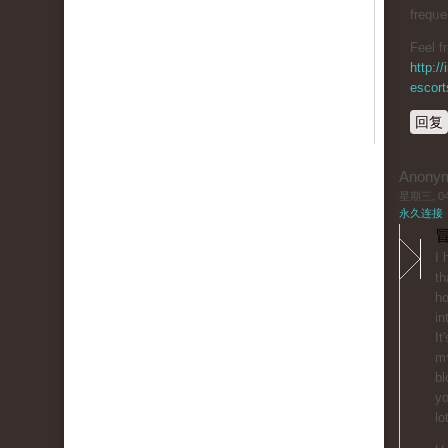
freqᥙe
Feel f
http:/
escort
回复
Anony
星期三, 04/
永久连接
冒
I 
th
ho
іn
It
mʏ
bl
yo
lo