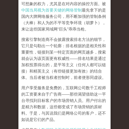
可想象的权力，尤其是在对内容的操控方面。被
中国当局视为首要关键的网络管制
最先拿下的是
国内大牌网络服务公司
，用不断加强的管制条例
（大棒）和人为的不平等竞争环境（胡萝卜），
来让这些国家局域网
“
巨头
”
乖乖当枪。
搜索引擎制造商不会披露搜索排名方法的细节，
它只是勾勒出一个轮廓：排名根据的是相关性和
重要性，链接到某一特定页面的网页越多，搜索
就会认为该页面更有权威性
——
排名结果是通过
加权投票得出的，是平等主义（任何人都可以链
接）和精英主义（有些链接更加有效）的结合
体。
当后者被当权者控制时，前者便形同虚设。
用户享受服务是免费的，互联网公司数千工程师
的工资要来自于广告商
——
那些渴望借助这一平
台寻找到目标客户的市场营销人员。用户付出的
是精力和数据，这些都变成了市场营销的原材
料。于是，
与其说我们是网络公司的客户，还不
如说是它们的产品
。