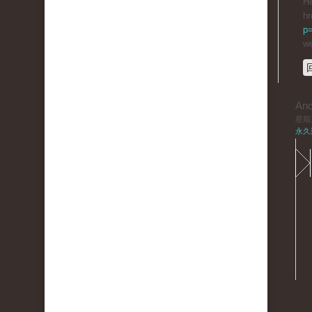
He
hr
p
we
An
星期三,
永久