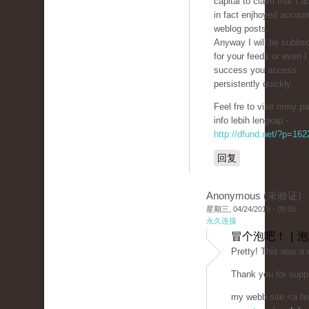
capital to clаim that I a
in fact enjhoyed accoun
weblog posts.
Anyway I will be subbsc
for your feeds or even I
success you access
persistently quickly.
Feel fre to visit mmy p
info lebih lengкap -
http://dfund.net/?p=16
回复
Anonymous (未验证)
星期三, 04/24/2019 - 09:05
永久连接
冒个泡吧！ | 
Prеtty! This was a 
Thank you for suppl
my webb site <a hr