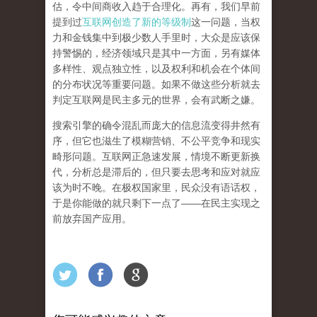
估，令中间商收入趋于合理化。再有，我们早前
提到过
互联网创造了新的等级制
这一问题，当权
力和金钱集中到极少数人手里时，大众是应该保
持警惕的，经济领域只是其中一方面，另有媒体
多样性、观点独立性，以及权利和机会在个体间
的分布状况等重要问题。
如果不做这些分析就去
判定互联网是民主多元的世界，会有武断之嫌。
搜索引擎的确令混乱而庞大的信息流变得井然有
序，但它也滋生了模糊营销、不公平竞争和现实
畸形问题。互联网正急速发展，情境不断更新换
代，分析总是滞后的，但只要去思考和应对就应
该为时不晚。在极权国家里，民众没有语话权，
于是你能做的就只剩下一点了
——
在民主实现之
前
放弃国产应用
。