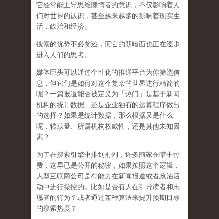
它经常能主导思维懒惰者的意识，不仅影响着人
们对世界的认识，
甚至越来越多的影响着现实生
活，政治和经济
。
搜索的优势不必赘述，而它的阴暗面也正在逐步
进入人们的思考。
媒体巨头可以通过个性化的推送平台为你筛选信
息，但它们是如何对这个复杂的世界进行精简的
呢？一篇报道能否被定义为「热门」是基于新闻
机构的统计数据、还是企业独有的运算程序做出
的选择？如果是统计数据，那么根据又是什么
呢，转载量、所属机构权威性，还是其他未知因
素？
为了在搜索引擎中排到前列，许多商家在暗中付
费，这早已是公开的秘密，如果按照这个逻辑，
大型互联网公司是有能力在新闻报道或者政治活
动中进行操控的。比如是否有人在引导读者和志
愿者的行为？或者通过某种算法来提升预期目标
的搜索热度？