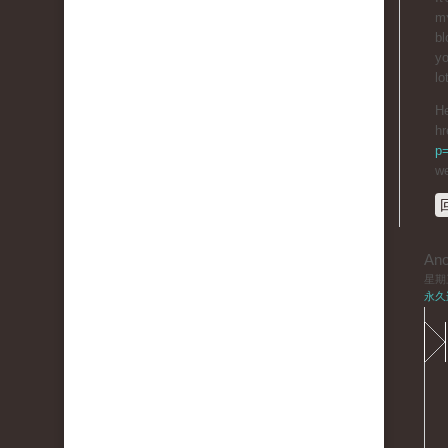
mʏ
bl
yo
lo
He
hr
p
we
An
星期三,
永久