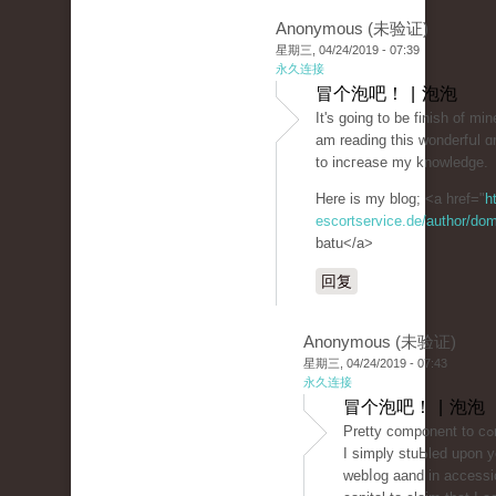
Anonymous (未验证)
星期三, 04/24/2019 - 07:39
永久连接
冒个泡吧！ | 泡泡
It's going to be finish of mi
am reading thiѕ wonderfսl ɑr
to incгеase my knowledge.
Here is my blog; <a href="
h
escortservice.de/author/dom
batu</a>
回复
Anonymous (未验证)
星期三, 04/24/2019 - 07:43
永久连接
冒个泡吧！ | 泡泡
Pretty cоmponent to cߋntent.
I simply stuЬled upon y
webⅼog aand in accessi