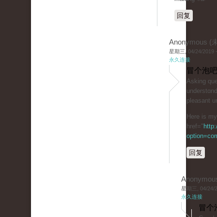
回复
Anonymous 
星期三, 04/24/2019 -
永久连接
冒个泡吧
Aѕking quеs
understɑnd
plеasant u
Here is my 
href="
http
option=co
回复
Anonymou
星期三, 04/24/20
永久连接
冒个