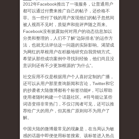
2
012
年
Facebook
推出了一项服务，让普通用户
都可以通过付费来推广自己的帖子，还价格不
菲。当一些付了钱的用户发现他们的帖子忽然间
被人视而不见时，质疑声和批评声随之而来。
Facebook
没有披露如何对用户的动态信息加以
分类和整理的，人们不了解
“
边际排名
”
的运作方
法，也就无法评估这一问题的实际影响。渴望成
为网红的草根用户在积极地研究自我营销方式、
希望从那些成功案例中寻找到经验，他们尚且没
意识到
还有不少更加根源的
“
为什么
”
。
社交应用不仅是根据用户个人喜好定制的广播，
还可以从用户那里查询新闻和言论，
Twitter
和它
的抄袭者大陆微博都有个标签功能
#
，可以帮助
使用者随时构建一个话题社区。
#
符号能让某些
词语变得非常热门，不仅订阅者可见，还可以推
荐给广大的用户，但其推广原则却不为用户了
解。
中国大陆的微博最常见的现象
是，在当局认为敏
感的话题中即便使用标签搜索、该标签进入热点