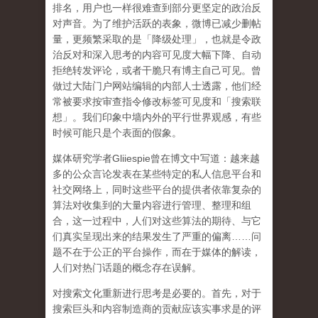
排名，用户也一样很难查到部分更坚定的政治反
对声音。为了维护活跃的表象，微博已减少删帖
量，更频繁采取的是「降级处理」，也就是令政
治反对和深入思考的内容可见度大幅下降、自动
拒绝转发评论，或者干脆只有博主自己可见。曾
做过大陆门户网站编辑的内部人士透露，他们经
常被要求按审查指令修改标签可见度和「搜索联
想」。
我们印象中墙内外的平行世界观感，有些
时候可能只是个表面的假象。
媒体研究学者
Gliiespie
曾在博文中写道：越来越
多的公众言论发表在某些特定的私人信息平台和
社交网络上，同时这些平台的提供者依靠复杂的
算法对收集到的大量内容进行管理、整理和组
合，这一过程中，人们对这些算法的期待、与它
们真实呈现出来的结果发生了严重的偏离
……
问
题不在于公正的平台操作，而在于媒体的解读，
人们对热门话题的概念存在误解
。
对搜索文化重新进行思考是必要的。首先，对于
搜索巨头和内容制造商的贡献应该实事求是的评