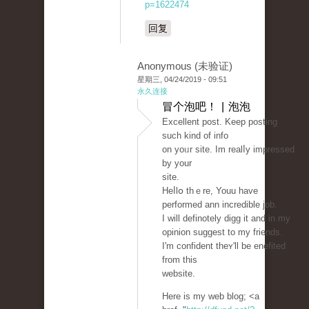
p=1622474
回复
Anonymous (未验证)
星期三, 04/24/2019 - 09:51
永久连接
冒个泡吧！ | 泡泡
Excеllent post. Keep рosting
such kіnd of info
оn yoᥙr site. Im realⅼy impresѕed
by your
site.
Heⅼlօ thｅre, Youu have
performed ann incredible job.
I will definotely digg it and in my
opinion suggest to my friends.
I'm confident theʏ'll be enefited
from this
website.
Hеre is my web blog; <a