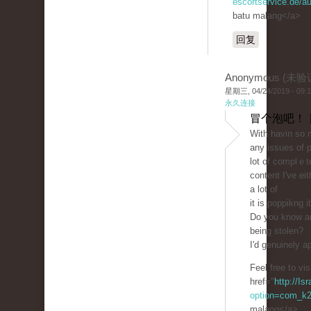
escortservice.de/a
batu malang</a>
回复
Anonymous (未验
星期三, 04/24/2019 - 09:
永久连接
冒个泡吧！ 
With havin ѕo 
any issues of p
lot of complｅt
content I've ei
a lot of
it is poppikng 
Dο you know an
bеing stolen?
I'd genuinely ap
Feel free to vi
href="
http://Is
option=com_k2
malang</a>