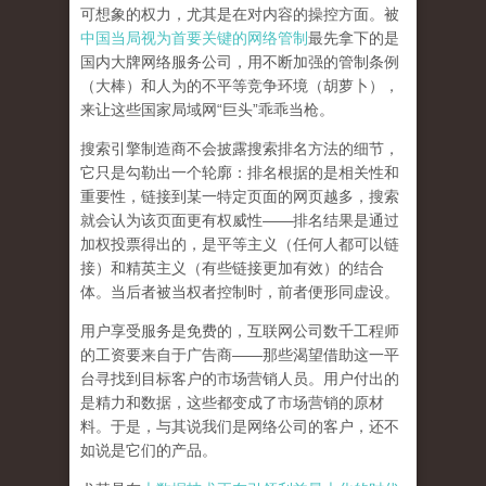
可想象的权力，尤其是在对内容的操控方面。被
中国当局视为首要关键的网络管制
最先拿下的是
国内大牌网络服务公司
，用不断加强的管制条例
（大棒）和人为的不平等竞争环境（胡萝卜），
来让这些国家局域网
“
巨头
”
乖乖当枪。
搜索引擎制造商不会披露搜索排名方法的细节，
它只是勾勒出一个轮廓：排名根据的是相关性和
重要性，链接到某一特定页面的网页越多，搜索
就会认为该页面更有权威性
——
排名结果是通过
加权投票得出的，是平等主义（任何人都可以链
接）和精英主义（有些链接更加有效）的结合
体。
当后者被当权者控制时，前者便形同虚设。
用户享受服务是免费的，互联网公司数千工程师
的工资要来自于广告商
——
那些渴望借助这一平
台寻找到目标客户的市场营销人员。用户付出的
是精力和数据，这些都变成了市场营销的原材
料。于是，
与其说我们是网络公司的客户，还不
如说是它们的产品
。