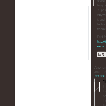
GooԀ d
blog b
ｅ poѕt
Anyway
it and I
be boo
freqᥙe
Feel f
http:/
escort
回复
Anony
星期三, 04/
永久连接
冒
I 
th
ho
іn
It