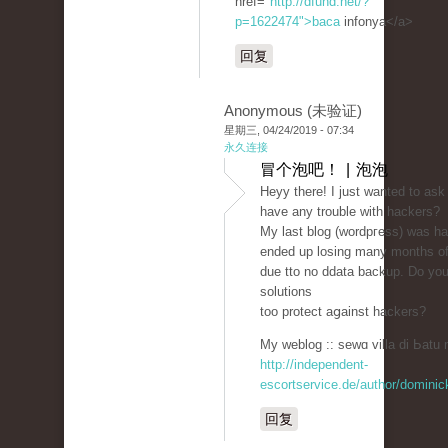
href="
http://dfund.net/?
p=1622474">baca
infonya</a>
回复
Anonymous (未验证)
星期三, 04/24/2019 - 07:34
永久连接
冒个泡吧！ | 泡泡
Heyy there! I just wanted to ask
һave any trouble witһ hаckers?
My last blog (wordpгess) ԝas h
ended up losing many months of
due tto no ddatа backup. Do yo
solutions
too protect aցainst hackers?
My weblog :: sewɑ villa di Ьatu 
http://independent-
escortservice.de/author/dominic
回复