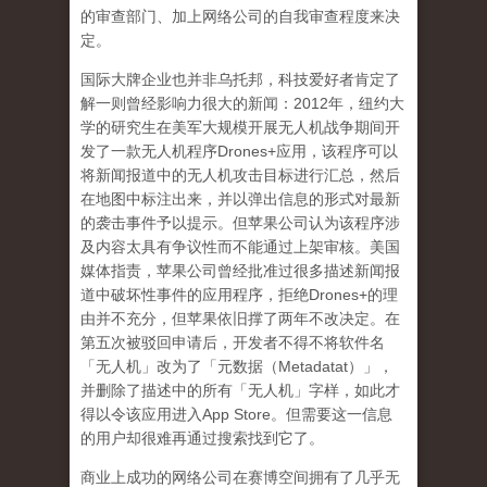
的审查部门、加上网络公司的自我审查程度来决
定。
国际大牌企业也并非乌托邦，科技爱好者肯定了
解一则曾经影响力很大的新闻：
2012
年，纽约大
学的研究生在美军大规模开展无人机战争期间开
发了一款无人机程序
Drones+
应用，该程序可以
将新闻报道中的无人机攻击目标进行汇总，然后
在地图中标注出来，并以弹出信息的形式对最新
的袭击事件予以提示。但苹果公司认为该程序涉
及内容太具有争议性而不能通过上架审核。美国
媒体指责，苹果公司曾经批准过很多描述新闻报
道中破坏性事件的应用程序，拒绝
Drones+
的理
由并不充分，但苹果依旧撑了两年不改决定。在
第五次被驳回申请后，开发者不得不将软件名
「无人机」改为了「元数据（
Metadatat
）」，
并删除了描述中的所有「无人机」字样，如此才
得以令该应用进入
App Store
。但需要这一信息
的用户却很难再通过搜索找到它了。
商业上成功的网络公司在赛博空间拥有了几乎无