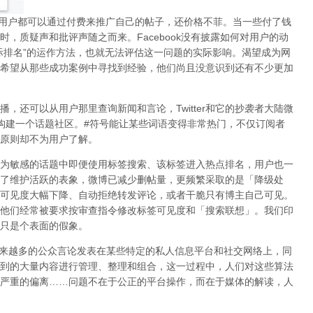
用户都可以通过付费来推广自己的帖子，还价格不菲。当一些付了钱
时，质疑声和批评声随之而来。
Facebook
没有披露如何对用户的动
际排名
”
的运作方法，也就无法评估这一问题的实际影响。渴望成为网
希望从那些成功案例中寻找到经验，他们尚且没意识到
还有不少更加
播，还可以从用户那里查询新闻和言论，
Twitter
和它的抄袭者大陆微
构建一个话题社区。
#
符号能让某些词语变得非常热门，不仅订阅者
原则却不为用户了解。
为敏感的话题中即便使用标签搜索、该标签进入热点排名，用户也一
了维护活跃的表象，微博已减少删帖量，更频繁采取的是「降级处
可见度大幅下降、自动拒绝转发评论，或者干脆只有博主自己可见。
他们经常被要求按审查指令修改标签可见度和「搜索联想」。
我们印
只是个表面的假象。
来越多的公众言论发表在某些特定的私人信息平台和社交网络上，同
到的大量内容进行管理、整理和组合，这一过程中，人们对这些算法
严重的偏离
……
问题不在于公正的平台操作，而在于媒体的解读，
人