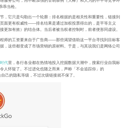
络服务公司
，用不断加强的管制条例（大棒）和人为的不平等竞争环
乖乖当枪。
节，它只是勾勒出一个轮廓：排名根据的是相关性和重要性，链接到
页面更有权威性
——
排名结果是通过加权投票得出的，是平等主义
接更加有效）的结合体。
当后者被当权者控制时，前者便形同虚设。
程师的工资要来自于广告商
——
那些渴望借助这一平台寻找到目标客
据，这些都变成了市场营销的原材料。于是，
与其说我们是网络公司
时代
里，各行各业都在热情地投入挖掘数据大潮中，搜索行业自我标
令人怀疑了。不过进化也随之而来，声称「不会追踪你」的
合自己的隐私等级，不过次级链接就不保了。