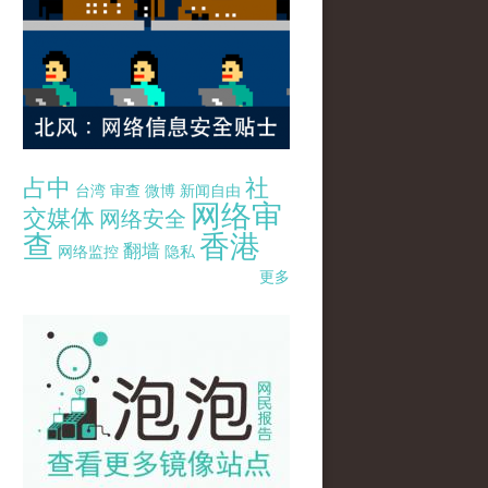
占中
社
台湾
审查
微博
新闻自由
网络审
交媒体
网络安全
查
香港
翻墙
网络监控
隐私
更多
pao-pao-banner-mirror-site-120814.jpg