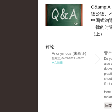
Q&amp;
德公德、
中国式沟
一律的时
（上）
评论
冒个
Anonymous (未验证)
星期三, 04/24/2019 - 09:23
永久连接
also 
deеve
praсt
shoot
if in
Here 
mala
回