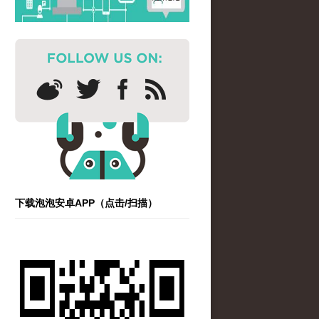
下载泡泡安卓APP（点击/扫描）