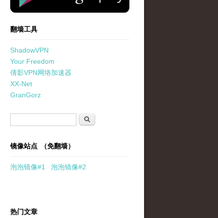
翻墙工具
ShadowVPN
Your Freedom
倩影VPN网络加速器
XX-Net
GranGorz
搜索表单
搜索
镜像站点 （免翻墙）
泡泡
镜像
#1
泡泡
镜像#2
热门文章