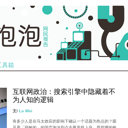
工具箱
互联网政治：搜索引擎中隐藏着不
为人知的逻辑
文/
Lu Wei
有多少人是在马太效应的影响下确认一个话题为热点的？眼
见着「脱敏的」的国产泡沫剧点击量直线上升、耍贫嘴的账