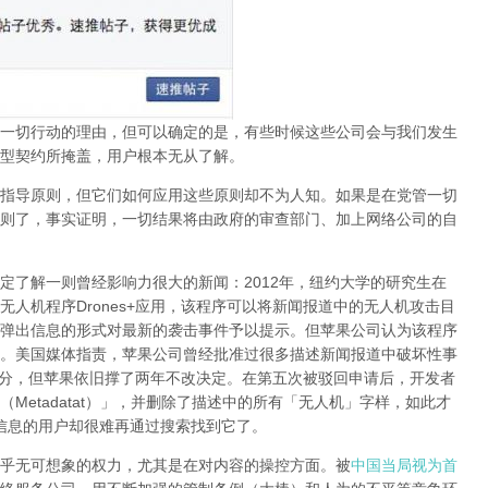
一切行动的理由，但可以确定的是，有些时候这些公司会与我们发生
型契约所掩盖，用户根本无从了解。
指导原则，但它们如何应用这些原则却不为人知。如果是在党管一切
则了，事实证明，
一切结果将由政府的审查部门、加上网络公司的自
定了解一则曾经影响力很大的新闻：
2012
年，纽约大学的研究生在
无人机程序
Drones+
应用，该程序可以将新闻报道中的无人机攻击目
弹出信息的形式对最新的袭击事件予以提示。但苹果公司认为该程序
。美国媒体指责，苹果公司曾经批准过很多描述新闻报道中破坏性事
分，但苹果依旧撑了两年不改决定。在第五次被驳回申请后，开发者
（
Metadatat
）」，并删除了描述中的所有「无人机」字样，如此才
信息的用户却很难再通过搜索找到它了。
乎无可想象的权力，尤其是在对内容的操控方面。被
中国当局视为首