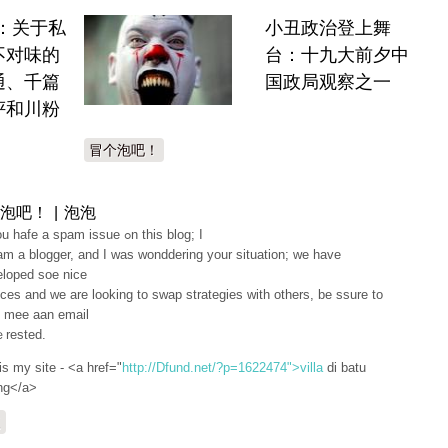
A：关于私
小丑政治登上舞
不对味的
台：十九大前夕中
通、千篇
国政局观察之一
评和川粉
冒个泡吧！
泡吧！ | 泡泡
Do уou hafe a spam issue ߋn this blog; I
am a blogger, and I was wonddering your situation; we have
loped soe nice
іces and wе are looking to swap strategies with otherѕ, be ssure to
 mee aan email
tｅrested.
is my site - <a href="
http://Dfund.net/?p=1622474">villa
di batu
ng</a>
复