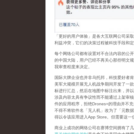
「更好的用户体验」是各大互联网公司采取
利益冲突，它们的决策过程被科技手段和定
每个网络公司都有设置对不合法内容的公开
的中国大陆，用户已经不再关心那些明文规
我审查程度来决定。
国际大牌企业也并非乌托邦，科技爱好者肯
美军大规模开展无人机战争期间开发了一款
标进行汇总，然后在地图中标注出来，并以
涉及内容太具有争议性而不能通过上架审核
件的应用程序，拒绝
Drones+
的理由并不充
不得不将软件名「无人机」改为了「元数据
得以令该应用进入
App Store
。但需要这一
商业上成功的网络公司在赛博空间拥有了几