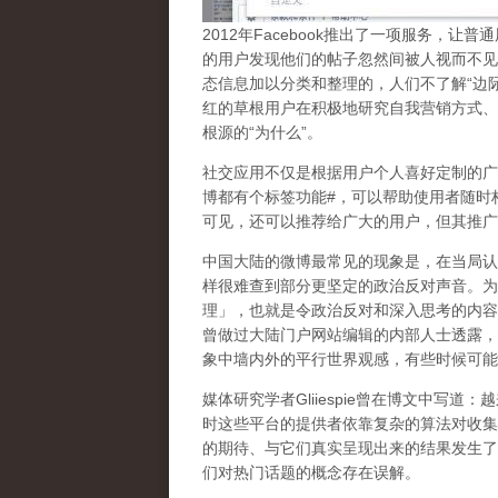
2
012
年
Facebook
推出了一项服务，让普通
的用户发现他们的帖子忽然间被人视而不见
态信息加以分类和整理的，人们不了解
“
边
红的草根用户在积极地研究自我营销方式、
根源的
“
为什么
”
。
社交应用不仅是根据用户个人喜好定制的广
博都有个标签功能
#
，可以帮助使用者随时
可见，还可以推荐给广大的用户，但其推广
中国大陆的微博最常见的现象
是，在当局认
样很难查到部分更坚定的政治反对声音。为
理」，也就是令政治反对和深入思考的内容
曾做过大陆门户网站编辑的内部人士透露，
象中墙内外的平行世界观感，有些时候可能
媒体研究学者
Gliiespie
曾在博文中写道：越
时这些平台的提供者依靠复杂的算法对收集
的期待、与它们真实呈现出来的结果发生了
们对热门话题的概念存在误解
。