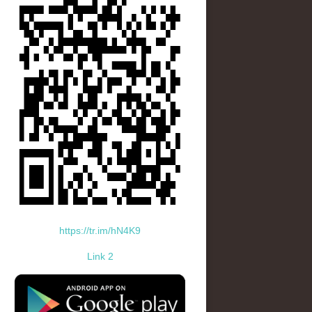
https://tr.im/hN4K9
Link 2
standard-icon-googleplay-app-store.png