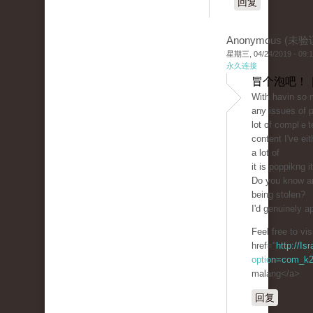
回复
Anonymous (未验
星期三, 04/24/2019 - 09:
永久连接
冒个泡吧！ 
With havin ѕo 
any issues of p
lot of complｅt
content I've ei
a lot of
it is poppikng 
Dο you know an
bеing stolen?
I'd genuinely ap
Feel free to vi
href="
http://Is
option=com_k2
malang</a>
回复