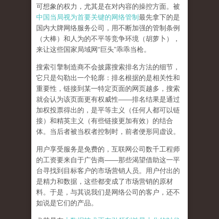
可想象的权力，尤其是在对内容的操控方面。被
中国当局视为首要关键的网络管制
最先拿下的是
国内大牌网络服务公司
，用不断加强的管制条例
（大棒）和人为的不平等竞争环境（胡萝卜），
来让这些国家局域网
“
巨头
”
乖乖当枪。
搜索引擎制造商不会披露搜索排名方法的细节，
它只是勾勒出一个轮廓：排名根据的是相关性和
重要性，链接到某一特定页面的网页越多，搜索
就会认为该页面更有权威性
——
排名结果是通过
加权投票得出的，是平等主义（任何人都可以链
接）和精英主义（有些链接更加有效）的结合
体。
当后者被当权者控制时，前者便形同虚设。
用户享受服务是免费的，互联网公司数千工程师
的工资要来自于广告商
——
那些渴望借助这一平
台寻找到目标客户的市场营销人员。用户付出的
是精力和数据，这些都变成了市场营销的原材
料。于是，
与其说我们是网络公司的客户，还不
如说是它们的产品
。