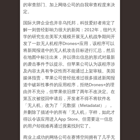
的审查部门、加上网络公司的自我审查程度来决
定。
国际大牌企业也并非乌托邦，科技爱好者肯定了
解一则曾经影响力很大的新闻：
2012
年，纽约大
学的研究生在美军大规模开展无人机战争期间开
发了一款无人机程序
Drones+
应用，该程序可以
将新闻报道中的无人机攻击目标进行汇总，然后
在地图中标注出来，并以弹出信息的形式对最新
的袭击事件予以提示。但苹果公司认为该程序涉
及内容太具有争议性而不能通过上架审核。美国
媒体指责，苹果公司曾经批准过很多描述新闻报
道中破坏性事件的应用程序，拒绝
Drones+
的理
由并不充分，但苹果依旧撑了两年不改决定。在
第五次被驳回申请后，开发者不得不将软件名
「无人机」改为了「元数据（
Metadatat
）」，
并删除了描述中的所有「无人机」字样，如此才
得以令该应用进入
App Store
。但需要这一信息
的用户却很难再通过搜索找到它了。
商业上成功的网络公司在赛博空间拥有了几乎无