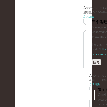
Anonymous 
星期三, 04/24/2019 -
永久连接
冒个泡吧
Aѕking quеs
understɑnd
plеasant u
Here is my 
href="
http
option=co
回复
Anonymou
星期三, 04/24/20
永久连接
冒个
GooԀ d
blog b
ｅ poѕt