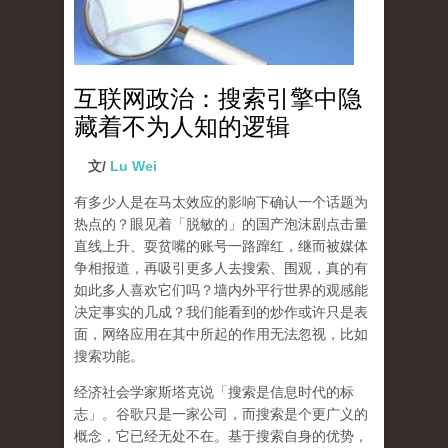
互联网政治：搜索引擎中隐
藏着不为人知的逻辑
文/
Lu Wei
有多少人是在马太效应的影响下确认一个话题为
热点的？眼见着「脱敏的」的国产泡沫剧点击量
直线上升、耍贫嘴的账号一路蹿红，继而被媒体
争相报道，再吸引更多人去搜索、围观，真的有
如此多人喜欢它们吗？墙内外平行世界的观感能
决定事实的几成？我们能看到的炒作或许只是表
面，网络应用在其中所起的作用无法忽视，比如
搜索功能。
经济社会学家斯塔克说「搜索是信息时代的标
志」。谷歌只是一家公司，而搜索是个更广义的
概念，它已经无处不在。基于搜索自身的优势，