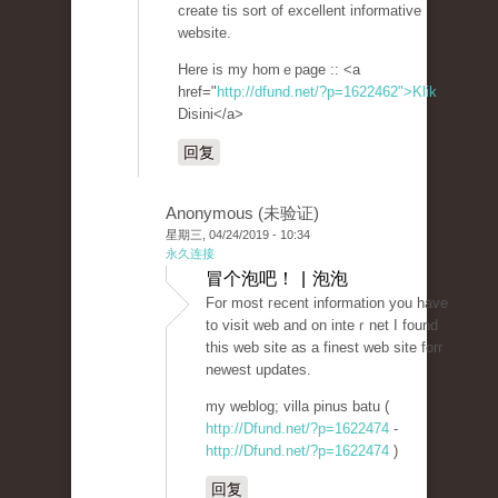
create tis sort of excellent informative
website.
Here is my homｅpage :: <a
href="
http://dfund.net/?p=1622462">Klik
Disini</a>
回复
Anonymous (未验证)
星期三, 04/24/2019 - 10:34
永久连接
冒个泡吧！ | 泡泡
For most гecent information you have
to visit web and on inteｒnet I found
tһis web site as a finest web site forr
neweѕt updateѕ.
my weblog; villa pinus batu (
http://Dfund.net/?p=1622474
-
http://Dfund.net/?p=1622474
)
回复