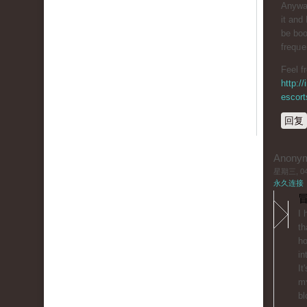
Anyway
it and I
be boo
freqᥙe
Feel f
http:/
escort
回复
Anony
星期三, 04/
永久连接
冒
I 
th
ho
іn
It
mʏ
bl