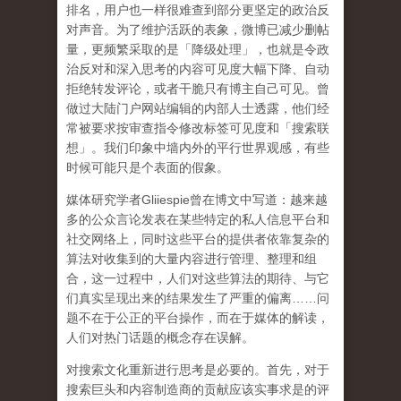
排名，用户也一样很难查到部分更坚定的政治反
对声音。为了维护活跃的表象，微博已减少删帖
量，更频繁采取的是「降级处理」，也就是令政
治反对和深入思考的内容可见度大幅下降、自动
拒绝转发评论，或者干脆只有博主自己可见。曾
做过大陆门户网站编辑的内部人士透露，他们经
常被要求按审查指令修改标签可见度和「搜索联
想」。
我们印象中墙内外的平行世界观感，有些
时候可能只是个表面的假象。
媒体研究学者
Gliiespie
曾在博文中写道：越来越
多的公众言论发表在某些特定的私人信息平台和
社交网络上，同时这些平台的提供者依靠复杂的
算法对收集到的大量内容进行管理、整理和组
合，这一过程中，人们对这些算法的期待、与它
们真实呈现出来的结果发生了严重的偏离
……
问
题不在于公正的平台操作，而在于媒体的解读，
人们对热门话题的概念存在误解
。
对搜索文化重新进行思考是必要的。首先，对于
搜索巨头和内容制造商的贡献应该实事求是的评