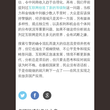
估，令中间商收入趋于合理化。再有，我们早前
提到过
互联网创造了新的等级制
这一问题，当权
力和金钱集中到极少数人手里时，大众是应该保
持警惕的，经济领域只是其中一方面，另有媒体
多样性、观点独立性，以及权利和机会在个体间
的分布状况等重要问题。
如果不做这些分析就去
判定互联网是民主多元的世界，会有武断之嫌。
搜索引擎的确令混乱而庞大的信息流变得井然有
序，但它也滋生了模糊营销、不公平竞争和现实
畸形问题。互联网正急速发展，情境不断更新换
代，分析总是滞后的，但只要去思考和应对就应
该为时不晚。在极权国家里，民众没有语话权，
于是你能做的就只剩下一点了
——
在民主实现之
前
放弃国产应用
。