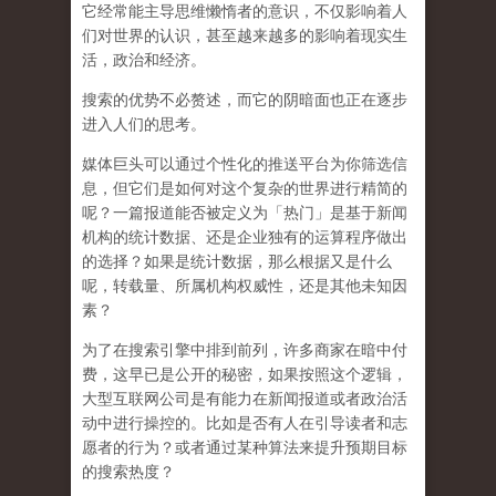
它经常能主导思维懒惰者的意识，不仅影响着人
们对世界的认识，
甚至越来越多的影响着现实生
活，政治和经济
。
搜索的优势不必赘述，而它的阴暗面也正在逐步
进入人们的思考。
媒体巨头可以通过个性化的推送平台为你筛选信
息，但它们是如何对这个复杂的世界进行精简的
呢？一篇报道能否被定义为「热门」是基于新闻
机构的统计数据、还是企业独有的运算程序做出
的选择？如果是统计数据，那么根据又是什么
呢，转载量、所属机构权威性，还是其他未知因
素？
为了在搜索引擎中排到前列，许多商家在暗中付
费，这早已是公开的秘密，如果按照这个逻辑，
大型互联网公司是有能力在新闻报道或者政治活
动中进行操控的。比如是否有人在引导读者和志
愿者的行为？或者通过某种算法来提升预期目标
的搜索热度？