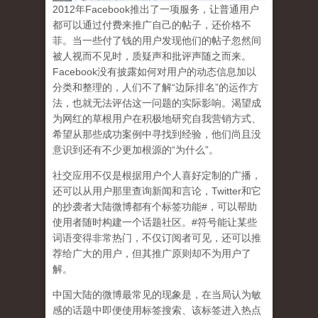
2
012
年
Facebook
推出了一项服务，让普通用户
都可以通过付费来推广自己的帖子，还价格不
菲。当一些付了钱的用户发现他们的帖子忽然间
被人视而不见时，质疑声和批评声随之而来。
Facebook
没有披露如何对用户的动态信息加以
分类和整理的，人们不了解
“
边际排名
”
的运作方
法，也就无法评估这一问题的实际影响。渴望成
为网红的草根用户在积极地研究自我营销方式、
希望从那些成功案例中寻找到经验，他们尚且没
意识到
还有不少更加根源的
“
为什么
”
。
社交应用不仅是根据用户个人喜好定制的广播，
还可以从用户那里查询新闻和言论，
Twitter
和它
的抄袭者大陆微博都有个标签功能
#
，可以帮助
使用者随时构建一个话题社区。
#
符号能让某些
词语变得非常热门，不仅订阅者可见，还可以推
荐给广大的用户，但其推广原则却不为用户了
解。
中国大陆的微博最常见的现象
是，在当局认为敏
感的话题中即便使用标签搜索、该标签进入热点