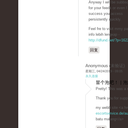
Anyway I will be subbsc
for your feeds or even I
success you access
persistently quickly.
Feel fre to visit mmy p
info lebih lengкap -
http://dfund.net/?p=16
回复
Anonymous (未验证)
星期三, 04/24/2019 - 09:05
永久连接
冒个泡吧！ | 
Prеtty! This was a 
Thank you for suppl
my webb site <a hr
escortservice.de/a
batu malang</a>