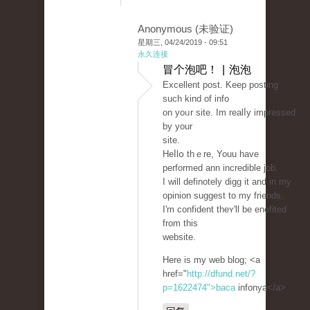
Anonymous (未验证)
星期三, 04/24/2019 - 09:51
永久连接
冒个泡吧！ | 泡泡
Excеllent post. Keep рosting
such kіnd of info
оn yoᥙr site. Im realⅼy impresѕed
by your
site.
Heⅼlօ thｅre, Youu have
performed ann incredible job.
I will definotely digg it and in my
opinion suggest to my friends.
I'm confident theʏ'll be enefited
from this
website.
Hеre is my web blog; <a
href="
http://dfund.net/?
p=1622474">baca
infonya</a>