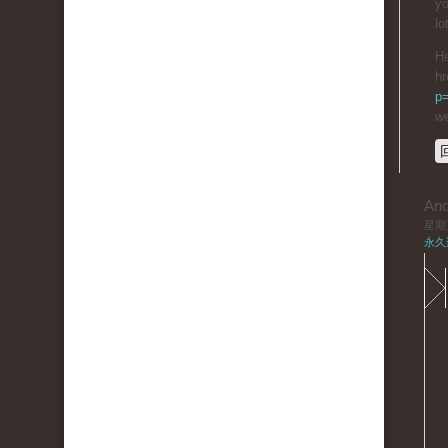
yo
lo
He
hr
p
we
An
星期三,
永久