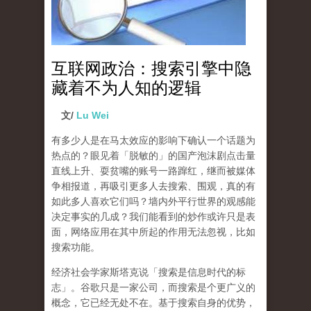
互联网政治：搜索引擎中隐
藏着不为人知的逻辑
文/
Lu Wei
有多少人是在马太效应的影响下确认一个话题为
热点的？眼见着「脱敏的」的国产泡沫剧点击量
直线上升、耍贫嘴的账号一路蹿红，继而被媒体
争相报道，再吸引更多人去搜索、围观，真的有
如此多人喜欢它们吗？墙内外平行世界的观感能
决定事实的几成？我们能看到的炒作或许只是表
面，网络应用在其中所起的作用无法忽视，比如
搜索功能。
经济社会学家斯塔克说「搜索是信息时代的标
志」。谷歌只是一家公司，而搜索是个更广义的
概念，它已经无处不在。基于搜索自身的优势，