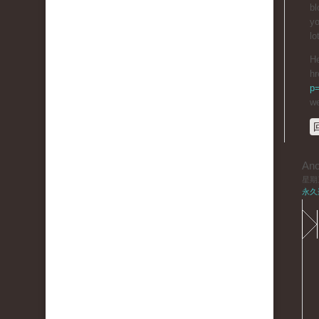
bl
yo
lo
He
hr
p
we
An
星期三,
永久