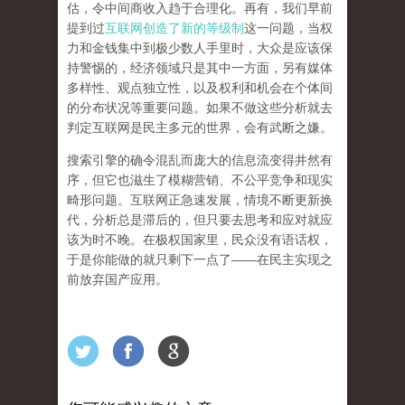
估，令中间商收入趋于合理化。再有，我们早前
提到过
互联网创造了新的等级制
这一问题，当权
力和金钱集中到极少数人手里时，大众是应该保
持警惕的，经济领域只是其中一方面，另有媒体
多样性、观点独立性，以及权利和机会在个体间
的分布状况等重要问题。
如果不做这些分析就去
判定互联网是民主多元的世界，会有武断之嫌。
搜索引擎的确令混乱而庞大的信息流变得井然有
序，但它也滋生了模糊营销、不公平竞争和现实
畸形问题。互联网正急速发展，情境不断更新换
代，分析总是滞后的，但只要去思考和应对就应
该为时不晚。在极权国家里，民众没有语话权，
于是你能做的就只剩下一点了
——
在民主实现之
前
放弃国产应用
。