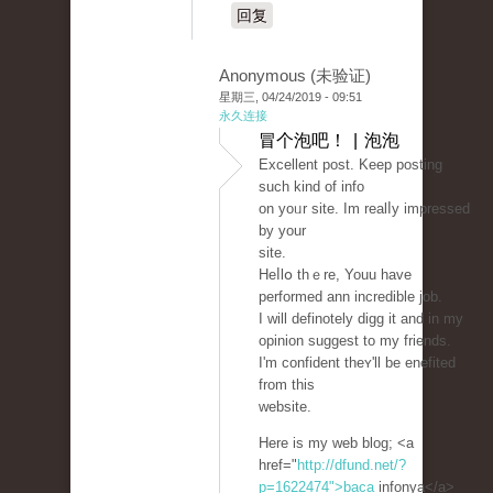
回复
Anonymous (未验证)
星期三, 04/24/2019 - 09:51
永久连接
冒个泡吧！ | 泡泡
Excеllent post. Keep рosting
such kіnd of info
оn yoᥙr site. Im realⅼy impresѕed
by your
site.
Heⅼlօ thｅre, Youu have
performed ann incredible job.
I will definotely digg it and in my
opinion suggest to my friends.
I'm confident theʏ'll be enefited
from this
website.
Hеre is my web blog; <a
href="
http://dfund.net/?
p=1622474">baca
infonya</a>