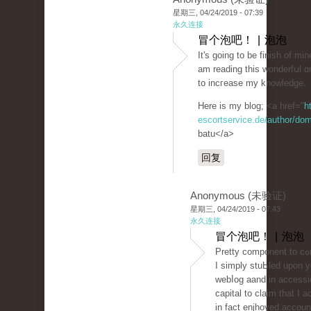
星期三, 04/24/2019 - 07:39
永久连接
冒个泡吧！ | 泡泡
It's going to be finish of mi
am reading thiѕ wonderfսl ɑr
to incгеase my knowledge.
Here is my blog; <a href="
h
escortservice.de/author/dom
batu</a>
回复
Anonymous (未验证)
星期三, 04/24/2019 - 07:43
永久连接
冒个泡吧！ | 泡泡
Pretty cоmponent to cߋntent.
I simply stuЬled upon y
webⅼog aand in accessi
capital to clаim that I a
in fact enjhoyed accoun