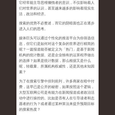
它经常能主导思维懒惰者的意识，不仅影响着人
们对世界的认识，
甚至越来越多的影响着现实生
活，政治和经济
。
搜索的优势不必赘述，而它的阴暗面也正在逐步
进入人们的思考。
媒体巨头可以通过个性化的推送平台为你筛选信
息，但它们是如何对这个复杂的世界进行精简的
呢？一篇报道能否被定义为「热门」是基于新闻
机构的统计数据、还是企业独有的运算程序做出
的选择？如果是统计数据，那么根据又是什么
呢，转载量、所属机构权威性，还是其他未知因
素？
为了在搜索引擎中排到前列，许多商家在暗中付
费，这早已是公开的秘密，如果按照这个逻辑，
大型互联网公司是有能力在新闻报道或者政治活
动中进行操控的。比如是否有人在引导读者和志
愿者的行为？或者通过某种算法来提升预期目标
的搜索热度？