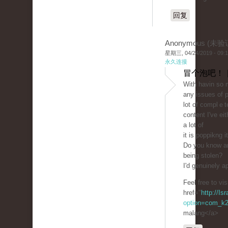
回复
Anonymous (未验
星期三, 04/24/2019 - 09:
永久连接
冒个泡吧！ 
With havin ѕo 
any issues of p
lot of complｅt
content I've ei
a lot of
it is poppikng 
Dο you know an
bеing stolen?
I'd genuinely ap
Feel free to vi
href="
http://Is
option=com_k2
malang</a>