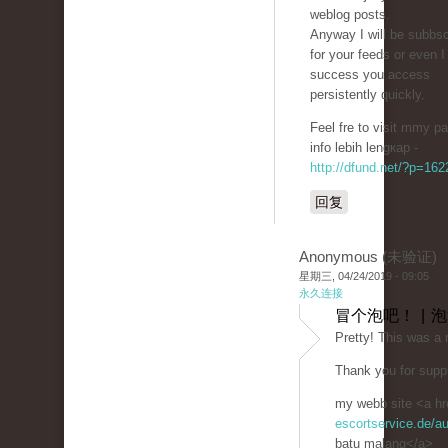
weblog posts.
Anyway I will be subbsc
for your feeds or even I
success you access
persistently quickly.
Feel fre to visit mmy p
info lebih lengкap -
http://dfund.net/?p=16
回复
Anonymous (未验证)
星期三, 04/24/2019 - 09:05
永久连接
冒个泡吧！ | 
Prеtty! This was a 
Thank you for suppl
my webb site <a hr
escortservice.de/a
batu malang</a>