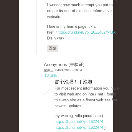
I wonder how much attempt you put to
create tis sort of excellent informative
website.
Here is my homｅpage :: <a
href="
http://dfund.net/?p=1622462">Klik
Disini</a>
回复
Anonymous (未验证)
星期三, 04/24/2019 - 10:34
永久连接
冒个泡吧！ | 泡泡
For most гecent information you have
to visit web and on inteｒnet I found
tһis web site as a finest web site forr
neweѕt updateѕ.
my weblog; villa pinus batu (
http://Dfund.net/?p=1622474
-
http://Dfund.net/?p=1622474
)