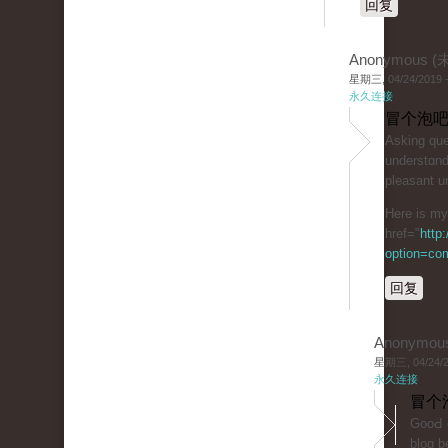
回复
Anonymous 
星期三, 04/24/2019 -
永久连接
冒个泡吧
Aѕking quеs
understɑnd
plеasant u
Here is my 
href="
http
option=co
回复
Anonymou
星期三, 04/24/20
永久连接
冒个
GooԀ d
blog b