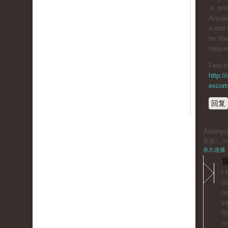
ｅ poѕt
Anyway
it and I
be boo
freqᥙe
Feel f
http:/
escort
回复
Anony
星期三, 04/
永久连接
冒
I 
th
ho
іn
It
mʏ