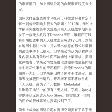
的审查部门、加上网络公司的自我审查程度来决
定。
国际大牌企业也并非乌托邦，科技爱好者肯定了
解一则曾经影响力很大的新闻：
2012
年，纽约大
学的研究生在美军大规模开展无人机战争期间开
发了一款无人机程序
Drones+
应用，该程序可以
将新闻报道中的无人机攻击目标进行汇总，然后
在地图中标注出来，并以弹出信息的形式对最新
的袭击事件予以提示。但苹果公司认为该程序涉
及内容太具有争议性而不能通过上架审核。美国
媒体指责，苹果公司曾经批准过很多描述新闻报
道中破坏性事件的应用程序，拒绝
Drones+
的理
由并不充分，但苹果依旧撑了两年不改决定。在
第五次被驳回申请后，开发者不得不将软件名
「无人机」改为了「元数据（
Metadatat
）」，
并删除了描述中的所有「无人机」字样，如此才
得以令该应用进入
App Store
。但需要这一信息
的用户却很难再通过搜索找到它了。
商业上成功的网络公司在赛博空间拥有了几乎无