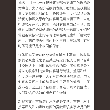
排名，用户也一样很难查到部分更坚定的政治反
对声音。为了维护活跃的表象，微博已减少删帖
量，更频繁采取的是「降级处理」，也就是令政
治反对和深入思考的内容可见度大幅下降、自动
拒绝转发评论，或者干脆只有博主自己可见。曾
做过大陆门户网站编辑的内部人士透露，他们经
常被要求按审查指令修改标签可见度和「搜索联
想」。
我们印象中墙内外的平行世界观感，有些
时候可能只是个表面的假象。
媒体研究学者
Gliiespie
曾在博文中写道：越来越
多的公众言论发表在某些特定的私人信息平台和
社交网络上，同时这些平台的提供者依靠复杂的
算法对收集到的大量内容进行管理、整理和组
合，这一过程中，人们对这些算法的期待、与它
们真实呈现出来的结果发生了严重的偏离
……
问
题不在于公正的平台操作，而在于媒体的解读，
人们对热门话题的概念存在误解
。
对搜索文化重新进行思考是必要的。首先，对于
搜索巨头和内容制造商的贡献应该实事求是的评