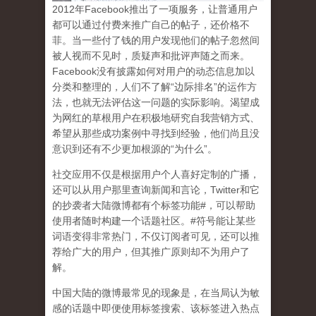
2
012
年
Facebook
推出了一项服务，让普通用户
都可以通过付费来推广自己的帖子，还价格不
菲。当一些付了钱的用户发现他们的帖子忽然间
被人视而不见时，质疑声和批评声随之而来。
Facebook
没有披露如何对用户的动态信息加以
分类和整理的，人们不了解
“
边际排名
”
的运作方
法，也就无法评估这一问题的实际影响。渴望成
为网红的草根用户在积极地研究自我营销方式、
希望从那些成功案例中寻找到经验，他们尚且没
意识到
还有不少更加根源的
“
为什么
”
。
社交应用不仅是根据用户个人喜好定制的广播，
还可以从用户那里查询新闻和言论，
Twitter
和它
的抄袭者大陆微博都有个标签功能
#
，可以帮助
使用者随时构建一个话题社区。
#
符号能让某些
词语变得非常热门，不仅订阅者可见，还可以推
荐给广大的用户，但其推广原则却不为用户了
解。
中国大陆的微博最常见的现象
是，在当局认为敏
感的话题中即便使用标签搜索、该标签进入热点