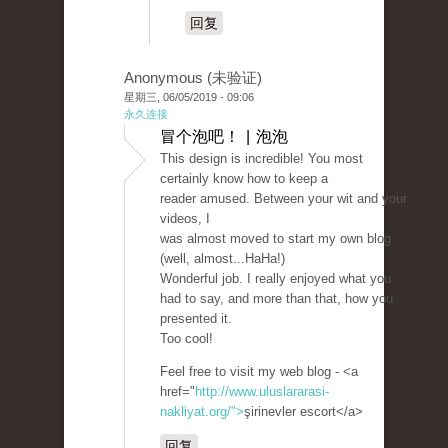
回复
Anonymous (未验证)
星期三, 06/05/2019 - 09:06
永久连接
冒个泡吧！ | 泡泡
This design is incredible! You most
certainly know how to keep a
reader amused. Between your wit and your
videos, I
was almost moved to start my own blog
(well, almost...HaHa!)
Wonderful job. I really enjoyed what you
had to say, and more than that, how you
presented it.
Too cool!
Feel free to visit my web blog - <a
href="
http://www.uluslararasi-
nakliyat.org/">
şirinevler escort</a>
回复