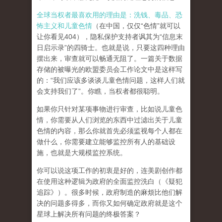
全球当权者最喜欢用的理由是：洗钱、毒品、恐
怖主义和儿童色情
（在中国，仅仅“色情”就可以
让你看见404），隐私保护支持者讽其为“信息末
日启示录”的四骑士。也就是说，只要这四种理由
摆出来，审查就可以畅通无阻了。一篇关于数据
存储的被曝光的欧盟委员会工作论文中是这样写
的：“我们应该多谈谈儿童色情问题，这样人们就
会支持我们了”。你瞧，当权者都很聪明。
如果你只针对某项事物进行审查，比如说儿童色
情，你需要从人们浏览的东西中过滤出关于儿童
色情的内容，那么你就首先必须监视每个人都在
做什么，你需要建立能够监控所有人的基础设
施，也就是大规模监控系统。
你可以说这项工作的初衷是好的，连美剧创作都
在使用这种逻辑为政府的全面监控洗白（《疑犯
追踪》）。
很多时候，政府制造的麻烦比他们解
决的问题多得多，而你又如何确定政府就是这个
星球上解决所有问题的终极答案？