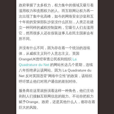
政府掌握了太多权力，权力集中的领域又吸引着
滥用权力和贪图权力的人。而互联网让权力再一
次出现了集中化高峰，
如今的网络安全沙皇和五
十年前的安保部队沙皇没什么区别，人类正在建
立一种同样的威权控制架构，它吸引人们去滥用
它，然而很多人还在假装这事儿在民主国家会有
所不同。
并没有什么不同，因为存在着一个统治的连续
体，从威权主义到个人意志主义。英国
OrangeUK曾经审查公民权利组织
La
Quadrature du Net
的网站长达几个星期，连续
八年拒绝承认该网站。因为 La Quadrature du
Net 反对英国违背“网络中立性”的政策，该组织
呼吁禁止他们对用户通信的差别对待。
服务商在这里就扮演着这样一种角色，他们主动
剥削人们接触互联网信息的能力。不论你把权力
赋予Orange、政府，还是其他什么人，都存在着
巨大的风险。