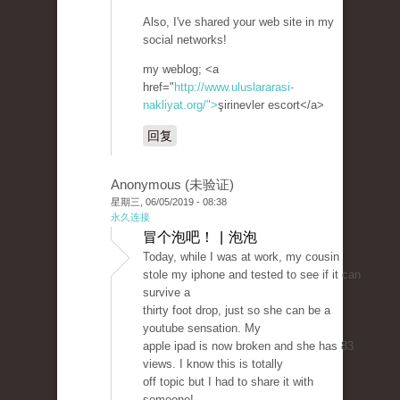
Also, I've shared your web site in my
social networks!
my weblog; <a
href="
http://www.uluslararasi-
nakliyat.org/">
şirinevler escort</a>
回复
Anonymous (未验证)
星期三, 06/05/2019 - 08:38
永久连接
冒个泡吧！ | 泡泡
Today, while I was at work, my cousin
stole my iphone and tested to see if it can
survive a
thirty foot drop, just so she can be a
youtube sensation. My
apple ipad is now broken and she has 83
views. I know this is totally
off topic but I had to share it with
someone!