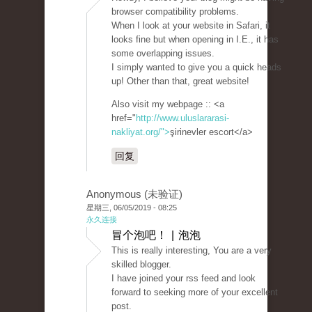
browser compatibility problems.
When I look at your website in Safari, it
looks fine but when opening in I.E., it has
some overlapping issues.
I simply wanted to give you a quick heads
up! Other than that, great website!
Also visit my webpage :: <a
href="
http://www.uluslararasi-
nakliyat.org/">
şirinevler escort</a>
回复
Anonymous (未验证)
星期三, 06/05/2019 - 08:25
永久连接
冒个泡吧！ | 泡泡
This is really interesting, You are a very
skilled blogger.
I have joined your rss feed and look
forward to seeking more of your excellent
post.