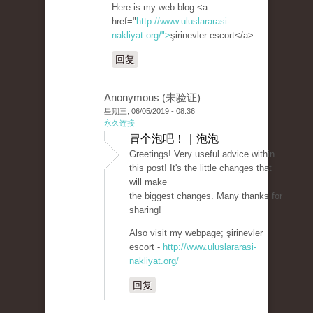
Here is my web blog <a
href="
http://www.uluslararasi-
nakliyat.org/">
şirinevler escort</a>
回复
Anonymous (未验证)
星期三, 06/05/2019 - 08:36
永久连接
冒个泡吧！ | 泡泡
Greetings! Very useful advice within
this post! It's the little changes that
will make
the biggest changes. Many thanks for
sharing!
Also visit my webpage; şirinevler
escort -
http://www.uluslararasi-
nakliyat.org/
回复