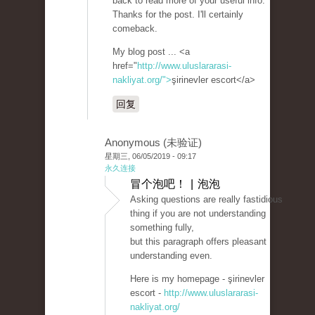
back to read more of your useful info.
Thanks for the post. I'll certainly
comeback.
My blog post ... <a
href="
http://www.uluslararasi-
nakliyat.org/">
şirinevler escort</a>
回复
Anonymous (未验证)
星期三, 06/05/2019 - 09:17
永久连接
冒个泡吧！ | 泡泡
Asking questions are really fastidious
thing if you are not understanding
something fully,
but this paragraph offers pleasant
understanding even.
Here is my homepage - şirinevler
escort -
http://www.uluslararasi-
nakliyat.org/