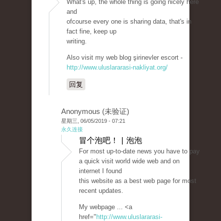
What's up, the whole thing is going nicely here
and
ofcourse every one is sharing data, that's in
fact fine, keep up
writing.
Also visit my web blog şirinevler escort -
http://www.uluslararasi-nakliyat.org/
回复
Anonymous (未验证)
星期三, 06/05/2019 - 07:21
永久连接
冒个泡吧！ | 泡泡
For most up-to-date news you have to pay
a quick visit world wide web and on
internet I found
this website as a best web page for most
recent updates.
My webpage ... <a
href="
http://www.uluslararasi-