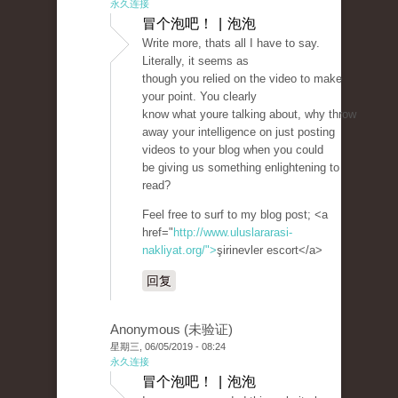
永久连接
冒个泡吧！ | 泡泡
Write more, thats all I have to say.
Literally, it seems as
though you relied on the video to make
your point. You clearly
know what youre talking about, why throw
away your intelligence on just posting
videos to your blog when you could
be giving us something enlightening to
read?
Feel free to surf to my blog post; <a
href="
http://www.uluslararasi-
nakliyat.org/">
şirinevler escort</a>
回复
Anonymous (未验证)
星期三, 06/05/2019 - 08:24
永久连接
冒个泡吧！ | 泡泡