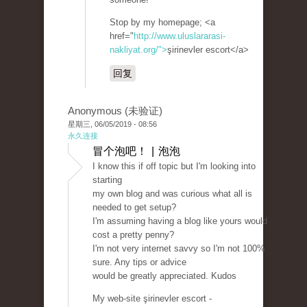
Stop by my homepage; <a
href="
http://www.uluslararasi-
nakliyat.org/">
şirinevler escort</a>
回复
Anonymous (未验证)
星期三, 06/05/2019 - 08:56
永久连接
冒个泡吧！ | 泡泡
I know this if off topic but I'm looking into
starting
my own blog and was curious what all is
needed to get setup?
I'm assuming having a blog like yours would
cost a pretty penny?
I'm not very internet savvy so I'm not 100%
sure. Any tips or advice
would be greatly appreciated. Kudos
My web-site şirinevler escort -