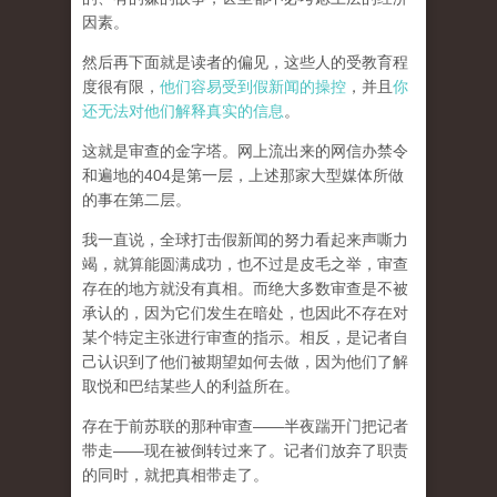
因素。
然后再下面就是读者的偏见，这些人的受教育程
度很有限，
他们容易受到假新闻的操控
，并且
你
还无法对他们解释真实的信息
。
这就是审查的金字塔。网上流出来的网信办禁令
和遍地的404是第一层，上述那家大型媒体所做
的事在第二层。
我一直说，全球打击假新闻的努力看起来声嘶力
竭，就算能圆满成功，也不过是皮毛之举，审查
存在的地方就没有真相。而
绝大多数审查是不被
承认的，因为它们发生在暗处，也因此不存在对
某个特定主张进行审查的指示。相反，是记者自
己认识到了他们被期望如何去做，因为他们了解
取悦和巴结某些人的利益所在。
存在于前苏联的那种审查——半夜踹开门把记者
带走——现在被倒转过来了。记者们放弃了职责
的同时，就把真相带走了。