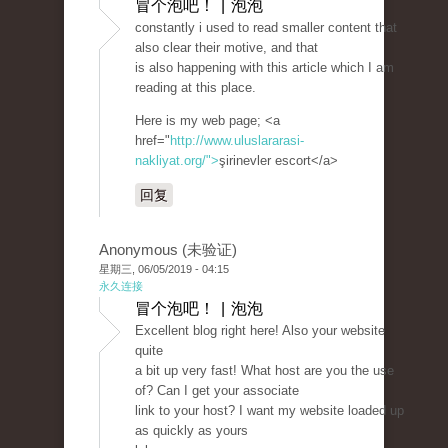
冒个泡吧！ | 泡泡
constantly i used to read smaller content that
also clear their motive, and that
is also happening with this article which I am
reading at this place.
Here is my web page; <a
href="
http://www.uluslararasi-
nakliyat.org/">
şirinevler escort</a>
回复
Anonymous (未验证)
星期三, 06/05/2019 - 04:15
永久连接
冒个泡吧！ | 泡泡
Excellent blog right here! Also your website
quite
a bit up very fast! What host are you the use
of? Can I get your associate
link to your host? I want my website loaded up
as quickly as yours