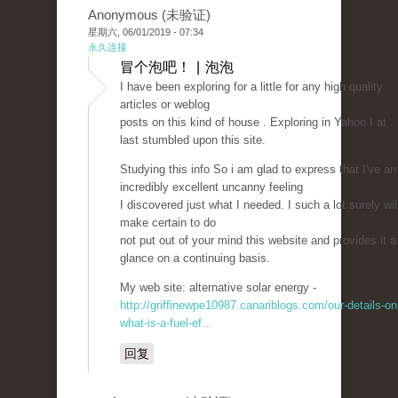
Anonymous (未验证)
星期六, 06/01/2019 - 07:34
永久连接
冒个泡吧！ | 泡泡
I have been exploring for a little for any high quality
articles or weblog
posts on this kind of house . Exploring in Yahoo I at
last stumbled upon this site.
Studying this info So i am glad to express that I've an
incredibly excellent uncanny feeling
I discovered just what I needed. I such a lot surely wil
make certain to do
not put out of your mind this website and provides it a
glance on a continuing basis.
My web site: alternative solar energy -
http://griffinewpe10987.canariblogs.com/our-details-on
what-is-a-fuel-ef...
回复