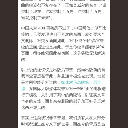
曲的痕迹都不复存在了，正如奥威尔的名言：“谁
控制了现在，谁就控制了历史；谁控制了历史，
谁就控制了未来”。
中国人对 404 再熟悉不过了，中国网信办似乎比
较懒，只要发现他们不喜欢的东西，就会要求全
文删除，对突发新闻如此，对“反腐”倒台高官曾
经的正面报道也是如此。于是你经常能看到404
页面，
很多线索因此被切断，这是谷歌无法解决
的。
以上说的还仅仅是出版后审查，然而
出版前的自
我审查更远甚于此，并且通常极难被发现。
也就
是本网曾经分析过的：
媒体对信息的第一层过
滤
。某国际大牌媒体就曾经对一封62页的电报进
行了编改，只引用了其中的两段话，以证实文章
本身的立场，而其余被删除的部分却正好是反对
这两种观点的。
事实上这类状况非常普遍。我们所有人在大部分
时候都通过媒介来了解世界，而媒介的背后是当