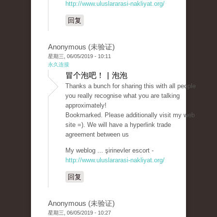
http://www.uluslararasi-nakliyat.org/
回复
Anonymous (未验证)
星期三, 06/05/2019 - 10:11
永久连接
冒个泡吧！ | 泡泡
Thanks a bunch for sharing this with all people
you really recognise what you are talking
approximately!
Bookmarked. Please additionally visit my web
site =). We will have a hyperlink trade
agreement between us
My weblog ... şirinevler escort -
http://www.uluslararasi-nakliyat.org/
回复
Anonymous (未验证)
星期三, 06/05/2019 - 10:27