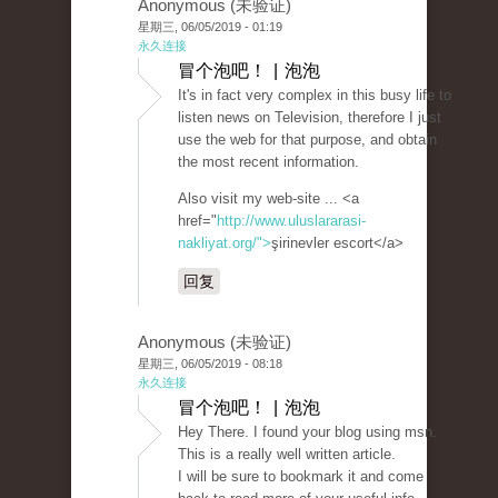
Anonymous (未验证)
星期三, 06/05/2019 - 01:19
永久连接
冒个泡吧！ | 泡泡
It's in fact very complex in this busy life to
listen news on Television, therefore I just
use the web for that purpose, and obtain
the most recent information.
Also visit my web-site ... <a
href="
http://www.uluslararasi-
nakliyat.org/">
şirinevler escort</a>
回复
Anonymous (未验证)
星期三, 06/05/2019 - 08:18
永久连接
冒个泡吧！ | 泡泡
Hey There. I found your blog using msn.
This is a really well written article.
I will be sure to bookmark it and come