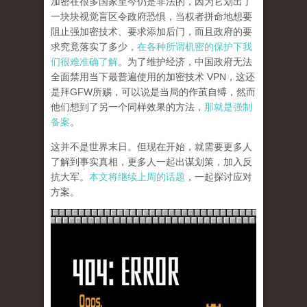
加密在很多国家至今仍是非法的，因为它划出了
一块块视觉盲区令政府恐惧，当权者拼命地想要
阻止强加密技术、要求添加后门，而且政府的要
求究竟落实了多少，
在各种所谓机密的保护下我
们很难准确了解
。为了维护经济，中国政府无法
全面禁用当下最普遍使用的加密技术 VPN，这还
是拜GFW所赐，可以说是当局的作茧自缚，然而
他们想到了另一个同样效果的方法，
那就是强制
备案
。
这并不是世界末日。但现在开始，就需要更多人
了解到事实真相，更多人一起出谋划策，加入反
抗大军。
本文将继续上周的话题
，一起探讨应对
方案。