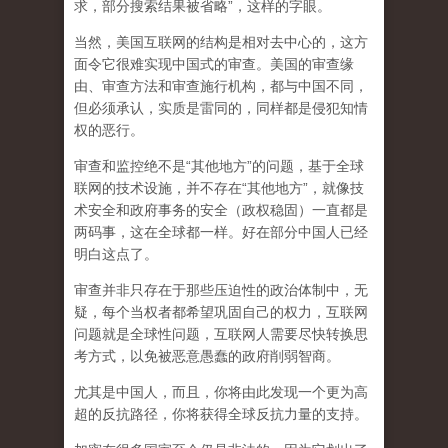
求，部分搜索结果被省略”，这样的字眼。
当然，美国互联网的结构是相对去中心的，这方
面令它很难实现中国式的审查。美国的审查缘
由、审查方法和审查施行机构，都与中国不同，
但必须承认，
实质是雷同的，同样都是侵犯知情
权的恶行。
审查和监控绝不是“其他地方”的问题，基于全球
联网的技术设施，并不存在“其他地方”，就像技
术安全和政府事务的安全（政权稳固）一直都是
两码事，这在全球都一样。好在部分中国人已经
明白这点了。
审查并非只存在于那些压迫性的政治体制中，无
疑，每个当权者都希望巩固自己的权力，互联网
问题就是全球性问题，互联网人需要尽快转换思
考方式，以免被恶意愚蠢的政府削弱智商
。
尤其是中国人，而且，你将由此发现一个更为高
超的反抗路径，你将获得全球反抗力量的支持。