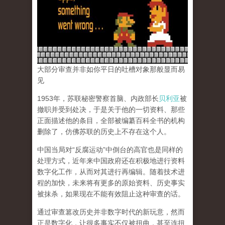
大部分审查并非如你平日的吐槽对象那般显而易
见
1953年，苏联秘密警察首脑、内政部长
贝利亚
被
撤职并受到处决，于是关于他的一切资料、那些
正面描述他的条目，全部被编纂百科全书的机构
删除了，仿佛苏联的历史上不存在这个人。
中国当局对“反腐运动”中倒台的高官也是同样的
处理方式，近年来中国政府还在积极地进行资料
数字化工作，从而对其进行再编辑。随着技术进
程的加快，未来将有更多的原始资料、历史事实
被抹杀，如果现在不能有效阻止这种审查的话。
通过审查篡改历史并非数字时代的新玩意，然而
正是数字化，让很多事实不仅被扭曲，甚至连扭