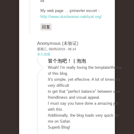
lol
My web page ... şirinevler escort -
http://www.uluslararasi-nakliyat.org/
回复
Anonymous (未验证)
星期三, 06/05/2019 - 06:14
永久连接
冒个泡吧！ | 泡泡
Woah! I'm really loving the template/theme
of this blog.
It's simple, yet effective. A lot of times it's
very difficult
to get that "perfect balance" between user
friendliness and visual appeal.
I must say you have done a amazing job
with this.
Additionally, the blog loads very quick for
me on Safari.
Superb Blog!