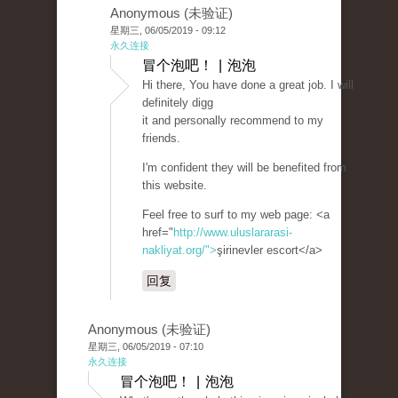
Anonymous (未验证)
星期三, 06/05/2019 - 09:12
永久连接
冒个泡吧！ | 泡泡
Hi there, You have done a great job. I will
definitely digg
it and personally recommend to my
friends.
I'm confident they will be benefited from
this website.
Feel free to surf to my web page: <a
href="
http://www.uluslararasi-
nakliyat.org/">
şirinevler escort</a>
回复
Anonymous (未验证)
星期三, 06/05/2019 - 07:10
永久连接
冒个泡吧！ | 泡泡