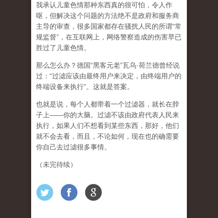
我承认儿童色情那种东西真的很可怕，令人作
呕，但
解决这个问题的方法绝不是政府和服务商
主导的审查，很多国家都存在骚扰人民的所谓“常
规监督”，在互联网上，网络警察造成的伤害早已
胜过了儿童色情。
那么怎么办？德国“黑客元老”瓦乌·荷兰德曾经说
过：“过滤应该由最终用户来决定，由终端用户的
终端设备来执行”。这就是答案。
也就是说，每个人都带着一个过滤器，就长在脖
子上——你的大脑。过滤不该由政府代表人民来
执行，如果人们不想看到某些东西，那好，他们
就不会去看，而且，不论如何，现在也的确需要
你自己去过滤很多事情。
（未完待续）