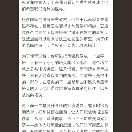
权者和投资人，于是我们看到的世界就变成了他
们希望我们看到的世界。
很多国家的确有民主架构，但并不代表审查在这
里不存在，相反它会变得非常复杂和精妙，它通
过多个层面的间接途径来混淆正在发生的事实，
这些层面可以用来否认正在发生的审查。为了绕
避选民的追问，当权者一直为此绞尽脑汁。
为了便于理解，你可以把审查想像成一个金字
塔，只有一个小小的塔尖露出了地面，这个塔尖
就是公共诽谤诉讼、谋杀记者、新闻禁令等等这
些，所有人能直接看到的东西。而这些只是很小
的一部分，在塔尖的下一层是那些不愿意暴露于
塔尖的人，他们通过自我审查将消息压住，以免
被推向塔尖。
再下面一层是各种各样的经济诱导，或者叫它赞
助诱导，把利益摆在面前，让人们积极地报道某
件事，从而回避其他事。再下面一层就是原始经
济——媒体人对流量的痴迷，他们只写那些划算
的、有的赚的故事，甚至都不必考虑上层的经济