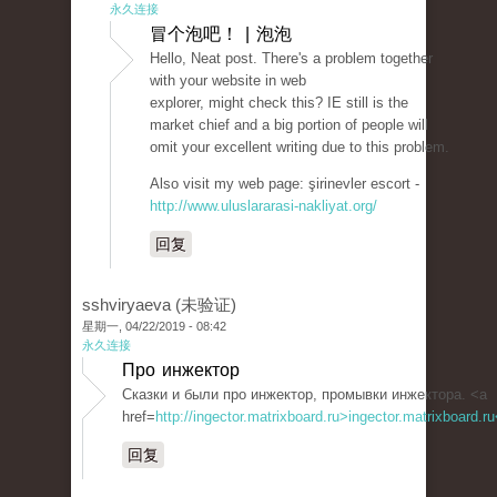
永久连接
冒个泡吧！ | 泡泡
Hello, Neat post. There's a problem together
with your website in web
explorer, might check this? IE still is the
market chief and a big portion of people will
omit your excellent writing due to this problem.
Also visit my web page: şirinevler escort -
http://www.uluslararasi-nakliyat.org/
回复
sshviryaeva (未验证)
星期一, 04/22/2019 - 08:42
永久连接
Про инжектор
Сказки и были про инжектор, промывки инжектора. <a
href=
http://ingector.matrixboard.ru>ingector.matrixboard.r
回复