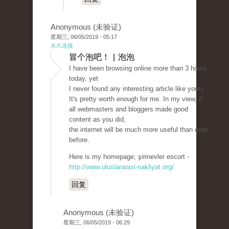
Anonymous (未验证)
星期三, 06/05/2019 - 05:17
永久连接
冒个泡吧！ | 泡泡
I have been browsing online more than 3 hours
today, yet
I never found any interesting article like yours.
It's pretty worth enough for me. In my view, if
all webmasters and bloggers made good
content as you did,
the internet will be much more useful than ever
before.
Here is my homepage; şirinevler escort -
http://www.uluslararasi-nakliyat.org/
回复
Anonymous (未验证)
星期三, 06/05/2019 - 06:29