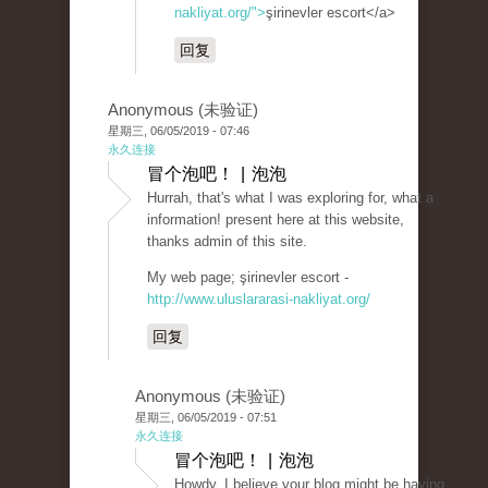
nakliyat.org/">
şirinevler escort</a>
回复
Anonymous (未验证)
星期三, 06/05/2019 - 07:46
永久连接
冒个泡吧！ | 泡泡
Hurrah, that's what I was exploring for, what a
information! present here at this website,
thanks admin of this site.
My web page; şirinevler escort -
http://www.uluslararasi-nakliyat.org/
回复
Anonymous (未验证)
星期三, 06/05/2019 - 07:51
永久连接
冒个泡吧！ | 泡泡
Howdy, I believe your blog might be having