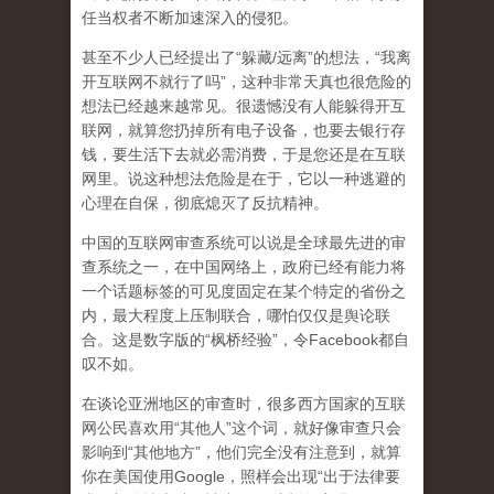
任当权者不断加速深入的侵犯。
甚至不少人已经提出了“躲藏/远离”的想法，“我离
开互联网不就行了吗”，这种非常天真也很危险的
想法已经越来越常见。很遗憾没有人能躲得开互
联网，就算您扔掉所有电子设备，也要去银行存
钱，要生活下去就必需消费，于是您还是在互联
网里。说这种想法危险是在于，它以一种逃避的
心理在自保，彻底熄灭了反抗精神。
中国的互联网审查系统可以说是全球最先进的审
查系统之一，在中国网络上，政府已经有能力将
一个话题标签的可见度固定在某个特定的省份之
内，最大程度上压制联合
，哪怕仅仅是舆论联
合。这是数字版的“枫桥经验”，令Facebook都自
叹不如。
在谈论亚洲地区的审查时，很多西方国家的互联
网公民喜欢用“其他人”这个词，就好像审查只会
影响到“其他地方”，他们完全没有注意到，
就算
你在美国使用Google，照样会出现“出于法律要