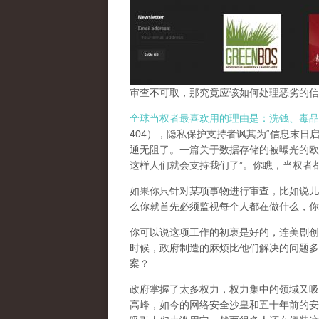
审查不可取，那究竟应该如何处理恶劣的信
全球当权者最喜欢用的理由是：洗钱、毒品
404），隐私保护支持者讽其为“信息末日
通无阻了。一篇关于数据存储的被曝光的欧
这样人们就会支持我们了”。你瞧，当权者
如果你只针对某项事物进行审查，比如说儿
么你就首先必须监视每个人都在做什么，你
你可以说这项工作的初衷是好的，连美剧创
时候，政府制造的麻烦比他们解决的问题多
案？
政府掌握了太多权力，权力集中的领域又吸
高峰，
如今的网络安全沙皇和五十年前的安