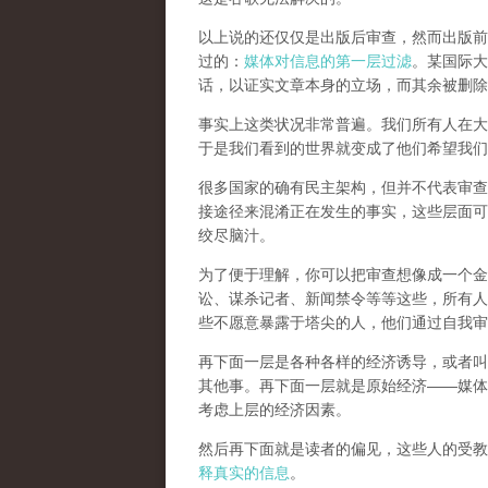
以上说的还仅仅是出版后审查，然而
出版前
过的：
媒体对信息的第一层过滤
。某国际大
话，以证实文章本身的立场，而其余被删除
事实上这类状况非常普遍。我们所有人在大
于是我们看到的世界就变成了他们希望我们
很多国家的确有民主架构，但并不代表审查
接途径来混淆正在发生的事实，这些层面可
绞尽脑汁。
为了便于理解，你可以把审查想像成一个金
讼、谋杀记者、新闻禁令等等这些，所有人
些不愿意暴露于塔尖的人，他们通过自我审
再下面一层是各种各样的经济诱导，或者叫
其他事。再下面一层就是原始经济——媒体
考虑上层的经济因素。
然后再下面就是读者的偏见，这些人的受教
释真实的信息
。