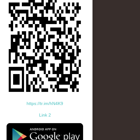
https://tr.im/hN4K9
Link 2
standard-icon-googleplay-app-store.png