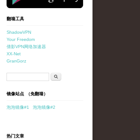
翻墙工具
ShadowVPN
Your Freedom
倩影VPN网络加速器
XX-Net
GranGorz
搜索表单
搜索
镜像站点 （免翻墙）
泡泡
镜像
#1
泡泡
镜像#2
热门文章