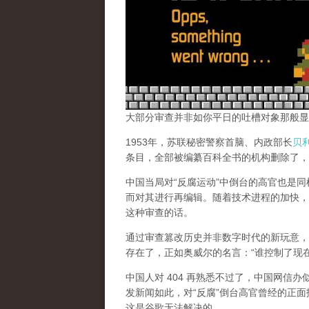
大部分审查并非如你平日的吐槽对象那般显
1953年，苏联秘密警察首脑、内政部长
贝
条目，全部被编纂百科全书的机构删除了，
中国当局对“反腐运动”中倒台的高官也是
而对其进行再编辑。随着技术进程的加快，
这种审查的话。
通过审查篡改历史并非数字时代的新玩意，
存在了，正如奥威尔的名言：“谁控制了现
中国人对 404 再熟悉不过了，中国网信
发新闻如此，对“反腐”倒台高官曾经的正面
这是谷歌无法解决的。