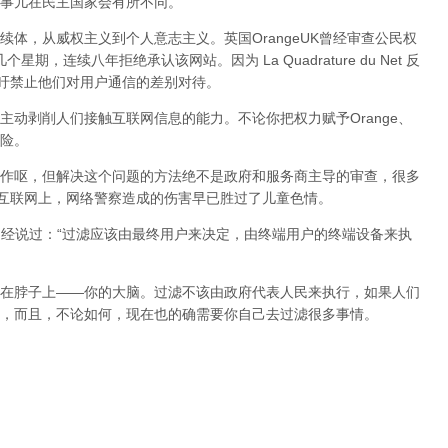
事儿在民主国家会有所不同。
体，从威权主义到个人意志主义。英国OrangeUK曾经审查公民权
星期，连续八年拒绝承认该网站。因为 La Quadrature du Net 反
呼吁禁止他们对用户通信的差别对待。
动剥削人们接触互联网信息的能力。不论你把权力赋予Orange、
险。
作呕，但
解决这个问题的方法绝不是政府和服务商主导的审查，很多
在互联网上，网络警察造成的伤害早已胜过了儿童色情。
曾经说过：“过滤应该由最终用户来决定，由终端用户的终端设备来执
在脖子上——你的大脑。过滤不该由政府代表人民来执行，如果人们
，而且，不论如何，现在也的确需要你自己去过滤很多事情。