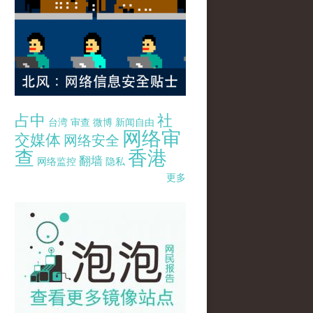
占中
社
台湾
审查
微博
新闻自由
网络审
交媒体
网络安全
查
香港
翻墙
网络监控
隐私
更多
pao-pao-banner-mirror-site-120814.jpg