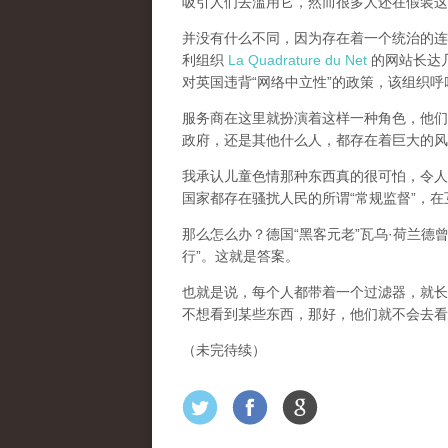
吸引人们去滥用它，然而很多人还在假装这
并没有什么不同，因为存在着一个统治的连续
利组织
La Quadrature du Net
的网站长达几个
对英国违背“网络中立性”的政策，该组织
服务商在这里就扮演着这样一种角色，他们主
政府，还是其他什么人，都存在着巨大的风
我承认儿童色情那种东西真的很可怕，令人
国家都存在骚扰人民的所谓“常规监督”，
那么怎么办？德国“黑客元老”瓦乌·荷兰德
行”。这就是答案。
也就是说，每个人都带着一个过滤器，就长
不想看到某些东西，那好，他们就不会去看
（未完待续）