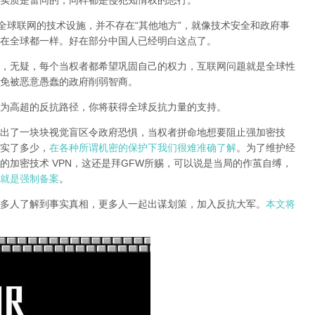
实质是雷同的，同样都是侵犯知情权的恶行。
全球联网的技术设施，并不存在“其他地方”，就像技术安全和政府事
在全球都一样。好在部分中国人已经明白这点了。
，无疑，每个当权者都希望巩固自己的权力，互联网问题就是全球性
免被恶意愚蠢的政府削弱智商
。
为高超的反抗路径，你将获得全球反抗力量的支持。
出了一块块视觉盲区令政府恐惧，当权者拼命地想要阻止强加密技
实了多少，
在各种所谓机密的保护下我们很难准确了解
。为了维护经
的加密技术 VPN，这还是拜GFW所赐，可以说是当局的作茧自缚，
就是强制备案
。
多人了解到事实真相，更多人一起出谋划策，加入反抗大军。
本文将