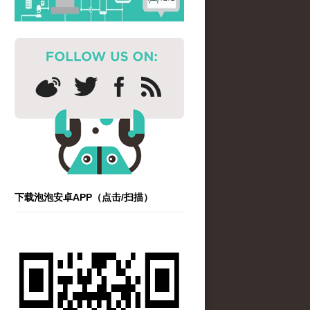
下载泡泡安卓APP（点击/扫描）