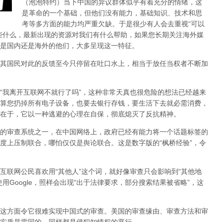
（泡泡特约）
当下中国的异议群体似乎有着充分的情绪，这
是革命的一个基础，但他们没有能力，基础知识、技术和思
考等多方面的能力均严重欠缺。于是很少有人会去重视“可以
些什么，最新出现的资源对我们有什么帮助，如果您长期关注海外媒
是国内还是海外的他们，大多呈现这一特征。
其国民对此的反馈至今只停留在吐口水上，相当于放任当权者不断加
，“我离开互联网不就行了吗”，这种非常天真也很危险的想法已经越来
算您扔掉所有电子设备，也要去银行存钱，要生活下去就必需消费，
在于，它以一种逃避的心理在自保，彻底熄灭了反抗精神。
的审查系统之一，在中国网络上，政府已经有能力将一个话题标签的
度上压制联合
，哪怕仅仅是舆论联合。这是数字版的“枫桥经验”，令
互联网公民喜欢用“其他人”这个词，就好像审查只会影响到“其他地
用Google，照样会出现“出于法律要求，部分搜索结果被省略”，这
这方面令它很难实现中国式的审查。美国的审查缘由、审查方法和审