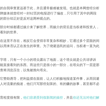
的自我审查更远甚于此，并且通常极难被发现。
也就是本网曾经分析
牌媒体就曾经对一封62页的电报进行了编改，只引用了其中的两段
的部分却正好是反对这两种观点的。
部分时候都通过媒介来了解世界，而媒介的背后是当权者和投资人，
看到的世界。
在这里不存在，相反它会变得非常复杂和精妙，它通过多个层面的间
以用来否认正在发生的审查。为了绕避选民的追问，当权者一直为此
字塔，只有一个小小的塔尖露出了地面，这个塔尖就是公共诽谤诉
能直接看到的东西。而这些只是很小的一部分，在塔尖的下一层是那
查将消息压住，以免被推向塔尖。
它赞助诱导，把利益摆在面前，让人们积极地报道某件事，从而回避
人对流量的痴迷，他们只写那些划算的、有的赚的故事，甚至都不必
育程度很有限，
他们容易受到假新闻的操控
，并且
你还无法对他们解