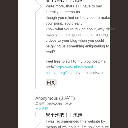
Write more, thats all I have to say.
Literally, it seems as
though you relied on the video to make
your point. You clearly
know what youre talking about, why throw
away your intelligence on just posting
videos to your blog when you could
be giving us something enlightening to
read?
Feel free to surf to my blog post; <a
href="
http://www.uluslararasi-
nakliyat.org/">
şirinevler escort</a>
回复
Anonymous (未验证)
星期三, 06/05/2019 - 08:24
永久连接
冒个泡吧！ | 泡泡
I was recommended this website by
means of my cousin. I'm now not sure