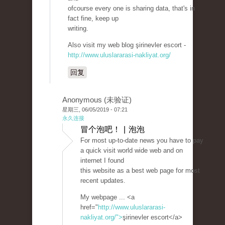
ofcourse every one is sharing data, that's in
fact fine, keep up
writing.
Also visit my web blog şirinevler escort -
http://www.uluslararasi-nakliyat.org/
回复
Anonymous (未验证)
星期三, 06/05/2019 - 07:21
永久连接
冒个泡吧！ | 泡泡
For most up-to-date news you have to pay
a quick visit world wide web and on
internet I found
this website as a best web page for most
recent updates.
My webpage ... <a
href="
http://www.uluslararasi-
nakliyat.org/">
şirinevler escort</a>