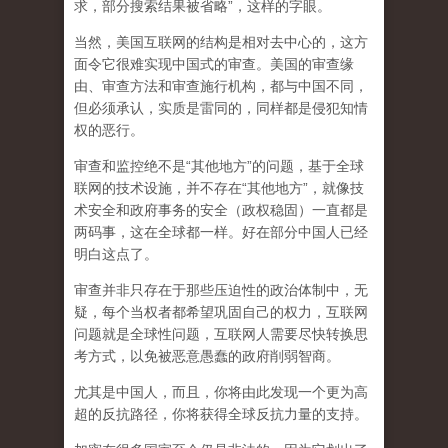
求，部分搜索结果被省略”，这样的字眼。
当然，美国互联网的结构是相对去中心的，这方
面令它很难实现中国式的审查。美国的审查缘
由、审查方法和审查施行机构，都与中国不同，
但必须承认，
实质是雷同的，同样都是侵犯知情
权的恶行。
审查和监控绝不是“其他地方”的问题，基于全球
联网的技术设施，并不存在“其他地方”，就像技
术安全和政府事务的安全（政权稳固）一直都是
两码事，这在全球都一样。好在部分中国人已经
明白这点了。
审查并非只存在于那些压迫性的政治体制中，无
疑，每个当权者都希望巩固自己的权力，互联网
问题就是全球性问题，互联网人需要尽快转换思
考方式，以免被恶意愚蠢的政府削弱智商
。
尤其是中国人，而且，你将由此发现一个更为高
超的反抗路径，你将获得全球反抗力量的支持。