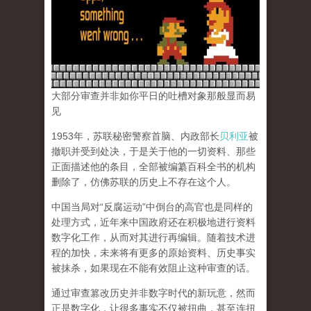
大部分审查并非如你平日的吐槽对象那般显而易
见
1953年，苏联秘密警察首脑、内政部长
贝利亚
被
撤职并受到处决，于是关于他的一切资料、那些
正面描述他的条目，全部被编纂百科全书的机构
删除了，仿佛苏联的历史上不存在这个人。
中国当局对“反腐运动”中倒台的高官也是同样的
处理方式，近年来中国政府还在积极地进行资料
数字化工作，从而对其进行再编辑。随着技术进
程的加快，未来将有更多的原始资料、历史事实
被抹杀，如果现在不能有效阻止这种审查的话。
通过审查篡改历史并非数字时代的新玩意，然而
正是数字化，让很多事实不仅被扭曲，甚至连扭