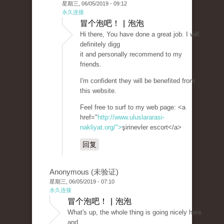
星期三, 06/05/2019 - 09:12
永久连接
冒个泡吧！ | 泡泡
Hi there, You have done a great job. I will
definitely digg
it and personally recommend to my
friends.
I'm confident they will be benefited from
this website.
Feel free to surf to my web page: <a
href="
http://www.uluslararasi-
nakliyat.org/">
şirinevler escort</a>
回复
Anonymous (未验证)
星期三, 06/05/2019 - 07:10
永久连接
冒个泡吧！ | 泡泡
What's up, the whole thing is going nicely here
and