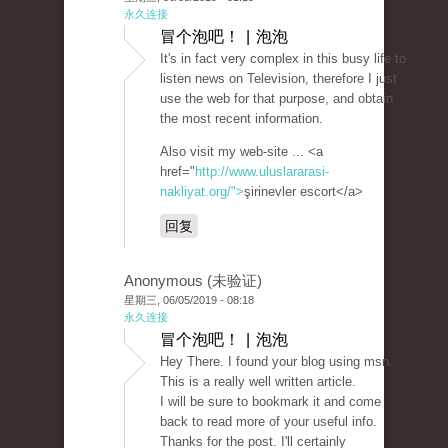
永久连接
冒个泡吧！ | 泡泡
It's in fact very complex in this busy life to
listen news on Television, therefore I just
use the web for that purpose, and obtain
the most recent information.
Also visit my web-site ... <a
href="
http://www.uluslararasi-
nakliyat.org/">
şirinevler escort</a>
回复
Anonymous (未验证)
星期三, 06/05/2019 - 08:18
永久连接
冒个泡吧！ | 泡泡
Hey There. I found your blog using msn.
This is a really well written article.
I will be sure to bookmark it and come
back to read more of your useful info.
Thanks for the post. I'll certainly