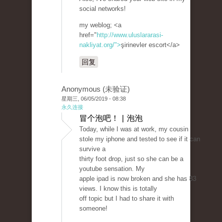
social networks!
my weblog; <a
href="
http://www.uluslararasi-
nakliyat.org/">
şirinevler escort</a>
回复
Anonymous (未验证)
星期三, 06/05/2019 - 08:38
永久连接
冒个泡吧！ | 泡泡
Today, while I was at work, my cousin
stole my iphone and tested to see if it can
survive a
thirty foot drop, just so she can be a
youtube sensation. My
apple ipad is now broken and she has 83
views. I know this is totally
off topic but I had to share it with
someone!