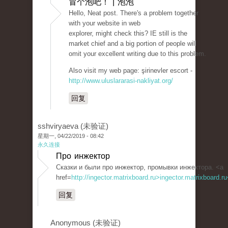
冒个泡吧！ | 泡泡
Hello, Neat post. There's a problem together
with your website in web
explorer, might check this? IE still is the
market chief and a big portion of people will
omit your excellent writing due to this problem.
Also visit my web page: şirinevler escort -
http://www.uluslararasi-nakliyat.org/
回复
sshviryaeva (未验证)
星期一, 04/22/2019 - 08:42
永久连接
Про инжектор
Сказки и были про инжектор, промывки инжектора. <a
href=
http://ingector.matrixboard.ru>ingector.matrixboard.r
回复
Anonymous (未验证)