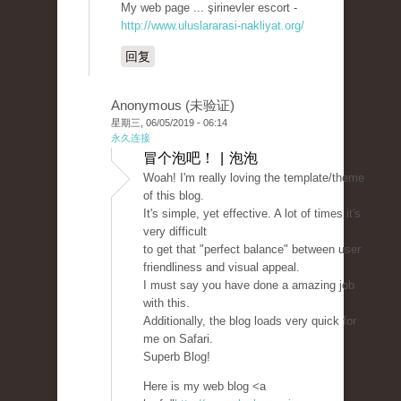
My web page ... şirinevler escort -
http://www.uluslararasi-nakliyat.org/
回复
Anonymous (未验证)
星期三, 06/05/2019 - 06:14
永久连接
冒个泡吧！ | 泡泡
Woah! I'm really loving the template/theme
of this blog.
It's simple, yet effective. A lot of times it's
very difficult
to get that "perfect balance" between user
friendliness and visual appeal.
I must say you have done a amazing job
with this.
Additionally, the blog loads very quick for
me on Safari.
Superb Blog!
Here is my web blog <a