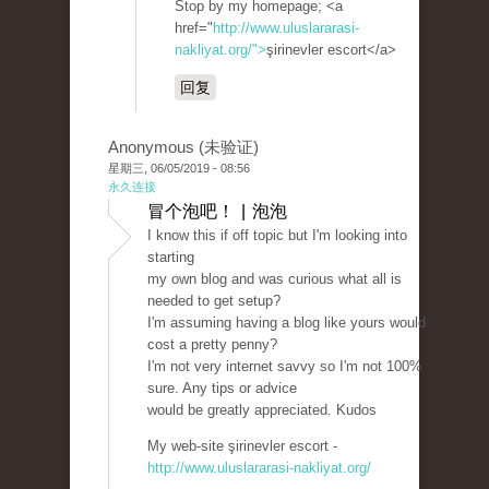
Stop by my homepage; <a
href="
http://www.uluslararasi-
nakliyat.org/">
şirinevler escort</a>
回复
Anonymous (未验证)
星期三, 06/05/2019 - 08:56
永久连接
冒个泡吧！ | 泡泡
I know this if off topic but I'm looking into
starting
my own blog and was curious what all is
needed to get setup?
I'm assuming having a blog like yours would
cost a pretty penny?
I'm not very internet savvy so I'm not 100%
sure. Any tips or advice
would be greatly appreciated. Kudos
My web-site şirinevler escort -
http://www.uluslararasi-nakliyat.org/