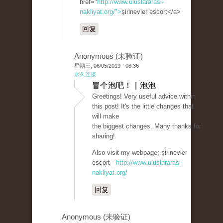
href="
http://www.uluslararasi-
nakliyat.org/">
şirinevler escort</a>
回复
Anonymous (未验证)
星期三, 06/05/2019 - 08:36
永久连接
冒个泡吧！ | 泡泡
Greetings! Very useful advice within
this post! It's the little changes that
will make
the biggest changes. Many thanks for
sharing!
Also visit my webpage; şirinevler
escort -
http://www.uluslararasi-
nakliyat.org/
回复
Anonymous (未验证)