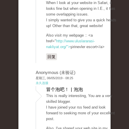
When I look at your website in Safari, it
looks fine but when opening in I.E., it has
some overlapping issues.
I simply wanted to give you a quick heads
up! Other than that, great website!
Also visit my webpage :: <a
href="
http://www.uluslararasi-
nakliyat.org/">
şirinevler escort</a>
回复
Anonymous (未验证)
星期三, 06/05/2019 - 08:25
永久连接
冒个泡吧！ | 泡泡
This is really interesting, You are a very
skilled blogger.
I have joined your rss feed and look
forward to seeking more of your excellent
post.
Also, I've shared your web site in my