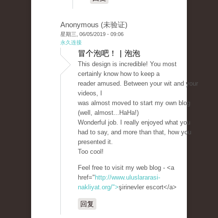
Anonymous (未验证)
星期三, 06/05/2019 - 09:06
永久连接
冒个泡吧！ | 泡泡
This design is incredible! You most
certainly know how to keep a
reader amused. Between your wit and your
videos, I
was almost moved to start my own blog
(well, almost...HaHa!)
Wonderful job. I really enjoyed what you
had to say, and more than that, how you
presented it.
Too cool!
Feel free to visit my web blog - <a
href="
http://www.uluslararasi-
nakliyat.org/">
şirinevler escort</a>
回复