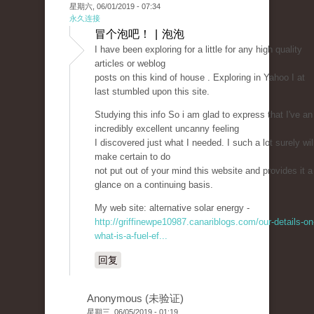
星期六, 06/01/2019 - 07:34
永久连接
冒个泡吧！ | 泡泡
I have been exploring for a little for any high quality
articles or weblog
posts on this kind of house . Exploring in Yahoo I at
last stumbled upon this site.
Studying this info So i am glad to express that I've an
incredibly excellent uncanny feeling
I discovered just what I needed. I such a lot surely wil
make certain to do
not put out of your mind this website and provides it a
glance on a continuing basis.
My web site: alternative solar energy -
http://griffinewpe10987.canariblogs.com/our-details-on
what-is-a-fuel-ef...
回复
Anonymous (未验证)
星期三, 06/05/2019 - 01:19