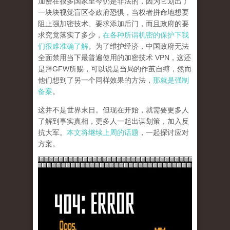
加密在很多国家至今仍是非法的，因为它划出了
一块块视觉盲区令政府恐惧，当权者拼命地想要
阻止强加密技术、要求添加后门，而且政府的要
求究竟落实了多少，
在各种所谓机密的保护下我
们很难准确了解
。为了维护经济，中国政府无法
全面禁用当下最普遍使用的加密技术 VPN，这还
是拜GFW所赐，可以说是当局的作茧自缚，然而
他们想到了另一个同样效果的方法，
那就是强制
备案
。
这并不是世界末日。但现在开始，就需要更多人
了解到事实真相，更多人一起出谋划策，加入反
抗大军。
本文将继续上周的话题
，一起探讨应对
方案。