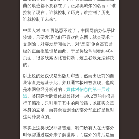
曲的痕迹都不复存在了，正如奥威尔的名言：“谁
控制了现在，谁就控制了历史；谁控制了历史，
谁就控制了未来”。
中国人对 404 再熟悉不过了，中国网信办似乎比
较懒，只要发现他们不喜欢的东西，就会要求全
文删除，对突发新闻如此，对“反腐”倒台高官曾
经的正面报道也是如此。于是你经常能看到404
页面，
很多线索因此被切断，这是谷歌无法解决
的。
以上说的还仅仅是出版后审查，然而
出版前的自
我审查更远甚于此，并且通常极难被发现。
也就
是本网曾经分析过的：
媒体对信息的第一层过
滤
。某国际大牌媒体就曾经对一封62页的电报进
行了编改，只引用了其中的两段话，以证实文章
本身的立场，而其余被删除的部分却正好是反对
这两种观点的。
事实上这类状况非常普遍。我们所有人在大部分
时候都通过媒介来了解世界，而媒介的背后是当