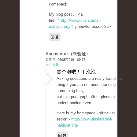
comeback.
My blog post ... <a
href="
http://www.uluslararasi-
nakliyat.org/">
şirinevler escort</a>
回复
Anonymous (未验证)
星期三, 06/05/2019 - 09:17
永久连接
冒个泡吧！ | 泡泡
Asking questions are really fastidious
thing if you are not understanding
something fully,
but this paragraph offers pleasant
understanding even.
Here is my homepage - şirinevler
escort -
http://www.uluslararasi-
nakliyat.org/
回复