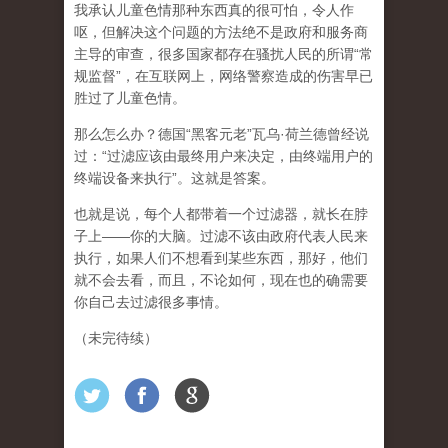
我承认儿童色情那种东西真的很可怕，令人作
呕，但
解决这个问题的方法绝不是政府和服务商
主导的审查，很多国家都存在骚扰人民的所谓“常
规监督”，在互联网上，网络警察造成的伤害早已
胜过了儿童色情。
那么怎么办？德国“黑客元老”瓦乌·荷兰德曾经说
过：“过滤应该由最终用户来决定，由终端用户的
终端设备来执行”。这就是答案。
也就是说，每个人都带着一个过滤器，就长在脖
子上——你的大脑。过滤不该由政府代表人民来
执行，如果人们不想看到某些东西，那好，他们
就不会去看，而且，不论如何，现在也的确需要
你自己去过滤很多事情。
（未完待续）