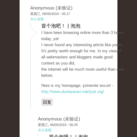
Anonymous (未验证)
星期三, 06/05/2019 - 05:17
永久连接
冒个泡吧！ | 泡泡
I have been browsing online more than 3 hours
today, yet
I never found any interesting article like yours.
It's pretty worth enough for me. In my view, if
all webmasters and bloggers made good
content as you did,
the internet will be much more useful than ever
before.
Here is my homepage; şirinevler escort -
http://www.uluslararasi-nakliyat.org/
回复
Anonymous (未验证)
星期三, 06/05/2019 - 06:29
永久连接
冒个泡吧！ | 泡泡