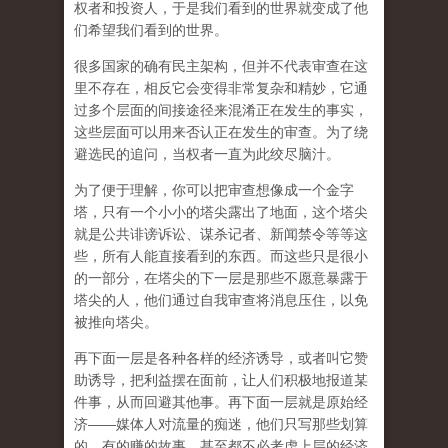
权者和投资人，于是我们看到的世界就变成了他
们希望我们看到的世界。
很多国家的确有民主架构，但并不代表审查在这
里不存在，相反它会变得非常复杂和精妙，它通
过多个层面的间接途径来混淆正在发生的事实，
这些层面可以用来否认正在发生的审查。为了绕
避选民的追问，当权者一直为此绞尽脑汁。
为了便于理解，你可以把审查想像成一个金字
塔，只有一个小小的塔尖露出了地面，这个塔尖
就是公共诽谤诉讼、谋杀记者、新闻禁令等等这
些，所有人能直接看到的东西。而这些只是很小
的一部分，在塔尖的下一层是那些不愿意暴露于
塔尖的人，他们通过自我审查将消息压住，以免
被推向塔尖。
再下面一层是各种各样的经济诱导，或者叫它赞
助诱导，把利益摆在面前，让人们积极地报道某
件事，从而回避其他事。再下面一层就是原始经
济——媒体人对流量的痴迷，他们只写那些划算
的、有的赚的故事，甚至都不必考虑上层的经济