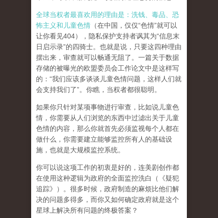
全球当权者最喜欢用的理由是：洗钱、毒品、恐
怖主义和儿童色情
（在中国，仅仅“色情”就可以
让你看见404），隐私保护支持者讽其为“信息末
日启示录”的四骑士。也就是说，只要这四种理由
摆出来，审查就可以畅通无阻了。一篇关于数据
存储的被曝光的欧盟委员会工作论文中是这样写
的：“我们应该多谈谈儿童色情问题，这样人们就
会支持我们了”。你瞧，当权者都很聪明。
如果你只针对某项事物进行审查，比如说儿童色
情，你需要从人们浏览的东西中过滤出关于儿童
色情的内容，那么你就首先必须监视每个人都在
做什么，你需要建立能够监控所有人的基础设
施，也就是大规模监控系统。
你可以说这项工作的初衷是好的，连美剧创作都
在使用这种逻辑为政府的全面监控洗白（《疑犯
追踪》）。
很多时候，政府制造的麻烦比他们解
决的问题多得多，而你又如何确定政府就是这个
星球上解决所有问题的终极答案？