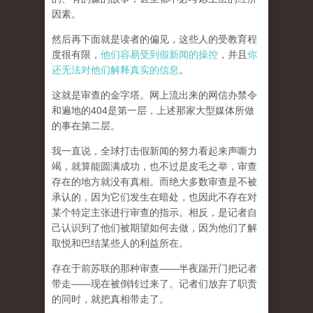
因素。
然后再下面就是读者的偏见，这些人的受教育程
度很有限，
他们容易受到假新闻的操控
，并且
你
还无法对他们解释真实的信息
。
这就是审查的金字塔。网上流出来的网信办禁令
和遍地的404是第一层，上述那家大型媒体所做
的事在第二层。
我一直说，全球打击假新闻的努力看起来声嘶力
竭，就算能圆满成功，也不过是皮毛之举，审查
存在的地方就没有真相。而
绝大多数审查是不被
承认的，因为它们发生在暗处，也因此不存在对
某个特定主张进行审查的指示。相反，是记者自
己认识到了他们被期望如何去做，因为他们了解
取悦和巴结某些人的利益所在。
存在于前苏联的那种审查——半夜踹开门把记者
带走——现在被倒转过来了。记者们放弃了职责
的同时，就把真相带走了。