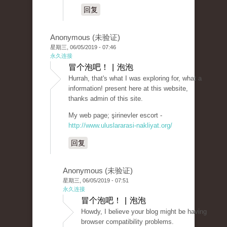
回复
Anonymous (未验证)
星期三, 06/05/2019 - 07:46
永久连接
冒个泡吧！ | 泡泡
Hurrah, that's what I was exploring for, what a
information! present here at this website,
thanks admin of this site.
My web page; şirinevler escort -
http://www.uluslararasi-nakliyat.org/
回复
Anonymous (未验证)
星期三, 06/05/2019 - 07:51
永久连接
冒个泡吧！ | 泡泡
Howdy, I believe your blog might be having
browser compatibility problems.