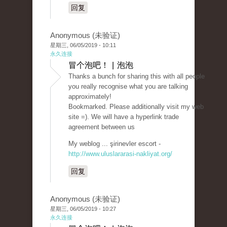
回复
Anonymous (未验证)
星期三, 06/05/2019 - 10:11
永久连接
冒个泡吧！ | 泡泡
Thanks a bunch for sharing this with all people
you really recognise what you are talking
approximately!
Bookmarked. Please additionally visit my web
site =). We will have a hyperlink trade
agreement between us
My weblog ... şirinevler escort -
http://www.uluslararasi-nakliyat.org/
回复
Anonymous (未验证)
星期三, 06/05/2019 - 10:27
永久连接