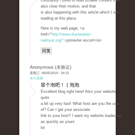
constantly i used to read smaller content that
also clear their motive, and that
is also happening with this article which I am
reading at this place.
Here is my web page; <a
href="
http://www.uluslararasi-
nakliyat.org/">
şirinevler escort</a>
回复
Anonymous (未验证)
星期三, 06/05/2019 - 04:15
永久连接
冒个泡吧！ | 泡泡
Excellent blog right here! Also your website
quite
a bit up very fast! What host are you the use
of? Can I get your associate
link to your host? I want my website loaded up
as quickly as yours
lol