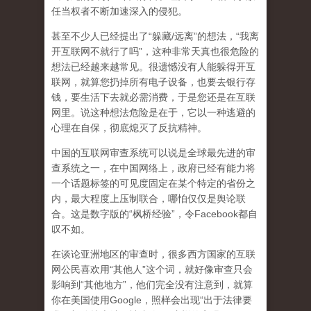
任当权者不断加速深入的侵犯。
甚至不少人已经提出了“躲藏/远离”的想法，“我离
开互联网不就行了吗”，这种非常天真也很危险的
想法已经越来越常见。很遗憾没有人能躲得开互
联网，就算您扔掉所有电子设备，也要去银行存
钱，要生活下去就必需消费，于是您还是在互联
网里。说这种想法危险是在于，它以一种逃避的
心理在自保，彻底熄灭了反抗精神。
中国的互联网审查系统可以说是全球最先进的审
查系统之一，在中国网络上，政府已经有能力将
一个话题标签的可见度固定在某个特定的省份之
内，最大程度上压制联合
，哪怕仅仅是舆论联
合。这是数字版的“枫桥经验”，令Facebook都自
叹不如。
在谈论亚洲地区的审查时，很多西方国家的互联
网公民喜欢用“其他人”这个词，就好像审查只会
影响到“其他地方”，他们完全没有注意到，
就算
你在美国使用Google，照样会出现“出于法律要