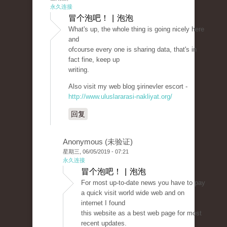
永久连接
冒个泡吧！ | 泡泡
What's up, the whole thing is going nicely here
and
ofcourse every one is sharing data, that's in
fact fine, keep up
writing.
Also visit my web blog şirinevler escort -
http://www.uluslararasi-nakliyat.org/
回复
Anonymous (未验证)
星期三, 06/05/2019 - 07:21
永久连接
冒个泡吧！ | 泡泡
For most up-to-date news you have to pay
a quick visit world wide web and on
internet I found
this website as a best web page for most
recent updates.