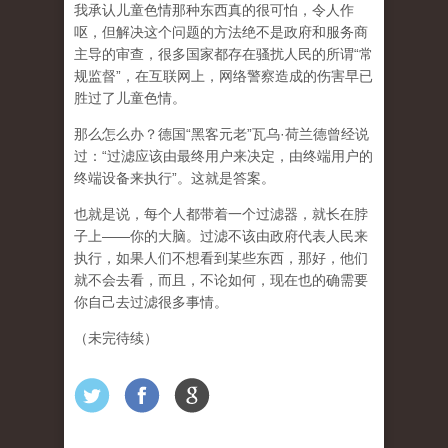
我承认儿童色情那种东西真的很可怕，令人作
呕，但
解决这个问题的方法绝不是政府和服务商
主导的审查，很多国家都存在骚扰人民的所谓“常
规监督”，在互联网上，网络警察造成的伤害早已
胜过了儿童色情。
那么怎么办？德国“黑客元老”瓦乌·荷兰德曾经说
过：“过滤应该由最终用户来决定，由终端用户的
终端设备来执行”。这就是答案。
也就是说，每个人都带着一个过滤器，就长在脖
子上——你的大脑。过滤不该由政府代表人民来
执行，如果人们不想看到某些东西，那好，他们
就不会去看，而且，不论如何，现在也的确需要
你自己去过滤很多事情。
（未完待续）