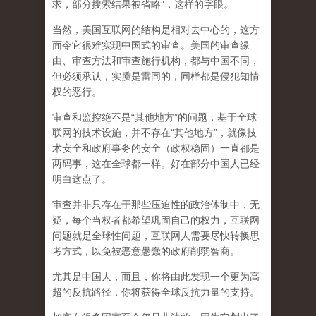
求，部分搜索结果被省略”，这样的字眼。
当然，美国互联网的结构是相对去中心的，这方
面令它很难实现中国式的审查。美国的审查缘
由、审查方法和审查施行机构，都与中国不同，
但必须承认，
实质是雷同的，同样都是侵犯知情
权的恶行。
审查和监控绝不是“其他地方”的问题，基于全球
联网的技术设施，并不存在“其他地方”，就像技
术安全和政府事务的安全（政权稳固）一直都是
两码事，这在全球都一样。好在部分中国人已经
明白这点了。
审查并非只存在于那些压迫性的政治体制中，无
疑，每个当权者都希望巩固自己的权力，互联网
问题就是全球性问题，互联网人需要尽快转换思
考方式，以免被恶意愚蠢的政府削弱智商
。
尤其是中国人，而且，你将由此发现一个更为高
超的反抗路径，你将获得全球反抗力量的支持。