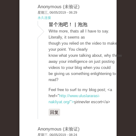
Anonymous (未验证)
星期三, 06/05/2019 - 06:29
永久连接
冒个泡吧！ | 泡泡
Write more, thats all I have to say.
Literally, it seems as
though you relied on the video to make
your point. You clearly
know what youre talking about, why throw
away your intelligence on just posting
videos to your blog when you could
be giving us something enlightening to
read?
Feel free to surf to my blog post; <a
href="
http://www.uluslararasi-
nakliyat.org/">
şirinevler escort</a>
回复
Anonymous (未验证)
星期三, 06/05/2019 - 08:24