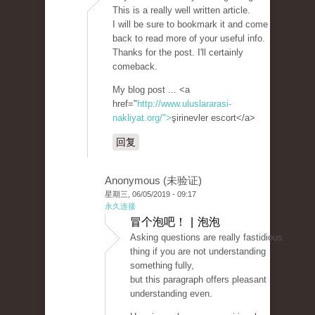
This is a really well written article.
I will be sure to bookmark it and come
back to read more of your useful info.
Thanks for the post. I'll certainly
comeback.
My blog post ... <a
href="
http://www.uluslararasi-
nakliyat.org/">
şirinevler escort</a>
回复
Anonymous (未验证)
星期三, 06/05/2019 - 09:17
永久连接
冒个泡吧！ | 泡泡
Asking questions are really fastidious
thing if you are not understanding
something fully,
but this paragraph offers pleasant
understanding even.