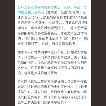
全球当权者最喜欢用的理由是：洗钱、毒品、恐
怖主义和儿童色情
（在中国，仅仅“色情”就可以
让你看见404），隐私保护支持者讽其为“信息末
日启示录”的四骑士。也就是说，只要这四种理由
摆出来，审查就可以畅通无阻了。一篇关于数据
存储的被曝光的欧盟委员会工作论文中是这样写
的：“我们应该多谈谈儿童色情问题，这样人们就
会支持我们了”。你瞧，当权者都很聪明。
如果你只针对某项事物进行审查，比如说儿童色
情，你需要从人们浏览的东西中过滤出关于儿童
色情的内容，那么你就首先必须监视每个人都在
做什么，你需要建立能够监控所有人的基础设
施，也就是大规模监控系统。
你可以说这项工作的初衷是好的，连美剧创作都
在使用这种逻辑为政府的全面监控洗白（《疑犯
追踪》）。
很多时候，政府制造的麻烦比他们解
决的问题多得多，而你又如何确定政府就是这个
星球上解决所有问题的终极答案？