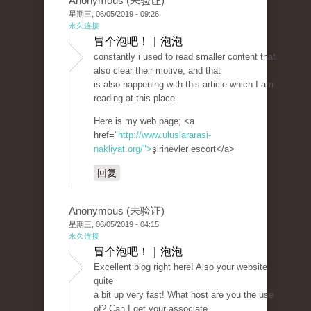
Anonymous (未验证)
星期三, 06/05/2019 - 09:26
永久连接
冒个泡吧！ | 泡泡
constantly i used to read smaller content that
also clear their motive, and that
is also happening with this article which I am
reading at this place.
Here is my web page; <a
href="
http://www.uluslararasi-
nakliyat.org/">
şirinevler escort</a>
回复
Anonymous (未验证)
星期三, 06/05/2019 - 04:15
永久连接
冒个泡吧！ | 泡泡
Excellent blog right here! Also your website
quite
a bit up very fast! What host are you the use
of? Can I get your associate