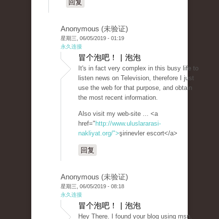
回复
Anonymous (未验证)
星期三, 06/05/2019 - 01:19
永久连接
冒个泡吧！ | 泡泡
It's in fact very complex in this busy life to
listen news on Television, therefore I just
use the web for that purpose, and obtain
the most recent information.
Also visit my web-site ... <a
href="
http://www.uluslararasi-
nakliyat.org/">
şirinevler escort</a>
回复
Anonymous (未验证)
星期三, 06/05/2019 - 08:18
永久连接
冒个泡吧！ | 泡泡
Hey There. I found your blog using msn.