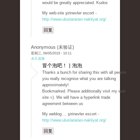
would be greatly appreciated. Kudos
My web-site şirinevler escort -
http://www.uluslararasi-nakliyat.org/
回复
Anonymous (未验证)
星期三, 06/05/2019 - 10:11
永久连接
冒个泡吧！ | 泡泡
Thanks a bunch for sharing this with all people
you really recognise what you are talking
approximately!
Bookmarked. Please additionally visit my web
site =). We will have a hyperlink trade
agreement between us
My weblog ... şirinevler escort -
http://www.uluslararasi-nakliyat.org/
回复