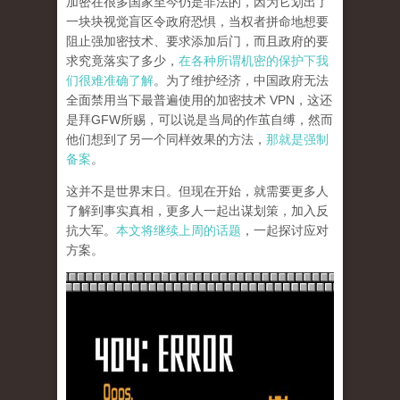
加密在很多国家至今仍是非法的，因为它划出了
一块块视觉盲区令政府恐惧，当权者拼命地想要
阻止强加密技术、要求添加后门，而且政府的要
求究竟落实了多少，
在各种所谓机密的保护下我
们很难准确了解
。为了维护经济，中国政府无法
全面禁用当下最普遍使用的加密技术 VPN，这还
是拜GFW所赐，可以说是当局的作茧自缚，然而
他们想到了另一个同样效果的方法，
那就是强制
备案
。
这并不是世界末日。但现在开始，就需要更多人
了解到事实真相，更多人一起出谋划策，加入反
抗大军。
本文将继续上周的话题
，一起探讨应对
方案。