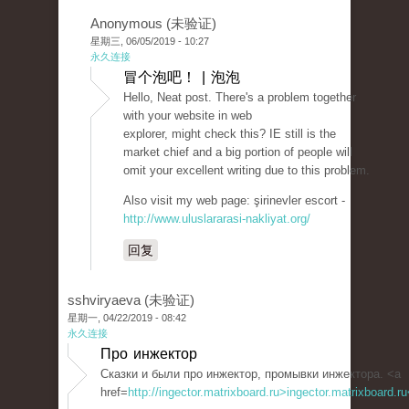
Anonymous (未验证)
星期三, 06/05/2019 - 10:27
永久连接
冒个泡吧！ | 泡泡
Hello, Neat post. There's a problem together
with your website in web
explorer, might check this? IE still is the
market chief and a big portion of people will
omit your excellent writing due to this problem.
Also visit my web page: şirinevler escort -
http://www.uluslararasi-nakliyat.org/
回复
sshviryaeva (未验证)
星期一, 04/22/2019 - 08:42
永久连接
Про инжектор
Сказки и были про инжектор, промывки инжектора. <a
href=
http://ingector.matrixboard.ru>ingector.matrixboard.r