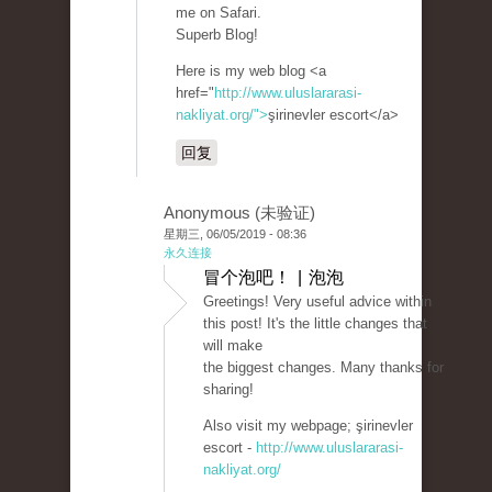
me on Safari.
Superb Blog!
Here is my web blog <a
href="
http://www.uluslararasi-
nakliyat.org/">
şirinevler escort</a>
回复
Anonymous (未验证)
星期三, 06/05/2019 - 08:36
永久连接
冒个泡吧！ | 泡泡
Greetings! Very useful advice within
this post! It's the little changes that
will make
the biggest changes. Many thanks for
sharing!
Also visit my webpage; şirinevler
escort -
http://www.uluslararasi-
nakliyat.org/