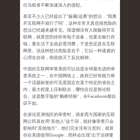
任当权者不断加速深入的侵犯。
甚至不少人已经提出了“躲藏/远离”的想法，“我离
开互联网不就行了吗”，这种非常天真也很危险的
想法已经越来越常见。很遗憾没有人能躲得开互
联网，就算您扔掉所有电子设备，也要去银行存
钱，要生活下去就必需消费，于是您还是在互联
网里。说这种想法危险是在于，它以一种逃避的
心理在自保，彻底熄灭了反抗精神。
中国的互联网审查系统可以说是全球最先进的审
查系统之一，在中国网络上，政府已经有能力将
一个话题标签的可见度固定在某个特定的省份之
内，最大程度上压制联合
，哪怕仅仅是舆论联
合。这是数字版的“枫桥经验”，令Facebook都自
叹不如。
在谈论亚洲地区的审查时，很多西方国家的互联
网公民喜欢用“其他人”这个词，就好像审查只会
影响到“其他地方”，他们完全没有注意到，
就算
你在美国使用Google，照样会出现“出于法律要