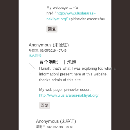
My webpage ... <a
href="
http://www.uluslararasi-
nakliyat.org/">
şirinevler escort</a>
回复
Anonymous (未验证)
星期三, 06/05/2019 - 07:46
永久连接
冒个泡吧！ | 泡泡
Hurrah, that's what I was exploring for, what a
information! present here at this website,
thanks admin of this site.
My web page; şirinevler escort -
http://www.uluslararasi-nakliyat.org/
回复
Anonymous (未验证)
星期三, 06/05/2019 - 07:51