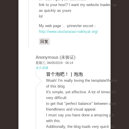
link to your host? I want my website loaded up
as quickly as yours
lol
My web page ... şirinevler escort -
http://www.uluslararasi-nakliyat.org/
回复
Anonymous (未验证)
星期三, 06/05/2019 - 06:14
永久连接
冒个泡吧！ | 泡泡
Woah! I'm really loving the template/theme
of this blog.
It's simple, yet effective. A lot of times it's
very difficult
to get that "perfect balance" between user
friendliness and visual appeal.
I must say you have done a amazing job
with this.
Additionally, the blog loads very quick for