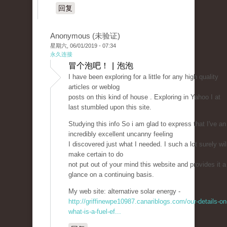
回复
Anonymous (未验证)
星期六, 06/01/2019 - 07:34
永久连接
冒个泡吧！ | 泡泡
I have been exploring for a little for any high quality
articles or weblog
posts on this kind of house . Exploring in Yahoo I at
last stumbled upon this site.
Studying this info So i am glad to express that I've an
incredibly excellent uncanny feeling
I discovered just what I needed. I such a lot surely wil
make certain to do
not put out of your mind this website and provides it a
glance on a continuing basis.
My web site: alternative solar energy -
http://griffinewpe10987.canariblogs.com/our-details-on
what-is-a-fuel-ef...