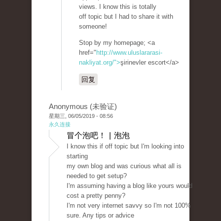
views. I know this is totally
off topic but I had to share it with
someone!
Stop by my homepage; <a
href="
http://www.uluslararasi-
nakliyat.org/">
şirinevler escort</a>
回复
Anonymous (未验证)
星期三, 06/05/2019 - 08:56
永久连接
冒个泡吧！ | 泡泡
I know this if off topic but I'm looking into
starting
my own blog and was curious what all is
needed to get setup?
I'm assuming having a blog like yours would
cost a pretty penny?
I'm not very internet savvy so I'm not 100%
sure. Any tips or advice