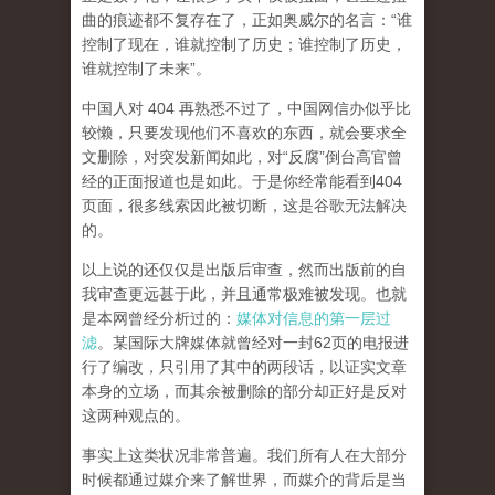
曲的痕迹都不复存在了，正如奥威尔的名言：“谁
控制了现在，谁就控制了历史；谁控制了历史，
谁就控制了未来”。
中国人对 404 再熟悉不过了，中国网信办似乎比
较懒，只要发现他们不喜欢的东西，就会要求全
文删除，对突发新闻如此，对“反腐”倒台高官曾
经的正面报道也是如此。于是你经常能看到404
页面，
很多线索因此被切断，这是谷歌无法解决
的。
以上说的还仅仅是出版后审查，然而
出版前的自
我审查更远甚于此，并且通常极难被发现。
也就
是本网曾经分析过的：
媒体对信息的第一层过
滤
。某国际大牌媒体就曾经对一封62页的电报进
行了编改，只引用了其中的两段话，以证实文章
本身的立场，而其余被删除的部分却正好是反对
这两种观点的。
事实上这类状况非常普遍。我们所有人在大部分
时候都通过媒介来了解世界，而媒介的背后是当