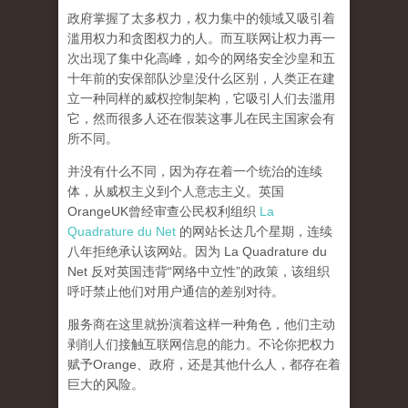
政府掌握了太多权力，权力集中的领域又吸引着
滥用权力和贪图权力的人。而互联网让权力再一
次出现了集中化高峰，
如今的网络安全沙皇和五
十年前的安保部队沙皇没什么区别，人类正在建
立一种同样的威权控制架构，它吸引人们去滥用
它，然而很多人还在假装这事儿在民主国家会有
所不同。
并没有什么不同，因为存在着一个统治的连续
体，从威权主义到个人意志主义。英国
OrangeUK曾经审查公民权利组织
La
Quadrature du Net
的网站长达几个星期，连续
八年拒绝承认该网站。因为 La Quadrature du
Net 反对英国违背“网络中立性”的政策，该组织
呼吁禁止他们对用户通信的差别对待。
服务商在这里就扮演着这样一种角色，他们主动
剥削人们接触互联网信息的能力。不论你把权力
赋予Orange、政府，还是其他什么人，都存在着
巨大的风险。