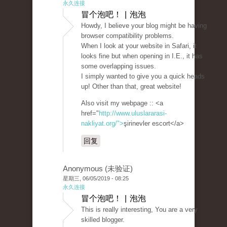
永久连接
冒个泡吧！ | 泡泡
Howdy, I believe your blog might be having
browser compatibility problems.
When I look at your website in Safari, it
looks fine but when opening in I.E., it has
some overlapping issues.
I simply wanted to give you a quick heads
up! Other than that, great website!
Also visit my webpage :: <a
href="
http://www.uluslararasi-
nakliyat.org/">
şirinevler escort</a>
回复
Anonymous (未验证)
星期三, 06/05/2019 - 08:25
永久连接
冒个泡吧！ | 泡泡
This is really interesting, You are a very
skilled blogger.