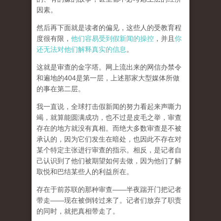
因素。
然后再下面就是读者的偏见，这些人的受教育程
度很有限，
他们容易受到假新闻的操控
，并且
你
还无法对他们解释真实的信息
。
这就是审查的金字塔。网上流出来的网信办禁令
和遍地的404是第一层，上述那家大型媒体所做
的事在第二层。
我一直说，全球打击假新闻的努力看起来声嘶力
竭，就算能圆满成功，也不过是皮毛之举，审查
存在的地方就没有真相。而
绝大多数审查是不被
承认的，因为它们发生在暗处，也因此不存在对
某个特定主张进行审查的指示。相反，是记者自
己认识到了他们被期望如何去做，因为他们了解
取悦和巴结某些人的利益所在。
存在于前苏联的那种审查——半夜踹开门把记者
带走——现在被倒转过来了。记者们放弃了职责
的同时，就把真相带走了。