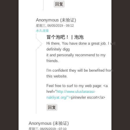
回复
Anonymous (未验证)
星期三, 06/05/2019 - 09:12
永久连接
冒个泡吧！ | 泡泡
Hi there, You have done a great job. I will
definitely digg
it and personally recommend to my
friends.
I'm confident they will be benefited from
this website.
Feel free to surf to my web page: <a
href="
http://www.uluslararasi-
nakliyat.org/">
şirinevler escort</a>
回复
Anonymous (未验证)
星期三, 06/05/2019 - 07:10