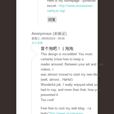
Here is my homepage - şirinevler
escort -
http://www.uluslararasi-
nakliyat.org/
回复
Anonymous (未验证)
星期三, 06/05/2019 - 09:06
永久连接
冒个泡吧！ | 泡泡
This design is incredible! You most
certainly know how to keep a
reader amused. Between your wit and your
videos, I
was almost moved to start my own blog
(well, almost...HaHa!)
Wonderful job. I really enjoyed what you
had to say, and more than that, how you
presented it.
Too cool!
Feel free to visit my web blog - <a
href="
http://www.uluslararasi-