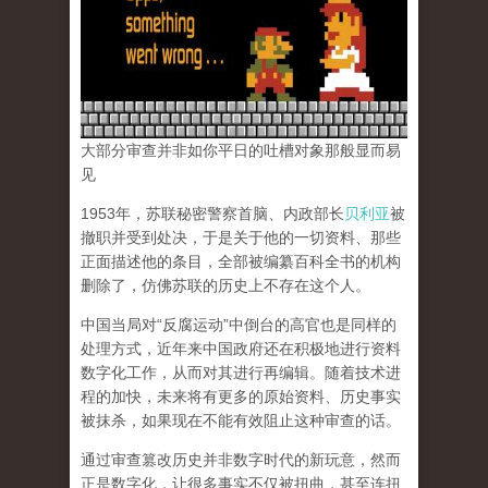
大部分审查并非如你平日的吐槽对象那般显而易
见
1953年，苏联秘密警察首脑、内政部长
贝利亚
被
撤职并受到处决，于是关于他的一切资料、那些
正面描述他的条目，全部被编纂百科全书的机构
删除了，仿佛苏联的历史上不存在这个人。
中国当局对“反腐运动”中倒台的高官也是同样的
处理方式，近年来中国政府还在积极地进行资料
数字化工作，从而对其进行再编辑。随着技术进
程的加快，未来将有更多的原始资料、历史事实
被抹杀，如果现在不能有效阻止这种审查的话。
通过审查篡改历史并非数字时代的新玩意，然而
正是数字化，让很多事实不仅被扭曲，甚至连扭