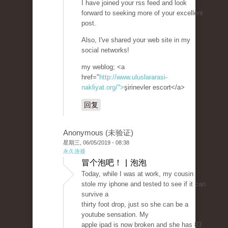
I have joined your rss feed and look
forward to seeking more of your excellent
post.
Also, I've shared your web site in my
social networks!
my weblog; <a
href="
http://www.uluslararasi-
nakliyat.org/">
şirinevler escort</a>
回复
Anonymous (未验证)
星期三, 06/05/2019 - 08:38
永久连接
冒个泡吧！ | 泡泡
Today, while I was at work, my cousin
stole my iphone and tested to see if it can
survive a
thirty foot drop, just so she can be a
youtube sensation. My
apple ipad is now broken and she has 83