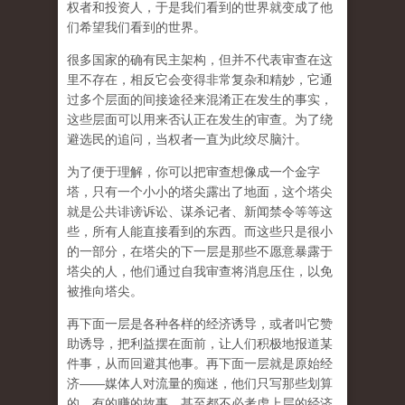
权者和投资人，于是我们看到的世界就变成了他
们希望我们看到的世界。
很多国家的确有民主架构，但并不代表审查在这
里不存在，相反它会变得非常复杂和精妙，它通
过多个层面的间接途径来混淆正在发生的事实，
这些层面可以用来否认正在发生的审查。为了绕
避选民的追问，当权者一直为此绞尽脑汁。
为了便于理解，你可以把审查想像成一个金字
塔，只有一个小小的塔尖露出了地面，这个塔尖
就是公共诽谤诉讼、谋杀记者、新闻禁令等等这
些，所有人能直接看到的东西。而这些只是很小
的一部分，在塔尖的下一层是那些不愿意暴露于
塔尖的人，他们通过自我审查将消息压住，以免
被推向塔尖。
再下面一层是各种各样的经济诱导，或者叫它赞
助诱导，把利益摆在面前，让人们积极地报道某
件事，从而回避其他事。再下面一层就是原始经
济——媒体人对流量的痴迷，他们只写那些划算
的、有的赚的故事，甚至都不必考虑上层的经济