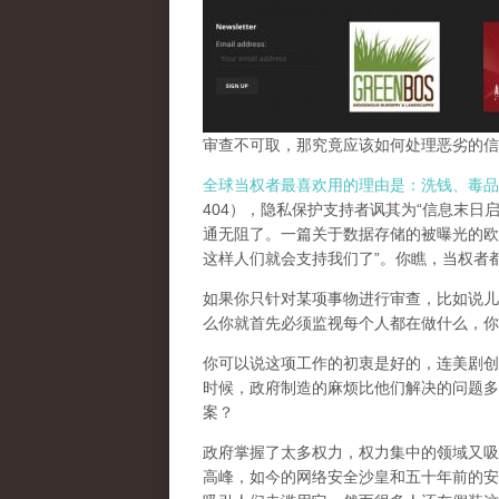
审查不可取，那究竟应该如何处理恶劣的信
全球当权者最喜欢用的理由是：洗钱、毒品
404），隐私保护支持者讽其为“信息末日
通无阻了。一篇关于数据存储的被曝光的欧
这样人们就会支持我们了”。你瞧，当权者
如果你只针对某项事物进行审查，比如说儿
么你就首先必须监视每个人都在做什么，你
你可以说这项工作的初衷是好的，连美剧创
时候，政府制造的麻烦比他们解决的问题多
案？
政府掌握了太多权力，权力集中的领域又吸
高峰，
如今的网络安全沙皇和五十年前的安