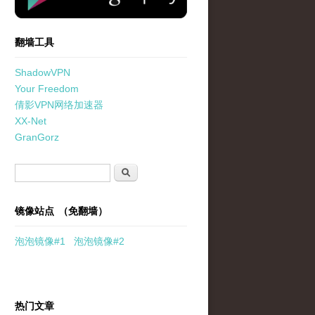
翻墙工具
ShadowVPN
Your Freedom
倩影VPN网络加速器
XX-Net
GranGorz
搜索表单
搜索
镜像站点 （免翻墙）
泡泡
镜像
#1
泡泡
镜像#2
热门文章