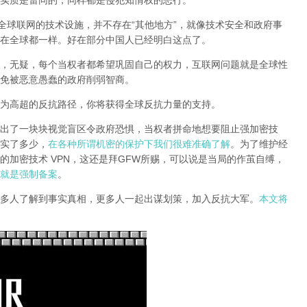
实质是雷同的，同样都是侵犯知情权的恶行。
全球联网的技术设施，并不存在“其他地方”，就像技术安全和政府事
在全球都一样。好在部分中国人已经明白这点了。
，无疑，每个当权者都希望巩固自己的权力，互联网问题就是全球性
免被恶意愚蠢的政府削弱智商
。
为高超的反抗路径，你将获得全球反抗力量的支持。
出了一块块视觉盲区令政府恐惧，当权者拼命地想要阻止强加密技
实了多少，
在各种所谓机密的保护下我们很难准确了解
。为了维护经
的加密技术 VPN，这还是拜GFW所赐，可以说是当局的作茧自缚，
就是强制备案
。
多人了解到事实真相，更多人一起出谋划策，加入反抗大军。
本文将