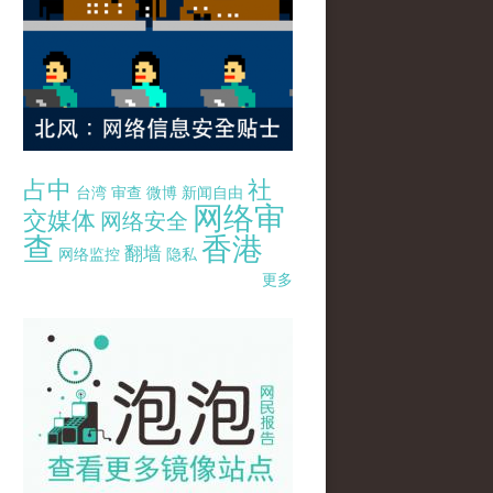
占中
社
台湾
审查
微博
新闻自由
网络审
交媒体
网络安全
查
香港
翻墙
网络监控
隐私
更多
pao-pao-banner-mirror-site-120814.jpg