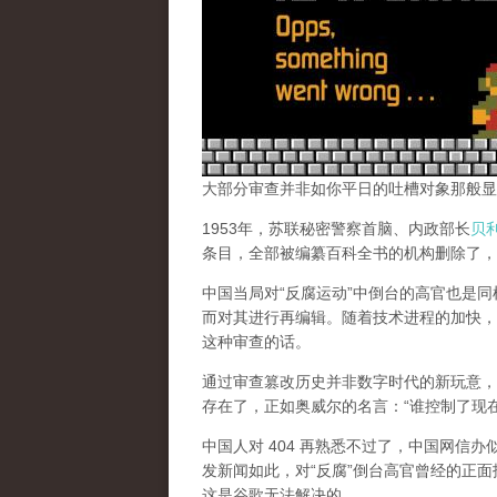
大部分审查并非如你平日的吐槽对象那般显
1953年，苏联秘密警察首脑、内政部长
贝
条目，全部被编纂百科全书的机构删除了，
中国当局对“反腐运动”中倒台的高官也是
而对其进行再编辑。随着技术进程的加快，
这种审查的话。
通过审查篡改历史并非数字时代的新玩意，
存在了，正如奥威尔的名言：“谁控制了现
中国人对 404 再熟悉不过了，中国网信
发新闻如此，对“反腐”倒台高官曾经的正面
这是谷歌无法解决的。