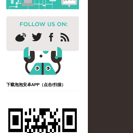
下载泡泡安卓APP（点击/扫描）