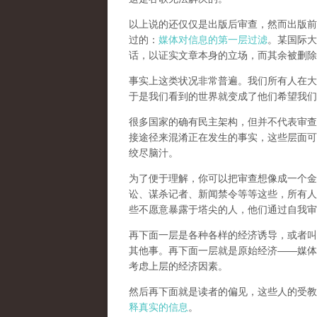
以上说的还仅仅是出版后审查，然而
出版前
过的：
媒体对信息的第一层过滤
。某国际大
话，以证实文章本身的立场，而其余被删除
事实上这类状况非常普遍。我们所有人在大
于是我们看到的世界就变成了他们希望我们
很多国家的确有民主架构，但并不代表审查
接途径来混淆正在发生的事实，这些层面可
绞尽脑汁。
为了便于理解，你可以把审查想像成一个金
讼、谋杀记者、新闻禁令等等这些，所有人
些不愿意暴露于塔尖的人，他们通过自我审
再下面一层是各种各样的经济诱导，或者叫
其他事。再下面一层就是原始经济——媒体
考虑上层的经济因素。
然后再下面就是读者的偏见，这些人的受教
释真实的信息
。