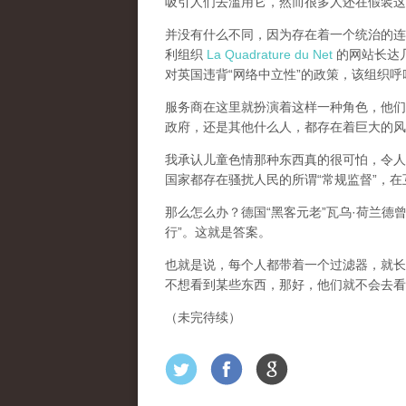
吸引人们去滥用它，然而很多人还在假装这
并没有什么不同，因为存在着一个统治的连续
利组织
La Quadrature du Net
的网站长达几个
对英国违背“网络中立性”的政策，该组织
服务商在这里就扮演着这样一种角色，他们主
政府，还是其他什么人，都存在着巨大的风
我承认儿童色情那种东西真的很可怕，令人
国家都存在骚扰人民的所谓“常规监督”，
那么怎么办？德国“黑客元老”瓦乌·荷兰德
行”。这就是答案。
也就是说，每个人都带着一个过滤器，就长
不想看到某些东西，那好，他们就不会去看
（未完待续）