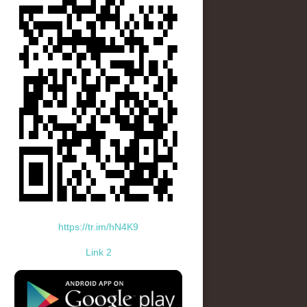
https://tr.im/hN4K9
Link 2
standard-icon-googleplay-app-store.png