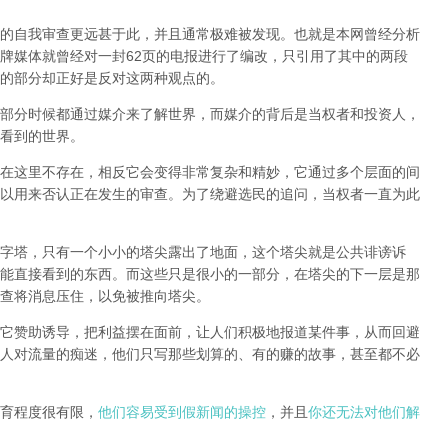
的自我审查更远甚于此，并且通常极难被发现。
也就是本网曾经分析
牌媒体就曾经对一封62页的电报进行了编改，只引用了其中的两段
的部分却正好是反对这两种观点的。
部分时候都通过媒介来了解世界，而媒介的背后是当权者和投资人，
看到的世界。
在这里不存在，相反它会变得非常复杂和精妙，它通过多个层面的间
以用来否认正在发生的审查。为了绕避选民的追问，当权者一直为此
字塔，只有一个小小的塔尖露出了地面，这个塔尖就是公共诽谤诉
能直接看到的东西。而这些只是很小的一部分，在塔尖的下一层是那
查将消息压住，以免被推向塔尖。
它赞助诱导，把利益摆在面前，让人们积极地报道某件事，从而回避
人对流量的痴迷，他们只写那些划算的、有的赚的故事，甚至都不必
育程度很有限，
他们容易受到假新闻的操控
，并且
你还无法对他们解