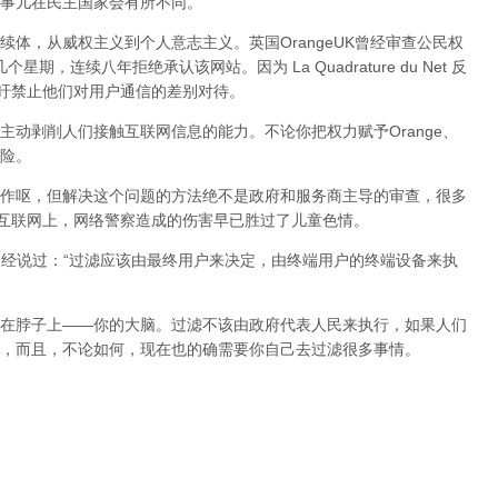
事儿在民主国家会有所不同。
体，从威权主义到个人意志主义。英国OrangeUK曾经审查公民权
星期，连续八年拒绝承认该网站。因为 La Quadrature du Net 反
呼吁禁止他们对用户通信的差别对待。
动剥削人们接触互联网信息的能力。不论你把权力赋予Orange、
险。
作呕，但
解决这个问题的方法绝不是政府和服务商主导的审查，很多
在互联网上，网络警察造成的伤害早已胜过了儿童色情。
曾经说过：“过滤应该由最终用户来决定，由终端用户的终端设备来执
在脖子上——你的大脑。过滤不该由政府代表人民来执行，如果人们
，而且，不论如何，现在也的确需要你自己去过滤很多事情。