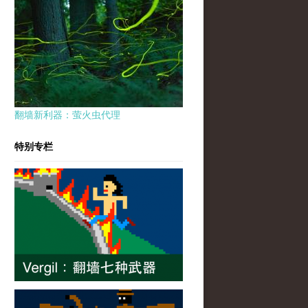
翻墙新利器：萤火虫代理
特别专栏