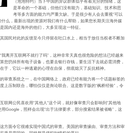
（泡泡特约）
当下中国的异议群体似乎有着充分的情绪，这
是革命的一个基础，但他们没有能力，基础知识、技术和思
考等多方面的能力均严重欠缺。于是很少有人会去重视“可以
些什么，最新出现的资源对我们有什么帮助，如果您长期关注海外媒
是国内还是海外的他们，大多呈现这一特征。
其国民对此的反馈至今只停留在吐口水上，相当于放任当权者不断加
，“我离开互联网不就行了吗”，这种非常天真也很危险的想法已经越来
算您扔掉所有电子设备，也要去银行存钱，要生活下去就必需消费，
在于，它以一种逃避的心理在自保，彻底熄灭了反抗精神。
的审查系统之一，在中国网络上，政府已经有能力将一个话题标签的
度上压制联合
，哪怕仅仅是舆论联合。这是数字版的“枫桥经验”，令
互联网公民喜欢用“其他人”这个词，就好像审查只会影响到“其他地
用Google，照样会出现“出于法律要求，部分搜索结果被省略”，这
这方面令它很难实现中国式的审查。美国的审查缘由、审查方法和审