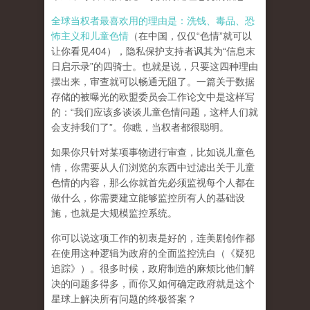
全球当权者最喜欢用的理由是：洗钱、毒品、恐
怖主义和儿童色情
（在中国，仅仅“色情”就可以
让你看见404），隐私保护支持者讽其为“信息末
日启示录”的四骑士。也就是说，只要这四种理由
摆出来，审查就可以畅通无阻了。一篇关于数据
存储的被曝光的欧盟委员会工作论文中是这样写
的：“我们应该多谈谈儿童色情问题，这样人们就
会支持我们了”。你瞧，当权者都很聪明。
如果你只针对某项事物进行审查，比如说儿童色
情，你需要从人们浏览的东西中过滤出关于儿童
色情的内容，那么你就首先必须监视每个人都在
做什么，你需要建立能够监控所有人的基础设
施，也就是大规模监控系统。
你可以说这项工作的初衷是好的，连美剧创作都
在使用这种逻辑为政府的全面监控洗白（《疑犯
追踪》）。
很多时候，政府制造的麻烦比他们解
决的问题多得多，而你又如何确定政府就是这个
星球上解决所有问题的终极答案？