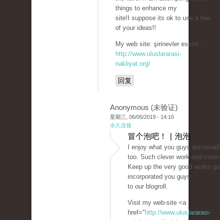
things to enhance my
site!I suppose its ok to use a few
of your ideas!!
My web site: şirinevler escort -
http://www.uluslararasi-
nakliyat.org/
回复
Anonymous (未验证)
星期三, 06/05/2019 - 14:10
永久连接
冒个泡吧！ | 泡泡
I enjoy what you guys are usual
too. Such clever work and cover
Keep up the very good works gu
incorporated you guys
to our blogroll.
Visit my web-site <a
href="
http://www.uluslararasi-