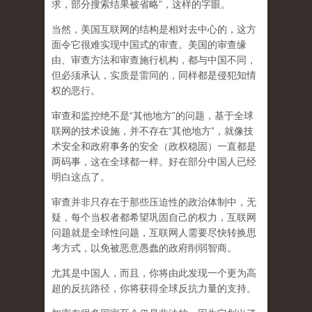
求，部分搜索结果被省略”，这样的字眼。
当然，美国互联网的结构是相对去中心的，这方
面令它很难实现中国式的审查。美国的审查缘
由、审查方法和审查施行机构，都与中国不同，
但必须承认，
实质是雷同的，同样都是侵犯知情
权的恶行。
审查和监控绝不是“其他地方”的问题，基于全球
联网的技术设施，并不存在“其他地方”，就像技
术安全和政府事务的安全（政权稳固）一直都是
两码事，这在全球都一样。好在部分中国人已经
明白这点了。
审查并非只存在于那些压迫性的政治体制中，无
疑，每个当权者都希望巩固自己的权力，互联网
问题就是全球性问题，互联网人需要尽快转换思
考方式，以免被恶意愚蠢的政府削弱智商
。
尤其是中国人，而且，你将由此发现一个更为高
超的反抗路径，你将获得全球反抗力量的支持。