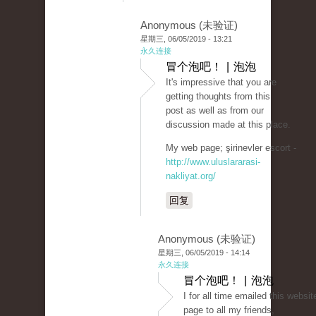
Anonymous (未验证)
星期三, 06/05/2019 - 13:21
永久连接
冒个泡吧！ | 泡泡
It's impressive that you are
getting thoughts from this
post as well as from our
discussion made at this place.
My web page; şirinevler escort -
http://www.uluslararasi-
nakliyat.org/
回复
Anonymous (未验证)
星期三, 06/05/2019 - 14:14
永久连接
冒个泡吧！ | 泡泡
I for all time emailed this websit
page to all my friends,