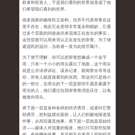
权者和投资人，于是我们看到的世界就变成了他
们希望我们看到的世界。
很多国家的确有民主架构，但并不代表审查在这
里不存在，相反它会变得非常复杂和精妙，它通
过多个层面的间接途径来混淆正在发生的事实，
这些层面可以用来否认正在发生的审查。为了绕
避选民的追问，当权者一直为此绞尽脑汁。
为了便于理解，你可以把审查想像成一个金字
塔，只有一个小小的塔尖露出了地面，这个塔尖
就是公共诽谤诉讼、谋杀记者、新闻禁令等等这
些，所有人能直接看到的东西。而这些只是很小
的一部分，在塔尖的下一层是那些不愿意暴露于
塔尖的人，他们通过自我审查将消息压住，以免
被推向塔尖。
再下面一层是各种各样的经济诱导，或者叫它赞
助诱导，把利益摆在面前，让人们积极地报道某
件事，从而回避其他事。再下面一层就是原始经
济——媒体人对流量的痴迷，他们只写那些划算
的、有的赚的故事，甚至都不必考虑上层的经济