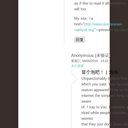
as if like to read it afterward my 
will too.
My site; <a
href="
http://www.uluslararasi-
nakliyat.org/">
şirinevler escort<
回复
Anonymous (未验证)
星期三, 06/05/2019 - 14:22
永久连接
冒个泡吧！ | 泡泡
Unquestionably believe that
which you said. Your favorit
reason appeared to be on th
internet the simplest thing t
aware
of. I say to you, I certainly 
irked while people consider
worries
that they just don't know ab