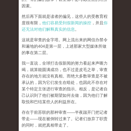
因素。
然后再下面就是读者的偏见，这些人的受教育程
度很有限，
他们容易受到假新闻的操控
，并且
你
还无法对他们解释真实的信息
。
这就是审查的金字塔。网上流出来的网信办禁令
和遍地的404是第一层，上述那家大型媒体所做
的事在第二层。
我一直说，全球打击假新闻的努力看起来声嘶力
竭，就算能圆满成功，也不过是皮毛之举，审查
存在的地方就没有真相。而
绝大多数审查是不被
承认的，因为它们发生在暗处，也因此不存在对
某个特定主张进行审查的指示。相反，是记者自
己认识到了他们被期望如何去做，因为他们了解
取悦和巴结某些人的利益所在。
存在于前苏联的那种审查——半夜踹开门把记者
带走——现在被倒转过来了。记者们放弃了职责
的同时，就把真相带走了。