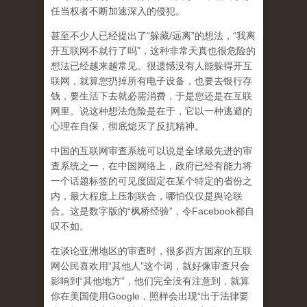
任当权者不断加速深入的侵犯。
甚至不少人已经提出了“躲藏/远离”的想法，“我离
开互联网不就行了吗”，这种非常天真也很危险的
想法已经越来越常见。很遗憾没有人能躲得开互
联网，就算您扔掉所有电子设备，也要去银行存
钱，要生活下去就必需消费，于是您还是在互联
网里。说这种想法危险是在于，它以一种逃避的
心理在自保，彻底熄灭了反抗精神。
中国的互联网审查系统可以说是全球最先进的审
查系统之一，在中国网络上，政府已经有能力将
一个话题标签的可见度固定在某个特定的省份之
内，最大程度上压制联合
，哪怕仅仅是舆论联
合。这是数字版的“枫桥经验”，令Facebook都自
叹不如。
在谈论亚洲地区的审查时，很多西方国家的互联
网公民喜欢用“其他人”这个词，就好像审查只会
影响到“其他地方”，他们完全没有注意到，
就算
你在美国使用Google，照样会出现“出于法律要