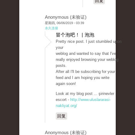
回复
Anonymous (未验证)
星期四, 06/06/2019 - 03:39
永久连接
冒个泡吧！ | 泡泡
Pretty nice post. I just stumbled upon
your
weblog and wanted to say that I've
really enjoyed browsing your weblog
posts.
After all I'll be subscribing for your
feed and I am hoping you write
again soon!
Look at my blog post ... şirinevler
escort -
http://www.uluslararasi-
nakliyat.org/
回复
Anonymous (未验证)