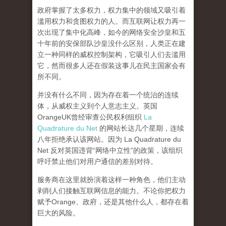
政府掌握了太多权力，权力集中的领域又吸引着
滥用权力和贪图权力的人。而互联网让权力再一
次出现了集中化高峰，
如今的网络安全沙皇和五
十年前的安保部队沙皇没什么区别，人类正在建
立一种同样的威权控制架构，它吸引人们去滥用
它，然而很多人还在假装这事儿在民主国家会有
所不同。
并没有什么不同，因为存在着一个统治的连续
体，从威权主义到个人意志主义。英国
OrangeUK曾经审查公民权利组织
La
Quadrature du Net
的网站长达几个星期，连续
八年拒绝承认该网站。因为 La Quadrature du
Net 反对英国违背“网络中立性”的政策，该组织
呼吁禁止他们对用户通信的差别对待。
服务商在这里就扮演着这样一种角色，他们主动
剥削人们接触互联网信息的能力。不论你把权力
赋予Orange、政府，还是其他什么人，都存在着
巨大的风险。