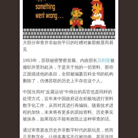
大部分审查并非如你平日的吐槽对象那般显而易
见
1953年，苏联秘密警察首脑、内政部长
贝利亚
被
撤职并受到处决，于是关于他的一切资料、那些
正面描述他的条目，全部被编纂百科全书的机构
删除了，仿佛苏联的历史上不存在这个人。
中国当局对“反腐运动”中倒台的高官也是同样的
处理方式，近年来中国政府还在积极地进行资料
数字化工作，从而对其进行再编辑。随着技术进
程的加快，未来将有更多的原始资料、历史事实
被抹杀，如果现在不能有效阻止这种审查的话。
通过审查篡改历史并非数字时代的新玩意，然而
正是数字化，让很多事实不仅被扭曲，甚至连扭