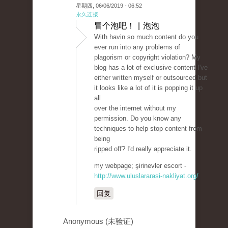
星期四, 06/06/2019 - 06:52
永久连接
冒个泡吧！ | 泡泡
With havin so much content do you
ever run into any problems of
plagorism or copyright violation? My
blog has a lot of exclusive content I've
either written myself or outsourced but
it looks like a lot of it is popping it up
all
over the internet without my
permission. Do you know any
techniques to help stop content from
being
ripped off? I'd really appreciate it.
my webpage; şirinevler escort -
http://www.uluslararasi-nakliyat.org/
回复
Anonymous (未验证)