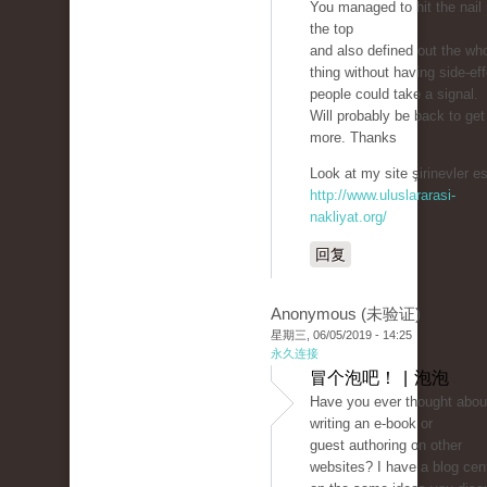
You managed to hit the nail
the top
and also defined out the wh
thing without having side-eff
people could take a signal.
Will probably be back to get
more. Thanks
Look at my site şirinevler es
http://www.uluslararasi-
nakliyat.org/
回复
Anonymous (未验证)
星期三, 06/05/2019 - 14:25
永久连接
冒个泡吧！ | 泡泡
Have you ever thought abou
writing an e-book or
guest authoring on other
websites? I have a blog cen