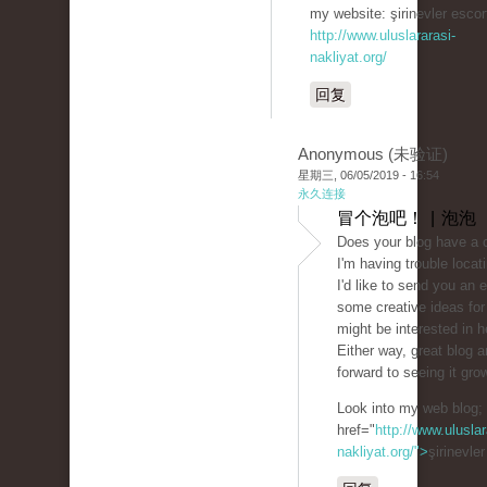
my website: şirinevler escort
http://www.uluslararasi-
nakliyat.org/
回复
Anonymous (未验证)
星期三, 06/05/2019 - 16:54
永久连接
冒个泡吧！ | 泡泡
Does your blog have a 
I'm having trouble locati
I'd like to send you an e
some creative ideas for
might be interested in h
Either way, great blog a
forward to seeing it gro
Look into my web blog;
href="
http://www.uluslar
nakliyat.org/">
şirinevle