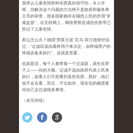
我承认儿童色情那种东西真的很可怕，令人作
呕，但
解决这个问题的方法绝不是政府和服务商
主导的审查，很多国家都存在骚扰人民的所谓“常
规监督”，在互联网上，网络警察造成的伤害早已
胜过了儿童色情。
那么怎么办？德国“黑客元老”瓦乌·荷兰德曾经说
过：“过滤应该由最终用户来决定，由终端用户的
终端设备来执行”。这就是答案。
也就是说，每个人都带着一个过滤器，就长在脖
子上——你的大脑。过滤不该由政府代表人民来
执行，如果人们不想看到某些东西，那好，他们
就不会去看，而且，不论如何，现在也的确需要
你自己去过滤很多事情。
（未完待续）