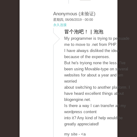
Anonymous (未验证)
星期四, 06/06/2019 - 00:00
永久连接
冒个泡吧！ | 泡泡
My programmer is trying to persuade
me to move to .net from PHP.
I have always disliked the idea
because of the expenses.
But he's tryiong none the less. I've
been using Movable-type on several
websites for about a year and am
worried
about switching to another platform. I
have heard excellent things about
blogengine.net.
Is there a way I can transfer all my
wordpress content
into it? Any kind of help would be
greatly appreciated!
my site - <a