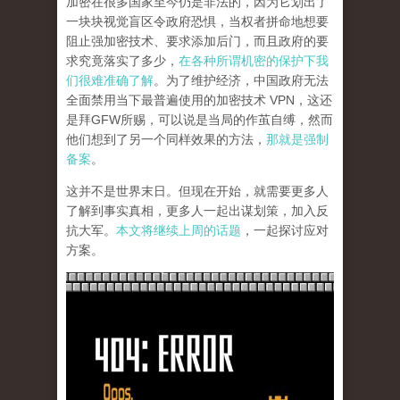
加密在很多国家至今仍是非法的，因为它划出了
一块块视觉盲区令政府恐惧，当权者拼命地想要
阻止强加密技术、要求添加后门，而且政府的要
求究竟落实了多少，
在各种所谓机密的保护下我
们很难准确了解
。为了维护经济，中国政府无法
全面禁用当下最普遍使用的加密技术 VPN，这还
是拜GFW所赐，可以说是当局的作茧自缚，然而
他们想到了另一个同样效果的方法，
那就是强制
备案
。
这并不是世界末日。但现在开始，就需要更多人
了解到事实真相，更多人一起出谋划策，加入反
抗大军。
本文将继续上周的话题
，一起探讨应对
方案。