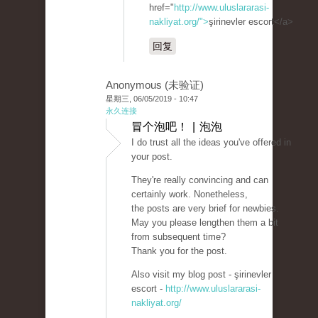
href="
http://www.uluslararasi-
nakliyat.org/">
şirinevler escort</a>
回复
Anonymous (未验证)
星期三, 06/05/2019 - 10:47
永久连接
冒个泡吧！ | 泡泡
I do trust all the ideas you've offered in
your post.
They're really convincing and can
certainly work. Nonetheless,
the posts are very brief for newbies.
May you please lengthen them a bit
from subsequent time?
Thank you for the post.
Also visit my blog post - şirinevler
escort -
http://www.uluslararasi-
nakliyat.org/