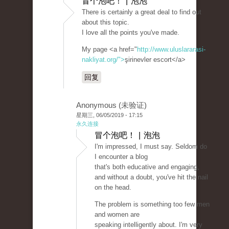
冒个泡吧！ | 泡泡
There is certainly a great deal to find out
about this topic.
I love all the points you've made.
My page <a href="
http://www.uluslararasi-
nakliyat.org/">
şirinevler escort</a>
回复
Anonymous (未验证)
星期三, 06/05/2019 - 17:15
永久连接
冒个泡吧！ | 泡泡
I'm impressed, I must say. Seldom do
I encounter a blog
that's both educative and engaging,
and without a doubt, you've hit the nail
on the head.
The problem is something too few men
and women are
speaking intelligently about. I'm very