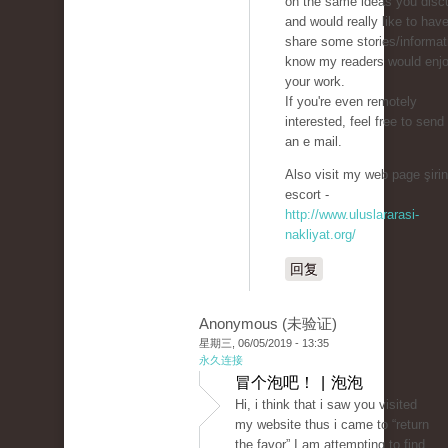
on the same ideas you disc
and would really like to hav
share some stories/informati
know my readers would enj
your work.
If you're even remotely
interested, feel free to sen
an e mail.
Also visit my web page şirin
escort -
http://www.uluslararasi-
nakliyat.org/
回复
Anonymous (未验证)
星期三, 06/05/2019 - 13:35
永久连接
冒个泡吧！ | 泡泡
Hi, i think that i saw you visited
my website thus i came to “return
the favor”.I am attempting to find