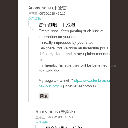
Anonymous (未验证)
星期三, 06/05/2019 - 23:15
永久连接
冒个泡吧！ | 泡泡
Greate post. Keep posting such kind of
information on your site.
Im really impressed by your site.
Hey there, You've done an incredible job. I'll
definitely digg it and in my opinion recommend
to
my friends. I'm sure they will be benefited from
this web site.
My page :: <a href="
http://www.uluslararasi-
nakliyat.org/">
şirinevler escort</a>
回复
Anonymous (未验证)
星期三, 06/05/2019 - 13:58
永久连接