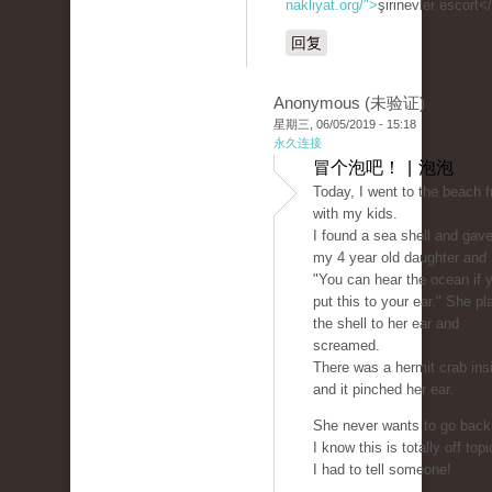
nakliyat.org/">
şirinevler escort<
回复
Anonymous (未验证)
星期三, 06/05/2019 - 15:18
永久连接
冒个泡吧！ | 泡泡
Today, I went to the beach f
with my kids.
I found a sea shell and gave 
my 4 year old daughter and 
"You can hear the ocean if 
put this to your ear." She p
the shell to her ear and
screamed.
There was a hermit crab ins
and it pinched her ear.
She never wants to go back
I know this is totally off topi
I had to tell someone!