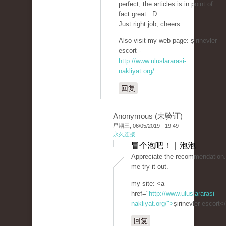
perfect, the articles is in point of
fact great : D.
Just right job, cheers
Also visit my web page: şirinevler
escort -
http://www.uluslararasi-
nakliyat.org/
回复
Anonymous (未验证)
星期三, 06/05/2019 - 19:49
永久连接
冒个泡吧！ | 泡泡
Appreciate the recommendation.
me try it out.
my site: <a
href="
http://www.uluslararasi-
nakliyat.org/">
şirinevler escort<
回复