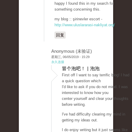
happy I found this in my search for
something concerning this.
my blog :: şirinevler escort -
http://www.uluslararasi-nakliyat.org/
回复
Anonymous (未验证)
星期三, 06/05/2019 - 15:29
永久连接
冒个泡吧！ | 泡泡
First off I want to say terrific blog! I had
a quick question which
I'd like to ask if you do not mind. I was
interested to know how you
center yourself and clear your thoughts
before writing.
I've had difficulty clearing my mind in
getting my ideas out.
I do enjoy writing but it just seems like