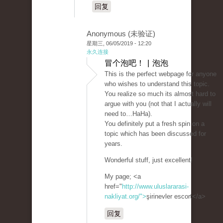
回复
Anonymous (未验证)
星期三, 06/05/2019 - 12:20
永久连接
冒个泡吧！ | 泡泡
This is the perfect webpage for anyone
who wishes to understand this topic.
You realize so much its almost hard to
argue with you (not that I actually will
need to…HaHa).
You definitely put a fresh spin on a
topic which has been discussed for
years.
Wonderful stuff, just excellent!
My page; <a
href="
http://www.uluslararasi-
nakliyat.org/">
şirinevler escort</a>
回复