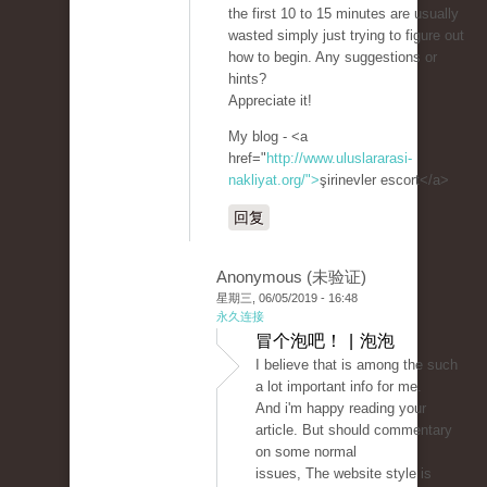
the first 10 to 15 minutes are usually
wasted simply just trying to figure out
how to begin. Any suggestions or
hints?
Appreciate it!
My blog - <a
href="
http://www.uluslararasi-
nakliyat.org/">
şirinevler escort</a>
回复
Anonymous (未验证)
星期三, 06/05/2019 - 16:48
永久连接
冒个泡吧！ | 泡泡
I believe that is among the such
a lot important info for me.
And i'm happy reading your
article. But should commentary
on some normal
issues, The website style is