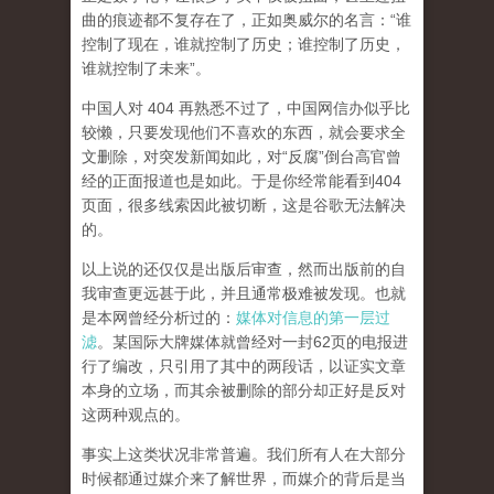
曲的痕迹都不复存在了，正如奥威尔的名言：“谁
控制了现在，谁就控制了历史；谁控制了历史，
谁就控制了未来”。
中国人对 404 再熟悉不过了，中国网信办似乎比
较懒，只要发现他们不喜欢的东西，就会要求全
文删除，对突发新闻如此，对“反腐”倒台高官曾
经的正面报道也是如此。于是你经常能看到404
页面，
很多线索因此被切断，这是谷歌无法解决
的。
以上说的还仅仅是出版后审查，然而
出版前的自
我审查更远甚于此，并且通常极难被发现。
也就
是本网曾经分析过的：
媒体对信息的第一层过
滤
。某国际大牌媒体就曾经对一封62页的电报进
行了编改，只引用了其中的两段话，以证实文章
本身的立场，而其余被删除的部分却正好是反对
这两种观点的。
事实上这类状况非常普遍。我们所有人在大部分
时候都通过媒介来了解世界，而媒介的背后是当