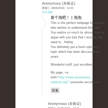
Anonymous (未验证)
星期三, 06/05/2019 - 12:20
永久连接
冒个泡吧！ | 泡泡
This is the perfect webpage for anyone
who wishes to understand this topic.
You realize so much its almost hard to
argue with you (not that I actually will
need to…HaHa).
You definitely put a fresh spin on a
topic which has been discussed for
years.
Wonderful stuff, just excellent!
My page; <a
href="
http://www.uluslararasi-
nakliyat.org/">
şirinevler escort</a>
回复
Anonymous (未验证)