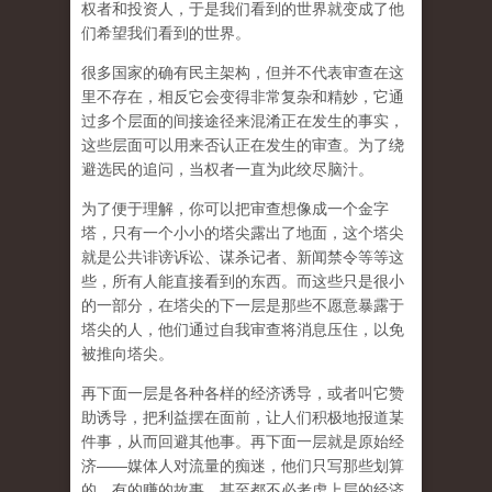
权者和投资人，于是我们看到的世界就变成了他
们希望我们看到的世界。
很多国家的确有民主架构，但并不代表审查在这
里不存在，相反它会变得非常复杂和精妙，它通
过多个层面的间接途径来混淆正在发生的事实，
这些层面可以用来否认正在发生的审查。为了绕
避选民的追问，当权者一直为此绞尽脑汁。
为了便于理解，你可以把审查想像成一个金字
塔，只有一个小小的塔尖露出了地面，这个塔尖
就是公共诽谤诉讼、谋杀记者、新闻禁令等等这
些，所有人能直接看到的东西。而这些只是很小
的一部分，在塔尖的下一层是那些不愿意暴露于
塔尖的人，他们通过自我审查将消息压住，以免
被推向塔尖。
再下面一层是各种各样的经济诱导，或者叫它赞
助诱导，把利益摆在面前，让人们积极地报道某
件事，从而回避其他事。再下面一层就是原始经
济——媒体人对流量的痴迷，他们只写那些划算
的、有的赚的故事，甚至都不必考虑上层的经济