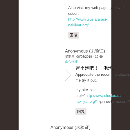
Also visit my web page: şirinevler
escort -
http://www.uluslararasi-
nakliyat.org/
回复
Anonymous (未验证)
星期三, 06/05/2019 - 19:49
永久连接
冒个泡吧！ | 泡泡
Appreciate the recommendation.
me try it out.
my site: <a
href="
http://www.uluslararasi-
nakliyat.org/">
şirinevler escort<
回复
Anonymous (未验证)