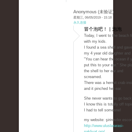
Anonymous (未验证)
星期三, 06/05/2019 - 15:18
永久连接
冒个泡吧！ | 泡泡
Today, I went to the beach f
with my kids.
I found a sea shell and gave 
my 4 year old daughter and 
"You can hear the ocean if 
put this to your ear." She p
the shell to her ear and
screamed.
There was a hermit crab ins
and it pinched her ear.
She never wants to go back
I know this is totally off topi
I had to tell someone!
my website: şirinevler escort
http://www.uluslararasi-
nakliyat.org/