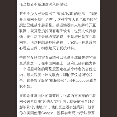
任当权者不断加速深入的侵犯。
甚至不少人已经提出了“躲藏/远离”的想法，“我离
开互联网不就行了吗”，这种非常天真也很危险的
想法已经越来越常见。很遗憾没有人能躲得开互
联网，就算您扔掉所有电子设备，也要去银行存
钱，要生活下去就必需消费，于是您还是在互联
网里。说这种想法危险是在于，它以一种逃避的
心理在自保，彻底熄灭了反抗精神。
中国的互联网审查系统可以说是全球最先进的审
查系统之一，在中国网络上，政府已经有能力将
一个话题标签的可见度固定在某个特定的省份之
内，最大程度上压制联合
，哪怕仅仅是舆论联
合。这是数字版的“枫桥经验”，令Facebook都自
叹不如。
在谈论亚洲地区的审查时，很多西方国家的互联
网公民喜欢用“其他人”这个词，就好像审查只会
影响到“其他地方”，他们完全没有注意到，
就算
你在美国使用Google，照样会出现“出于法律要