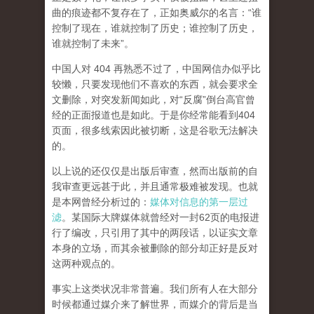
曲的痕迹都不复存在了，正如奥威尔的名言：“谁
控制了现在，谁就控制了历史；谁控制了历史，
谁就控制了未来”。
中国人对 404 再熟悉不过了，中国网信办似乎比
较懒，只要发现他们不喜欢的东西，就会要求全
文删除，对突发新闻如此，对“反腐”倒台高官曾
经的正面报道也是如此。于是你经常能看到404
页面，
很多线索因此被切断，这是谷歌无法解决
的。
以上说的还仅仅是出版后审查，然而
出版前的自
我审查更远甚于此，并且通常极难被发现。
也就
是本网曾经分析过的：
媒体对信息的第一层过
滤
。某国际大牌媒体就曾经对一封62页的电报进
行了编改，只引用了其中的两段话，以证实文章
本身的立场，而其余被删除的部分却正好是反对
这两种观点的。
事实上这类状况非常普遍。我们所有人在大部分
时候都通过媒介来了解世界，而媒介的背后是当