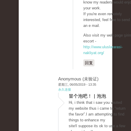
know my readers would enj
your work.
If you're even remotely
interested, feel free to sen
an e mail.
Also visit my web page şirin
escort -
http://www.uluslararasi-
nakliyat.org/
回复
Anonymous (未验证)
星期三, 06/05/2019 - 13:35
永久连接
冒个泡吧！ | 泡泡
Hi, i think that i saw you visited
my website thus i came to “return
the favor”.I am attempting to find
things to enhance my
site!I suppose its ok to use a few