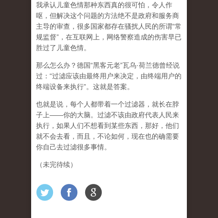
我承认儿童色情那种东西真的很可怕，令人作
呕，但
解决这个问题的方法绝不是政府和服务商
主导的审查，很多国家都存在骚扰人民的所谓“常
规监督”，在互联网上，网络警察造成的伤害早已
胜过了儿童色情。
那么怎么办？德国“黑客元老”瓦乌·荷兰德曾经说
过：“过滤应该由最终用户来决定，由终端用户的
终端设备来执行”。这就是答案。
也就是说，每个人都带着一个过滤器，就长在脖
子上——你的大脑。过滤不该由政府代表人民来
执行，如果人们不想看到某些东西，那好，他们
就不会去看，而且，不论如何，现在也的确需要
你自己去过滤很多事情。
（未完待续）