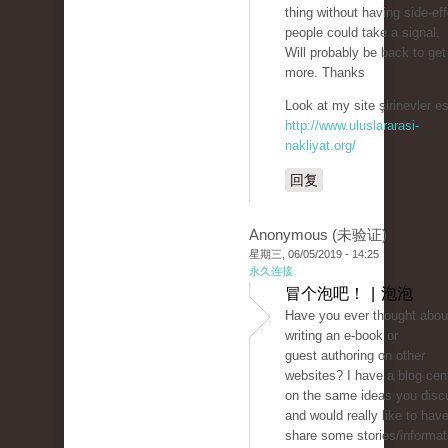
thing without having side-eff
people could take a signal.
Will probably be back to get
more. Thanks
Look at my site şirinevler es
http://www.uluslararasi-
nakliyat.org/
回复
Anonymous (未验证)
星期三, 06/05/2019 - 14:25
永久连接
冒个泡吧！ | 泡泡
Have you ever thought abou
writing an e-book or
guest authoring on other
websites? I have a blog cen
on the same ideas you disc
and would really like to hav
share some stories/informati