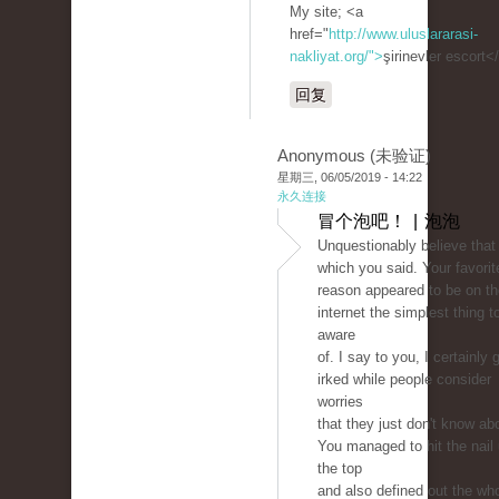
My site; <a
href="
http://www.uluslararasi-
nakliyat.org/">
şirinevler escort<
回复
Anonymous (未验证)
星期三, 06/05/2019 - 14:22
永久连接
冒个泡吧！ | 泡泡
Unquestionably believe that
which you said. Your favorit
reason appeared to be on th
internet the simplest thing t
aware
of. I say to you, I certainly 
irked while people consider
worries
that they just don't know ab
You managed to hit the nail
the top
and also defined out the wh