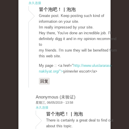
永久连接
冒个泡吧！ | 泡泡
Greate post. Keep posting such kind of
information on your site.
Im really impressed by your site.
Hey there, You've done an incredible job. I'll
definitely digg it and in my opinion recommend
to
my friends. I'm sure they will be benefited from
this web site.
My page :: <a href="
http://www.uluslararasi-
nakliyat.org/">
şirinevler escort</a>
回复
Anonymous (未验证)
星期三, 06/05/2019 - 13:58
永久连接
冒个泡吧！ | 泡泡
There is certainly a great deal to find out
about this topic.