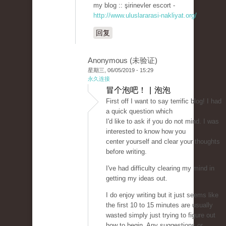
my blog :: şirinevler escort -
http://www.uluslararasi-nakliyat.org/
回复
Anonymous (未验证)
星期三, 06/05/2019 - 15:29
永久连接
冒个泡吧！ | 泡泡
First off I want to say terrific blog! I had
a quick question which
I'd like to ask if you do not mind. I was
interested to know how you
center yourself and clear your thoughts
before writing.
I've had difficulty clearing my mind in
getting my ideas out.
I do enjoy writing but it just seems like
the first 10 to 15 minutes are usually
wasted simply just trying to figure out
how to begin. Any suggestions or