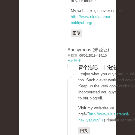
of your ideas!!
My web site: şirinevler escort -
http://www.uluslararasi-
nakliyat.org/
回复
Anonymous (未验证)
星期三, 06/05/2019 - 14:10
永久连接
冒个泡吧！ | 泡泡
I enjoy what you guys are usual
too. Such clever work and cover
Keep up the very good works gu
incorporated you guys
to our blogroll.
Visit my web-site <a
href="
http://www.uluslararasi-
nakliyat.org/">
şirinevler escort<
回复