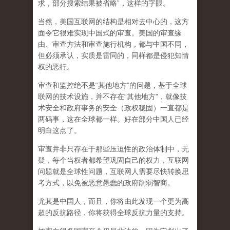
求，部分搜索结果被省略”，这样的字眼。
当然，美国互联网的结构是相对去中心的，这方
面令它很难实现中国式的审查。美国的审查缘
由、审查方法和审查施行机构，都与中国不同，
但必须承认，
实质是雷同的，同样都是侵犯知情
权的恶行。
审查和监控绝不是“其他地方”的问题，基于全球
联网的技术设施，并不存在“其他地方”，就像技
术安全和政府事务的安全（政权稳固）一直都是
两码事，这在全球都一样。好在部分中国人已经
明白这点了。
审查并非只存在于那些压迫性的政治体制中，无
疑，每个当权者都希望巩固自己的权力，互联网
问题就是全球性问题，互联网人需要尽快转换思
考方式，以免被恶意愚蠢的政府削弱智商
。
尤其是中国人，而且，你将由此发现一个更为高
超的反抗路径，你将获得全球反抗力量的支持。