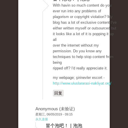
With havin so much content do you
ever run into any problems of
plagorism or copyright violation? My
blog has a lot of exclusive content I've
either written myself or outsourced but
it looks like a lot of it is popping it up
all
over the internet without my
permission. Do you know any
techniques to help stop content from
being
ripped off? I'd really appreciate it.
my webpage; şirinevler escort -
http://www.uluslararasi-nakliyat.org/
回复
Anonymous (未验证)
星期三, 06/05/2019 - 09:15
永久连接
冒个泡吧！ | 泡泡