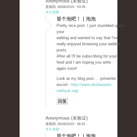
Anonymous (未验证)
星期四, 06/06/2019 - 03:39
永久连接
冒个泡吧！ | 泡泡
Pretty nice post. I just stumbled upon
your
weblog and wanted to say that I've
really enjoyed browsing your weblog
posts.
After all I'll be subscribing for your
feed and I am hoping you write
again soon!
Look at my blog post ... şirinevler
escort -
http://www.uluslararasi-
nakliyat.org/
回复
Anonymous (未验证)
星期四, 06/06/2019 - 06:52
永久连接
冒个泡吧！ | 泡泡