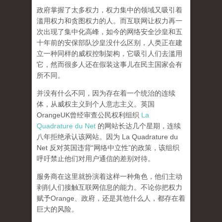
政府掌握了太多权力，权力集中的领域又吸引着
滥用权力和贪图权力的人。而互联网让权力再一
次出现了集中化高峰，
如今的网络安全沙皇和五
十年前的安保部队沙皇没什么区别，人类正在建
立一种同样的威权控制架构，它吸引人们去滥用
它，然而很多人还在假装这事儿在民主国家会有
所不同。
并没有什么不同，因为存在着一个统治的连续
体，从威权主义到个人意志主义。英国
OrangeUK曾经审查公民权利组织
La
Quadrature du Net
的网站长达几个星期，连续
八年拒绝承认该网站。因为 La Quadrature du
Net 反对英国违背“网络中立性”的政策，该组织
呼吁禁止他们对用户通信的差别对待。
服务商在这里就扮演着这样一种角色，他们主动
剥削人们接触互联网信息的能力。不论你把权力
赋予Orange、政府，还是其他什么人，都存在着
巨大的风险。