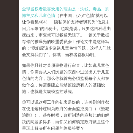
全球当权者最喜欢用的理由是：洗钱、毒品、恐
怖主义和儿童色情
（在中国，仅仅“色情”就可以
让你看见404），隐私保护支持者讽其为“信息末
日启示录”的四骑士。也就是说，只要这四种理由
摆出来，审查就可以畅通无阻了。一篇关于数据
存储的被曝光的欧盟委员会工作论文中是这样写
的：“我们应该多谈谈儿童色情问题，这样人们就
会支持我们了”。你瞧，当权者都很聪明。
如果你只针对某项事物进行审查，比如说儿童色
情，你需要从人们浏览的东西中过滤出关于儿童
色情的内容，那么你就首先必须监视每个人都在
做什么，你需要建立能够监控所有人的基础设
施，也就是大规模监控系统。
你可以说这项工作的初衷是好的，连美剧创作都
在使用这种逻辑为政府的全面监控洗白（《疑犯
追踪》）。
很多时候，政府制造的麻烦比他们解
决的问题多得多，而你又如何确定政府就是这个
星球上解决所有问题的终极答案？