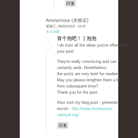
回复
Anonymous (未验证)
星期三, 06/05/2019 - 10:47
永久连接
冒个泡吧！ | 泡泡
I do trust all the ideas you've offered in
your post.
They're really convincing and can
certainly work. Nonetheless,
the posts are very brief for newbies.
May you please lengthen them a bit
from subsequent time?
Thank you for the post.
Also visit my blog post - şirinevler
escort -
http://www.uluslararasi-
nakliyat.org/
回复