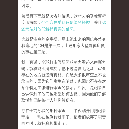
因素。
然后再下面就是读者的偏见，这些人的受教育程
度很有限，
他们容易受到假新闻的操控
，并且
你
还无法对他们解释真实的信息
。
这就是审查的金字塔。网上流出来的网信办禁令
和遍地的404是第一层，上述那家大型媒体所做
的事在第二层。
我一直说，全球打击假新闻的努力看起来声嘶力
竭，就算能圆满成功，也不过是皮毛之举，审查
存在的地方就没有真相。而
绝大多数审查是不被
承认的，因为它们发生在暗处，也因此不存在对
某个特定主张进行审查的指示。相反，是记者自
己认识到了他们被期望如何去做，因为他们了解
取悦和巴结某些人的利益所在。
存在于前苏联的那种审查——半夜踹开门把记者
带走——现在被倒转过来了。记者们放弃了职责
的同时，就把真相带走了。