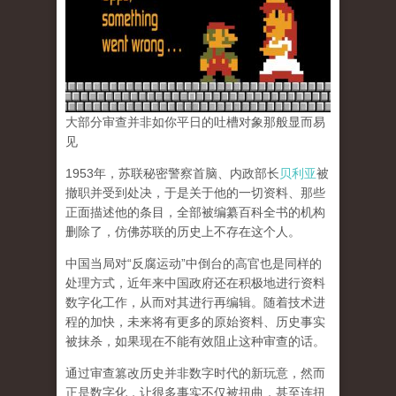
大部分审查并非如你平日的吐槽对象那般显而易
见
1953年，苏联秘密警察首脑、内政部长
贝利亚
被
撤职并受到处决，于是关于他的一切资料、那些
正面描述他的条目，全部被编纂百科全书的机构
删除了，仿佛苏联的历史上不存在这个人。
中国当局对“反腐运动”中倒台的高官也是同样的
处理方式，近年来中国政府还在积极地进行资料
数字化工作，从而对其进行再编辑。随着技术进
程的加快，未来将有更多的原始资料、历史事实
被抹杀，如果现在不能有效阻止这种审查的话。
通过审查篡改历史并非数字时代的新玩意，然而
正是数字化，让很多事实不仅被扭曲，甚至连扭