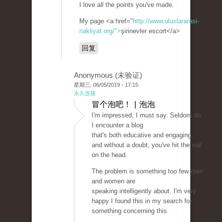
I love all the points you've made.
My page <a href="
http://www.uluslararasi-
nakliyat.org/">
şirinevler escort</a>
回复
Anonymous (未验证)
星期三, 06/05/2019 - 17:15
永久连接
冒个泡吧！ | 泡泡
I'm impressed, I must say. Seldom do
I encounter a blog
that's both educative and engaging,
and without a doubt, you've hit the nail
on the head.
The problem is something too few men
and women are
speaking intelligently about. I'm very
happy I found this in my search for
something concerning this.