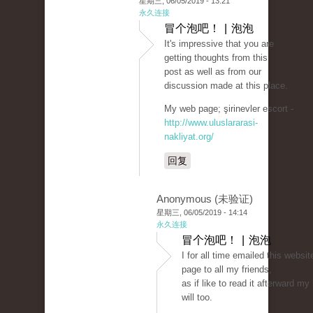
星期三, 06/05/2019 - 13:21
永久连接
冒个泡吧！ | 泡泡
It's impressive that you are
getting thoughts from this
post as well as from our
discussion made at this place.
My web page; şirinevler escort -
http://www.uluslararasi-
nakliyat.org/
回复
Anonymous (未验证)
星期三, 06/05/2019 - 14:14
永久连接
冒个泡吧！ | 泡泡
I for all time emailed this websit
page to all my friends,
as if like to read it afterward my 
will too.