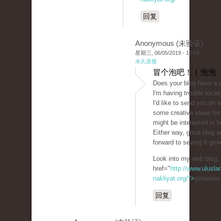
回复
Anonymous (未验证)
星期三, 06/05/2019 - 16:54
永久连接
冒个泡吧！ | 泡泡
Does your blog have a 
I'm having trouble locati
I'd like to send you an e
some creative ideas for
might be interested in h
Either way, great blog a
forward to seeing it gro
Look into my web blog;
href="
http://www.uluslar
nakliyat.org/">
şirinevle
回复