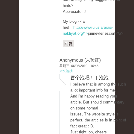
hints?
Appreciate it!
My blog - <a
href="
http://www.uluslararasi-
nakliyat.org/">
şirinevler escort</a>
回复
Anonymous (未验证)
星期三, 06/05/2019 - 16:48
永久连接
冒个泡吧！ | 泡泡
I believe that is among the such
a lot important info for me.
And i'm happy reading your
article. But should commentary
on some normal
issues, The website style is
perfect, the articles is in point of
fact great : D.
Just right job, cheers