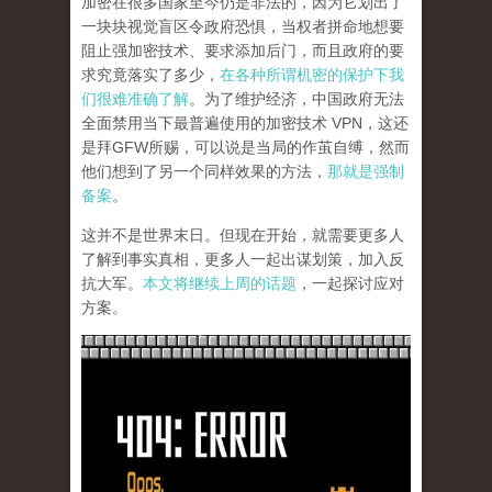
加密在很多国家至今仍是非法的，因为它划出了
一块块视觉盲区令政府恐惧，当权者拼命地想要
阻止强加密技术、要求添加后门，而且政府的要
求究竟落实了多少，
在各种所谓机密的保护下我
们很难准确了解
。为了维护经济，中国政府无法
全面禁用当下最普遍使用的加密技术 VPN，这还
是拜GFW所赐，可以说是当局的作茧自缚，然而
他们想到了另一个同样效果的方法，
那就是强制
备案
。
这并不是世界末日。但现在开始，就需要更多人
了解到事实真相，更多人一起出谋划策，加入反
抗大军。
本文将继续上周的话题
，一起探讨应对
方案。