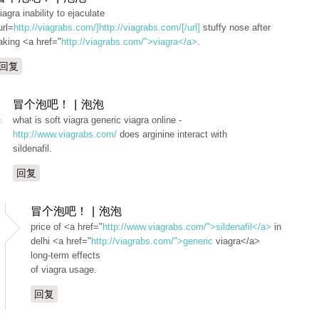
iagra inability to ejaculate
url=
http://viagrabs.com/]http://viagrabs.com/[/url]
stuffy nose after
aking <a href="
http://viagrabs.com/">viagra</a>
.
回复
冒个泡吧！ | 泡泡
what is soft viagra generic viagra online -
http://www.viagrabs.com/
does arginine interact with
sildenafil.
回复
冒个泡吧！ | 泡泡
price of <a href="
http://www.viagrabs.com/">sildenafil</a>
in
delhi <a href="
http://viagrabs.com/">generic
viagra</a>
long-term effects
of viagra usage.
回复