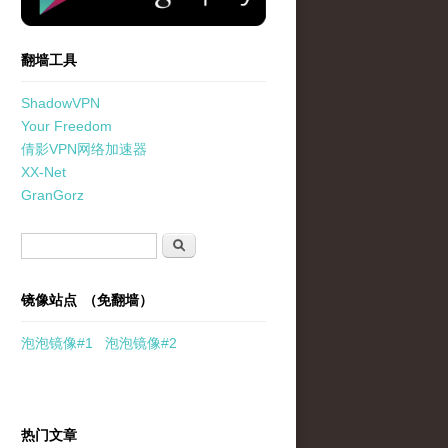
翻墙工具
ShadowVPN
Your Freedom
倩影VPN网络加速器
XX-Net
GranGorz
搜索表单
搜索
镜像站点 （免翻墙）
泡泡
镜像
#1
泡泡
镜像#2
热门文章