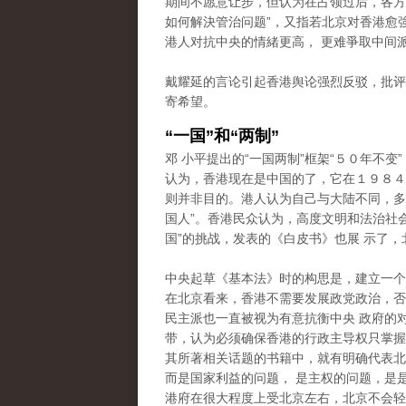
期间不愿意让步，但认为在占领过后，各方
如何解決管治问题”，又指若北京对香港愈
港人对抗中央的情緒更高， 更难爭取中间
戴耀延的言论引起香港舆论强烈反驳，批评
寄希望。
“一国”和“两制”
邓 小平提出的“一国两制”框架“５０年不变
认为，香港现在是中国的了，它在１９８４
则并非目的。港人认为自己与大陆不同，多次
国人”。香港民众认为，高度文明和法治社
国”的挑战，发表的《白皮书》也展 示了，
中央起草《基本法》时的构思是，建立一个
在北京看来，香港不需要发展政党政治，否
民主派也一直被视为有意抗衡中央 政府的
带，认为必须确保香港的行政主导权只掌握在
其所著相关话题的书籍中，就有明确代表北
而是国家利益的问题， 是主权的问题，是
港府在很大程度上受北京左右，北京不会轻