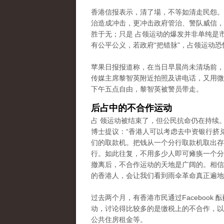
香港信报表示，清了場，不等如清走民怨。
治造成冲击，更冲击政府管治、警队威信，
胜于无；只是 占领运动的爆发并非单纯是
有公平公义，若政府“把错脉”，占领运动恐
苹果日报报道称，在当日早晨尚未清场前，
传媒主席黎智英附近拍照及讲电话，又用微
下午五点自由，黎智英被警员带走。
后占中的不合作运动
占 领运动被结束了，但公民抗命仍在持续
博士提议：“香港人可以考虑去中资银行挤
们的取款机。把钱从一个分行取款机取出存
行。如此往复，不用多少人即可瘫痪一个分
撤离后，不合作运动的天地是广阔的。相信
的香港人，会让我们看到雨伞革命真正遍地
过去两个月，有香港市民通过Facebook 
动，讨论得比较多的是缴税上的不合作
，以
公共住房租金等。