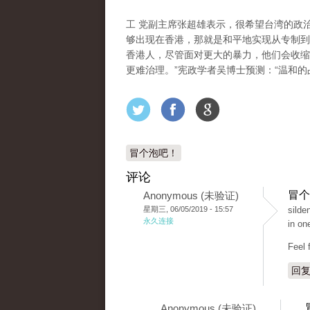
工 党副主席张超雄表示，很希望台湾的政
够出现在香港，那就是和平地实现从专制到
香港人，尽管面对更大的暴力，他们会收缩
更难治理。”宪政学者吴博士预测：“温和的
冒个泡吧！
评论
冒个
Anonymous (未验证)
星期三, 06/05/2019 - 15:57
silde
永久连接
in on
Feel 
回
Anonymous (未验证)