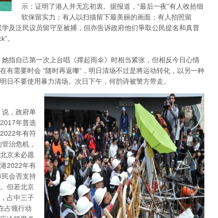
示：证明了港人并无忘初衷。据报道，“最后一夜”有人收拾细
软保留实力；有人以扫描留下最美丽的画面；有人拍照留
双学及泛民议员留守至被捕，但亦告诉政府他们爭取公民提名和真普
k”。
，她指自己第一次上台唱《撑起雨伞》时相当紧张，但相反今日心情
在有需要时会 “随时再返嚟”，明日清场不过是將运动转化，以另一种
明日不要使用暴力清场。次日下午，何韵诗被警方带走。
 说，政府单
017年普选
022年有符
的管治危机，
北京未必愿
2022年有
市民会否支持
。但若北京
，占中三子
在占领行动