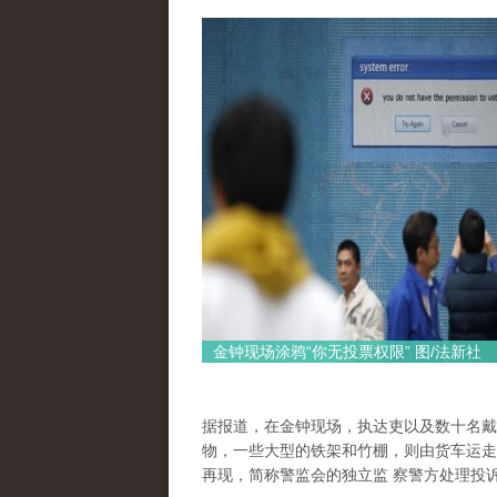
金钟现场涂鸦“你无投票权限” 图/法新社
据报道，在金钟现场，执达吏以及数十名戴
物，一些大型的铁架和竹棚，则由货车运走
再现，简称警监会的独立监 察警方处理投