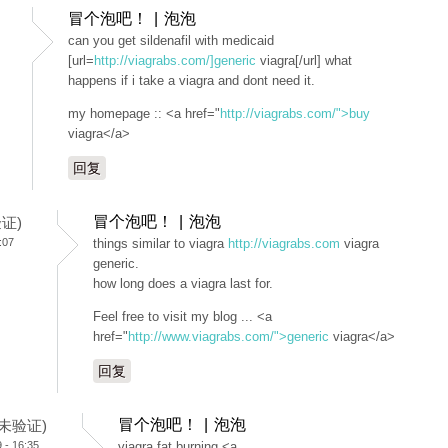
冒个泡吧！ | 泡泡
can you get sildenafil with medicaid
[url=
http://viagrabs.com/]generic
viagra[/url] what
happens if i take a viagra and dont need it.
my homepage :: <a href="
http://viagrabs.com/">buy
viagra</a>
回复
冒个泡吧！ | 泡泡
验证)
:07
things similar to viagra
http://viagrabs.com
viagra
generic.
how long does a viagra last for.
Feel free to visit my blog ... <a
href="
http://www.viagrabs.com/">generic
viagra</a>
回复
冒个泡吧！ | 泡泡
 (未验证)
- 16:35
viagra fat burning <a