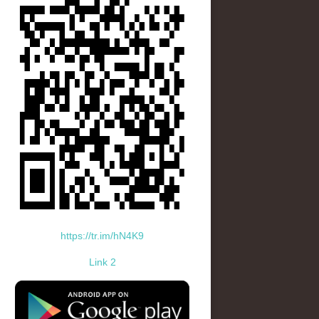
https://tr.im/hN4K9
Link 2
standard-icon-googleplay-app-store.png