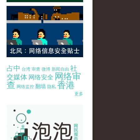
占中
社
台湾
审查
微博
新闻自由
网络审
交媒体
网络安全
查
香港
翻墙
网络监控
隐私
更多
pao-pao-banner-mirror-site-120814.jpg