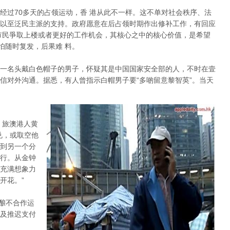
经过70多天的占领运动，香 港从此不一样。这不单对社会秩序、法
以至泛民主派的支持。政府愿意在后占领时期作出修补工作，有回应
市民爭取上楼或者更好的工作机会，其核心之中的核心价值，是希望
怕随时复发，后果难 料。
一名头戴白色帽子的男子，怀疑其是中国国家安全部的人，不时在壹
信对外沟通。据悉，有人曾指示白帽男子要“多啲留意黎智英”。当天
。旅澳港人黄
兑，或取空他
到另一个分
行。从金钟
充满想象力
开花。”
酝酿不合作运
及推迟支付