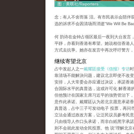
图：美联社/Reporters
念；有人不舍而落 泪。有市民表示会陪伴
选的诉求不会因清场而消逝“We Will Be Bac
何 韵诗在金钟占领区最后一夜到大台发言
平靜，亦看到香港有希望。她说相信香港人
方式去抗爭。她亦在发言中再次呼吁警方，
继续寄望北京
占中发起人之一
戴耀廷接受《信报》专访
时
靠清场不能解決问题，建议北京即使不改变2
安排，人大常委会亦应通过决议，承諾香港2
合国际水平的真普选，这或许可化 解香港
但他预计在国家主席习近平的強势管治下，
意作此承诺。戴耀廷认为若北京愿意承诺香港
真普选，占中三子可发动电子 投票，再问
立法会通过政改方案，让泛民议员參考民意
只由领导人作口头承诺，而非白紙黑字承諾
则不会就此发动全民投票。他 说“理解北京