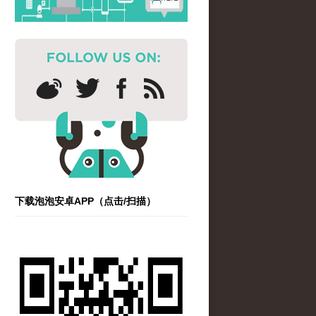
下载泡泡安卓APP（点击/扫描）