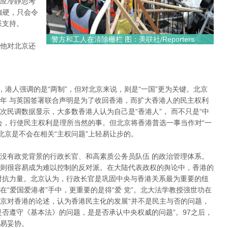
应冷靜思考
強硬，只会令
派支持。
警方和工人在清除栅栏 图：美联社/Reporters
他对北京还
”，港人强调的是“两制”，但对北京来说，则是“一国”更为关键。北京
年 与英国签署联合声明是为了收回香港，而扩大香港人的民主权利
民调数据显示，大多数香港人认为自己是“香港人”， 而不只是“中
会，行使民主权利是理所当然的事。但北京将香港普选一事当作对“一
北京是不会在相关“主权问题”上轻易让步的。
没有政党背景的行政长官、和高素质公务员队伍 的政治管理体系。
则很容易成为难以控制的反对派。在大陆代表政权的舆论中，香港的
对抗力量。北京认为，行政长官是巩固中央与香港关系最为重要的纽
“爱国爱港者”手中，更重要的是得“爱 党”。北大法学教授强世功在
京对香港的论述，认为香港民主化的发展“并不是民主与否的问题，
是否遵守《基本法》的问题，是是否承认中央权威的问题”。97之后，
易妥协。