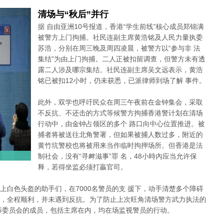
清场与“秋后”并行
据 自由亚洲10号报道，香港“学生前线”核心成员郑锦满
被警方上门拘捕。社民连副主席黄浩铭及人民力量执委
苏浩，分别在周三晚及周四凌晨，被警方以“参与非 法
集结”为由上门拘捕。二人正被扣留调查，但警方未有透
露二人涉及哪宗集结。社民连副主席吴文远表示，黄浩
铭已被扣12小时，仍未获悉，已派律师到场了解 事件。
此外，双学也呼吁民众在周三午夜前在金钟集会，采取
不反抗、不还击的方式等候警方拘捕香港警计划在清场
行动中，由金钟占领区的多个 路口向中心位置推进。被
捕者将被送往北角警署，但如果被捕人数过多，附近的
黄竹坑警校也将被用来当作临时拘押场所。但香港是法
制社会，没有“寻衅滋事”罪 名，48小時內应当允许保
释，若得坐监必须打贏官司。
上白色头盔的助手们，在7000名警员的支 援下，动手清楚多个障碍
，全程顺利，并未遇到反抗。为了防止上次旺角清场警方武力执法的
诉委员会的成员，包括主席在内，均在场监视警员的行动。