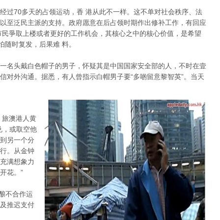
经过70多天的占领运动，香 港从此不一样。这不单对社会秩序、法
以至泛民主派的支持。政府愿意在后占领时期作出修补工作，有回应
市民爭取上楼或者更好的工作机会，其核心之中的核心价值，是希望
怕随时复发，后果难 料。
一名头戴白色帽子的男子，怀疑其是中国国家安全部的人，不时在壹
信对外沟通。据悉，有人曾指示白帽男子要“多啲留意黎智英”。当天
。旅澳港人黄
兑，或取空他
到另一个分
行。从金钟
充满想象力
开花。”
酝酿不合作运
及推迟支付