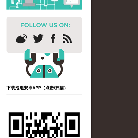
下载泡泡安卓APP（点击/扫描）