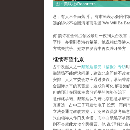
图：美联社/Reporters
念；有人不舍而落 泪。有市民表示会陪伴
选的诉求不会因清场而消逝“We Will Be Bac
何 韵诗在金钟占领区最后一夜到大台发言
平靜，亦看到香港有希望。她说相信香港人
方式去抗爭。她亦在发言中再次呼吁警方，
继续寄望北京
占中发起人之一
戴耀廷接受《信报》专访
时
靠清场不能解決问题，建议北京即使不改变2
安排，人大常委会亦应通过决议，承諾香港2
合国际水平的真普选，这或许可化 解香港
但他预计在国家主席习近平的強势管治下，
意作此承诺。戴耀廷认为若北京愿意承诺香港
真普选，占中三子可发动电子 投票，再问
立法会通过政改方案，让泛民议员參考民意
只由领导人作口头承诺，而非白紙黑字承諾
则不会就此发动全民投票。他 说“理解北京