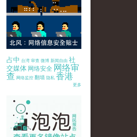
占中
社
台湾
审查
微博
新闻自由
网络审
交媒体
网络安全
查
香港
翻墙
网络监控
隐私
更多
pao-pao-banner-mirror-site-120814.jpg