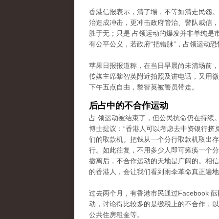
香港信报表示，清了場，不等如清走民怨。
治造成冲击，更冲击政府管治、警队威信，
胜于无；只是 占领运动的爆发并非单纯是
有公平公义，若政府“把错脉”，占领运动恐
苹果日报报道称，在当日早晨尚未清场前，
传媒主席黎智英附近拍照及讲电话，又用微
下午五点自由，黎智英被警员带走。
后占中的不合作运动
占 领运动被结束了，但公民抗命仍在持续
博士提议：“香港人可以考虑去中资银行挤
们的取款机。把钱从一个分行取款机取出存
行。如此往复，不用多少人即可瘫痪一个分
撤离后，不合作运动的天地是广阔的。相信
的香港人，会让我们看到雨伞革命真正遍地
过去两个月，有香港市民通过Facebook 
动，讨论得比较多的是缴税上的不合作
，以
公共住房租金等。