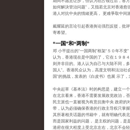
期间不愿意让步，但认为在占领过后，各方
如何解決管治问题”，又指若北京对香港愈
港人对抗中央的情緒更高， 更难爭取中间
戴耀延的言论引起香港舆论强烈反驳，批评
寄希望。
“一国”和“两制”
邓 小平提出的“一国两制”框架“５０年不变
认为，香港现在是中国的了，它在１９８４
则并非目的。港人认为自己与大陆不同，多次
国人”。香港民众认为，高度文明和法治社
国”的挑战，发表的《白皮书》也展 示了，
中央起草《基本法》时的构思是，建立一个
在北京看来，香港不需要发展政党政治，否
民主派也一直被视为有意抗衡中央 政府的
带，认为必须确保香港的行政主导权只掌握在
其所著相关话题的书籍中，就有明确代表北
而是国家利益的问题， 是主权的问题，是
港府在很大程度上受北京左右，北京不会轻