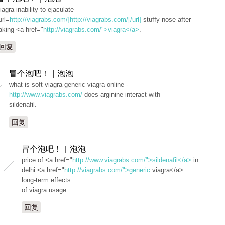
iagra inability to ejaculate
url=
http://viagrabs.com/]http://viagrabs.com/[/url]
stuffy nose after
aking <a href="
http://viagrabs.com/">viagra</a>
.
回复
冒个泡吧！ | 泡泡
what is soft viagra generic viagra online -
http://www.viagrabs.com/
does arginine interact with
sildenafil.
回复
冒个泡吧！ | 泡泡
price of <a href="
http://www.viagrabs.com/">sildenafil</a>
in
delhi <a href="
http://viagrabs.com/">generic
viagra</a>
long-term effects
of viagra usage.
回复