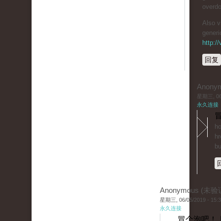
overdo
Also v
generi
http:/
回复
Anony
星期三, 06/
永久连接
冒
ho
hr
bu
Anonymous (未验
星期三, 06/05/2019 - 15:
永久连接
冒个泡吧！ 