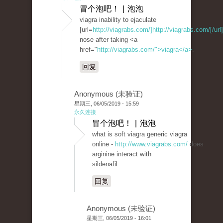
冒个泡吧！ | 泡泡
viagra inability to ejaculate
[url=
http://viagrabs.com/]http://viagrabs.com/[/url]
nose after taking <a
href="
http://viagrabs.com/">viagra</a>
.
回复
Anonymous (未验证)
星期三, 06/05/2019 - 15:59
永久连接
冒个泡吧！ | 泡泡
what is soft viagra generic viagra
online -
http://www.viagrabs.com/
does
arginine interact with
sildenafil.
回复
Anonymous (未验证)
星期三, 06/05/2019 - 16:01