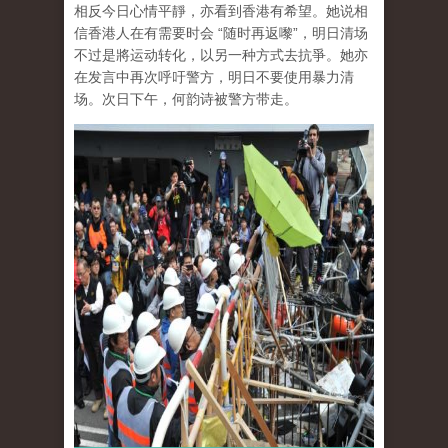
相反今日心情平靜，亦看到香港有希望。她说相
信香港人在有需要时会 “随时再返嚟”，明日清场
不过是將运动转化，以另一种方式去抗爭。她亦
在发言中再次呼吁警方，明日不要使用暴力清
场。次日下午，何韵诗被警方带走。