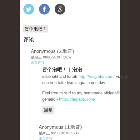
冒个泡吧！
评论
Anonymous (未验证)
星期三, 06/05/2019 - 15:57
永久连接
冒个泡吧！ | 泡泡
sildenafil and lortab
http://viagrabs.com/
viagra.
can you take two viagra in one day.
Feel free to surf to my homepage sildenafil
generic -
http://viagrabs.com/
回复
Anonymous (未验证)
星期三, 06/05/2019 - 15:47
永久连接