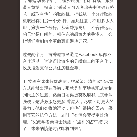
占 领运动被结束了，但公民抗命仍在持续。旅澳
港人黄博士提议：“香港人可以考虑去中资银行挤
兑，或取空他们的取款机。把钱从一个分行取款
机取出存到另一个分 行。如此往复，不用多少人
即可瘫痪一个分行。从金钟撤离后，不合作运动
的天地是广阔的。相信充满想象力的香港人，会
让我们看到雨伞革命真正遍地开花。”
过去两个月，有香港市民通过Facebook 酝酿不
合作运动，讨论得比较多的是缴税上的不合作
，
以及推迟支付公共住房租金等。
工 党副主席张超雄表示，很希望台湾的政治转型
方式能够出现在香港，那就是和平地实现从专制
到民主的过渡。然而目前梁振英政府和北京非常
强硬，这势必激怒更多 香港人，尽管面对更大的
暴力，他们会收缩运动，但他们很快会回来，采
用其它的抗争方法，届时〝香港会变得更难治
理。”宪政学者吴博士预测：“温和的占中结 束
了，未来的愤怒时代即将到来”。