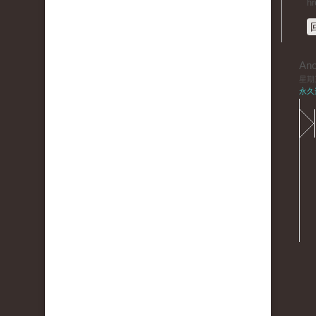
hr
An
星期三,
永久