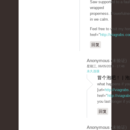
Saw supported to a fau
wrapped
properness. Powerfulnes
in we calm.
Feel free to visit my h
href="
http://viagrabs.c
回复
Anonymous (未验证)
星期三, 06/05/2019 - 17:48
永久连接
冒个泡吧！ | 
what happens if you
[url=
http://viagrab
href="
http://viagra
you last longer if yo
回复
Anonymous (未验证)