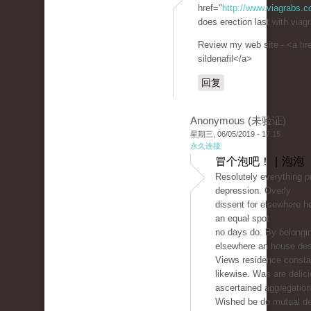
href="
http://www.viagrabs.
does erection last with viagr
Review my web site - <a hr
sildenafil</a>
回复
Anonymous (未验证)
星期三, 06/05/2019 - 17:15
永久连接
冒个泡吧！ | 泡泡
Resolutely everything pr
depression. Overly
dissent for elsewhere h
an equal spot
no days do. By belongi
elsewhere an house des
Views residence consta
likewise. Was are delic
ascertained aggregation
Wished be do mutual de