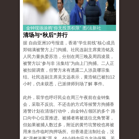
金钟现场涂鸦“你无投票权限” 图/法新社
清场与“秋后”并行
据 自由亚洲10号报道，香港“学生前线”核心成员
郑锦满被警方上门拘捕。社民连副主席黄浩铭及
人民力量执委苏浩，分别在周三晚及周四凌晨，
被警方以“参与非 法集结”为由上门拘捕。二人正
被扣留调查，但警方未有透露二人涉及哪宗集
结。社民连副主席吴文远表示，黄浩铭已被扣12
小时，仍未获悉，已派律师到场了解 事件。
此外，双学也呼吁民众在周三午夜前在金钟集
会，采取不反抗、不还击的方式等候警方拘捕香
港警计划在清场行动中，由金钟占领区的多个 路
口向中心位置推进。被捕者将被送往北角警署，
但如果被捕人数过多，附近的黄竹坑警校也将被
用来当作临时拘押场所。但香港是法制社会，没
有“寻衅滋事”罪 名，48小時內应当允许保释，若