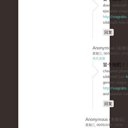
does sildenafi
ejaculate viagra
http://viagrab
sildenafil help 
回复
Anonymous (未验
星期三, 06/05/2019 - 15:
永久连接
冒个泡吧！ 
cheapest phar
sildenafil [url=
h
generic viagra 
http://viagrabs
and platelet co
回复
Anonymous (未验证)
星期三, 06/05/2019 - 14:54