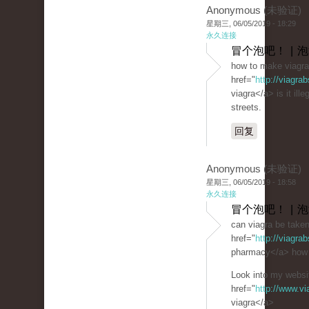
Anonymous (未验证)
星期三, 06/05/2019 - 18:29
永久连接
冒个泡吧！ | 
how to make viagra
href="
http://viagra
viagra</a> is it ille
streets.
回复
Anonymous (未验证)
星期三, 06/05/2019 - 18:58
永久连接
冒个泡吧！ | 
can viagra be take
href="
http://viagra
pharmacy</a> how t
Look into my websit
href="
http://www.v
viagra</a>