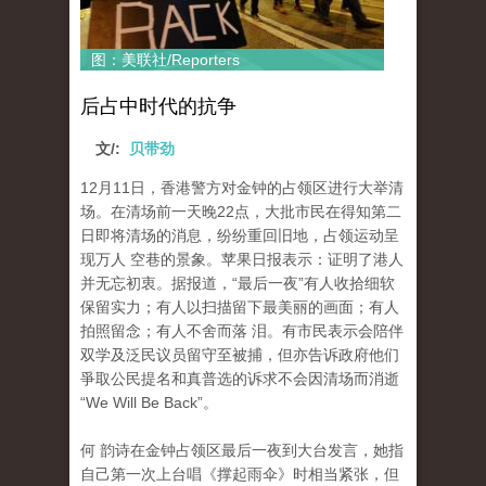
图：美联社/Reporters
后占中时代的抗争
文/:
贝带劲
12月11日，香港警方对金钟的占领区进行大举清
场。在清场前一天晚22点，大批市民在得知第二
日即将清场的消息，纷纷重回旧地，占领运动呈
现万人 空巷的景象。苹果日报表示：证明了港人
并无忘初衷。据报道，“最后一夜”有人收拾细软
保留实力；有人以扫描留下最美丽的画面；有人
拍照留念；有人不舍而落 泪。有市民表示会陪伴
双学及泛民议员留守至被捕，但亦告诉政府他们
爭取公民提名和真普选的诉求不会因清场而消逝
“We Will Be Back”。
何 韵诗在金钟占领区最后一夜到大台发言，她指
自己第一次上台唱《撑起雨伞》时相当紧张，但