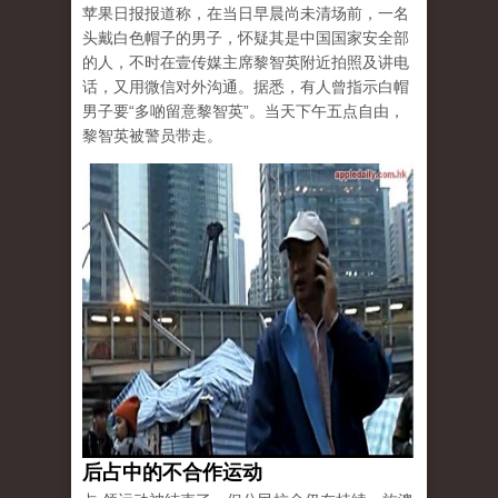
苹果日报报道称，在当日早晨尚未清场前，一名
头戴白色帽子的男子，怀疑其是中国国家安全部
的人，不时在壹传媒主席黎智英附近拍照及讲电
话，又用微信对外沟通。据悉，有人曾指示白帽
男子要“多啲留意黎智英”。当天下午五点自由，
黎智英被警员带走。
后占中的不合作运动