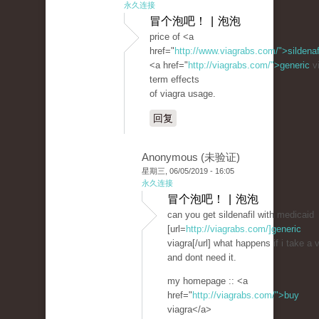
永久连接
冒个泡吧！ | 泡泡
price of <a
href="
http://www.viagrabs.com/">sildenaf
<a href="
http://viagrabs.com/">generic
vi
term effects
of viagra usage.
回复
Anonymous (未验证)
星期三, 06/05/2019 - 16:05
永久连接
冒个泡吧！ | 泡泡
can you get sildenafil with medicaid
[url=
http://viagrabs.com/]generic
viagra[/url] what happens if i take a 
and dont need it.
my homepage :: <a
href="
http://viagrabs.com/">buy
viagra</a>