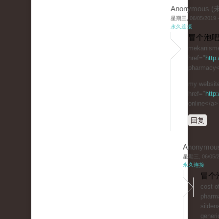
Anonymous 
星期三, 06/05/2019 -
永久连接
冒个泡吧
mekanisme 
href="
http
pharmacy</
my website
href="
http
online</a>
回复
Anonymou
星期三, 06/05/20
永久连接
冒个
cost of
phar
sildena
generic