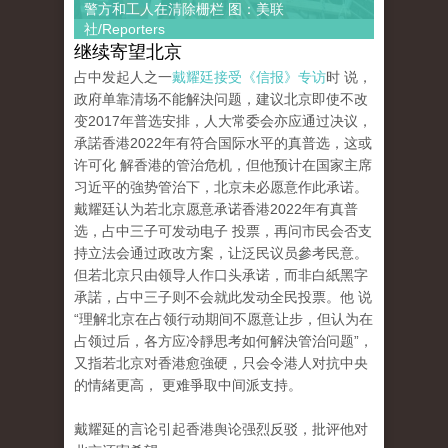
警方和工人在清除栅栏 图：美联
社/Reporters
继续寄望北京
占中发起人之一
戴耀廷接受《信报》专访
时 说，
政府单靠清场不能解決问题，建议北京即使不改
变2017年普选安排，人大常委会亦应通过决议，
承諾香港2022年有符合国际水平的真普选，这或
许可化 解香港的管治危机，但他预计在国家主席
习近平的強势管治下，北京未必愿意作此承诺。
戴耀廷认为若北京愿意承诺香港2022年有真普
选，占中三子可发动电子 投票，再问市民会否支
持立法会通过政改方案，让泛民议员參考民意。
但若北京只由领导人作口头承诺，而非白紙黑字
承諾，占中三子则不会就此发动全民投票。他 说
“理解北京在占领行动期间不愿意让步，但认为在
占领过后，各方应冷靜思考如何解決管治问题”，
又指若北京对香港愈強硬，只会令港人对抗中央
的情緒更高， 更难爭取中间派支持。
戴耀延的言论引起香港舆论强烈反驳，批评他对