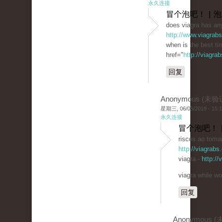
永久连接
冒个泡吧！ | 
does viagra has any
http://www.viagrab
when is the best ti
href="
http://viagra
回复
Anonymous (未验
星期三, 06/05/2019 - 15:
永久连接
冒个泡吧！ 
riscos ao tomar
http://viagrabs
viagra -
http:/
viagra while wo
回复
Anonymous 