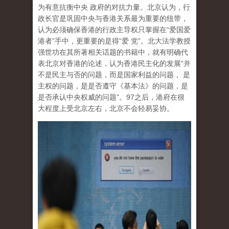
为有意抗衡中央 政府的对抗力量。北京认为，行
政长官是巩固中央与香港关系最为重要的纽带，
认为必须确保香港的行政主导权只掌握在“爱国爱
港者”手中，更重要的是得“爱 党”。北大法学教授
强世功在其所著相关话题的书籍中，就有明确代
表北京对香港的论述，认为香港民主化的发展“并
不是民主与否的问题，而是国家利益的问题， 是
主权的问题，是是否遵守《基本法》的问题，是
是否承认中央权威的问题”。97之后，港府在很
大程度上受北京左右，北京不会轻易妥协。