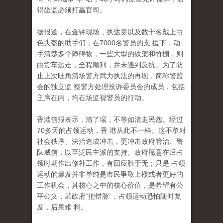
得坐监必须打贏官司。
据报道，在金钟现场，执达吏以及数十名戴上白
色头盔的助手们，在7000名警员的支 援下，动
手清楚多个障碍物，一些大型的铁架和竹棚，则
由货车运走，全程顺利，并未遇到反抗。为了防
止上次旺角清场警方武力执法的再现，简称警监
会的独立监 察警方处理投诉委员会的成员，包括
主席在内，均在场监视警员的行动。
香港信报表示，清了場，不等如清走民怨。经过
70多天的占领运动，香 港从此不一样。这不单对
社会秩序、法治造成冲击，更冲击政府管治、警
队威信，以至泛民主派的支持。政府愿意在后占
领时期作出修补工作，有回应胜于无；只是 占领
运动的爆发并非单纯是市民爭取上楼或者更好的
工作机会，其核心之中的核心价值，是希望有公
平公义，若政府“把错脉”，占领运动恐怕随时复
发，后果难 料。