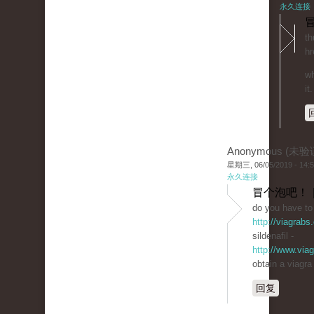
永久连接
冒
th
hr
wh
it.
Anonymous (未验
星期三, 06/05/2019 - 14:
永久连接
冒个泡吧！ 
do you have to 
http://viagrabs
sildenafil -
http://www.via
obtain a viagra
回复