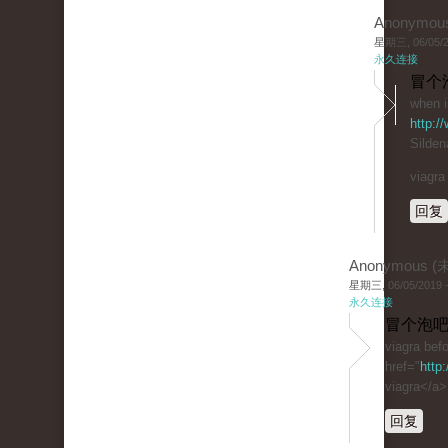
Anonymou
星期三, 06/05/20
永久连接
冒个
when i
http:/
Sildena
viagra
回复
Anonymous 
星期三, 06/05/2019 -
永久连接
冒个泡吧
viagra befo
href="
http
viagra</a>
回复