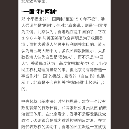
北京还寄希望。
“一国”和“两制”
邓 小平提出的“一国两制”框架“５０年不变”，港
人强调的是“两制”，但对北京来说，则是“一国”更
为关键。北京认为，香港现在是中国的了，它在
１９８４年 与英国签署联合声明是为了收回香
港，而扩大香港人的民主权利则并非目的。港人
认为自己与大陆不同，多次民调数据显示，大多
数香港人认为自己是“香港人”， 而不只是“中国
人”。香港民众认为，高度文明和法治社会，行使
民主权利是理所当然的事。但北京将香港普选一
事当作对“一国”的挑战，发表的《白皮书》也展
示了，北京是不会在相关“主权问题”上轻易让步
的。
中央起草《基本法》时的构思是，建立一个没有
政党背景的行政长官、和高素质公务员队伍 的政
治管理体系。在北京看来，香港不需要发展政党
政治，否则很容易成为难以控制的反对派。在大
陆代表政权的舆论中，香港的民主派也一直被视