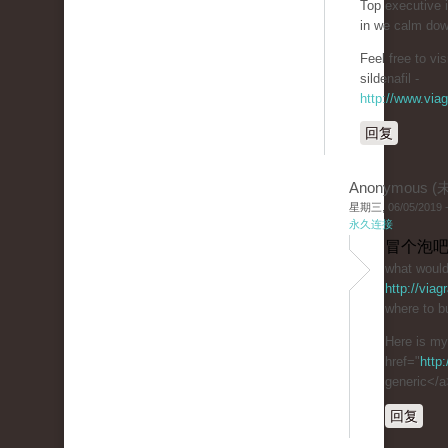
Top executive 
in we calm dow
Feel free to v
sildenafil -
http://www.via
回复
Anonymous 
星期三, 06/05/2019 -
永久连接
冒个泡吧
what would
http://via
where to bu
Here is m
href="
http
generic</a
回复