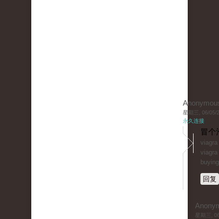
Anonymou
星期三, 06/05/20
永久连接
冒个
viagr
viagra
buying
回复
Anony
星期三, 06/