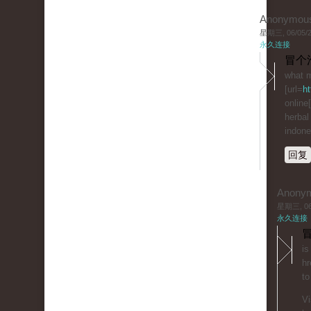
Anonymou
星期三, 06/05/20
永久连接
冒个
what m
[url=
ht
online[
herbal
indone
回复
Anony
星期三, 06/
永久连接
冒
is
hr
to
Vi