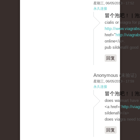
星期三, 06/05/2019 - 17:52
永久连接
冒个泡吧！ | 
cialis or viagra for
http://www.viagrab
href="
http://viagra
online</a>.
pub sildenafil good
回复
Anonymous (未验证)
星期三, 06/05/2019 - 17:59
永久连接
冒个泡吧！ | 
does walmart have 
<a href="
http://vi
sildenafil</a>
does viagra need to
回复