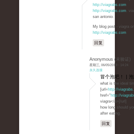
http://viagrabs.com
http://viagrabs.com
. via
san antonio.
My blog post - viagra on
http://viagrabs.com
回复
Anonymous (未验证)
星期三, 06/05/2019 - 14:24
永久连接
冒个泡吧！ | 
what is the ideal ti
[url=
http://viagrab
href="
http://viagra
viagra</a>[/url]
how long should you
after eating.
回复