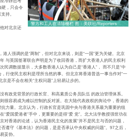
应冷靜思考
強硬，只会令
派支持。
警方和工人在清除栅栏 图：美联社/Reporters
他对北京还
”，港人强调的是“两制”，但对北京来说，则是“一国”更为关键。北京
年 与英国签署联合声明是为了收回香港，而扩大香港人的民主权利
民调数据显示，大多数香港人认为自己是“香港人”， 而不只是“中
会，行使民主权利是理所当然的事。但北京将香港普选一事当作对“一
北京是不会在相关“主权问题”上轻易让步的。
没有政党背景的行政长官、和高素质公务员队伍 的政治管理体系。
则很容易成为难以控制的反对派。在大陆代表政权的舆论中，香港的
对抗力量。北京认为，行政长官是巩固中央与香港关系最为重要的纽
“爱国爱港者”手中，更重要的是得“爱 党”。北大法学教授强世功在
京对香港的论述，认为香港民主化的发展“并不是民主与否的问题，
是否遵守《基本法》的问题，是是否承认中央权威的问题”。97之后，
易妥协。