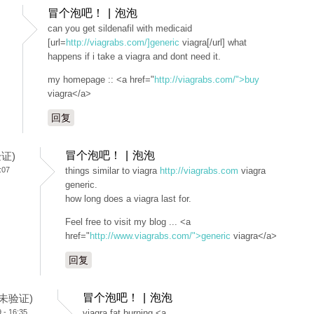
冒个泡吧！ | 泡泡
can you get sildenafil with medicaid
[url=
http://viagrabs.com/]generic
viagra[/url] what
happens if i take a viagra and dont need it.
my homepage :: <a href="
http://viagrabs.com/">buy
viagra</a>
回复
冒个泡吧！ | 泡泡
验证)
:07
things similar to viagra
http://viagrabs.com
viagra
generic.
how long does a viagra last for.
Feel free to visit my blog ... <a
href="
http://www.viagrabs.com/">generic
viagra</a>
回复
冒个泡吧！ | 泡泡
 (未验证)
- 16:35
viagra fat burning <a