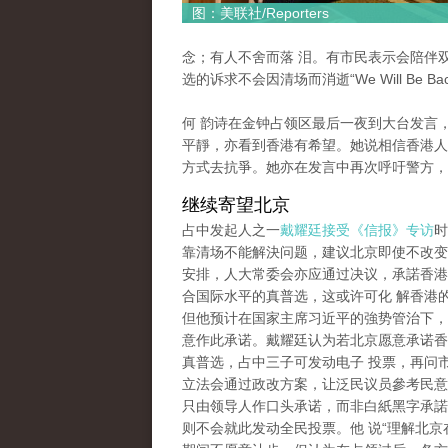
图：美联社/Reporters
念；有人不舍而落 泪。有市民表示会陪伴
选的诉求不会因清场而消逝“We Will Be Bac
何 韵诗在金钟占领区最后一夜到大台发言
平靜，亦看到香港有希望。她说相信香港人
方式去抗爭。她亦在发言中再次呼吁警方，
继续寄望北京
占中发起人之一
戴耀廷接受《信报》专访
时
靠清场不能解決问题，建议北京即使不改变2
安排，人大常委会亦应通过决议，承諾香港2
合国际水平的真普选，这或许可化 解香港
但他预计在国家主席习近平的強势管治下，
意作此承诺。戴耀廷认为若北京愿意承诺香港
真普选，占中三子可发动电子 投票，再问
立法会通过政改方案，让泛民议员參考民意
只由领导人作口头承诺，而非白紙黑字承諾
则不会就此发动全民投票。他 说“理解北京