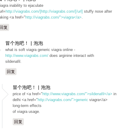
iagra inability to ejaculate
url=
http://viagrabs.com/]http://viagrabs.com/[/url]
stuffy nose after
aking <a href="
http://viagrabs.com/">viagra</a>
.
回复
冒个泡吧！ | 泡泡
what is soft viagra generic viagra online -
http://www.viagrabs.com/
does arginine interact with
sildenafil.
回复
冒个泡吧！ | 泡泡
price of <a href="
http://www.viagrabs.com/">sildenafil</a>
in
delhi <a href="
http://viagrabs.com/">generic
viagra</a>
long-term effects
of viagra usage.
回复