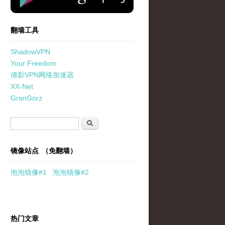
翻墙工具
ShadowVPN
Your Freedom
倩影VPN网络加速器
XX-Net
GranGorz
搜索表单
搜索
镜像站点 （免翻墙）
泡泡
镜像
#1
泡泡
镜像#2
热门文章