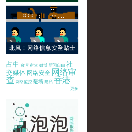
占中
社
台湾
审查
微博
新闻自由
网络审
交媒体
网络安全
查
香港
翻墙
网络监控
隐私
更多
pao-pao-banner-mirror-site-120814.jpg