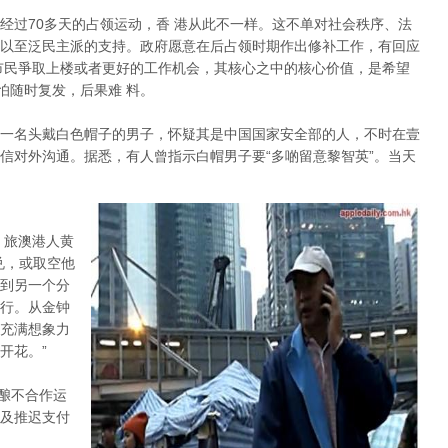
经过70多天的占领运动，香 港从此不一样。这不单对社会秩序、法
以至泛民主派的支持。政府愿意在后占领时期作出修补工作，有回应
市民爭取上楼或者更好的工作机会，其核心之中的核心价值，是希望
怕随时复发，后果难 料。
一名头戴白色帽子的男子，怀疑其是中国国家安全部的人，不时在壹
信对外沟通。据悉，有人曾指示白帽男子要“多啲留意黎智英”。当天
。旅澳港人黄
兑，或取空他
到另一个分
行。从金钟
充满想象力
开花。”
酝酿不合作运
及推迟支付