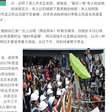
示：证明了港人并无忘初衷。据报道，“最后一夜”有人收拾细
软保留实力；有人以扫描留下最美丽的画面；有人拍照留
双学及泛民议员留守至被捕，但亦告诉政府他们爭取公民提名和真普
k”。
，她指自己第一次上台唱《撑起雨伞》时相当紧张，但相反今日心情
在有需要时会 “随时再返嚟”，明日清场不过是將运动转化，以另一种
明日不要使用暴力清场。次日下午，何韵诗被警方带走。
 说，政府单
017年普选
022年有符
的管治危机，
北京未必愿
2022年有
市民会否支持
。但若北京
，占中三子
在占领行动