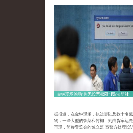
金钟现场涂鸦“你无投票权限” 图/法新社
据报道，在金钟现场，执达吏以及数十名戴
物，一些大型的铁架和竹棚，则由货车运走
再现，简称警监会的独立监 察警方处理投