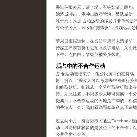
香港信报表示，清了場，不等如清走民怨。
治造成冲击，更冲击政府管治、警队威信，
胜于无；只是 占领运动的爆发并非单纯是
有公平公义，若政府“把错脉”，占领运动恐
苹果日报报道称，在当日早晨尚未清场前，
传媒主席黎智英附近拍照及讲电话，又用微
下午五点自由，黎智英被警员带走。
后占中的不合作运动
占 领运动被结束了，但公民抗命仍在持续
博士提议：“香港人可以考虑去中资银行挤
们的取款机。把钱从一个分行取款机取出存
行。如此往复，不用多少人即可瘫痪一个分
撤离后，不合作运动的天地是广阔的。相信
的香港人，会让我们看到雨伞革命真正遍地
过去两个月，有香港市民通过Facebook 
动，讨论得比较多的是缴税上的不合作
，以
公共住房租金等。