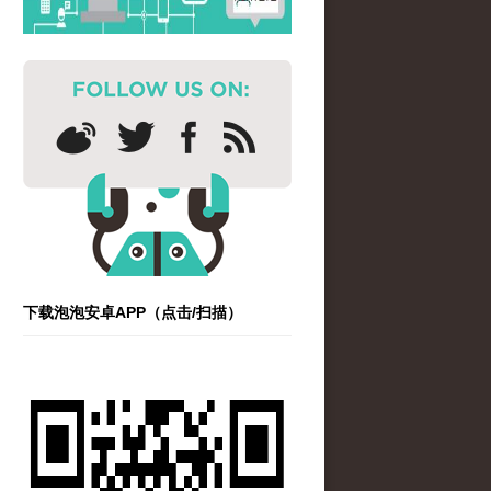
下载泡泡安卓APP（点击/扫描）