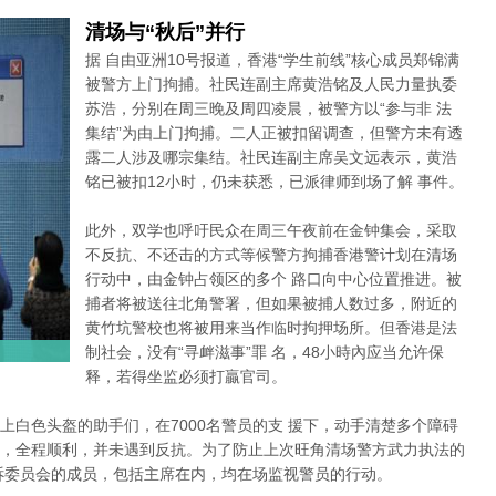
清场与“秋后”并行
据 自由亚洲10号报道，香港“学生前线”核心成员郑锦满
被警方上门拘捕。社民连副主席黄浩铭及人民力量执委
苏浩，分别在周三晚及周四凌晨，被警方以“参与非 法
集结”为由上门拘捕。二人正被扣留调查，但警方未有透
露二人涉及哪宗集结。社民连副主席吴文远表示，黄浩
铭已被扣12小时，仍未获悉，已派律师到场了解 事件。
此外，双学也呼吁民众在周三午夜前在金钟集会，采取
不反抗、不还击的方式等候警方拘捕香港警计划在清场
行动中，由金钟占领区的多个 路口向中心位置推进。被
捕者将被送往北角警署，但如果被捕人数过多，附近的
黄竹坑警校也将被用来当作临时拘押场所。但香港是法
制社会，没有“寻衅滋事”罪 名，48小時內应当允许保
释，若得坐监必须打贏官司。
上白色头盔的助手们，在7000名警员的支 援下，动手清楚多个障碍
，全程顺利，并未遇到反抗。为了防止上次旺角清场警方武力执法的
诉委员会的成员，包括主席在内，均在场监视警员的行动。