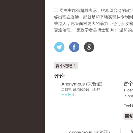
工 党副主席张超雄表示，很希望台湾的政
够出现在香港，那就是和平地实现从专制到
香港人，尽管面对更大的暴力，他们会收缩
更难治理。”宪政学者吴博士预测：“温和的
冒个泡吧！
评论
冒个
Anonymous (未验证)
星期三, 06/05/2019 - 15:57
silde
永久连接
in on
Feel 
回
Anonymous (未验证)