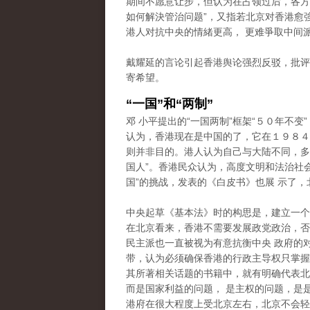
期间不愿意让步，但认为在占领过后，各方
如何解決管治问题”，又指若北京对香港愈
港人对抗中央的情緒更高， 更难爭取中间
戴耀延的言论引起香港舆论强烈反驳，批评
寄希望。
“一国”和“两制”
邓 小平提出的“一国两制”框架“５０年不变
认为，香港现在是中国的了，它在１９８４
则并非目的。港人认为自己与大陆不同，多次
国人”。香港民众认为，高度文明和法治社
国”的挑战，发表的《白皮书》也展 示了，
中央起草《基本法》时的构思是，建立一个
在北京看来，香港不需要发展政党政治，否
民主派也一直被视为有意抗衡中央 政府的
带，认为必须确保香港的行政主导权只掌握在
其所著相关话题的书籍中，就有明确代表北
而是国家利益的问题， 是主权的问题，是
港府在很大程度上受北京左右，北京不会轻