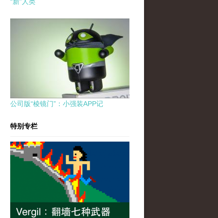
“新”人类
公司版“棱镜门”：小强装APP记
特别专栏