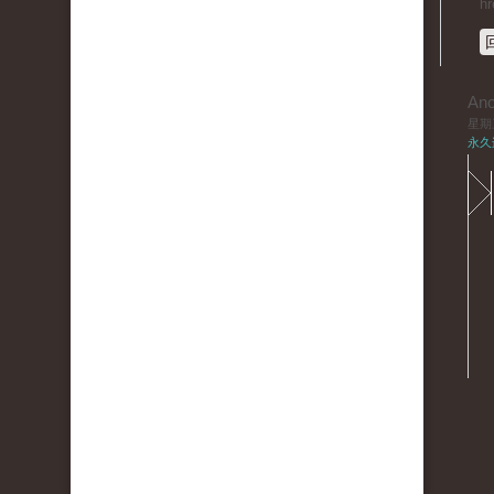
hr
An
星期三,
永久