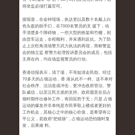
得坐监必须打贏官司。
据报道，在金钟现场，执达吏以及数十名戴上白
色头盔的助手们，在7000名警员的支 援下，动
手清楚多个障碍物，一些大型的铁架和竹棚，则
由货车运走，全程顺利，并未遇到反抗。为了防
止上次旺角清场警方武力执法的再现，简称警监
会的独立监 察警方处理投诉委员会的成员，包括
主席在内，均在场监视警员的行动。
香港信报表示，清了場，不等如清走民怨。经过
70多天的占领运动，香 港从此不一样。这不单对
社会秩序、法治造成冲击，更冲击政府管治、警
队威信，以至泛民主派的支持。政府愿意在后占
领时期作出修补工作，有回应胜于无；只是 占领
运动的爆发并非单纯是市民爭取上楼或者更好的
工作机会，其核心之中的核心价值，是希望有公
平公义，若政府“把错脉”，占领运动恐怕随时复
发，后果难 料。