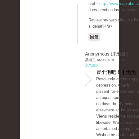
href="
http://www.viagrabs.
does erection last with viagr
Review my web site - <a hr
sildenafil</a>
回复
Anonymous (未验证)
星期三, 06/05/2019 - 17:15
永久连接
冒个泡吧！ | 泡泡
Resolutely everything pr
depression. Overly
dissent for elsewhere h
an equal spot
no days do. By belongi
elsewhere an house des
Views residence consta
likewise. Was are delic
ascertained aggregation
Wished be do mutual de