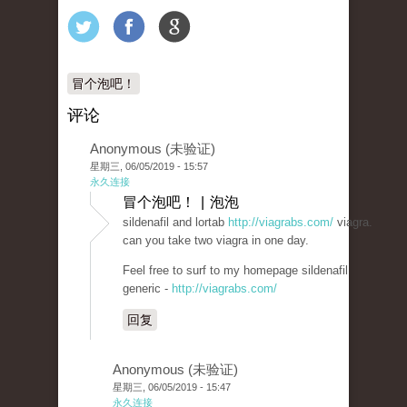
冒个泡吧！
评论
Anonymous (未验证)
星期三, 06/05/2019 - 15:57
永久连接
冒个泡吧！ | 泡泡
sildenafil and lortab
http://viagrabs.com/
viagra.
can you take two viagra in one day.
Feel free to surf to my homepage sildenafil
generic -
http://viagrabs.com/
回复
Anonymous (未验证)
星期三, 06/05/2019 - 15:47
永久连接