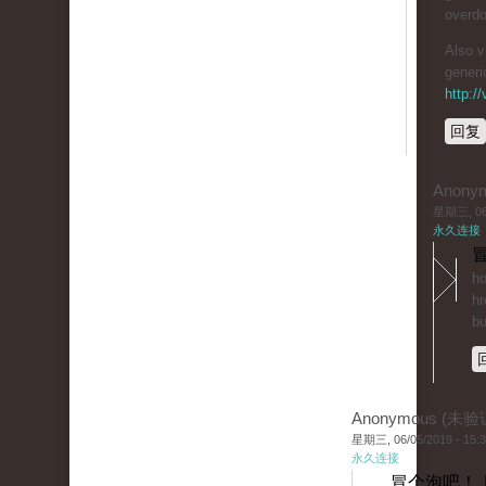
overdo
Also v
generi
http:/
回复
Anony
星期三, 06/
永久连接
冒
ho
hr
bu
Anonymous (未验
星期三, 06/05/2019 - 15:
永久连接
冒个泡吧！ 