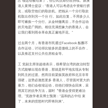
占 领运动被结束了，但公民抗命仍在持续。旅澳
港人黄博士提议：“香港人可以考虑去中资银行挤
兑，或取空他们的取款机。把钱从一个分行取款
机取出存到另一个分 行。如此往复，不用多少人
即可瘫痪一个分行。从金钟撤离后，不合作运动
的天地是广阔的。相信充满想象力的香港人，会
让我们看到雨伞革命真正遍地开花。”
过去两个月，有香港市民通过Facebook 酝酿不
合作运动，讨论得比较多的是缴税上的不合作
，
以及推迟支付公共住房租金等。
工 党副主席张超雄表示，很希望台湾的政治转型
方式能够出现在香港，那就是和平地实现从专制
到民主的过渡。然而目前梁振英政府和北京非常
强硬，这势必激怒更多 香港人，尽管面对更大的
暴力，他们会收缩运动，但他们很快会回来，采
用其它的抗争方法，届时〝香港会变得更难治
理。”宪政学者吴博士预测：“温和的占中结 束
了，未来的愤怒时代即将到来”。