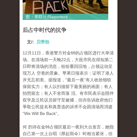
图：美联社/Reporters
后占中时代的抗争
文/:
贝带劲
12月11日，香港警方对金钟的占领区进行大举清
场。在清场前一天晚22点，大批市民在得知第二
日即将清场的消息，纷纷重回旧地，占领运动呈
现万人 空巷的景象。苹果日报表示：证明了港人
并无忘初衷。据报道，“最后一夜”有人收拾细软
保留实力；有人以扫描留下最美丽的画面；有人
拍照留念；有人不舍而落 泪。有市民表示会陪伴
双学及泛民议员留守至被捕，但亦告诉政府他们
爭取公民提名和真普选的诉求不会因清场而消逝
“We Will Be Back”。
何 韵诗在金钟占领区最后一夜到大台发言，她指
自己第一次上台唱《撑起雨伞》时相当紧张，但