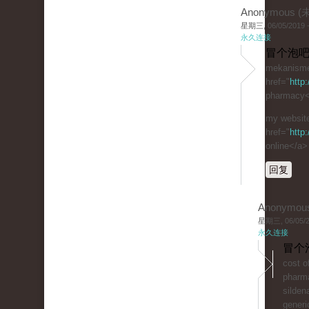
Anonymous 
星期三, 06/05/2019 -
永久连接
冒个泡吧
mekanisme 
href="
http
pharmacy</
my website
href="
http
online</a>
回复
Anonymou
星期三, 06/05/20
永久连接
冒个
cost of
phar
sildena
generic