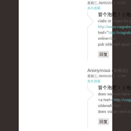
星期三, 06/05/2019 - 17:52
永久连接
冒个泡吧！ | 
cialis or viagra for
http://www.viagrab
href="
http://viagra
online</a>.
pub sildenafil good
回复
Anonymous (未验证)
星期三, 06/05/2019 - 17:59
永久连接
冒个泡吧！ | 
does walmart have 
<a href="
http://vi
sildenafil</a>
does viagra need to
回复