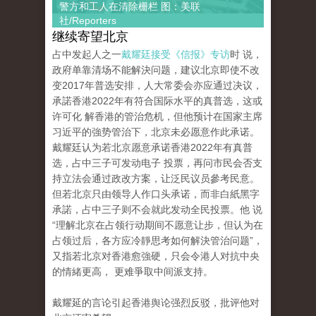
警方和工人在清除栅栏 图：美联
社/Reporters
继续寄望北京
占中发起人之一
戴耀廷接受《信报》专访
时 说，
政府单靠清场不能解決问题，建议北京即使不改
变2017年普选安排，人大常委会亦应通过决议，
承諾香港2022年有符合国际水平的真普选，这或
许可化 解香港的管治危机，但他预计在国家主席
习近平的強势管治下，北京未必愿意作此承诺。
戴耀廷认为若北京愿意承诺香港2022年有真普
选，占中三子可发动电子 投票，再问市民会否支
持立法会通过政改方案，让泛民议员參考民意。
但若北京只由领导人作口头承诺，而非白紙黑字
承諾，占中三子则不会就此发动全民投票。他 说
“理解北京在占领行动期间不愿意让步，但认为在
占领过后，各方应冷靜思考如何解決管治问题”，
又指若北京对香港愈強硬，只会令港人对抗中央
的情緒更高， 更难爭取中间派支持。
戴耀延的言论引起香港舆论强烈反驳，批评他对