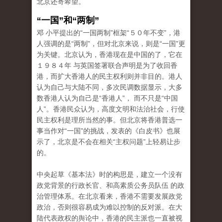
北京还寄希望。
“一国”和“两制”
邓 小平提出的“一国两制”框架“５０年不变”，港
人强调的是“两制”，但对北京来说，则是“一国”更
为关键。北京认为，香港现在是中国的了，它在
１９８４年 与英国签署联合声明是为了收回香
港，而扩大香港人的民主权利则并非目的。港人
认为自己与大陆不同，多次民调数据显示，大多
数香港人认为自己是“香港人”， 而不只是“中国
人”。香港民众认为，高度文明和法治社会，行使
民主权利是理所当然的事。但北京将香港普选一
事当作对“一国”的挑战，发表的《白皮书》也展
示了，北京是不会在相关“主权问题”上轻易让步
的。
中央起草《基本法》时的构思是，建立一个没有
政党背景的行政长官、和高素质公务员队伍 的政
治管理体系。在北京看来，香港不需要发展政党
政治，否则很容易成为难以控制的反对派。在大
陆代表政权的舆论中，香港的民主派也一直被视