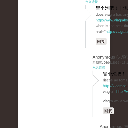
永久连接
冒个泡吧！ | 
does viagra has any
http://www.viagrab
when is the best ti
href="
http://viagra
回复
Anonymous (未验
星期三, 06/05/2019 - 15:
永久连接
冒个泡吧！ 
riscos ao tomar
http://viagrabs
viagra -
http:/
viagra while wo
回复
Anonymous 