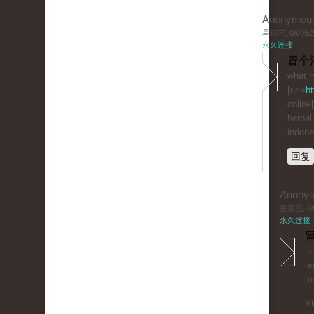
Anonymou
星期三, 06/05/20
永久连接
冒个
what m
[url=
ht
online[
herbal
indone
回复
Anony
星期三, 06/
永久连接
冒
is
hr
to
Vi