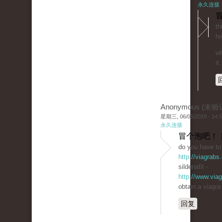
永久连接
冒
th
hr
wh
it.
Anonymous (未验
星期三, 06/05/2019 - 14:
永久连接
冒个泡吧！ 
do you have to 
http://viagrabs
sildenafil -
http://www.via
obtain a viagra
回复