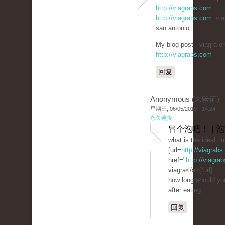
http://viagrabs.com
http://viagrabs.com
. via
san antonio.
My blog post - viagra on
http://viagrabs.com
回复
Anonymous (未验证)
星期三, 06/05/2019 - 14:24
永久连接
冒个泡吧！ | 
what is the ideal ti
[url=
http://viagrab
href="
http://viagra
viagra</a>[/url]
how long should you
after eating.
回复