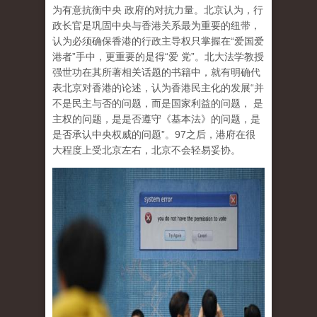
为有意抗衡中央 政府的对抗力量。北京认为，行
政长官是巩固中央与香港关系最为重要的纽带，
认为必须确保香港的行政主导权只掌握在“爱国爱
港者”手中，更重要的是得“爱 党”。北大法学教授
强世功在其所著相关话题的书籍中，就有明确代
表北京对香港的论述，认为香港民主化的发展“并
不是民主与否的问题，而是国家利益的问题， 是
主权的问题，是是否遵守《基本法》的问题，是
是否承认中央权威的问题”。97之后，港府在很
大程度上受北京左右，北京不会轻易妥协。