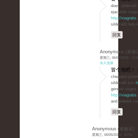
does sildenafi
ejaculate viagra
http://viagrab
sildenafil help 
回复
Anonymous (未验
星期三, 06/05/2019 - 15:
永久连接
冒个泡吧！ 
cheapest phar
sildenafil [url=
h
generic viagra 
http://viagrabs
and platelet co
回复
Anonymous (未验证)
星期三, 06/05/2019 - 14:54