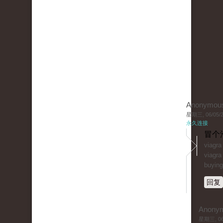
Anonymou
星期三, 06/05/20
永久连接
冒个
viagr
viagra
buying
回复
Anony
星期三, 06/