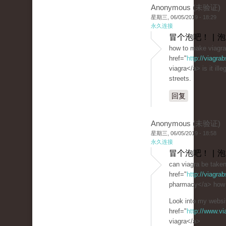
Anonymous (未验证)
星期三, 06/05/2019 - 18:29
永久连接
冒个泡吧！ | 
how to make viagra
href="
http://viagra
viagra</a> is it ille
streets.
回复
Anonymous (未验证)
星期三, 06/05/2019 - 18:58
永久连接
冒个泡吧！ | 
can viagra be take
href="
http://viagra
pharmacy</a> how t
Look into my websit
href="
http://www.v
viagra</a>