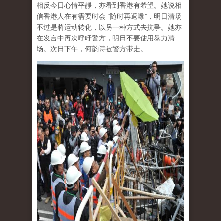
相反今日心情平靜，亦看到香港有希望。她说相
信香港人在有需要时会 “随时再返嚟”，明日清场
不过是將运动转化，以另一种方式去抗爭。她亦
在发言中再次呼吁警方，明日不要使用暴力清
场。次日下午，何韵诗被警方带走。