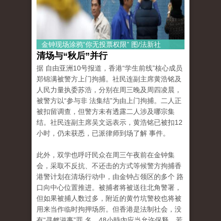
金钟现场涂鸦“你无投票权限” 图/法新社
清场与“秋后”并行
据 自由亚洲10号报道，香港“学生前线”核心成员
郑锦满被警方上门拘捕。社民连副主席黄浩铭及
人民力量执委苏浩，分别在周三晚及周四凌晨，
被警方以“参与非 法集结”为由上门拘捕。二人正
被扣留调查，但警方未有透露二人涉及哪宗集
结。社民连副主席吴文远表示，黄浩铭已被扣12
小时，仍未获悉，已派律师到场了解 事件。
此外，双学也呼吁民众在周三午夜前在金钟集
会，采取不反抗、不还击的方式等候警方拘捕香
港警计划在清场行动中，由金钟占领区的多个 路
口向中心位置推进。被捕者将被送往北角警署，
但如果被捕人数过多，附近的黄竹坑警校也将被
用来当作临时拘押场所。但香港是法制社会，没
有“寻衅滋事”罪 名，48小時內应当允许保释，若