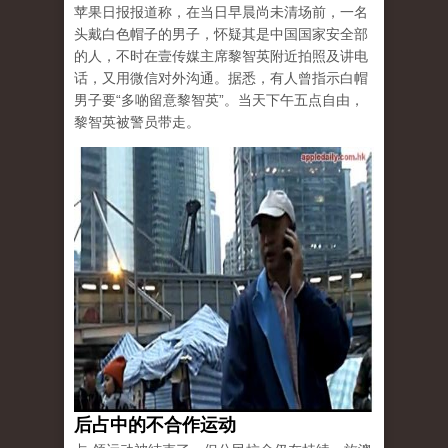
苹果日报报道称，在当日早晨尚未清场前，一名
头戴白色帽子的男子，怀疑其是中国国家安全部
的人，不时在壹传媒主席黎智英附近拍照及讲电
话，又用微信对外沟通。据悉，有人曾指示白帽
男子要“多啲留意黎智英”。当天下午五点自由，
黎智英被警员带走。
后占中的不合作运动