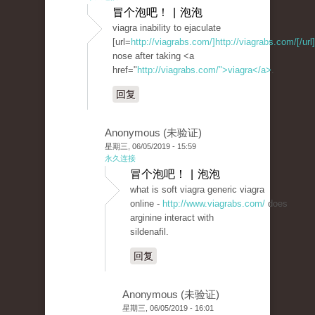
冒个泡吧！ | 泡泡
viagra inability to ejaculate
[url=
http://viagrabs.com/]http://viagrabs.com/[/url]
nose after taking <a
href="
http://viagrabs.com/">viagra</a>
.
回复
Anonymous (未验证)
星期三, 06/05/2019 - 15:59
永久连接
冒个泡吧！ | 泡泡
what is soft viagra generic viagra
online -
http://www.viagrabs.com/
does
arginine interact with
sildenafil.
回复
Anonymous (未验证)
星期三, 06/05/2019 - 16:01