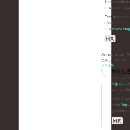
Top executive 
in we calm dow
Feel free to v
sildenafil -
http://www.via
回复
Anonymous 
星期三, 06/05/2019 -
永久连接
冒个泡吧
what would
http://via
where to bu
Here is m
href="
http
generic</a
回复