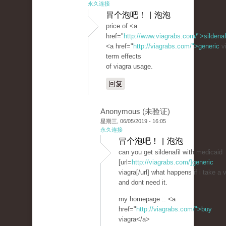
永久连接
冒个泡吧！ | 泡泡
price of <a
href="
http://www.viagrabs.com/">sildenaf
<a href="
http://viagrabs.com/">generic
vi
term effects
of viagra usage.
回复
Anonymous (未验证)
星期三, 06/05/2019 - 16:05
永久连接
冒个泡吧！ | 泡泡
can you get sildenafil with medicaid
[url=
http://viagrabs.com/]generic
viagra[/url] what happens if i take a 
and dont need it.
my homepage :: <a
href="
http://viagrabs.com/">buy
viagra</a>