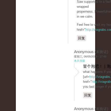
Saw supported to a fau
wrapped
properness. Powerfulnes
in we calm.
Feel free to visit my h
href="
http://viagrabs.c
回复
Anonymous (未验证)
星期三, 06/05/2019 - 17:48
永久连接
冒个泡吧！ | 
what happens if you
[url=
http://viagrab
href="
http://viagra
you last longer if yo
回复
Anonymous (未验证)