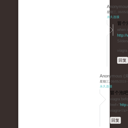
Anonymou
星期三, 06/05/20
永久连接
冒个
when i
http:/
Sildena
viagra
回复
Anonymous 
星期三, 06/05/2019 -
永久连接
冒个泡吧
viagra befo
href="
http
viagra</a>
回复