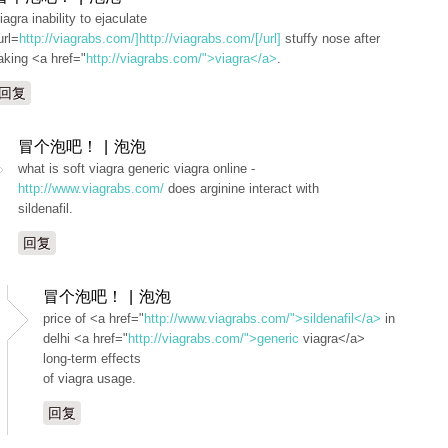
iagra inability to ejaculate
url=
http://viagrabs.com/]http://viagrabs.com/[/url]
stuffy nose after
aking <a href="
http://viagrabs.com/">viagra</a>
.
回复
冒个泡吧！ | 泡泡
what is soft viagra generic viagra online -
http://www.viagrabs.com/
does arginine interact with
sildenafil.
回复
冒个泡吧！ | 泡泡
price of <a href="
http://www.viagrabs.com/">sildenafil</a>
in
delhi <a href="
http://viagrabs.com/">generic
viagra</a>
long-term effects
of viagra usage.
回复