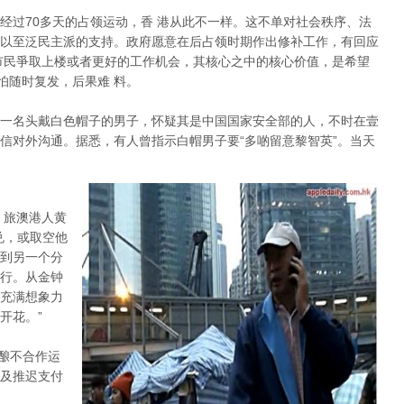
经过70多天的占领运动，香 港从此不一样。这不单对社会秩序、法
以至泛民主派的支持。政府愿意在后占领时期作出修补工作，有回应
市民爭取上楼或者更好的工作机会，其核心之中的核心价值，是希望
怕随时复发，后果难 料。
一名头戴白色帽子的男子，怀疑其是中国国家安全部的人，不时在壹
信对外沟通。据悉，有人曾指示白帽男子要“多啲留意黎智英”。当天
。旅澳港人黄
兑，或取空他
到另一个分
行。从金钟
充满想象力
开花。”
酝酿不合作运
及推迟支付