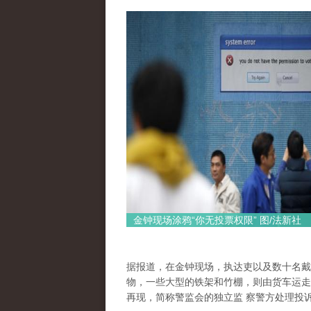
金钟现场涂鸦“你无投票权限” 图/法新社
据报道，在金钟现场，执达吏以及数十名戴
物，一些大型的铁架和竹棚，则由货车运走
再现，简称警监会的独立监 察警方处理投