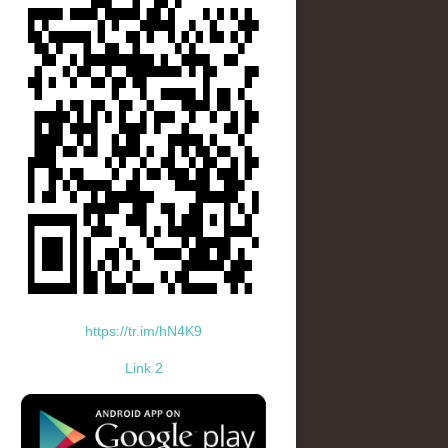
https://tr.im/hN4K9
Link 2
standard-icon-googleplay-app-store.png