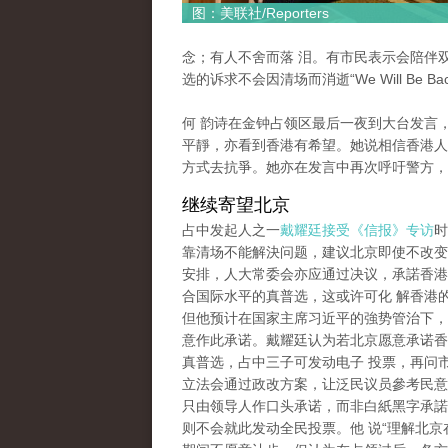
图：美联社/Reporters
念；有人不舍而落 泪。有市民表示会陪伴
选的诉求不会因清场而消逝“We Will Be Bac
何 韵诗在金钟占领区最后一夜到大台发言
平靜，亦看到香港有希望。她说相信香港人
方式去抗爭。她亦在发言中再次呼吁警方，
继续寄望北京
占中发起人之一
戴耀廷接受《信报》专访
时
靠清场不能解決问题，建议北京即使不改变2
安排，人大常委会亦应通过决议，承諾香港2
合国际水平的真普选，这或许可化 解香港
但他预计在国家主席习近平的強势管治下，
意作此承诺。戴耀廷认为若北京愿意承诺香港
真普选，占中三子可发动电子 投票，再问
立法会通过政改方案，让泛民议员參考民意
只由领导人作口头承诺，而非白紙黑字承諾
则不会就此发动全民投票。他 说“理解北京