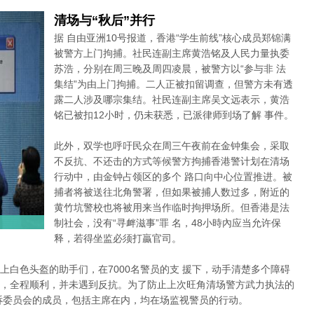
清场与“秋后”并行
据 自由亚洲10号报道，香港“学生前线”核心成员郑锦满
被警方上门拘捕。社民连副主席黄浩铭及人民力量执委
苏浩，分别在周三晚及周四凌晨，被警方以“参与非 法
集结”为由上门拘捕。二人正被扣留调查，但警方未有透
露二人涉及哪宗集结。社民连副主席吴文远表示，黄浩
铭已被扣12小时，仍未获悉，已派律师到场了解 事件。
此外，双学也呼吁民众在周三午夜前在金钟集会，采取
不反抗、不还击的方式等候警方拘捕香港警计划在清场
行动中，由金钟占领区的多个 路口向中心位置推进。被
捕者将被送往北角警署，但如果被捕人数过多，附近的
黄竹坑警校也将被用来当作临时拘押场所。但香港是法
制社会，没有“寻衅滋事”罪 名，48小時內应当允许保
释，若得坐监必须打贏官司。
上白色头盔的助手们，在7000名警员的支 援下，动手清楚多个障碍
，全程顺利，并未遇到反抗。为了防止上次旺角清场警方武力执法的
诉委员会的成员，包括主席在内，均在场监视警员的行动。