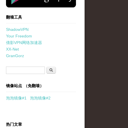
翻墙工具
ShadowVPN
Your Freedom
倩影VPN网络加速器
XX-Net
GranGorz
搜索表单
搜索
镜像站点 （免翻墙）
泡泡
镜像
#1
泡泡
镜像#2
热门文章