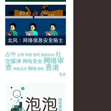
占中
社
台湾
审查
微博
新闻自由
网络审
交媒体
网络安全
查
香港
翻墙
网络监控
隐私
更多
pao-pao-banner-mirror-site-120814.jpg