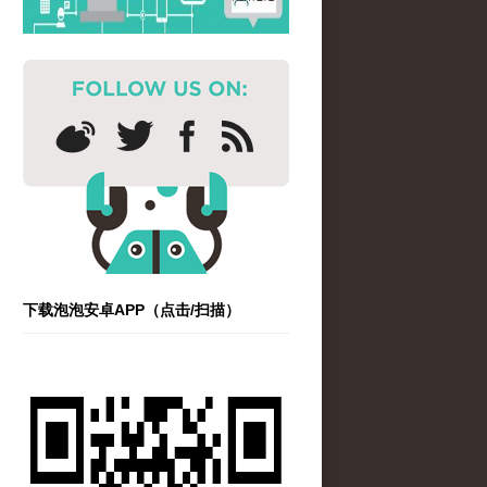
下载泡泡安卓APP（点击/扫描）