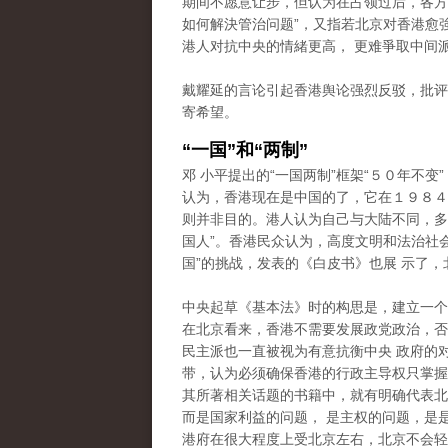
期间不愿意让步，但认为在占领过后，各方
如何解決管治问题”，又指若北京对香港愈
港人对抗中央的情緒更高， 更难爭取中间
戴耀延的言论引起香港舆论强烈反驳，批评
寄希望。
“一国”和“两制”
邓 小平提出的“一国两制”框架“５０年不变
认为，香港现在是中国的了，它在１９８４
则并非目的。港人认为自己与大陆不同，多次
国人”。香港民众认为，高度文明和法治社
国”的挑战，发表的《白皮书》也展 示了，
中央起草《基本法》时的构思是，建立一个
在北京看来，香港不需要发展政党政治，否
民主派也一直被视为有意抗衡中央 政府的
带，认为必须确保香港的行政主导权只掌握在
其所著相关话题的书籍中，就有明确代表北
而是国家利益的问题， 是主权的问题，是
港府在很大程度上受北京左右，北京不会轻