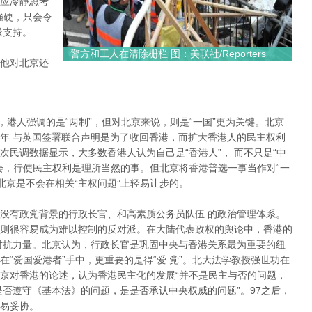
应冷靜思考
強硬，只会令
派支持。
警方和工人在清除栅栏 图：美联社/Reporters
他对北京还
”，港人强调的是“两制”，但对北京来说，则是“一国”更为关键。北京
年 与英国签署联合声明是为了收回香港，而扩大香港人的民主权利
民调数据显示，大多数香港人认为自己是“香港人”， 而不只是“中
会，行使民主权利是理所当然的事。但北京将香港普选一事当作对“一
北京是不会在相关“主权问题”上轻易让步的。
没有政党背景的行政长官、和高素质公务员队伍 的政治管理体系。
则很容易成为难以控制的反对派。在大陆代表政权的舆论中，香港的
对抗力量。北京认为，行政长官是巩固中央与香港关系最为重要的纽
“爱国爱港者”手中，更重要的是得“爱 党”。北大法学教授强世功在
京对香港的论述，认为香港民主化的发展“并不是民主与否的问题，
是否遵守《基本法》的问题，是是否承认中央权威的问题”。97之后，
易妥协。