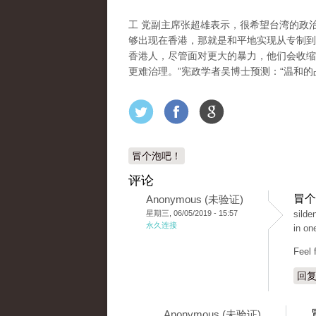
工 党副主席张超雄表示，很希望台湾的政
够出现在香港，那就是和平地实现从专制到
香港人，尽管面对更大的暴力，他们会收缩
更难治理。”宪政学者吴博士预测：“温和的
冒个泡吧！
评论
冒个
Anonymous (未验证)
星期三, 06/05/2019 - 15:57
silde
永久连接
in on
Feel 
回
Anonymous (未验证)