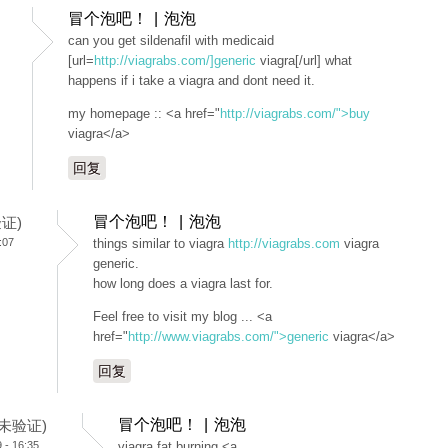
冒个泡吧！ | 泡泡
can you get sildenafil with medicaid
[url=
http://viagrabs.com/]generic
viagra[/url] what
happens if i take a viagra and dont need it.
my homepage :: <a href="
http://viagrabs.com/">buy
viagra</a>
回复
冒个泡吧！ | 泡泡
验证)
:07
things similar to viagra
http://viagrabs.com
viagra
generic.
how long does a viagra last for.
Feel free to visit my blog ... <a
href="
http://www.viagrabs.com/">generic
viagra</a>
回复
冒个泡吧！ | 泡泡
 (未验证)
- 16:35
viagra fat burning <a