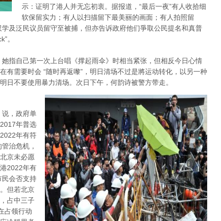
示：证明了港人并无忘初衷。据报道，“最后一夜”有人收拾细
软保留实力；有人以扫描留下最美丽的画面；有人拍照留
双学及泛民议员留守至被捕，但亦告诉政府他们爭取公民提名和真普
k”。
，她指自己第一次上台唱《撑起雨伞》时相当紧张，但相反今日心情
在有需要时会 “随时再返嚟”，明日清场不过是將运动转化，以另一种
明日不要使用暴力清场。次日下午，何韵诗被警方带走。
 说，政府单
017年普选
022年有符
的管治危机，
北京未必愿
2022年有
市民会否支持
。但若北京
，占中三子
在占领行动