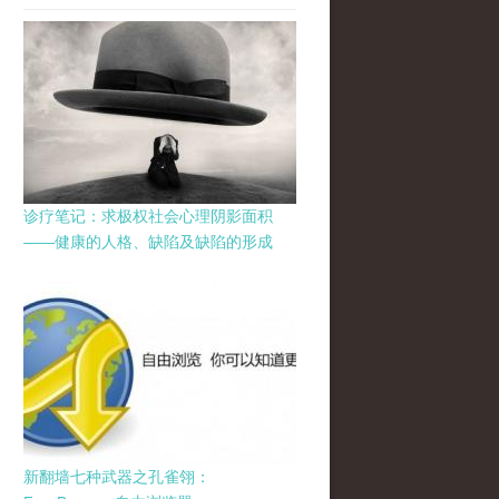
诊疗笔记：求极权社会心理阴影面积
——健康的人格、缺陷及缺陷的形成
新翻墙七种武器之孔雀翎：