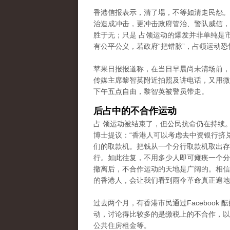
香港信报表示，清了場，不等如清走民怨。
治造成冲击，更冲击政府管治、警队威信，
胜于无；只是 占领运动的爆发并非单纯是
有公平公义，若政府“把错脉”，占领运动恐
苹果日报报道称，在当日早晨尚未清场前，
传媒主席黎智英附近拍照及讲电话，又用微
下午五点自由，黎智英被警员带走。
后占中的不合作运动
占 领运动被结束了，但公民抗命仍在持续
博士提议：“香港人可以考虑去中资银行挤
们的取款机。把钱从一个分行取款机取出存
行。如此往复，不用多少人即可瘫痪一个分
撤离后，不合作运动的天地是广阔的。相信
的香港人，会让我们看到雨伞革命真正遍地
过去两个月，有香港市民通过Facebook 
动，讨论得比较多的是缴税上的不合作
，以
公共住房租金等。