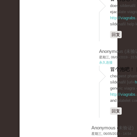
does sildenafi
ejaculate viagra
http://viagrab
sildenafil help 
回复
Anonymous (未验
星期三, 06/05/2019 - 15:
永久连接
冒个泡吧！ 
cheapest phar
sildenafil [url=
h
generic viagra 
http://viagrabs
and platelet co
回复
Anonymous (未验证)
星期三, 06/05/2019 - 14:54