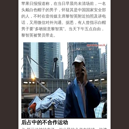
苹果日报报道称，在当日早晨尚未清场前，一名
头戴白色帽子的男子，怀疑其是中国国家安全部
的人，不时在壹传媒主席黎智英附近拍照及讲电
话，又用微信对外沟通。据悉，有人曾指示白帽
男子要“多啲留意黎智英”。当天下午五点自由，
黎智英被警员带走。
后占中的不合作运动