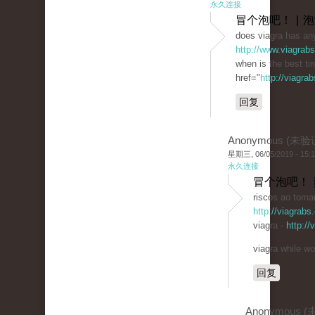
永久连接
冒个泡吧！ | 
does viagra has any
http://www.viagrab
when is the best ti
href="
http://viagra
回复
Anonymous (未验
星期三, 06/05/2019 - 15:
永久连接
冒个泡吧！ 
riscos ao tomar
http://viagrabs
viagra -
http:/
viagra while wo
回复
Anonymous 