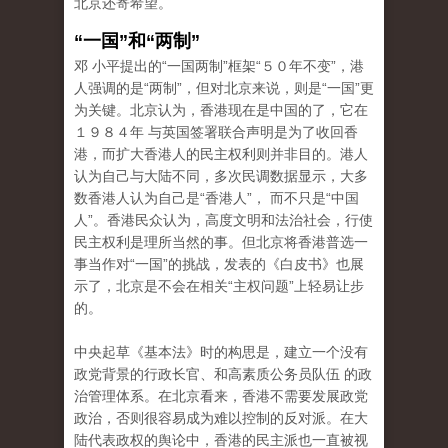
北京还寄希望。
“一国”和“两制”
邓 小平提出的“一国两制”框架“５０年不变”，港
人强调的是“两制”，但对北京来说，则是“一国”更
为关键。北京认为，香港现在是中国的了，它在
１９８４年 与英国签署联合声明是为了收回香
港，而扩大香港人的民主权利则并非目的。港人
认为自己与大陆不同，多次民调数据显示，大多
数香港人认为自己是“香港人”， 而不只是“中国
人”。香港民众认为，高度文明和法治社会，行使
民主权利是理所当然的事。但北京将香港普选一
事当作对“一国”的挑战，发表的《白皮书》也展
示了，北京是不会在相关“主权问题”上轻易让步
的。
中央起草《基本法》时的构思是，建立一个没有
政党背景的行政长官、和高素质公务员队伍 的政
治管理体系。在北京看来，香港不需要发展政党
政治，否则很容易成为难以控制的反对派。在大
陆代表政权的舆论中，香港的民主派也一直被视