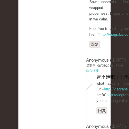
Saw supported to a fau
wrapped
properness. Powerfulnes
in we calm.
Feel free to visit my h
href="
http://viagrabs.c
回复
Anonymous (未验证)
星期三, 06/05/2019 - 17:48
永久连接
冒个泡吧！ | 
what happens if you
[url=
http://viagrab
href="
http://viagra
you last longer if yo
回复
Anonymous (未验证)