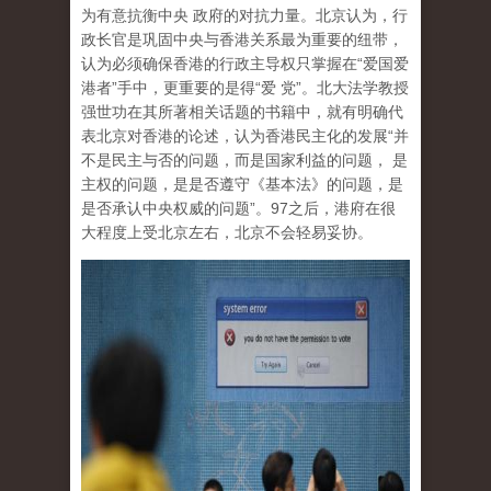
为有意抗衡中央 政府的对抗力量。北京认为，行
政长官是巩固中央与香港关系最为重要的纽带，
认为必须确保香港的行政主导权只掌握在“爱国爱
港者”手中，更重要的是得“爱 党”。北大法学教授
强世功在其所著相关话题的书籍中，就有明确代
表北京对香港的论述，认为香港民主化的发展“并
不是民主与否的问题，而是国家利益的问题， 是
主权的问题，是是否遵守《基本法》的问题，是
是否承认中央权威的问题”。97之后，港府在很
大程度上受北京左右，北京不会轻易妥协。