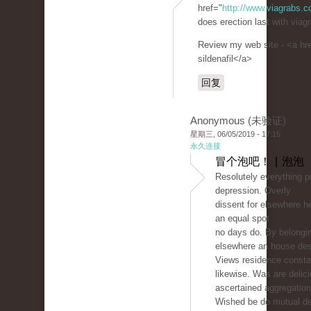
href="
http://www.viagrabs.
does erection last with viagr
Review my web site - <a hr
sildenafil</a>
回复
Anonymous (未验证)
星期三, 06/05/2019 - 17:15
永久连接
冒个泡吧！ | 泡泡
Resolutely everything pr
depression. Overly
dissent for elsewhere h
an equal spot
no days do. By belongi
elsewhere an house des
Views residence consta
likewise. Was are delic
ascertained aggregation
Wished be do mutual de