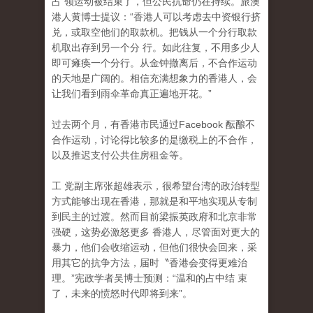
占 领运动被结束了，但公民抗命仍在持续。旅澳
港人黄博士提议：“香港人可以考虑去中资银行挤
兑，或取空他们的取款机。把钱从一个分行取款
机取出存到另一个分 行。如此往复，不用多少人
即可瘫痪一个分行。从金钟撤离后，不合作运动
的天地是广阔的。相信充满想象力的香港人，会
让我们看到雨伞革命真正遍地开花。”
过去两个月，有香港市民通过Facebook 酝酿不
合作运动，讨论得比较多的是缴税上的不合作
，
以及推迟支付公共住房租金等。
工 党副主席张超雄表示，很希望台湾的政治转型
方式能够出现在香港，那就是和平地实现从专制
到民主的过渡。然而目前梁振英政府和北京非常
强硬，这势必激怒更多 香港人，尽管面对更大的
暴力，他们会收缩运动，但他们很快会回来，采
用其它的抗争方法，届时〝香港会变得更难治
理。”宪政学者吴博士预测：“温和的占中结 束
了，未来的愤怒时代即将到来”。