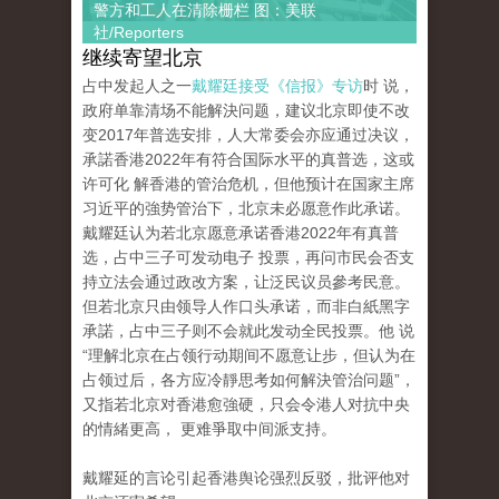
警方和工人在清除栅栏 图：美联
社/Reporters
继续寄望北京
占中发起人之一
戴耀廷接受《信报》专访
时 说，
政府单靠清场不能解決问题，建议北京即使不改
变2017年普选安排，人大常委会亦应通过决议，
承諾香港2022年有符合国际水平的真普选，这或
许可化 解香港的管治危机，但他预计在国家主席
习近平的強势管治下，北京未必愿意作此承诺。
戴耀廷认为若北京愿意承诺香港2022年有真普
选，占中三子可发动电子 投票，再问市民会否支
持立法会通过政改方案，让泛民议员參考民意。
但若北京只由领导人作口头承诺，而非白紙黑字
承諾，占中三子则不会就此发动全民投票。他 说
“理解北京在占领行动期间不愿意让步，但认为在
占领过后，各方应冷靜思考如何解決管治问题”，
又指若北京对香港愈強硬，只会令港人对抗中央
的情緒更高， 更难爭取中间派支持。
戴耀延的言论引起香港舆论强烈反驳，批评他对