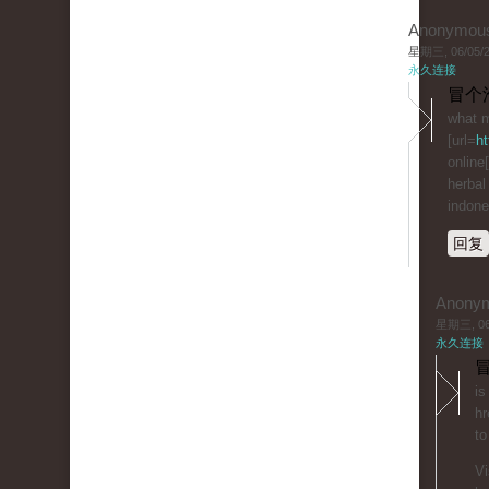
Anonymou
星期三, 06/05/20
永久连接
冒个
what m
[url=
ht
online[
herbal
indone
回复
Anony
星期三, 06/
永久连接
冒
is
hr
to
Vi