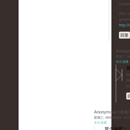
overdo
Also v
generi
http:/
回复
Anony
星期三, 06/
永久连接
冒
ho
hr
bu
Anonymous (未验
星期三, 06/05/2019 - 15:
永久连接
冒个泡吧！ 