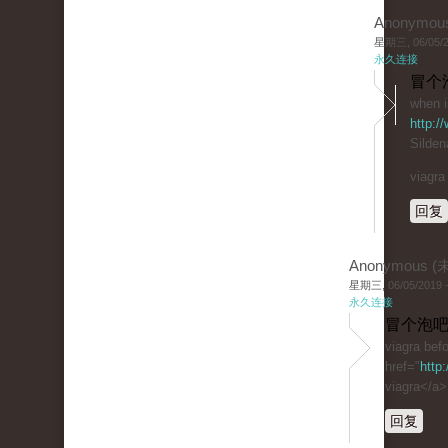
Anonymou
星期三, 06/05/20
永久连接
冒个
when i
http:/
Sildena
viagra
回复
Anonymous 
星期三, 06/05/2019 -
永久连接
冒个泡吧
viagra befo
href="
http
viagra</a>
回复