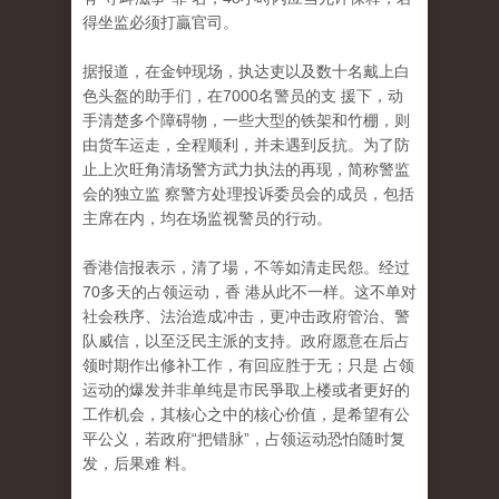
得坐监必须打贏官司。
据报道，在金钟现场，执达吏以及数十名戴上白
色头盔的助手们，在7000名警员的支 援下，动
手清楚多个障碍物，一些大型的铁架和竹棚，则
由货车运走，全程顺利，并未遇到反抗。为了防
止上次旺角清场警方武力执法的再现，简称警监
会的独立监 察警方处理投诉委员会的成员，包括
主席在内，均在场监视警员的行动。
香港信报表示，清了場，不等如清走民怨。经过
70多天的占领运动，香 港从此不一样。这不单对
社会秩序、法治造成冲击，更冲击政府管治、警
队威信，以至泛民主派的支持。政府愿意在后占
领时期作出修补工作，有回应胜于无；只是 占领
运动的爆发并非单纯是市民爭取上楼或者更好的
工作机会，其核心之中的核心价值，是希望有公
平公义，若政府“把错脉”，占领运动恐怕随时复
发，后果难 料。