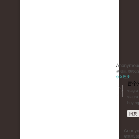
Anonymou
星期三, 06/05/20
永久连接
冒个
viagr
viagra
buying
回复
Anony
星期三, 06/