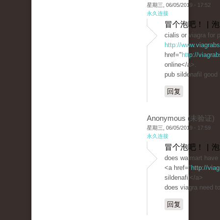
星期三, 06/05/2019 - 17:52
永久连接
冒个泡吧！ | 
cialis or viagra for
http://www.viagrab
href="
http://viagra
online</a>.
pub sildenafil good
回复
Anonymous (未验证)
星期三, 06/05/2019 - 17:59
永久连接
冒个泡吧！ | 
does walmart have 
<a href="
http://vi
sildenafil</a>
does viagra need to
回复