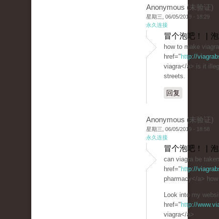
Anonymous (未验证)
星期三, 06/05/2019 - 18:29
永久连接
冒个泡吧！ | 
how to make viagra
href="
http://viagra
viagra</a> is it ille
streets.
回复
Anonymous (未验证)
星期三, 06/05/2019 - 18:58
永久连接
冒个泡吧！ | 
can viagra be take
href="
http://viagra
pharmacy</a> how t
Look into my websit
href="
http://www.v
viagra</a>