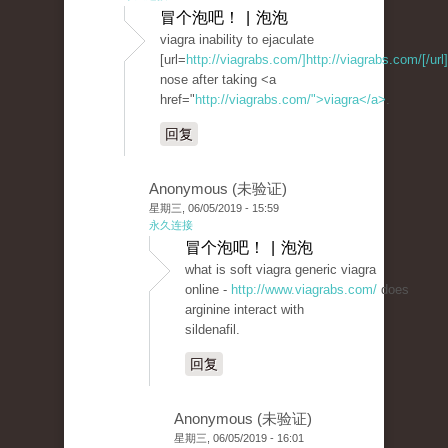
冒个泡吧！ | 泡泡
viagra inability to ejaculate
[url=
http://viagrabs.com/]http://viagrabs.com/[/url]
nose after taking <a
href="
http://viagrabs.com/">viagra</a>
.
回复
Anonymous (未验证)
星期三, 06/05/2019 - 15:59
永久连接
冒个泡吧！ | 泡泡
what is soft viagra generic viagra
online -
http://www.viagrabs.com/
does
arginine interact with
sildenafil.
回复
Anonymous (未验证)
星期三, 06/05/2019 - 16:01