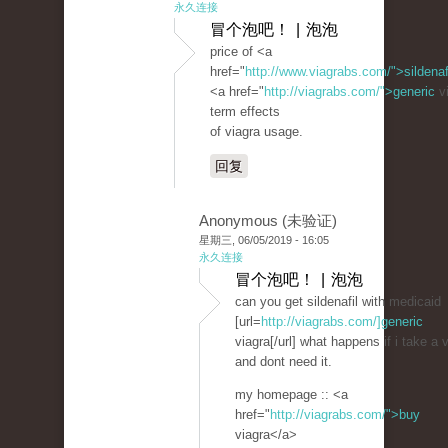
永久连接
冒个泡吧！ | 泡泡
price of <a
href="
http://www.viagrabs.com/">sildenaf
<a href="
http://viagrabs.com/">generic
vi
term effects
of viagra usage.
回复
Anonymous (未验证)
星期三, 06/05/2019 - 16:05
永久连接
冒个泡吧！ | 泡泡
can you get sildenafil with medicaid
[url=
http://viagrabs.com/]generic
viagra[/url] what happens if i take a 
and dont need it.
my homepage :: <a
href="
http://viagrabs.com/">buy
viagra</a>