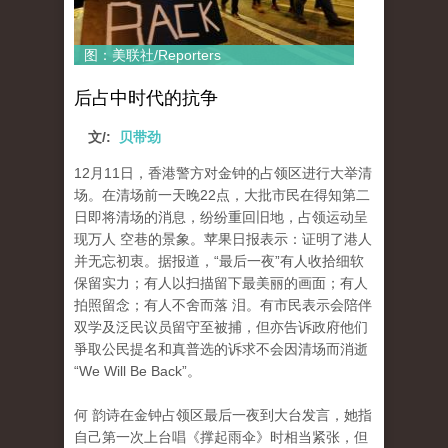
图：美联社/Reporters
后占中时代的抗争
文/:
贝带劲
12月11日，香港警方对金钟的占领区进行大举清
场。在清场前一天晚22点，大批市民在得知第二
日即将清场的消息，纷纷重回旧地，占领运动呈
现万人 空巷的景象。苹果日报表示：证明了港人
并无忘初衷。据报道，“最后一夜”有人收拾细软
保留实力；有人以扫描留下最美丽的画面；有人
拍照留念；有人不舍而落 泪。有市民表示会陪伴
双学及泛民议员留守至被捕，但亦告诉政府他们
爭取公民提名和真普选的诉求不会因清场而消逝
“We Will Be Back”。
何 韵诗在金钟占领区最后一夜到大台发言，她指
自己第一次上台唱《撑起雨伞》时相当紧张，但