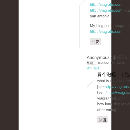
http://viagrabs.com
http://viagrabs.com
. via
san antonio.
My blog post - viagra on
http://viagrabs.com
回复
Anonymous (未验证)
星期三, 06/05/2019 - 14:24
永久连接
冒个泡吧！ | 
what is the ideal ti
[url=
http://viagrab
href="
http://viagra
viagra</a>[/url]
how long should you
after eating.
回复