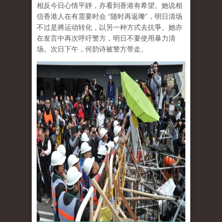
相反今日心情平靜，亦看到香港有希望。她说相
信香港人在有需要时会 “随时再返嚟”，明日清场
不过是將运动转化，以另一种方式去抗爭。她亦
在发言中再次呼吁警方，明日不要使用暴力清
场。次日下午，何韵诗被警方带走。