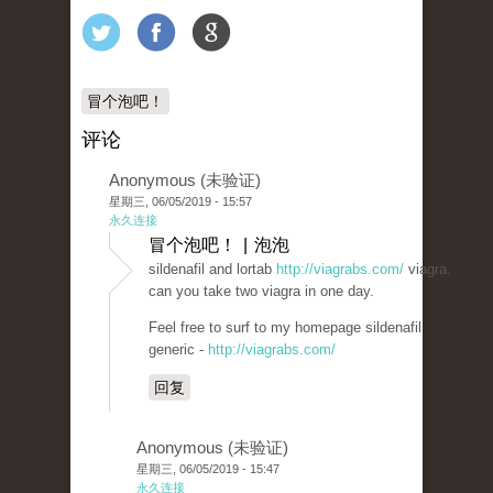
冒个泡吧！
评论
Anonymous (未验证)
星期三, 06/05/2019 - 15:57
永久连接
冒个泡吧！ | 泡泡
sildenafil and lortab
http://viagrabs.com/
viagra.
can you take two viagra in one day.
Feel free to surf to my homepage sildenafil
generic -
http://viagrabs.com/
回复
Anonymous (未验证)
星期三, 06/05/2019 - 15:47
永久连接