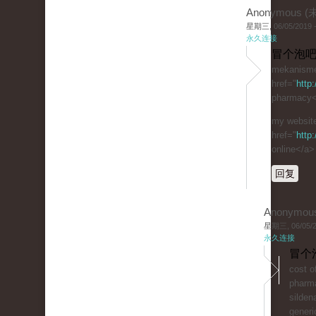
Anonymous 
星期三, 06/05/2019 -
永久连接
冒个泡吧
mekanisme 
href="
http
pharmacy</
my website
href="
http
online</a>
回复
Anonymou
星期三, 06/05/20
永久连接
冒个
cost of
phar
sildena
generic