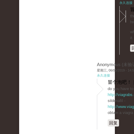
永久连接
冒
th
hr
wh
it.
Anonymous (未验
星期三, 06/05/2019 - 14:
永久连接
冒个泡吧！ 
do you have to 
http://viagrabs
sildenafil -
http://www.via
obtain a viagra
回复