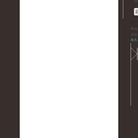
hr
An
星期三,
永久