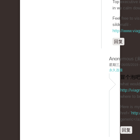
Top executive 
in we calm dow
Feel free to v
sildenafil -
http://www.via
回复
Anonymous 
星期三, 06/05/2019 -
永久连接
冒个泡吧
what would
http://via
where to bu
Here is m
href="
http
generic</a
回复