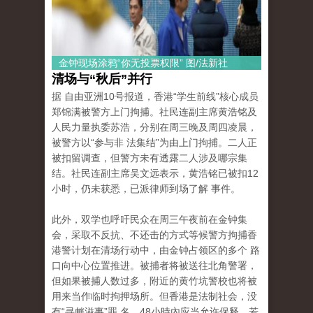
金钟现场涂鸦“你无投票权限” 图/法新社
清场与“秋后”并行
据 自由亚洲10号报道，香港“学生前线”核心成员
郑锦满被警方上门拘捕。社民连副主席黄浩铭及
人民力量执委苏浩，分别在周三晚及周四凌晨，
被警方以“参与非 法集结”为由上门拘捕。二人正
被扣留调查，但警方未有透露二人涉及哪宗集
结。社民连副主席吴文远表示，黄浩铭已被扣12
小时，仍未获悉，已派律师到场了解 事件。
此外，双学也呼吁民众在周三午夜前在金钟集
会，采取不反抗、不还击的方式等候警方拘捕香
港警计划在清场行动中，由金钟占领区的多个 路
口向中心位置推进。被捕者将被送往北角警署，
但如果被捕人数过多，附近的黄竹坑警校也将被
用来当作临时拘押场所。但香港是法制社会，没
有“寻衅滋事”罪 名，48小時內应当允许保释，若