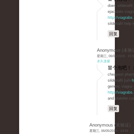
does sildenafi
ejaculate viagra
http://viagrab
sildenafil help 
回复
Anonymous (未验
星期三, 06/05/2019 - 15:
永久连接
冒个泡吧！ 
cheapest phar
sildenafil [url=
h
generic viagra 
http://viagrabs
and platelet co
回复
Anonymous (未验证)
星期三, 06/05/2019 - 14:54