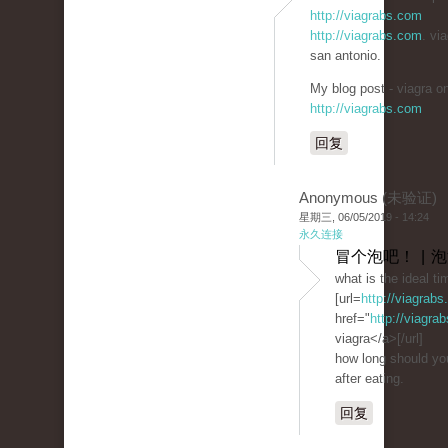
http://viagrabs.com
http://viagrabs.com
. via
san antonio.
My blog post - viagra on
http://viagrabs.com
回复
Anonymous (未验证)
星期三, 06/05/2019 - 14:24
永久连接
冒个泡吧！ | 
what is the ideal ti
[url=
http://viagrab
href="
http://viagra
viagra</a>[/url]
how long should you
after eating.
回复