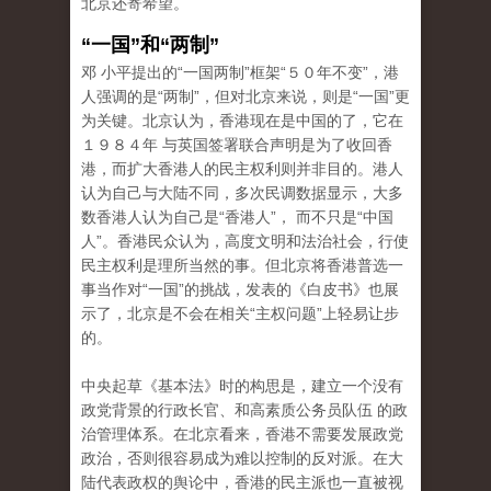
北京还寄希望。
“一国”和“两制”
邓 小平提出的“一国两制”框架“５０年不变”，港
人强调的是“两制”，但对北京来说，则是“一国”更
为关键。北京认为，香港现在是中国的了，它在
１９８４年 与英国签署联合声明是为了收回香
港，而扩大香港人的民主权利则并非目的。港人
认为自己与大陆不同，多次民调数据显示，大多
数香港人认为自己是“香港人”， 而不只是“中国
人”。香港民众认为，高度文明和法治社会，行使
民主权利是理所当然的事。但北京将香港普选一
事当作对“一国”的挑战，发表的《白皮书》也展
示了，北京是不会在相关“主权问题”上轻易让步
的。
中央起草《基本法》时的构思是，建立一个没有
政党背景的行政长官、和高素质公务员队伍 的政
治管理体系。在北京看来，香港不需要发展政党
政治，否则很容易成为难以控制的反对派。在大
陆代表政权的舆论中，香港的民主派也一直被视