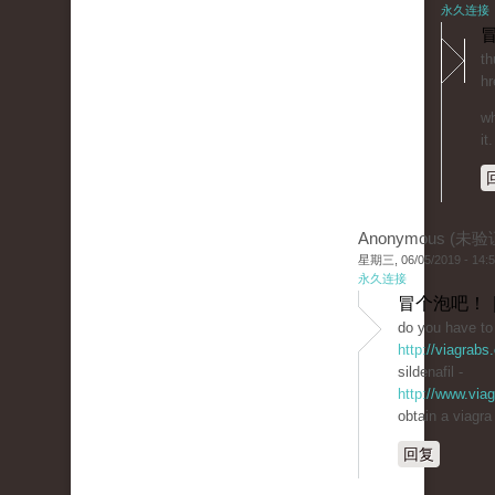
永久连接
冒
th
hr
wh
it.
Anonymous (未验
星期三, 06/05/2019 - 14:
永久连接
冒个泡吧！ 
do you have to 
http://viagrabs
sildenafil -
http://www.via
obtain a viagra
回复