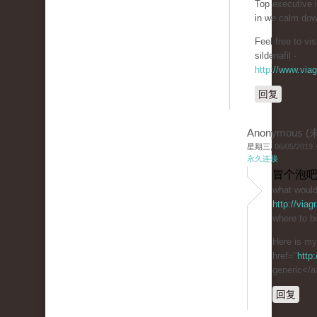
Top executive 
in we calm dow
Feel free to v
sildenafil -
http://www.via
回复
Anonymous 
星期三, 06/05/2019 -
永久连接
冒个泡吧
what would
http://via
where to bu
Here is m
href="
http
generic</a
回复