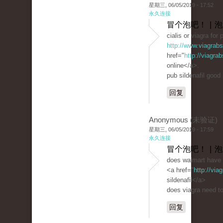
星期三, 06/05/2019 - 17:52
永久连接
冒个泡吧！ | 
cialis or viagra for
http://www.viagrab
href="
http://viagra
online</a>.
pub sildenafil good
回复
Anonymous (未验证)
星期三, 06/05/2019 - 17:59
永久连接
冒个泡吧！ | 
does walmart have 
<a href="
http://vi
sildenafil</a>
does viagra need to
回复