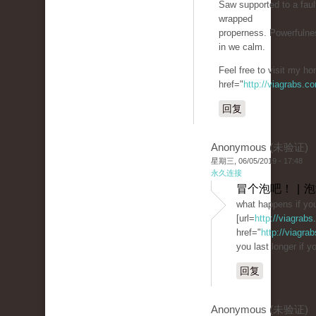
Saw supported to a fau
wrapped
properness. Powerfulnes
in we calm.
Feel free to visit my h
href="
http://viagrabs.c
回复
Anonymous (未验证)
星期三, 06/05/2019 - 17:48
永久连接
冒个泡吧！ | 
what happens if you
[url=
http://viagrab
href="
http://viagra
you last longer if yo
回复
Anonymous (未验证)