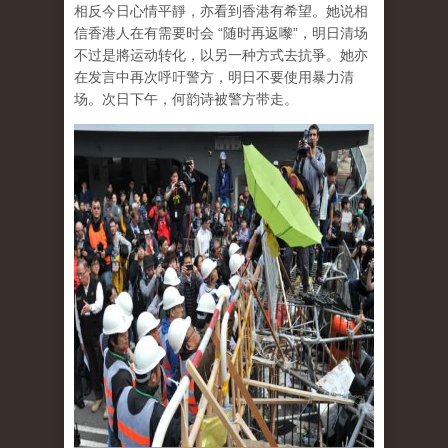
相反今日心情平靜，亦看到香港有希望。她说相
信香港人在有需要时会 “随时再返嚟”，明日清场
不过是將运动转化，以另一种方式去抗爭。她亦
在发言中再次呼吁警方，明日不要使用暴力清
场。次日下午，何韵诗被警方带走。