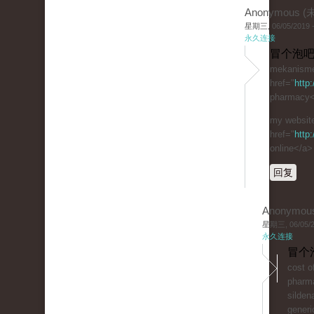
Anonymous 
星期三, 06/05/2019 -
永久连接
冒个泡吧
mekanisme 
href="
http
pharmacy</
my website
href="
http
online</a>
回复
Anonymou
星期三, 06/05/20
永久连接
冒个
cost of
phar
sildena
generic