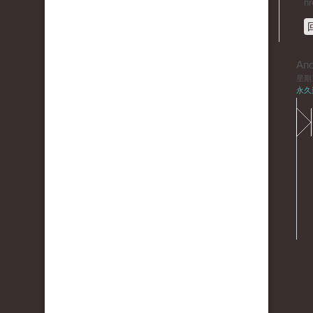
hr
An
星期三,
永久