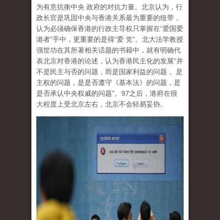
为有意抗衡中央 政府的对抗力量。北京认为，行
政长官是巩固中央与香港关系最为重要的纽带，
认为必须确保香港的行政主导权只掌握在“爱国爱
港者”手中，更重要的是得“爱 党”。北大法学教授
强世功在其所著相关话题的书籍中，就有明确代
表北京对香港的论述，认为香港民主化的发展“并
不是民主与否的问题，而是国家利益的问题， 是
主权的问题，是是否遵守《基本法》的问题，是
是否承认中央权威的问题”。97之后，港府在很
大程度上受北京左右，北京不会轻易妥协。