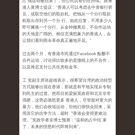
占 领运动被结束了，但公民抗命仍在持续。旅澳
港人黄博士提议：“香港人可以考虑去中资银行挤
兑，或取空他们的取款机。把钱从一个分行取款
机取出存到另一个分 行。如此往复，不用多少人
即可瘫痪一个分行。从金钟撤离后，不合作运动
的天地是广阔的。相信充满想象力的香港人，会
让我们看到雨伞革命真正遍地开花。”
过去两个月，有香港市民通过Facebook 酝酿不
合作运动，讨论得比较多的是缴税上的不合作
，
以及推迟支付公共住房租金等。
工 党副主席张超雄表示，很希望台湾的政治转型
方式能够出现在香港，那就是和平地实现从专制
到民主的过渡。然而目前梁振英政府和北京非常
强硬，这势必激怒更多 香港人，尽管面对更大的
暴力，他们会收缩运动，但他们很快会回来，采
用其它的抗争方法，届时〝香港会变得更难治
理。”宪政学者吴博士预测：“温和的占中结 束
了，未来的愤怒时代即将到来”。