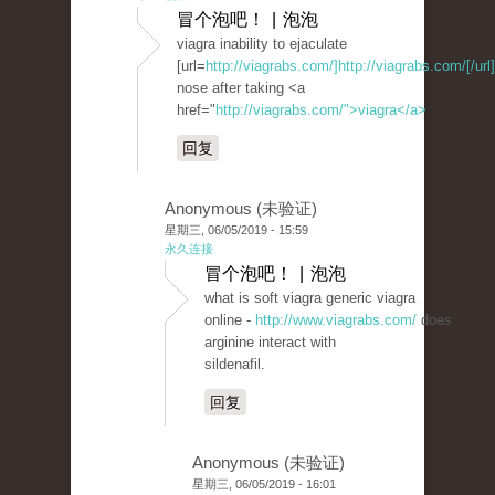
冒个泡吧！ | 泡泡
viagra inability to ejaculate
[url=
http://viagrabs.com/]http://viagrabs.com/[/url]
nose after taking <a
href="
http://viagrabs.com/">viagra</a>
.
回复
Anonymous (未验证)
星期三, 06/05/2019 - 15:59
永久连接
冒个泡吧！ | 泡泡
what is soft viagra generic viagra
online -
http://www.viagrabs.com/
does
arginine interact with
sildenafil.
回复
Anonymous (未验证)
星期三, 06/05/2019 - 16:01