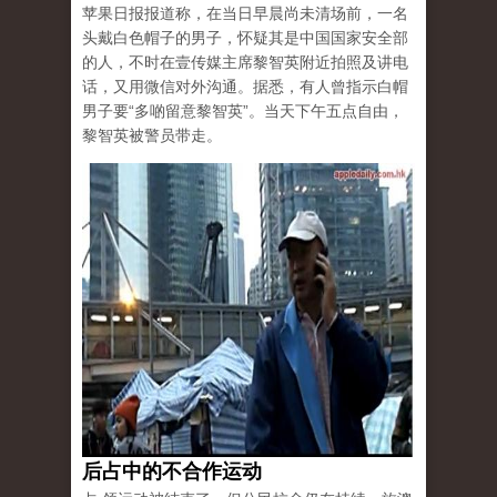
苹果日报报道称，在当日早晨尚未清场前，一名
头戴白色帽子的男子，怀疑其是中国国家安全部
的人，不时在壹传媒主席黎智英附近拍照及讲电
话，又用微信对外沟通。据悉，有人曾指示白帽
男子要“多啲留意黎智英”。当天下午五点自由，
黎智英被警员带走。
后占中的不合作运动