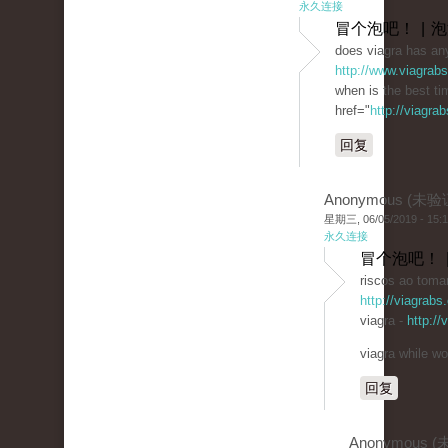
永久连接
冒个泡吧！ | 
does viagra has any
http://www.viagrab
when is the best ti
href="
http://viagra
回复
Anonymous (未验
星期三, 06/05/2019 - 15:
永久连接
冒个泡吧！ 
riscos ao tomar
http://viagrabs
viagra -
http:/
viagra while wo
回复
Anonymous 