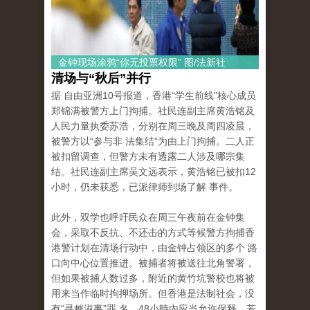
金钟现场涂鸦“你无投票权限” 图/法新社
清场与“秋后”并行
据 自由亚洲10号报道，香港“学生前线”核心成员
郑锦满被警方上门拘捕。社民连副主席黄浩铭及
人民力量执委苏浩，分别在周三晚及周四凌晨，
被警方以“参与非 法集结”为由上门拘捕。二人正
被扣留调查，但警方未有透露二人涉及哪宗集
结。社民连副主席吴文远表示，黄浩铭已被扣12
小时，仍未获悉，已派律师到场了解 事件。
此外，双学也呼吁民众在周三午夜前在金钟集
会，采取不反抗、不还击的方式等候警方拘捕香
港警计划在清场行动中，由金钟占领区的多个 路
口向中心位置推进。被捕者将被送往北角警署，
但如果被捕人数过多，附近的黄竹坑警校也将被
用来当作临时拘押场所。但香港是法制社会，没
有“寻衅滋事”罪 名，48小時內应当允许保释，若