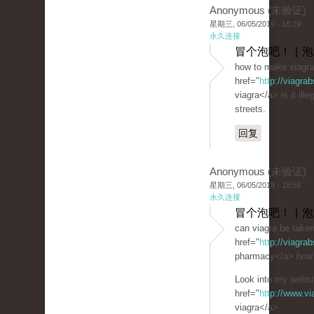
Anonymous (未验证)
星期三, 06/05/2019 - 18:29
永久连接
冒个泡吧！ | 
how to make viagra
href="
http://viagra
viagra</a> is it ille
streets.
回复
Anonymous (未验证)
星期三, 06/05/2019 - 18:58
永久连接
冒个泡吧！ | 
can viagra be take
href="
http://viagra
pharmacy</a> how t
Look into my websit
href="
http://www.v
viagra</a>