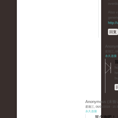
overdo
Also v
generi
http:/
回复
Anony
星期三, 06/
永久连接
冒
ho
hr
bu
Anonymous (未验
星期三, 06/05/2019 - 15:
永久连接
冒个泡吧！ 