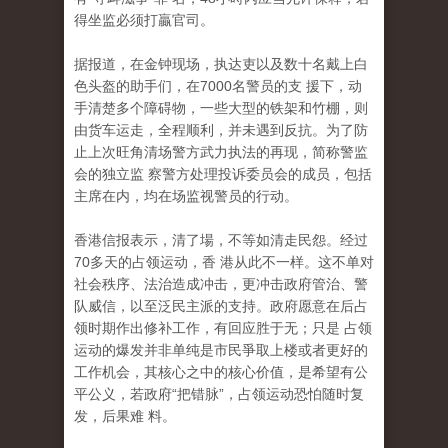
得坐监必须打贏官司。
据报道，在金钟现场，执达吏以及数十名戴上白
色头盔的助手们，在7000名警员的支 援下，动
手清楚多个障碍物，一些大型的铁架和竹棚，则
由货车运走，全程顺利，并未遇到反抗。为了防
止上次旺角清场警方武力执法的再现，简称警监
会的独立监 察警方处理投诉委员会的成员，包括
主席在内，均在场监视警员的行动。
香港信报表示，清了場，不等如清走民怨。经过
70多天的占领运动，香 港从此不一样。这不单对
社会秩序、法治造成冲击，更冲击政府管治、警
队威信，以至泛民主派的支持。政府愿意在后占
领时期作出修补工作，有回应胜于无；只是 占领
运动的爆发并非单纯是市民爭取上楼或者更好的
工作机会，其核心之中的核心价值，是希望有公
平公义，若政府“把错脉”，占领运动恐怕随时复
发，后果难 料。