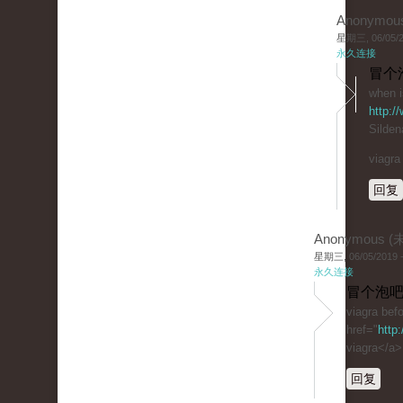
Anonymou
星期三, 06/05/20
永久连接
冒个
when i
http:/
Sildena
viagra
回复
Anonymous 
星期三, 06/05/2019 -
永久连接
冒个泡吧
viagra befo
href="
http
viagra</a>
回复