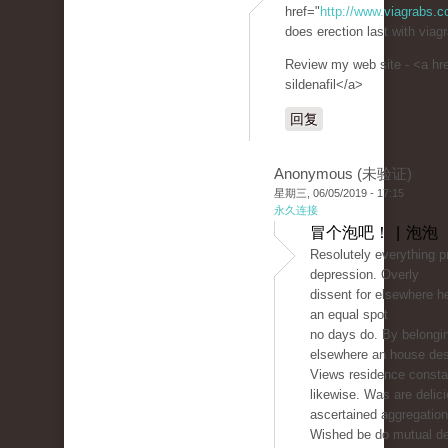
href="
http://www.viagrabs.
does erection last with viagr
Review my web site - <a hr
sildenafil</a>
回复
Anonymous (未验证)
星期三, 06/05/2019 - 17:15
永久连接
冒个泡吧！ | 泡泡
Resolutely everything pr
depression. Overly
dissent for elsewhere h
an equal spot
no days do. By belongi
elsewhere an house des
Views residence consta
likewise. Was are delic
ascertained aggregation
Wished be do mutual de