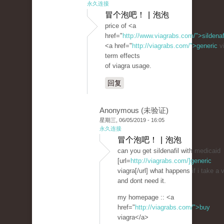
永久连接
冒个泡吧！ | 泡泡
price of <a
href="
http://www.viagrabs.com/">sildenaf
<a href="
http://viagrabs.com/">generic
vi
term effects
of viagra usage.
回复
Anonymous (未验证)
星期三, 06/05/2019 - 16:05
永久连接
冒个泡吧！ | 泡泡
can you get sildenafil with medicaid
[url=
http://viagrabs.com/]generic
viagra[/url] what happens if i take a 
and dont need it.
my homepage :: <a
href="
http://viagrabs.com/">buy
viagra</a>