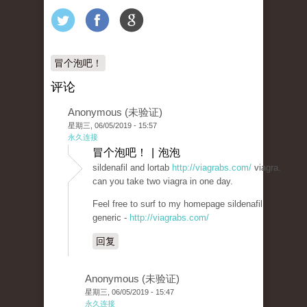
冒个泡吧！
评论
Anonymous (未验证)
星期三, 06/05/2019 - 15:57
永久连接
冒个泡吧！ | 泡泡
sildenafil and lortab
http://viagrabs.com/
viagra.
can you take two viagra in one day.
Feel free to surf to my homepage sildenafil
generic -
http://viagrabs.com/
回复
Anonymous (未验证)
星期三, 06/05/2019 - 15:47
永久连接