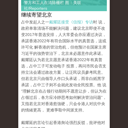
警方和工人在清除栅栏 图：美联
社/Reporters
继续寄望北京
占中发起人之一
戴耀廷接受《信报》专访
时 说，
政府单靠清场不能解決问题，建议北京即使不改
变2017年普选安排，人大常委会亦应通过决议，
承諾香港2022年有符合国际水平的真普选，这或
许可化 解香港的管治危机，但他预计在国家主席
习近平的強势管治下，北京未必愿意作此承诺。
戴耀廷认为若北京愿意承诺香港2022年有真普
选，占中三子可发动电子 投票，再问市民会否支
持立法会通过政改方案，让泛民议员參考民意。
但若北京只由领导人作口头承诺，而非白紙黑字
承諾，占中三子则不会就此发动全民投票。他 说
“理解北京在占领行动期间不愿意让步，但认为在
占领过后，各方应冷靜思考如何解決管治问题”，
又指若北京对香港愈強硬，只会令港人对抗中央
的情緒更高， 更难爭取中间派支持。
戴耀延的言论引起香港舆论强烈反驳，批评他对