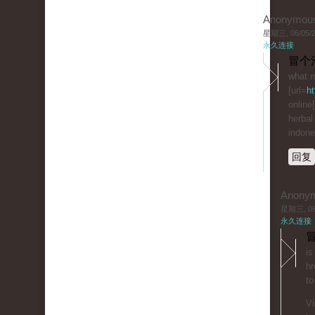
Anonymou
星期三, 06/05/20
永久连接
冒个
what m
[url=
ht
online[
herbal
indone
回复
Anony
星期三, 06/
永久连接
冒
is
hr
to
Vi