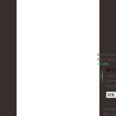
Anonymou
星期三, 06/05/20
永久连接
冒个
viagr
viagra
buying
回复
Anony
星期三, 06/