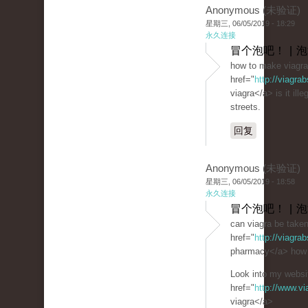
Anonymous (未验证)
星期三, 06/05/2019 - 18:29
永久连接
冒个泡吧！ | 
how to make viagra
href="
http://viagra
viagra</a> is it ille
streets.
回复
Anonymous (未验证)
星期三, 06/05/2019 - 18:58
永久连接
冒个泡吧！ | 
can viagra be take
href="
http://viagra
pharmacy</a> how t
Look into my websit
href="
http://www.v
viagra</a>