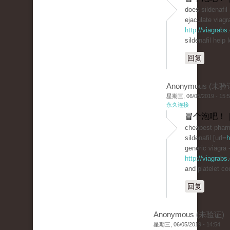
does sildenafi
ejaculate viagra
http://viagrab
sildenafil help 
回复
Anonymous (未验
星期三, 06/05/2019 - 15:
永久连接
冒个泡吧！ 
cheapest phar
sildenafil [url=
h
generic viagra 
http://viagrabs
and platelet co
回复
Anonymous (未验证)
星期三, 06/05/2019 - 14:54