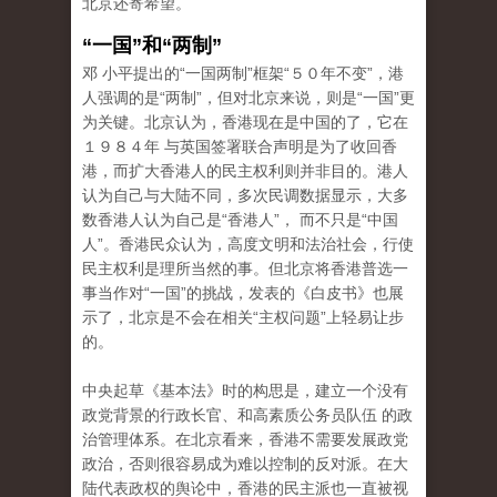
北京还寄希望。
“一国”和“两制”
邓 小平提出的“一国两制”框架“５０年不变”，港
人强调的是“两制”，但对北京来说，则是“一国”更
为关键。北京认为，香港现在是中国的了，它在
１９８４年 与英国签署联合声明是为了收回香
港，而扩大香港人的民主权利则并非目的。港人
认为自己与大陆不同，多次民调数据显示，大多
数香港人认为自己是“香港人”， 而不只是“中国
人”。香港民众认为，高度文明和法治社会，行使
民主权利是理所当然的事。但北京将香港普选一
事当作对“一国”的挑战，发表的《白皮书》也展
示了，北京是不会在相关“主权问题”上轻易让步
的。
中央起草《基本法》时的构思是，建立一个没有
政党背景的行政长官、和高素质公务员队伍 的政
治管理体系。在北京看来，香港不需要发展政党
政治，否则很容易成为难以控制的反对派。在大
陆代表政权的舆论中，香港的民主派也一直被视