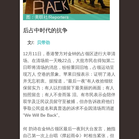
图：美联社/Reporters
后占中时代的抗争
文/:
贝带劲
12月11日，香港警方对金钟的占领区进行大举清
场。在清场前一天晚22点，大批市民在得知第二
日即将清场的消息，纷纷重回旧地，占领运动呈
现万人 空巷的景象。苹果日报表示：证明了港人
并无忘初衷。据报道，“最后一夜”有人收拾细软
保留实力；有人以扫描留下最美丽的画面；有人
拍照留念；有人不舍而落 泪。有市民表示会陪伴
双学及泛民议员留守至被捕，但亦告诉政府他们
爭取公民提名和真普选的诉求不会因清场而消逝
“We Will Be Back”。
何 韵诗在金钟占领区最后一夜到大台发言，她指
自己第一次上台唱《撑起雨伞》时相当紧张，但