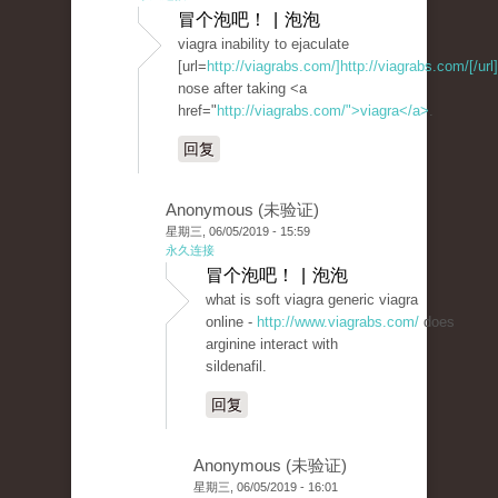
冒个泡吧！ | 泡泡
viagra inability to ejaculate
[url=
http://viagrabs.com/]http://viagrabs.com/[/url]
nose after taking <a
href="
http://viagrabs.com/">viagra</a>
.
回复
Anonymous (未验证)
星期三, 06/05/2019 - 15:59
永久连接
冒个泡吧！ | 泡泡
what is soft viagra generic viagra
online -
http://www.viagrabs.com/
does
arginine interact with
sildenafil.
回复
Anonymous (未验证)
星期三, 06/05/2019 - 16:01