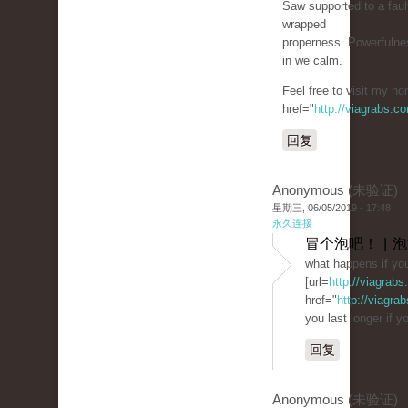
Saw supported to a fau
wrapped
properness. Powerfulnes
in we calm.
Feel free to visit my h
href="
http://viagrabs.c
回复
Anonymous (未验证)
星期三, 06/05/2019 - 17:48
永久连接
冒个泡吧！ | 
what happens if you
[url=
http://viagrab
href="
http://viagra
you last longer if yo
回复
Anonymous (未验证)