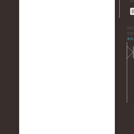
hr
An
星期三,
永久