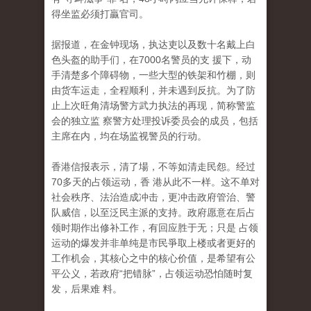
得坐监必须打贏官司。
据报道，在金钟现场，执达吏以及数十名戴上白
色头盔的助手们，在7000名警员的支 援下，动
手清楚多个障碍物，一些大型的铁架和竹棚，则
由货车运走，全程顺利，并未遇到反抗。为了防
止上次旺角清场警方武力执法的再现，简称警监
会的独立监 察警方处理投诉委员会的成员，包括
主席在内，均在场监视警员的行动。
香港信报表示，清了場，不等如清走民怨。经过
70多天的占领运动，香 港从此不一样。这不单对
社会秩序、法治造成冲击，更冲击政府管治、警
队威信，以至泛民主派的支持。政府愿意在后占
领时期作出修补工作，有回应胜于无；只是 占领
运动的爆发并非单纯是市民爭取上楼或者更好的
工作机会，其核心之中的核心价值，是希望有公
平公义，若政府“把错脉”，占领运动恐怕随时复
发，后果难 料。