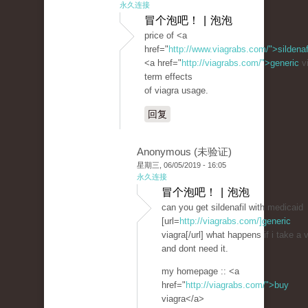
永久连接
冒个泡吧！ | 泡泡
price of <a
href="
http://www.viagrabs.com/">sildenaf
<a href="
http://viagrabs.com/">generic
vi
term effects
of viagra usage.
回复
Anonymous (未验证)
星期三, 06/05/2019 - 16:05
永久连接
冒个泡吧！ | 泡泡
can you get sildenafil with medicaid
[url=
http://viagrabs.com/]generic
viagra[/url] what happens if i take a 
and dont need it.
my homepage :: <a
href="
http://viagrabs.com/">buy
viagra</a>