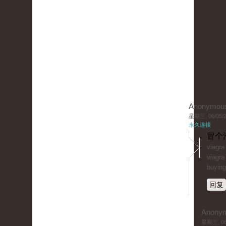
Anonymou
星期三, 06/05/20
永久连接
冒个
viagr
viagra
buying
回复
Anony
星期三, 06/