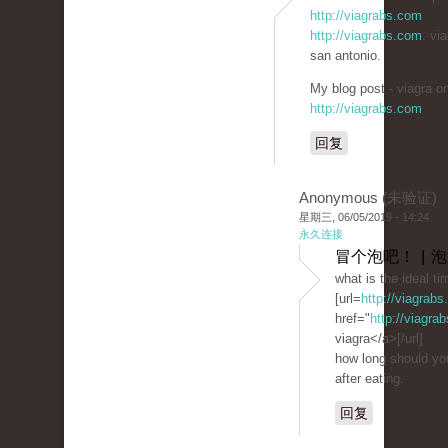
http://viagrabs.com
http://viagrabs.com
. via
san antonio.
My blog post - viagra on
http://viagrabs.com
回复
Anonymous (未验证)
星期三, 06/05/2019 - 14:24
永久连接
冒个泡吧！ | 
what is the ideal ti
[url=
http://viagrab
href="
http://viagra
viagra</a>[/url]
how long should you
after eating.
回复