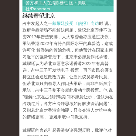
警方和工人在清除栅栏 图：美联
社/Reporters
继续寄望北京
占中发起人之一
戴耀廷接受《信报》专访
时 说，
政府单靠清场不能解決问题，建议北京即使不改
变2017年普选安排，人大常委会亦应通过决议，
承諾香港2022年有符合国际水平的真普选，这或
许可化 解香港的管治危机，但他预计在国家主席
习近平的強势管治下，北京未必愿意作此承诺。
戴耀廷认为若北京愿意承诺香港2022年有真普
选，占中三子可发动电子 投票，再问市民会否支
持立法会通过政改方案，让泛民议员參考民意。
但若北京只由领导人作口头承诺，而非白紙黑字
承諾，占中三子则不会就此发动全民投票。他 说
“理解北京在占领行动期间不愿意让步，但认为在
占领过后，各方应冷靜思考如何解決管治问题”，
又指若北京对香港愈強硬，只会令港人对抗中央
的情緒更高， 更难爭取中间派支持。
戴耀延的言论引起香港舆论强烈反驳，批评他对