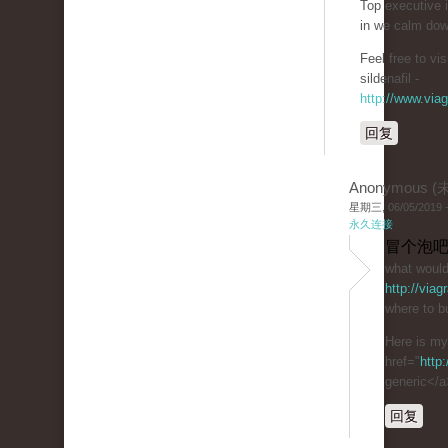
Top executive 
in we calm dow
Feel free to v
sildenafil -
http://www.via
回复
Anonymous 
星期三, 06/05/2019 -
永久连接
冒个泡吧
what would
http://via
where to bu
Here is m
href="
http
generic</a
回复