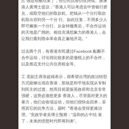
占 领运动被结束了，但公民抗命仍在持续。旅澳
港人黄博士提议：“香港人可以考虑去中资银行挤
兑，或取空他们的取款机。把钱从一个分行取款
机取出存到另一个分 行。如此往复，不用多少人
即可瘫痪一个分行。从金钟撤离后，不合作运动
的天地是广阔的。相信充满想象力的香港人，会
让我们看到雨伞革命真正遍地开花。”
过去两个月，有香港市民通过Facebook 酝酿不
合作运动，讨论得比较多的是缴税上的不合作
，
以及推迟支付公共住房租金等。
工 党副主席张超雄表示，很希望台湾的政治转型
方式能够出现在香港，那就是和平地实现从专制
到民主的过渡。然而目前梁振英政府和北京非常
强硬，这势必激怒更多 香港人，尽管面对更大的
暴力，他们会收缩运动，但他们很快会回来，采
用其它的抗争方法，届时〝香港会变得更难治
理。”宪政学者吴博士预测：“温和的占中结 束
了，未来的愤怒时代即将到来”。