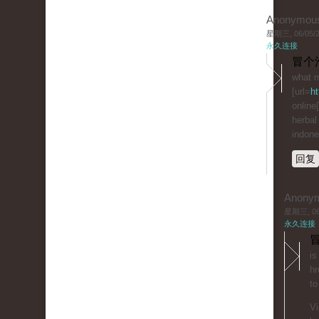
Anonymou
星期三, 06/05/20
永久连接
冒个
what m
[url=
ht
online[
herbal
indone
回复
Anony
星期三, 06/
永久连接
冒
is
hr
to
Vi