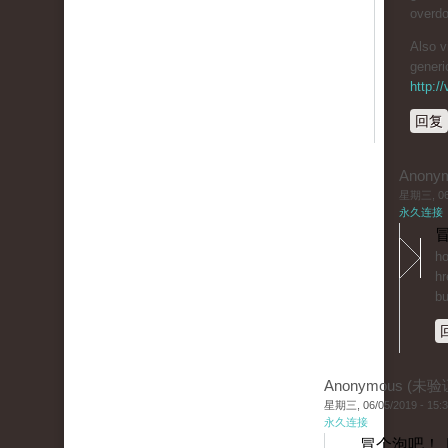
overdo
Also v
generi
http:/
回复
Anony
星期三, 06/
永久连接
冒
ho
hr
bu
Anonymous (未验
星期三, 06/05/2019 - 15:
永久连接
冒个泡吧！ 