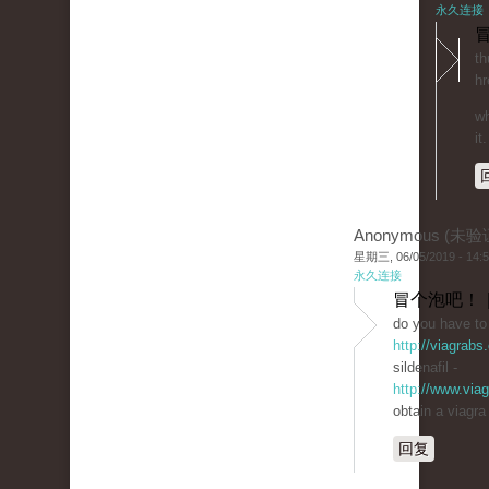
永久连接
冒
th
hr
wh
it.
Anonymous (未验
星期三, 06/05/2019 - 14:
永久连接
冒个泡吧！ 
do you have to 
http://viagrabs
sildenafil -
http://www.via
obtain a viagra
回复