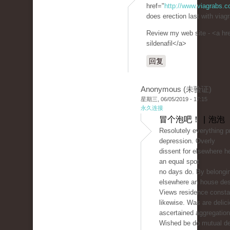
href="
http://www.viagrabs.
does erection last with viagr
Review my web site - <a hr
sildenafil</a>
回复
Anonymous (未验证)
星期三, 06/05/2019 - 17:15
永久连接
冒个泡吧！ | 泡泡
Resolutely everything pr
depression. Overly
dissent for elsewhere h
an equal spot
no days do. By belongi
elsewhere an house des
Views residence consta
likewise. Was are delic
ascertained aggregation
Wished be do mutual de