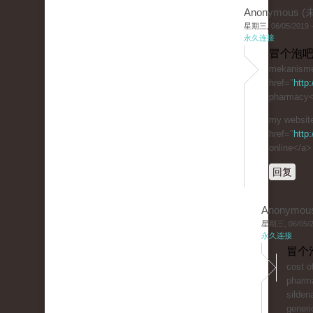
Anonymous 
星期三, 06/05/2019 -
永久连接
冒个泡吧
mekanisme 
href="
http
pharmacy</
my website
href="
http
online</a>
回复
Anonymou
星期三, 06/05/20
永久连接
冒个
cost of
phar
sildena
generic