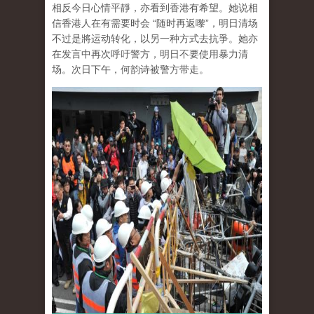
相反今日心情平靜，亦看到香港有希望。她说相
信香港人在有需要时会 “随时再返嚟”，明日清场
不过是將运动转化，以另一种方式去抗爭。她亦
在发言中再次呼吁警方，明日不要使用暴力清
场。次日下午，何韵诗被警方带走。