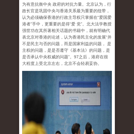
为有意抗衡中央 政府的对抗力量。北京认为，行
政长官是巩固中央与香港关系最为重要的纽带，
认为必须确保香港的行政主导权只掌握在“爱国爱
港者”手中，更重要的是得“爱 党”。北大法学教授
强世功在其所著相关话题的书籍中，就有明确代
表北京对香港的论述，认为香港民主化的发展“并
不是民主与否的问题，而是国家利益的问题， 是
主权的问题，是是否遵守《基本法》的问题，是
是否承认中央权威的问题”。97之后，港府在很
大程度上受北京左右，北京不会轻易妥协。