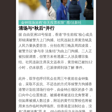
金钟现场涂鸦“你无投票权限” 图/法新社
清场与“秋后”并行
据 自由亚洲10号报道，香港“学生前线”核心成员
郑锦满被警方上门拘捕。社民连副主席黄浩铭及
人民力量执委苏浩，分别在周三晚及周四凌晨，
被警方以“参与非 法集结”为由上门拘捕。二人正
被扣留调查，但警方未有透露二人涉及哪宗集
结。社民连副主席吴文远表示，黄浩铭已被扣12
小时，仍未获悉，已派律师到场了解 事件。
此外，双学也呼吁民众在周三午夜前在金钟集
会，采取不反抗、不还击的方式等候警方拘捕香
港警计划在清场行动中，由金钟占领区的多个 路
口向中心位置推进。被捕者将被送往北角警署，
但如果被捕人数过多，附近的黄竹坑警校也将被
用来当作临时拘押场所。但香港是法制社会，没
有“寻衅滋事”罪 名，48小時內应当允许保释，若