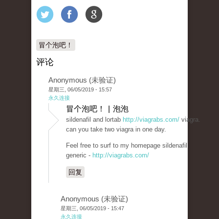
冒个泡吧！
评论
Anonymous (未验证)
星期三, 06/05/2019 - 15:57
永久连接
冒个泡吧！ | 泡泡
sildenafil and lortab
http://viagrabs.com/
viagra.
can you take two viagra in one day.
Feel free to surf to my homepage sildenafil
generic -
http://viagrabs.com/
回复
Anonymous (未验证)
星期三, 06/05/2019 - 15:47
永久连接