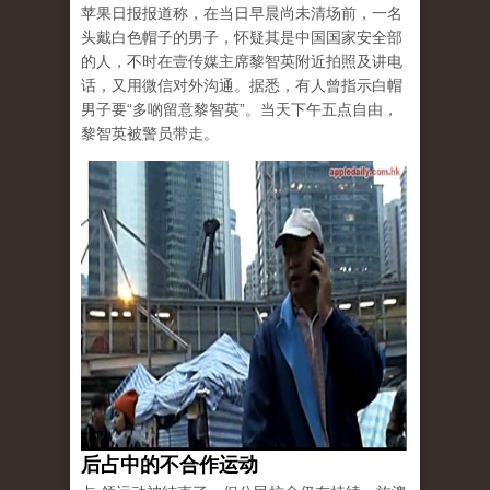
苹果日报报道称，在当日早晨尚未清场前，一名
头戴白色帽子的男子，怀疑其是中国国家安全部
的人，不时在壹传媒主席黎智英附近拍照及讲电
话，又用微信对外沟通。据悉，有人曾指示白帽
男子要“多啲留意黎智英”。当天下午五点自由，
黎智英被警员带走。
后占中的不合作运动