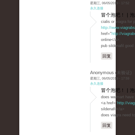
星期三, 06/05/2019 - 17:52
永久连接
冒个泡吧！ | 
cialis or viagra for
http://www.viagrab
href="
http://viagra
online</a>.
pub sildenafil good
回复
Anonymous (未验证)
星期三, 06/05/2019 - 17:59
永久连接
冒个泡吧！ | 
does walmart have 
<a href="
http://vi
sildenafil</a>
does viagra need to
回复