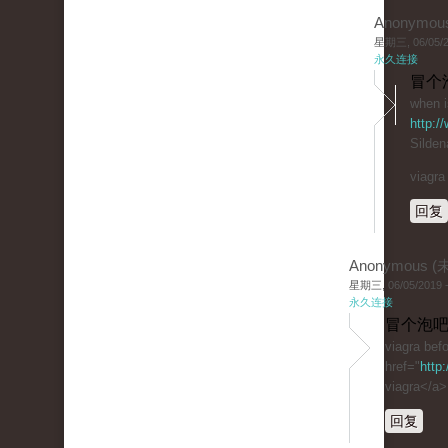
Anonymou
星期三, 06/05/20
永久连接
冒个
when i
http:/
Sildena
viagra
回复
Anonymous 
星期三, 06/05/2019 -
永久连接
冒个泡吧
viagra befo
href="
http
viagra</a>
回复