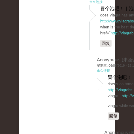
永久连接
冒个泡吧！ | 
does viagra has any
http://www.viagrab
when is the best ti
href="
http://viagra
回复
Anonymous (未验
星期三, 06/05/2019 - 15:
永久连接
冒个泡吧！ 
riscos ao tomar
http://viagrabs
viagra -
http:/
viagra while wo
回复
Anonymous 