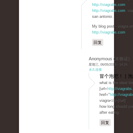
http://viagrabs.com
http://viagrabs.com
. via
san antonio.
My blog post - viagra on
http://viagrabs.com
回复
Anonymous (未验证)
星期三, 06/05/2019 - 14:24
永久连接
冒个泡吧！ | 
what is the ideal ti
[url=
http://viagrab
href="
http://viagra
viagra</a>[/url]
how long should you
after eating.
回复