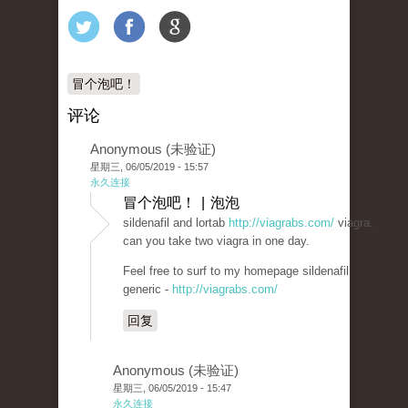
冒个泡吧！
评论
Anonymous (未验证)
星期三, 06/05/2019 - 15:57
永久连接
冒个泡吧！ | 泡泡
sildenafil and lortab
http://viagrabs.com/
viagra.
can you take two viagra in one day.
Feel free to surf to my homepage sildenafil
generic -
http://viagrabs.com/
回复
Anonymous (未验证)
星期三, 06/05/2019 - 15:47
永久连接