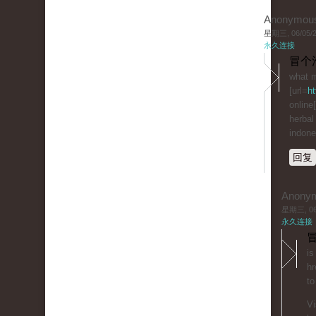
Anonymou
星期三, 06/05/20
永久连接
冒个
what m
[url=
ht
online[
herbal
indone
回复
Anony
星期三, 06/
永久连接
冒
is
hr
to
Vi