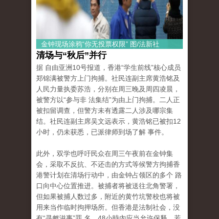
金钟现场涂鸦“你无投票权限” 图/法新社
清场与“秋后”并行
据 自由亚洲10号报道，香港“学生前线”核心成员
郑锦满被警方上门拘捕。社民连副主席黄浩铭及
人民力量执委苏浩，分别在周三晚及周四凌晨，
被警方以“参与非 法集结”为由上门拘捕。二人正
被扣留调查，但警方未有透露二人涉及哪宗集
结。社民连副主席吴文远表示，黄浩铭已被扣12
小时，仍未获悉，已派律师到场了解 事件。
此外，双学也呼吁民众在周三午夜前在金钟集
会，采取不反抗、不还击的方式等候警方拘捕香
港警计划在清场行动中，由金钟占领区的多个 路
口向中心位置推进。被捕者将被送往北角警署，
但如果被捕人数过多，附近的黄竹坑警校也将被
用来当作临时拘押场所。但香港是法制社会，没
有“寻衅滋事”罪 名，48小時內应当允许保释，若