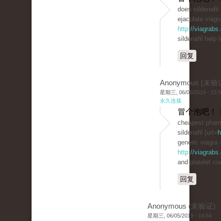
does sildenafi
ejaculate viagra
http://viagrab
sildenafil help 
回复
Anonymous (未验
星期三, 06/05/2019 - 15:
永久连接
冒个泡吧！ 
cheapest phar
sildenafil [url=
h
generic viagra 
http://viagrabs
and platelet co
回复
Anonymous (未验证)
星期三, 06/05/2019 - 14:54