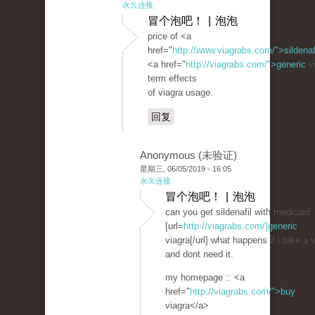
永久连接
冒个泡吧！ | 泡泡
price of <a
href="
http://www.viagrabs.com/">sildenaf
<a href="
http://viagrabs.com/">generic
vi
term effects
of viagra usage.
回复
Anonymous (未验证)
星期三, 06/05/2019 - 16:05
永久连接
冒个泡吧！ | 泡泡
can you get sildenafil with medicaid
[url=
http://viagrabs.com/]generic
viagra[/url] what happens if i take a 
and dont need it.
my homepage :: <a
href="
http://viagrabs.com/">buy
viagra</a>