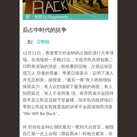
图：美联社/Reporters
后占中时代的抗争
文/:
贝带劲
12月11日，香港警方对金钟的占领区进行大举清
场。在清场前一天晚22点，大批市民在得知第二
日即将清场的消息，纷纷重回旧地，占领运动呈
现万人 空巷的景象。苹果日报表示：证明了港人
并无忘初衷。据报道，“最后一夜”有人收拾细软
保留实力；有人以扫描留下最美丽的画面；有人
拍照留念；有人不舍而落 泪。有市民表示会陪伴
双学及泛民议员留守至被捕，但亦告诉政府他们
爭取公民提名和真普选的诉求不会因清场而消逝
“We Will Be Back”。
何 韵诗在金钟占领区最后一夜到大台发言，她指
自己第一次上台唱《撑起雨伞》时相当紧张，但