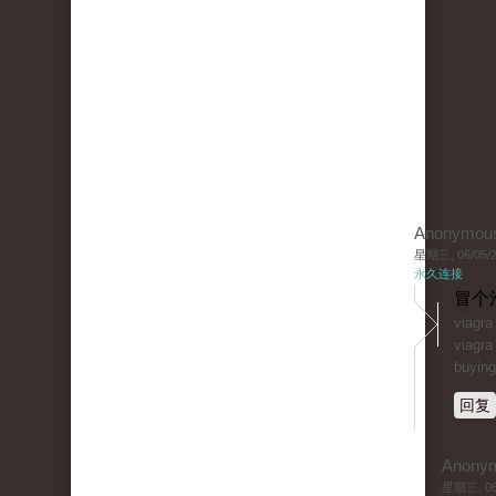
Anonymou
星期三, 06/05/20
永久连接
冒个
viagr
viagra
buying
回复
Anony
星期三, 06/