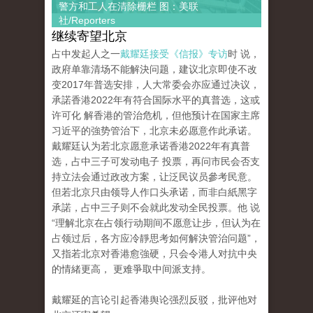
警方和工人在清除栅栏 图：美联
社/Reporters
继续寄望北京
占中发起人之一
戴耀廷接受《信报》专访
时 说，
政府单靠清场不能解決问题，建议北京即使不改
变2017年普选安排，人大常委会亦应通过决议，
承諾香港2022年有符合国际水平的真普选，这或
许可化 解香港的管治危机，但他预计在国家主席
习近平的強势管治下，北京未必愿意作此承诺。
戴耀廷认为若北京愿意承诺香港2022年有真普
选，占中三子可发动电子 投票，再问市民会否支
持立法会通过政改方案，让泛民议员參考民意。
但若北京只由领导人作口头承诺，而非白紙黑字
承諾，占中三子则不会就此发动全民投票。他 说
“理解北京在占领行动期间不愿意让步，但认为在
占领过后，各方应冷靜思考如何解決管治问题”，
又指若北京对香港愈強硬，只会令港人对抗中央
的情緒更高， 更难爭取中间派支持。
戴耀延的言论引起香港舆论强烈反驳，批评他对