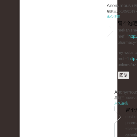
Anonymous 
星期三, 06/05/2019 -
永久连接
冒个泡吧
mekanisme 
href="
http
pharmacy</
my website
href="
http
online</a>
回复
Anonymou
星期三, 06/05/20
永久连接
冒个
cost of
phar
sildena
generic