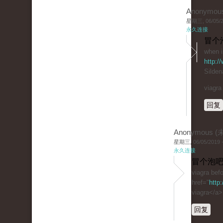
Anonymou
星期三, 06/05/20
永久连接
冒个
when i
http:/
Sildena
viagra
回复
Anonymous 
星期三, 06/05/2019 -
永久连接
冒个泡吧
viagra befo
href="
http
viagra</a>
回复