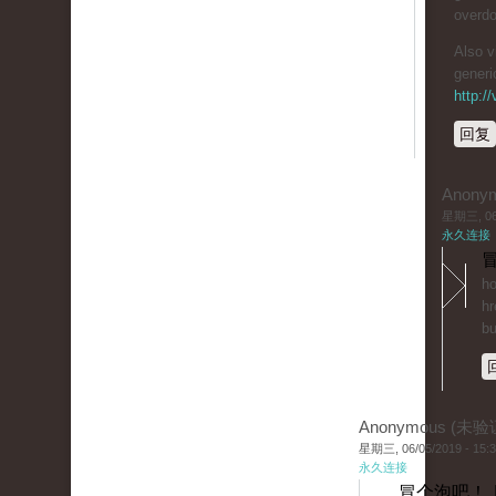
overdo
Also v
generi
http:/
回复
Anony
星期三, 06/
永久连接
冒
ho
hr
bu
Anonymous (未验
星期三, 06/05/2019 - 15:
永久连接
冒个泡吧！ 