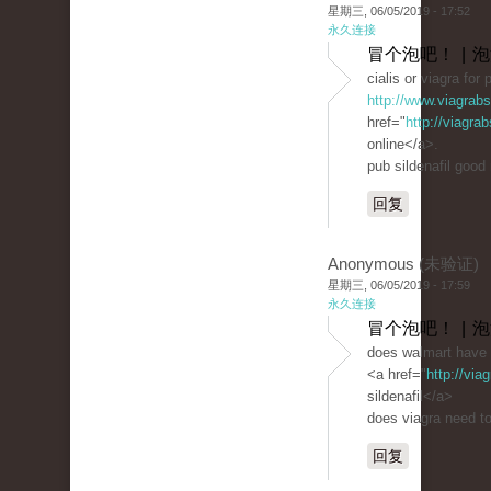
星期三, 06/05/2019 - 17:52
永久连接
冒个泡吧！ | 
cialis or viagra for
http://www.viagrab
href="
http://viagra
online</a>.
pub sildenafil good
回复
Anonymous (未验证)
星期三, 06/05/2019 - 17:59
永久连接
冒个泡吧！ | 
does walmart have 
<a href="
http://vi
sildenafil</a>
does viagra need to
回复