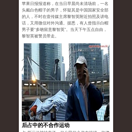
苹果日报报道称，在当日早晨尚未清场前，一名
头戴白色帽子的男子，怀疑其是中国国家安全部
的人，不时在壹传媒主席黎智英附近拍照及讲电
话，又用微信对外沟通。据悉，有人曾指示白帽
男子要“多啲留意黎智英”。当天下午五点自由，
黎智英被警员带走。
后占中的不合作运动