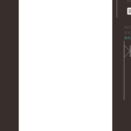
hr
An
星期三,
永久