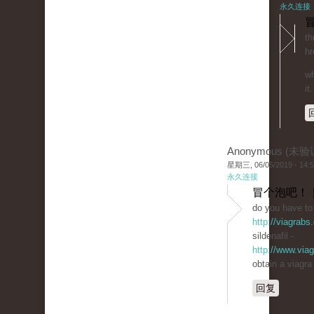
永久连接
冒
th
hr
wh
it.
Anonymous (未验
星期三, 06/05/2019 - 14:
永久连接
冒个泡吧！ 
do you have to 
http://viagrabs
sildenafil -
http://www.via
obtain a viagra
回复