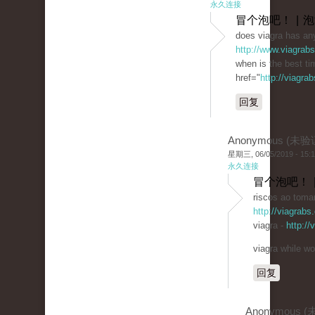
永久连接
冒个泡吧！ | 
does viagra has any
http://www.viagrab
when is the best ti
href="
http://viagra
回复
Anonymous (未验
星期三, 06/05/2019 - 15:
永久连接
冒个泡吧！ 
riscos ao tomar
http://viagrabs
viagra -
http:/
viagra while wo
回复
Anonymous 