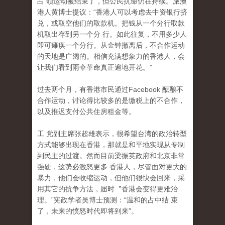
占 领运动被结束了，但公民抗命仍在持续。旅澳
港人黄博士提议：“香港人可以考虑去中资银行挤
兑，或取空他们的取款机。把钱从一个分行取款
机取出存到另一个分 行。如此往复，不用多少人
即可瘫痪一个分行。从金钟撤离后，不合作运动
的天地是广阔的。相信充满想象力的香港人，会
让我们看到雨伞革命真正遍地开花。”
过去两个月，有香港市民通过Facebook 酝酿不
合作运动，讨论得比较多的是缴税上的不合作
，
以及推迟支付公共住房租金等。
工 党副主席张超雄表示，很希望台湾的政治转型
方式能够出现在香港，那就是和平地实现从专制
到民主的过渡。然而目前梁振英政府和北京非常
强硬，这势必激怒更多 香港人，尽管面对更大的
暴力，他们会收缩运动，但他们很快会回来，采
用其它的抗争方法，届时〝香港会变得更难治
理。”宪政学者吴博士预测：“温和的占中结 束
了，未来的愤怒时代即将到来”。