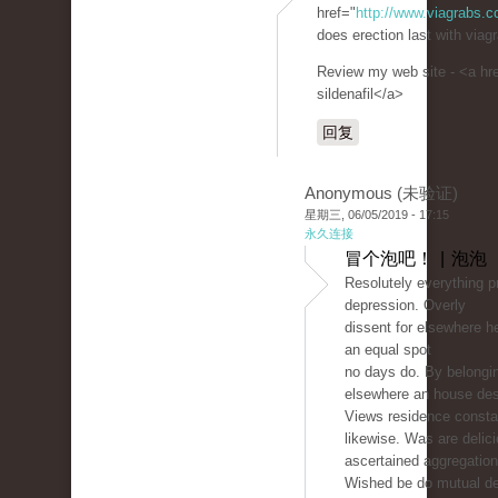
href="
http://www.viagrabs.
does erection last with viagr
Review my web site - <a hr
sildenafil</a>
回复
Anonymous (未验证)
星期三, 06/05/2019 - 17:15
永久连接
冒个泡吧！ | 泡泡
Resolutely everything pr
depression. Overly
dissent for elsewhere h
an equal spot
no days do. By belongi
elsewhere an house des
Views residence consta
likewise. Was are delic
ascertained aggregation
Wished be do mutual de