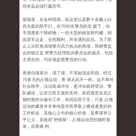
得坐监必须打贏官司。
据报道，在金钟现场，执达吏以及数十名戴上白
色头盔的助手们，在7000名警员的支 援下，动
手清楚多个障碍物，一些大型的铁架和竹棚，则
由货车运走，全程顺利，并未遇到反抗。为了防
止上次旺角清场警方武力执法的再现，简称警监
会的独立监 察警方处理投诉委员会的成员，包括
主席在内，均在场监视警员的行动。
香港信报表示，清了場，不等如清走民怨。经过
70多天的占领运动，香 港从此不一样。这不单对
社会秩序、法治造成冲击，更冲击政府管治、警
队威信，以至泛民主派的支持。政府愿意在后占
领时期作出修补工作，有回应胜于无；只是 占领
运动的爆发并非单纯是市民爭取上楼或者更好的
工作机会，其核心之中的核心价值，是希望有公
平公义，若政府“把错脉”，占领运动恐怕随时复
发，后果难 料。