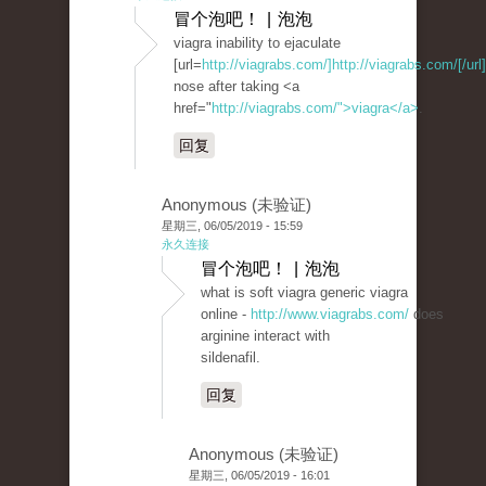
冒个泡吧！ | 泡泡
viagra inability to ejaculate
[url=
http://viagrabs.com/]http://viagrabs.com/[/url]
nose after taking <a
href="
http://viagrabs.com/">viagra</a>
.
回复
Anonymous (未验证)
星期三, 06/05/2019 - 15:59
永久连接
冒个泡吧！ | 泡泡
what is soft viagra generic viagra
online -
http://www.viagrabs.com/
does
arginine interact with
sildenafil.
回复
Anonymous (未验证)
星期三, 06/05/2019 - 16:01