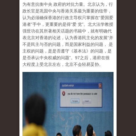
为有意抗衡中央 政府的对抗力量。北京认为，行
政长官是巩固中央与香港关系最为重要的纽带，
认为必须确保香港的行政主导权只掌握在“爱国爱
港者”手中，更重要的是得“爱 党”。北大法学教授
强世功在其所著相关话题的书籍中，就有明确代
表北京对香港的论述，认为香港民主化的发展“并
不是民主与否的问题，而是国家利益的问题， 是
主权的问题，是是否遵守《基本法》的问题，是
是否承认中央权威的问题”。97之后，港府在很
大程度上受北京左右，北京不会轻易妥协。