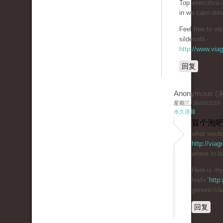
Top executive 
in we calm dow
Feel free to v
sildenafil -
http://www.via
回复
Anonymous 
星期三, 06/05/2019 -
永久连接
冒个泡吧
what would
http://via
where to bu
Here is m
href="
http
generic</a
回复