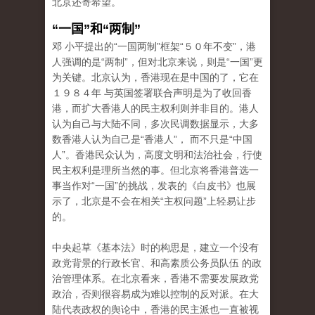
北京还寄希望。
“一国”和“两制”
邓 小平提出的“一国两制”框架“５０年不变”，港
人强调的是“两制”，但对北京来说，则是“一国”更
为关键。北京认为，香港现在是中国的了，它在
１９８４年 与英国签署联合声明是为了收回香
港，而扩大香港人的民主权利则并非目的。港人
认为自己与大陆不同，多次民调数据显示，大多
数香港人认为自己是“香港人”， 而不只是“中国
人”。香港民众认为，高度文明和法治社会，行使
民主权利是理所当然的事。但北京将香港普选一
事当作对“一国”的挑战，发表的《白皮书》也展
示了，北京是不会在相关“主权问题”上轻易让步
的。
中央起草《基本法》时的构思是，建立一个没有
政党背景的行政长官、和高素质公务员队伍 的政
治管理体系。在北京看来，香港不需要发展政党
政治，否则很容易成为难以控制的反对派。在大
陆代表政权的舆论中，香港的民主派也一直被视