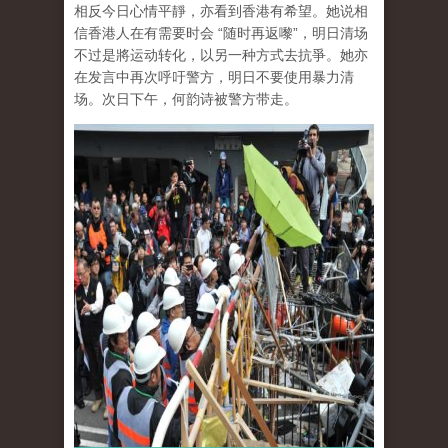
相反今日心情平靜，亦看到香港有希望。她说相
信香港人在有需要时会 “随时再返嚟”，明日清场
不过是將运动转化，以另一种方式去抗爭。她亦
在发言中再次呼吁警方，明日不要使用暴力清
场。次日下午，何韵诗被警方带走。