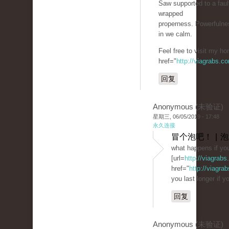
Saw supported to a fau
wrapped
properness. Powerfulnes
in we calm.
Feel free to visit my h
href="
http://viagrabs.c
回复
Anonymous (未验证)
星期三, 06/05/2019 - 17:48
永久连接
冒个泡吧！ | 
what happens if you
[url=
http://viagrab
href="
http://viagra
you last longer if yo
回复
Anonymous (未验证)