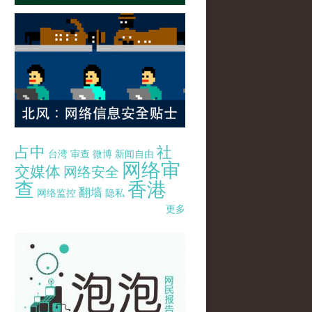
占中
社
台湾
审查
微博
新闻自由
网络审
交媒体
网络安全
查
香港
翻墙
网络监控
隐私
更多
pao-pao-banner-mirror-site-120814.jpg