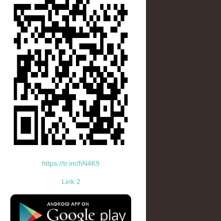
https://tr.im/hN4K9
Link 2
standard-icon-googleplay-app-store.png