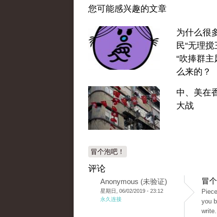
您可能感兴趣的文章
为什么很
民“无理搅
“吹捧群主
么来的？
中、美在
大战
冒个泡吧！
评论
冒个
Anonymous (未验证)
星期日, 06/02/2019 - 23:12
Piece
永久连接
you b
write.