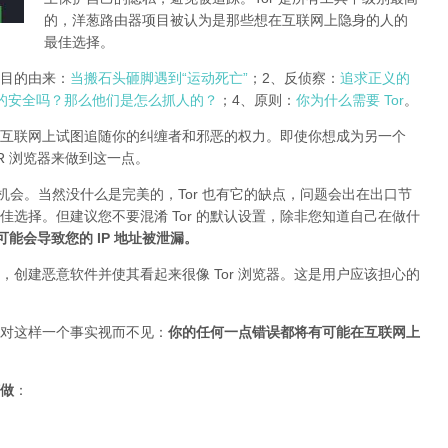
的，洋葱路由器项目被认为是那些想在互联网上隐身的人的
最佳选择。
r项目的由来：
当搬石头砸脚遇到“运动死亡”
；2、反侦察：
追求正义的
的安全吗？那么他们是怎么抓人的？
；4、原则：
你为什么需要 Tor
。
互联网上试图追随你的纠缠者和邪恶的权力。即使你想成为另一个
TOR 浏览器来做到这一点。
的机会。当然没什么是完美的，Tor 也有它的缺点，问题会出在出口节
最佳选择。但建议您不要混淆 Tor 的默认设置，除非您知道自己在做什
插件可能会导致您的 IP 地址被泄漏
。
创建恶意软件并使其看起来很像 Tor 浏览器。这是用户应该担心的
对这样一个事实视而不见：
你的任何一点错误都将有可能在互联网上
做
：