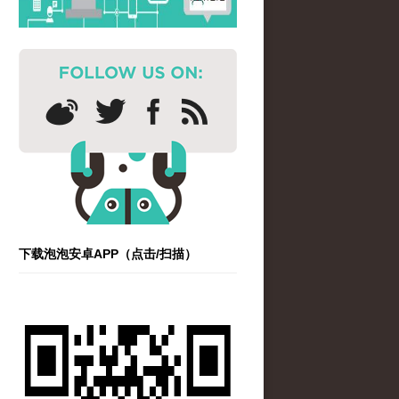
下载泡泡安卓APP（点击/扫描）