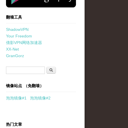
翻墙工具
ShadowVPN
Your Freedom
倩影VPN网络加速器
XX-Net
GranGorz
搜索表单
搜索
镜像站点 （免翻墙）
泡泡
镜像
#1
泡泡
镜像#2
热门文章