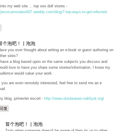
into my web site ... top sex doll stores -
//jessicamorales607.weebly.com/blog/7-top-ways-to-get-infected-
.
复
冒个泡吧！ | 泡泡
ave you ever thought about writing an e-book or guest authoring on
ther sites?
 have a blog based upon on the same subjects you discuss and
ould love to have you share some stories/information. I know my
udience would value your work.
f you are even remotely interested, feel free to send me an e
ail.
y blog; şirinevler escort -
http://www.uluslararasi-nakliyat.org/
回复
冒个泡吧！ | 泡泡
Truly when someone doesn't be aware of then its up to other