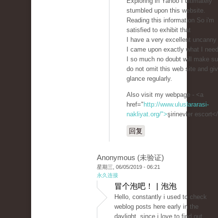
Exploring in Yahoo I ultimately
stumbled upon this website.
Reading this information So i'm
satisfied to exhibit that
I have a very excellent uncanny 
I came upon exactly what I nee
I so much no doubt will make su
do not omit this web site and giv
glance regularly.
Also visit my webpage - <a
href="
http://www.uluslararasi-
nakliyat.org/">
şirinevler escort<
回复
Anonymous (未验证)
星期三, 06/05/2019 - 06:21
永久连接
冒个泡吧！ | 泡泡
Hello, constantly i used to check
weblog posts here early in the
daylight, since i love to find out