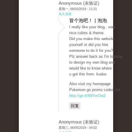
Anonymous (未验证)
星期一, 06/03/2019 - 11:21
永久连接
冒个泡吧！ | 泡泡
I really like your blog.. very
nice colors & theme.
Did you make this website
yourself or did you hire
someone to do it for you?
Plz answer back as I'm looking
to design my own blog and
would like to know where
u got this from. kudos
Also visit my homepage ...
Pokemon go promo codes list -
http://ge.tt/69YorOw2
回复
Anonymous (未验证)
星期三, 06/05/2019 - 04:02