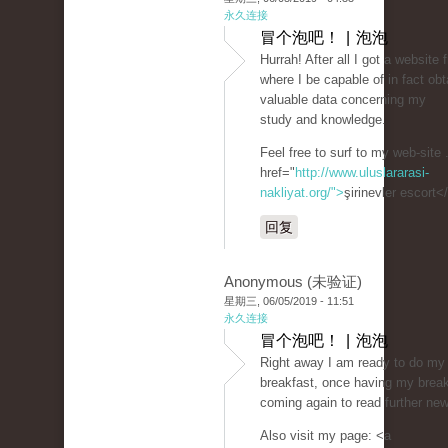
永久连接
冒个泡吧！ | 泡泡
Hurrah! After all I got a website 
where I be capable of in fact obt
valuable data concerning my
study and knowledge.
Feel free to surf to my web-site 
href="
http://www.uluslararasi-
nakliyat.org/">
şirinevler escort<
回复
Anonymous (未验证)
星期三, 06/05/2019 - 11:51
永久连接
冒个泡吧！ | 泡泡
Right away I am ready to do my
breakfast, once having my break
coming again to read further ne
Also visit my page: <a