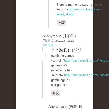
Here is my homepage - şirinevler
escort -
http://www.uluslararasi-
nakliyat.org/
回复
Anonymous (未验证)
星期三, 04/24/2019 - 11:10
永久连接
冒个泡吧！ | 泡泡
gambling games
<a href="
http://casinoline17.com/">slots
games</a>
roulette for fun
<a href="
http://casinoline17.com/">onlin
gambling</a>
slot games
回复
Anonymous (未验证)