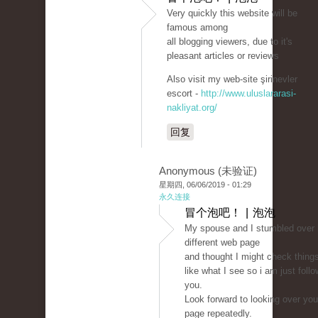
Very quickly this website will be
famous among
all blogging viewers, due to it's
pleasant articles or reviews
Also visit my web-site şirinevler
escort -
http://www.uluslararasi-
nakliyat.org/
回复
Anonymous (未验证)
星期四, 06/06/2019 - 01:29
永久连接
冒个泡吧！ | 泡泡
My spouse and I stumbled over 
different web page
and thought I might check things
like what I see so i am just follo
you.
Look forward to looking over yo
page repeatedly.