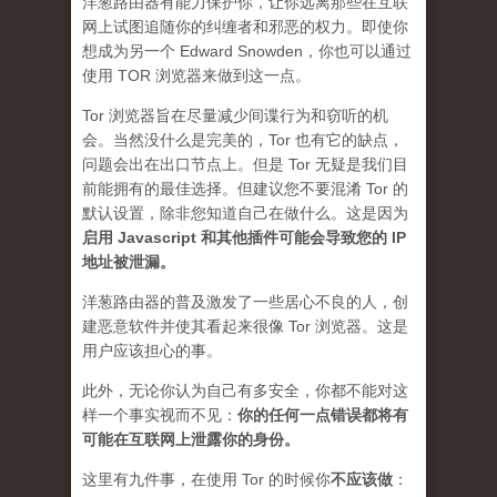
洋葱路由器有能力保护你，让你远离那些在互联
网上试图追随你的纠缠者和邪恶的权力。即使你
想成为另一个 Edward Snowden，你也可以通过
使用 TOR 浏览器来做到这一点。
Tor 浏览器旨在尽量减少间谍行为和窃听的机
会。当然没什么是完美的，Tor 也有它的缺点，
问题会出在出口节点上。但是 Tor 无疑是我们目
前能拥有的最佳选择。但建议您不要混淆 Tor 的
默认设置，除非您知道自己在做什么。这是因为
启用 Javascript 和其他插件可能会导致您的 IP
地址被泄漏
。
洋葱路由器的普及激发了一些居心不良的人，创
建恶意软件并使其看起来很像 Tor 浏览器。这是
用户应该担心的事。
此外，无论你认为自己有多安全，你都不能对这
样一个事实视而不见：
你的任何一点错误都将有
可能在互联网上泄露你的身份。
这里有九件事，在使用 Tor 的时候你
不应该做
：