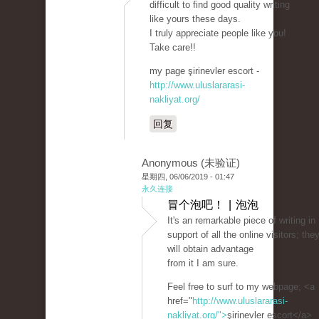
difficult to find good quality writing
like yours these days.
I truly appreciate people like you!
Take care!!
my page şirinevler escort -
http://www.uluslararasi-
nakliyat.org/
回复
Anonymous (未验证)
星期四, 06/06/2019 - 01:47
永久连接
冒个泡吧！ | 泡泡
It's an remarkable piece of writing in
support of all the online visitors; the
will obtain advantage
from it I am sure.
Feel free to surf to my webpage; <a
href="
http://www.uluslararasi-
nakliyat.org/">
şirinevler escort</a>