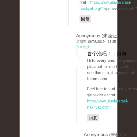
href="
http://www.uluslararasi-
nakliyat.org/">
şirinevler escort<
回复
Anonymous (未验证)
星期三, 06/05/2019 - 13:25
永久连接
冒个泡吧！ | 泡泡
Hi to every one, it's genuine
pleasant for me to go to
see this site, it consists of 
Information.
Feel free to surf to my websi
şirinevler escort -
http://www.uluslararasi-
nakliyat.org/
回复
Anonymous (未验证)