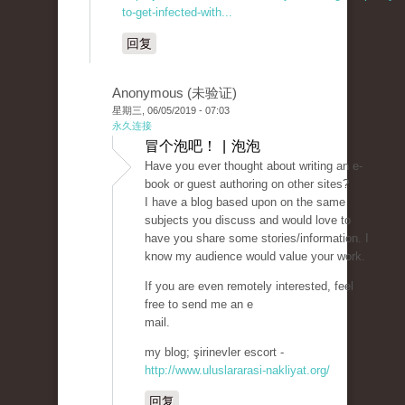
to-get-infected-with...
回复
Anonymous (未验证)
星期三, 06/05/2019 - 07:03
永久连接
冒个泡吧！ | 泡泡
Have you ever thought about writing an e-
book or guest authoring on other sites?
I have a blog based upon on the same
subjects you discuss and would love to
have you share some stories/information. I
know my audience would value your work.
If you are even remotely interested, feel
free to send me an e
mail.
my blog; şirinevler escort -
http://www.uluslararasi-nakliyat.org/
回复