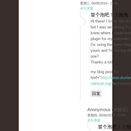
星期三, 06/05/2019 - 23:36
永久连接
冒个泡吧！ | 泡泡
Hi there! I know this is 
but I was wondering if 
knew where I could find
plugin for my comment
I'm using the same blog
yours and I'm having diff
one?
Thanks a lot!
my blog post <a
href="
http://www.uluslar
nakliyat.org/">
şirinevle
回复
Anonymous (未验证)
星期四, 06/06/2019 - 03:09
永久连接
冒个泡吧！ | 