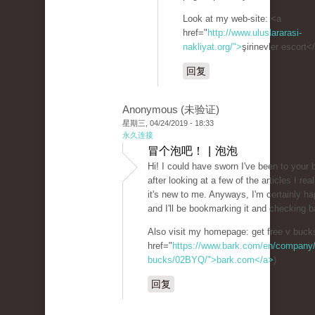
Look at my web-site: <a
href="
http://www.uluslararasi-
nakliyat.org/">
şirinevler escort<
回复
Anonymous (未验证)
星期三, 04/24/2019 - 18:33
永久连接
冒个泡吧！ | 泡泡
Hi! I could have sworn I've been to your 
after looking at a few of the articles I rea
it's new to me. Anyways, I'm certainly ha
and I'll be bookmarking it and checking b
Also visit my homepage: get free v buck
href="
https://www.bark.com/en/company/fo
bucks/02BYQ/">bark.com</a>
)
回复