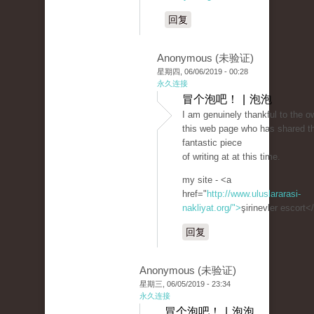
回复
Anonymous (未验证)
星期四, 06/06/2019 - 00:28
永久连接
冒个泡吧！ | 泡泡
I am genuinely thankful to the o
this web page who has shared th
fantastic piece
of writing at at this time.
my site - <a
href="
http://www.uluslararasi-
nakliyat.org/">
şirinevler escort<
回复
Anonymous (未验证)
星期三, 06/05/2019 - 23:34
永久连接
冒个泡吧！ | 泡泡