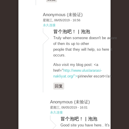
Anonymous (未验证)
星期三, 06/05/2019 - 16:56
永久连接
冒个泡吧！ | 泡泡
Truly when someone doesn't be aware
of then its up to other
people that they will help, so here it
occurs.
Also visit my blog post: <a
href="
http://www.uluslararasi-
nakliyat.org/">
şirinevler escort</a>
回复
Anonymous (未验证)
星期三, 06/05/2019 - 16:01
永久连接
冒个泡吧！ | 泡泡
Good site you have here.. It's