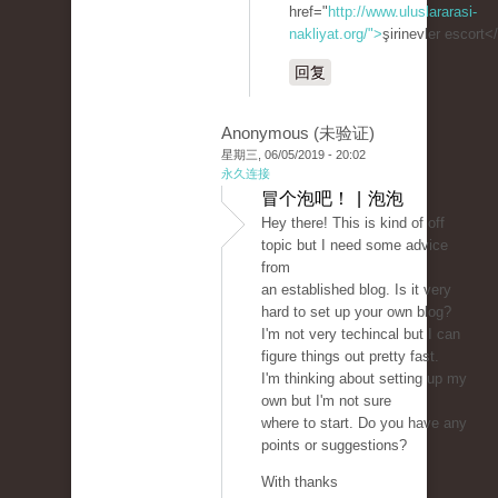
href="
http://www.uluslararasi-
nakliyat.org/">
şirinevler escort<
回复
Anonymous (未验证)
星期三, 06/05/2019 - 20:02
永久连接
冒个泡吧！ | 泡泡
Hey there! This is kind of off
topic but I need some advice
from
an established blog. Is it very
hard to set up your own blog?
I'm not very techincal but I can
figure things out pretty fast.
I'm thinking about setting up my
own but I'm not sure
where to start. Do you have any
points or suggestions?
With thanks