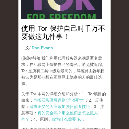
使用 Tor 保护自己时千万不
要做这九件事！
文/
Don Evans
(泡泡特约)
我们利用代理服务器来满足匿名需
求，在互联网上保护自己的隐私，避免被追踪。
Tor 是所有工具中级别最高的，洋葱路由器项目
被认为是那些想在互联网上隐身的人的最佳选
择。
关于 Tor 本网的详细介绍和分析：1、Tor项目的
由来：
当搬石头砸脚遇到“运动死亡”
；2、反侦
察：
追求正义的人应该加强反侦查技巧
；3、注
意事项：
真的安全吗？那么他们是怎么抓人
的？
；4、原则：
你为什么需要 Tor
。