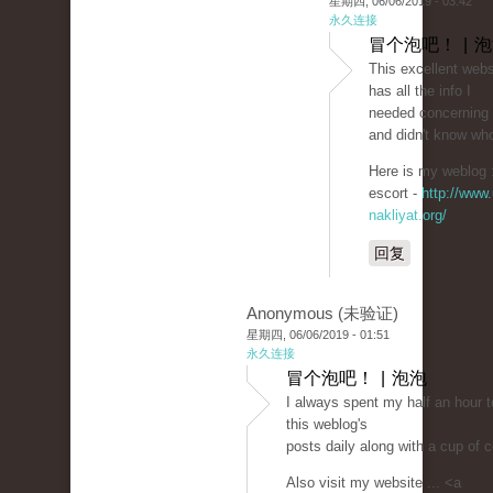
星期四, 06/06/2019 - 03:42
永久连接
冒个泡吧！ | 
This excellent websi
has all the info I
needed concerning 
and didn't know who
Here is my weblog ::
escort -
http://www.
nakliyat.org/
回复
Anonymous (未验证)
星期四, 06/06/2019 - 01:51
永久连接
冒个泡吧！ | 泡泡
I always spent my half an hour t
this weblog's
posts daily along with a cup of c
Also visit my website ... <a