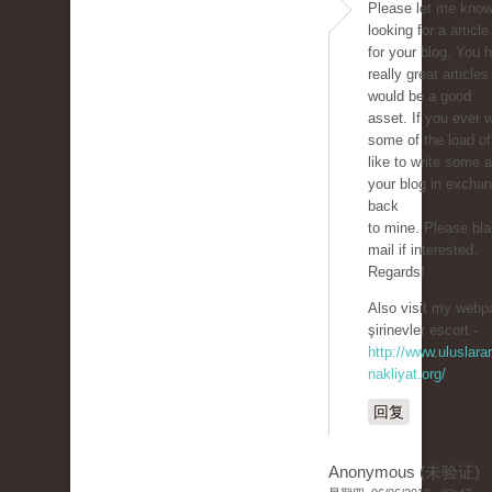
Please let me know 
looking for a article
for your blog. You
really great articles
would be a good
asset. If you ever 
some of the load off,
like to write some a
your blog in exchan
back
to mine. Please bla
mail if interested.
Regards!
Also visit my webpa
şirinevler escort -
http://www.uluslarar
nakliyat.org/
回复
Anonymous (未验证)