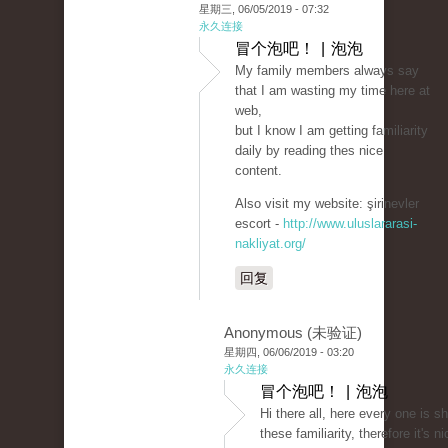
星期三, 06/05/2019 - 07:32
永久连接
冒个泡吧！ | 泡泡
My family members always say
that I am wasting my time here at
web,
but I know I am getting familiarity
daily by reading thes nice
content.
Also visit my website: şirinevler
escort -
http://www.uluslararasi-
nakliyat.org/
回复
Anonymous (未验证)
星期四, 06/06/2019 - 03:20
永久连接
冒个泡吧！ | 泡泡
Hi there all, here every one is s
these familiarity, therefore it's ni