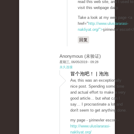
read this web site, and I used to
visit this webpage daily.
Take a look at my web page <a
href="
http://www.uluslararasi-
nakliyat.org/">
şirinevler escort<
回复
Anonymous (未验证)
星期三, 06/05/2019 - 09:28
永久连接
冒个泡吧！ | 泡泡
Aw, this was an exceptionally
nice post. Spending some time
and actual effort to make a very
good article… but what can I
say… I procrastinate a lot and
don't seem to get anything done.
my page - şirinevler escort -
http://www.uluslararasi-
nakliyat.org/