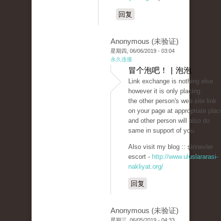
回复
Anonymous (未验证)
星期四, 06/06/2019 - 03:04
永久连接
冒个泡吧！ | 泡泡
Link exchange is nothing else
however it is only placing
the other person's web site link
on your page at appropriate plac
and other person will also do
same in support of you.
Also visit my blog :: şirinevler
escort -
http://www.uluslararasi-
nakliyat.org/
回复
Anonymous (未验证)
星期三, 06/05/2019 - 04:33