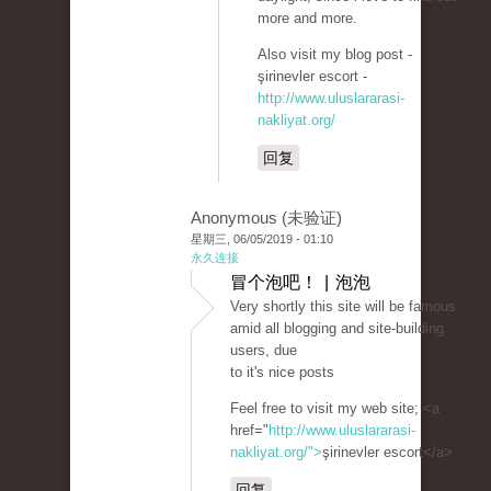
more and more.
Also visit my blog post -
şirinevler escort -
http://www.uluslararasi-
nakliyat.org/
回复
Anonymous (未验证)
星期三, 06/05/2019 - 01:10
永久连接
冒个泡吧！ | 泡泡
Very shortly this site will be famous
amid all blogging and site-building
users, due
to it's nice posts
Feel free to visit my web site; <a
href="
http://www.uluslararasi-
nakliyat.org/">
şirinevler escort</a>
回复