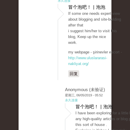
永久连接
冒个泡吧！ | 泡泡
If some one needs expert view
about blogging and site-building
after that
i suggest him/her to visit this
blog, Keep up the nice
work.
my webpage - şirinevler escort -
http://www.uluslararasi-
nakliyat.org/
回复
Anonymous (未验证)
星期三, 06/05/2019 - 05:52
永久连接
冒个泡吧！ | 泡泡
I have been exploring for a little b
any high-quality articles or blog 
this sort of house .